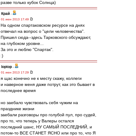
разве только кубок Солнца)
Край
-
01 июн 2013 17:49
На одном спартаковском ресурсе на днях
отвечал на вопрос о "цели человечества".
Пришел сюда--здесь Тарковского обсуждают,
на глубоком уровне...
За это и люблю "Спартак".
:)
loptop
-
01 июн 2013 17:29
я щас конечно не к месту скажу, коллеги
и наверное меня даже потрут, как это бывает в
последнее время
но заебало чувствовать себя чужим на
празднике жизни
заебали разговоры про голубой пул, про судей,
про то, что теперь у Валеры остался
последний шанс, НУ САМЫЙ ПОСЛЕДНИЙ, и
потом-то ВСЕ СТАНЕТ ЯСНО или про то, что Я