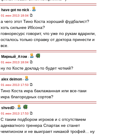
have got no nick
-
01 июн 2013 18:04
а чего этот Тино Коста хороший фудбалист?
хоть сильнее Ибсона?
говноресурс говорит, что уже по рукам вдарили,
осталось только справку от доктора принести и
все.
Мирный_Атом
-
01 июн 2013 18:04
ну по Косте доклад-то будет чоткий?
alex deimon
-
01 июн 2013 17:53
Тино Коста икра баклажанная или все-таки
икра благородных сортов?
shvedD
-
01 июн 2013 17:53
С таким подбором игроков и с отсутствием
адекватного тренера Спартак не станет
чемпионом и не выиграет никакой трофей... ну