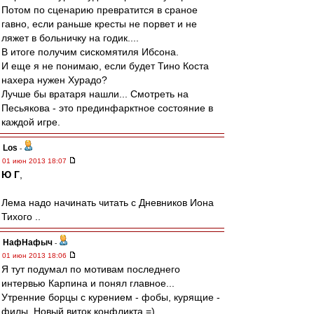
Потом по сценарию превратится в сраное
гавно, если раньше кресты не порвет и не
ляжет в больничку на годик....
В итоге получим сискомятиля Ибсона.
И еще я не понимаю, если будет Тино Коста
нахера нужен Хурадо?
Лучше бы вратаря нашли... Смотреть на
Песьякова - это прединфарктное состояние в
каждой игре.
Los
-
01 июн 2013 18:07
Ю Г
,
Лема надо начинать читать с Дневников Иона
Тихого ..
НафНафыч
-
01 июн 2013 18:06
Я тут подумал по мотивам последнего
интервью Карпина и понял главное...
Утренние борцы с курением - фобы, курящие -
филы. Новый виток конфликта =)