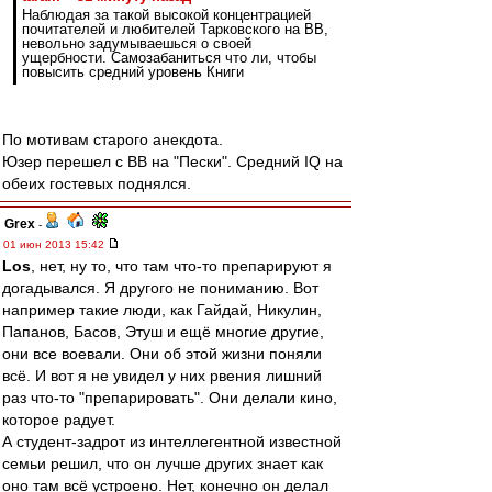
Наблюдая за такой высокой концентрацией
почитателей и любителей Тарковского на ВВ,
невольно задумываешься о своей
ущербности. Самозабаниться что ли, чтобы
повысить средний уровень Книги
По мотивам старого анекдота.
Юзер перешел с ВВ на "Пески". Средний IQ на
обеих гостевых поднялся.
Grex
-
01 июн 2013 15:42
Los
, нет, ну то, что там что-то препарируют я
догадывался. Я другого не пониманию. Вот
например такие люди, как Гайдай, Никулин,
Папанов, Басов, Этуш и ещё многие другие,
они все воевали. Они об этой жизни поняли
всё. И вот я не увидел у них рвения лишний
раз что-то "препарировать". Они делали кино,
которое радует.
А студент-задрот из интеллегентной известной
семьи решил, что он лучше других знает как
оно там всё устроено. Нет, конечно он делал