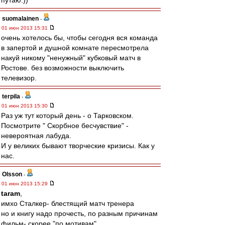
путаю.))
suomalainen
-
01 июн 2013 15:31
очень хотелось бы, чтобы сегодня вся команда
в запертой и душной комнате пересмотрела
накуй никому "ненужный" кубковый матч в
Ростове. без возможности выключить
телевизор.
terpila
-
01 июн 2013 15:30
Раз уж тут который день - о Тарковском.
Посмотрите " Скорбное бесчувствие" -
невероятная лабуда.
И у великих бывают творческие кризисы. Как у
нас.
Olsson
-
01 июн 2013 15:29
taram
,
имхо Сталкер- блестящий матч тренера
но и книгу надо прочесть, по разным причинам
фильм- скорее "по мотивам"