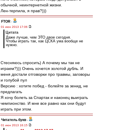
обычной, неинтернетной жизни.
Лен-терпила, я прав?)))
FTOR
-
01 июн 2013 17:06
Цитата
Даже лучше, чем ЭТО двое сегодня.
Чтобы играть так, как ЦСКА ума вообще не
нужно.
Стесняюсь спросить) А почему мы так не
играем?))) Очень хочется золотой дубль. И
меня достали отговорки про травмы, заговоры
и голубой пул
Версию : хотите побед - болейте за зенид, не
предлагать
Я хочу болеть за Спартак и наконец выиграть
чемпионство. И мне все равно как они будут
играть при этом.
Читатель букв
-
01 июн 2013 16:15