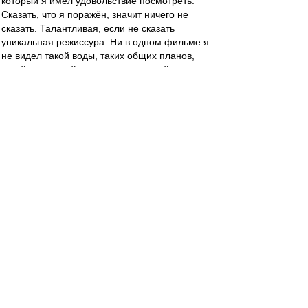
который я имел удовольствие посмотреть.
Сказать, что я поражён, значит ничего не
сказать. Талантливая, если не сказать
уникальная режиссура. Ни в одном фильме я
не видел такой воды, таких общих планов,
такой целостной картины, созданной с
помощью минимальных ресурсов (фактически,
4 актёра + немногочисленная массовка и
маленький клочок земли + несколько комнат).
Замечательная игра актёров (особенно
сталкера и его жены, Фрейндлих вообще с
новой стороны для меня открылась), умные
диалоги, красивая картинка, великолепная
музыка (Ambient? В 1979 году?). "Сталкер"
фильм исключительно эстетский, получаешь
наслаждение от каждого кадра, два с
половиной часа проносятся как одна минута. И
это не смотря на то, что количество действий
на экране минимально. Всегда скептически
относился к отечественному кинематографу,
но Тарковский определённо смог создать если
не шедевр, то что-то около.
А вот концепция фильма, судя по словам