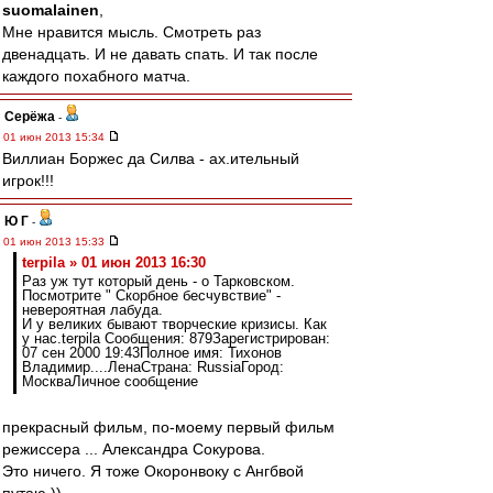
suomalainen
,
Мне нравится мысль. Смотреть раз
двенадцать. И не давать спать. И так после
каждого похабного матча.
Серёжа
-
01 июн 2013 15:34
Виллиан Боржес да Силва - ах.ительный
игрок!!!
Ю Г
-
01 июн 2013 15:33
terpila » 01 июн 2013 16:30
Раз уж тут который день - о Тарковском.
Посмотрите " Скорбное бесчувствие" -
невероятная лабуда.
И у великих бывают творческие кризисы. Как
у нас.terpila Сообщения: 879Зарегистрирован:
07 сен 2000 19:43Полное имя: Тихонов
Владимир....ЛенаСтрана: RussiaГород:
МоскваЛичное сообщение
прекрасный фильм, по-моему первый фильм
режиссера ... Александра Сокурова.
Это ничего. Я тоже Окоронвоку с Ангбвой