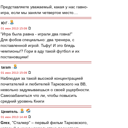
Представляете уважаемый, какая у нас гавно-
игра, если мы заняли четвертое место....
Ю Г
-
01 июн 2013 15:09
"Игра была равна - играли два говна!"
Для фобов специально: два тренера, с
поставленной игрой. Тьфу! И это блядь
чемпионы!? Гори в аду такой футбол и их
постановщики!
taram
-
01 июн 2013 15:09
Наблюдая за такой высокой концентрацией
почитателей и любителей Тарковского на ВВ,
невольно задумываешься о своей ущербности.
Самозабаниться что ли, чтобы повысить
средний уровень Книги
Ценитель
-
01 июн 2013 14:48
Grex
, "Сталкер" – первый фильм Тарковского,