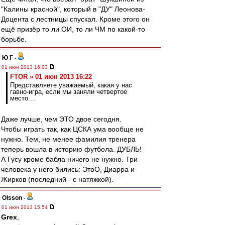
"Калины красной", который в "ДУ" Леонова-
Доцента с лестницы спускал. Кроме этого он
ещё призёр то ли ОИ, то ли ЧМ по какой-то
борьбе.
Ю Г
-
01 июн 2013 16:03
FTOR » 01 июн 2013 16:22
Представляете уважаемый, какая у нас
гавно-игра, если мы заняли четвертое
место....
Даже лучше, чем ЭТО двое сегодня.
Чтобы играть так, как ЦСКА ума вообще не
нужно. Тем, не менее фамилия тренера
теперь вошла в историю футбола. ДУБЛЬ!
А Гусу кроме бабла ничего не нужно. Три
человека у него бились: ЭтоО, Диарра и
Жирков (последний - с натяжкой).
Olsson
-
01 июн 2013 15:54
Grex
,