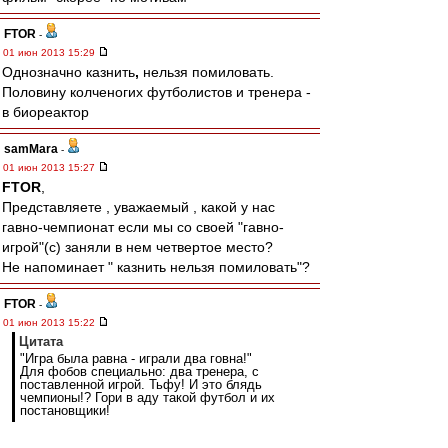
FTOR
-
01 июн 2013 15:29
Однозначно казнить
,
нельзя помиловать.
Половину колченогих футболистов и тренера -
в биореактор
samMara
-
01 июн 2013 15:27
FTOR
,
Представляете , уважаемый , какой у нас
гавно-чемпионат если мы со своей "гавно-
игрой"(с) заняли в нем четвертое место?
Не напоминает " казнить нельзя помиловать"?
FTOR
-
01 июн 2013 15:22
Цитата
"Игра была равна - играли два говна!"
Для фобов специально: два тренера, с
поставленной игрой. Тьфу! И это блядь
чемпионы!? Гори в аду такой футбол и их
постановщики!