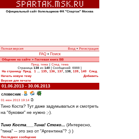
Официальный сайт болельщиков ФК "Спартак" Москва
Полная версия
Вход
•
Регистрация
FAQ
•
Поиск
Общение на сайте
Гостевая книга ВВ
»
Пред. тема
|
След. тема
Страница
138
из
140
[ Сообщений: 6988 ]
На страницу
Пред.
1
...
135
,
136
,
137
,
138
,
139
,
140
След.
Начать новую тему
Добавить
Версия для печати
01.06.2013 - 30.06.2013
словесник
-
01 июн 2013 19:14
Тино Коста? Тут даже задумываться и смотреть
на "буковки" не нужно ;-).
Тино Коста___Тина! Стоко...
(Интересно,
"тина" -- это эхо от "Аргентина"? ;) )
Последнее сообщение