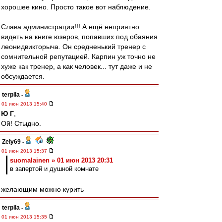
хорошее кино. Просто такое вот наблюдение.
Слава администрации!!! А ещё неприятно
видеть на книге юзеров, попавших под обаяния
леонидвикторыча. Он средненький тренер с
сомнительной репутацией. Карпин уж точно не
хуже как тренер, а как человек... тут даже и не
обсуждается.
terpila
-
01 июн 2013 15:40
Ю Г
,
Ой! Стыдно.
Zely69
-
01 июн 2013 15:37
suomalainen » 01 июн 2013 20:31
в запертой и душной комнате
желающим можно курить
terpila
-
01 июн 2013 15:35