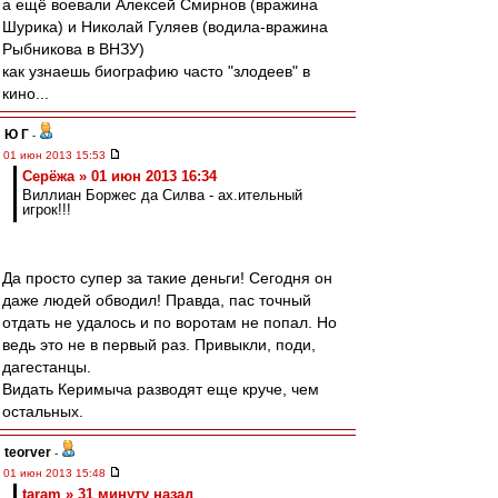
а ещё воевали Алексей Смирнов (вражина
Шурика) и Николай Гуляев (водила-вражина
Рыбникова в ВНЗУ)
как узнаешь биографию часто "злодеев" в
кино...
Ю Г
-
01 июн 2013 15:53
Серёжа » 01 июн 2013 16:34
Виллиан Боржес да Силва - ах.ительный
игрок!!!
Да просто супер за такие деньги! Сегодня он
даже людей обводил! Правда, пас точный
отдать не удалось и по воротам не попал. Но
ведь это не в первый раз. Привыкли, поди,
дагестанцы.
Видать Керимыча разводят еще круче, чем
остальных.
teorver
-
01 июн 2013 15:48
taram » 31 минуту назад