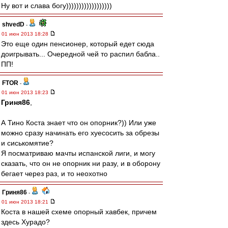
Ну вот и слава богу))))))))))))))))))
shvedD
-
01 июн 2013 18:28
Это еще один пенсионер, который едет сюда
доигрывать... Очередной чей то распил бабла..
ПП!
FTOR
-
01 июн 2013 18:23
Гриня86
,
А Тино Коста знает что он опорник?)) Или уже
можно сразу начинать его хуесосить за обрезы
и сиськомятие?
Я посматриваю мачты испанской лиги, и могу
сказать, что он не опорник ни разу, и в оборону
бегает через раз, и то неохотно
Гриня86
-
01 июн 2013 18:21
Коста в нашей схеме опорный хавбек, причем
здесь Хурадо?