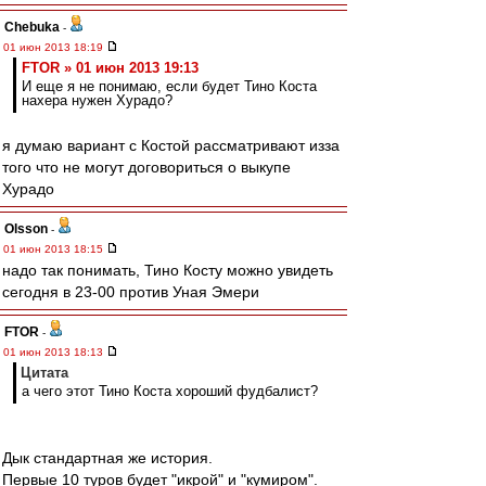
Chebuka
-
01 июн 2013 18:19
FTOR » 01 июн 2013 19:13
И еще я не понимаю, если будет Тино Коста
нахера нужен Хурадо?
я думаю вариант с Костой рассматривают изза
того что не могут договориться о выкупе
Хурадо
Olsson
-
01 июн 2013 18:15
надо так понимать, Тино Косту можно увидеть
сегодня в 23-00 против Уная Эмери
FTOR
-
01 июн 2013 18:13
Цитата
а чего этот Тино Коста хороший фудбалист?
Дык стандартная же история.
Первые 10 туров будет "икрой" и "кумиром".