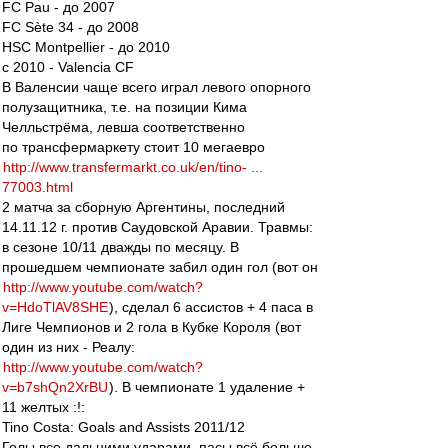
FC Pau - до 2007
FC Sète 34 - до 2008
HSC Montpellier - до 2010
с 2010 - Valencia CF
В Валенсии чаще всего играл левого опорного
полузащитника, т.е. на позиции Кима
Челльстрёма, левша соответственно
по трансфермаркету стоит 10 мегаевро
http://www.transfermarkt.co.uk/en/tino- ...
77003.html
2 матча за сборную Аргентины, последний
14.11.12 г. против Саудовской Аравии. Травмы:
в сезоне 10/11 дважды по месяцу. В
прошедшем чемпионате забил один гол (вот он
http://www.youtube.com/watch?
v=HdoTlAV8SHE
), сделал 6 ассистов + 4 паса в
Лиге Чемпионов и 2 гола в Кубке Короля (вот
один из них - Реалу:
http://www.youtube.com/watch?
v=b7shQn2XrBU
). В чемпионате 1 удаление +
11 желтых :!:
Tino Costa: Goals and Assists 2011/12
Голы все дальними ударами, пасы всё больше