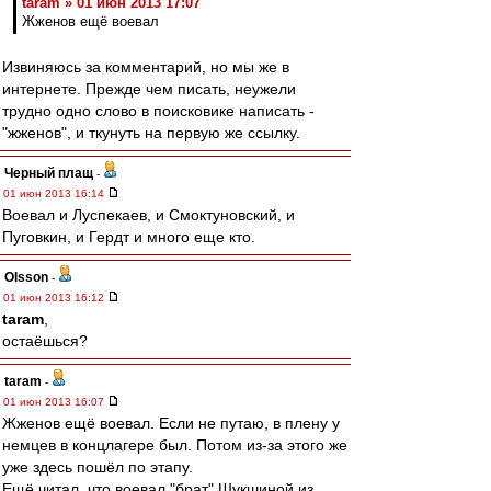
taram » 01 июн 2013 17:07
Жженов ещё воевал
Извиняюсь за комментарий, но мы же в
интернете. Прежде чем писать, неужели
трудно одно слово в поисковике написать -
"жженов", и ткунуть на первую же ссылку.
Черный плащ
-
01 июн 2013 16:14
Воевал и Луспекаев, и Смоктуновский, и
Пуговкин, и Гердт и много еще кто.
Olsson
-
01 июн 2013 16:12
taram
,
остаёшься?
taram
-
01 июн 2013 16:07
Жженов ещё воевал. Если не путаю, в плену у
немцев в концлагере был. Потом из-за этого же
уже здесь пошёл по этапу.
Ещё читал, что воевал "брат" Шукшиной из