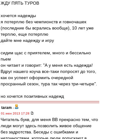
ЖДУ ПЯТЬ ТУРОВ
хочется надежды
я потерплю без чемпионств и говночашек
(последние бы всрались вообще), 10 лет уже
терплю, еще потерплю
дайте мне надежду и игру
сидим щас с приятелем, много и бессильно
пьем
он читает и говорит: "А у меня есть надежда!
Вдруг нашего коуча все-таки попросят до того,
как он успеет оформить очередной
просранный сезон, тура так через три-четыре".
но хочется позитивных надежд
taram
-
01 июн 2013 17:28
Читатель букв, для меня ВВ прекрасно тем, что
люди могут здесь позволить живое общение
без задротства. Беседы с ошибками и
неточностями, которые люди допускают в