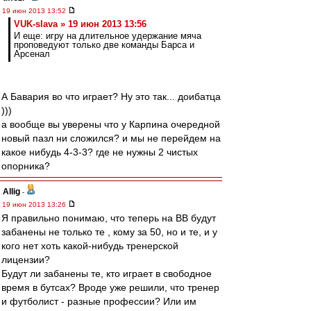
19 июн 2013 13:52
VUK-slava » 19 июн 2013 13:56
И еще: игру на длительное удержание мяча
проповедуют только две команды Барса и
Арсенал
А Бавария во что играет? Ну это так... доибатца
)))
а вообще вы уверены что у Карпина очередной
новый пазл ни сложился? и мы не перейдем на
какое нибудь 4-3-3? где не нужны 2 чистых
опорника?
Allig
-
19 июн 2013 13:26
Я правильно понимаю, что теперь на ВВ будут
забанены не только те , кому за 50, но и те, и у
кого нет хоть какой-нибудь тренерской
лицензии?
Будут ли забанены те, кто играет в свободное
время в бутсах? Вроде уже решили, что тренер
и футболист - разные профессии? Или им