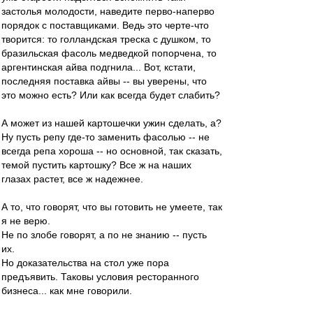
застолья молодости, наведите перво-наперво
порядок с поставщиками. Ведь это черте-что
творится: то голландская треска с душком, то
бразильская фасоль медведкой попорчена, то
аргентинская айва подгнила... Вот, кстати,
последняя поставка айвы -- вы уверены, что
это можно есть? Или как всегда будет слабить?
А может из нашей картошечки ужин сделать, а?
Ну пусть репу где-то заменить фасолью -- не
всегда репа хороша -- но основной, так сказать,
темой пустить картошку? Все ж на наших
глазах растет, все ж надежнее.
А то, что говорят, что вы готовить не умеете, так
я не верю.
Не по злобе говорят, а по не знанию -- пусть
их.
Но доказательства на стол уже пора
предъявить. Таковы условия ресторанного
бизнеса... как мне говорили.