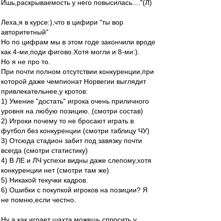
Ишь,раскрываемость у него повысилась...."(Л)
Леха,я в курсе:),что в цифири "ты вор
авторитетный"
Но по цифрам мы в этом годе закончили вроде
как 4-ми,поди фигово.Хотя могли и 8-ми:).
Но я не про то.
При почти полном отсутствии конкуренции,при
которой даже чемпионат Норвегии выглядит
привлекательнее,у кротов:
1) Умение "достать" игрока очень приличного
уровня на любую позицию. (смотри состав)
2) Игроки почему то не бросают играть в
футбол без конкуренции (смотри таблицу ЧУ)
3) Отсюда стадион забит под завязку почти
всегда (смотри статистику)
4) В ЛЕ и ЛЧ успехи видны даже слепому,хотя
конкуренции нет (смотри там же)
5) Никакой текучки кадров.
6) Ошибки с покупкой игроков на позиции? Я
не помню,если честно.
Ну а как играет шахта можешь спросить у