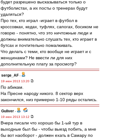
будет разрешено высказываться только о
футболистах, а их посты о тренерах будут
удаляться?
Про тех, кто играл -играет в футбол в
кроссовках, кедах, туфлях, сапогах, босиком не
говорю - понятно, что это ничтожные люди и
должны внимательно слушать тех, кто играет в
бутсах и почтительно помалкивать.
Что делать с теми, кто вообще не играет и с
женщинами? Не ввести ли для них
дополнительную плату за просмотр?
serge_AF
-
19 июн 2013 13:20
По абикам.
На Пресне народу никого. 8 сектор верх
закончился, низ примерно 1-10 ряды остались.
Guliver
-
19 июн 2013 13:12
Вчера писали что хорошо бы 1-ый тур в
выходные был бы - чтобы выезд побить, а мне
бы вот наоборот - должен ехать в Самару по