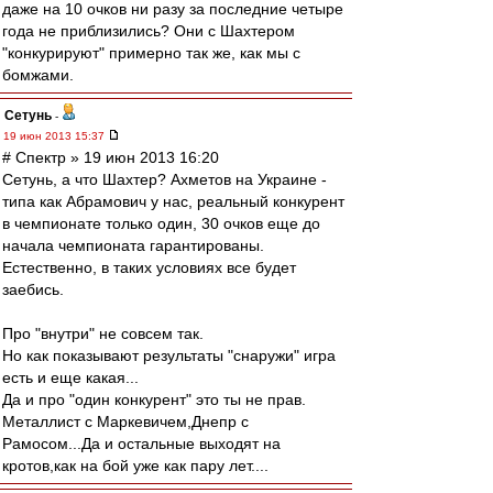
даже на 10 очков ни разу за последние четыре
года не приблизились? Они с Шахтером
"конкурируют" примерно так же, как мы с
бомжами.
Сетунь
-
19 июн 2013 15:37
# Спектр » 19 июн 2013 16:20
Сетунь, а что Шахтер? Ахметов на Украине -
типа как Абрамович у нас, реальный конкурент
в чемпионате только один, 30 очков еще до
начала чемпионата гарантированы.
Естественно, в таких условиях все будет
заебись.
Про "внутри" не совсем так.
Но как показывают результаты "снаружи" игра
есть и еще какая...
Да и про "один конкурент" это ты не прав.
Металлист с Маркевичем,Днепр с
Рамосом...Да и остальные выходят на
кротов,как на бой уже как пару лет....