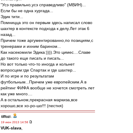
"Усэ правильно,усэ справедливо" (МВИН)...
Если бы не одна хургада...
Эдик тити...
Помницца это он первым здесь написал слово
шахтер в контексте подхода к делу.Лет этак 6
назад...
Причем тоже аргументированно,по позициям,с
тренерами и ихним барином...
Как насекомили Эдика:)))).Это цимес....Славе
до такого еще писать и писать...
Но вот только что-то иногда и кольнет
вопросцем:где Спартак и где шахтер...
И по игре и по результатам
футбольным...Причем уже европейским.А в
рейтинг ФИФА вообще не хочется смотреть лет
как уже много....
А в остальном,прекрасная маркиза,все
хорошо,все хо-ро-шо!!! (пестня)
tiffozi
-
19 июн 2013 14:58
VUK-slava
,