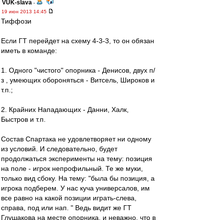
VUK-slava
-
19 июн 2013 14:45
Тиффози
Если ГТ перейдет на схему 4-3-3, то он обязан
иметь в команде:
1. Одного "чистого" опорника - Денисов, двух п/
з , умеющих обороняться - Витсель, Широков и
т.п.;
2. Крайних Нападающих - Данни, Халк,
Быстров и т.п.
Состав Спартака не удовлетворяет ни одному
из условий. И следовательно, будет
продолжаться эксперименты на тему: позиция
на поле - игрок непрофильный. Те же муки,
только вид сбоку. На тему: "была бы позиция, а
игрока подберем. У нас куча универсалов, им
все равно на какой позиции играть-слева,
справа, под или нап. " Ведь видит же ГТ
Глушакова на месте опорника, и неважно, что в