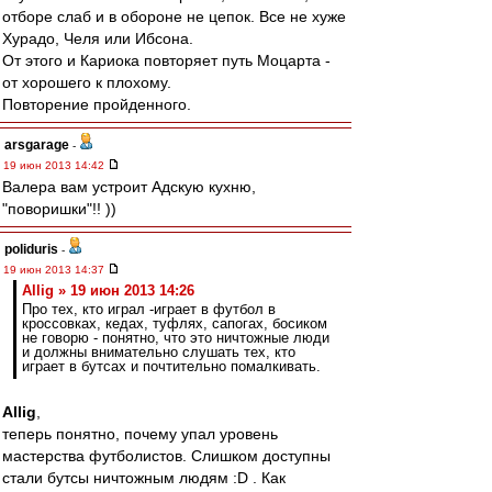
отборе слаб и в обороне не цепок. Все не хуже
Хурадо, Челя или Ибсона.
От этого и Кариока повторяет путь Моцарта -
от хорошего к плохому.
Повторение пройденного.
arsgarage
-
19 июн 2013 14:42
Валера вам устроит Адскую кухню,
"поворишки"!! ))
poliduris
-
19 июн 2013 14:37
Allig » 19 июн 2013 14:26
Про тех, кто играл -играет в футбол в
кроссовках, кедах, туфлях, сапогах, босиком
не говорю - понятно, что это ничтожные люди
и должны внимательно слушать тех, кто
играет в бутсах и почтительно помалкивать.
Allig
,
теперь понятно, почему упал уровень
мастерства футболистов. Слишком доступны
стали бутсы ничтожным людям :D . Как