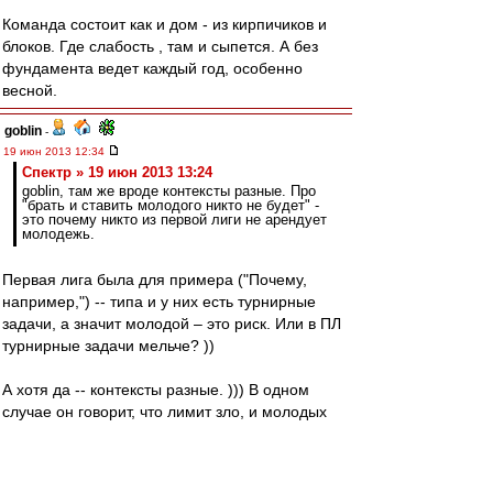
Команда состоит как и дом - из кирпичиков и
блоков. Где слабость , там и сыпется. А без
фундамента ведет каждый год, особенно
весной.
goblin
-
19 июн 2013 12:34
Спектр » 19 июн 2013 13:24
goblin, там же вроде контексты разные. Про
"брать и ставить молодого никто не будет" -
это почему никто из первой лиги не арендует
молодежь.
Первая лига была для примера ("Почему,
например,") -- типа и у них есть турнирные
задачи, а значит молодой – это риск. Или в ПЛ
турнирные задачи мельче? ))
А хотя да -- контексты разные. ))) В одном
случае он говорит, что лимит зло, и молодых
тренеры готовы ставить. А в другом, что нужен
"Спартак-2" в первой лиге, потому как молодых
никто не готов ставить. Разные вещи