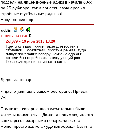
подсели на лицензионные адики в начале 80-х
по 25 руб/пара, так и понесли свою ересь в
стройные футбольные ряды :lol:
Несут до сих пор ...
goblin
-
19 июн 2013 14:36
Zely69 » 19 июн 2013 13:20
Где-то слышал, книги такие для гостей в
столовой. Посетители, простые ребята, туда
пишут пожелания повару, какие блюда они
хотели бы попробовать в следующий раз.
Повар смотрит и начинает варить.
Дяденька повар!
Я давно ужинаю в вашем ресторане. Привык
уж...
Помнится, совершенно замечательны были
котлеты по-киевски... Да-да, я понимаю, что это
санитары с пожарными почеркали все то
меню, просто жалко... чудо как хороши были те