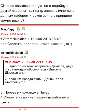
OK, я не согласен правда, но я подойду с
другой стороны - как ты думаешь, лично ты, с
данным набором игроков во что в принципе
можно играть?
Мак-Гуру
-
19 июн 2013 14:51
# ArtemNikolaich » 19 июн 2013 15:49
или Спалетти перелогиниться, наконец то :)
ArtemNikolaich
-
19 июн 2013 14:49
VUK-slava » 19 июн 2013 15:45
1. Одного "чистого" опорника - Денисов, двух
п/з , умеющих обороняться - Витсель,
Широков и т.п.;
2. Крайних Нападающих - Данни, Халк,
Быстров и т.п.
3. Перевезти команду в Питер.
4.Сменить название, поменять эмблему и
цвета.