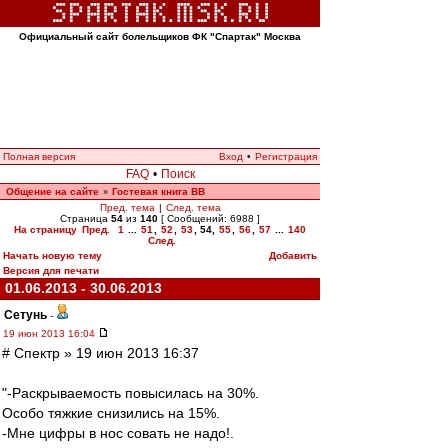
Официальный сайт болельщиков ФК "Спартак" Москва
Полная версия
Вход
•
Регистрация
FAQ
•
Поиск
Общение на сайте
Гостевая книга ВВ
»
Пред. тема
|
След. тема
Страница
54
из
140
[ Сообщений: 6988 ]
На страницу
Пред.
1
...
51
,
52
,
53
,
54
,
55
,
56
,
57
...
140
След.
Начать новую тему
Добавить
Версия для печати
01.06.2013 - 30.06.2013
Сетунь
-
19 июн 2013 16:04
# Спектр » 19 июн 2013 16:37
"-Раскрываемость повысилась на 30%.
Особо тяжкие снизились на 15%.
-Мне цифры в нос совать не надо!.