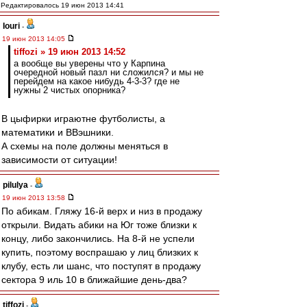
Редактировалось 19 июн 2013 14:41
Iouri
-
19 июн 2013 14:05
tiffozi » 19 июн 2013 14:52
а вообще вы уверены что у Карпина
очередной новый пазл ни сложился? и мы не
перейдем на какое нибудь 4-3-3? где не
нужны 2 чистых опорника?
В цыфирки играютне футболисты, а
математики и ВВэшники.
А схемы на поле должны меняться в
зависимости от ситуации!
pilulya
-
19 июн 2013 13:58
По абикам. Гляжу 16-й верх и низ в продажу
открыли. Видать абики на Юг тоже близки к
концу, либо закончились. На 8-й не успели
купить, поэтому воспрашаю у лиц близких к
клубу, есть ли шанс, что поступят в продажу
сектора 9 иль 10 в ближайшие день-два?
tiffozi
-