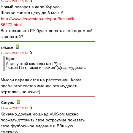
19 июн 2013 15:18
Новый поворот в деле Хурадо.
Шальке снизил цену до 3 млн. €.
http://www.derwesten.de/sport/fussball/ ...
86272.html
Вот только что РУ будет делать с его огромной
зарплатой?
r.w.ace
-
19 июн 2013 15:13
Egor
А где у этой команды мозг?)ггг
"Каков Поп, таков и приход"(с)нар.мудрость
Мысли передаются на расстоянии. Когда
писАл этот состав именно эта мудрость
вертелась на языке)
Сетунь
-
19 июн 2013 15:13
Конечно,друзья мои,над VUK-ом можно
поржать,отточить свое остроумие,показать
свое футбольное видение и ВВшную
смекалку...