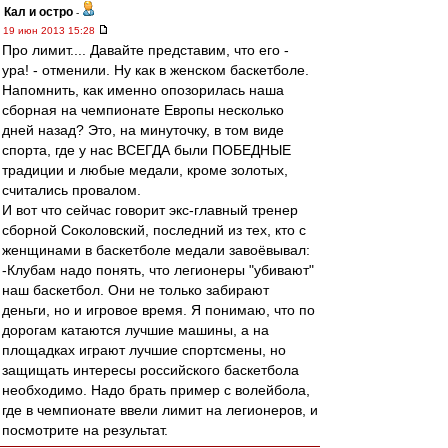
Кал и остро
-
19 июн 2013 15:28
Про лимит.... Давайте представим, что его -
ура! - отменили. Ну как в женском баскетболе.
Напомнить, как именно опозорилась наша
сборная на чемпионате Европы несколько
дней назад? Это, на минуточку, в том виде
спорта, где у нас ВСЕГДА были ПОБЕДНЫЕ
традиции и любые медали, кроме золотых,
считались провалом.
И вот что сейчас говорит экс-главный тренер
сборной Соколовский, последний из тех, кто с
женщинами в баскетболе медали завоёвывал:
-Клубам надо понять, что легионеры "убивают"
наш баскетбол. Они не только забирают
деньги, но и игровое время. Я понимаю, что по
дорогам катаются лучшие машины, а на
площадках играют лучшие спортсмены, но
защищать интересы российского баскетбола
необходимо. Надо брать пример с волейбола,
где в чемпионате ввели лимит на легионеров, и
посмотрите на результат.