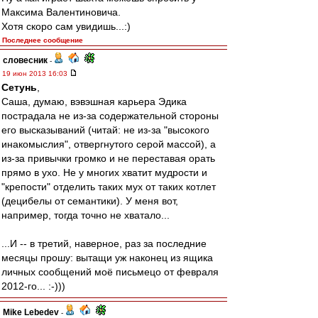
Максима Валентиновича.
Хотя скоро сам увидишь...:)
Последнее сообщение
словесник
-
19 июн 2013 16:03
Сетунь
,
Саша, думаю, вэвэшная карьера Эдика
пострадала не из-за содержательной стороны
его высказываний (читай: не из-за "высокого
инакомыслия", отвергнутого серой массой), а
из-за привычки громко и не переставая орать
прямо в ухо. Не у многих хватит мудрости и
"крепости" отделить таких мух от таких котлет
(децибелы от семантики). У меня вот,
например, тогда точно не хватало...
...И -- в третий, наверное, раз за последние
месяцы прошу: вытащи уж наконец из ящика
личных сообщений моё письмецо от февраля
2012-го... :-)))
Mike Lebedev
-