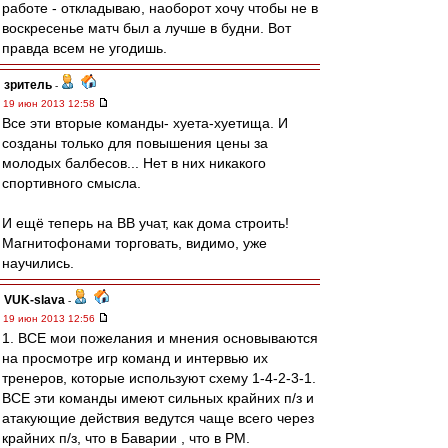
работе - откладываю, наоборот хочу чтобы не в
воскресенье матч был а лучше в будни. Вот
правда всем не угодишь.
зpитель
-
19 июн 2013 12:58
Все эти вторые команды- хуета-хуетища. И
созданы только для повышения цены за
молодых балбесов... Нет в них никакого
спортивного смысла.
И ещё теперь на ВВ учат, как дома строить!
Магнитофонами торговать, видимо, уже
научились.
VUK-slava
-
19 июн 2013 12:56
1. ВСЕ мои пожелания и мнения основываются
на просмотре игр команд и интервью их
тренеров, которые используют схему 1-4-2-3-1.
ВСЕ эти команды имеют сильных крайних п/з и
атакующие действия ведутся чаще всего через
крайних п/з, что в Баварии , что в РМ.