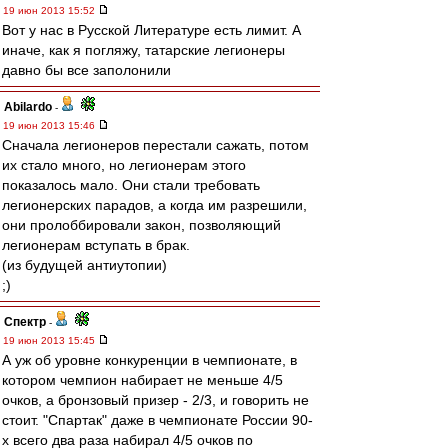
19 июн 2013 15:52
Вот у нас в Русской Литературе есть лимит. А
иначе, как я погляжу, татарские легионеры
давно бы все заполонили
Abilardo
-
19 июн 2013 15:46
Сначала легионеров перестали сажать, потом
их стало много, но легионерам этого
показалось мало. Они стали требовать
легионерских парадов, а когда им разрешили,
они пролоббировали закон, позволяющий
легионерам вступать в брак.
(из будущей антиутопии)
;)
Спектр
-
19 июн 2013 15:45
А уж об уровне конкуренции в чемпионате, в
котором чемпион набирает не меньше 4/5
очков, а бронзовый призер - 2/3, и говорить не
стоит. "Спартак" даже в чемпионате России 90-
х всего два раза набирал 4/5 очков по