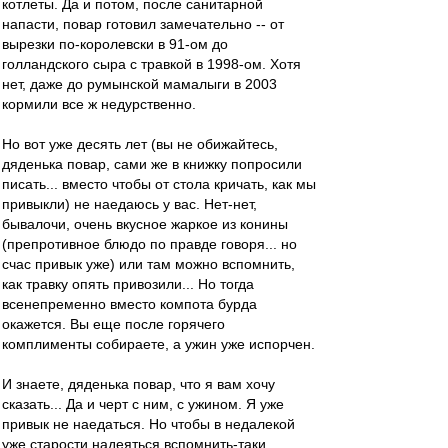
котлеты. Да и потом, после санитарной
напасти, повар готовил замечательно -- от
вырезки по-королевски в 91-ом до
голландского сыра с травкой в 1998-ом. Хотя
нет, даже до румынской мамалыги в 2003
кормили все ж недурственно.
Но вот уже десять лет (вы не обижайтесь,
дяденька повар, сами же в книжку попросили
писать... вместо чтобы от стола кричать, как мы
привыкли) не наедаюсь у вас. Нет-нет,
бывалочи, очень вкусное жаркое из конины
(препротивное блюдо по правде говоря... но
счас привык уже) или там можно вспомнить,
как травку опять привозили... Но тогда
всенепременно вместо компота бурда
окажется. Вы еще после горячего
комплименты собираете, а ужин уже испорчен.
И знаете, дяденька повар, что я вам хочу
сказать... Да и черт с ним, с ужином. Я уже
привык не наедаться. Но чтобы в недалекой
уже старости надеяться вспомнить-таки