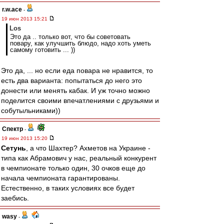
r.w.ace
-
19 июн 2013 15:21
Los
Это да .. только вот, что бы советовать
повару, как улучшить блюдо, надо хоть уметь
самому готовить ... ))
Это да, ... но если еда повара не нравится, то
есть два варианта: попытаться до него это
донести или менять кабак. И уж точно можно
поделится своими впечатлениями с друзьями и
собутыльниками))
Спектр
-
19 июн 2013 15:20
Сетунь
, а что Шахтер? Ахметов на Украине -
типа как Абрамович у нас, реальный конкурент
в чемпионате только один, 30 очков еще до
начала чемпионата гарантированы.
Естественно, в таких условиях все будет
заебись.
wasy
-