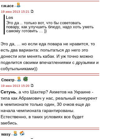
r.w.ace
-
19 июн 2013 15:21
Los
Это да .. только вот, что бы советовать
повару, как улучшить блюдо, надо хоть уметь
самому готовить ... ))
Это да, ... но если еда повара не нравится, то
есть два варианта: попытаться до него это
донести или менять кабак. И уж точно можно
поделится своими впечатлениями с друзьями и
собутыльниками))
Спектр
-
19 июн 2013 15:20
Сетунь
, а что Шахтер? Ахметов на Украине -
типа как Абрамович у нас, реальный конкурент
в чемпионате только один, 30 очков еще до
начала чемпионата гарантированы.
Естественно, в таких условиях все будет
заебись.
wasy
-