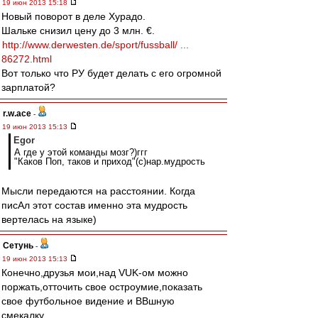
19 июн 2013 15:18
Новый поворот в деле Хурадо.
Шальке снизил цену до 3 млн. €.
http://www.derwesten.de/sport/fussball/ ...
86272.html
Вот только что РУ будет делать с его огромной
зарплатой?
r.w.ace
-
19 июн 2013 15:13
Egor
А где у этой команды мозг?)ггг
"Каков Поп, таков и приход"(с)нар.мудрость
Мысли передаются на расстоянии. Когда
писАл этот состав именно эта мудрость
вертелась на языке)
Сетунь
-
19 июн 2013 15:13
Конечно,друзья мои,над VUK-ом можно
поржать,отточить свое остроумие,показать
свое футбольное видение и ВВшную
смекалку...