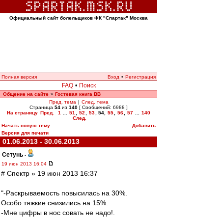
Официальный сайт болельщиков ФК "Спартак" Москва
Полная версия
Вход
•
Регистрация
FAQ
•
Поиск
Общение на сайте
Гостевая книга ВВ
»
Пред. тема
|
След. тема
Страница
54
из
140
[ Сообщений: 6988 ]
На страницу
Пред.
1
...
51
,
52
,
53
,
54
,
55
,
56
,
57
...
140
След.
Начать новую тему
Добавить
Версия для печати
01.06.2013 - 30.06.2013
Сетунь
-
19 июн 2013 16:04
# Спектр » 19 июн 2013 16:37
"-Раскрываемость повысилась на 30%.
Особо тяжкие снизились на 15%.
-Мне цифры в нос совать не надо!.