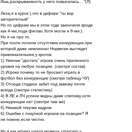
Ишь,раскрываемость у него повысилась...."(Л)
Леха,я в курсе:),что в цифири "ты вор
авторитетный"
Но по цифрам мы в этом годе закончили вроде
как 4-ми,поди фигово.Хотя могли и 8-ми:).
Но я не про то.
При почти полном отсутствии конкуренции,при
которой даже чемпионат Норвегии выглядит
привлекательнее,у кротов:
1) Умение "достать" игрока очень приличного
уровня на любую позицию. (смотри состав)
2) Игроки почему то не бросают играть в
футбол без конкуренции (смотри таблицу ЧУ)
3) Отсюда стадион забит под завязку почти
всегда (смотри статистику)
4) В ЛЕ и ЛЧ успехи видны даже слепому,хотя
конкуренции нет (смотри там же)
5) Никакой текучки кадров.
6) Ошибки с покупкой игроков на позиции? Я
не помню,если честно.
Ну а как играет шахта можешь спросить у