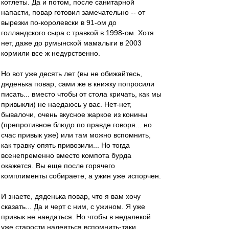
котлеты. Да и потом, после санитарной
напасти, повар готовил замечательно -- от
вырезки по-королевски в 91-ом до
голландского сыра с травкой в 1998-ом. Хотя
нет, даже до румынской мамалыги в 2003
кормили все ж недурственно.
Но вот уже десять лет (вы не обижайтесь,
дяденька повар, сами же в книжку попросили
писать... вместо чтобы от стола кричать, как мы
привыкли) не наедаюсь у вас. Нет-нет,
бывалочи, очень вкусное жаркое из конины
(препротивное блюдо по правде говоря... но
счас привык уже) или там можно вспомнить,
как травку опять привозили... Но тогда
всенепременно вместо компота бурда
окажется. Вы еще после горячего
комплименты собираете, а ужин уже испорчен.
И знаете, дяденька повар, что я вам хочу
сказать... Да и черт с ним, с ужином. Я уже
привык не наедаться. Но чтобы в недалекой
уже старости надеяться вспомнить-таки