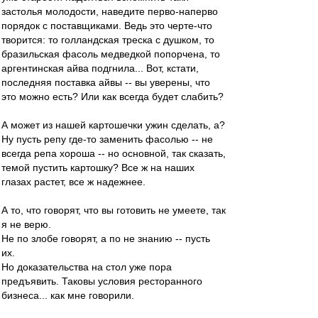
застолья молодости, наведите перво-наперво
порядок с поставщиками. Ведь это черте-что
творится: то голландская треска с душком, то
бразильская фасоль медведкой попорчена, то
аргентинская айва подгнила... Вот, кстати,
последняя поставка айвы -- вы уверены, что
это можно есть? Или как всегда будет слабить?
А может из нашей картошечки ужин сделать, а?
Ну пусть репу где-то заменить фасолью -- не
всегда репа хороша -- но основной, так сказать,
темой пустить картошку? Все ж на наших
глазах растет, все ж надежнее.
А то, что говорят, что вы готовить не умеете, так
я не верю.
Не по злобе говорят, а по не знанию -- пусть
их.
Но доказательства на стол уже пора
предъявить. Таковы условия ресторанного
бизнеса... как мне говорили.