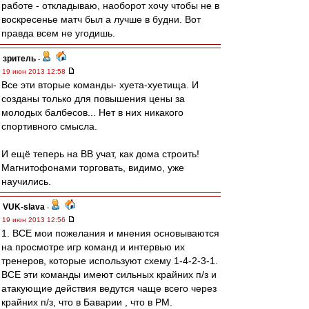
работе - откладываю, наоборот хочу чтобы не в
воскресенье матч был а лучше в будни. Вот
правда всем не угодишь.
зpитель
-
19 июн 2013 12:58
Все эти вторые команды- хуета-хуетища. И
созданы только для повышения цены за
молодых балбесов... Нет в них никакого
спортивного смысла.
И ещё теперь на ВВ учат, как дома строить!
Магнитофонами торговать, видимо, уже
научились.
VUK-slava
-
19 июн 2013 12:56
1. ВСЕ мои пожелания и мнения основываются
на просмотре игр команд и интервью их
тренеров, которые используют схему 1-4-2-3-1.
ВСЕ эти команды имеют сильных крайних п/з и
атакующие действия ведутся чаще всего через
крайних п/з, что в Баварии , что в РМ.