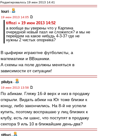
Редактировалось 19 июн 2013 14:41
Iouri
-
19 июн 2013 14:05
tiffozi » 19 июн 2013 14:52
а вообще вы уверены что у Карпина
очередной новый пазл ни сложился? и мы не
перейдем на какое нибудь 4-3-3? где не
нужны 2 чистых опорника?
В цыфирки играютне футболисты, а
математики и ВВэшники.
А схемы на поле должны меняться в
зависимости от ситуации!
pilulya
-
19 июн 2013 13:58
По абикам. Гляжу 16-й верх и низ в продажу
открыли. Видать абики на Юг тоже близки к
концу, либо закончились. На 8-й не успели
купить, поэтому воспрашаю у лиц близких к
клубу, есть ли шанс, что поступят в продажу
сектора 9 иль 10 в ближайшие день-два?
tiffozi
-