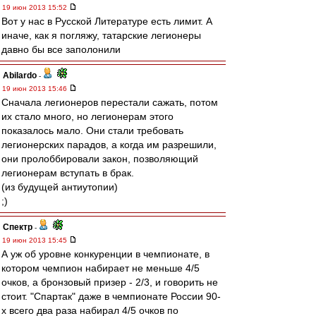
19 июн 2013 15:52
Вот у нас в Русской Литературе есть лимит. А
иначе, как я погляжу, татарские легионеры
давно бы все заполонили
Abilardo
-
19 июн 2013 15:46
Сначала легионеров перестали сажать, потом
их стало много, но легионерам этого
показалось мало. Они стали требовать
легионерских парадов, а когда им разрешили,
они пролоббировали закон, позволяющий
легионерам вступать в брак.
(из будущей антиутопии)
;)
Спектр
-
19 июн 2013 15:45
А уж об уровне конкуренции в чемпионате, в
котором чемпион набирает не меньше 4/5
очков, а бронзовый призер - 2/3, и говорить не
стоит. "Спартак" даже в чемпионате России 90-
х всего два раза набирал 4/5 очков по