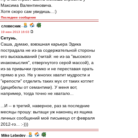
Максима Валентиновича.
Хотя скоро сам увидишь...:)
Последнее сообщение
словесник
-
19 июн 2013 16:03
Сетунь
,
Саша, думаю, вэвэшная карьера Эдика
пострадала не из-за содержательной стороны
его высказываний (читай: не из-за "высокого
инакомыслия", отвергнутого серой массой), а
из-за привычки громко и не переставая орать
прямо в ухо. Не у многих хватит мудрости и
"крепости" отделить таких мух от таких котлет
(децибелы от семантики). У меня вот,
например, тогда точно не хватало...
...И -- в третий, наверное, раз за последние
месяцы прошу: вытащи уж наконец из ящика
личных сообщений моё письмецо от февраля
2012-го... :-)))
Mike Lebedev
-