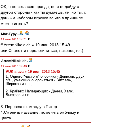
OK, я не согласен правда, но я подойду с
другой стороны - как ты думаешь, лично ты, с
данным набором игроков во что в принципе
можно играть?
Мак-Гуру
-
19 июн 2013 14:51
# ArtemNikolaich » 19 июн 2013 15:49
или Спалетти перелогиниться, наконец то :)
ArtemNikolaich
-
19 июн 2013 14:49
VUK-slava » 19 июн 2013 15:45
1. Одного "чистого" опорника - Денисов, двух
п/з , умеющих обороняться - Витсель,
Широков и т.п.;
2. Крайних Нападающих - Данни, Халк,
Быстров и т.п.
3. Перевезти команду в Питер.
4.Сменить название, поменять эмблему и
цвета.