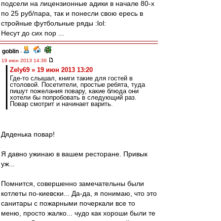
подсели на лицензионные адики в начале 80-х
по 25 руб/пара, так и понесли свою ересь в
стройные футбольные ряды :lol:
Несут до сих пор ...
goblin
-
19 июн 2013 14:36
Zely69 » 19 июн 2013 13:20
Где-то слышал, книги такие для гостей в
столовой. Посетители, простые ребята, туда
пишут пожелания повару, какие блюда они
хотели бы попробовать в следующий раз.
Повар смотрит и начинает варить.
Дяденька повар!
Я давно ужинаю в вашем ресторане. Привык
уж...
Помнится, совершенно замечательны были
котлеты по-киевски... Да-да, я понимаю, что это
санитары с пожарными почеркали все то
меню, просто жалко... чудо как хороши были те