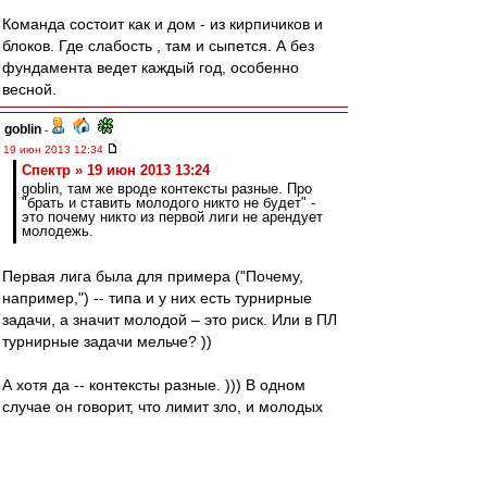
Команда состоит как и дом - из кирпичиков и
блоков. Где слабость , там и сыпется. А без
фундамента ведет каждый год, особенно
весной.
goblin
-
19 июн 2013 12:34
Спектр » 19 июн 2013 13:24
goblin, там же вроде контексты разные. Про
"брать и ставить молодого никто не будет" -
это почему никто из первой лиги не арендует
молодежь.
Первая лига была для примера ("Почему,
например,") -- типа и у них есть турнирные
задачи, а значит молодой – это риск. Или в ПЛ
турнирные задачи мельче? ))
А хотя да -- контексты разные. ))) В одном
случае он говорит, что лимит зло, и молодых
тренеры готовы ставить. А в другом, что нужен
"Спартак-2" в первой лиге, потому как молодых
никто не готов ставить. Разные вещи