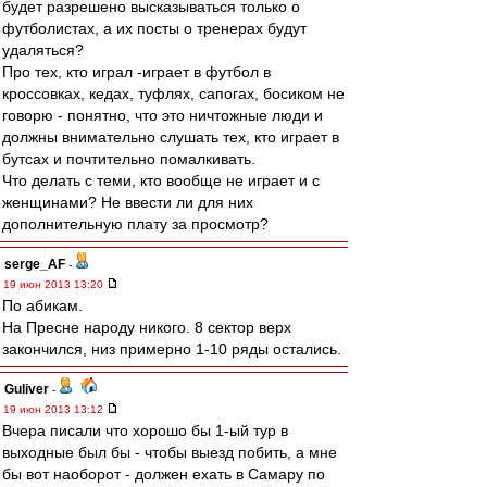
будет разрешено высказываться только о
футболистах, а их посты о тренерах будут
удаляться?
Про тех, кто играл -играет в футбол в
кроссовках, кедах, туфлях, сапогах, босиком не
говорю - понятно, что это ничтожные люди и
должны внимательно слушать тех, кто играет в
бутсах и почтительно помалкивать.
Что делать с теми, кто вообще не играет и с
женщинами? Не ввести ли для них
дополнительную плату за просмотр?
serge_AF
-
19 июн 2013 13:20
По абикам.
На Пресне народу никого. 8 сектор верх
закончился, низ примерно 1-10 ряды остались.
Guliver
-
19 июн 2013 13:12
Вчера писали что хорошо бы 1-ый тур в
выходные был бы - чтобы выезд побить, а мне
бы вот наоборот - должен ехать в Самару по