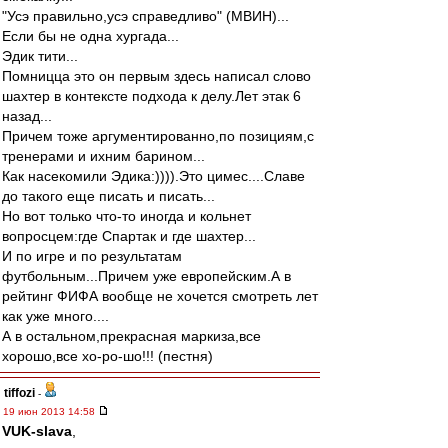
"Усэ правильно,усэ справедливо" (МВИН)...
Если бы не одна хургада...
Эдик тити...
Помницца это он первым здесь написал слово
шахтер в контексте подхода к делу.Лет этак 6
назад...
Причем тоже аргументированно,по позициям,с
тренерами и ихним барином...
Как насекомили Эдика:)))).Это цимес....Славе
до такого еще писать и писать...
Но вот только что-то иногда и кольнет
вопросцем:где Спартак и где шахтер...
И по игре и по результатам
футбольным...Причем уже европейским.А в
рейтинг ФИФА вообще не хочется смотреть лет
как уже много....
А в остальном,прекрасная маркиза,все
хорошо,все хо-ро-шо!!! (пестня)
tiffozi
-
19 июн 2013 14:58
VUK-slava
,