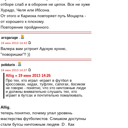
отборе слаб и в обороне не цепок. Все не хуже
Хурадо, Челя или Ибсона.
От этого и Кариока повторяет путь Моцарта -
от хорошего к плохому.
Повторение пройденного.
arsgarage
-
19 июн 2013 14:42
Валера вам устроит Адскую кухню,
"поворишки"!! ))
poliduris
-
19 июн 2013 14:37
Allig » 19 июн 2013 14:26
Про тех, кто играл -играет в футбол в
кроссовках, кедах, туфлях, сапогах, босиком
не говорю - понятно, что это ничтожные люди
и должны внимательно слушать тех, кто
играет в бутсах и почтительно помалкивать.
Allig
,
теперь понятно, почему упал уровень
мастерства футболистов. Слишком доступны
стали бутсы ничтожным людям :D . Как