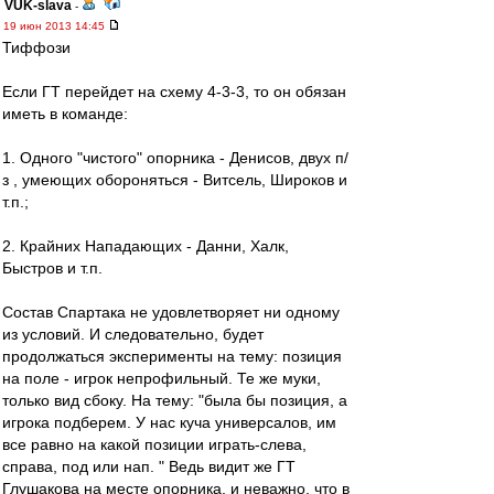
VUK-slava
-
19 июн 2013 14:45
Тиффози
Если ГТ перейдет на схему 4-3-3, то он обязан
иметь в команде:
1. Одного "чистого" опорника - Денисов, двух п/
з , умеющих обороняться - Витсель, Широков и
т.п.;
2. Крайних Нападающих - Данни, Халк,
Быстров и т.п.
Состав Спартака не удовлетворяет ни одному
из условий. И следовательно, будет
продолжаться эксперименты на тему: позиция
на поле - игрок непрофильный. Те же муки,
только вид сбоку. На тему: "была бы позиция, а
игрока подберем. У нас куча универсалов, им
все равно на какой позиции играть-слева,
справа, под или нап. " Ведь видит же ГТ
Глушакова на месте опорника, и неважно, что в