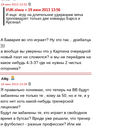
19 июн 2013 13:52
VUK-slava » 19 июн 2013 13:56
И еще: игру на длительное удержание мяча
проповедуют только две команды Барса и
Арсенал
А Бавария во что играет? Ну это так... доибатца
)))
а вообще вы уверены что у Карпина очередной
новый пазл ни сложился? и мы не перейдем на
какое нибудь 4-3-3? где не нужны 2 чистых
опорника?
Allig
-
19 июн 2013 13:26
Я правильно понимаю, что теперь на ВВ будут
забанены не только те , кому за 50, но и те, и у
кого нет хоть какой-нибудь тренерской
лицензии?
Будут ли забанены те, кто играет в свободное
время в бутсах? Вроде уже решили, что тренер
и футболист - разные профессии? Или им