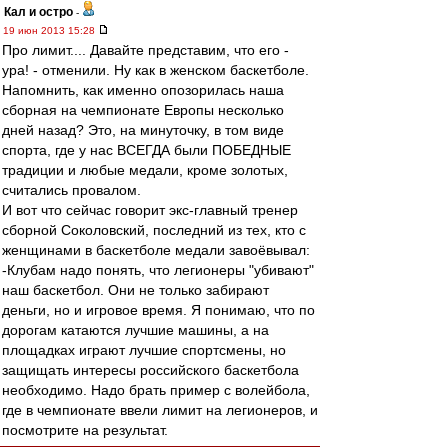
Кал и остро
-
19 июн 2013 15:28
Про лимит.... Давайте представим, что его -
ура! - отменили. Ну как в женском баскетболе.
Напомнить, как именно опозорилась наша
сборная на чемпионате Европы несколько
дней назад? Это, на минуточку, в том виде
спорта, где у нас ВСЕГДА были ПОБЕДНЫЕ
традиции и любые медали, кроме золотых,
считались провалом.
И вот что сейчас говорит экс-главный тренер
сборной Соколовский, последний из тех, кто с
женщинами в баскетболе медали завоёвывал:
-Клубам надо понять, что легионеры "убивают"
наш баскетбол. Они не только забирают
деньги, но и игровое время. Я понимаю, что по
дорогам катаются лучшие машины, а на
площадках играют лучшие спортсмены, но
защищать интересы российского баскетбола
необходимо. Надо брать пример с волейбола,
где в чемпионате ввели лимит на легионеров, и
посмотрите на результат.