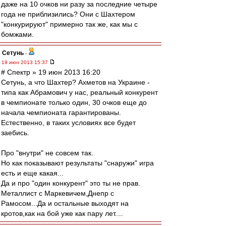
даже на 10 очков ни разу за последние четыре
года не приблизились? Они с Шахтером
"конкурируют" примерно так же, как мы с
бомжами.
Сетунь
-
19 июн 2013 15:37
# Спектр » 19 июн 2013 16:20
Сетунь, а что Шахтер? Ахметов на Украине -
типа как Абрамович у нас, реальный конкурент
в чемпионате только один, 30 очков еще до
начала чемпионата гарантированы.
Естественно, в таких условиях все будет
заебись.
Про "внутри" не совсем так.
Но как показывают результаты "снаружи" игра
есть и еще какая...
Да и про "один конкурент" это ты не прав.
Металлист с Маркевичем,Днепр с
Рамосом...Да и остальные выходят на
кротов,как на бой уже как пару лет....