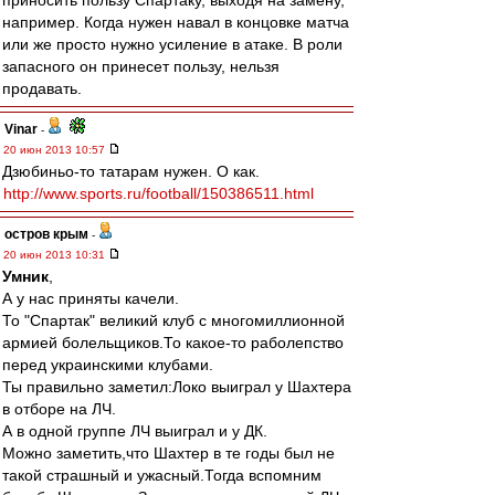
приносить пользу Спартаку, выходя на замену,
например. Когда нужен навал в концовке матча
или же просто нужно усиление в атаке. В роли
запасного он принесет пользу, нельзя
продавать.
Vinar
-
20 июн 2013 10:57
Дзюбиньо-то татарам нужен. О как.
http://www.sports.ru/football/150386511.html
остров крым
-
20 июн 2013 10:31
Умник
,
А у нас приняты качели.
То "Спартак" великий клуб с многомиллионной
армией болельщиков.То какое-то раболепство
перед украинскими клубами.
Ты правильно заметил:Локо выиграл у Шахтера
в отборе на ЛЧ.
А в одной группе ЛЧ выиграл и у ДК.
Можно заметить,что Шахтер в те годы был не
такой страшный и ужасный.Тогда вспомним