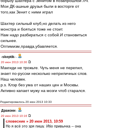
борьбу Шахтера с Зенитом в позапрошлой ЛЧ.
Мои ДК-ашные друзья были в восторге от
того,как Зенит с ними играл
Шахтер сильный клуб,но делать из него
монстра и бояться тоже не стоит.
Нам надо разбираться с собой.И становиться
сильнее.
Оптимизм,правда,убавляется.
-skeptik-
-
20 июн 2013 10:30
Макгиди не трожьте. Чуть меня не перепил,
знает по-русски несколько неприличных слов.
Наш человек.
p.s. Клэр без ума от наших цен и Москвы.
Активно капает мужу на мозги чтоб старался.
Редактировалось 20 июн 2013 10:33
Драконн
-
20 июн 2013 10:16
словесник » 20 июн 2013, 10:59
Но я всё это зря пишу. Ибо привычка -- она