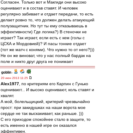
Согласен. Только вот и Макгиди они высоко
оценивают и в состав ставят. И человек
регулярно забивает и отдает передачи, то есть
делает ровно то, что должен делать атакующий
полузащитник. Но тут ты ему отказываешь в
эффективности) Где логика?) В стеночки не
играет? Так играет, если есть с кем (голы с
ЦСКА и Мордовией)? И пасы тонкие отдает
(тот же матч с конями). Что нужно то от него?)))
Не он же виноват, что у нас полный бардак на
поле и никто друг друга не понимает
goblin
-
20 июн 2013 11:25
Alex1977
, по критериям его Карпин с Гунько
оценивают... И высоко оценивают, коль ставят и
хвалят.
А мой, болельщицкий, критерий чрезвычайно
прост: при закидушках на наши ворота мое
сердце не так выскакивает, как раньше. )))
С его приходом спокойнее стало в защите, то
есть именно в нашей игре он оказался
эффективен.