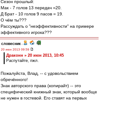
Сезон прошлый:
Мак - 7 голов 13 передач =20.
Д Брат - 10 голов 9 пасов = 19.
О чём ты???
Рассуждать о "неэффективности" на примере
эффективного игрока???
словесник
-
20 июн 2013 09:59
Драконн » 20 июн 2013, 10:45
Распутайте, пжл.
Пожалуйста, Влад, -- с удовольствием
обречённого!
Знак авторского права (копирайт) -- это
специфический книжный знак, который вообще
не нужен в гостевой. Его ставят на первых
страницах книг. Например, на четвёртой
странице известной книги после подобного же
сугубо библиографического/библиотечного
знака -- номера ISBN -- читаем:
(с) Духон Б. Л., Морозов Г. Н., 2012