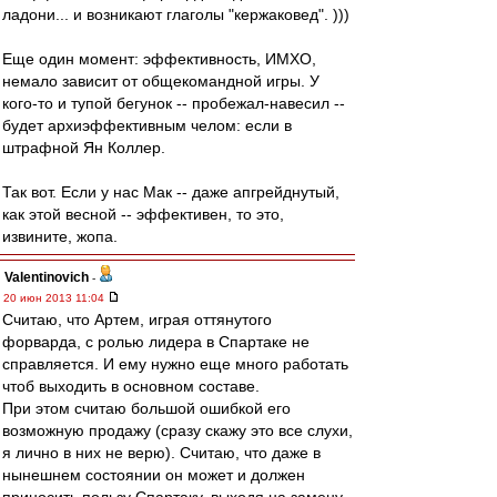
ладони... и возникают глаголы "кержаковед". )))
Еще один момент: эффективность, ИМХО,
немало зависит от общекомандной игры. У
кого-то и тупой бегунок -- пробежал-навесил --
будет архиэффективным челом: если в
штрафной Ян Коллер.
Так вот. Если у нас Мак -- даже апгрейднутый,
как этой весной -- эффективен, то это,
извините, жопа.
Valentinovich
-
20 июн 2013 11:04
Считаю, что Артем, играя оттянутого
форварда, с ролью лидера в Спартаке не
справляется. И ему нужно еще много работать
чтоб выходить в основном составе.
При этом считаю большой ошибкой его
возможную продажу (сразу скажу это все слухи,
я лично в них не верю). Считаю, что даже в
нынешнем состоянии он может и должен