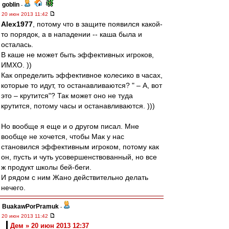
goblin
-
20 июн 2013 11:42
Alex1977
, потому что в защите появился какой-
то порядок, а в нападении -- каша была и
осталась.
В каше не может быть эффективных игроков,
ИМХО. ))
Как определить эффективное колесико в часах,
которые то идут, то останавливаются? " – А, вот
это – крутится"? Так может оно не туда
крутится, потому часы и останавливаются. )))
Но вообще я еще и о другом писал. Мне
вообще не хочется, чтобы Мак у нас
становился эффективным игроком, потому как
он, пусть и чуть усовершенствованный, но все
ж продукт школы бей-беги.
И рядом с ним Жано действительно делать
нечего.
BuakawPorPramuk
-
20 июн 2013 11:42
Дем » 20 июн 2013 12:37