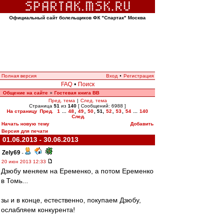
Официальный сайт болельщиков ФК "Спартак" Москва
Полная версия
Вход
•
Регистрация
FAQ
•
Поиск
Общение на сайте
Гостевая книга ВВ
»
Пред. тема
|
След. тема
Страница
51
из
140
[ Сообщений: 6988 ]
На страницу
Пред.
1
...
48
,
49
,
50
,
51
,
52
,
53
,
54
...
140
След.
Начать новую тему
Добавить
Версия для печати
01.06.2013 - 30.06.2013
Zely69
-
20 июн 2013 12:33
Дзюбу меняем на Еременко, а потом Еременко
в Томь...
зы и в конце, естественно, покупаем Дзюбу,
ослабляем конкурента!