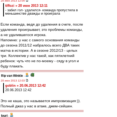
20 июн 2013 12:04
tiffozi » 20 июн 2013 12:11
- забил гол- удалился- команда пропустила в
меньшинстве дважды и проиграла
Если команда, ведя до удаления в счете, после
удаления проигрывает, это проблемы команды,
а не удалившегося игрока.
Напомню: у нас с самого основания команды
до сезона 2011/12 набралось всего ДВА таких
матча в истории. А в сезоне 2012/13 - целых
три. Коллектив у нас такой, как пятилетний
ребенок: чуть что не по-моему - сяду в угол и
буду плакать.
Rip van Winkle
-
20 июн 2013 12:03
goblin » 20.06.2013 12:42
20.06.2013 12:42
Это не каша, это называется импровизация:)).
Полный джаз у нас в атаке, джем-сейшен.
Iouri
-