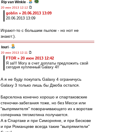
Rip van Winkle
-
20 июн 2013 12:12
goblin » 20.06.2013 13:09
20.06.2013 13:09
Играют-то с большим пылом - но нот не
знают:).
Iouri
-
20 июн 2013 12:11
FTOR » 20 июн 2013 12:42
Я за!!! Могу в счет доплаты предложить свой
сегодня купленный Galaxy 4!!
А я не буду покупать Galaxy 4 ограничусь
Galaxy 3 только лишь бы Дзюба остался.
Барселона конечно хорошо и спартаковские
стеночки-забегания тоже, но без Месси или
"выпрямителя" поворачивающего их к воротам
соперника тягомотина получается.
А в Спартаке и при Симорняне, и при Бескове
и при Романцеве всегда такие "выпрямители"