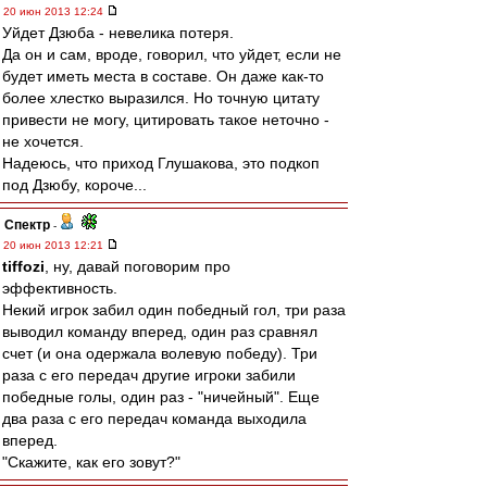
20 июн 2013 12:24
Уйдет Дзюба - невелика потеря.
Да он и сам, вроде, говорил, что уйдет, если не
будет иметь места в составе. Он даже как-то
более хлестко выразился. Но точную цитату
привести не могу, цитировать такое неточно -
не хочется.
Надеюсь, что приход Глушакова, это подкоп
под Дзюбу, короче...
Спектр
-
20 июн 2013 12:21
tiffozi
, ну, давай поговорим про
эффективность.
Некий игрок забил один победный гол, три раза
выводил команду вперед, один раз сравнял
счет (и она одержала волевую победу). Три
раза с его передач другие игроки забили
победные голы, один раз - "ничейный". Еще
два раза с его передач команда выходила
вперед.
"Скажите, как его зовут?"