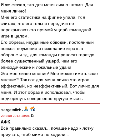
Я же сказал, это для меня лично штамп. Для
меня лично!
Мне его статистика на фиг не упала, тк я
считаю, что его голы и передачи не
перекрывают его прямой ущерб командной
игре в целом.
Его обрезы, неудачные обводки, постоянный
психоз, неумение и нежелание играть в
обороне и тд, для команды приносят гораздо
более существенный ущерб, чем его
эпизодические и локальные удачи
Это мое лично мнение! Мне можно иметь свое
мнение? Так вот для меня лично это игрок
эффектный, но неэффективный. Вот лично для
меня. И этот образ я использовал, чтобы
подчеркнуть совершенно другую мысль
sergatolich
-
20 июн 2013 10:04
АФК
,
Всё правильно сказал... почаще надо к лотку
приучать, чтоб мимо не ходили...