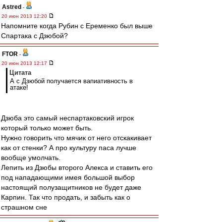
Astred
-
20 июн 2013 12:20
Напомните когда Рубин с Еременко был выше
Спартака с Дзюбой?
FTOR
-
20 июн 2013 12:17
Цитата
А с Дзюбой получается вапиативность в
атаке!
Дзюба это самый неспартаковский игрок
который только может быть.
Нужно говорить что мячик от него отскакивает
как от стенки? А про культуру паса лучше
вообще умолчать.
Лепить из Дзюбы второго Алекса и ставить его
под нападающими имея большой выбор
настоящий полузащитников не будет даже
Карпин. Так что продать, и забыть как о
страшном сне