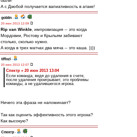
были!
А с Дзюбой получается вапиативность в атаке!
goblin
-
20 июн 2013 12:09
Rip van Winkle
, импровизация -- это когда
Мордовии, Ростову и Крыльям забивают
столько, сколько нужно.
А когда в трех матчах два мяча -- это каша. ))))
tiffozi
-
20 июн 2013 12:07
Спектр » 20 июн 2013 13:04
Если команда, ведя до удаления в счете,
после удаления проигрывает, это проблемы
команды, а не удалившегося игрока.
Ничего эта фраза не напоминает?
Так как оценить эффективность этого игрока?
Как высокую?
Спектр
-