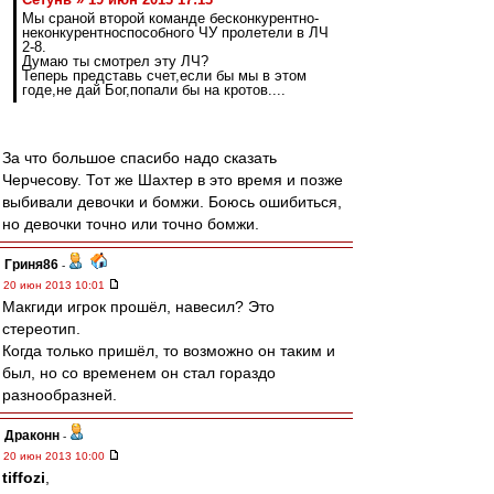
Мы сраной второй команде бесконкурентно-
неконкурентноспособного ЧУ пролетели в ЛЧ
2-8.
Думаю ты смотрел эту ЛЧ?
Теперь представь счет,если бы мы в этом
годе,не дай Бог,попали бы на кротов....
За что большое спасибо надо сказать
Черчесову. Тот же Шахтер в это время и позже
выбивали девочки и бомжи. Боюсь ошибиться,
но девочки точно или точно бомжи.
Гриня86
-
20 июн 2013 10:01
Макгиди игрок прошёл, навесил? Это
стереотип.
Когда только пришёл, то возможно он таким и
был, но со временем он стал гораздо
разнообразней.
Драконн
-
20 июн 2013 10:00
tiffozi
,