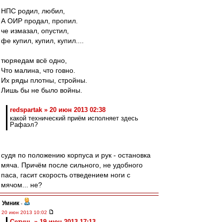
НПС родил, любил,
А ОИР продал, пропил.
че измазал, опустил,
фе купил, купил, купил....
тюряедам всё одно,
Что малина, что говно.
Их ряды плотны, стройны.
Лишь бы не было войны.
redspartak » 20 июн 2013 02:38
какой технический приём исполняет здесь
Рафаэл?
судя по положению корпуса и рук - остановка
мяча. Причём после сильного, не удобного
паса, гасит скорость отведением ноги с
мячом... не?
Умник
-
20 июн 2013 10:02
Сетунь » 19 июн 2013 17:13