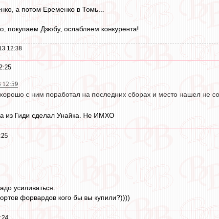
ко, а потом Еременко в Томь...
но, покупаем Дзюбу, ослабляем конкурента!
13 12:38
2:25
3 12:59
хорошо с ним поработал на последних сборах и место нашел не со
ка из Гиди сделал Унайка. Не ИМХО
:25
надо усиливаться.
ртов форвардов кого бы вы купили?))))
:24