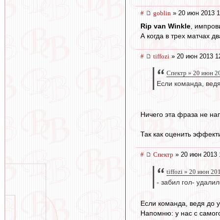
#
goblin
» 20 июн 2013 1
Rip van Winkle
, импров
А когда в трех матчах два
#
tiffozi
» 20 июн 2013 1
Спектр » 20 июн 2
Если команда, ведя
Ничего эта фраза не н
Так как оценить эффект
#
Спектр
» 20 июн 2013 
tiffozi » 20 июн 20
- забил гол- удали
Если команда, ведя до 
Напомню: у нас с самого