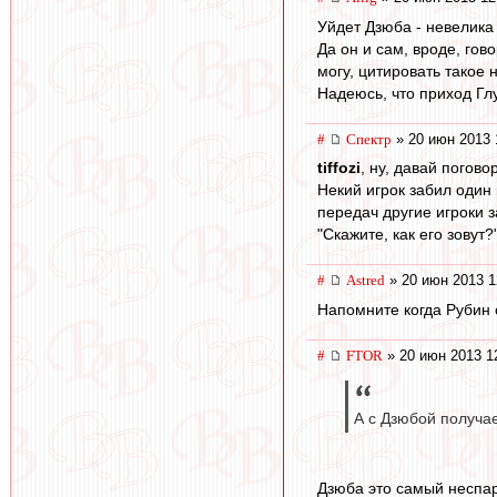
Уйдет Дзюба - невелика
Да он и сам, вроде, гов
могу, цитировать такое н
Надеюсь, что приход Глу
#
Спектр
» 20 июн 2013 
tiffozi
, ну, давай погов
Некий игрок забил один 
передач другие игроки 
"Скажите, как его зовут?
#
Astred
» 20 июн 2013 1
Напомните когда Рубин
#
FTOR
» 20 июн 2013 1
А с Дзюбой получае
Дзюба это самый неспар