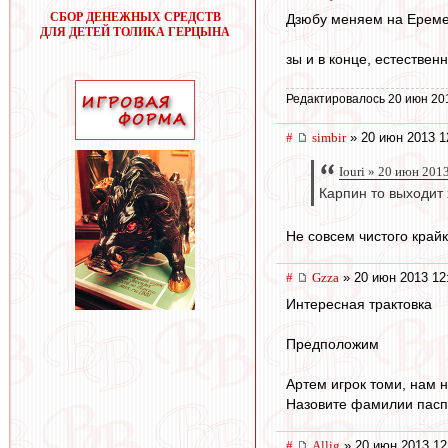
СБОР ДЕНЕЖНЫХ СРЕДСТВ
Дзюбу меняем на Еремен
ДЛЯ ДЕТЕЙ ТОЛИКА ГЕРЦЫНА
зы и в конце, естествен
Редактировалось 20 июн 20
#
simbir
» 20 июн 2013 1
Iouri » 20 июн 201
Карпин то выходит 
Не совсем чистого край
#
Gzza
» 20 июн 2013 12
Интересная трактовка
Предположим
Артем игрок томи, нам 
Назовите фамилии паспо
#
Allig
» 20 июн 2013 12