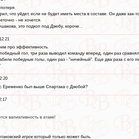
 потеря.
орил, что уйдет, если не будет иметь места в составе. Он даже как-
еточно - не хочется.
шакова, это подкоп под Дзюбу, короче...
12:21
орим про эффективность.
победный гол, три раза выводил команду вперед, один раз сравнял 
забили победные голы, один раз - "ничейный". Еще два раза с его 
"
2:20
 с Еременко был выше Спартака с Дзюбой?
2:17
тся вапиативность в атаке!
таковский игрок который только может быть.