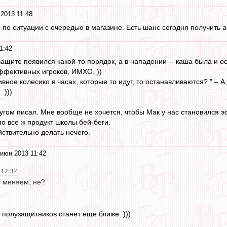
2013 11:48
, по ситуации с очередью в магазине. Есть шанс сегодня получить
1:42
 защите появился какой-то порядок, а в нападении -- каша была и о
ффективных игроков, ИМХО. ))
ное колесико в часах, которые то идут, то останавливаются? " – А, 
 )))
угом писал. Мне вообще не хочется, чтобы Мак у нас становился эф
о все ж продукт школы бей-беги.
ствительно делать нечего.
июн 2013 11:42
 12:37
 меняем, не?
0 полузащитников станет еще ближе :)))