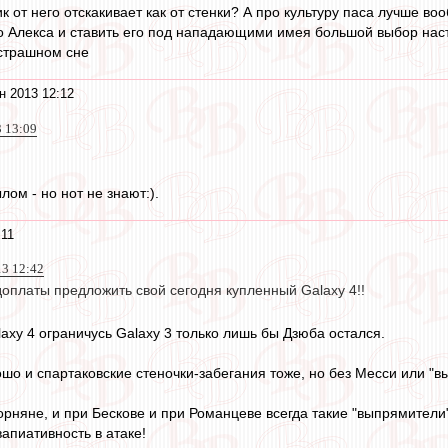
к от него отскакивает как от стенки? А про культуру паса лучше во
о Алекса и ставить его под нападающими имея большой выбор нас
 страшном сне
н 2013 12:12
3 13:09
ом - но нот не знают:).
:11
3 12:42
т доплаты предложить свой сегодня купленный Galaxy 4!!
laxy 4 ограничусь Galaxy 3 только лишь бы Дзюба остался.
шо и спартаковские стеночки-забегания тоже, но без Месси или "
орняне, и при Бескове и при Романцеве всегда такие "выпрямители
апиативность в атаке!