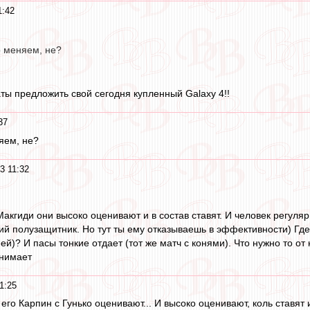
1:42
 меняем, не?
латы предложить свой сегодня купленный Galaxy 4!!
37
яем, не?
3 11:32
Макгиди они высоко оценивают и в состав ставят. И человек регуляр
 полузащитник. Но тут ты ему отказываешь в эффективности) Где ло
й)? И пасы тонкие отдает (тот же матч с конями). Что нужно то от 
онимает
1:25
 его Карпин с Гунько оценивают... И высоко оценивают, коль ставят и