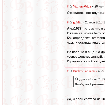
#
Vito-on-Volga
» 20 июн 
Отзовитесь, пожалуйста
#
goblin
» 20 июн 2013 1
Alex1977
, потому что в
В каше не может быть э
Как определить эффектив
часы и останавливаются.
Но вообще я еще и о др
усовершенствованный, н
И рядом с ним Жано дей
#
BuakawPorPramuk
» 20 
Дем » 20 июн 2013
Дзюбу на Еременко
Да, и план состава из 1