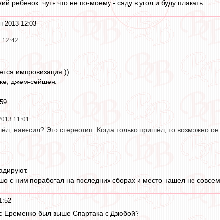
ний ребенок: чуть что не по-моему - сяду в угол и буду плакать.
н 2013 12:03
3 12:42
ется импровизация:)).
аке, джем-сейшен.
:59
2013 11:01
ёл, навесил? Это стереотип. Когда только пришёл, то возможно он
радируют.
шо с ним поработал на последних сборах и место нашел не совсем 
1:52
 с Еременко был выше Спартака с Дзюбой?