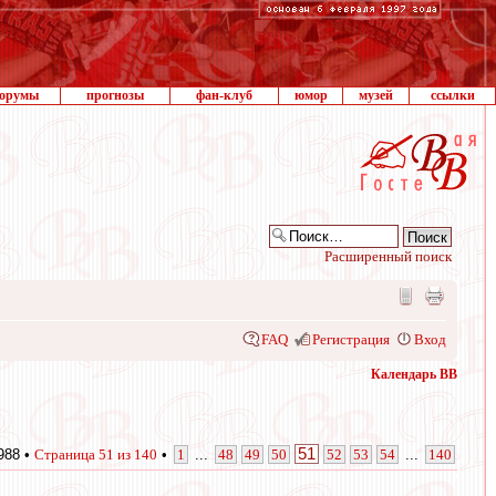
орумы
прогнозы
фан-клуб
юмор
музей
ссылки
Расширенный поиск
FAQ
Регистрация
Вход
Календарь ВВ
51
988 •
Страница
51
из
140
•
1
...
48
49
50
52
53
54
...
140