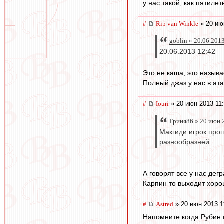
у нас такой, как пятилет
#
Rip van Winkle
» 20 ию
goblin » 20.06.201
20.06.2013 12:42
Это не каша, это называ
Полный джаз у нас в ат
#
Iouri
» 20 июн 2013 11
Гриня86 » 20 июн 
Макгиди игрок прош
разнообразней.
А говорят все у нас дег
Карпин то выходит хоро
#
Astred
» 20 июн 2013 1
Напомните когда Рубин