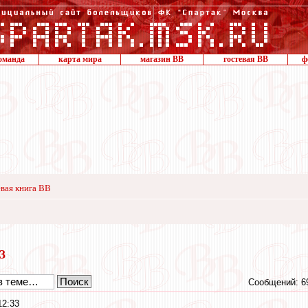
оманда
карта мира
магазин ВВ
гостевая ВВ
ф
вая книга ВВ
13
Сообщений: 6
12:33