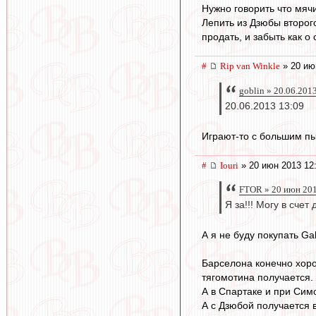
Нужно говорить что мячи
Лепить из Дзюбы второг
продать, и забыть как о
#
Rip van Winkle
» 20 ию
goblin » 20.06.201
20.06.2013 13:09
Играют-то с большим пыл
#
Iouri
» 20 июн 2013 12
FTOR » 20 июн 201
Я за!!! Могу в сче
А я не буду покупать Ga
Барселона конечно хоро
тягомотина получается.
А в Спартаке и при Сим
А с Дзюбой получается в