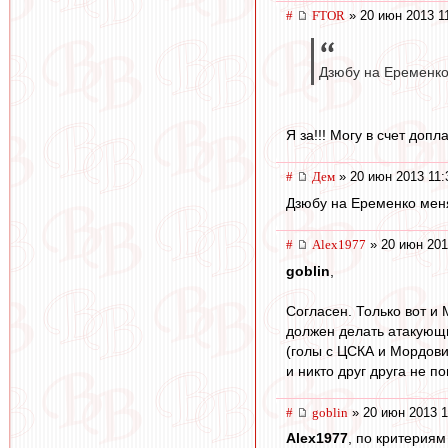
#
FTOR
» 20 июн 2013 1
Дзюбу на Еременко
Я за!!! Могу в счет доп
#
Дем
» 20 июн 2013 11:
Дзюбу на Еременко мен
#
Alex1977
» 20 июн 201
goblin
,
Согласен. Только вот и 
должен делать атакующий
(голы с ЦСКА и Мордовие
и никто друг друга не п
#
goblin
» 20 июн 2013 1
Alex1977
, по критериям