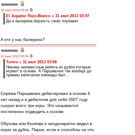
mmmmm
-
31 июл 2013 03:00
El Jugador Rojo-Blanco » 31 июл 2013 03:47
Да и балерина борзость свою поубавит.
А кто у нас балерина?
mmmmm
-
31 июл 2013 02:56
Torero » 31 июл 2013 03:08
Никому неизвестные ребята из дубля которые
играют в основе. А Паршивлюк так вообще до
травмы капитаном команды был...
Серёжа Паршивлюк дебютировал в основе 6
лет назад и в дебютном для себя 2007 году
сыграл всего три игры. Это называется
постепенно подводить к основе.
Обухова или Козлова я неоднократно видел в
играх за дубль. Парни, если и способны на что-