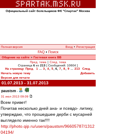
Официальный сайт болельщиков ФК "Спартак" Москва
Полная версия
Вход
•
Регистрация
FAQ
•
Поиск
Общение на сайте
Гостевая книга ВВ
»
Пред. тема
|
След. тема
Страница
6
из
213
[ Сообщений: 10604 ]
На страницу
Пред.
1
...
3
,
4
,
5
,
6
,
7
,
8
,
9
...
213
След.
Начать новую тему
Добавить
Версия для печати
01.07.2013 - 31.07.2013
paustsm
-
31 июл 2013 09:09
Всем привет!
Почитав несколько дней ана- и псевдо- литику,
утверждаю, что прошедшее дерби с мусарней
выглядело именно так!!!!
http://photo.qip.ru/users/paustsm/96605787/1312
04194/