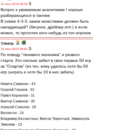
31 июл 2013 09:03
Вопрос к уважаемым аналитикам / хорошо
разбирающихся в тактике.
В схеме 4-3-3, каким качествами должен быть
нападающий? (бегунок, дриблер итп.) и если
можно, то прототип кого-нибудь из топ-игроков.
Спектр
-
31 июл 2013 09:01
По поводу "ленивого мальчика" и резвого
старта. Кто сколько забил в свои первые 50 игр
за "Спартак" (из тех, кому удалось хотя бы 50
игр сыграть и хотя бы 10 в них забить).
Никита Симонян - 43
Георгий Глазков - 33
Павел Корнилов - 31
Виктор Семенов - 30
Алексей Соколов - 29
Веллитон - 24
Владимир Бесчастных, Виктор Терентьев, Эммануэль
Эменике - 23