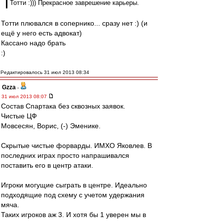
Тотти :))) Прекрасное заврешение карьеры.
Тотти плювался в сопернико... сразу нет :) (и
ещё у него есть адвокат)
Кассано надо брать
:)
Редактировалось 31 июл 2013 08:34
Gzza
-
31 июл 2013 08:07
Состав Спартака без сквозных заявок.
Чистые ЦФ
Мовсесян, Ворис, (-) Эменике.
Скрытые чистые форварды. ИМХО Яковлев. В
последних играх просто напрашивался
поставить его в центр атаки.
Игроки могущие сыграть в центре. Идеально
подходящие под схему с учетом удержания
мяча.
Таких игроков аж 3. И хотя бы 1 уверен мы в