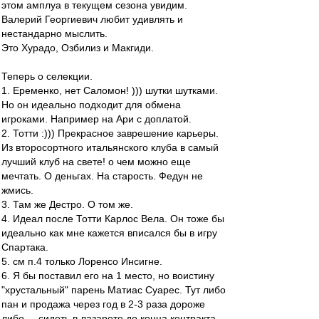
этом амплуа в текущем сезона увидим.
Валерий Георгиевич любит удивлять и
нестандарно мыслить.
Это Хурадо, Озбилиз и Макгиди.
Теперь о селекции.
1. Еременко, нет Саломон! ))) шутки шутками.
Но он идеально подходит для обмена
игроками. Например на Ари с доплатой.
2. Тотти :))) Прекрасное заврешение карьеры.
Из второсортного итальянского клуба в самый
лучший клуб на свете! о чем можно еще
мечтать. О деньгах. На старость. Федун не
жмись.
3. Там же Дестро. О том же.
4. Идеал после Тотти Карлос Вела. Он тоже бы
идеально как мне кажется вписался бы в игру
Спартака.
5. см п.4 только Лоренсо Инсигне.
6. Я бы поставил его на 1 место, но воистину
"хрустальный" парень Матиас Суарес. Тут либо
пан и продажа через год в 2-3 раза дороже
либо ... сидеть в лазарете до конца контракта