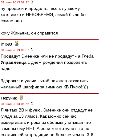
31 июл 2013 07:15
ну продали и продали... всё к лучшему.
хотя имхо и НЕВОВРЕМЯ, зимой было бы
самое оно.
хочу Жиньяка, он справится
mib83
-
31 июл 2013 06:57
Продадут Эменике или не продадут - а Глеба
Управленца
с днем рождения поздравить
надо!
Здоровья и удачи - чтоб наконец отхватить
желанный шарфик за зимнюю КБ Пулю!:)))
Поручик
-
31 июл 2013 06:55
Я читаю ВВ и фуею. Эменике они отдадут не
глядя за 13 лямов. Как можно сейчас
выдергивать игрока из обоймы учитывая что
замены ему НЕТ. А если когото купят -то по
сложившейся традиции не больше чем за 3-6