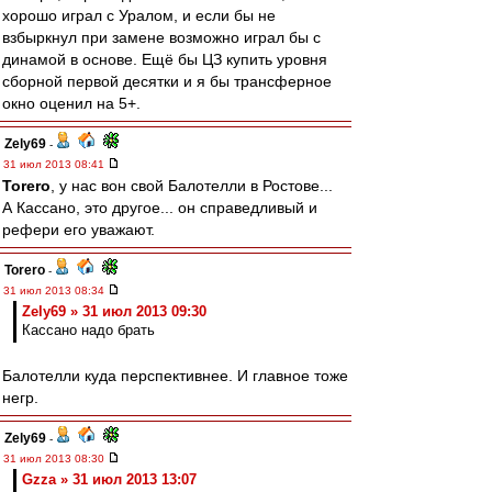
хорошо играл с Уралом, и если бы не
взбыркнул при замене возможно играл бы с
динамой в основе. Ещё бы ЦЗ купить уровня
сборной первой десятки и я бы трансферное
окно оценил на 5+.
Zely69
-
31 июл 2013 08:41
Torero
, у нас вон свой Балотелли в Ростове...
А Кассано, это другое... он справедливый и
рефери его уважают.
Torero
-
31 июл 2013 08:34
Zely69 » 31 июл 2013 09:30
Кассано надо брать
Балотелли куда перспективнее. И главное тоже
негр.
Zely69
-
31 июл 2013 08:30
Gzza » 31 июл 2013 13:07