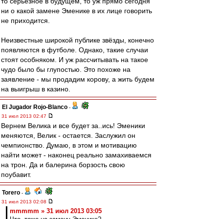
то серьёзное в будущем, то уж прямо сегодня
ни о какой замене Эменике в их лице говорить
не приходится.
Неизвестные широкой публике звёзды, конечно
появляются в футболе. Однако, такие случаи
стоят особняком. И уж рассчитывать на такое
чудо было бы глупостью. Это похоже на
заявление - мы продадим корову, а жить будем
на выигрыш в казино.
El Jugador Rojo-Blanco
-
31 июл 2013 02:47
Вернем Велика и все будет за..ись! Эменики
меняются, Велик - остается. Заслужил он
чемпионство. Думаю, в этом и мотивацию
найти может - наконец реально замахиваемся
на трон. Да и балерина борзость свою
поубавит.
Torero
-
31 июл 2013 02:08
mmmmm » 31 июл 2013 03:05