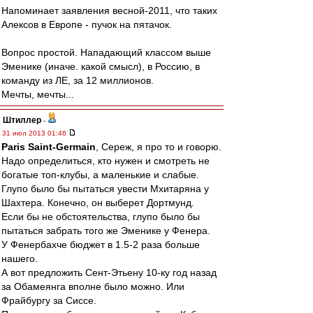
Напоминает заявления весной-2011, что таких
Алексов в Европе - пучок на пятачок.
Вопрос простой. Нападающий классом выше
Эменике (иначе. какой смысл), в Россию, в
команду из ЛЕ, за 12 миллионов.
Мечты, мечты...
Штиллер
-
31 июл 2013 01:46
Paris Saint-Germain
, Сереж, я про то и говорю.
Надо определиться, кто нужен и смотреть не
богатые топ-клубы, а маленькие и слабые.
Глупо было бы пытаться увести Мхитаряна у
Шахтера. Конечно, он выберет Дортмунд.
Если бы не обстоятельства, глупо было бы
пытаться забрать того же Эменике у Фенера.
У Фенербахче бюджет в 1.5-2 раза больше
нашего.
А вот предложить Сент-Этьену 10-ку год назад
за Обамеянга вполне было можно. Или
Фрайбургу за Сиссе.