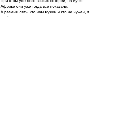
При этом уже безо всяких лотерей, на Кубке
Африке они уже тогда все показали.
А размышлять, кто нам нужен и кто не нужен, я
не буду.
Пусть у Валеры голова об этом болит. Если
считает, что выиграем титул с Мовсисяном и
Уорисом, значит слово волшебное знает.
Ждем. :)
Bobi Hall
-
31 июл 2013 01:38
Есть чуйка, что теперь весь трансферный бред,
будет появляться
после 12 ночи. Кому то не спится... :D
Paris Saint-Germain
-
31 июл 2013 01:35
Штиллер
Справедливости ради, Паписс Сиссе в Меце
был редкой деревяшкой. С 8-ми метров хуярил
в зрителей. потом Германия его преобразила,
как и Демба Ба кстати.