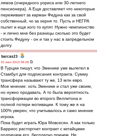
лямов (очередного уориса или 30-летнего
пенсионера). А Еще доставляет что некоторые
переживают за карман Федуна как за свой
собственный, чо за херня то. Пусть и НЕГРА
пылит и еще кого то купят. Нужно чемпионство
- и лично мне без разницы сколько это будет
стоить Федуну - он и так у нас в запредельном
долгу.
barcas23
-
31 июл 2013 06:28
В Турции пишут, что Эменике уже вылетел в
Стамбул для подписания контракта. Сумму
трансфера называют ту же, 13 млн евро.
Мое мнение: хоть Эменике и стал уже своим,
но нужно продавать. А то была вероятность
трансформации во второго Веллитона и
полной потери мотивации. К тому же я на
100% уверен, что учитывалось и само мнение
игрока.
Пока будет играть Юра Мовсесян. А как только
Барриос расторгнет контракт с китайцами
подпишем его, бесплатно причем. Не