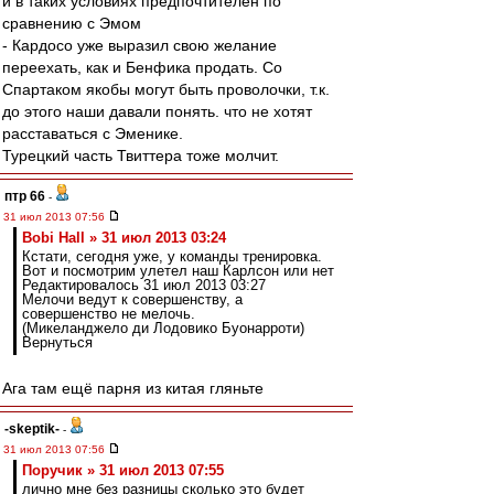
и в таких условиях предпочтителен по
сравнению с Эмом
- Кардосо уже выразил свою желание
переехать, как и Бенфика продать. Со
Спартаком якобы могут быть проволочки, т.к.
до этого наши давали понять. что не хотят
расставаться с Эменике.
Турецкий часть Твиттера тоже молчит.
птр 66
-
31 июл 2013 07:56
Bobi Hall » 31 июл 2013 03:24
Кстати, сегодня уже, у команды тренировка.
Вот и посмотрим улетел наш Карлсон или нет
Редактировалось 31 июл 2013 03:27
Мелочи ведут к совершенству, а
совершенство не мелочь.
(Микеланджело ди Лодовико Буонарроти)
Вернуться
Ага там ещё парня из китая гляньте
-skeptik-
-
31 июл 2013 07:56
Поручик » 31 июл 2013 07:55
лично мне без разницы сколько это будет