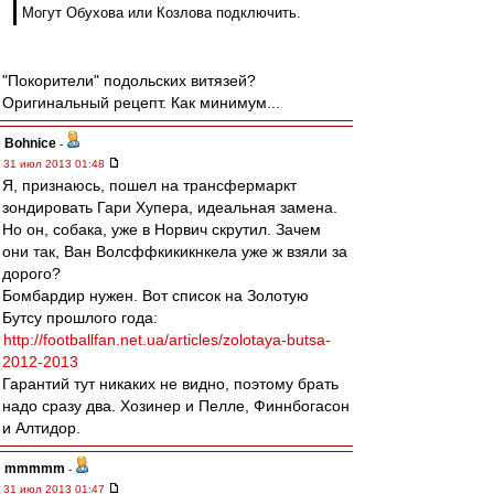
Могут Обухова или Козлова подключить.
"Покорители" подольских витязей?
Оригинальный рецепт. Как минимум...
Bohnice
-
31 июл 2013 01:48
Я, признаюсь, пошел на трансфермаркт
зондировать Гари Хупера, идеальная замена.
Но он, собака, уже в Норвич скрутил. Зачем
они так, Ван Волсффкикикнкела уже ж взяли за
дорого?
Бомбардир нужен. Вот список на Золотую
Бутсу прошлого года:
http://footballfan.net.ua/articles/zolotaya-butsa-
2012-2013
Гарантий тут никаких не видно, поэтому брать
надо сразу два. Хозинер и Пелле, Финнбогасон
и Алтидор.
mmmmm
-
31 июл 2013 01:47