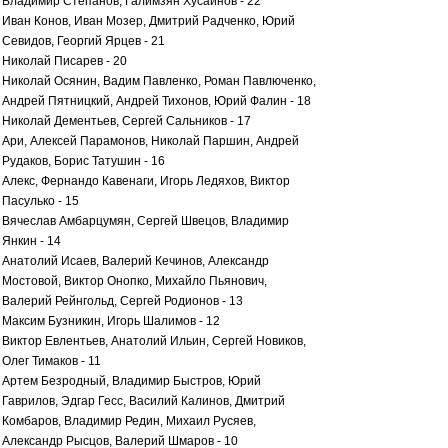
Владимир Степанов, Галимзян Хусаинов - 22
Иван Конов, Иван Мозер, Дмитрий Радченко, Юрий
Севидов, Георгий Ярцев - 21
Николай Писарев - 20
Николай Осянин, Вадим Павленко, Роман Павлюченко,
Андрей Пятницкий, Андрей Тихонов, Юрий Фалин - 18
Николай Дементьев, Сергей Сальников - 17
Ари, Алексей Парамонов, Николай Паршин, Андрей
Рудаков, Борис Татушин - 16
Алекс, Фернандо Кавенаги, Игорь Ледяхов, Виктор
Пасулько - 15
Вячеслав Амбарцумян, Сергей Швецов, Владимир
Янкин - 14
Анатолий Исаев, Валерий Кечинов, Александр
Мостовой, Виктор Онопко, Михайло Пьянович,
Валерий Рейнгольд, Сергей Родионов - 13
Максим Бузникин, Игорь Шалимов - 12
Виктор Евлентьев, Анатолий Ильин, Сергей Новиков,
Олег Тимаков - 11
Артем Безродный, Владимир Быстров, Юрий
Гаврилов, Эдгар Гесс, Василий Калинов, Дмитрий
Комбаров, Владимир Редин, Михаил Русяев,
Александр Рысцов, Валерий Шмаров - 10