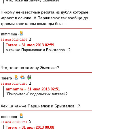
Что, тоже на замену Эменике?
Никому неизвестные ребята из дубля которые
играют в основе. А Паршивлюк так вообще до
травмы капитаном команды был...
mmmmm
-
31 июл 2013 02:05
Torero » 31 июл 2013 02:59
а как-же Паршивлюк и Брызгалов...?
Что, тоже на замену Эменике?
Torero
-
31 июл 2013 01:59
mmmmm » 31 июл 2013 02:51
"Покорители" подольских витязей?
Хех...а как-же Паршивлюк и Брызгалов...?
mmmmm
-
31 июл 2013 01:51
Torero » 31 июл 2013 00:08