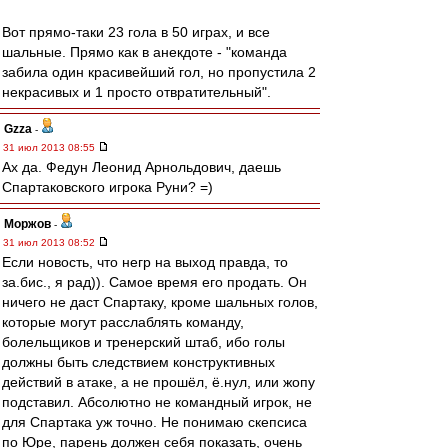
Вот прямо-таки 23 гола в 50 играх, и все
шальные. Прямо как в анекдоте - "команда
забила один красивейший гол, но пропустила 2
некрасивых и 1 просто отвратительный".
Gzza
-
31 июл 2013 08:55
Ах да. Федун Леонид Арнольдович, даешь
Спартаковского игрока Руни? =)
Моржов
-
31 июл 2013 08:52
Если новость, что негр на выход правда, то
за.бис., я рад)). Самое время его продать. Он
ничего не даст Спартаку, кроме шальных голов,
которые могут расслаблять команду,
болельщиков и тренерский штаб, ибо голы
должны быть следствием конструктивных
действий в атаке, а не прошёл, ё.нул, или жопу
подставил. Абсолютно не командный игрок, не
для Спартака уж точно. Не понимаю скепсиса
по Юре, парень должен себя показать, очень