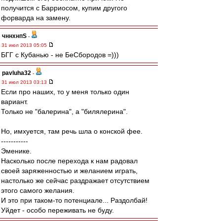
получится с Барриосом, купим другого
форварда на замену.
чннхнпS
-
31 июл 2013 05:05
БГГ с Кубанью - не БеСбородов =)))
pavluha32
-
31 июл 2013 03:13
Если про наших, то у меня только один
вариант.
Только не "балерина", а "билялерина".
Но, имхуется, там речь шла о конской фее.
-----------
Эменике.
Насколько после перехода к нам радовал
своей заряженностью и желанием играть,
настолько же сейчас раздражает отсутствием
этого самого желания.
И это при таком-то потенциале... Раздолбай!
Уйдет - особо переживать не буду.