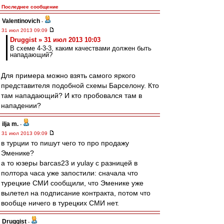
Последнее сообщение
Valentinovich
-
31 июл 2013 09:09
Druggist » 31 июл 2013 10:03
В схеме 4-3-3, каким качествами должен быть
нападающий?
Для примера можно взять самого яркого
представителя подобной схемы Барселону. Кто
там нападающий? И кто пробовался там в
нападении?
ilja m.
-
31 июл 2013 09:09
в турции то пишут чего то про продажу
Эменике?
а то юзеры barcas23 и yulay с разницей в
полтора часа уже запостили: сначала что
турецкие СМИ сообщили, что Эменике уже
вылетел на подписание контракта, потом что
вообще ничего в турецких СМИ нет.
Druggist
-