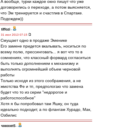
А вообще, турки каждое окно пишут что уже
договорились о переходе, а потом выясняется,
что Эм тренируется и счастлив в Спартаке.
Подождем))
tiffozi
-
31 июл 2013 07:15
Смущает одно в продаже Эменике
Его замене придется вкалывать, носиться по
всему полю, прессинговать... я вот что то в
сомнениях, что классный форвард согласиться
быть только дополнением к механизму и
выполнять огромнейший объем черновой
работы
Только исходя из этого соображения, а не
жмотства Фе и тп, предпологаю что замена
будет что то из серии "недорогое и
работоспособное"
Хотя я бы попробовал там Яшку, он туда
идеально подходит, а по флангам Хурадо, Мак,
Озбилис
чннхнпS
-