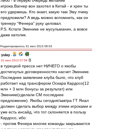
либо - в первую очередь желание
игрока.Вагнер вон захотел в Китай - и хрен ты
его удержишь. Кто знает, какую там Эму лчику
предложили? А ведь можно вспомнить, как он
тренеру "Фенера" руку целовал.
P.S. Кстати Эменике не мусульманин, а вовсе
даже католик.
Редактировалось 31 июл 2013 08:03
yulay
-
31 июл 2013 07:59
в турецкой прессе нет НИЧЕГО о якобы
достигнутых договоренностях насчет Эменике.
Последнее заявление клуба было, что клуб
работает над трансфером Оскара Кардосо(12
млн + 3 млн бонусы за результат) или
Эменике(сделали СМ последнее
предложение). Якобы сегодня/завтра ГТ Янал
должен сделать выбор между этими игроками и
уже есть инсайд, что тот склоняется в пользу
Кардосо, ибо:
- против Фенера многие команды закрываются