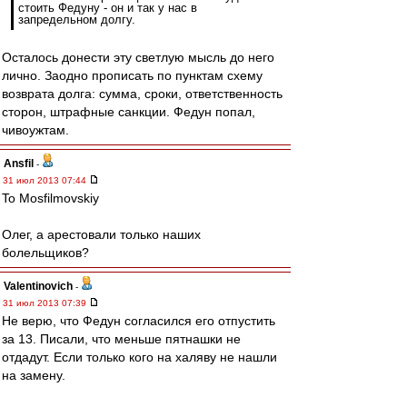
стоить Федуну - он и так у нас в
запредельном долгу.
Осталось донести эту светлую мысль до него
лично. Заодно прописать по пунктам схему
возврата долга: сумма, сроки, ответственность
сторон, штрафные санкции. Федун попал,
чивоужтам.
Ansfil
-
31 июл 2013 07:44
To Mosfilmovskiy
Олег, а арестовали только наших
болельщиков?
Valentinovich
-
31 июл 2013 07:39
Не верю, что Федун согласился его отпустить
за 13. Писали, что меньше пятнашки не
отдадут. Если только кого на халяву не нашли
на замену.