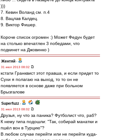
)))
7. Кевин Воланд см. п.4
8. Вацлав Калдец.
9. Виктор Фишер.
Короче список огромен :) Может Федун будет
на столько впечатлен 3 победами, что
подкинет на Джовинко )
Жентяй
-
31 июл 2013 08:02
кстати Гранквист этот правша, и если придет то
Сухи я полагаю на выход, то то он не
появляется в основе даже при больном
Брызгалове
Superfuzz
-
31 июл 2013 08:02
Друзья, ну что за паника? Футболист что, раб?
К нему типа подошли: "Так, собирай манатки и
пшёл вон в Турцию"?
В любом случае перейти или не перейти куда-