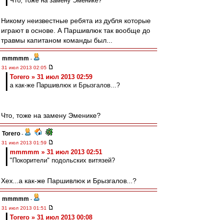
Что, тоже на замену Эменике?
Никому неизвестные ребята из дубля которые
играют в основе. А Паршивлюк так вообще до
травмы капитаном команды был...
mmmmm
-
31 июл 2013 02:05
Torero » 31 июл 2013 02:59
а как-же Паршивлюк и Брызгалов...?
Что, тоже на замену Эменике?
Torero
-
31 июл 2013 01:59
mmmmm » 31 июл 2013 02:51
"Покорители" подольских витязей?
Хех...а как-же Паршивлюк и Брызгалов...?
mmmmm
-
31 июл 2013 01:51
Torero » 31 июл 2013 00:08