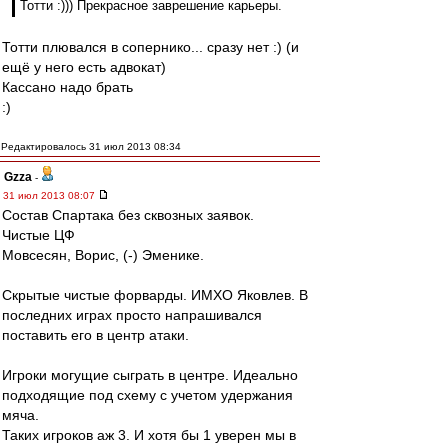
Тотти :))) Прекрасное заврешение карьеры.
Тотти плювался в сопернико... сразу нет :) (и
ещё у него есть адвокат)
Кассано надо брать
:)
Редактировалось 31 июл 2013 08:34
Gzza
-
31 июл 2013 08:07
Состав Спартака без сквозных заявок.
Чистые ЦФ
Мовсесян, Ворис, (-) Эменике.
Скрытые чистые форварды. ИМХО Яковлев. В
последних играх просто напрашивался
поставить его в центр атаки.
Игроки могущие сыграть в центре. Идеально
подходящие под схему с учетом удержания
мяча.
Таких игроков аж 3. И хотя бы 1 уверен мы в