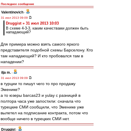
Последнее сообщение
Valentinovich
-
31 июл 2013 09:09
Druggist » 31 июл 2013 10:03
В схеме 4-3-3, каким качествами должен быть
нападающий?
Для примера можно взять самого яркого
представителя подобной схемы Барселону. Кто
там нападающий? И кто пробовался там в
нападении?
ilja m.
-
31 июл 2013 09:09
в турции то пишут чего то про продажу
Эменике?
а то юзеры barcas23 и yulay с разницей в
полтора часа уже запостили: сначала что
турецкие СМИ сообщили, что Эменике уже
вылетел на подписание контракта, потом что
вообще ничего в турецких СМИ нет.
Druggist
-