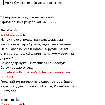
Могут Обухова или Козлова подключить.
"Покорители" подольских витязей?
Оригинальный рецепт. Как минимум...
Bohnice
-
31 июл 2013 01:48
Я, признаюсь, пошел на трансфермаркт
зондировать Гари Хупера, идеальная замена.
Но он, собака, уже в Норвич скрутил. Зачем
они так, Ван Волсффкикикнкела уже ж взяли за
дорого?
Бомбардир нужен. Вот список на Золотую
Бутсу прошлого года:
http://footballfan.net.ua/articles/zolotaya-butsa-
2012-2013
Гарантий тут никаких не видно, поэтому брать
надо сразу два. Хозинер и Пелле, Финнбогасон
и Алтидор.
mmmmm
-
31 июл 2013 01:47