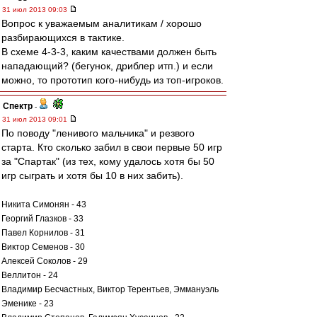
31 июл 2013 09:03
Вопрос к уважаемым аналитикам / хорошо
разбирающихся в тактике.
В схеме 4-3-3, каким качествами должен быть
нападающий? (бегунок, дриблер итп.) и если
можно, то прототип кого-нибудь из топ-игроков.
Спектр
-
31 июл 2013 09:01
По поводу "ленивого мальчика" и резвого
старта. Кто сколько забил в свои первые 50 игр
за "Спартак" (из тех, кому удалось хотя бы 50
игр сыграть и хотя бы 10 в них забить).
Никита Симонян - 43
Георгий Глазков - 33
Павел Корнилов - 31
Виктор Семенов - 30
Алексей Соколов - 29
Веллитон - 24
Владимир Бесчастных, Виктор Терентьев, Эммануэль
Эменике - 23