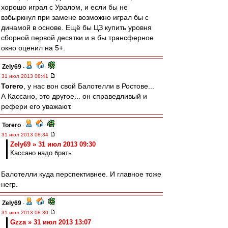
хорошо играл с Уралом, и если бы не
взбыркнул при замене возможно играл бы с
динамой в основе. Ещё бы ЦЗ купить уровня
сборной первой десятки и я бы трансферное
окно оценил на 5+.
Zely69
-
31 июл 2013 08:41
Torero
, у нас вон свой Балотелли в Ростове...
А Кассано, это другое... он справедливый и
рефери его уважают.
Torero
-
31 июл 2013 08:34
Zely69 » 31 июл 2013 09:30
Кассано надо брать
Балотелли куда перспективнее. И главное тоже
негр.
Zely69
-
31 июл 2013 08:30
Gzza » 31 июл 2013 13:07