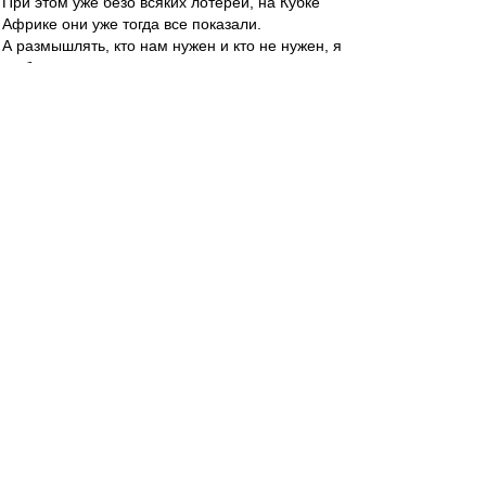
При этом уже безо всяких лотерей, на Кубке
Африке они уже тогда все показали.
А размышлять, кто нам нужен и кто не нужен, я
не буду.
Пусть у Валеры голова об этом болит. Если
считает, что выиграем титул с Мовсисяном и
Уорисом, значит слово волшебное знает.
Ждем. :)
Bobi Hall
-
31 июл 2013 01:38
Есть чуйка, что теперь весь трансферный бред,
будет появляться
после 12 ночи. Кому то не спится... :D
Paris Saint-Germain
-
31 июл 2013 01:35
Штиллер
Справедливости ради, Паписс Сиссе в Меце
был редкой деревяшкой. С 8-ми метров хуярил
в зрителей. потом Германия его преобразила,
как и Демба Ба кстати.