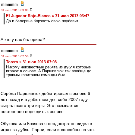
mmmmm
-
31 июл 2013 03:00
El Jugador Rojo-Blanco » 31 июл 2013 03:47
Да и балерина борзость свою поубавит.
А кто у нас балерина?
mmmmm
-
31 июл 2013 02:56
Torero » 31 июл 2013 03:08
Никому неизвестные ребята из дубля которые
играют в основе. А Паршивлюк так вообще до
травмы капитаном команды был...
Серёжа Паршивлюк дебютировал в основе 6
лет назад и в дебютном для себя 2007 году
сыграл всего три игры. Это называется
постепенно подводить к основе.
Обухова или Козлова я неоднократно видел в
играх за дубль. Парни, если и способны на что-