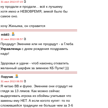
31 июл 2013 07:15
ну продали и продали... всё к лучшему.
хотя имхо и НЕВОВРЕМЯ, зимой было бы
самое оно.
хочу Жиньяка, он справится
mib83
-
31 июл 2013 06:57
Продадут Эменике или не продадут - а Глеба
Управленца
с днем рождения поздравить
надо!
Здоровья и удачи - чтоб наконец отхватить
желанный шарфик за зимнюю КБ Пулю!:)))
Поручик
-
31 июл 2013 06:55
Я читаю ВВ и фуею. Эменике они отдадут не
глядя за 13 лямов. Как можно сейчас
выдергивать игрока из обоймы учитывая что
замены ему НЕТ. А если когото купят -то по
сложившейся традиции не больше чем за 3-6