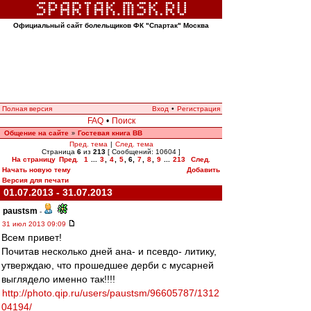
Официальный сайт болельщиков ФК "Спартак" Москва
Полная версия
Вход
•
Регистрация
FAQ
•
Поиск
Общение на сайте
Гостевая книга ВВ
»
Пред. тема
|
След. тема
Страница
6
из
213
[ Сообщений: 10604 ]
На страницу
Пред.
1
...
3
,
4
,
5
,
6
,
7
,
8
,
9
...
213
След.
Начать новую тему
Добавить
Версия для печати
01.07.2013 - 31.07.2013
paustsm
-
31 июл 2013 09:09
Всем привет!
Почитав несколько дней ана- и псевдо- литику,
утверждаю, что прошедшее дерби с мусарней
выглядело именно так!!!!
http://photo.qip.ru/users/paustsm/96605787/1312
04194/