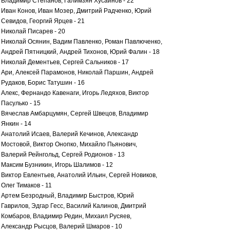
Владимир Степанов, Галимзян Хусаинов - 22
Иван Конов, Иван Мозер, Дмитрий Радченко, Юрий
Севидов, Георгий Ярцев - 21
Николай Писарев - 20
Николай Осянин, Вадим Павленко, Роман Павлюченко,
Андрей Пятницкий, Андрей Тихонов, Юрий Фалин - 18
Николай Дементьев, Сергей Сальников - 17
Ари, Алексей Парамонов, Николай Паршин, Андрей
Рудаков, Борис Татушин - 16
Алекс, Фернандо Кавенаги, Игорь Ледяхов, Виктор
Пасулько - 15
Вячеслав Амбарцумян, Сергей Швецов, Владимир
Янкин - 14
Анатолий Исаев, Валерий Кечинов, Александр
Мостовой, Виктор Онопко, Михайло Пьянович,
Валерий Рейнгольд, Сергей Родионов - 13
Максим Бузникин, Игорь Шалимов - 12
Виктор Евлентьев, Анатолий Ильин, Сергей Новиков,
Олег Тимаков - 11
Артем Безродный, Владимир Быстров, Юрий
Гаврилов, Эдгар Гесс, Василий Калинов, Дмитрий
Комбаров, Владимир Редин, Михаил Русяев,
Александр Рысцов, Валерий Шмаров - 10