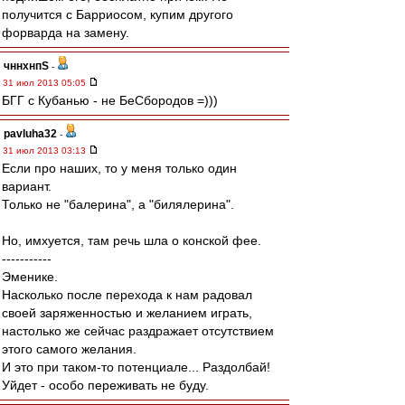
получится с Барриосом, купим другого
форварда на замену.
чннхнпS
-
31 июл 2013 05:05
БГГ с Кубанью - не БеСбородов =)))
pavluha32
-
31 июл 2013 03:13
Если про наших, то у меня только один
вариант.
Только не "балерина", а "билялерина".
Но, имхуется, там речь шла о конской фее.
-----------
Эменике.
Насколько после перехода к нам радовал
своей заряженностью и желанием играть,
настолько же сейчас раздражает отсутствием
этого самого желания.
И это при таком-то потенциале... Раздолбай!
Уйдет - особо переживать не буду.