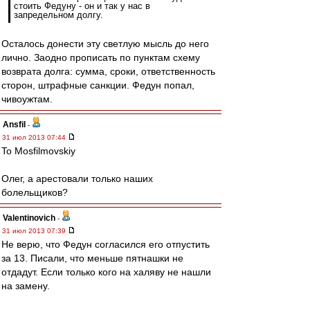
стоить Федуну - он и так у нас в
запредельном долгу.
Осталось донести эту светлую мысль до него
лично. Заодно прописать по пунктам схему
возврата долга: сумма, сроки, ответственность
сторон, штрафные санкции. Федун попал,
чивоужтам.
Ansfil
-
31 июл 2013 07:44
To Mosfilmovskiy
Олег, а арестовали только наших
болельщиков?
Valentinovich
-
31 июл 2013 07:39
Не верю, что Федун согласился его отпустить
за 13. Писали, что меньше пятнашки не
отдадут. Если только кого на халяву не нашли
на замену.