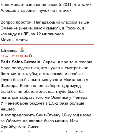
Напоминает заявления весной-2011, что таких
Алексов в Европе - пучок на пятачок.
Вопрос простой. Нападающий классом выше
Эменике (иначе. какой смысл), в Россию, в
команду из ЛЕ, за 12 миллионов.
Мечты, мечты...
Штиллер
-
31 июл 2013 01:46
Paris Saint-Germain
, Сереж, я про то и говорю.
Надо определиться, кто нужен и смотреть не
богатые топ-клубы, а маленькие и слабые.
Глупо было бы пытаться увести Мхитаряна у
Шахтера. Конечно, он выберет Дортмунд.
Если бы не обстоятельства, глупо было бы
пытаться забрать того же Эменике у Фенера.
У Фенербахче бюджет в 1.5-2 раза больше
нашего.
А вот предложить Сент-Этьену 10-ку год назад
за Обамеянга вполне было можно. Или
Фрайбургу за Сиссе.