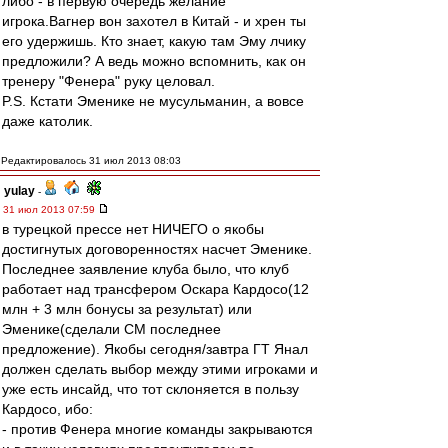
либо - в первую очередь желание
игрока.Вагнер вон захотел в Китай - и хрен ты
его удержишь. Кто знает, какую там Эму лчику
предложили? А ведь можно вспомнить, как он
тренеру "Фенера" руку целовал.
P.S. Кстати Эменике не мусульманин, а вовсе
даже католик.
Редактировалось 31 июл 2013 08:03
yulay
-
31 июл 2013 07:59
в турецкой прессе нет НИЧЕГО о якобы
достигнутых договоренностях насчет Эменике.
Последнее заявление клуба было, что клуб
работает над трансфером Оскара Кардосо(12
млн + 3 млн бонусы за результат) или
Эменике(сделали СМ последнее
предложение). Якобы сегодня/завтра ГТ Янал
должен сделать выбор между этими игроками и
уже есть инсайд, что тот склоняется в пользу
Кардосо, ибо:
- против Фенера многие команды закрываются