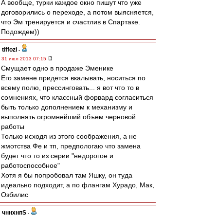
А вообще, турки каждое окно пишут что уже
договорились о переходе, а потом выясняется,
что Эм тренируется и счастлив в Спартаке.
Подождем))
tiffozi
-
31 июл 2013 07:15
Смущает одно в продаже Эменике
Его замене придется вкалывать, носиться по
всему полю, прессинговать... я вот что то в
сомнениях, что классный форвард согласиться
быть только дополнением к механизму и
выполнять огромнейший объем черновой
работы
Только исходя из этого соображения, а не
жмотства Фе и тп, предпологаю что замена
будет что то из серии "недорогое и
работоспособное"
Хотя я бы попробовал там Яшку, он туда
идеально подходит, а по флангам Хурадо, Мак,
Озбилис
чннхнпS
-