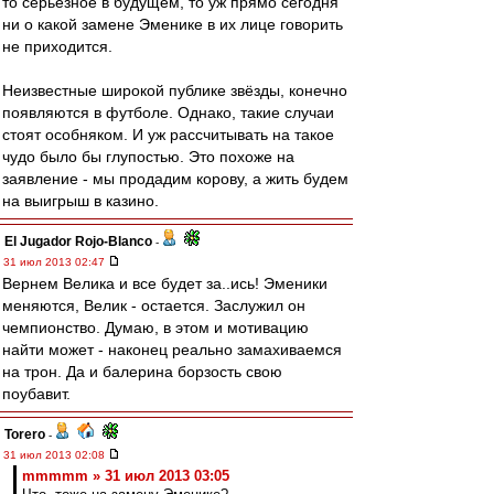
то серьёзное в будущем, то уж прямо сегодня
ни о какой замене Эменике в их лице говорить
не приходится.
Неизвестные широкой публике звёзды, конечно
появляются в футболе. Однако, такие случаи
стоят особняком. И уж рассчитывать на такое
чудо было бы глупостью. Это похоже на
заявление - мы продадим корову, а жить будем
на выигрыш в казино.
El Jugador Rojo-Blanco
-
31 июл 2013 02:47
Вернем Велика и все будет за..ись! Эменики
меняются, Велик - остается. Заслужил он
чемпионство. Думаю, в этом и мотивацию
найти может - наконец реально замахиваемся
на трон. Да и балерина борзость свою
поубавит.
Torero
-
31 июл 2013 02:08
mmmmm » 31 июл 2013 03:05