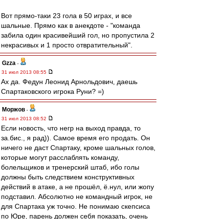
Вот прямо-таки 23 гола в 50 играх, и все
шальные. Прямо как в анекдоте - "команда
забила один красивейший гол, но пропустила 2
некрасивых и 1 просто отвратительный".
Gzza
-
31 июл 2013 08:55
Ах да. Федун Леонид Арнольдович, даешь
Спартаковского игрока Руни? =)
Моржов
-
31 июл 2013 08:52
Если новость, что негр на выход правда, то
за.бис., я рад)). Самое время его продать. Он
ничего не даст Спартаку, кроме шальных голов,
которые могут расслаблять команду,
болельщиков и тренерский штаб, ибо голы
должны быть следствием конструктивных
действий в атаке, а не прошёл, ё.нул, или жопу
подставил. Абсолютно не командный игрок, не
для Спартака уж точно. Не понимаю скепсиса
по Юре, парень должен себя показать, очень