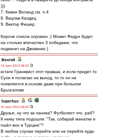
)))
7. Кевин Воланд см. п.4
8. Вацлав Калдец.
9. Виктор Фишер.
Короче список огромен :) Может Федун будет
на столько впечатлен 3 победами, что
подкинет на Джовинко )
Жентяй
-
31 июл 2013 08:02
кстати Гранквист этот правша, и если придет то
Сухи я полагаю на выход, то то он не
появляется в основе даже при больном
Брызгалове
Superfuzz
-
31 июл 2013 08:02
Друзья, ну что за паника? Футболист что, раб?
К нему типа подошли: "Так, собирай манатки и
пшёл вон в Турцию"?
В любом случае перейти или не перейти куда-