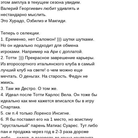
этом амплуа в текущем сезона увидим.
Валерий Георгиевич любит удивлять и
нестандарно мыслить.
Это Хурадо, Озбилиз и Макгиди.
Теперь о селекции.
1. Еременко, нет Саломон! ))) шутки шутками.
Но он идеально подходит для обмена
игроками. Например на Ари с доплатой.
2. Тотти :))) Прекрасное заврешение карьеры.
Из второсортного итальянского клуба в самый
лучший клуб на свете! о чем можно еще
мечтать. О деньгах. На старость. Федун не
жмись.
3. Там же Дестро. О том же.
4. Идеал после Тотти Карлос Вела. Он тоже бы
идеально как мне кажется вписался бы в игру
Спартака.
5. см п.4 только Лоренсо Инсигне.
6. Я бы поставил его на 1 место, но воистину
"хрустальный" парень Матиас Суарес. Тут либо
пан и продажа через год в 2-3 раза дороже
либо ... сидеть в лазарете до конца контракта