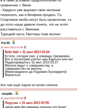
и в таких условиях предпочтителен по
сравнению с Эмом
- Кардосо уже выразил свою желание
переехать, как и Бенфика продать. Со
Спартаком якобы могут быть проволочки, т.к.
до этого наши давали понять. что не хотят
расставаться с Эменике.
Турецкий часть Твиттера тоже молчит.
птр 66
-
31 июл 2013 07:56
Bobi Hall » 31 июл 2013 03:24
Кстати, сегодня уже, у команды тренировка.
Вот и посмотрим улетел наш Карлсон или нет
Редактировалось 31 июл 2013 03:27
Мелочи ведут к совершенству, а
совершенство не мелочь.
(Микеланджело ди Лодовико Буонарроти)
Вернуться
Ага там ещё парня из китая гляньте
-skeptik-
-
31 июл 2013 07:56
Поручик » 31 июл 2013 07:55
лично мне без разницы сколько это будет