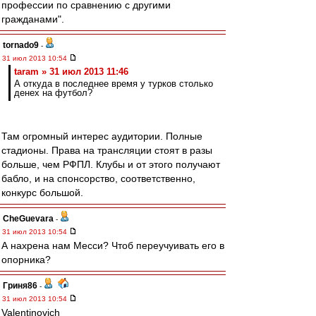
профессии по сравнению с другими
гражданами".
tornado9
-
31 июл 2013 10:54
taram » 31 июл 2013 11:46
А откуда в последнее время у турков столько
денех на футбол?
Там огромный интерес аудитории. Полные
стадионы. Права на трансляции стоят в разы
больше, чем РФПЛ. Клубы и от этого получают
бабло, и на спонсорство, соответственно,
конкурс большой.
CheGuevara
-
31 июл 2013 10:54
А нахрена нам Месси? Чтоб переучуивать его в
опорника?
Гриня86
-
31 июл 2013 10:54
Valentinovich