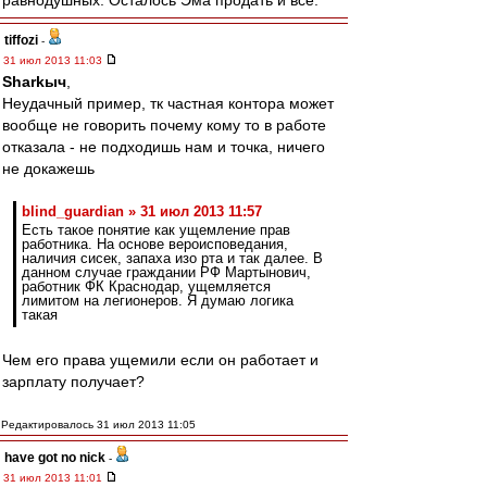
равнодушных. Осталось Эма продать и все.
tiffozi
-
31 июл 2013 11:03
Sharkыч
,
Неудачный пример, тк частная контора может
вообще не говорить почему кому то в работе
отказала - не подходишь нам и точка, ничего
не докажешь
blind_guardian » 31 июл 2013 11:57
Есть такое понятие как ущемление прав
работника. На основе вероисповедания,
наличия сисек, запаха изо рта и так далее. В
данном случае граждании РФ Мартынович,
работник ФК Краснодар, ущемляется
лимитом на легионеров. Я думаю логика
такая
Чем его права ущемили если он работает и
зарплату получает?
Редактировалось 31 июл 2013 11:05
have got no nick
-
31 июл 2013 11:01