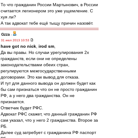
То что гражданин России Мартынович, в России
считается легионером это уже ущемление. С
хуя ли?
А так адвокат тебе ещё тыщу причин назовёт.
Gzza
-
31 июл 2013 10:53
have got no nick
,
irod sm
,
Да вы правы. Но случаи урегулирования 2х
гражданств, если они не определены
законодательствами обеих стран,
регулируются межгосударственными
договорами. Это как вывод для отказа.
И тут для данного вывода он должен будет как
бы сам признаться что он не просто гражданин
РФ, а у него два гражданства. Он не
признается.
Ответчик будет РФС.
Адвокат РФС скажет, что данный гражданин РФ
сам указал, что у него 2 гражданства. Второе за
РБ.
Далее суд затребует с гражданина РФ паспорт