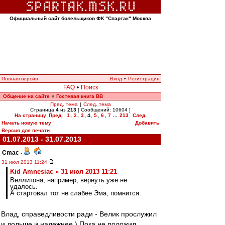
Официальный сайт болельщиков ФК "Спартак" Москва
Полная версия
Вход
•
Регистрация
FAQ
•
Поиск
Общение на сайте
Гостевая книга ВВ
»
Пред. тема
|
След. тема
Страница
4
из
213
[ Сообщений: 10604 ]
На страницу
Пред.
1
,
2
,
3
,
4
,
5
,
6
,
7
...
213
След.
Начать новую тему
Добавить
Версия для печати
01.07.2013 - 31.07.2013
Cmac
-
31 июл 2013 11:24
Kid Amnesiac » 31 июл 2013 11:21
Веллитона, например, вернуть уже не
удалось.
А стартовал тот не слабее Эма, помнится.
Влад, справедливости ради - Велик прослужил
и дольше и надежнее ) Пока не положил