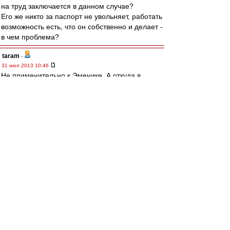
на труд заключается в данном случае?
Его же никто за паспорт не увольняет, работать
возможность есть, что он собственно и делает -
в чем проблема?
taram
-
31 июл 2013 10:46
Не применительно к Эменике. А откуда в
последнее время у турков столько денех на
футбол?
Хотя применительно к нему тоже.
irod sm
-
31 июл 2013 10:45
Gzza
Ты запутался.
Делопроизводство ведется на стороне РФ-
туда и подается паспорт РФ.
И на территории РФ - покуй разноцветные
фантики, что у тебя есть.
Одинаково смотрит как на филателистов и на
нумизматов, так и на собирателей библиотеки
Донцовой, так и на собирателей паспортов