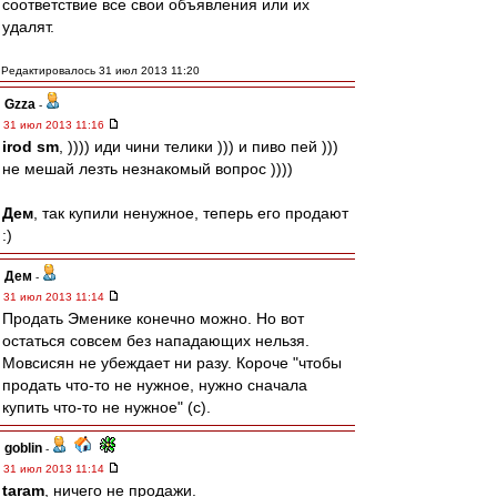
соответствие все свои объявления или их
удалят.
Редактировалось 31 июл 2013 11:20
Gzza
-
31 июл 2013 11:16
irod sm
, )))) иди чини телики ))) и пиво пей )))
не мешай лезть незнакомый вопрос ))))
Дем
, так купили ненужное, теперь его продают
:)
Дем
-
31 июл 2013 11:14
Продать Эменике конечно можно. Но вот
остаться совсем без нападающих нельзя.
Мовсисян не убеждает ни разу. Короче "чтобы
продать что-то не нужное, нужно сначала
купить что-то не нужное" (с).
goblin
-
31 июл 2013 11:14
taram
, ничего не продажи.