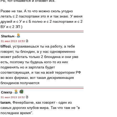
РБ, тот откажется и отзовет иск.
Разве не так. А то что можно сколь угодно
летать с 2 паспортами это я и так знаю. У меня
друзей и с У и с Б полно и с 2 паспортами и с 2
ВУ и с 2 ЗП )
Sharkыч
-
31 июл 2013 10:53
tiffozi
, устраиваешься ты на работу, а тебе
говорят, ты блондин, а у нас одновременно
может работать только 2 блондина и они уже
есть, поэтому ты будешь кого-то из них
подменять но и зарплата будет
соответсвующая, и так на всей территории РФ
во всех фирмах, вот такая дискриминация
блондинов получается
Спектр
-
31 июл 2013 10:52
taram
, Фенербахче, как говорят - один из
самых дорогих клубов мира. Так что там не "в
последнее время".