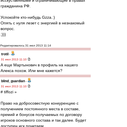
исскуственными и ограничивающие в правах
гражданина РФ.
Успокойте кто-нибудь Gzza.:)
Опять с нуля лезет с энергией в незнакомый
вопрос.
;)))
Редактировалось 31 июл 2013 11:14
trotil
-
31 июл 2013 11:10
А еще Мартынович в профиль на нашего
Алекса похож. Или мне кажется?
blind_guardian
-
31 июл 2013 11:10
# tiffozi »
Право на добросовестную конкуренцию с
получением постоянного места в составе,
премий и бонусов получаемых по договору
игроков основного состава и так далее. Будет
доступен иск почитаем.