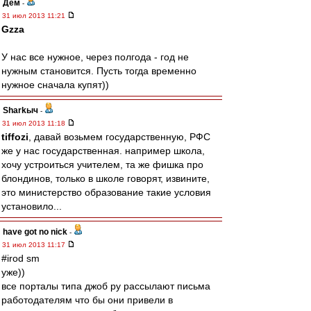
Дем
-
31 июл 2013 11:21
Gzza
У нас все нужное, через полгода - год не
нужным становится. Пусть тогда временно
нужное сначала купят))
Sharkыч
-
31 июл 2013 11:18
tiffozi
, давай возьмем государственную, РФС
же у нас государственная. например школа,
хочу устроиться учителем, та же фишка про
блондинов, только в школе говорят, извините,
это министерство образование такие условия
установило...
have got no nick
-
31 июл 2013 11:17
#irod sm
уже))
все порталы типа джоб ру рассылают письма
работодателям что бы они привели в