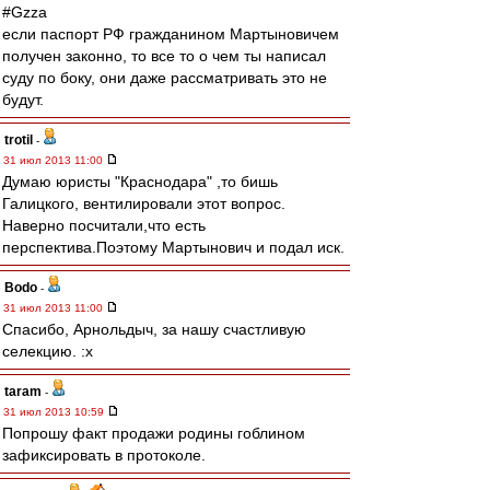
#Gzza
если паспорт РФ гражданином Мартыновичем
получен законно, то все то о чем ты написал
суду по боку, они даже рассматривать это не
будут.
trotil
-
31 июл 2013 11:00
Думаю юристы "Краснодара" ,то бишь
Галицкого, вентилировали этот вопрос.
Наверно посчитали,что есть
перспектива.Поэтому Мартынович и подал иск.
Bodo
-
31 июл 2013 11:00
Спасибо, Арнольдыч, за нашу счастливую
селекцию. :x
taram
-
31 июл 2013 10:59
Попрошу факт продажи родины гоблином
зафиксировать в протоколе.