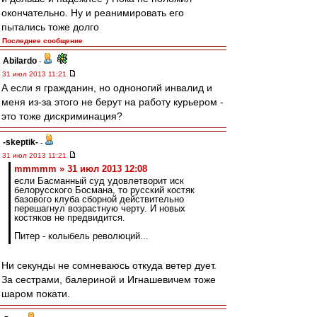
окончательно. Ну и реанимировать его
пытались тоже долго
Последнее сообщение
Abilardo
-
31 июл 2013 11:21
А если я гражданин, но одноногий инвалид и
меня из-за этого не берут на работу курьером -
это тоже дискриминация?
-skeptik-
-
31 июл 2013 11:21
mmmmm » 31 июл 2013 12:08
если Басманный суд удовлетворит иск
белорусского Босмана, то русский костяк
базового клуба сборной действительно
перешагнул возрастную черту. И новых
костяков не предвидится.
Питер - колыбель революций...
Ни секунды не сомневаюсь откуда ветер дует.
За сестрами, балериной и Игнашевичем тоже
шаром покати.