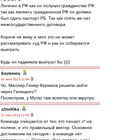
Логично в РФ как он получил гражданство РФ,
так как являясь гражданином РФ он должен
был сдать паспорт РБ. Так как опять же нет
межгосударственного договора.
Короче не вижу я чего это не может
рассматривать суд РФ и как он собирается
выиграть.
Будь он таджиком выиграл бы ))))
Бауманец
-
31 июл 2013 11:04
Чо, Миллер-Гинер-Керимов решили зайти
через Галицкого?
Посмотрим, у Мутко там всмятку или вкрутую.
zZmeIOka
-
31 июл 2013 11:04
Команда очищается от тех, кто пинает х* на
поляне, и это правильный вектор. Основное
достижение на сегодня - в команде нет