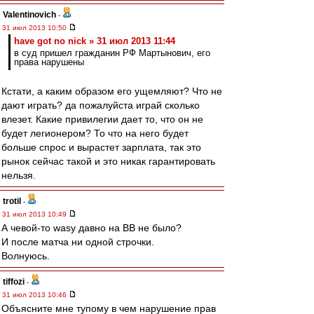
Valentinovich
-
31 июл 2013 10:50
have got no nick » 31 июл 2013 11:44
в суд пришел гражданин РФ Мартынович, его
права нарушены
Кстати, а каким образом его ущемляют? Что не
дают играть? да пожалуйста играй сколько
влезет. Какие привилегии дает то, что он не
будет легионером? То что на него будет
больше спрос и вырастет зарплата, так это
рынок сейчас такой и это никак гарантировать
нельзя.
trotil
-
31 июл 2013 10:49
А чевой-то wasy давно на ВВ не было?
И после матча ни одной строчки.
Волнуюсь.
tiffozi
-
31 июл 2013 10:46
Объясните мне тупому в чем нарушение прав