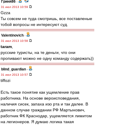
Гриня86
-
31 июл 2013 10:59
Gzza
Ты совсем не туда смотришь, все поставленые
тобой вопросы не интересуют суд.
Valentinovich
-
31 июл 2013 10:58
taram
,
русские туристы, на те деньги, что они
пропивают можно не одну команду содержать))
blind_guardian
-
31 июл 2013 10:57
tiffozi
Есть такое понятие как ущемление прав
работника. На основе вероисповедания,
наличия сисек, запаха изо рта и так далее. В
данном случае граждании РФ Мартынович,
работник ФК Краснодар, ущемляется лимитом
на легионеров. Я думаю логика такая