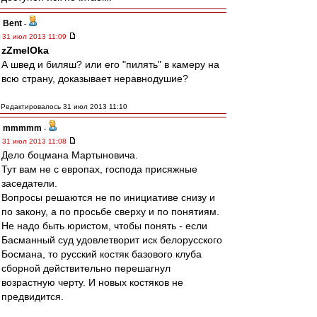
Bent
-
31 июл 2013 11:09
zZmeIOka
А швед и биляш? или его "пилять" в камеру на
всю страну, доказывает неравнодушие?
Редактировалось 31 июл 2013 11:10
mmmmm
-
31 июл 2013 11:08
Дело боцмана Мартыновича.
Тут вам не с европах, господа присяжные
заседатели.
Вопросы решаются не по инициативе снизу и
по закону, а по просьбе сверху и по понятиям.
Не надо быть юристом, чтобы понять - если
Басманный суд удовлетворит иск белорусского
Босмана, то русский костяк базового клуба
сборной действительно перешагнул
возрастную черту. И новых костяков не
предвидится.