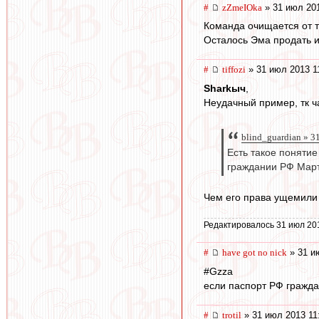
#
zZmeIOka
» 31 июл 201
Команда очищается от те
Осталось Эма продать и
#
tiffozi
» 31 июл 2013 1
Sharkыч
,
Неудачный пример, тк ч
blind_guardian » 3
Есть такое понятие
граждании РФ Март
Чем его права ущемили 
Редактировалось 31 июл 20
#
have got no nick
» 31 и
#Gzza
если паспорт РФ гражда
#
trotil
» 31 июл 2013 11