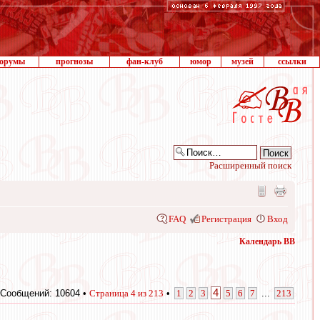
орумы
прогнозы
фан-клуб
юмор
музей
ссылки
Расширенный поиск
FAQ
Регистрация
Вход
Календарь ВВ
4
Сообщений: 10604 •
Страница
4
из
213
•
1
2
3
5
6
7
...
213