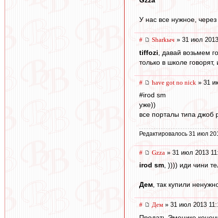
У нас все нужное, через
#
Sharkыч
» 31 июл 2013
tiffozi
, давай возьмем г
только в школе говорят,
#
have got no nick
» 31 и
#irod sm
уже))
все порталы типа джоб 
Редактировалось 31 июл 20
#
Gzza
» 31 июл 2013 11
irod sm
, )))) иди чини 
Дем
, так купили ненужн
#
Дем
» 31 июл 2013 11:
Продать Эменике конечн