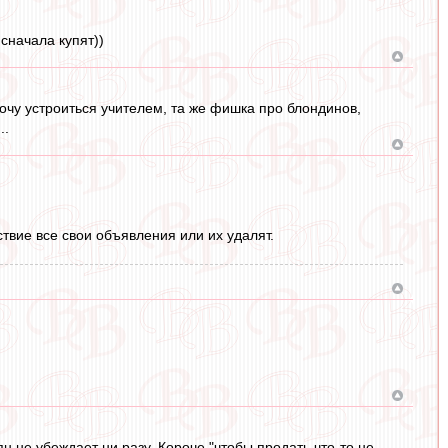
 сначала купят))
очу устроиться учителем, та же фишка про блондинов,
..
твие все свои объявления или их удалят.
 не убеждает ни разу. Короче "чтобы продать что-то не