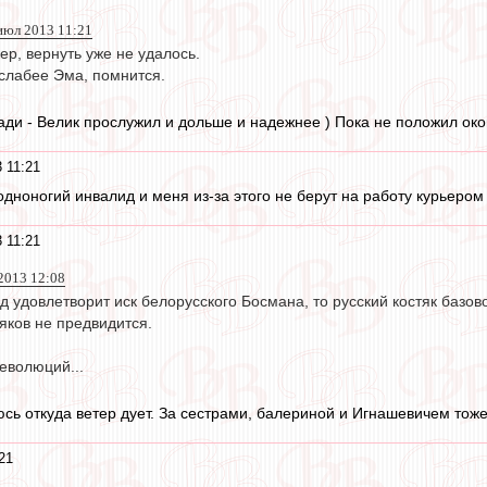
 июл 2013 11:21
р, вернуть уже не удалось.
 слабее Эма, помнится.
ади - Велик прослужил и дольше и надежнее ) Пока не положил око
 11:21
одноногий инвалид и меня из-за этого не берут на работу курьером
 11:21
013 12:08
 удовлетворит иск белорусского Босмана, то русский костяк базо
тяков не предвидится.
еволюций...
сь откуда ветер дует. За сестрами, балериной и Игнашевичем тож
21