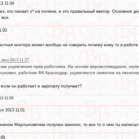
3 11:04
х, кто пинает х* на поляне, и это правильный вектор. Основное д
 все.
1:03
астная контора может вообще не говорить почему кому то в работе 
1 июл 2013 11:57
 как ущемление прав работника. На основе вероисповедания, налич
ынович, работник ФК Краснодар, ущемляется лимитом на легионер
если он работает и зарплату получает?
13 11:05
юл 2013 11:01
нином Мартыновичем получен законно, то все то о чем ты написал с
:00