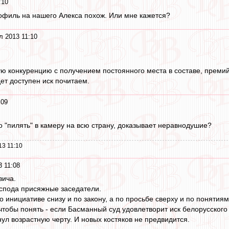
:10
офиль на нашего Алекса похож. Или мне кажется?
л 2013 11:10
ю конкуренцию с получением постоянного места в составе, премий
дет доступен иск почитаем.
:09
о "пилять" в камеру на всю страну, доказывает неравнодушие?
13 11:10
 11:08
вича.
господа присяжные заседатели.
 инициативе снизу и по закону, а по просьбе сверху и по понятиям
чтобы понять - если Басманный суд удовлетворит иск белорусского 
ул возрастную черту. И новых костяков не предвидится.