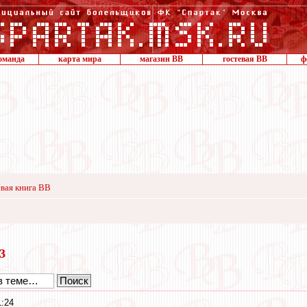
оманда
карта мира
магазин ВВ
гостевая ВВ
ф
вая книга ВВ
13
1:24