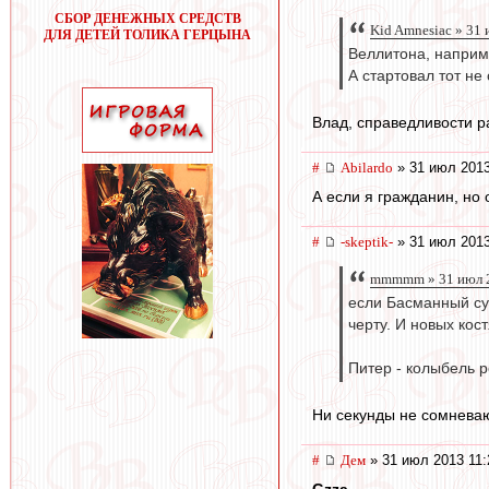
СБОР ДЕНЕЖНЫХ СРЕДСТВ
Kid Amnesiac » 31
ДЛЯ ДЕТЕЙ ТОЛИКА ГЕРЦЫНА
Веллитона, наприме
А стартовал тот не
Влад, справедливости р
#
Abilardo
» 31 июл 2013
А если я гражданин, но 
#
-skeptik-
» 31 июл 2013
mmmmm » 31 июл 2
если Басманный суд
черту. И новых кос
Питер - колыбель р
Ни секунды не сомневаю
#
Дем
» 31 июл 2013 11:
Gzza