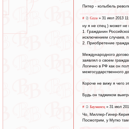
Питер - колыбель револ
#
Gzza
» 31 июл 2013 11
ну я не спец ) может не
1. Гражданин Российско
исключением случаев, 
2. Приобретение гражда
Международного договор
заявлял о своем граждан
Логично в РФ как он пол
межгосударственного до
Короче не вижу я чего э
Будь он таджиком выигра
#
Бауманец
» 31 июл 201
Чо, Миллер-Гинер-Керим
Посмотрим, у Мутко там