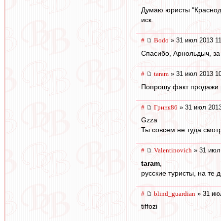
Думаю юристы "Краснода
иск.
#
Bodo
» 31 июл 2013 11
Спасибо, Арнольдыч, за
#
taram
» 31 июл 2013 1
Попрошу факт продажи 
#
Гриня86
» 31 июл 2013
Gzza
Ты совсем не туда смот
#
Valentinovich
» 31 июл
taram
,
русские туристы, на те 
#
blind_guardian
» 31 ию
tiffozi