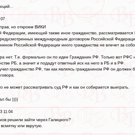
юций...
:07
 прав, но откроем ВИКИ
й Федерации, имеющий также иное гражданство, рассматривается Р
предусмотренных международным договором Российской Федераци
нином Российской Федерации иного гражданства не влечет за соб
а нет. Т.е. формально он по идее Гражданин РФ. Только вот РФС н
стве РБ, а значит и подадут ответный иск на него в РБ и в РФ.
учил гражданство РФ, так как являясь гражданином РФ он должен бы
говора.
то не может рассматривать суд РФ и как он собирается выиграть.
л бы ))))
3 11:04
ов решили зайти через Галицкого?
 всмятку или вкрутую.