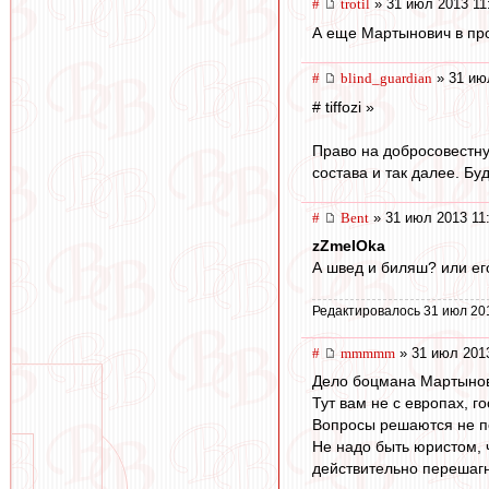
#
trotil
» 31 июл 2013 11
А еще Мартынович в пр
#
blind_guardian
» 31 ию
# tiffozi »
Право на добросовестну
состава и так далее. Бу
#
Bent
» 31 июл 2013 11
zZmeIOka
А швед и биляш? или ег
Редактировалось 31 июл 20
#
mmmmm
» 31 июл 2013
Дело боцмана Мартыно
Тут вам не с европах, 
Вопросы решаются не по
Не надо быть юристом, 
действительно перешагн