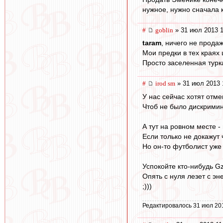
нужное, нужно сначала к
#
goblin
» 31 июл 2013 1
taram
, ничего не продаж
Мои предки в тех краях
Просто заселенная турка
#
irod sm
» 31 июл 2013 
У нас сейчас хотят отме
Чтоб не было дискримин
А тут на ровном месте -
Если только не докажут 
Но он-то футболист уже
Успокойте кто-нибудь Gz
Опять с нуля лезет с эн
;)))
Редактировалось 31 июл 20