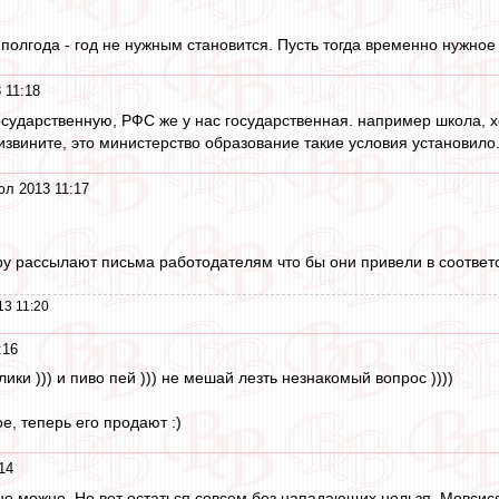
 полгода - год не нужным становится. Пусть тогда временно нужное
 11:18
осударственную, РФС же у нас государственная. например школа, х
 извините, это министерство образование такие условия установило.
юл 2013 11:17
ру рассылают письма работодателям что бы они привели в соответс
13 11:20
:16
телики ))) и пиво пей ))) не мешай лезть незнакомый вопрос ))))
ое, теперь его продают :)
14
о можно. Но вот остаться совсем без нападающих нельзя. Мовсисян