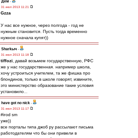
Дем
-
31 июл 2013 11:21
Gzza
У нас все нужное, через полгода - год не
нужным становится. Пусть тогда временно
нужное сначала купят))
Sharkыч
-
31 июл 2013 11:18
tiffozi
, давай возьмем государственную, РФС
же у нас государственная. например школа,
хочу устроиться учителем, та же фишка про
блондинов, только в школе говорят, извините,
это министерство образование такие условия
установило...
have got no nick
-
31 июл 2013 11:17
#irod sm
уже))
все порталы типа джоб ру рассылают письма
работодателям что бы они привели в