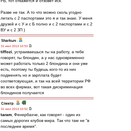
РБ, тот откажется и отзовет иск.
Разве не так. А то что можно сколь угодно
летать с 2 паспортами это я и так знаю. У меня
друзей и с У и с Б полно и с 2 паспортами и с 2
ВУ и с 2 ЗП )
Sharkыч
-
31 июл 2013 10:53
tiffozi
, устраиваешься ты на работу, а тебе
говорят, ты блондин, а у нас одновременно
может работать только 2 блондина и они уже
есть, поэтому ты будешь кого-то из них
подменять но и зарплата будет
соответсвующая, и так на всей территории РФ
во всех фирмах, вот такая дискриминация
блондинов получается
Спектр
-
31 июл 2013 10:52
taram
, Фенербахче, как говорят - один из
самых дорогих клубов мира. Так что там не "в
последнее время".