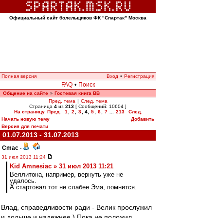
Официальный сайт болельщиков ФК "Спартак" Москва
Полная версия
Вход
•
Регистрация
FAQ
•
Поиск
Общение на сайте
Гостевая книга ВВ
»
Пред. тема
|
След. тема
Страница
4
из
213
[ Сообщений: 10604 ]
На страницу
Пред.
1
,
2
,
3
,
4
,
5
,
6
,
7
...
213
След.
Начать новую тему
Добавить
Версия для печати
01.07.2013 - 31.07.2013
Cmac
-
31 июл 2013 11:24
Kid Amnesiac » 31 июл 2013 11:21
Веллитона, например, вернуть уже не
удалось.
А стартовал тот не слабее Эма, помнится.
Влад, справедливости ради - Велик прослужил
и дольше и надежнее ) Пока не положил