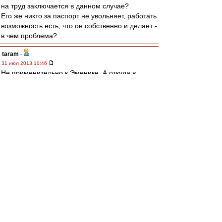
на труд заключается в данном случае?
Его же никто за паспорт не увольняет, работать
возможность есть, что он собственно и делает -
в чем проблема?
taram
-
31 июл 2013 10:46
Не применительно к Эменике. А откуда в
последнее время у турков столько денех на
футбол?
Хотя применительно к нему тоже.
irod sm
-
31 июл 2013 10:45
Gzza
Ты запутался.
Делопроизводство ведется на стороне РФ-
туда и подается паспорт РФ.
И на территории РФ - покуй разноцветные
фантики, что у тебя есть.
Одинаково смотрит как на филателистов и на
нумизматов, так и на собирателей библиотеки
Донцовой, так и на собирателей паспортов