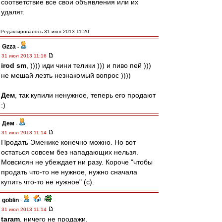
соответствие все свои объявления или их
удалят.
Редактировалось 31 июл 2013 11:20
Gzza
-
31 июл 2013 11:16
irod sm
, )))) иди чини телики ))) и пиво пей )))
не мешай лезть незнакомый вопрос ))))
Дем
, так купили ненужное, теперь его продают
:)
Дем
-
31 июл 2013 11:14
Продать Эменике конечно можно. Но вот
остаться совсем без нападающих нельзя.
Мовсисян не убеждает ни разу. Короче "чтобы
продать что-то не нужное, нужно сначала
купить что-то не нужное" (с).
goblin
-
31 июл 2013 11:14
taram
, ничего не продажи.