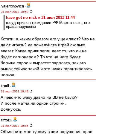
Valentinovich
-
31 июл 2013 10:50
have got no nick » 31 июл 2013 11:44
в суд пришел гражданин РФ Мартынович, его
права нарушены
Кстати, а каким образом его ущемляют? Что не
дают играть? да пожалуйста играй сколько
влезет. Какие привилегии дает то, что он не
будет легионером? То что на него будет
больше спрос и вырастет зарплата, так это
рынок сейчас такой и это никак гарантировать
нельзя.
trotil
-
31 июл 2013 10:49
А чевой-то wasy давно на ВВ не было?
И после матча ни одной строчки.
Волнуюсь.
tiffozi
-
31 июл 2013 10:46
Объясните мне тупому в чем нарушение прав