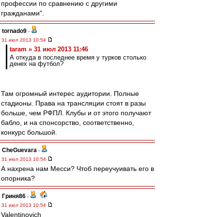
профессии по сравнению с другими
гражданами".
tornado9
-
31 июл 2013 10:54
taram » 31 июл 2013 11:46
А откуда в последнее время у турков столько
денех на футбол?
Там огромный интерес аудитории. Полные
стадионы. Права на трансляции стоят в разы
больше, чем РФПЛ. Клубы и от этого получают
бабло, и на спонсорство, соответственно,
конкурс большой.
CheGuevara
-
31 июл 2013 10:54
А нахрена нам Месси? Чтоб переучуивать его в
опорника?
Гриня86
-
31 июл 2013 10:54
Valentinovich