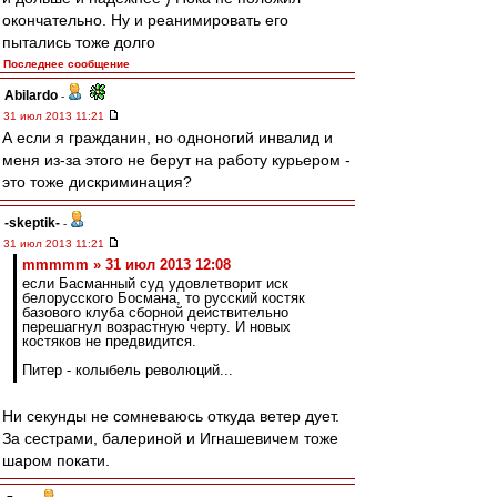
окончательно. Ну и реанимировать его
пытались тоже долго
Последнее сообщение
Abilardo
-
31 июл 2013 11:21
А если я гражданин, но одноногий инвалид и
меня из-за этого не берут на работу курьером -
это тоже дискриминация?
-skeptik-
-
31 июл 2013 11:21
mmmmm » 31 июл 2013 12:08
если Басманный суд удовлетворит иск
белорусского Босмана, то русский костяк
базового клуба сборной действительно
перешагнул возрастную черту. И новых
костяков не предвидится.
Питер - колыбель революций...
Ни секунды не сомневаюсь откуда ветер дует.
За сестрами, балериной и Игнашевичем тоже
шаром покати.