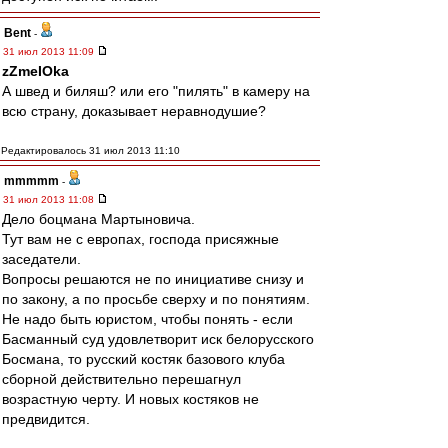
Bent
-
31 июл 2013 11:09
zZmeIOka
А швед и биляш? или его "пилять" в камеру на
всю страну, доказывает неравнодушие?
Редактировалось 31 июл 2013 11:10
mmmmm
-
31 июл 2013 11:08
Дело боцмана Мартыновича.
Тут вам не с европах, господа присяжные
заседатели.
Вопросы решаются не по инициативе снизу и
по закону, а по просьбе сверху и по понятиям.
Не надо быть юристом, чтобы понять - если
Басманный суд удовлетворит иск белорусского
Босмана, то русский костяк базового клуба
сборной действительно перешагнул
возрастную черту. И новых костяков не
предвидится.