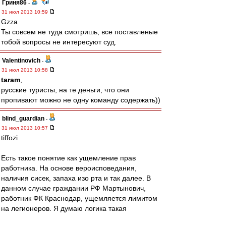
Гриня86
-
31 июл 2013 10:59
Gzza
Ты совсем не туда смотришь, все поставленые
тобой вопросы не интересуют суд.
Valentinovich
-
31 июл 2013 10:58
taram
,
русские туристы, на те деньги, что они
пропивают можно не одну команду содержать))
blind_guardian
-
31 июл 2013 10:57
tiffozi
Есть такое понятие как ущемление прав
работника. На основе вероисповедания,
наличия сисек, запаха изо рта и так далее. В
данном случае граждании РФ Мартынович,
работник ФК Краснодар, ущемляется лимитом
на легионеров. Я думаю логика такая