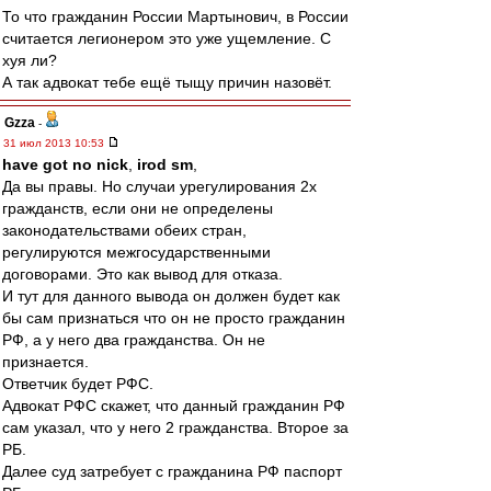
То что гражданин России Мартынович, в России
считается легионером это уже ущемление. С
хуя ли?
А так адвокат тебе ещё тыщу причин назовёт.
Gzza
-
31 июл 2013 10:53
have got no nick
,
irod sm
,
Да вы правы. Но случаи урегулирования 2х
гражданств, если они не определены
законодательствами обеих стран,
регулируются межгосударственными
договорами. Это как вывод для отказа.
И тут для данного вывода он должен будет как
бы сам признаться что он не просто гражданин
РФ, а у него два гражданства. Он не
признается.
Ответчик будет РФС.
Адвокат РФС скажет, что данный гражданин РФ
сам указал, что у него 2 гражданства. Второе за
РБ.
Далее суд затребует с гражданина РФ паспорт