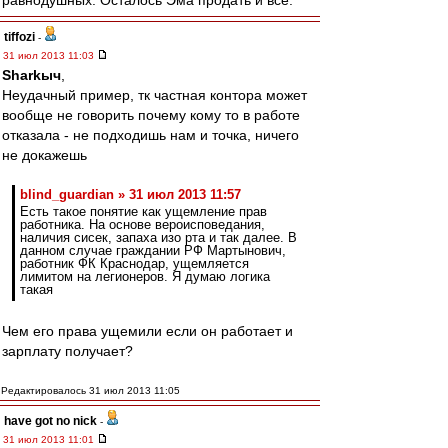
равнодушных. Осталось Эма продать и все.
tiffozi
-
31 июл 2013 11:03
Sharkыч
,
Неудачный пример, тк частная контора может
вообще не говорить почему кому то в работе
отказала - не подходишь нам и точка, ничего
не докажешь
blind_guardian » 31 июл 2013 11:57
Есть такое понятие как ущемление прав
работника. На основе вероисповедания,
наличия сисек, запаха изо рта и так далее. В
данном случае граждании РФ Мартынович,
работник ФК Краснодар, ущемляется
лимитом на легионеров. Я думаю логика
такая
Чем его права ущемили если он работает и
зарплату получает?
Редактировалось 31 июл 2013 11:05
have got no nick
-
31 июл 2013 11:01