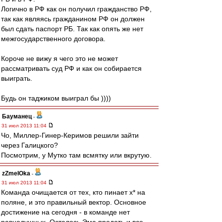
Логично в РФ как он получил гражданство РФ,
так как являясь гражданином РФ он должен
был сдать паспорт РБ. Так как опять же нет
межгосударственного договора.
Короче не вижу я чего это не может
рассматривать суд РФ и как он собирается
выиграть.
Будь он таджиком выиграл бы ))))
Бауманец
-
31 июл 2013 11:04
Чо, Миллер-Гинер-Керимов решили зайти
через Галицкого?
Посмотрим, у Мутко там всмятку или вкрутую.
zZmeIOka
-
31 июл 2013 11:04
Команда очищается от тех, кто пинает х* на
поляне, и это правильный вектор. Основное
достижение на сегодня - в команде нет