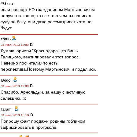
#Gzza
если паспорт РФ гражданином Мартыновичем
получен законно, то все то о чем ты написал
суду по боку, они даже рассматривать это не
будут.
trotil
-
31 июл 2013 11:00
Думаю юристы "Краснодара" ,то бишь
Галицкого, вентилировали этот вопрос.
Наверно посчитали,что есть
перспектива.Поэтому Мартынович и подал иск.
Bodo
-
31 июл 2013 11:00
Спасибо, Арнольдыч, за нашу счастливую
селекцию. :x
taram
-
31 июл 2013 10:59
Попрошу факт продажи родины гоблином
зафиксировать в протоколе.