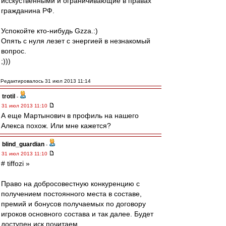
исскуственными и ограничивающие в правах
гражданина РФ.
Успокойте кто-нибудь Gzza.:)
Опять с нуля лезет с энергией в незнакомый
вопрос.
;)))
Редактировалось 31 июл 2013 11:14
trotil
-
31 июл 2013 11:10
А еще Мартынович в профиль на нашего
Алекса похож. Или мне кажется?
blind_guardian
-
31 июл 2013 11:10
# tiffozi »
Право на добросовестную конкуренцию с
получением постоянного места в составе,
премий и бонусов получаемых по договору
игроков основного состава и так далее. Будет
доступен иск почитаем.