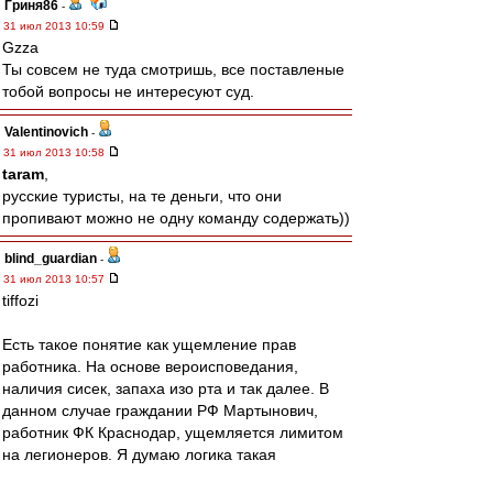
Гриня86
-
31 июл 2013 10:59
Gzza
Ты совсем не туда смотришь, все поставленые
тобой вопросы не интересуют суд.
Valentinovich
-
31 июл 2013 10:58
taram
,
русские туристы, на те деньги, что они
пропивают можно не одну команду содержать))
blind_guardian
-
31 июл 2013 10:57
tiffozi
Есть такое понятие как ущемление прав
работника. На основе вероисповедания,
наличия сисек, запаха изо рта и так далее. В
данном случае граждании РФ Мартынович,
работник ФК Краснодар, ущемляется лимитом
на легионеров. Я думаю логика такая