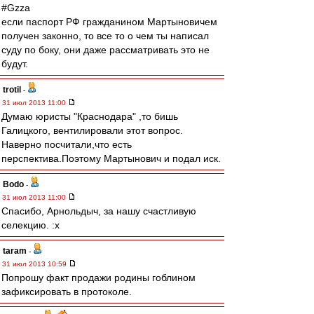
#Gzza
если паспорт РФ гражданином Мартыновичем
получен законно, то все то о чем ты написал
суду по боку, они даже рассматривать это не
будут.
trotil
-
31 июл 2013 11:00
Думаю юристы "Краснодара" ,то бишь
Галицкого, вентилировали этот вопрос.
Наверно посчитали,что есть
перспектива.Поэтому Мартынович и подал иск.
Bodo
-
31 июл 2013 11:00
Спасибо, Арнольдыч, за нашу счастливую
селекцию. :x
taram
-
31 июл 2013 10:59
Попрошу факт продажи родины гоблином
зафиксировать в протоколе.