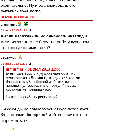
окончательно. Ну и реанимировать его
пытались тоже долго
Последнее сообщение
Abilardo
-
31 июл 2013 11:21
А если я гражданин, но одноногий инвалид и
меня из-за этого не берут на работу курьером -
это тоже дискриминация?
-skeptik-
-
31 июл 2013 11:21
mmmmm » 31 июл 2013 12:08
если Басманный суд удовлетворит иск
белорусского Босмана, то русский костяк
базового клуба сборной действительно
перешагнул возрастную черту. И новых
костяков не предвидится.
Питер - колыбель революций...
Ни секунды не сомневаюсь откуда ветер дует.
За сестрами, балериной и Игнашевичем тоже
шаром покати.