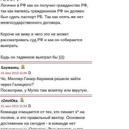
Логично в РФ как он получил гражданство РФ,
так как являясь гражданином РФ он должен
был сдать паспорт РБ. Так как опять же нет
межгосударственного договора.
Короче не вижу я чего это не может
рассматривать суд РФ и как он собирается
выиграть.
Будь он таджиком выиграл бы ))))
Бауманец
-
31 июл 2013 11:04
Чо, Миллер-Гинер-Керимов решили зайти
через Галицкого?
Посмотрим, у Мутко там всмятку или вкрутую.
zZmeIOka
-
31 июл 2013 11:04
Команда очищается от тех, кто пинает х* на
поляне, и это правильный вектор. Основное
достижение на сегодня - в команде нет