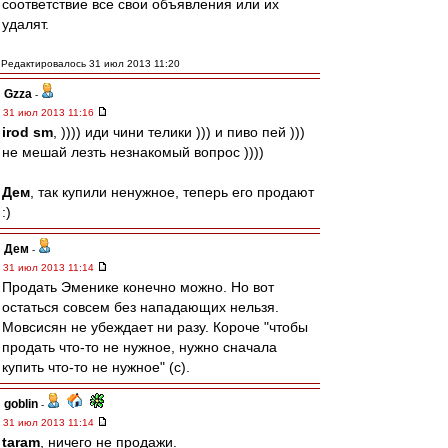
соответствие все свои объявления или их
удалят.
Редактировалось 31 июл 2013 11:20
Gzza
-
31 июл 2013 11:16
irod sm
, )))) иди чини телики ))) и пиво пей )))
не мешай лезть незнакомый вопрос ))))
Дем
, так купили ненужное, теперь его продают
:)
Дем
-
31 июл 2013 11:14
Продать Эменике конечно можно. Но вот
остаться совсем без нападающих нельзя.
Мовсисян не убеждает ни разу. Короче "чтобы
продать что-то не нужное, нужно сначала
купить что-то не нужное" (с).
goblin
-
31 июл 2013 11:14
taram
, ничего не продажи.