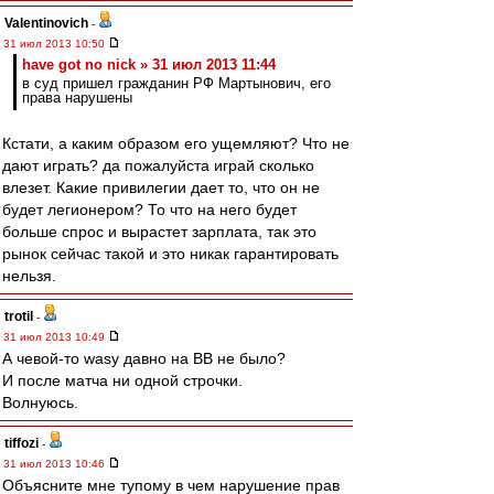
Valentinovich
-
31 июл 2013 10:50
have got no nick » 31 июл 2013 11:44
в суд пришел гражданин РФ Мартынович, его
права нарушены
Кстати, а каким образом его ущемляют? Что не
дают играть? да пожалуйста играй сколько
влезет. Какие привилегии дает то, что он не
будет легионером? То что на него будет
больше спрос и вырастет зарплата, так это
рынок сейчас такой и это никак гарантировать
нельзя.
trotil
-
31 июл 2013 10:49
А чевой-то wasy давно на ВВ не было?
И после матча ни одной строчки.
Волнуюсь.
tiffozi
-
31 июл 2013 10:46
Объясните мне тупому в чем нарушение прав