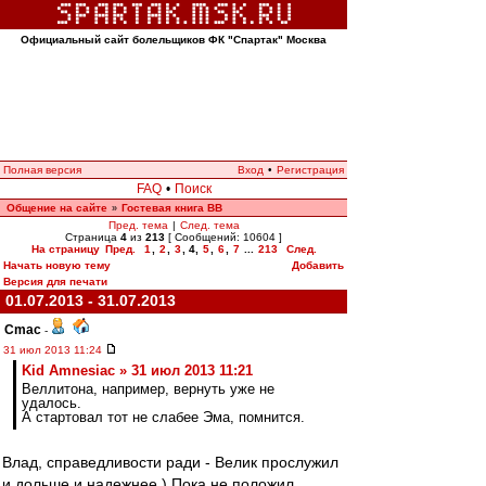
Официальный сайт болельщиков ФК "Спартак" Москва
Полная версия
Вход
•
Регистрация
FAQ
•
Поиск
Общение на сайте
Гостевая книга ВВ
»
Пред. тема
|
След. тема
Страница
4
из
213
[ Сообщений: 10604 ]
На страницу
Пред.
1
,
2
,
3
,
4
,
5
,
6
,
7
...
213
След.
Начать новую тему
Добавить
Версия для печати
01.07.2013 - 31.07.2013
Cmac
-
31 июл 2013 11:24
Kid Amnesiac » 31 июл 2013 11:21
Веллитона, например, вернуть уже не
удалось.
А стартовал тот не слабее Эма, помнится.
Влад, справедливости ради - Велик прослужил
и дольше и надежнее ) Пока не положил