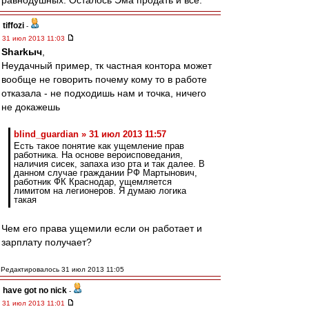
равнодушных. Осталось Эма продать и все.
tiffozi
-
31 июл 2013 11:03
Sharkыч
,
Неудачный пример, тк частная контора может
вообще не говорить почему кому то в работе
отказала - не подходишь нам и точка, ничего
не докажешь
blind_guardian » 31 июл 2013 11:57
Есть такое понятие как ущемление прав
работника. На основе вероисповедания,
наличия сисек, запаха изо рта и так далее. В
данном случае граждании РФ Мартынович,
работник ФК Краснодар, ущемляется
лимитом на легионеров. Я думаю логика
такая
Чем его права ущемили если он работает и
зарплату получает?
Редактировалось 31 июл 2013 11:05
have got no nick
-
31 июл 2013 11:01