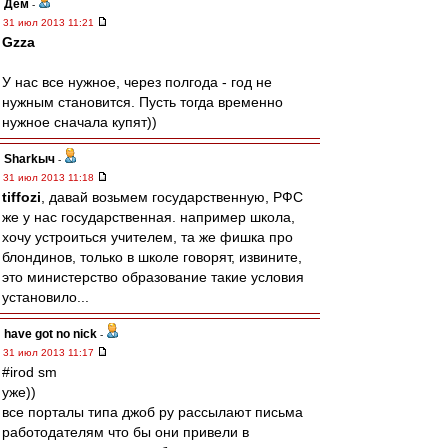
Дем
-
31 июл 2013 11:21
Gzza
У нас все нужное, через полгода - год не
нужным становится. Пусть тогда временно
нужное сначала купят))
Sharkыч
-
31 июл 2013 11:18
tiffozi
, давай возьмем государственную, РФС
же у нас государственная. например школа,
хочу устроиться учителем, та же фишка про
блондинов, только в школе говорят, извините,
это министерство образование такие условия
установило...
have got no nick
-
31 июл 2013 11:17
#irod sm
уже))
все порталы типа джоб ру рассылают письма
работодателям что бы они привели в