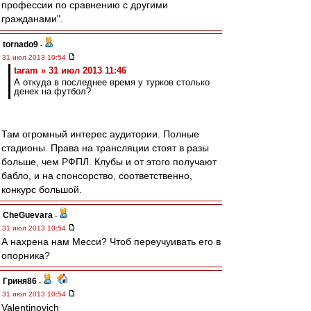
профессии по сравнению с другими
гражданами".
tornado9
-
31 июл 2013 10:54
taram » 31 июл 2013 11:46
А откуда в последнее время у турков столько
денех на футбол?
Там огромный интерес аудитории. Полные
стадионы. Права на трансляции стоят в разы
больше, чем РФПЛ. Клубы и от этого получают
бабло, и на спонсорство, соответственно,
конкурс большой.
CheGuevara
-
31 июл 2013 10:54
А нахрена нам Месси? Чтоб переучуивать его в
опорника?
Гриня86
-
31 июл 2013 10:54
Valentinovich