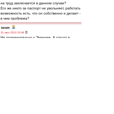
на труд заключается в данном случае?
Его же никто за паспорт не увольняет, работать
возможность есть, что он собственно и делает -
в чем проблема?
taram
-
31 июл 2013 10:46
Не применительно к Эменике. А откуда в
последнее время у турков столько денех на
футбол?
Хотя применительно к нему тоже.
irod sm
-
31 июл 2013 10:45
Gzza
Ты запутался.
Делопроизводство ведется на стороне РФ-
туда и подается паспорт РФ.
И на территории РФ - покуй разноцветные
фантики, что у тебя есть.
Одинаково смотрит как на филателистов и на
нумизматов, так и на собирателей библиотеки
Донцовой, так и на собирателей паспортов