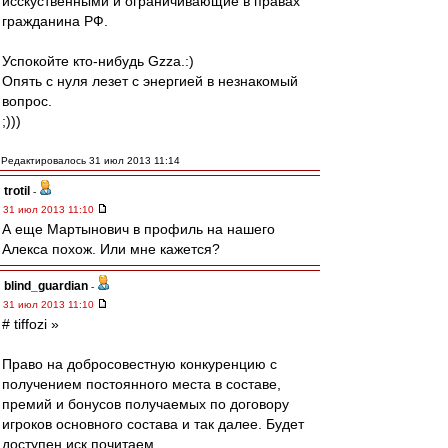
исскуственными и ограничивающие в правах
гражданина РФ.
Успокойте кто-нибудь Gzza.:)
Опять с нуля лезет с энергией в незнакомый
вопрос.
;)))
Редактировалось 31 июл 2013 11:14
trotil
-
31 июл 2013 11:10
А еще Мартынович в профиль на нашего
Алекса похож. Или мне кажется?
blind_guardian
-
31 июл 2013 11:10
# tiffozi »
Право на добросовестную конкуренцию с
получением постоянного места в составе,
премий и бонусов получаемых по договору
игроков основного состава и так далее. Будет
доступен иск почитаем.