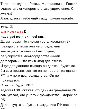
То что гражданин России Мартынович, в России
считается легионером это уже ущемление. С
хуя ли?
А так адвокат тебе ещё тыщу причин назовёт.
Gzza
-
31 июл 2013 10:53
have got no nick
,
irod sm
,
Да вы правы. Но случаи урегулирования 2х
гражданств, если они не определены
законодательствами обеих стран,
регулируются межгосударственными
договорами. Это как вывод для отказа.
И тут для данного вывода он должен будет как
бы сам признаться что он не просто гражданин
РФ, а у него два гражданства. Он не
признается.
Ответчик будет РФС.
Адвокат РФС скажет, что данный гражданин РФ
сам указал, что у него 2 гражданства. Второе за
РБ.
Далее суд затребует с гражданина РФ паспорт