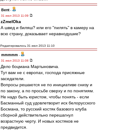
Bent
-
31 июл 2013 11:09
zZmeIOka
А швед и биляш? или его "пилять" в камеру на
всю страну, доказывает неравнодушие?
Редактировалось 31 июл 2013 11:10
mmmmm
-
31 июл 2013 11:08
Дело боцмана Мартыновича.
Тут вам не с европах, господа присяжные
заседатели.
Вопросы решаются не по инициативе снизу и
по закону, а по просьбе сверху и по понятиям.
Не надо быть юристом, чтобы понять - если
Басманный суд удовлетворит иск белорусского
Босмана, то русский костяк базового клуба
сборной действительно перешагнул
возрастную черту. И новых костяков не
предвидится.