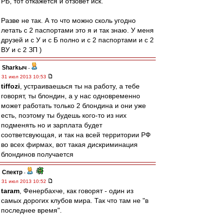
РБ, тот откажется и отзовет иск.
Разве не так. А то что можно сколь угодно
летать с 2 паспортами это я и так знаю. У меня
друзей и с У и с Б полно и с 2 паспортами и с 2
ВУ и с 2 ЗП )
Sharkыч
-
31 июл 2013 10:53
tiffozi
, устраиваешься ты на работу, а тебе
говорят, ты блондин, а у нас одновременно
может работать только 2 блондина и они уже
есть, поэтому ты будешь кого-то из них
подменять но и зарплата будет
соответсвующая, и так на всей территории РФ
во всех фирмах, вот такая дискриминация
блондинов получается
Спектр
-
31 июл 2013 10:52
taram
, Фенербахче, как говорят - один из
самых дорогих клубов мира. Так что там не "в
последнее время".