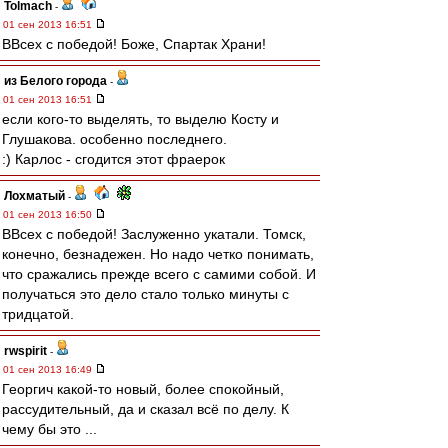
Tolmach
-
01 сен 2013 16:51
ВВсех с победой! Боже, Спартак Храни!
из Белого города
-
01 сен 2013 16:51
если кого-то выделять, то выделю Косту и
Глушакова. особенно последнего.
:) Карлос - сгодится этот фраерок
Лохматый
-
01 сен 2013 16:50
ВВсех с победой! Заслуженно укатали. Томск,
конечно, безнадежен. Но надо четко понимать,
что сражались прежде всего с самими собой. И
получаться это дело стало только минуты с
тридцатой.
rwspirit
-
01 сен 2013 16:49
Георгич какой-то новый, более спокойный,
рассудительный, да и сказал всё по делу. К
чему бы это ...