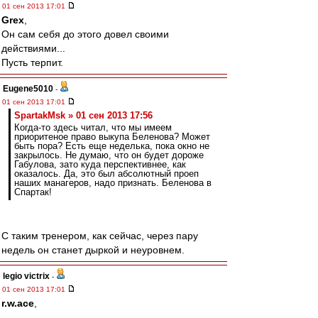
01 сен 2013 17:01
Grex
,
Он сам себя до этого довел своими
действиями...
Пусть терпит.
Eugene5010
-
01 сен 2013 17:01
SpartakMsk » 01 сен 2013 17:56
Когда-то здесь читал, что мы имеем
приоритеное право выкупа Беленова? Может
быть пора? Есть еще неделька, пока окно не
закрылось. Не думаю, что он будет дороже
Габулова, зато куда перспективнее, как
оказалось. Да, это был абсолютный проеп
наших манагеров, надо признать. Беленова в
Спартак!
С таким тренером, как сейчас, через пару
недель он станет дыркой и неуровнем.
legio victrix
-
01 сен 2013 17:01
r.w.ace
,