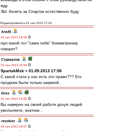
жду.
ЗЫ: болеть за Спартак естественно буду.
Редактировалось 01 сен 2013 17:01
Ansfil
-
01 сен 2013 16:59
про какой гол "сами себе" бомжетренер
говорит?
Стрекалок
-
01 сен 2013 16:59
SpartakMsk » 01.09.2013 17:56
С какой стати у нас есть это право??? Его
продажа была только ширмой...
Grex
-
01 сен 2013 16:58
Вы наверно на своей работе дохуя людей
увольняете, знатоки...
revolver
-
01 сен 2013 16:57