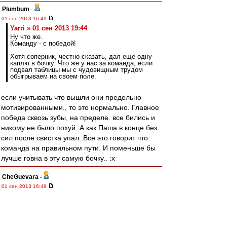
Plumbum
-
01 сен 2013 16:49
Yarri » 01 сен 2013 19:44
Ну что же.
Команду - с победой!
Хотя соперник, честно сказать, дал еще одну
каплю в бочку. Что же у нас за команда, если
подвал таблицы мы с чудовищным трудом
обыгрываем на своем поле.
если учитывать что вышли они предельно
мотивированными., то это нормально. Главное
победа сквозь зубы, на пределе. все бились и
никому не было похуй. А как Паша в конце без
сил после свистка упал..Все это говорит что
команда на правильном пути. И поменьше бы
лучше говна в эту самую бочку.. :x
CheGuevara
-
01 сен 2013 16:49
На удивление адекватное интервью Валеры.
Стресс по ходу игры сказался вероятно...
Arni51
,