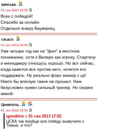
авоська
-
01 сен 2013 16:55
Всех с победой!
Спасибо за онлайн.
Отдельно юзеру Бауманец.
r.w.ace
-
01 сен 2013 16:54
Уже четыре год как не "фил" в местном
понимании, хотя к Валере как игроку, Спартачу
и менеджеру отношусь хорошо. Но вот сейчас,
когда кажется все против него, хочется его
поддержать. Ну реально форс мажор с цз!
Никто бы влегкую такое не прошел. Нам
безусловно нужен сильный тренер. Но скорее
зимой.
Ценитель
-
01 сен 2013 16:54
igoreklim » 01 сен 2013 17:52
ЦСКА так вообще еле победу вымучило с
Томью, и что?