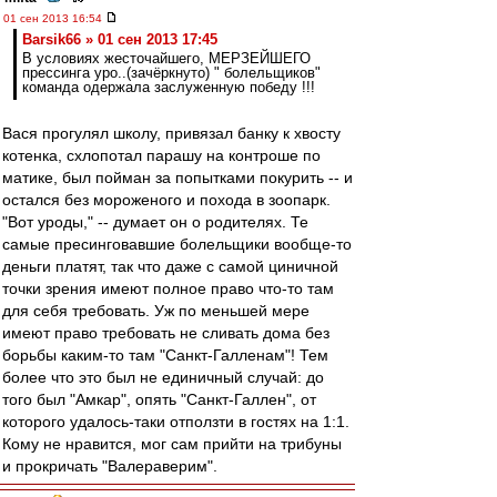
01 сен 2013 16:54
Barsik66 » 01 сен 2013 17:45
В условиях жесточайшего, МЕРЗЕЙШЕГО
прессинга уро..(зачёркнуто) " болельщиков"
команда одержала заслуженную победу !!!
Вася прогулял школу, привязал банку к хвосту
котенка, схлопотал парашу на контроше по
матике, был пойман за попытками покурить -- и
остался без мороженого и похода в зоопарк.
"Вот уроды," -- думает он о родителях. Те
самые пресинговавшие болельщики вообще-то
деньги платят, так что даже с самой циничной
точки зрения имеют полное право что-то там
для себя требовать. Уж по меньшей мере
имеют право требовать не сливать дома без
борьбы каким-то там "Санкт-Галленам"! Тем
более что это был не единичный случай: до
того был "Амкар", опять "Санкт-Галлен", от
которого удалось-таки отползти в гостях на 1:1.
Кому не нравится, мог сам прийти на трибуны
и прокричать "Валераверим".