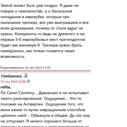
Зимой может быть уже поздно. Я даже не
говорю о чемпионстве, а о банальном
попадании в еврокубки, которые при
нынешнем тренере, все уже выигравшем и все
всем доказавшем, почему-то стали вдруг не
нужны. Конкуренты то ведь не дремлют, и на
первые 5-6 еврокубковых мест претендентов
будет как минимум 8. Тренера нужно брать
немедленно, как только появится такая
возможность.
Редактировалось 01 сен 2013 17:02
CheGuevara
-
01 сен 2013 16:59
mifta
,
По Сенкт-Галлену... Давненько я не испытывал
такого разочарования. Ощущения... Что-то
похожее на Антверпен. Ощущение того, что
меня каким то жутко извращенным способом
цинично наеб... Обманули в общем. До сих пор
не отпускает. Я ничего хорошего больше от
команды в этом сезоне с этим руководством не