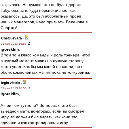
закрылось. Не думаю, что он будет дороже
Габулова, зато куда перспективнее, как
оказалось. Да, это был абсолютный проеп
наших манагеров, надо признать. Беленова в
Спартак!
CheGuevara
-
01 сен 2013 16:55
igoreklim
,
В том то и класс команды и роль тренера, чтоб
в нужный момент мячик на нужную сторону
корта упал. Как бы мы коней не хаяли, но в
обоих компонентах мы им пока не конкуренты.
legio victrix
-
01 сен 2013 16:55
igoreklim
,
А при чем тут кони? Во-первых, это был
выездной матч, во-вторых, если ты смотрел
игру, то должен был видеть, как кони это
сделали и как контролировали игру.