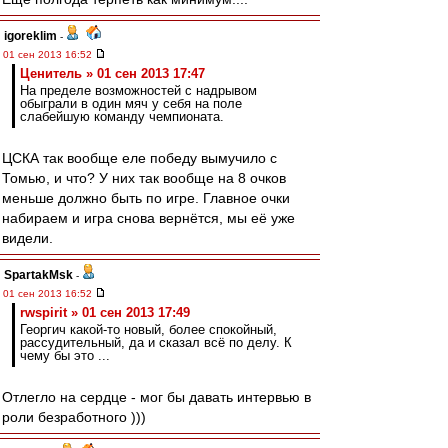
igoreklim
-
01 сен 2013 16:52
Ценитель » 01 сен 2013 17:47
На пределе возможностей с надрывом
обыграли в один мяч у себя на поле
слабейшую команду чемпионата.
ЦСКА так вообще еле победу вымучило с
Томью, и что? У них так вообще на 8 очков
меньше должно быть по игре. Главное очки
набираем и игра снова вернётся, мы её уже
видели.
SpartakMsk
-
01 сен 2013 16:52
rwspirit » 01 сен 2013 17:49
Георгич какой-то новый, более спокойный,
рассудительный, да и сказал всё по делу. К
чему бы это ...
Отлегло на сердце - мог бы давать интервью в
роли безработного )))