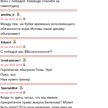
Всех с победой. Команде спасибо за
самоотдачу.
gosling_jr
-
01 сен 2013 16:57
Между тем, на Кубке временно исполняющего
обязанности мэра Москвы наши динаму
обыгрывают
Eduard
-
01 сен 2013 16:57
С победой вас ВВссеххххххххх!!!
Злой реалист
-
01 сен 2013 16:57
Героически обыграли Томь. Ура!
Пьян, зол.
Нам нужен тренер.
SpartakMsk
-
01 сен 2013 16:56
Когда-то здесь читал, что мы имеем
приоритеное право выкупа Беленова? Может
быть пора? Есть еще неделька, пока окно не