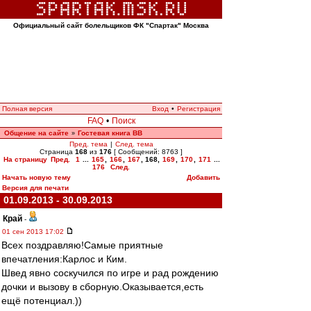
Официальный сайт болельщиков ФК "Спартак" Москва
Полная версия
Вход
•
Регистрация
FAQ
•
Поиск
Общение на сайте
Гостевая книга ВВ
»
Пред. тема
|
След. тема
Страница
168
из
176
[ Сообщений: 8763 ]
На страницу
Пред.
1
...
165
,
166
,
167
,
168
,
169
,
170
,
171
...
176
След.
Начать новую тему
Добавить
Версия для печати
01.09.2013 - 30.09.2013
Край
-
01 сен 2013 17:02
Всех поздравляю!Самые приятные
впечатления:Карлос и Ким.
Швед явно соскучился по игре и рад рождению
дочки и вызову в сборную.Оказывается,есть
ещё потенциал.))