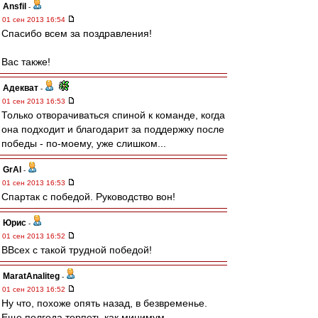
Ansfil
-
01 сен 2013 16:54
Спасибо всем за поздравления!
Вас также!
Адекват
-
01 сен 2013 16:53
Только отворачиваться спиной к команде, когда
она подходит и благодарит за поддержку после
победы - по-моему, уже слишком...
GrAl
-
01 сен 2013 16:53
Спартак с победой. Руководство вон!
Юрис
-
01 сен 2013 16:52
ВВсех с такой трудной победой!
MaratAnaliteg
-
01 сен 2013 16:52
Ну что, похоже опять назад, в безвременье.
Еще полгода терпеть как минимум....