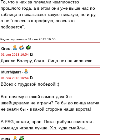
То, что у них за плечами чемпионство
прошлого года, а в этом они уже выше нас по
таблице и показывают какую-никакую, но игру,
а не "навесь в штрафную, авось кто
поборется".
Редактировалось 01 сен 2013 16:55
Grex
-
01 сен 2013 16:54
Довели Валеру, блять. Лица нет на человеке.
MurrMjaurr
-
01 сен 2013 16:54
ВВсех с трудовой победой!:)
Вот почему с такой самоотдачей с
швейцарцами не играли? Те бы до конца матча
не знали бы - в какой стороне наши ворота!
А PSG, кстати, прав. Пока трибуны свистели -
команда играла лучше. Х.з. куда смайлы...
mifta
-