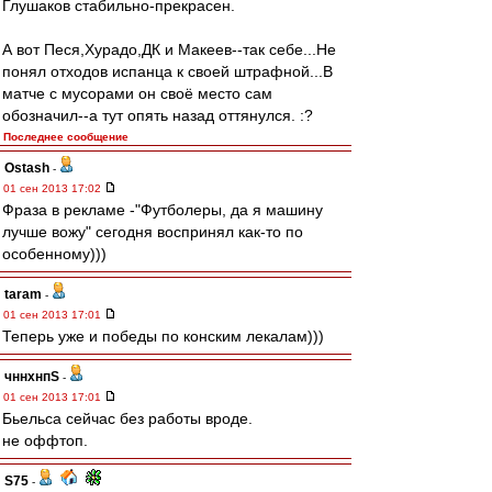
Глушаков стабильно-прекрасен.
А вот Песя,Хурадо,ДК и Макеев--так себе...Не
понял отходов испанца к своей штрафной...В
матче с мусорами он своё место сам
обозначил--а тут опять назад оттянулся. :?
Последнее сообщение
Ostash
-
01 сен 2013 17:02
Фраза в рекламе -"Футболеры, да я машину
лучше вожу" сегодня воспринял как-то по
особенному)))
taram
-
01 сен 2013 17:01
Теперь уже и победы по конским лекалам)))
чннхнпS
-
01 сен 2013 17:01
Бьельса сейчас без работы вроде.
не оффтоп.
S75
-