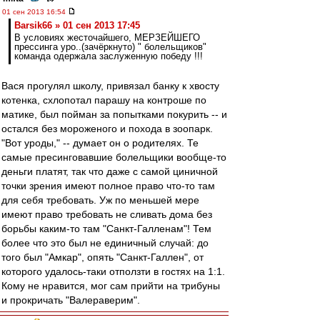
01 сен 2013 16:54
Barsik66 » 01 сен 2013 17:45
В условиях жесточайшего, МЕРЗЕЙШЕГО
прессинга уро..(зачёркнуто) " болельщиков"
команда одержала заслуженную победу !!!
Вася прогулял школу, привязал банку к хвосту
котенка, схлопотал парашу на контроше по
матике, был пойман за попытками покурить -- и
остался без мороженого и похода в зоопарк.
"Вот уроды," -- думает он о родителях. Те
самые пресинговавшие болельщики вообще-то
деньги платят, так что даже с самой циничной
точки зрения имеют полное право что-то там
для себя требовать. Уж по меньшей мере
имеют право требовать не сливать дома без
борьбы каким-то там "Санкт-Галленам"! Тем
более что это был не единичный случай: до
того был "Амкар", опять "Санкт-Галлен", от
которого удалось-таки отползти в гостях на 1:1.
Кому не нравится, мог сам прийти на трибуны
и прокричать "Валераверим".