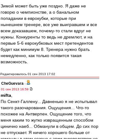
Зимой может быть уже поздно. Я даже не
говорю о чемпионстве, а о банальном
попадании в еврокубки, которые при
нынешнем тренере, все уже выигравшем и все
всем доказавшем, почему-то стали вдруг не
нужны. Конкуренты то ведь не дремлют, и на
первые 5-6 еврокубковых мест претендентов
будет как минимум 8. Тренера нужно брать
немедленно, как только появится такая
возможность.
Редактировалось 01 сен 2013 17:02
CheGuevara
-
01 сен 2013 16:59
mifta
,
По Сенкт-Галлену... Давненько я не испытывал
такого разочарования. Ощущения... Что-то
похожее на Антверпен. Ощущение того, что
меня каким то жутко извращенным способом
цинично наеб... Обманули в общем. До сих пор
не отпускает. Я ничего хорошего больше от
команды в этом сезоне с этим руководством не