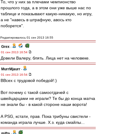
То, что у них за плечами чемпионство
прошлого года, а в этом они уже выше нас по
таблице и показывают какую-никакую, но игру,
а не "навесь в штрафную, авось кто
поборется".
Редактировалось 01 сен 2013 16:55
Grex
-
01 сен 2013 16:54
Довели Валеру, блять. Лица нет на человеке.
MurrMjaurr
-
01 сен 2013 16:54
ВВсех с трудовой победой!:)
Вот почему с такой самоотдачей с
швейцарцами не играли? Те бы до конца матча
не знали бы - в какой стороне наши ворота!
А PSG, кстати, прав. Пока трибуны свистели -
команда играла лучше. Х.з. куда смайлы...
mifta
-