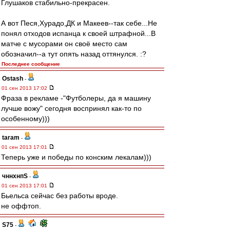
Глушаков стабильно-прекрасен.
А вот Песя,Хурадо,ДК и Макеев--так себе...Не
понял отходов испанца к своей штрафной...В
матче с мусорами он своё место сам
обозначил--а тут опять назад оттянулся. :?
Последнее сообщение
Ostash
-
01 сен 2013 17:02
Фраза в рекламе -"Футболеры, да я машину
лучше вожу" сегодня воспринял как-то по
особенному)))
taram
-
01 сен 2013 17:01
Теперь уже и победы по конским лекалам)))
чннхнпS
-
01 сен 2013 17:01
Бьельса сейчас без работы вроде.
не оффтоп.
S75
-