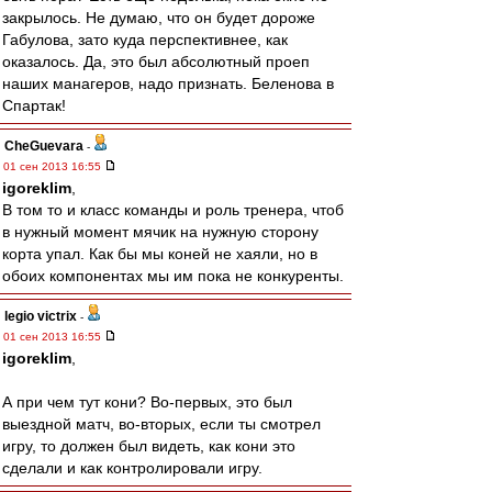
закрылось. Не думаю, что он будет дороже
Габулова, зато куда перспективнее, как
оказалось. Да, это был абсолютный проеп
наших манагеров, надо признать. Беленова в
Спартак!
CheGuevara
-
01 сен 2013 16:55
igoreklim
,
В том то и класс команды и роль тренера, чтоб
в нужный момент мячик на нужную сторону
корта упал. Как бы мы коней не хаяли, но в
обоих компонентах мы им пока не конкуренты.
legio victrix
-
01 сен 2013 16:55
igoreklim
,
А при чем тут кони? Во-первых, это был
выездной матч, во-вторых, если ты смотрел
игру, то должен был видеть, как кони это
сделали и как контролировали игру.