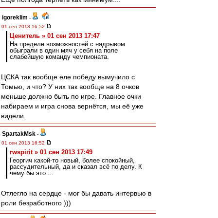
igoreklim
-
01 сен 2013 16:52
Ценитель » 01 сен 2013 17:47
На пределе возможностей с надрывом
обыграли в один мяч у себя на поле
слабейшую команду чемпионата.
ЦСКА так вообще еле победу вымучило с
Томью, и что? У них так вообще на 8 очков
меньше должно быть по игре. Главное очки
набираем и игра снова вернётся, мы её уже
видели.
SpartakMsk
-
01 сен 2013 16:52
rwspirit » 01 сен 2013 17:49
Георгич какой-то новый, более спокойный,
рассудительный, да и сказал всё по делу. К
чему бы это ...
Отлегло на сердце - мог бы давать интервью в
роли безработного )))