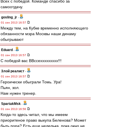
Всех с победой. Команде спасибо за
самоотдачу.
gosling_jr
-
01 сен 2013 16:57
Между тем, на Кубке временно исполняющего
обязанности мэра Москвы наши динаму
обыгрывают
Eduard
-
01 сен 2013 16:57
С победой вас ВВссеххххххххх!!!
Злой реалист
-
01 сен 2013 16:57
Героически обыграли Томь. Ура!
Пьян, зол.
Нам нужен тренер.
SpartakMsk
-
01 сен 2013 16:56
Когда-то здесь читал, что мы имеем
приоритеное право выкупа Беленова? Может
быть пора? Есть еще неделька, пока окно не