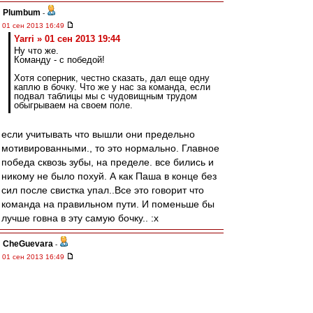
Plumbum
-
01 сен 2013 16:49
Yarri » 01 сен 2013 19:44
Ну что же.
Команду - с победой!
Хотя соперник, честно сказать, дал еще одну
каплю в бочку. Что же у нас за команда, если
подвал таблицы мы с чудовищным трудом
обыгрываем на своем поле.
если учитывать что вышли они предельно
мотивированными., то это нормально. Главное
победа сквозь зубы, на пределе. все бились и
никому не было похуй. А как Паша в конце без
сил после свистка упал..Все это говорит что
команда на правильном пути. И поменьше бы
лучше говна в эту самую бочку.. :x
CheGuevara
-
01 сен 2013 16:49
На удивление адекватное интервью Валеры.
Стресс по ходу игры сказался вероятно...
Arni51
,