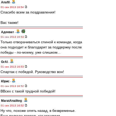
Ansfil
-
01 сен 2013 16:54
Спасибо всем за поздравления!
Вас также!
Адекват
-
01 сен 2013 16:53
Только отворачиваться спиной к команде, когда
она подходит и благодарит за поддержку после
победы - по-моему, уже слишком...
GrAl
-
01 сен 2013 16:53
Спартак с победой. Руководство вон!
Юрис
-
01 сен 2013 16:52
ВВсех с такой трудной победой!
MaratAnaliteg
-
01 сен 2013 16:52
Ну что, похоже опять назад, в безвременье.
Еще полгода терпеть как минимум....