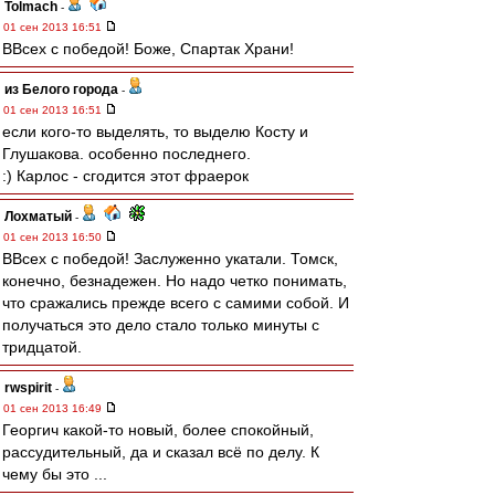
Tolmach
-
01 сен 2013 16:51
ВВсех с победой! Боже, Спартак Храни!
из Белого города
-
01 сен 2013 16:51
если кого-то выделять, то выделю Косту и
Глушакова. особенно последнего.
:) Карлос - сгодится этот фраерок
Лохматый
-
01 сен 2013 16:50
ВВсех с победой! Заслуженно укатали. Томск,
конечно, безнадежен. Но надо четко понимать,
что сражались прежде всего с самими собой. И
получаться это дело стало только минуты с
тридцатой.
rwspirit
-
01 сен 2013 16:49
Георгич какой-то новый, более спокойный,
рассудительный, да и сказал всё по делу. К
чему бы это ...