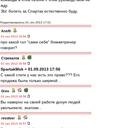
жду.
ЗЫ: болеть за Спартак естественно буду.
Редактировалось 01 сен 2013 17:01
Ansfil
-
01 сен 2013 16:59
про какой гол "сами себе" бомжетренер
говорит?
Стрекалок
-
01 сен 2013 16:59
SpartakMsk » 01.09.2013 17:56
С какой стати у нас есть это право??? Его
продажа была только ширмой...
Grex
-
01 сен 2013 16:58
Вы наверно на своей работе дохуя людей
увольняете, знатоки...
revolver
-
01 сен 2013 16:57