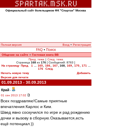
Официальный сайт болельщиков ФК "Спартак" Москва
Полная версия
Вход
•
Регистрация
FAQ
•
Поиск
Общение на сайте
Гостевая книга ВВ
»
Пред. тема
|
След. тема
Страница
168
из
176
[ Сообщений: 8763 ]
На страницу
Пред.
1
...
165
,
166
,
167
,
168
,
169
,
170
,
171
...
176
След.
Начать новую тему
Добавить
Версия для печати
01.09.2013 - 30.09.2013
Край
-
01 сен 2013 17:02
Всех поздравляю!Самые приятные
впечатления:Карлос и Ким.
Швед явно соскучился по игре и рад рождению
дочки и вызову в сборную.Оказывается,есть
ещё потенциал.))