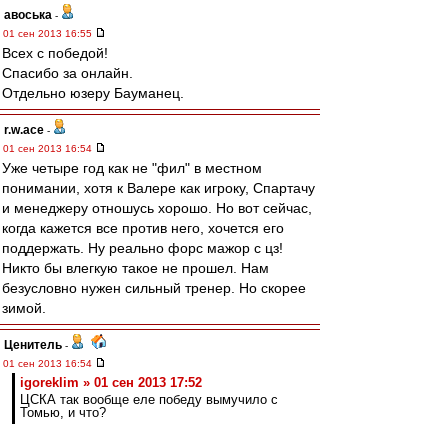
авоська
-
01 сен 2013 16:55
Всех с победой!
Спасибо за онлайн.
Отдельно юзеру Бауманец.
r.w.ace
-
01 сен 2013 16:54
Уже четыре год как не "фил" в местном
понимании, хотя к Валере как игроку, Спартачу
и менеджеру отношусь хорошо. Но вот сейчас,
когда кажется все против него, хочется его
поддержать. Ну реально форс мажор с цз!
Никто бы влегкую такое не прошел. Нам
безусловно нужен сильный тренер. Но скорее
зимой.
Ценитель
-
01 сен 2013 16:54
igoreklim » 01 сен 2013 17:52
ЦСКА так вообще еле победу вымучило с
Томью, и что?