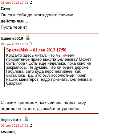
01 сен 2013 17:01
Grex
,
Он сам себя до этого довел своими
действиями...
Пусть терпит.
Eugene5010
-
01 сен 2013 17:01
SpartakMsk » 01 сен 2013 17:56
Когда-то здесь читал, что мы имеем
приоритеное право выкупа Беленова? Может
быть пора? Есть еще неделька, пока окно не
закрылось. Не думаю, что он будет дороже
Габулова, зато куда перспективнее, как
оказалось. Да, это был абсолютный проеп
наших манагеров, надо признать. Беленова в
Спартак!
С таким тренером, как сейчас, через пару
недель он станет дыркой и неуровнем.
legio victrix
-
01 сен 2013 17:01
r.w.ace
,