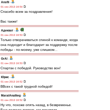
Ansfil
-
01 сен 2013 16:54
Спасибо всем за поздравления!
Вас также!
Адекват
-
01 сен 2013 16:53
Только отворачиваться спиной к команде, когда
она подходит и благодарит за поддержку после
победы - по-моему, уже слишком...
GrAl
-
01 сен 2013 16:53
Спартак с победой. Руководство вон!
Юрис
-
01 сен 2013 16:52
ВВсех с такой трудной победой!
MaratAnaliteg
-
01 сен 2013 16:52
Ну что, похоже опять назад, в безвременье.
Еще полгода терпеть как минимум....