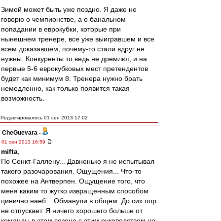
Зимой может быть уже поздно. Я даже не
говорю о чемпионстве, а о банальном
попадании в еврокубки, которые при
нынешнем тренере, все уже выигравшем и все
всем доказавшем, почему-то стали вдруг не
нужны. Конкуренты то ведь не дремлют, и на
первые 5-6 еврокубковых мест претендентов
будет как минимум 8. Тренера нужно брать
немедленно, как только появится такая
возможность.
Редактировалось 01 сен 2013 17:02
CheGuevara
-
01 сен 2013 16:59
mifta
,
По Сенкт-Галлену... Давненько я не испытывал
такого разочарования. Ощущения... Что-то
похожее на Антверпен. Ощущение того, что
меня каким то жутко извращенным способом
цинично наеб... Обманули в общем. До сих пор
не отпускает. Я ничего хорошего больше от
команды в этом сезоне с этим руководством не