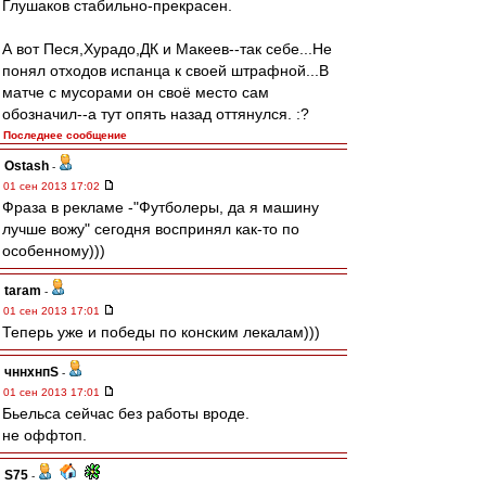
Глушаков стабильно-прекрасен.
А вот Песя,Хурадо,ДК и Макеев--так себе...Не
понял отходов испанца к своей штрафной...В
матче с мусорами он своё место сам
обозначил--а тут опять назад оттянулся. :?
Последнее сообщение
Ostash
-
01 сен 2013 17:02
Фраза в рекламе -"Футболеры, да я машину
лучше вожу" сегодня воспринял как-то по
особенному)))
taram
-
01 сен 2013 17:01
Теперь уже и победы по конским лекалам)))
чннхнпS
-
01 сен 2013 17:01
Бьельса сейчас без работы вроде.
не оффтоп.
S75
-