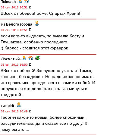
Tolmach
-
01 сен 2013 16:51
ВВсех с победой! Боже, Спартак Храни!
из Белого города
-
01 сен 2013 16:51
если кого-то выделять, то выделю Косту и
Глушакова. особенно последнего.
:) Карлос - сгодится этот фраерок
Лохматый
-
01 сен 2013 16:50
ВВсех с победой! Заслуженно укатали. Томск,
конечно, безнадежен. Но надо четко понимать,
что сражались прежде всего с самими собой. И
получаться это дело стало только минуты с
тридцатой.
rwspirit
-
01 сен 2013 16:49
Георгич какой-то новый, более спокойный,
рассудительный, да и сказал всё по делу. К
чему бы это ...