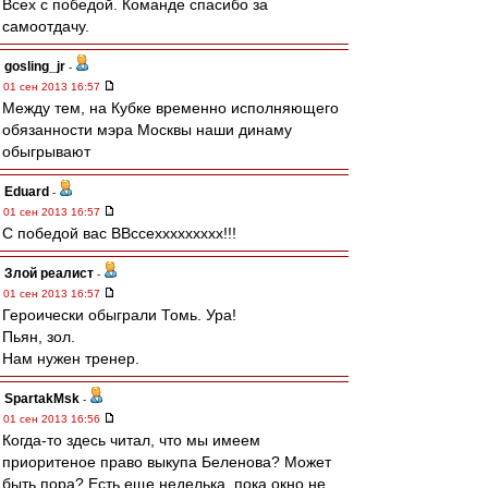
Всех с победой. Команде спасибо за
самоотдачу.
gosling_jr
-
01 сен 2013 16:57
Между тем, на Кубке временно исполняющего
обязанности мэра Москвы наши динаму
обыгрывают
Eduard
-
01 сен 2013 16:57
С победой вас ВВссеххххххххх!!!
Злой реалист
-
01 сен 2013 16:57
Героически обыграли Томь. Ура!
Пьян, зол.
Нам нужен тренер.
SpartakMsk
-
01 сен 2013 16:56
Когда-то здесь читал, что мы имеем
приоритеное право выкупа Беленова? Может
быть пора? Есть еще неделька, пока окно не