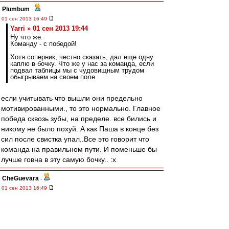
Plumbum
-
01 сен 2013 16:49
Yarri » 01 сен 2013 19:44
Ну что же.
Команду - с победой!
Хотя соперник, честно сказать, дал еще одну
каплю в бочку. Что же у нас за команда, если
подвал таблицы мы с чудовищным трудом
обыгрываем на своем поле.
если учитывать что вышли они предельно
мотивированными., то это нормально. Главное
победа сквозь зубы, на пределе. все бились и
никому не было похуй. А как Паша в конце без
сил после свистка упал..Все это говорит что
команда на правильном пути. И поменьше бы
лучше говна в эту самую бочку.. :x
CheGuevara
-
01 сен 2013 16:49
На удивление адекватное интервью Валеры.
Стресс по ходу игры сказался вероятно...
Arni51
,