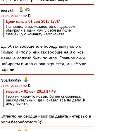
igoreklim
-
01 сен 2013 16:52
Ценитель » 01 сен 2013 17:47
На пределе возможностей с надрывом
обыграли в один мяч у себя на поле
слабейшую команду чемпионата.
ЦСКА так вообще еле победу вымучило с
Томью, и что? У них так вообще на 8 очков
меньше должно быть по игре. Главное очки
набираем и игра снова вернётся, мы её уже
видели.
SpartakMsk
-
01 сен 2013 16:52
rwspirit » 01 сен 2013 17:49
Георгич какой-то новый, более спокойный,
рассудительный, да и сказал всё по делу. К
чему бы это ...
Отлегло на сердце - мог бы давать интервью в
роли безработного )))