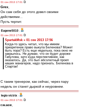
01 сен 2013 17:01
Grex
,
Он сам себя до этого довел своими
действиями...
Пусть терпит.
Eugene5010
-
01 сен 2013 17:01
SpartakMsk » 01 сен 2013 17:56
Когда-то здесь читал, что мы имеем
приоритеное право выкупа Беленова? Может
быть пора? Есть еще неделька, пока окно не
закрылось. Не думаю, что он будет дороже
Габулова, зато куда перспективнее, как
оказалось. Да, это был абсолютный проеп
наших манагеров, надо признать. Беленова в
Спартак!
С таким тренером, как сейчас, через пару
недель он станет дыркой и неуровнем.
legio victrix
-
01 сен 2013 17:01
r.w.ace
,