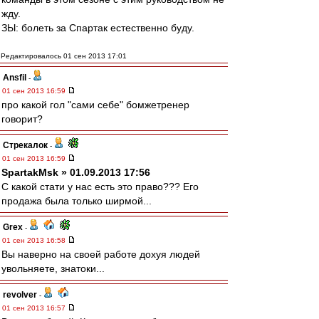
жду.
ЗЫ: болеть за Спартак естественно буду.
Редактировалось 01 сен 2013 17:01
Ansfil
-
01 сен 2013 16:59
про какой гол "сами себе" бомжетренер
говорит?
Стрекалок
-
01 сен 2013 16:59
SpartakMsk » 01.09.2013 17:56
С какой стати у нас есть это право??? Его
продажа была только ширмой...
Grex
-
01 сен 2013 16:58
Вы наверно на своей работе дохуя людей
увольняете, знатоки...
revolver
-
01 сен 2013 16:57