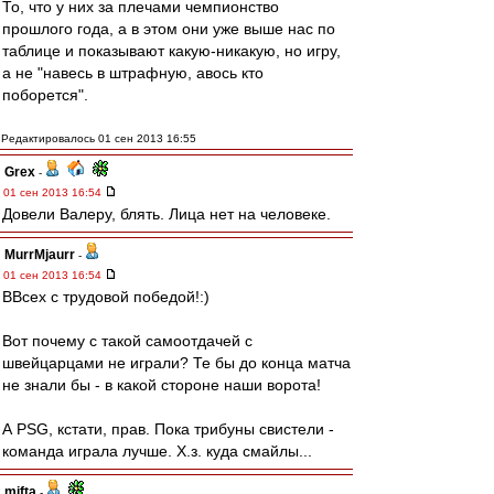
То, что у них за плечами чемпионство
прошлого года, а в этом они уже выше нас по
таблице и показывают какую-никакую, но игру,
а не "навесь в штрафную, авось кто
поборется".
Редактировалось 01 сен 2013 16:55
Grex
-
01 сен 2013 16:54
Довели Валеру, блять. Лица нет на человеке.
MurrMjaurr
-
01 сен 2013 16:54
ВВсех с трудовой победой!:)
Вот почему с такой самоотдачей с
швейцарцами не играли? Те бы до конца матча
не знали бы - в какой стороне наши ворота!
А PSG, кстати, прав. Пока трибуны свистели -
команда играла лучше. Х.з. куда смайлы...
mifta
-