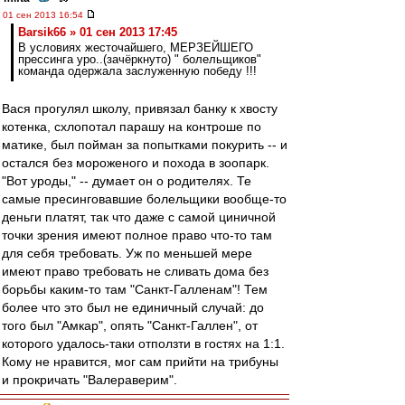
01 сен 2013 16:54
Barsik66 » 01 сен 2013 17:45
В условиях жесточайшего, МЕРЗЕЙШЕГО
прессинга уро..(зачёркнуто) " болельщиков"
команда одержала заслуженную победу !!!
Вася прогулял школу, привязал банку к хвосту
котенка, схлопотал парашу на контроше по
матике, был пойман за попытками покурить -- и
остался без мороженого и похода в зоопарк.
"Вот уроды," -- думает он о родителях. Те
самые пресинговавшие болельщики вообще-то
деньги платят, так что даже с самой циничной
точки зрения имеют полное право что-то там
для себя требовать. Уж по меньшей мере
имеют право требовать не сливать дома без
борьбы каким-то там "Санкт-Галленам"! Тем
более что это был не единичный случай: до
того был "Амкар", опять "Санкт-Галлен", от
которого удалось-таки отползти в гостях на 1:1.
Кому не нравится, мог сам прийти на трибуны
и прокричать "Валераверим".