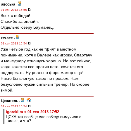
авоська
-
01 сен 2013 16:55
Всех с победой!
Спасибо за онлайн.
Отдельно юзеру Бауманец.
r.w.ace
-
01 сен 2013 16:54
Уже четыре год как не "фил" в местном
понимании, хотя к Валере как игроку, Спартачу
и менеджеру отношусь хорошо. Но вот сейчас,
когда кажется все против него, хочется его
поддержать. Ну реально форс мажор с цз!
Никто бы влегкую такое не прошел. Нам
безусловно нужен сильный тренер. Но скорее
зимой.
Ценитель
-
01 сен 2013 16:54
igoreklim » 01 сен 2013 17:52
ЦСКА так вообще еле победу вымучило с
Томью, и что?