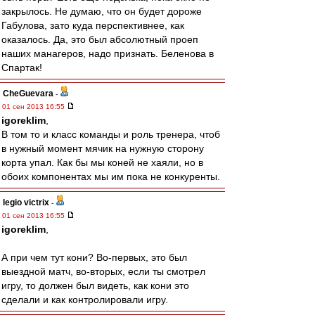
закрылось. Не думаю, что он будет дороже
Габулова, зато куда перспективнее, как
оказалось. Да, это был абсолютный проеп
наших манагеров, надо признать. Беленова в
Спартак!
CheGuevara
-
01 сен 2013 16:55
igoreklim
,
В том то и класс команды и роль тренера, чтоб
в нужный момент мячик на нужную сторону
корта упал. Как бы мы коней не хаяли, но в
обоих компонентах мы им пока не конкуренты.
legio victrix
-
01 сен 2013 16:55
igoreklim
,
А при чем тут кони? Во-первых, это был
выездной матч, во-вторых, если ты смотрел
игру, то должен был видеть, как кони это
сделали и как контролировали игру.