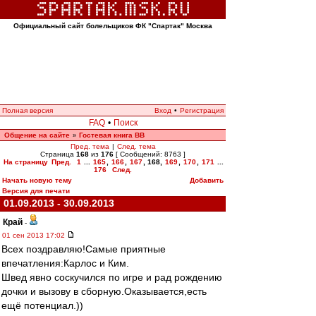
Официальный сайт болельщиков ФК "Спартак" Москва
Полная версия
Вход
•
Регистрация
FAQ
•
Поиск
Общение на сайте
Гостевая книга ВВ
»
Пред. тема
|
След. тема
Страница
168
из
176
[ Сообщений: 8763 ]
На страницу
Пред.
1
...
165
,
166
,
167
,
168
,
169
,
170
,
171
...
176
След.
Начать новую тему
Добавить
Версия для печати
01.09.2013 - 30.09.2013
Край
-
01 сен 2013 17:02
Всех поздравляю!Самые приятные
впечатления:Карлос и Ким.
Швед явно соскучился по игре и рад рождению
дочки и вызову в сборную.Оказывается,есть
ещё потенциал.))