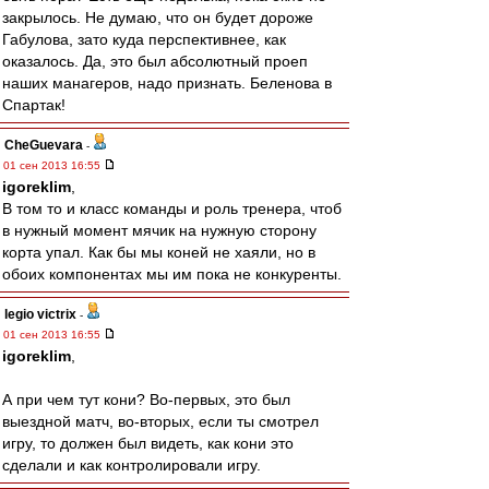
закрылось. Не думаю, что он будет дороже
Габулова, зато куда перспективнее, как
оказалось. Да, это был абсолютный проеп
наших манагеров, надо признать. Беленова в
Спартак!
CheGuevara
-
01 сен 2013 16:55
igoreklim
,
В том то и класс команды и роль тренера, чтоб
в нужный момент мячик на нужную сторону
корта упал. Как бы мы коней не хаяли, но в
обоих компонентах мы им пока не конкуренты.
legio victrix
-
01 сен 2013 16:55
igoreklim
,
А при чем тут кони? Во-первых, это был
выездной матч, во-вторых, если ты смотрел
игру, то должен был видеть, как кони это
сделали и как контролировали игру.