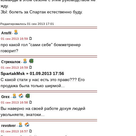
жду.
ЗЫ: болеть за Спартак естественно буду.
Редактировалось 01 сен 2013 17:01
Ansfil
-
01 сен 2013 16:59
про какой гол "сами себе" бомжетренер
говорит?
Стрекалок
-
01 сен 2013 16:59
SpartakMsk » 01.09.2013 17:56
С какой стати у нас есть это право??? Его
продажа была только ширмой...
Grex
-
01 сен 2013 16:58
Вы наверно на своей работе дохуя людей
увольняете, знатоки...
revolver
-
01 сен 2013 16:57