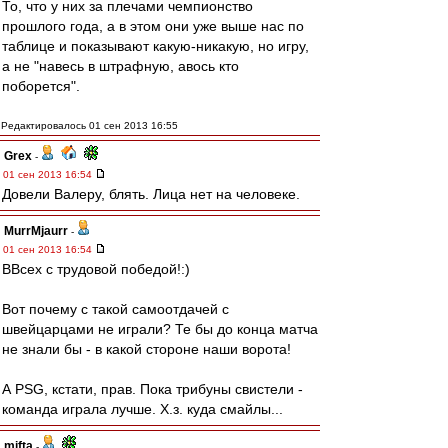
То, что у них за плечами чемпионство
прошлого года, а в этом они уже выше нас по
таблице и показывают какую-никакую, но игру,
а не "навесь в штрафную, авось кто
поборется".
Редактировалось 01 сен 2013 16:55
Grex
-
01 сен 2013 16:54
Довели Валеру, блять. Лица нет на человеке.
MurrMjaurr
-
01 сен 2013 16:54
ВВсех с трудовой победой!:)
Вот почему с такой самоотдачей с
швейцарцами не играли? Те бы до конца матча
не знали бы - в какой стороне наши ворота!
А PSG, кстати, прав. Пока трибуны свистели -
команда играла лучше. Х.з. куда смайлы...
mifta
-