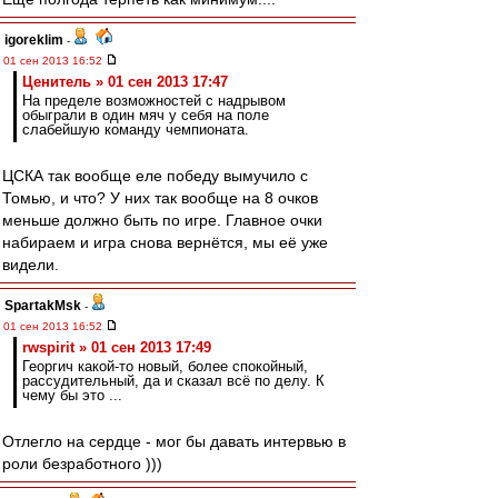
igoreklim
-
01 сен 2013 16:52
Ценитель » 01 сен 2013 17:47
На пределе возможностей с надрывом
обыграли в один мяч у себя на поле
слабейшую команду чемпионата.
ЦСКА так вообще еле победу вымучило с
Томью, и что? У них так вообще на 8 очков
меньше должно быть по игре. Главное очки
набираем и игра снова вернётся, мы её уже
видели.
SpartakMsk
-
01 сен 2013 16:52
rwspirit » 01 сен 2013 17:49
Георгич какой-то новый, более спокойный,
рассудительный, да и сказал всё по делу. К
чему бы это ...
Отлегло на сердце - мог бы давать интервью в
роли безработного )))