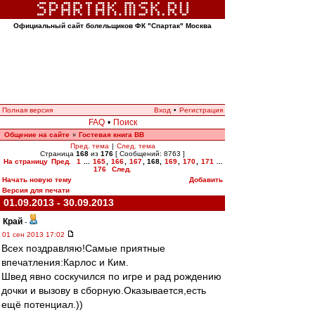
Официальный сайт болельщиков ФК "Спартак" Москва
Полная версия
Вход
•
Регистрация
FAQ
•
Поиск
Общение на сайте
Гостевая книга ВВ
»
Пред. тема
|
След. тема
Страница
168
из
176
[ Сообщений: 8763 ]
На страницу
Пред.
1
...
165
,
166
,
167
,
168
,
169
,
170
,
171
...
176
След.
Начать новую тему
Добавить
Версия для печати
01.09.2013 - 30.09.2013
Край
-
01 сен 2013 17:02
Всех поздравляю!Самые приятные
впечатления:Карлос и Ким.
Швед явно соскучился по игре и рад рождению
дочки и вызову в сборную.Оказывается,есть
ещё потенциал.))