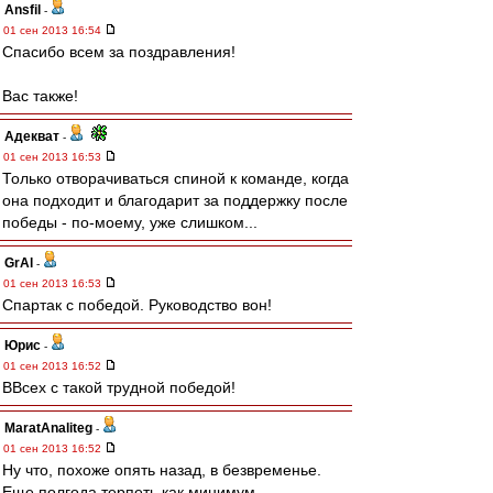
Ansfil
-
01 сен 2013 16:54
Спасибо всем за поздравления!
Вас также!
Адекват
-
01 сен 2013 16:53
Только отворачиваться спиной к команде, когда
она подходит и благодарит за поддержку после
победы - по-моему, уже слишком...
GrAl
-
01 сен 2013 16:53
Спартак с победой. Руководство вон!
Юрис
-
01 сен 2013 16:52
ВВсех с такой трудной победой!
MaratAnaliteg
-
01 сен 2013 16:52
Ну что, похоже опять назад, в безвременье.
Еще полгода терпеть как минимум....