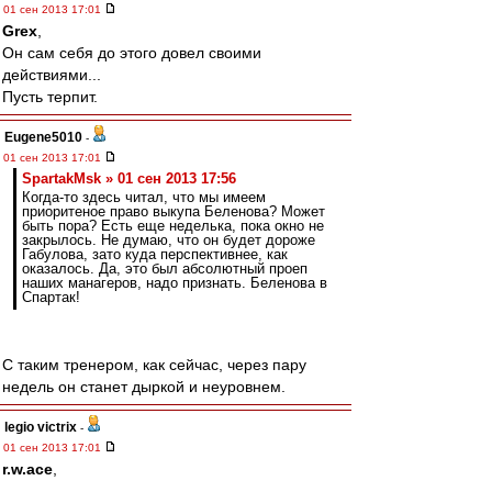
01 сен 2013 17:01
Grex
,
Он сам себя до этого довел своими
действиями...
Пусть терпит.
Eugene5010
-
01 сен 2013 17:01
SpartakMsk » 01 сен 2013 17:56
Когда-то здесь читал, что мы имеем
приоритеное право выкупа Беленова? Может
быть пора? Есть еще неделька, пока окно не
закрылось. Не думаю, что он будет дороже
Габулова, зато куда перспективнее, как
оказалось. Да, это был абсолютный проеп
наших манагеров, надо признать. Беленова в
Спартак!
С таким тренером, как сейчас, через пару
недель он станет дыркой и неуровнем.
legio victrix
-
01 сен 2013 17:01
r.w.ace
,