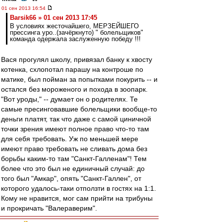
01 сен 2013 16:54
Barsik66 » 01 сен 2013 17:45
В условиях жесточайшего, МЕРЗЕЙШЕГО
прессинга уро..(зачёркнуто) " болельщиков"
команда одержала заслуженную победу !!!
Вася прогулял школу, привязал банку к хвосту
котенка, схлопотал парашу на контроше по
матике, был пойман за попытками покурить -- и
остался без мороженого и похода в зоопарк.
"Вот уроды," -- думает он о родителях. Те
самые пресинговавшие болельщики вообще-то
деньги платят, так что даже с самой циничной
точки зрения имеют полное право что-то там
для себя требовать. Уж по меньшей мере
имеют право требовать не сливать дома без
борьбы каким-то там "Санкт-Галленам"! Тем
более что это был не единичный случай: до
того был "Амкар", опять "Санкт-Галлен", от
которого удалось-таки отползти в гостях на 1:1.
Кому не нравится, мог сам прийти на трибуны
и прокричать "Валераверим".