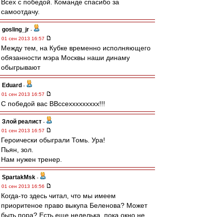
Всех с победой. Команде спасибо за
самоотдачу.
gosling_jr
-
01 сен 2013 16:57
Между тем, на Кубке временно исполняющего
обязанности мэра Москвы наши динаму
обыгрывают
Eduard
-
01 сен 2013 16:57
С победой вас ВВссеххххххххх!!!
Злой реалист
-
01 сен 2013 16:57
Героически обыграли Томь. Ура!
Пьян, зол.
Нам нужен тренер.
SpartakMsk
-
01 сен 2013 16:56
Когда-то здесь читал, что мы имеем
приоритеное право выкупа Беленова? Может
быть пора? Есть еще неделька, пока окно не