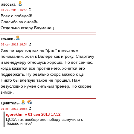
авоська
-
01 сен 2013 16:55
Всех с победой!
Спасибо за онлайн.
Отдельно юзеру Бауманец.
r.w.ace
-
01 сен 2013 16:54
Уже четыре год как не "фил" в местном
понимании, хотя к Валере как игроку, Спартачу
и менеджеру отношусь хорошо. Но вот сейчас,
когда кажется все против него, хочется его
поддержать. Ну реально форс мажор с цз!
Никто бы влегкую такое не прошел. Нам
безусловно нужен сильный тренер. Но скорее
зимой.
Ценитель
-
01 сен 2013 16:54
igoreklim » 01 сен 2013 17:52
ЦСКА так вообще еле победу вымучило с
Томью, и что?