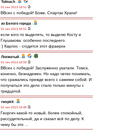
Tolmach
-
01 сен 2013 16:51
ВВсех с победой! Боже, Спартак Храни!
из Белого города
-
01 сен 2013 16:51
если кого-то выделять, то выделю Косту и
Глушакова. особенно последнего.
:) Карлос - сгодится этот фраерок
Лохматый
-
01 сен 2013 16:50
ВВсех с победой! Заслуженно укатали. Томск,
конечно, безнадежен. Но надо четко понимать,
что сражались прежде всего с самими собой. И
получаться это дело стало только минуты с
тридцатой.
rwspirit
-
01 сен 2013 16:49
Георгич какой-то новый, более спокойный,
рассудительный, да и сказал всё по делу. К
чему бы это ...