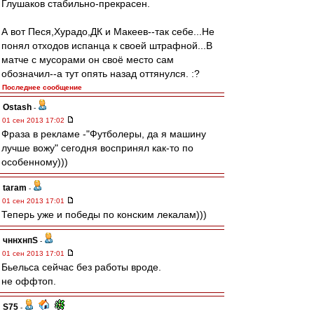
Глушаков стабильно-прекрасен.
А вот Песя,Хурадо,ДК и Макеев--так себе...Не
понял отходов испанца к своей штрафной...В
матче с мусорами он своё место сам
обозначил--а тут опять назад оттянулся. :?
Последнее сообщение
Ostash
-
01 сен 2013 17:02
Фраза в рекламе -"Футболеры, да я машину
лучше вожу" сегодня воспринял как-то по
особенному)))
taram
-
01 сен 2013 17:01
Теперь уже и победы по конским лекалам)))
чннхнпS
-
01 сен 2013 17:01
Бьельса сейчас без работы вроде.
не оффтоп.
S75
-