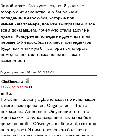
Зимой может быть уже поздно. Я даже не
говорю о чемпионстве, а о банальном
попадании в еврокубки, которые при
нынешнем тренере, все уже выигравшем и все
всем доказавшем, почему-то стали вдруг не
нужны. Конкуренты то ведь не дремлют, и на
первые 5-6 еврокубковых мест претендентов
будет как минимум 8. Тренера нужно брать
немедленно, как только появится такая
возможность.
Редактировалось 01 сен 2013 17:02
CheGuevara
-
01 сен 2013 16:59
mifta
,
По Сенкт-Галлену... Давненько я не испытывал
такого разочарования. Ощущения... Что-то
похожее на Антверпен. Ощущение того, что
меня каким то жутко извращенным способом
цинично наеб... Обманули в общем. До сих пор
не отпускает. Я ничего хорошего больше от
команды в этом сезоне с этим руководством не