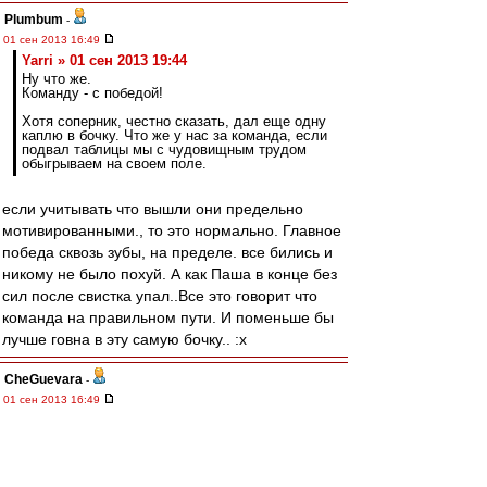
Plumbum
-
01 сен 2013 16:49
Yarri » 01 сен 2013 19:44
Ну что же.
Команду - с победой!
Хотя соперник, честно сказать, дал еще одну
каплю в бочку. Что же у нас за команда, если
подвал таблицы мы с чудовищным трудом
обыгрываем на своем поле.
если учитывать что вышли они предельно
мотивированными., то это нормально. Главное
победа сквозь зубы, на пределе. все бились и
никому не было похуй. А как Паша в конце без
сил после свистка упал..Все это говорит что
команда на правильном пути. И поменьше бы
лучше говна в эту самую бочку.. :x
CheGuevara
-
01 сен 2013 16:49
На удивление адекватное интервью Валеры.
Стресс по ходу игры сказался вероятно...
Arni51
,