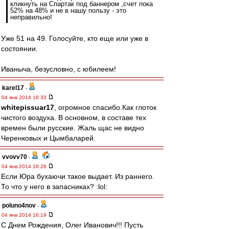
кликнуть на Спартак под баннером ,счет пока
52% на 48% и не в нашу пользу - это
неправильно!
Уже 51 на 49. Голосуйте, кто еще или уже в
состоянии.
Иваныча, безусловно, с юбилеем!
karel17
-
04 янв 2014 16:33
whitepissuar17
, огромное спасибо.Как глоток
чистого воздуха. В основном, в составе тех
времен были русские. Жаль щас не видно
Черенковых и Цымбаларей.
vvovv70
-
04 янв 2014 16:26
Если Юра бухаючи такое выдает. Из раннего.
То что у него в запасниках? :lol:
poluno4nov
-
04 янв 2014 16:19
С Днем Рождения, Олег Иванович!!! Пусть