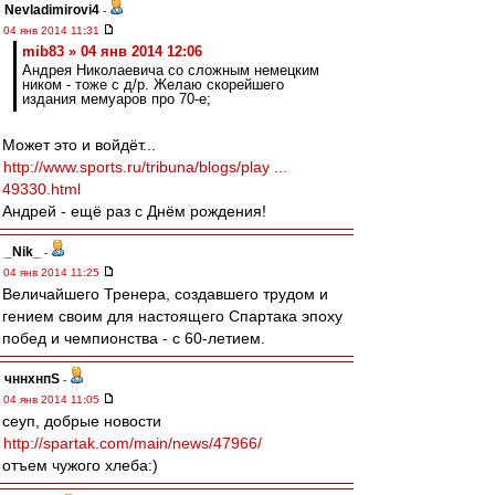
Nevladimirovi4
-
04 янв 2014 11:31
mib83 » 04 янв 2014 12:06
Андрея Николаевича со сложным немецким
ником - тоже с д/р. Желаю скорейшего
издания мемуаров про 70-е;
Может это и войдёт...
http://www.sports.ru/tribuna/blogs/play ...
49330.html
Андрей - ещё раз с Днём рождения!
_Nik_
-
04 янв 2014 11:25
Величайшего Тренера, создавшего трудом и
гением своим для настоящего Спартака эпоху
побед и чемпионства - с 60-летием.
чннхнпS
-
04 янв 2014 11:05
сеуп, добрые новости
http://spartak.com/main/news/47966/
отъем чужого хлеба:)