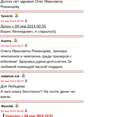
Долгих лет здравия Олег Ивановичу
Романцеву.
Severin
-
04 янв 2014 09:50
Духон » 04 янв 2014 00:35
Борис Леонидович, я старался))
Kuzma
-
04 янв 2014 09:27
Олега Ивановича Романцева, тренера
чемпионов и чемпиона среди тренеров с
юбилеем! Здоровья,удачи,долголетия.За
любимой командой весной подарок.
новичок хзк
-
04 янв 2014 09:20
Для Лебедева
А чего книга бесплатно? На почте денег не
взяли.
Жентяй
-
04 янв 2014 08:26
Vysochin » 04 янв 2014 10:51