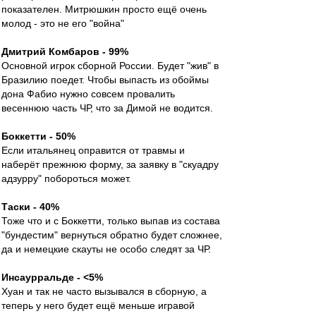
показателен. Митрюшкин просто ещё очень
молод - это не его "война"
Дмитрий Комбаров - 99%
Основной игрок сборной России. Будет "жив" в
Бразилию поедет. Чтобы выпасть из обоймы
дона Фабио нужно совсем провалить
весеннюю часть ЧР, что за Димой не водится.
Боккетти - 50%
Если итальянец оправится от травмы и
наберёт прежнюю форму, за заявку в "скуадру
адзурру" побороться может.
Таски - 40%
Тоже что и с Боккетти, только выпав из состава
"бундестим" вернуться обратно будет сложнее,
да и немецкие скауты не особо следят за ЧР.
Инсаурральде - <5%
Хуан и так не часто вызывался в сборную, а
теперь у него будет ещё меньше игравой