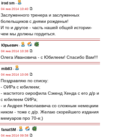
irod sm
-
04 янв 2014 10:40
Заслуженного тренера и заслуженных
болельщиков с днями рожденья!
И то и другое - часть нашей общей истории-
чем мы должны гордиться.
Юрьевич
-
04 янв 2014 10:38
Олега Ивановича - с Юбилеем! Спасибо Вам!!!
mib83
-
04 янв 2014 10:06
Поздравляю по списку:
- ОИРа с юбилеем;
- маститого оирофила Сэкенд Хенда с его д/р и
с юбилеем ОИРа;
- и Андрея Николаевича со сложным немецким
ником - тоже с д/р. Желаю скорейшего издания
мемуаров про 70-е;)
fanatSM
-
04 янв 2014 09:58