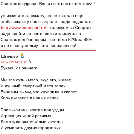
Спартак поздравит Вас и всех нас в этом году!!!
уж извините за ссылку, но не хватало еще
чтобы ишаки у нас выиграли - надо поднажать
http://www.eurosport.ru/
- голосуем за Спартак -
надо пройти по ленте вниз и кликнуть на
Спартак под баннером ,счет пока 52% на 48%
и не в нашу пользу - это неправильно!
Штиллер
-
04 янв 2014 16:10
Бухаю. Из раннего:
Мы все суть - мясо, вкус его, и цвет,
И душный, смертный мяса запах...
Виновны ль мы, что хрупок ваш скелет,
Коль оказался в наших лапах.
Привыкли мы, хватая под уздцы
Играющих коней ретивых,
Ломать коням тяжёлые крестцы
И усмирять других строптивых...