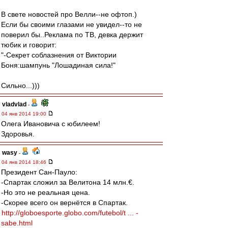
В свете новостей про Велли--не офтоп.)
Если бы своими глазами не увидел--то не
поверил бы..Реклама по ТВ, девка держит
тюбик и говорит:
"-Секрет соблазнения от Виктории
Боня:шампунь "Лошадиная сила!"
Сильно...)))
vladvlad
-
04 янв 2014 19:00
Олега Ивановича с юбилеем!
Здоровья.
wasy
-
04 янв 2014 18:46
Президент Сан-Пауло:
-Спартак сложил за Велитона 14 млн.€.
-Но это не реальная цена.
-Скорее всего он вернётся в Спартак.
http://globoesporte.globo.com/futebol/t ... -
sabe.html