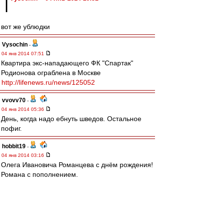
вот же ублюдки
Vysochin
-
04 янв 2014 07:51
Квартира экс-нападающего ФК "Спартак"
Родионова ограблена в Москве
http://lifenews.ru/news/125052
vvovv70
-
04 янв 2014 05:36
День, когда надо ебнуть шведов. Остальное
пофиг.
hobbit19
-
04 янв 2014 03:16
Олега Ивановича Романцева с днём рождения!
Романа с пополнением.
Ждем обоих назад ))
Olsson
-