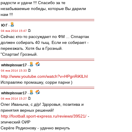
радости и удачи !!! Спасибо за те
незабываемые победы, которые Вы дарили
нам !!!
Ю Г
-
04 янв 2014 15:47
Сейчас кто-то рассуждает по ФМ ... Сппартак
должен собирать 40 тыщ. Если не собирает -
переезжать. Хотя бы в Грозный.
"Спартак! Грозный.
whitepissuar17
-
04 янв 2014 15:33
http://www.youtube.com/watch?v=HPgnRiKlLhI
Исправляю промашку, сорри парни )
whitepissuar17
-
04 янв 2014 15:27
Олег Иваныча, с д/р! Здоровья, позитива и
принятия верных решений!
http://football.sport-express.ru/reviews/39521/
-
эпический ОИР
Серёге Родионову - удачно вернуть