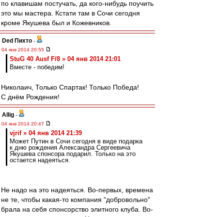
по клавишам постучать, да кого-нибудь поучить
это мы мастера. Кстати там в Сочи сегодня
кроме Якушева был и Кожевников.
Ded Пихто
-
04 янв 2014 20:55
StuG 40 Ausf F/8 » 04 янв 2014 21:01
Вместе - победим!
Николаич, Только Спартак! Только Победа!
С днём Рождения!
Allig
-
04 янв 2014 20:47
vjrif » 04 янв 2014 21:39
Может Путин в Сочи сегодня в виде подарка
к дню рождения Александра Сергеевича
Якушева спонсора подарил. Только на это
остается надеяться.
Не надо на это надеяться. Во-первых, времена
не те, чтобы какая-то компания "добровольно"
брала на себя спонсорство элитного клуба. Во-