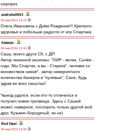
сюрприз.
andruha0603
-
04 янв 2014 14:15
Олега Ивановича с Днём Рождения!!! Крепкого
здоровья и побольше радости от игр Спартака.
Авверс
-
04 янв 2014 13:10
Сашу, моего друга СХ, с ДР!
Автор чеканной аксиомы: "ОИР - велик, Сычёв -
гндн, Мы Спартак, а вы - Старков", человек со
множеством ников* , автор невероятного
количества банеров в "нулевые", Саня, будь
здрав во всех смыслах!
*выезд удался, если кто-то отличился и
получил новое прозвище. Здесь с Сашей
может, наверное, поспорить только другой мой
друг, Кузьмич Бородатый, хе-хе)
Red Opel
-
04 янв 2014 13:06