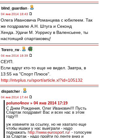
blind_guardian
-
04 янв 2014 18:43
Олега Ивановича Романцева с юбилеем. Так
же поздравлю А.Н. Штуга и Секонд
Хенда..Удачи М. Уоррису в Валенсьене, ты
настоящий спартаковец!
Torero_rw
-
04 янв 2014 18:39
СЕУП.
Если вдруг кто-то еще не видел. Завтра, в
13:55 на "Спорт Плюсе".
http://ntvplus.ru/sport/article.xl?id=105132
dispatcher
-
04 янв 2014 17:44
poluno4nov » 04 янв 2014 17:19
С Днем Рождения, Олег Иванович!!! Пусть
Спартак поздравит Вас и всех нас в этом
году!!!
уж извините за ссылку, но не хватало еще
чтобы ишаки у нас выиграли - надо
поднажать
http://www.eurosport.ru/
- голосуем
за Спартак - надо пройти по ленте вниз и