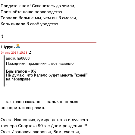
Придите к нам! Склонитесь до земли,
Признайте наше первородство.
Терпели больше мы, чем вы б смогли,
Коль видели б своё уродство.
:)
Шуруп
-
04 янв 2014 15:58
andruha0603
Праздники, праздники... вот навеяло
Брызгалов - 0%
Не думаю, что Капело будет менять "коней"
на переправе.
.
... как точно сказано ... жаль что нельзя
поспорить и возразить.
Олега Ивановича,кумира детства и лучшего
тренера Спартака 90-х с Днем рождения !!!
Олег Иванович, здоровья, Вам, счастья,