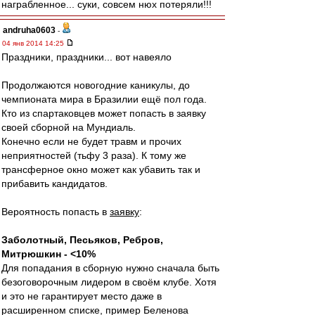
награбленное... суки, совсем нюх потеряли!!!
andruha0603
-
04 янв 2014 14:25
Праздники, праздники... вот навеяло
Продолжаются новогодние каникулы, до
чемпионата мира в Бразилии ещё пол года.
Кто из спартаковцев может попасть в заявку
своей сборной на Мундиаль.
Конечно если не будет травм и прочих
неприятностей (тьфу 3 раза). К тому же
трансферное окно может как убавить так и
прибавить кандидатов.
Вероятность попасть в
заявку
:
Заболотный, Песьяков, Ребров,
Митрюшкин - <10%
Для попадания в сборную нужно сначала быть
безоговорочным лидером в своём клубе. Хотя
и это не гарантирует место даже в
расширенном списке, пример Беленова