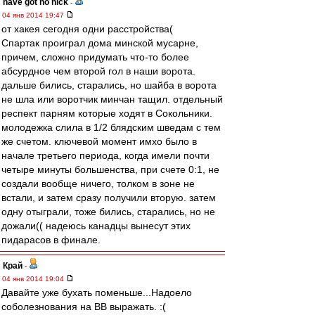
have got no nick
-
04 янв 2014 19:47
от хакея сегодня одни расстройства(
Спартак проиграл дома минской мусарне,
причем, сложно придумать что-то более
абсурдное чем второй гол в наши ворота.
дальше бились, старались, но шайба в ворота
не шла или воротчик минчан тащил. отдельный
респект парням которые ходят в Сокольники.
молодежка слила в 1/2 блядским шведам с тем
же счетом. ключевой момент имхо было в
начале третьего периода, когда имели почти
четыре минуты большенства, при счете 0:1, не
создали вообще ничего, толком в зоне не
встали, и затем сразу получили вторую. затем
одну отыграли, тоже бились, старались, но не
дожали(( надеюсь канадцы вынесут этих
пидарасов в финале.
Край
-
04 янв 2014 19:04
Давайте уже бухать поменьше...Надоело
соболезнования на ВВ выражать. :(