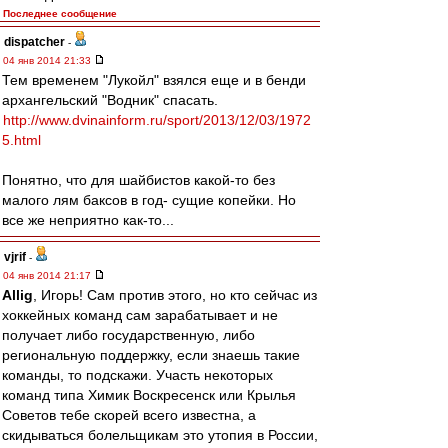
Последнее сообщение
dispatcher
-
04 янв 2014 21:33
Тем временем "Лукойл" взялся еще и в бенди
архангельский "Водник" спасать.
http://www.dvinainform.ru/sport/2013/12/03/1972
5.html
Понятно, что для шайбистов какой-то без
малого лям баксов в год- сущие копейки. Но
все же неприятно как-то...
vjrif
-
04 янв 2014 21:17
Allig
, Игорь! Сам против этого, но кто сейчас из
хоккейных команд сам зарабатывает и не
получает либо государственную, либо
региональную поддержку, если знаешь такие
команды, то подскажи. Участь некоторых
команд типа Химик Воскресенск или Крылья
Советов тебе скорей всего известна, а
скидываться болельщикам это утопия в России,