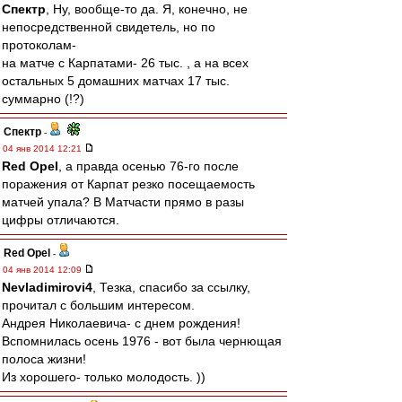
Спектр
, Ну, вообще-то да. Я, конечно, не
непосредственной свидетель, но по
протоколам-
на матче с Карпатами- 26 тыс. , а на всех
остальных 5 домашних матчах 17 тыс.
суммарно (!?)
Спектр
-
04 янв 2014 12:21
Red Opel
, а правда осенью 76-го после
поражения от Карпат резко посещаемость
матчей упала? В Матчасти прямо в разы
цифры отличаются.
Red Opel
-
04 янв 2014 12:09
Nevladimirovi4
, Тезка, спасибо за ссылку,
прочитал с большим интересом.
Андрея Николаевича- с днем рождения!
Вспомнилась осень 1976 - вот была чернющая
полоса жизни!
Из хорошего- только молодость. ))