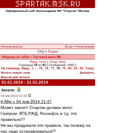
Официальный сайт болельщиков ФК "Спартак" Москва
Полная версия
Вход
•
Регистрация
FAQ
•
Поиск
Общение на сайте
Гостевая книга ВВ
»
Пред. тема
|
След. тема
Страница
78
из
82
[ Сообщений: 4082 ]
На страницу
Пред.
1
...
75
,
76
,
77
,
78
,
79
,
80
,
81
,
82
След.
Начать новую тему
Добавить
Версия для печати
01.01.2014 - 31.01.2014
Severin
-
04 янв 2014 22:32
# Allig » 04 янв 2014 21:47
Может хватит! Спартак должен жить!
Газпром, ВТБ,РЖД, Роснефть и т.д. это
правильно!?
Не мы придумали эти правила, так почему на
нас надо останавливаться!?