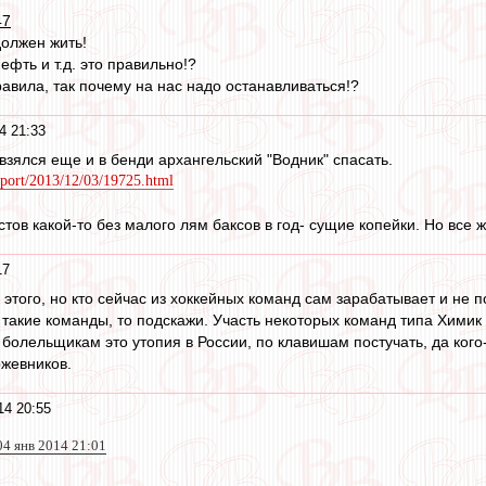
47
должен жить!
фть и т.д. это правильно!?
авила, так почему на нас надо останавливаться!?
4 21:33
взялся еще и в бенди архангельский "Водник" спасать.
sport/2013/12/03/19725.html
тов какой-то без малого лям баксов в год- сущие копейки. Но все же
17
в этого, но кто сейчас из хоккейных команд сам зарабатывает и не
 такие команды, то подскажи. Участь некоторых команд типа Химик
 болельщикам это утопия в России, по клавишам постучать, да кого
жевников.
14 20:55
 04 янв 2014 21:01