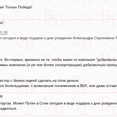
ак! Только Победа!
:47
 21:39
и сегодня в виде подарка к дню рождения Александра Сергеевича Я
я. Во-первых, времена не те, чтобы какая-то компания "добровольн
олжны компании (и уж тем более госкорпорации) добровольно-при
естор с бизнес-идеей сделать на этом деньги.
ся болельщикам, с возможным понижением в ВХЛ, или даже оставл
39
партак. Может Путин в Сочи сегодня в виде подарка к дню рожден
надеяться.