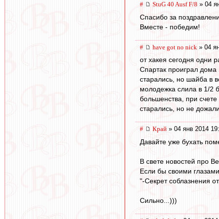
#
StuG 40 Ausf F/8
» 04 я
Спасибо за поздравлени
Вместе - победим!
#
have got no nick
» 04 ян
от хакея сегодня одни р
Спартак проиграл дома 
старались, но шайба в 
молодежка слила в 1/2 
большенства, при счете 
старались, но не дожал
#
Край
» 04 янв 2014 19
Давайте уже бухать пом
В свете новостей про Ве
Если бы своими глазами 
"-Секрет соблазнения о
Сильно...)))