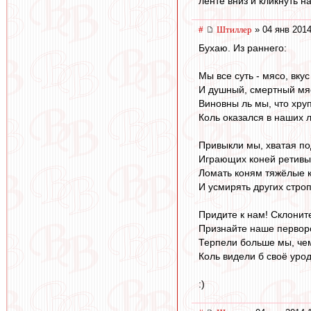
ленте вниз и кликнуть н
#
Штиллер
» 04 янв 2014
Бухаю. Из раннего:
Мы все суть - мясо, вкус 
И душный, смертный мяс
Виновны ль мы, что хруп
Коль оказался в наших 
Привыкли мы, хватая по
Играющих коней ретивы
Ломать коням тяжёлые 
И усмирять других строп
Придите к нам! Склонит
Признайте наше первор
Терпели больше мы, чем
Коль видели б своё урод
:)