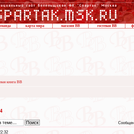
оманда
карта мира
магазин ВВ
гостевая ВВ
ф
вая книга ВВ
14
Сообщен
22:32