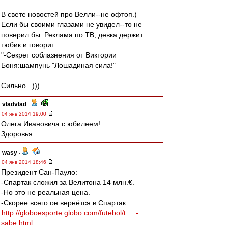
В свете новостей про Велли--не офтоп.)
Если бы своими глазами не увидел--то не
поверил бы..Реклама по ТВ, девка держит
тюбик и говорит:
"-Секрет соблазнения от Виктории
Боня:шампунь "Лошадиная сила!"
Сильно...)))
vladvlad
-
04 янв 2014 19:00
Олега Ивановича с юбилеем!
Здоровья.
wasy
-
04 янв 2014 18:46
Президент Сан-Пауло:
-Спартак сложил за Велитона 14 млн.€.
-Но это не реальная цена.
-Скорее всего он вернётся в Спартак.
http://globoesporte.globo.com/futebol/t ... -
sabe.html