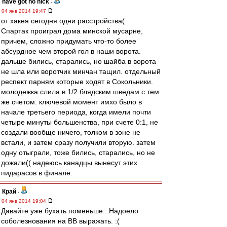
have got no nick
-
04 янв 2014 19:47
от хакея сегодня одни расстройства(
Спартак проиграл дома минской мусарне,
причем, сложно придумать что-то более
абсурдное чем второй гол в наши ворота.
дальше бились, старались, но шайба в ворота
не шла или воротчик минчан тащил. отдельный
респект парням которые ходят в Сокольники.
молодежка слила в 1/2 блядским шведам с тем
же счетом. ключевой момент имхо было в
начале третьего периода, когда имели почти
четыре минуты большенства, при счете 0:1, не
создали вообще ничего, толком в зоне не
встали, и затем сразу получили вторую. затем
одну отыграли, тоже бились, старались, но не
дожали(( надеюсь канадцы вынесут этих
пидарасов в финале.
Край
-
04 янв 2014 19:04
Давайте уже бухать поменьше...Надоело
соболезнования на ВВ выражать. :(