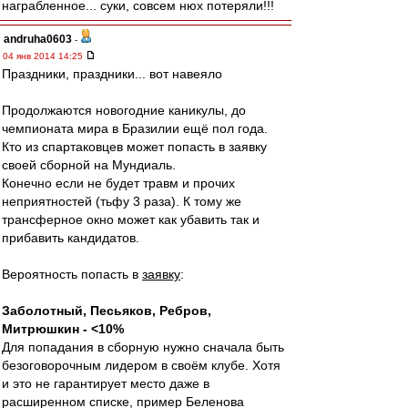
награбленное... суки, совсем нюх потеряли!!!
andruha0603
-
04 янв 2014 14:25
Праздники, праздники... вот навеяло
Продолжаются новогодние каникулы, до
чемпионата мира в Бразилии ещё пол года.
Кто из спартаковцев может попасть в заявку
своей сборной на Мундиаль.
Конечно если не будет травм и прочих
неприятностей (тьфу 3 раза). К тому же
трансферное окно может как убавить так и
прибавить кандидатов.
Вероятность попасть в
заявку
:
Заболотный, Песьяков, Ребров,
Митрюшкин - <10%
Для попадания в сборную нужно сначала быть
безоговорочным лидером в своём клубе. Хотя
и это не гарантирует место даже в
расширенном списке, пример Беленова