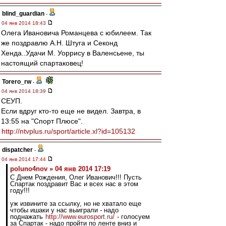
blind_guardian
-
04 янв 2014 18:43
Олега Ивановича Романцева с юбилеем. Так
же поздравлю А.Н. Штуга и Секонд
Хенда..Удачи М. Уоррису в Валенсьене, ты
настоящий спартаковец!
Torero_rw
-
04 янв 2014 18:39
СЕУП.
Если вдруг кто-то еще не видел. Завтра, в
13:55 на "Спорт Плюсе".
http://ntvplus.ru/sport/article.xl?id=105132
dispatcher
-
04 янв 2014 17:44
poluno4nov » 04 янв 2014 17:19
С Днем Рождения, Олег Иванович!!! Пусть
Спартак поздравит Вас и всех нас в этом
году!!!
уж извините за ссылку, но не хватало еще
чтобы ишаки у нас выиграли - надо
поднажать
http://www.eurosport.ru/
- голосуем
за Спартак - надо пройти по ленте вниз и