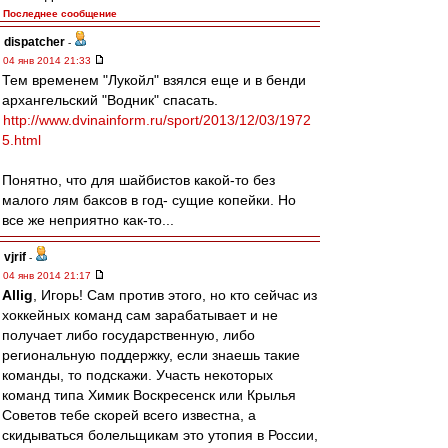
Последнее сообщение
dispatcher
-
04 янв 2014 21:33
Тем временем "Лукойл" взялся еще и в бенди
архангельский "Водник" спасать.
http://www.dvinainform.ru/sport/2013/12/03/1972
5.html
Понятно, что для шайбистов какой-то без
малого лям баксов в год- сущие копейки. Но
все же неприятно как-то...
vjrif
-
04 янв 2014 21:17
Allig
, Игорь! Сам против этого, но кто сейчас из
хоккейных команд сам зарабатывает и не
получает либо государственную, либо
региональную поддержку, если знаешь такие
команды, то подскажи. Участь некоторых
команд типа Химик Воскресенск или Крылья
Советов тебе скорей всего известна, а
скидываться болельщикам это утопия в России,