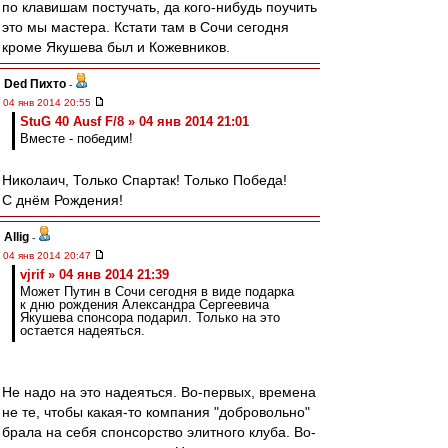
по клавишам постучать, да кого-нибудь поучить
это мы мастера. Кстати там в Сочи сегодня
кроме Якушева был и Кожевников.
Ded Пихто
-
04 янв 2014 20:55
StuG 40 Ausf F/8 » 04 янв 2014 21:01
Вместе - победим!
Николаич, Только Спартак! Только Победа!
С днём Рождения!
Allig
-
04 янв 2014 20:47
vjrif » 04 янв 2014 21:39
Может Путин в Сочи сегодня в виде подарка
к дню рождения Александра Сергеевича
Якушева спонсора подарил. Только на это
остается надеяться.
Не надо на это надеяться. Во-первых, времена
не те, чтобы какая-то компания "добровольно"
брала на себя спонсорство элитного клуба. Во-