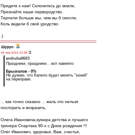
Придите к нам! Склонитесь до земли,
Признайте наше первородство.
Терпели больше мы, чем вы б смогли,
Коль видели б своё уродство.
:)
Шуруп
-
04 янв 2014 15:58
andruha0603
Праздники, праздники... вот навеяло
Брызгалов - 0%
Не думаю, что Капело будет менять "коней"
на переправе.
.
... как точно сказано ... жаль что нельзя
поспорить и возразить.
Олега Ивановича,кумира детства и лучшего
тренера Спартака 90-х с Днем рождения !!!
Олег Иванович, здоровья, Вам, счастья,