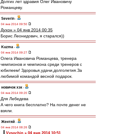
Долгих лет здравия Олег Ивановичу
Романцеву.
Severin
-
04 янв 2014 09:50
Духон » 04 янв 2014 00:35
Борис Леонидович, я старался))
Kuzma
-
04 янв 2014 09:27
Олега Ивановича Романцева, тренера
чемпионов и чемпиона среди тренеров с
юбилеем! Здоровья,удачи,долголетия.За
любимой командой весной подарок.
новичок хзк
-
04 янв 2014 09:20
Для Лебедева
А чего книга бесплатно? На почте денег не
взяли.
Жентяй
-
04 янв 2014 08:26
Vysochin » 04 янв 2014 10:51