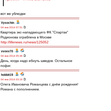
вот же ублюдки
Vysochin
-
04 янв 2014 07:51
Квартира экс-нападающего ФК "Спартак"
Родионова ограблена в Москве
http://lifenews.ru/news/125052
vvovv70
-
04 янв 2014 05:36
День, когда надо ебнуть шведов. Остальное
пофиг.
hobbit19
-
04 янв 2014 03:16
Олега Ивановича Романцева с днём рождения!
Романа с пополнением.
Ждем обоих назад ))
Olsson
-