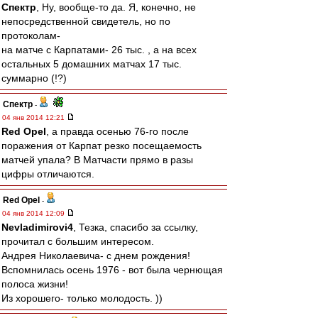
Спектр
, Ну, вообще-то да. Я, конечно, не
непосредственной свидетель, но по
протоколам-
на матче с Карпатами- 26 тыс. , а на всех
остальных 5 домашних матчах 17 тыс.
суммарно (!?)
Спектр
-
04 янв 2014 12:21
Red Opel
, а правда осенью 76-го после
поражения от Карпат резко посещаемость
матчей упала? В Матчасти прямо в разы
цифры отличаются.
Red Opel
-
04 янв 2014 12:09
Nevladimirovi4
, Тезка, спасибо за ссылку,
прочитал с большим интересом.
Андрея Николаевича- с днем рождения!
Вспомнилась осень 1976 - вот была чернющая
полоса жизни!
Из хорошего- только молодость. ))