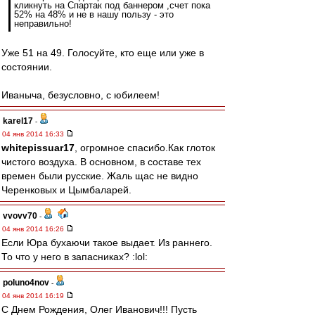
кликнуть на Спартак под баннером ,счет пока
52% на 48% и не в нашу пользу - это
неправильно!
Уже 51 на 49. Голосуйте, кто еще или уже в
состоянии.
Иваныча, безусловно, с юбилеем!
karel17
-
04 янв 2014 16:33
whitepissuar17
, огромное спасибо.Как глоток
чистого воздуха. В основном, в составе тех
времен были русские. Жаль щас не видно
Черенковых и Цымбаларей.
vvovv70
-
04 янв 2014 16:26
Если Юра бухаючи такое выдает. Из раннего.
То что у него в запасниках? :lol:
poluno4nov
-
04 янв 2014 16:19
С Днем Рождения, Олег Иванович!!! Пусть