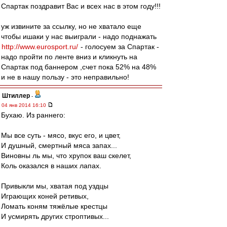
Спартак поздравит Вас и всех нас в этом году!!!
уж извините за ссылку, но не хватало еще
чтобы ишаки у нас выиграли - надо поднажать
http://www.eurosport.ru/
- голосуем за Спартак -
надо пройти по ленте вниз и кликнуть на
Спартак под баннером ,счет пока 52% на 48%
и не в нашу пользу - это неправильно!
Штиллер
-
04 янв 2014 16:10
Бухаю. Из раннего:
Мы все суть - мясо, вкус его, и цвет,
И душный, смертный мяса запах...
Виновны ль мы, что хрупок ваш скелет,
Коль оказался в наших лапах.
Привыкли мы, хватая под уздцы
Играющих коней ретивых,
Ломать коням тяжёлые крестцы
И усмирять других строптивых...