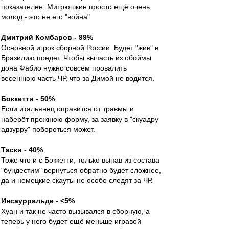
показателен. Митрюшкин просто ещё очень
молод - это не его "война"
Дмитрий Комбаров - 99%
Основной игрок сборной России. Будет "жив" в
Бразилию поедет. Чтобы выпасть из обоймы
дона Фабио нужно совсем провалить
весеннюю часть ЧР, что за Димой не водится.
Боккетти - 50%
Если итальянец оправится от травмы и
наберёт прежнюю форму, за заявку в "скуадру
адзурру" побороться может.
Таски - 40%
Тоже что и с Боккетти, только выпав из состава
"бундестим" вернуться обратно будет сложнее,
да и немецкие скауты не особо следят за ЧР.
Инсаурральде - <5%
Хуан и так не часто вызывался в сборную, а
теперь у него будет ещё меньше игравой