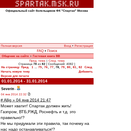
Официальный сайт болельщиков ФК "Спартак" Москва
Полная версия
Вход
•
Регистрация
FAQ
•
Поиск
Общение на сайте
Гостевая книга ВВ
»
Пред. тема
|
След. тема
Страница
78
из
82
[ Сообщений: 4082 ]
На страницу
Пред.
1
...
75
,
76
,
77
,
78
,
79
,
80
,
81
,
82
След.
Начать новую тему
Добавить
Версия для печати
01.01.2014 - 31.01.2014
Severin
-
04 янв 2014 22:32
# Allig » 04 янв 2014 21:47
Может хватит! Спартак должен жить!
Газпром, ВТБ,РЖД, Роснефть и т.д. это
правильно!?
Не мы придумали эти правила, так почему на
нас надо останавливаться!?