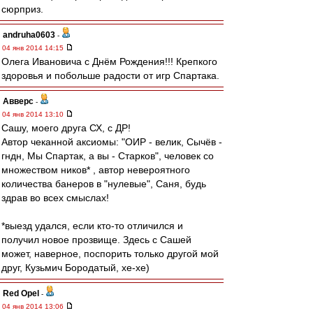
сюрприз.
andruha0603
-
04 янв 2014 14:15
Олега Ивановича с Днём Рождения!!! Крепкого
здоровья и побольше радости от игр Спартака.
Авверс
-
04 янв 2014 13:10
Сашу, моего друга СХ, с ДР!
Автор чеканной аксиомы: "ОИР - велик, Сычёв -
гндн, Мы Спартак, а вы - Старков", человек со
множеством ников* , автор невероятного
количества банеров в "нулевые", Саня, будь
здрав во всех смыслах!
*выезд удался, если кто-то отличился и
получил новое прозвище. Здесь с Сашей
может, наверное, поспорить только другой мой
друг, Кузьмич Бородатый, хе-хе)
Red Opel
-
04 янв 2014 13:06