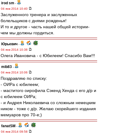
irod sm
-
04 янв 2014 10:40
Заслуженного тренера и заслуженных
болельщиков с днями рожденья!
И то и другое - часть нашей общей истории-
чем мы должны гордиться.
Юрьевич
-
04 янв 2014 10:38
Олега Ивановича - с Юбилеем! Спасибо Вам!!!
mib83
-
04 янв 2014 10:06
Поздравляю по списку:
- ОИРа с юбилеем;
- маститого оирофила Сэкенд Хенда с его д/р и
с юбилеем ОИРа;
- и Андрея Николаевича со сложным немецким
ником - тоже с д/р. Желаю скорейшего издания
мемуаров про 70-е;)
fanatSM
-
04 янв 2014 09:58