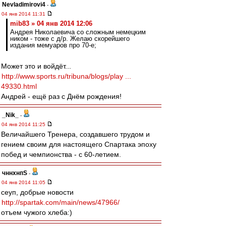
Nevladimirovi4
-
04 янв 2014 11:31
mib83 » 04 янв 2014 12:06
Андрея Николаевича со сложным немецким
ником - тоже с д/р. Желаю скорейшего
издания мемуаров про 70-е;
Может это и войдёт...
http://www.sports.ru/tribuna/blogs/play ...
49330.html
Андрей - ещё раз с Днём рождения!
_Nik_
-
04 янв 2014 11:25
Величайшего Тренера, создавшего трудом и
гением своим для настоящего Спартака эпоху
побед и чемпионства - с 60-летием.
чннхнпS
-
04 янв 2014 11:05
сеуп, добрые новости
http://spartak.com/main/news/47966/
отъем чужого хлеба:)