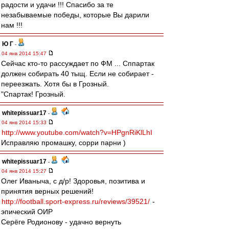
радости и удачи !!! Спасибо за те
незабываемые победы, которые Вы дарили
нам !!!
Ю Г
-
04 янв 2014 15:47
Сейчас кто-то рассуждает по ФМ ... Сппартак
должен собирать 40 тыщ. Если не собирает -
переезжать. Хотя бы в Грозный.
"Спартак! Грозный.
whitepissuar17
-
04 янв 2014 15:33
http://www.youtube.com/watch?v=HPgnRiKlLhI
Исправляю промашку, сорри парни )
whitepissuar17
-
04 янв 2014 15:27
Олег Иваныча, с д/р! Здоровья, позитива и
принятия верных решений!
http://football.sport-express.ru/reviews/39521/
-
эпический ОИР
Серёге Родионову - удачно вернуть