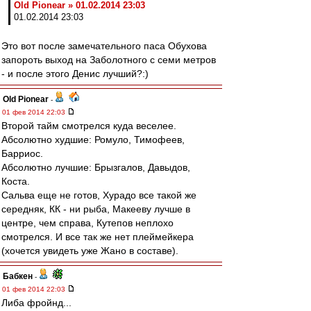
Old Pionear » 01.02.2014 23:03
01.02.2014 23:03
Это вот после замечательного паса Обухова
запороть выход на Заболотного с семи метров
- и после этого Денис лучший?:)
Old Pionear
-
01 фев 2014 22:03
Второй тайм смотрелся куда веселее.
Абсолютно худшие: Ромуло, Тимофеев,
Барриос.
Абсолютно лучшие: Брызгалов, Давыдов,
Коста.
Сальва еще не готов, Хурадо все такой же
середняк, КК - ни рыба, Макееву лучше в
центре, чем справа, Кутепов неплохо
смотрелся. И все так же нет плеймейкера
(хочется увидеть уже Жано в составе).
Бабкен
-
01 фев 2014 22:03
Либа фройнд...