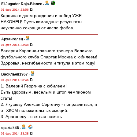
El Jugador Rojo-Blanco
-
01 фев 2014 23:56
Карпина с днем рождения и побед УЖЕ
НАКОНЕЦ! Пусть командные результаты
неуклонно сокращают число фобов.
Архангелец
-
01 фев 2014 23:48
Валерия Карпина-главного тренера Великого
футбольного клуба Спартак Москва с юбилеем!
Здоровья, несгибаемости и титула в этом году!
Васильев1967
-
01 фев 2014 23:46
1. Валерий Георгича с юбилеем!
Быть здоровым, веселым и штоп чемпионом
стать!
2. Якушеву Алексан Сергеичу - поправляться, и
от ХКСМ положительных эмоций.
3. Арагонесу - светлая память
spartak46
-
01 фев 2014 23:38