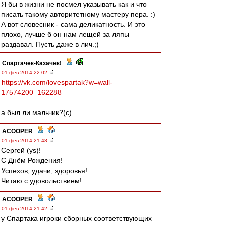
Я бы в жизни не посмел указывать как и что
писать такому авторитетному мастеру пера. :)
А вот словесник - сама деликатность. И это
плохо, лучше б он нам лещей за ляпы
раздавал. Пусть даже в лич.;)
Спартачек-Казачек!
-
01 фев 2014 22:02
https://vk.com/lovespartak?w=wall-
17574200_162288
а был ли мальчик?(с)
ACOOPER
-
01 фев 2014 21:48
Сергей (ys)!
С Днём Рождения!
Успехов, удачи, здоровья!
Читаю с удовольствием!
ACOOPER
-
01 фев 2014 21:42
у Спартака игроки сборных соответствующих