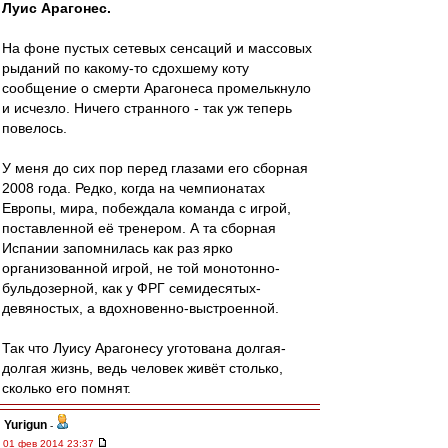
Луис Арагонес.
На фоне пустых сетевых сенсаций и массовых
рыданий по какому-то сдохшему коту
сообщение о смерти Арагонеса промелькнуло
и исчезло. Ничего странного - так уж теперь
повелось.
У меня до сих пор перед глазами его сборная
2008 года. Редко, когда на чемпионатах
Европы, мира, побеждала команда с игрой,
поставленной её тренером. А та сборная
Испании запомнилась как раз ярко
организованной игрой, не той монотонно-
бульдозерной, как у ФРГ семидесятых-
девяностых, а вдохновенно-выстроенной.
Так что Луису Арагонесу уготована долгая-
долгая жизнь, ведь человек живёт столько,
сколько его помнят.
Yurigun
-
01 фев 2014 23:37