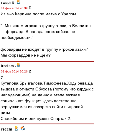
rwspirit
-
01 фев 2014 20:39
Из вью Карпина после матча с Уралом
"- Мы ищем игрока в группу атаки, а Веллитон
— форвард. В нападающих сейчас нет
необходимости."
форварды не входят в группу игроков атаки?
Мы форвардов не ищем?
irod sm
-
01 фев 2014 20:26
У
Кутепова,Брызгалова,Тимофеева,Ходырева,Да
выдова и отчасти Обухова (потому что кирдык с
нападающими) на данном этапе важная
социальная функция -дать постепенно
вернувшимся из лазарета войти в игровой
ритм.
Спасибо им и они нужны Спартак-2.
recchi
-