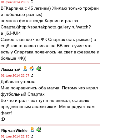
01 фев 2014 23:02
ВГКарпина с 45 летием) Жилаю только трофеи
и побольше разных)
немного фоток когда Карпин играл за
Спартак)http://spartakphoto.gallery.ru/watch?
a=j6J-fUI4
Самое главное что ФК Спартак есть рыжие ) а
ещё как то давно писал на ВВ все лучие что
есть у Спартака появилось на свет в феврале и
больше ФК))
Лохматый
-
01 фев 2014 22:57
Добавлю уголька.
Мне понравились оба матча. Потому что играл
футбольный Спартак.
Во что играл - вот тут я не вникал, оставлю
предсезонным аналитикам. Меня радует сам
факт!
:D
Rip van Winkle
-
01 фев 2014 22:35