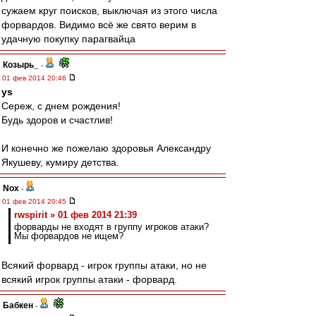
сужаем круг поисков, выключая из этого числа
форвардов. Видимо всё же свято верим в
удачную покупку парагвайца
Козырь_
-
01 фев 2014 20:46
ys
Сереж, с днем рождения!
Будь здоров и счастлив!
И конечно же пожелаю здоровья Александру
Якушеву, кумиру детства.
Nox
-
01 фев 2014 20:45
rwspirit » 01 фев 2014 21:39
форварды не входят в группу игроков атаки?
Мы форвардов не ищем?
Всякий форвард - игрок группы атаки, но не
всякий игрок группы атаки - форвард.
Бабкен
-