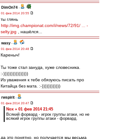
DimOn74
-
01 фев 2014 20:55
ты глянь
http://img.championat.com/i/news/72/91/ ... -
selty.jpg
, нашёлся...
wasy
-
01 фев 2014 20:48
Кареныч!
Ты тоже стал зануда, хуже словесника.
:-))))))))))))))))
Из уважения к тебе обязуюсь писать про
Китайца без мата. :-))))))))))))
rwspirit
-
01 фев 2014 20:47
Nox » 01 фев 2014 21:45
Всякий форвард - игрок группы атаки, но не
всякий игрок группы атаки - форвард.
да это понятно, но получается мы весьма