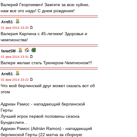
Валерий Георгиевич! Зажгите за всю хуйню,
нам все это надо! С днем рождения!
Arni51
-
01 фев 2014 23:33
Валерия Карпина с 45-летием! Здоровья и
чемпионства!
fanatSM
-
01 фев 2014 23:31
Валере желаю стать Тренером-Чемпионом!!!
Arni51
-
01 фев 2014 23:22
Что мой берлинский друг может сказать вот об
этом
Адриан Рамос - нападающий берлинской
Герты
Лучший игрок первой половины сезона
Бундеслиги...
Адриан Рамос (Adrián Ramos) - нападающий
берлинской Герты (22 матча за сборную