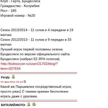
Клуб - Герта, Бундеслига
Гражданство - Колумбия
Рост - 185
Игровой номер - №20
Сезон 2013/2014 - 11 голов и 4 передачи в 19
матчах
Сезон 2012/2013 - 11 голов и 9 передач в 33
матчах
Лучший игрок первой половины сезона
Бундеслиги по версии официального сайта
Бундеслиги (набрал 52.35% голосов).
http://bobsoccer.ru/user/21702/blog/?
item=207634
Fergiy
-
01 фев 2014 23:13
Какой же Паршивлюк посредственный игрок,
просто ужас( С такими краями бесполезно
играть даже с уралами.
ВИТАЛИЙ/ФОТО/
-