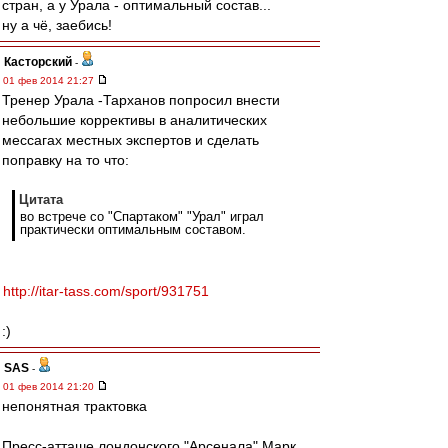
стран, а у Урала - оптимальный состав...
ну а чё, заебись!
Касторский
-
01 фев 2014 21:27
Тренер Урала -Тарханов попросил внести
небольшие коррективы в аналитических
мессагах местных экспертов и сделать
поправку на то что:
Цитата
во встрече со "Спартаком" "Урал" играл
практически оптимальным составом.
http://itar-tass.com/sport/931751
:)
SAS
-
01 фев 2014 21:20
непонятная трактовка
Пресс-атташе лондонского "Арсенала" Марк