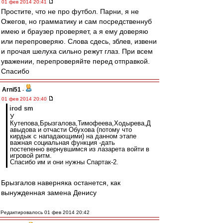
01 фев 2014 20:41
Простите, что не про футбол. Парни, я не
Ожегов, но грамматику и сам посредственнуб
имею и браузер проверяет, а я ему доверяю
или перепроверяю. Слова сдесь, зблев, извени
и прочая шелуха сильно режут глаз. При всем
уважении, перепроверяйте перед отправкой.
Спасибо
Arni51
-
01 фев 2014 20:40
irod sm
У
Кутепова,Брызгалова,Тимофеева,Ходырева,Д
авыдова и отчасти Обухова (потому что
кирдык с нападающими) на данном этапе
важная социальная функция -дать
постепенно вернувшимся из лазарета войти в
игровой ритм.
Спасибо им и они нужны Спартак-2.
Брызгалов наверняка останется, как
вынужденная замена Денису
Редактировалось 01 фев 2014 20:42