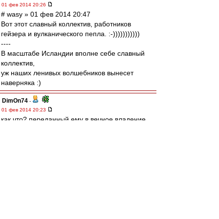
01 фев 2014 20:26
# wasy » 01 фев 2014 20:47
Вот этот славный коллектив, работников
гейзера и вулканического пепла. :-)))))))))))
----
В масштабе Исландии вполне себе славный
коллектив,
уж наших ленивых волшебников вынесет
наверняка :)
DimOn74
-
01 фев 2014 20:23
как что? переданный ему в вечное владение
осиновый кол, с занозами кверху.
тут ка бы без вариантов...
:)
Arni51
-
01 фев 2014 20:22
RW_005 » 5 минут назад
Нападающего на смену Мовсисяна у нас нет.
По-хорошему надо искать второго напа
сопоставимого уровня.