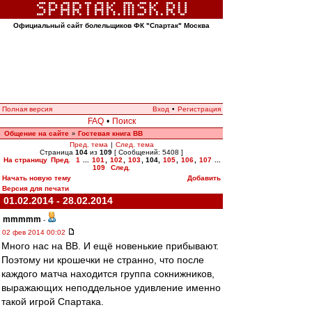
Официальный сайт болельщиков ФК "Спартак" Москва
Полная версия
Вход
•
Регистрация
FAQ
•
Поиск
Общение на сайте
Гостевая книга ВВ
»
Пред. тема
|
След. тема
Страница
104
из
109
[ Сообщений: 5408 ]
На страницу
Пред.
1
...
101
,
102
,
103
,
104
,
105
,
106
,
107
...
109
След.
Начать новую тему
Добавить
Версия для печати
01.02.2014 - 28.02.2014
mmmmm
-
02 фев 2014 00:02
Много нас на ВВ. И ещё новенькие прибывают.
Поэтому ни крошечки не странно, что после
каждого матча находится группа сокнижников,
выражающих неподдельное удивление именно
такой игрой Спартака.