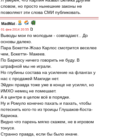
Я уверен, что Карпин назвал Велика другим
словом, но просто нынешние законы не
позволяют эти слова СМИ публиковать.
MadMat
-
01 фев 2014 20:55
Выводы мои по молодым - совпадают... До
основы далеко.
Пара Бокетти-Жоао Карлос смотрится веселее
чем, Бокетти- Макеев.
По Бариосу ничего говорить не буду. В
штрафной мы не играли.
Но глубины состава на усиление на флангах у
нас с продажей Макгиди нет.
Эйден правда тоже уже в конце не усилял, но
ИМХО немец не помешает.
А в центре в целом всё в порядке.
Ну и Ромуло конечно пахать и пахать, чтобы
потеснить кого-то из троицы Глушаков-Коста-
Кариока.
Видно что парень мягко скажем, не в игровом
тонусе.
Странно правда, если бы было иначе.