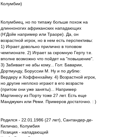
Колумбии)
Колумбиец, но по типажу больше похож на
длинноногих африканских нападающих
(Н'Дойе например или Траоре). Да, он
возрастной игрок, но в нем есть перспективы:
1) Играет довольно прилично в топовом
чемпионате. 2) Играет за скромную Герту т.е.
вполне возможно что пойдет на "повышение".
3) Забивает не абы кому... Гол: Баварии,
Дортмунду, Боруссии М. Ну и по дублю:
Вердеру и Хоффенхайму. 4) Возрастной игрок,
но другие неплохо играют в его возрасте
(притом они уже заняты)... Например
Мартинесу из Порту тоже 27 лет. Есть еще
Манджукич или Реми. Примеров достаточно. : )
Родился - 22.01.1986 (27 лет), Сантандер-де-
Киличао, Колумбия
Позиция - нападающий