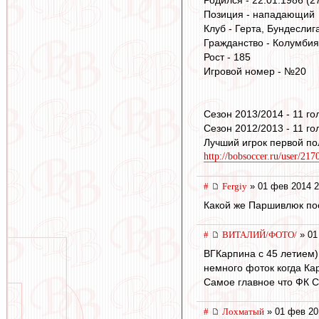
Родился - 22.01.1986 (
Позиция - нападающий
Клуб - Герта, Бундеслиг
Гражданство - Колумбия
Рост - 185
Игровой номер - №20
Сезон 2013/2014 - 11 го
Сезон 2012/2013 - 11 го
Лучший игрок первой по
http://bobsoccer.ru/user/21
#
Fergiy
» 01 фев 2014 2
Какой же Паршивлюк пос
#
ВИТАЛИЙ/ФОТО/
» 01
ВГКарпина с 45 летием
немного фоток когда Карп
Самое главное что ФК Сп
#
Лохматый
» 01 фев 20