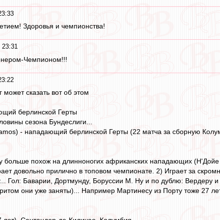
23:33
етием! Здоровья и чемпионства!
 23:31
енером-Чемпионом!!!
23:22
 может сказать вот об этом
ющий берлинской Герты
ловины сезона Бундеслиги...
amos) - нападающий берлинской Герты (22 матча за сборную Колу
у больше похож на длинноногих африканских нападающих (Н'Дойе н
рает довольно прилично в топовом чемпионате. 2) Играет за скромн
... Гол: Баварии, Дортмунду, Боруссии М. Ну и по дублю: Вердеру 
притом они уже заняты)... Например Мартинесу из Порту тоже 27 ле