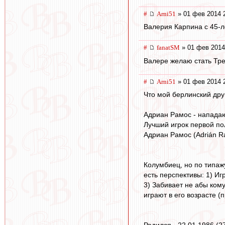
#
Arni51
» 01 фев 2014 
Валерия Карпина с 45-л
#
fanatSM
» 01 фев 2014
Валере желаю стать Тр
#
Arni51
» 01 фев 2014 
Что мой берлинский друг
Адриан Рамос - напада
Лучший игрок первой по
Адриан Рамос (Adrián R
Колумбиец, но по типаж
есть перспективы: 1) Иг
3) Забивает не абы кому
играют в его возрасте (