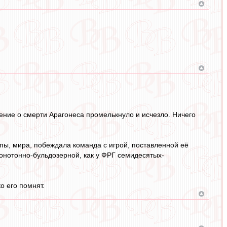
ение о смерти Арагонеса промелькнуло и исчезло. Ничего
опы, мира, побеждала команда с игрой, поставленной её
монотонно-бульдозерной, как у ФРГ семидесятых-
о его помнят.