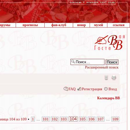
орумы
прогнозы
фан-клуб
юмор
музей
ссылки
Расширенный поиск
FAQ
Регистрация
Вход
Календарь ВВ
104
аница
104
из
109
•
1
...
101
102
103
105
106
107
...
109