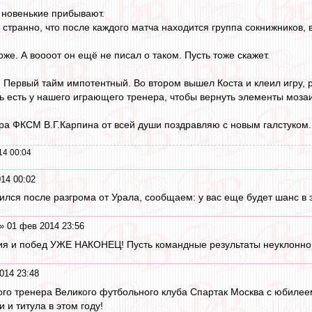
 новенькие прибывают.
 странно, что после каждого матча находится группа сокнижников
оже. А воооот он ещё не писал о таком. Пусть тоже скажет.
. Первый тайм импотентный. Во втором вышел Коста и клеил игру, р
есть у нашего играющего тренера, чтобы вернуть элементы мозаи
нера ФКСМ В.Г.Карпина от всей души поздравляю с новым галстуко
14 00:04
14 00:02
ился после разгрома от Урала, сообщаем: у вас еще будет шанс в эт
» 01 фев 2014 23:56
ия и побед УЖЕ НАКОНЕЦ! Пусть командные результаты неуклонно
014 23:48
го тренера Великого футбольного клуба Спартак Москва с юбилее
 и титула в этом году!