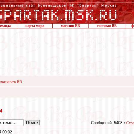
оманда
карта мира
магазин ВВ
гостевая ВВ
ф
вая книга ВВ
14
Сообщений: 5408 •
Стр
4 00:02