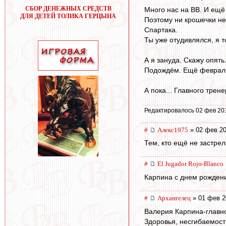
СБОР ДЕНЕЖНЫХ СРЕДСТВ
Много нас на ВВ. И ещё
ДЛЯ ДЕТЕЙ ТОЛИКА ГЕРЦЫНА
Поэтому ни крошечки не
Спартака.
Ты уже отудивлялся, я т
А я зануда. Скажу опять
Подождём. Ещё февраль 
А пока... Главного тре
Редактировалось 02 фев 20
#
Алекс1975
» 02 фев 20
Тем, кто ещё не застрел
#
El Jugador Rojo-Blanco
Карпина с днем рожден
#
Архангелец
» 01 фев 2
Валерия Карпина-главно
Здоровья, несгибаемости