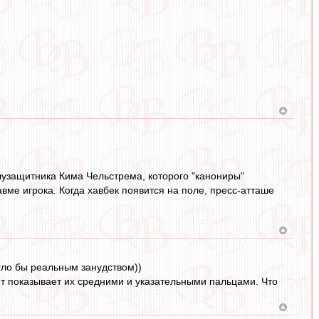
узащитника Кима Чельстрема, которого "канониры"
вме игрока. Когда хавбек появится на поле, пресс-атташе
было бы реальным занудством))
ент показывает их средними и указательными пальцами. Что