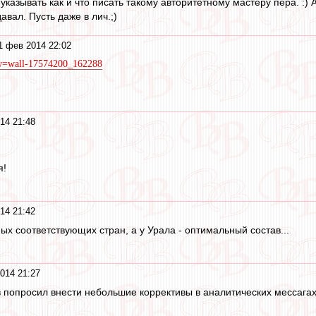
указывать как и что писать такому авторитетному мастеру пера. :) А
вал. Пусть даже в лич.;)
1 фев 2014 22:02
k?w=wall-17574200_162288
14 21:48
я!
14 21:42
ых соответствующих стран, а у Урала - оптимальный состав...
014 21:27
 попросил внести небольшие коррективы в аналитических мессагах 