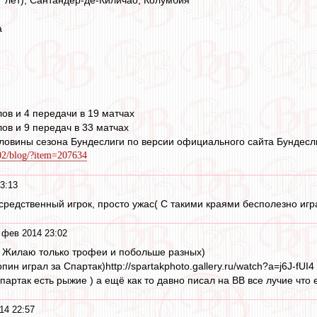
27 лет), Сантандер-де-Киличао, Колумбия
а
лов и 4 передачи в 19 матчах
лов и 9 передач в 33 матчах
ловины сезона Бундеслиги по версии официального сайта Бундесли
702/blog/?item=207634
3:13
редственный игрок, просто ужас( С такими краями бесполезно игр
 фев 2014 23:02
) Жилаю только трофеи и побольше разных)
ин играл за Спартак)http://spartakphoto.gallery.ru/watch?a=j6J-fUI4
артак есть рыжие ) а ещё как то давно писал на ВВ все лучие что 
14 22:57