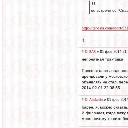
во встрече со "Спа
http://itar-tass.com/sport/93
:)
#
SAS
» 01 фев 2014 21:
непонятная трактовка
Пресс-атташе лондонск
арендовали у московског
объявлять не стал, пе
2014-02-01 22:08:55
#
Abilardo
» 01 фев 2014
Карен, я, можно сказать
И фиг знает, когда вижу
меня почему-то дико бес