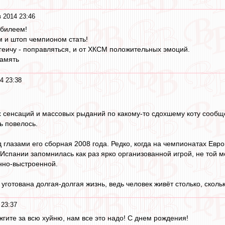
 2014 23:46
юбилеем!
 и штоп чемпионом стать!
геичу - поправляться, и от ХКСМ положительных эмоций.
память
4 23:38
 сенсаций и массовых рыданий по какому-то сдохшему коту сообщ
рь повелось.
д глазами его сборная 2008 года. Редко, когда на чемпионатах Евр
 Испании запомнилась как раз ярко организованной игрой, не той 
нно-выстроенной.
 уготована долгая-долгая жизнь, ведь человек живёт столько, скольк
 23:37
жгите за всю хуйню, нам все это надо! С днем рождения!