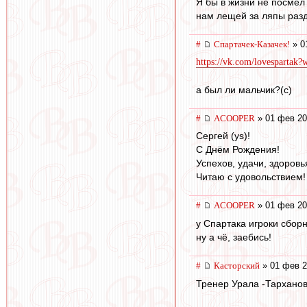
Я бы в жизни не посмел 
нам лещей за ляпы разда
#
Спартачек-Казачек!
» 0
https://vk.com/lovesparta
а был ли мальчик?(с)
#
ACOOPER
» 01 фев 20
Сергей (ys)!
С Днём Рождения!
Успехов, удачи, здоровь
Читаю с удовольствием!
#
ACOOPER
» 01 фев 20
у Спартака игроки сборн
ну а чё, заебись!
#
Касторский
» 01 фев 2
Тренер Урала -Тарханов