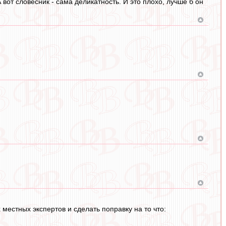
 вот словесник - сама деликатность. И это плохо, лучше б он
местных экспертов и сделать поправку на то что: