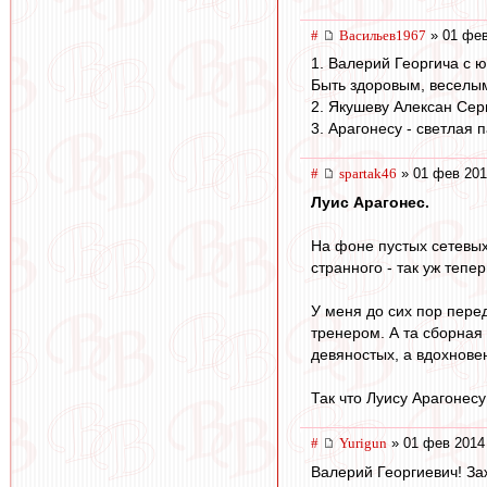
#
Васильев1967
» 01 фев
1. Валерий Георгича с 
Быть здоровым, веселым
2. Якушеву Алексан Сер
3. Арагонесу - светлая 
#
spartak46
» 01 фев 201
Луис Арагонес.
На фоне пустых сетевых
странного - так уж тепе
У меня до сих пор пере
тренером. А та сборная
девяностых, а вдохнове
Так что Луису Арагонесу
#
Yurigun
» 01 фев 2014
Валерий Георгиевич! За