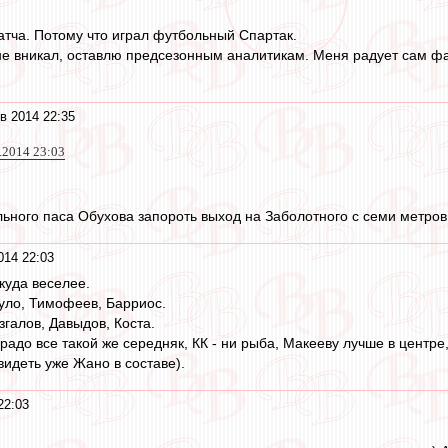
тча. Потому что играл футбольный Спартак.
я не вникал, оставлю предсезонным аналитикам. Меня радует сам фа
в 2014 22:35
2.2014 23:03
льного паса Обухова запороть выход на Заболотного с семи метров 
014 22:03
куда веселее.
уло, Тимофеев, Барриос.
галов, Давыдов, Коста.
радо все такой же середняк, КК - ни рыба, Макееву лучше в центре,
видеть уже Жано в составе).
22:03