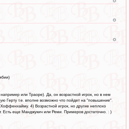
мбии)
апример или Траоре). Да, он возрастной игрок, но в нем
ую Герту т.е. вполне возможно что пойдет на "повышение".
и Хоффенхайму. 4) Возрастной игрок, но другие неплохо
т. Есть еще Манджукич или Реми. Примеров достаточно. : )