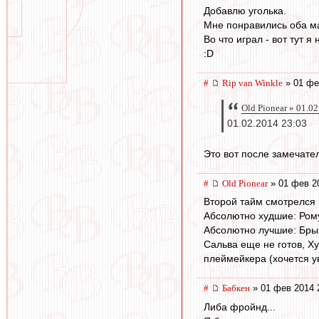
Добавлю уголька.
Мне понравились оба ма
Во что играл - вот тут 
:D
#
Rip van Winkle
» 01 фе
Old Pionear » 01.0
01.02.2014 23:03
Это вот после замечате
#
Old Pionear
» 01 фев 2
Второй тайм смотрелся 
Абсолютно худшие: Ром
Абсолютно лучшие: Брыз
Сальва еще не готов, Ху
плеймейкера (хочется у
#
Бабкен
» 01 фев 2014 
Либа фройнд...