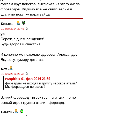
сужаем круг поисков, выключая из этого числа
форвардов. Видимо всё же свято верим в
удачную покупку парагвайца
Козырь_
-
01 фев 2014 20:46
ys
Сереж, с днем рождения!
Будь здоров и счастлив!
И конечно же пожелаю здоровья Александру
Якушеву, кумиру детства.
Nox
-
01 фев 2014 20:45
rwspirit » 01 фев 2014 21:39
форварды не входят в группу игроков атаки?
Мы форвардов не ищем?
Всякий форвард - игрок группы атаки, но не
всякий игрок группы атаки - форвард.
Бабкен
-