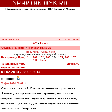
Официальный сайт болельщиков ФК "Спартак" Москва
Полная версия
Вход
•
Регистрация
FAQ
•
Поиск
Общение на сайте
Гостевая книга ВВ
»
Пред. тема
|
След. тема
Страница
104
из
109
[ Сообщений: 5408 ]
На страницу
Пред.
1
...
101
,
102
,
103
,
104
,
105
,
106
,
107
...
109
След.
Начать новую тему
Добавить
Версия для печати
01.02.2014 - 28.02.2014
mmmmm
-
02 фев 2014 00:02
Много нас на ВВ. И ещё новенькие прибывают.
Поэтому ни крошечки не странно, что после
каждого матча находится группа сокнижников,
выражающих неподдельное удивление именно
такой игрой Спартака.