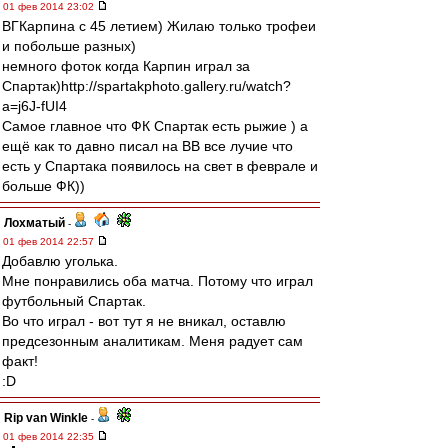
01 фев 2014 23:02
ВГКарпина с 45 летием) Жилаю только трофеи
и побольше разных)
немного фоток когда Карпин играл за
Спартак)http://spartakphoto.gallery.ru/watch?
a=j6J-fUI4
Самое главное что ФК Спартак есть рыжие ) а
ещё как то давно писал на ВВ все лучие что
есть у Спартака появилось на свет в феврале и
больше ФК))
Лохматый
-
01 фев 2014 22:57
Добавлю уголька.
Мне понравились оба матча. Потому что играл
футбольный Спартак.
Во что играл - вот тут я не вникал, оставлю
предсезонным аналитикам. Меня радует сам
факт!
:D
Rip van Winkle
-
01 фев 2014 22:35