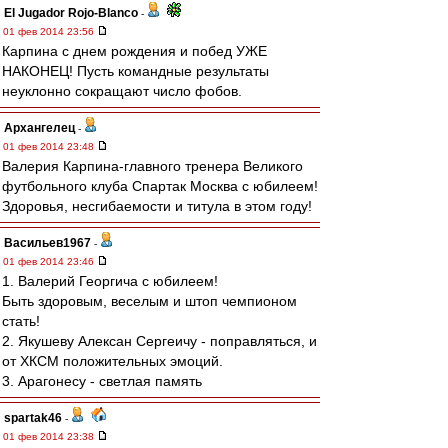
El Jugador Rojo-Blanco
-
01 фев 2014 23:56
Карпина с днем рождения и побед УЖЕ
НАКОНЕЦ! Пусть командные результаты
неуклонно сокращают число фобов.
Архангелец
-
01 фев 2014 23:48
Валерия Карпина-главного тренера Великого
футбольного клуба Спартак Москва с юбилеем!
Здоровья, несгибаемости и титула в этом году!
Васильев1967
-
01 фев 2014 23:46
1. Валерий Георгича с юбилеем!
Быть здоровым, веселым и штоп чемпионом
стать!
2. Якушеву Алексан Сергеичу - поправляться, и
от ХКСМ положительных эмоций.
3. Арагонесу - светлая память
spartak46
-
01 фев 2014 23:38