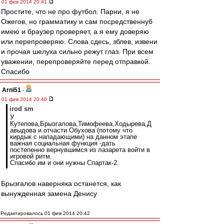
01 фев 2014 20:41
Простите, что не про футбол. Парни, я не
Ожегов, но грамматику и сам посредственнуб
имею и браузер проверяет, а я ему доверяю
или перепроверяю. Слова сдесь, зблев, извени
и прочая шелуха сильно режут глаз. При всем
уважении, перепроверяйте перед отправкой.
Спасибо
Arni51
-
01 фев 2014 20:40
irod sm
У
Кутепова,Брызгалова,Тимофеева,Ходырева,Д
авыдова и отчасти Обухова (потому что
кирдык с нападающими) на данном этапе
важная социальная функция -дать
постепенно вернувшимся из лазарета войти в
игровой ритм.
Спасибо им и они нужны Спартак-2.
Брызгалов наверняка останется, как
вынужденная замена Денису
Редактировалось 01 фев 2014 20:42