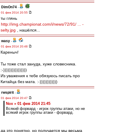
DimOn74
-
01 фев 2014 20:55
ты глянь
http://img.championat.com/i/news/72/91/ ... -
selty.jpg
, нашёлся...
wasy
-
01 фев 2014 20:48
Кареныч!
Ты тоже стал зануда, хуже словесника.
:-))))))))))))))))
Из уважения к тебе обязуюсь писать про
Китайца без мата. :-))))))))))))
rwspirit
-
01 фев 2014 20:47
Nox » 01 фев 2014 21:45
Всякий форвард - игрок группы атаки, но не
всякий игрок группы атаки - форвард.
да это понятно, но получается мы весьма