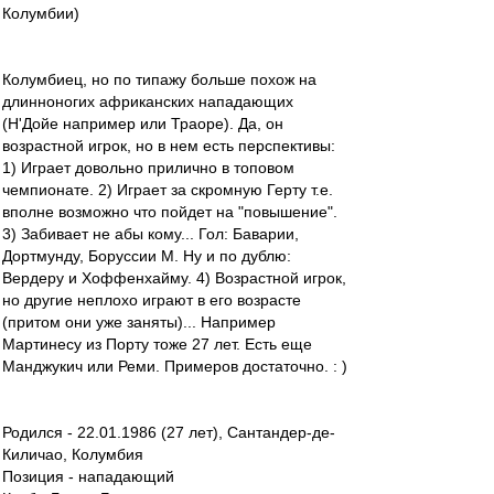
Колумбии)
Колумбиец, но по типажу больше похож на
длинноногих африканских нападающих
(Н'Дойе например или Траоре). Да, он
возрастной игрок, но в нем есть перспективы:
1) Играет довольно прилично в топовом
чемпионате. 2) Играет за скромную Герту т.е.
вполне возможно что пойдет на "повышение".
3) Забивает не абы кому... Гол: Баварии,
Дортмунду, Боруссии М. Ну и по дублю:
Вердеру и Хоффенхайму. 4) Возрастной игрок,
но другие неплохо играют в его возрасте
(притом они уже заняты)... Например
Мартинесу из Порту тоже 27 лет. Есть еще
Манджукич или Реми. Примеров достаточно. : )
Родился - 22.01.1986 (27 лет), Сантандер-де-
Киличао, Колумбия
Позиция - нападающий