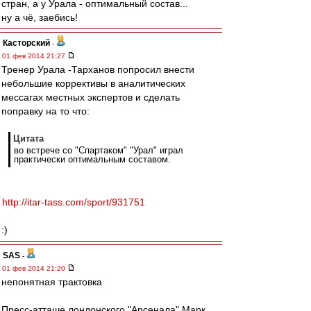
стран, а у Урала - оптимальный состав...
ну а чё, заебись!
Касторский
-
01 фев 2014 21:27
Тренер Урала -Тарханов попросил внести
небольшие коррективы в аналитических
мессагах местных экспертов и сделать
поправку на то что:
Цитата
во встрече со "Спартаком" "Урал" играл
практически оптимальным составом.
http://itar-tass.com/sport/931751
:)
SAS
-
01 фев 2014 21:20
непонятная трактовка
Пресс-атташе лондонского "Арсенала" Марк