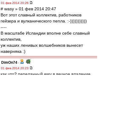
01 фев 2014 20:26
# wasy » 01 фев 2014 20:47
Вот этот славный коллектив, работников
гейзера и вулканического пепла. :-)))))))))))
----
В масштабе Исландии вполне себе славный
коллектив,
уж наших ленивых волшебников вынесет
наверняка :)
DimOn74
-
01 фев 2014 20:23
как что? переданный ему в вечное владение
осиновый кол, с занозами кверху.
тут ка бы без вариантов...
:)
Arni51
-
01 фев 2014 20:22
RW_005 » 5 минут назад
Нападающего на смену Мовсисяна у нас нет.
По-хорошему надо искать второго напа
сопоставимого уровня.