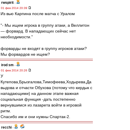
rwspirit
-
01 фев 2014 20:39
Из вью Карпина после матча с Уралом
"- Мы ищем игрока в группу атаки, а Веллитон
— форвард. В нападающих сейчас нет
необходимости."
форварды не входят в группу игроков атаки?
Мы форвардов не ищем?
irod sm
-
01 фев 2014 20:26
У
Кутепова,Брызгалова,Тимофеева,Ходырева,Да
выдова и отчасти Обухова (потому что кирдык с
нападающими) на данном этапе важная
социальная функция -дать постепенно
вернувшимся из лазарета войти в игровой
ритм.
Спасибо им и они нужны Спартак-2.
recchi
-