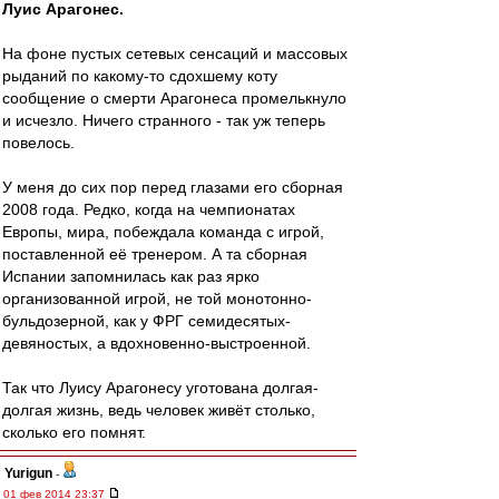
Луис Арагонес.
На фоне пустых сетевых сенсаций и массовых
рыданий по какому-то сдохшему коту
сообщение о смерти Арагонеса промелькнуло
и исчезло. Ничего странного - так уж теперь
повелось.
У меня до сих пор перед глазами его сборная
2008 года. Редко, когда на чемпионатах
Европы, мира, побеждала команда с игрой,
поставленной её тренером. А та сборная
Испании запомнилась как раз ярко
организованной игрой, не той монотонно-
бульдозерной, как у ФРГ семидесятых-
девяностых, а вдохновенно-выстроенной.
Так что Луису Арагонесу уготована долгая-
долгая жизнь, ведь человек живёт столько,
сколько его помнят.
Yurigun
-
01 фев 2014 23:37