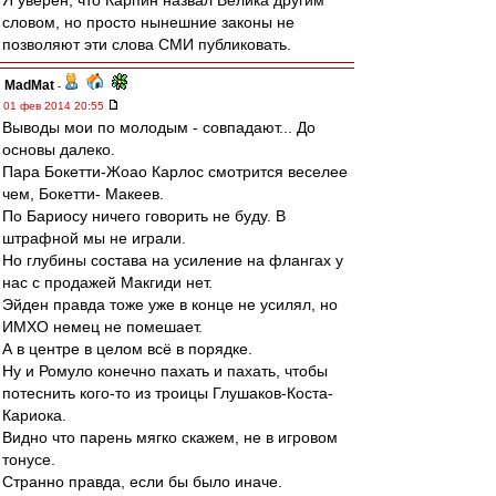
Я уверен, что Карпин назвал Велика другим
словом, но просто нынешние законы не
позволяют эти слова СМИ публиковать.
MadMat
-
01 фев 2014 20:55
Выводы мои по молодым - совпадают... До
основы далеко.
Пара Бокетти-Жоао Карлос смотрится веселее
чем, Бокетти- Макеев.
По Бариосу ничего говорить не буду. В
штрафной мы не играли.
Но глубины состава на усиление на флангах у
нас с продажей Макгиди нет.
Эйден правда тоже уже в конце не усилял, но
ИМХО немец не помешает.
А в центре в целом всё в порядке.
Ну и Ромуло конечно пахать и пахать, чтобы
потеснить кого-то из троицы Глушаков-Коста-
Кариока.
Видно что парень мягко скажем, не в игровом
тонусе.
Странно правда, если бы было иначе.