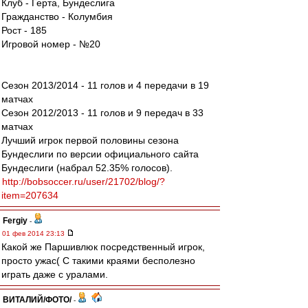
Клуб - Герта, Бундеслига
Гражданство - Колумбия
Рост - 185
Игровой номер - №20
Сезон 2013/2014 - 11 голов и 4 передачи в 19
матчах
Сезон 2012/2013 - 11 голов и 9 передач в 33
матчах
Лучший игрок первой половины сезона
Бундеслиги по версии официального сайта
Бундеслиги (набрал 52.35% голосов).
http://bobsoccer.ru/user/21702/blog/?
item=207634
Fergiy
-
01 фев 2014 23:13
Какой же Паршивлюк посредственный игрок,
просто ужас( С такими краями бесполезно
играть даже с уралами.
ВИТАЛИЙ/ФОТО/
-