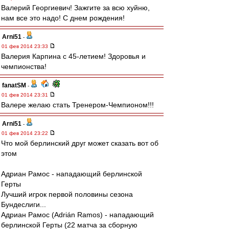
Валерий Георгиевич! Зажгите за всю хуйню,
нам все это надо! С днем рождения!
Arni51
-
01 фев 2014 23:33
Валерия Карпина с 45-летием! Здоровья и
чемпионства!
fanatSM
-
01 фев 2014 23:31
Валере желаю стать Тренером-Чемпионом!!!
Arni51
-
01 фев 2014 23:22
Что мой берлинский друг может сказать вот об
этом
Адриан Рамос - нападающий берлинской
Герты
Лучший игрок первой половины сезона
Бундеслиги...
Адриан Рамос (Adrián Ramos) - нападающий
берлинской Герты (22 матча за сборную