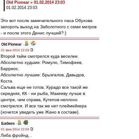
Old Pionear » 01.02.2014 23:03
01.02.2014 23:03
Это вот после замечательного паса Обухова
запороть выход на Заболотного с семи метров
- и после этого Денис лучший?:)
Old Pionear
-
01 фев 2014 22:03
Второй тайм смотрелся куда веселее.
Абсолютно худшие: Ромуло, Тимофеев,
Барриос.
Абсолютно лучшие: Брызгалов, Давыдов,
Коста.
Сальва еще не готов, Хурадо все такой же
середняк, КК - ни рыба, Макееву лучше в
центре, чем справа, Кутепов неплохо
смотрелся. И все так же нет плеймейкера
(хочется увидеть уже Жано в составе).
Бабкен
-
01 фев 2014 22:03
Либа фройнд...