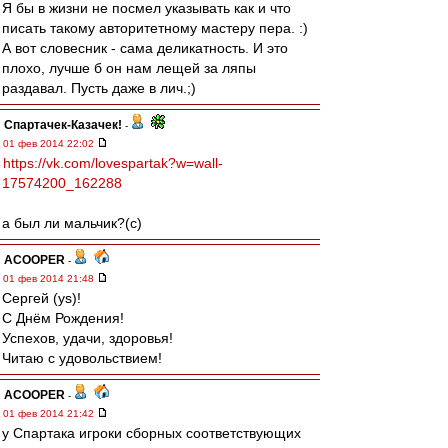
Я бы в жизни не посмел указывать как и что
писать такому авторитетному мастеру пера. :)
А вот словесник - сама деликатность. И это
плохо, лучше б он нам лещей за ляпы
раздавал. Пусть даже в лич.;)
Спартачек-Казачек!
-
01 фев 2014 22:02
https://vk.com/lovespartak?w=wall-
17574200_162288
а был ли мальчик?(с)
ACOOPER
-
01 фев 2014 21:48
Сергей (ys)!
С Днём Рождения!
Успехов, удачи, здоровья!
Читаю с удовольствием!
ACOOPER
-
01 фев 2014 21:42
у Спартака игроки сборных соответствующих