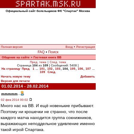
Официальный сайт болельщиков ФК "Спартак" Москва
Полная версия
Вход
•
Регистрация
FAQ
•
Поиск
Общение на сайте
Гостевая книга ВВ
»
Пред. тема
|
След. тема
Страница
104
из
109
[ Сообщений: 5408 ]
На страницу
Пред.
1
...
101
,
102
,
103
,
104
,
105
,
106
,
107
...
109
След.
Начать новую тему
Добавить
Версия для печати
01.02.2014 - 28.02.2014
mmmmm
-
02 фев 2014 00:02
Много нас на ВВ. И ещё новенькие прибывают.
Поэтому ни крошечки не странно, что после
каждого матча находится группа сокнижников,
выражающих неподдельное удивление именно
такой игрой Спартака.