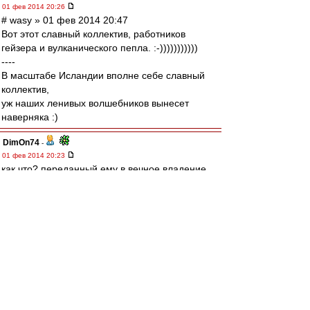
01 фев 2014 20:26
# wasy » 01 фев 2014 20:47
Вот этот славный коллектив, работников
гейзера и вулканического пепла. :-)))))))))))
----
В масштабе Исландии вполне себе славный
коллектив,
уж наших ленивых волшебников вынесет
наверняка :)
DimOn74
-
01 фев 2014 20:23
как что? переданный ему в вечное владение
осиновый кол, с занозами кверху.
тут ка бы без вариантов...
:)
Arni51
-
01 фев 2014 20:22
RW_005 » 5 минут назад
Нападающего на смену Мовсисяна у нас нет.
По-хорошему надо искать второго напа
сопоставимого уровня.