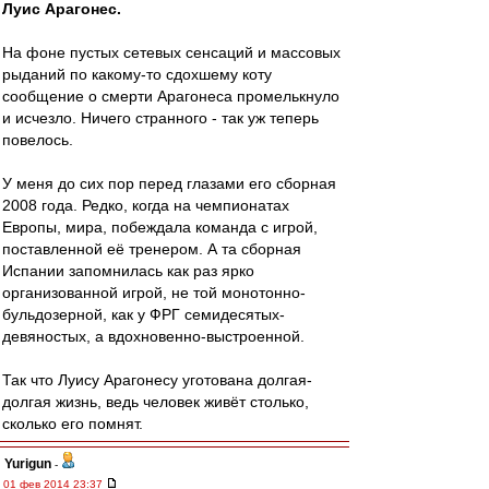
Луис Арагонес.
На фоне пустых сетевых сенсаций и массовых
рыданий по какому-то сдохшему коту
сообщение о смерти Арагонеса промелькнуло
и исчезло. Ничего странного - так уж теперь
повелось.
У меня до сих пор перед глазами его сборная
2008 года. Редко, когда на чемпионатах
Европы, мира, побеждала команда с игрой,
поставленной её тренером. А та сборная
Испании запомнилась как раз ярко
организованной игрой, не той монотонно-
бульдозерной, как у ФРГ семидесятых-
девяностых, а вдохновенно-выстроенной.
Так что Луису Арагонесу уготована долгая-
долгая жизнь, ведь человек живёт столько,
сколько его помнят.
Yurigun
-
01 фев 2014 23:37