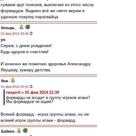
сужаем круг поисков, выключая из этого числа
форвардов. Видимо всё же свято верим в
удачную покупку парагвайца
Козырь_
-
01 фев 2014 20:46
ys
Сереж, с днем рождения!
Будь здоров и счастлив!
И конечно же пожелаю здоровья Александру
Якушеву, кумиру детства.
Nox
-
01 фев 2014 20:45
rwspirit » 01 фев 2014 21:39
форварды не входят в группу игроков атаки?
Мы форвардов не ищем?
Всякий форвард - игрок группы атаки, но не
всякий игрок группы атаки - форвард.
Бабкен
-