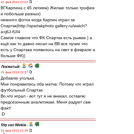
01 фев 2014 23:02
ВГКарпина с 45 летием) Жилаю только трофеи
и побольше разных)
немного фоток когда Карпин играл за
Спартак)http://spartakphoto.gallery.ru/watch?
a=j6J-fUI4
Самое главное что ФК Спартак есть рыжие ) а
ещё как то давно писал на ВВ все лучие что
есть у Спартака появилось на свет в феврале и
больше ФК))
Лохматый
-
01 фев 2014 22:57
Добавлю уголька.
Мне понравились оба матча. Потому что играл
футбольный Спартак.
Во что играл - вот тут я не вникал, оставлю
предсезонным аналитикам. Меня радует сам
факт!
:D
Rip van Winkle
-
01 фев 2014 22:35