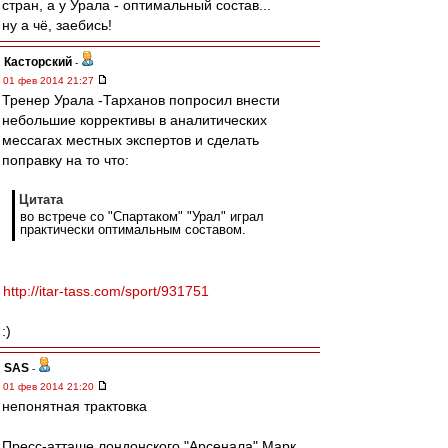
стран, а у Урала - оптимальный состав...
ну а чё, заебись!
Касторский
-
01 фев 2014 21:27
Тренер Урала -Тарханов попросил внести
небольшие коррективы в аналитических
мессагах местных экспертов и сделать
поправку на то что:
Цитата
во встрече со "Спартаком" "Урал" играл
практически оптимальным составом.
http://itar-tass.com/sport/931751
:)
SAS
-
01 фев 2014 21:20
непонятная трактовка
Пресс-атташе лондонского "Арсенала" Марк