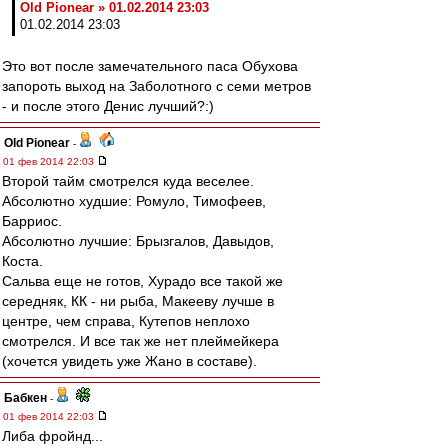
Old Pionear » 01.02.2014 23:03
01.02.2014 23:03
Это вот после замечательного паса Обухова
запороть выход на Заболотного с семи метров
- и после этого Денис лучший?:)
Old Pionear
-
01 фев 2014 22:03
Второй тайм смотрелся куда веселее.
Абсолютно худшие: Ромуло, Тимофеев,
Барриос.
Абсолютно лучшие: Брызгалов, Давыдов,
Коста.
Сальва еще не готов, Хурадо все такой же
середняк, КК - ни рыба, Макееву лучше в
центре, чем справа, Кутепов неплохо
смотрелся. И все так же нет плеймейкера
(хочется увидеть уже Жано в составе).
Бабкен
-
01 фев 2014 22:03
Либа фройнд...