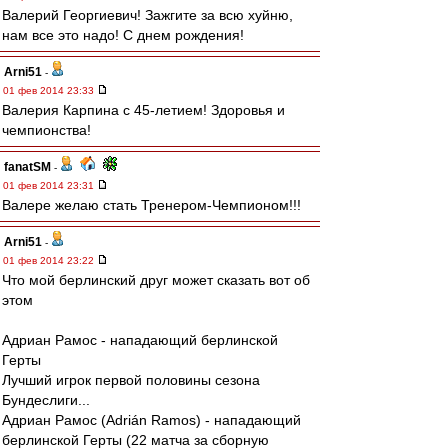
Валерий Георгиевич! Зажгите за всю хуйню,
нам все это надо! С днем рождения!
Arni51
-
01 фев 2014 23:33
Валерия Карпина с 45-летием! Здоровья и
чемпионства!
fanatSM
-
01 фев 2014 23:31
Валере желаю стать Тренером-Чемпионом!!!
Arni51
-
01 фев 2014 23:22
Что мой берлинский друг может сказать вот об
этом
Адриан Рамос - нападающий берлинской
Герты
Лучший игрок первой половины сезона
Бундеслиги...
Адриан Рамос (Adrián Ramos) - нападающий
берлинской Герты (22 матча за сборную