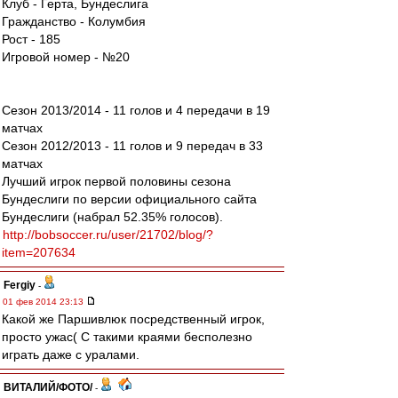
Клуб - Герта, Бундеслига
Гражданство - Колумбия
Рост - 185
Игровой номер - №20
Сезон 2013/2014 - 11 голов и 4 передачи в 19
матчах
Сезон 2012/2013 - 11 голов и 9 передач в 33
матчах
Лучший игрок первой половины сезона
Бундеслиги по версии официального сайта
Бундеслиги (набрал 52.35% голосов).
http://bobsoccer.ru/user/21702/blog/?
item=207634
Fergiy
-
01 фев 2014 23:13
Какой же Паршивлюк посредственный игрок,
просто ужас( С такими краями бесполезно
играть даже с уралами.
ВИТАЛИЙ/ФОТО/
-