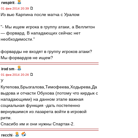
rwspirit
-
01 фев 2014 20:39
Из вью Карпина после матча с Уралом
"- Мы ищем игрока в группу атаки, а Веллитон
— форвард. В нападающих сейчас нет
необходимости."
форварды не входят в группу игроков атаки?
Мы форвардов не ищем?
irod sm
-
01 фев 2014 20:26
У
Кутепова,Брызгалова,Тимофеева,Ходырева,Да
выдова и отчасти Обухова (потому что кирдык с
нападающими) на данном этапе важная
социальная функция -дать постепенно
вернувшимся из лазарета войти в игровой
ритм.
Спасибо им и они нужны Спартак-2.
recchi
-