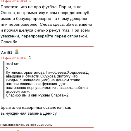
01 фев 2014 20:41
Простите, что не про футбол. Парни, я не
Ожегов, но грамматику и сам посредственнуб
имею и браузер проверяет, а я ему доверяю
или перепроверяю. Слова сдесь, зблев, извени
и прочая шелуха сильно режут глаз. При всем
уважении, перепроверяйте перед отправкой.
Спасибо
Arni51
-
01 фев 2014 20:40
irod sm
У
Кутепова,Брызгалова,Тимофеева,Ходырева,Д
авыдова и отчасти Обухова (потому что
кирдык с нападающими) на данном этапе
важная социальная функция -дать
постепенно вернувшимся из лазарета войти в
игровой ритм.
Спасибо им и они нужны Спартак-2.
Брызгалов наверняка останется, как
вынужденная замена Денису
Редактировалось 01 фев 2014 20:42