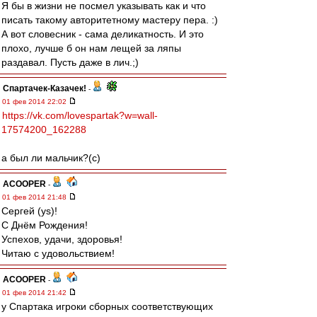
Я бы в жизни не посмел указывать как и что
писать такому авторитетному мастеру пера. :)
А вот словесник - сама деликатность. И это
плохо, лучше б он нам лещей за ляпы
раздавал. Пусть даже в лич.;)
Спартачек-Казачек!
-
01 фев 2014 22:02
https://vk.com/lovespartak?w=wall-
17574200_162288
а был ли мальчик?(с)
ACOOPER
-
01 фев 2014 21:48
Сергей (ys)!
С Днём Рождения!
Успехов, удачи, здоровья!
Читаю с удовольствием!
ACOOPER
-
01 фев 2014 21:42
у Спартака игроки сборных соответствующих