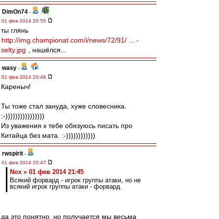
DimOn74
-
01 фев 2014 20:55
ты глянь
http://img.championat.com/i/news/72/91/ ... -
selty.jpg
, нашёлся...
wasy
-
01 фев 2014 20:48
Кареныч!
Ты тоже стал зануда, хуже словесника.
:-))))))))))))))))
Из уважения к тебе обязуюсь писать про
Китайца без мата. :-))))))))))))
rwspirit
-
01 фев 2014 20:47
Nox » 01 фев 2014 21:45
Всякий форвард - игрок группы атаки, но не
всякий игрок группы атаки - форвард.
да это понятно, но получается мы весьма