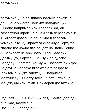
Колумбии)
Колумбиец, но по типажу больше похож на
длинноногих африканских нападающих
(Н'Дойе например или Траоре). Да, он
возрастной игрок, но в нем есть перспективы:
1) Играет довольно прилично в топовом
чемпионате. 2) Играет за скромную Герту т.е.
вполне возможно что пойдет на "повышение".
3) Забивает не абы кому... Гол: Баварии,
Дортмунду, Боруссии М. Ну и по дублю:
Вердеру и Хоффенхайму. 4) Возрастной игрок,
но другие неплохо играют в его возрасте
(притом они уже заняты)... Например
Мартинесу из Порту тоже 27 лет. Есть еще
Манджукич или Реми. Примеров достаточно. : )
Родился - 22.01.1986 (27 лет), Сантандер-де-
Киличао, Колумбия
Позиция - нападающий