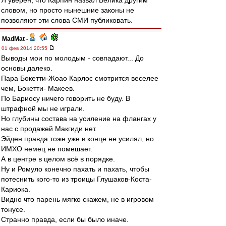
Я уверен, что Карпин назвал Велика другим
словом, но просто нынешние законы не
позволяют эти слова СМИ публиковать.
MadMat
-
01 фев 2014 20:55
Выводы мои по молодым - совпадают... До
основы далеко.
Пара Бокетти-Жоао Карлос смотрится веселее
чем, Бокетти- Макеев.
По Бариосу ничего говорить не буду. В
штрафной мы не играли.
Но глубины состава на усиление на флангах у
нас с продажей Макгиди нет.
Эйден правда тоже уже в конце не усилял, но
ИМХО немец не помешает.
А в центре в целом всё в порядке.
Ну и Ромуло конечно пахать и пахать, чтобы
потеснить кого-то из троицы Глушаков-Коста-
Кариока.
Видно что парень мягко скажем, не в игровом
тонусе.
Странно правда, если бы было иначе.