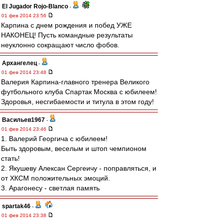
El Jugador Rojo-Blanco
-
01 фев 2014 23:56
Карпина с днем рождения и побед УЖЕ
НАКОНЕЦ! Пусть командные результаты
неуклонно сокращают число фобов.
Архангелец
-
01 фев 2014 23:48
Валерия Карпина-главного тренера Великого
футбольного клуба Спартак Москва с юбилеем!
Здоровья, несгибаемости и титула в этом году!
Васильев1967
-
01 фев 2014 23:46
1. Валерий Георгича с юбилеем!
Быть здоровым, веселым и штоп чемпионом
стать!
2. Якушеву Алексан Сергеичу - поправляться, и
от ХКСМ положительных эмоций.
3. Арагонесу - светлая память
spartak46
-
01 фев 2014 23:38