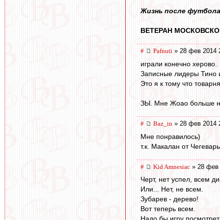
Жизнь после футбол
ВЕТЕРАН МОСКОВСКО
#
Pafnuti
» 28 фев 2014 
играли конечно херово.
Записные лидеры Тино и
Это я к тому что товарня
ЗЫ. Мне Жоао больше нр
#
Baz_in
» 28 фев 2014 
Мне понравилось)
т.к. Макалан от Чегевар
#
Kid Amnesiac
» 28 фев 
Черт, нет успел, всем д
Или... Нет, не всем.
Зубарев - дерево!
Вот теперь всем.
Надо бы игру посмотреть