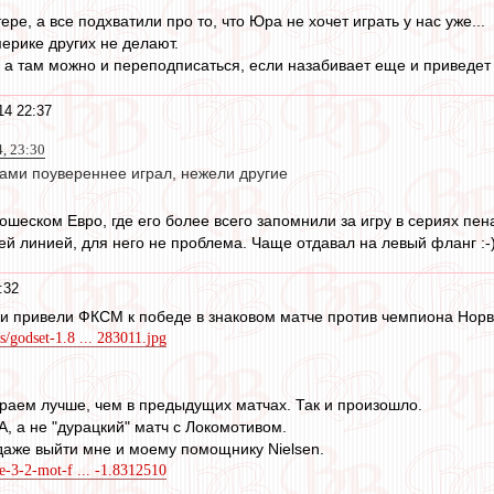
ере, а все подхватили про то, что Юра не хочет играть у нас уже...
рике других не делают.
, а там можно и переподписаться, если назабивает еще и приведет 
14 22:37
, 23:30
гами поувереннее играл, нежели другие
еском Евро, где его более всего запомнили за игру в сериях пенал
й линией, для него не проблема. Чаще отдавал на левый фланг :-)
:32
ки привели ФКСМ к победе в знаковом матче против чемпиона Норв
s/godset-1.8 ... 283011.jpg
:
граем лучше, чем в предыдущих матчах. Так и произошло.
, а не "дурацкий" матч с Локомотивом.
даже выйти мне и моему помощнику Nielsen.
te-3-2-mot-f ... -1.8312510