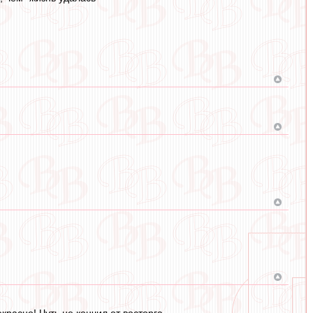
красно! Чуть не кончил от восторга