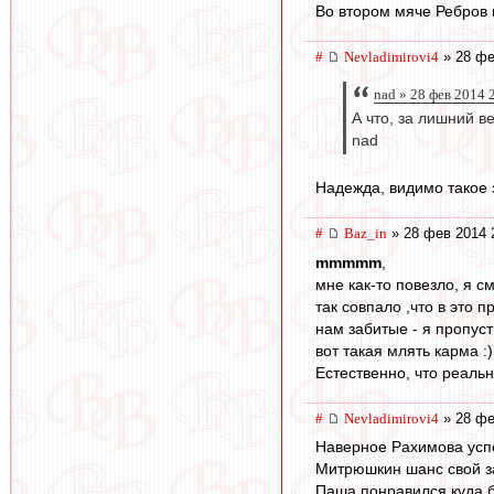
Во втором мяче Ребров 
#
Nevladimirovi4
» 28 фе
nad » 28 фев 2014 
А что, за лишний в
nad
Надежда, видимо такое з
#
Baz_in
» 28 фев 2014 
mmmmm
,
мне как-то повезло, я с
так совпало ,что в это
нам забитые - я пропуст
вот такая млять карма :)
Естественно, что реальн
#
Nevladimirovi4
» 28 фе
Наверное Рахимова усп
Митрюшкин шанс свой зас
Паша понравился куда б