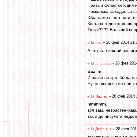
Правый фланг сегодня и
Несколько выходов со с
Юра даже в пол-ноги го
Коста сегодня хорошо пр
Таски???? Большой вопро
#
nad
» 28 фев 2014 21:
А что, за лишний вес и
#
mmmmm
» 28 фев 201
Baz_in
,
И вовсе не зря. Когда ж
Ну, не всерьёз же они та
#
Baz_in
» 28 фев 2014 
mmmmm
,
зря вам, неврастеникам,
так и до инсульта недале
#
Добрыня
» 28 фев 201
Ахуительный выход из об