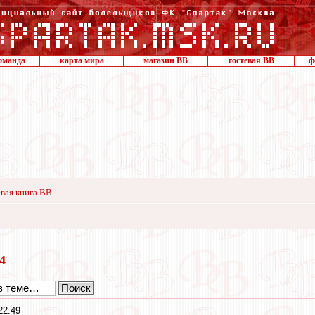
оманда
карта мира
магазин ВВ
гостевая ВВ
ф
вая книга ВВ
14
22:49