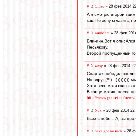
#
Cmac
» 28 фев 2014 2
А я смотрю второй тайм
как. Не хочу сглазить, 
#
samMara
» 28 фев 2014
Бли-иин.Вот я описАлся
Песьякову.
Второй пропущенный гол
#
wasy
» 28 фев 2014 22
Спартак победил вполн
Но вдруг (!!!) :-)))))))))
Хотя весь матч сказыва
В конце матча, после н
http://www.godset.no/news/ar
#
Nox
» 28 фев 2014 22:
Всех с побе... А, вы про
#
have got no nick
» 28 ф