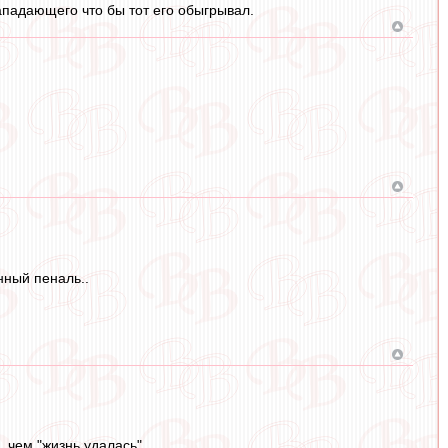
ападающего что бы тот его обыгрывал.
нный пеналь..
 чем "жизнь удалась"