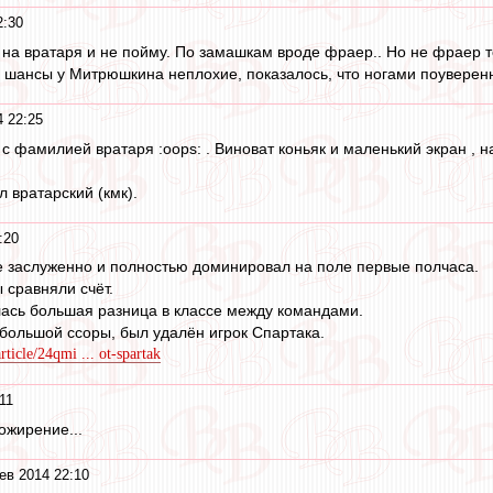
2:30
 на вратаря и не пойму. По замашкам вроде фраер.. Но не фраер т
но шансы у Митрюшкина неплохие, показалось, что ногами поуверенн
 22:25
 с фамилией вратаря :oops: . Виноват коньяк и маленький экран , 
 вратарский (кмк).
:20
е заслуженно и полностью доминировал на поле первые полчаса.
 мы сравняли счёт.
лась большая разница в классе между командами.
ебольшой ссоры, был удалён игрок Спартака.
ticle/24qmi ... ot-spartak
11
 ожирение...
ев 2014 22:10