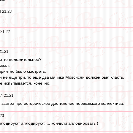
 21:23
21:22
21:21
то-то положительное?
ывал.
 приятно было смотреть.
ли не еще три, то еще два мячика Мовсисян должен был класть.
е испытывается, конечно.
4 21:21
ь завтра про историческое достижение норвежского коллектива.
20
лодируют аплодируют..... кончили аплодировать )