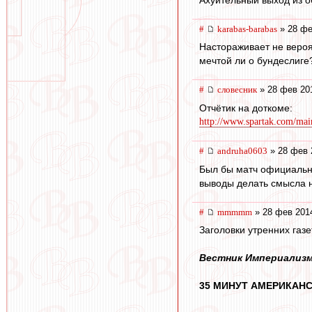
#
karabas-barabas
» 28 фе
Настораживает не вероя
мечтой ли о бундеслиге
#
словесник
» 28 фев 20
Отчётик на доткоме:
http://www.spartak.com/mai
#
andruha0603
» 28 фев 
Был бы матч официальны
выводы делать смысла н
#
mmmmm
» 28 фев 201
Заголовки утренних газе
Вестник Империализ
35 МИНУТ АМЕРИКАНС