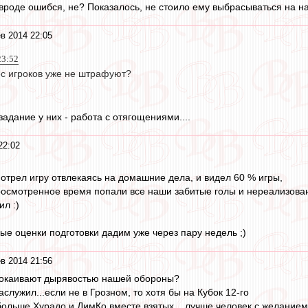
вроде ошибся, не? Показалось, не стоило ему выбрасываться на н
в 2014 22:05
23:52
ес игроков уже не штрафуют?
адание у них - работа с отягощениями....
22:02
мотрел игру отвлекаясь на домашние дела, и видел 60 % игры,
 просмотренное время попали все наши забитые голы и нереализова
ил :)
ые оценки подготовки дадим уже через пару недель ;)
в 2014 21:56
окаивают дырявостью нашей обороны?
лужил...если не в Грозном, то хотя бы на Кубок 12-го
ольше Хурадо и ДимКо вместе взятых... лучше человек с желанием,