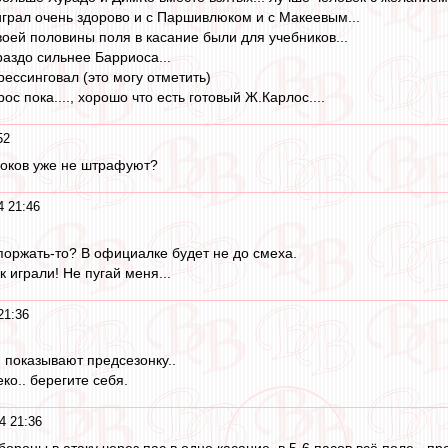
грал очень здорово и с Паршивлюком и с Макеевым...
воей половины поля в касание были для учебников...
раздо сильнее Барриоса...
ессинговал (это могу отметить)
с пока...., хорошо что есть готовый Ж.Карлос....
52
гроков уже не штрафуют?
4 21:46
 поржать-то? В официалке будет не до смеха.
к играли! Не пугай меня...
21:36
 показывают предсезонку..
ко.. берегите себя.
4 21:36
ороны в атаку через пас в одно касание, в 5-6 пасов всё поле - пре