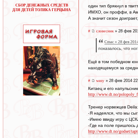
СБОР ДЕНЕЖНЫХ СРЕДСТВ
один тип брякнул в твитт
ДЛЯ ДЕТЕЙ ТОЛИКА ГЕРЦЫНА
ИМХО, он проффи, в Аме
А значит сезон доиграет
#
словесник
» 28 фев 20
Cmac » 28 фев 2014
показалось, что но
Ещё в том победном юнош
находящемуся за средне
#
wasy
» 28 фев 2014 22
Китаец и его напульсни
http://www.dt.no/polopoly_f
Тренер норвежцев Deila
-Я надеялся, что мы сы
-Имею ввиду игру с ЦСКА
-Где на поле пришлось 
http://www.dt.no/godset/tap