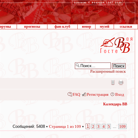
орумы
прогнозы
фан-клуб
юмор
музей
ссылки
Расширенный поиск
FAQ
Регистрация
Вход
Календарь ВВ
1
Сообщений: 5408 •
Страница
1
из
109
•
2
3
4
5
...
109