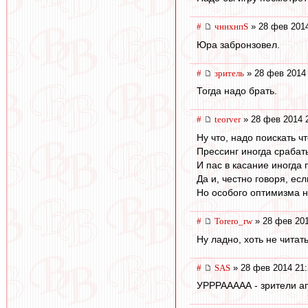
#
чннхнпS
» 28 фев 2014
Юра забронзовел.
#
зpитель
» 28 фев 2014 
Тогда надо брать.
#
teorver
» 28 фев 2014 
Ну что, надо поискать ч
Прессинг иногда срабат
И пас в касание иногда
Да и, честно говоря, ес
Но особого оптимизма н
#
Torero_rw
» 28 фев 201
Ну ладно, хоть не читат
#
SAS
» 28 фев 2014 21:
УРРРААААА - зрители ап