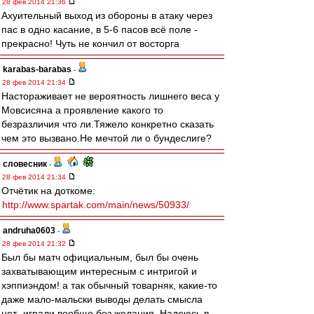
28 фев 2014 21:36
Ахуительный выход из обороны в атаку через
пас в одно касание, в 5-6 пасов всё поле -
прекрасно! Чуть не кончил от восторга
karabas-barabas
-
28 фев 2014 21:34
Настораживает не вероятность лишнего веса у
Мовсисяна а проявление какого то
безразличия что ли.Тяжело конкретно сказать
чем это вызвано.Не мечтой ли о бундеслиге?
словесник
-
28 фев 2014 21:34
Отчётик на доткоме:
http://www.spartak.com/main/news/50933/
andruha0603
-
28 фев 2014 21:32
Был бы матч официальным, был бы очень
захватывающим интересным с интригой и
хэппиэндом! а так обычный товарняк, какие-то
даже мало-мальски выводы делать смысла
нет- играли вообще без желания. Надеюсь в