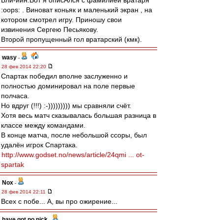
Бли-иин.Вот я описАлся с фамилией вратаря
:oops: . Виноват коньяк и маленький экран , на
котором смотрел игру. Приношу свои
извинения Сергею Песьякову.
Второй пропущенный гол вратарский (кмк).
wasy
-
28 фев 2014 22:20
Спартак победил вполне заслуженно и
полностью доминировал на поле первые
полчаса.
Но вдруг (!!!) :-))))))))) мы сравняли счёт.
Хотя весь матч сказывалась большая разница в
классе между командами.
В конце матча, после небольшой ссоры, был
удалён игрок Спартака.
http://www.godset.no/news/article/24qmi ... ot-
spartak
Nox
-
28 фев 2014 22:11
Всех с побе... А, вы про ожирение...
have got no nick
-