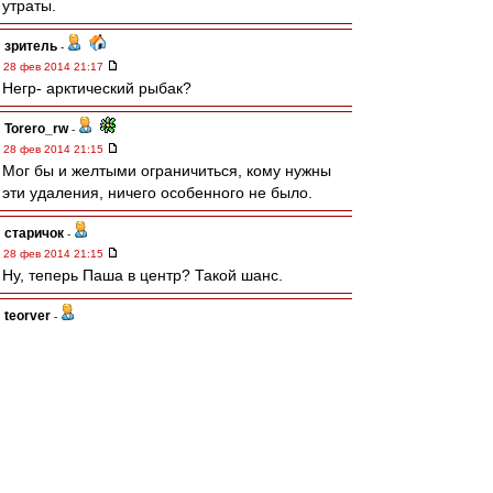
утраты.
зpитель
-
28 фев 2014 21:17
Негр- арктический рыбак?
Torero_rw
-
28 фев 2014 21:15
Мог бы и желтыми ограничиться, кому нужны
эти удаления, ничего особенного не было.
старичок
-
28 фев 2014 21:15
Ну, теперь Паша в центр? Такой шанс.
teorver
-
28 фев 2014 21:14
Ну что, у Яковлева шанс сыграть чистого напа?
Olddima
-
28 фев 2014 21:14
- А почему у Вас все пасы поперек?
- Как почему, у нас два нападающих Жирный
Китаеец и пузатый Юра.