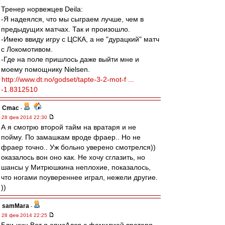
Тренер норвежцев Deila:
-Я надеялся, что мы сыграем лучше, чем в
предыдущих матчах. Так и произошло.
-Имею ввиду игру с ЦСКА, а не "дурацкий" матч
с Локомотивом.
-Где на поле пришлось даже выйти мне и
моему помощнику Nielsen.
http://www.dt.no/godset/tapte-3-2-mot-f ...
-1.8312510
Cmac
-
28 фев 2014 22:30
А я смотрю второй тайм на вратаря и не
пойму. По замашкам вроде фраер.. Но не
фраер точно.. Уж больно уверено смотрелся))
оказалось вон оно как. Не хочу сглазить, но
шансы у Митрюшкина неплохие, показалось,
что ногами поувереннее играл, нежели другие.
))
samMara
-
28 фев 2014 22:25