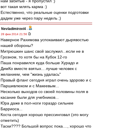
нам забитые - я пропустил :)
вот такая млять карма :)
Естественно, что реальные оценки подготовки
дадим уже через пару недель ;)
Nevladimirovi4
-
28 фев 2014 21:56
Наверное Рахимова успокаивают дырявостью
нашей обороны?
Митрюшкин шанс свой заслужил...если не в
Грозном, то хотя бы на Кубок 12-го
Паша понравился куда больше Хурадо и
ДимКо вместе взятых... лучше человек с
желанием, чем "жизнь удалась"
Правый фланг сегодня играл очень здорово и с
Паршивлюком и с Макеевым...
Несколько выходов со своей половины поля в
касание были для учебников...
Юра даже в пол-ноги гораздо сильнее
Барриоса...
Коста сегодня хорошо прессинговал (это могу
отметить)
Таски???? Большой вопрос пока...., хорошо что