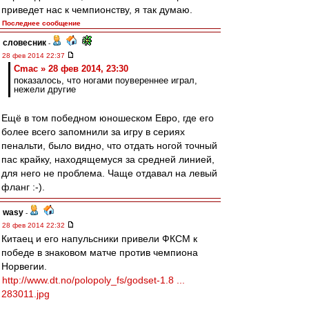
приведет нас к чемпионству, я так думаю.
Последнее сообщение
словесник
-
28 фев 2014 22:37
Cmac » 28 фев 2014, 23:30
показалось, что ногами поувереннее играл,
нежели другие
Ещё в том победном юношеском Евро, где его
более всего запомнили за игру в сериях
пенальти, было видно, что отдать ногой точный
пас крайку, находящемуся за средней линией,
для него не проблема. Чаще отдавал на левый
фланг :-).
wasy
-
28 фев 2014 22:32
Китаец и его напульсники привели ФКСМ к
победе в знаковом матче против чемпиона
Норвегии.
http://www.dt.no/polopoly_fs/godset-1.8 ...
283011.jpg