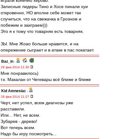
играли конечно херово.
Записные лидеры Тино и Хосе пинали хуи
откровенно, НО вполне себе может так
случиться, что на свежачка в Грозном и
побежим и заиграем)))
Это я к тому что товарняк есть товарняк.
ЗЫ. Мне Жоао больше нравится, и на
опережение сыграет и в атаке в пас покатает.
Baz_in
-
28 фев 2014 21:30
Мне понравилось)
т.к. Макалан от Чегевары всё ближе и ближе
Kid Amnesiac
-
28 фев 2014 21:27
Черт, нет успел, всем диагнозы уже
расставили.
Или... Нет, не всем.
Зубарев - дерево!
Вот теперь всем.
Надо бы игру посмотреть...