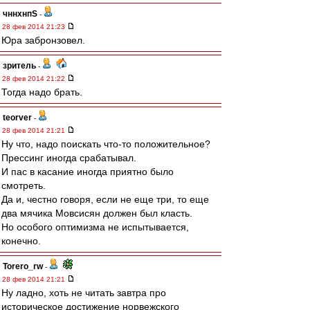
чннхнпS
-
28 фев 2014 21:23
Юра забронзовел.
зpитель
-
28 фев 2014 21:22
Тогда надо брать.
teorver
-
28 фев 2014 21:21
Ну что, надо поискать что-то положительное?
Прессинг иногда срабатывал.
И пас в касание иногда приятно было
смотреть.
Да и, честно говоря, если не еще три, то еще
два мячика Мовсисян должен был класть.
Но особого оптимизма не испытывается,
конечно.
Torero_rw
-
28 фев 2014 21:21
Ну ладно, хоть не читать завтра про
историческое достижение норвежского