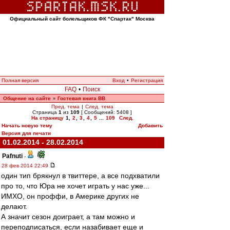
Официальный сайт болельщиков ФК "Спартак" Москва
Полная версия
Вход
•
Регистрация
FAQ
•
Поиск
Общение на сайте
Гостевая книга ВВ
»
Пред. тема
|
След. тема
Страница
1
из
109
[ Сообщений: 5408 ]
На страницу
1
,
2
,
3
,
4
,
5
...
109
След.
Начать новую тему
Добавить
Версия для печати
01.02.2014 - 28.02.2014
Pafnuti
-
28 фев 2014 22:49
один тип брякнул в твиттере, а все подхватили
про то, что Юра не хочет играть у нас уже...
ИМХО, он проффи, в Америке других не
делают.
А значит сезон доиграет, а там можно и
переподписаться, если назабивает еще и