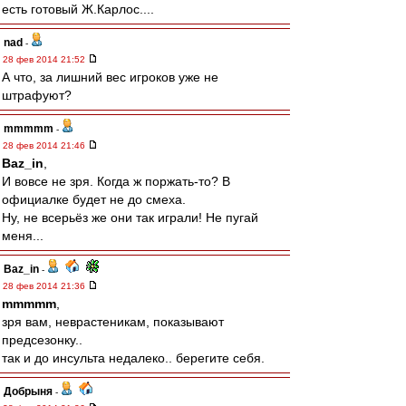
есть готовый Ж.Карлос....
nad
-
28 фев 2014 21:52
А что, за лишний вес игроков уже не
штрафуют?
mmmmm
-
28 фев 2014 21:46
Baz_in
,
И вовсе не зря. Когда ж поржать-то? В
официалке будет не до смеха.
Ну, не всерьёз же они так играли! Не пугай
меня...
Baz_in
-
28 фев 2014 21:36
mmmmm
,
зря вам, неврастеникам, показывают
предсезонку..
так и до инсульта недалеко.. берегите себя.
Добрыня
-