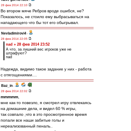
28 фев 2014 22:10
Во втором мяче Ребров вроде ошибся, не?
Показалось, не стоило ему выбрасываться на
нападающего что бы тот его обыгрывал.
Nevladimirovi4
-
28 фев 2014 22:05
nad » 28 фев 2014 23:52
А что, за лишний вес игроков уже не
штрафуют?
nad
Надежда, видимо такое задание у них - работа
с отягощениями....
Baz_in
-
28 фев 2014 22:02
mmmmm
,
мне как-то повезло, я смотрел игру отвлекаясь
на домашние дела, и видел 60 % игры,
так совпало ,что в это просмотренное время
попали все наши забитые голы и
нереализованный пеналь..