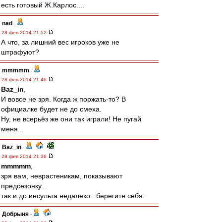
есть готовый Ж.Карлос....
nad
-
28 фев 2014 21:52
А что, за лишний вес игроков уже не
штрафуют?
mmmmm
-
28 фев 2014 21:46
Baz_in
,
И вовсе не зря. Когда ж поржать-то? В
официалке будет не до смеха.
Ну, не всерьёз же они так играли! Не пугай
меня...
Baz_in
-
28 фев 2014 21:36
mmmmm
,
зря вам, неврастеникам, показывают
предсезонку..
так и до инсульта недалеко.. берегите себя.
Добрыня
-