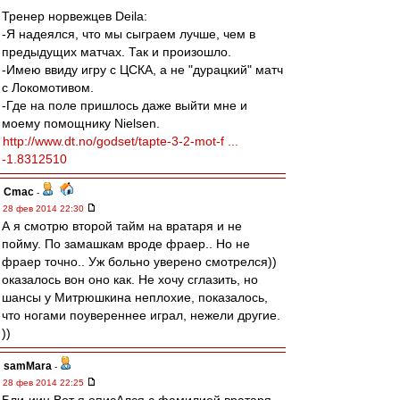
Тренер норвежцев Deila:
-Я надеялся, что мы сыграем лучше, чем в
предыдущих матчах. Так и произошло.
-Имею ввиду игру с ЦСКА, а не "дурацкий" матч
с Локомотивом.
-Где на поле пришлось даже выйти мне и
моему помощнику Nielsen.
http://www.dt.no/godset/tapte-3-2-mot-f ...
-1.8312510
Cmac
-
28 фев 2014 22:30
А я смотрю второй тайм на вратаря и не
пойму. По замашкам вроде фраер.. Но не
фраер точно.. Уж больно уверено смотрелся))
оказалось вон оно как. Не хочу сглазить, но
шансы у Митрюшкина неплохие, показалось,
что ногами поувереннее играл, нежели другие.
))
samMara
-
28 фев 2014 22:25