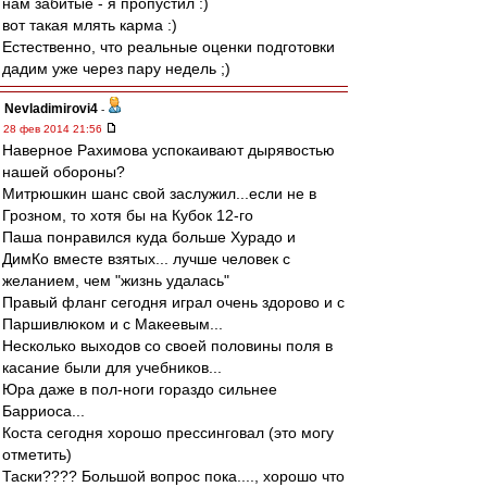
нам забитые - я пропустил :)
вот такая млять карма :)
Естественно, что реальные оценки подготовки
дадим уже через пару недель ;)
Nevladimirovi4
-
28 фев 2014 21:56
Наверное Рахимова успокаивают дырявостью
нашей обороны?
Митрюшкин шанс свой заслужил...если не в
Грозном, то хотя бы на Кубок 12-го
Паша понравился куда больше Хурадо и
ДимКо вместе взятых... лучше человек с
желанием, чем "жизнь удалась"
Правый фланг сегодня играл очень здорово и с
Паршивлюком и с Макеевым...
Несколько выходов со своей половины поля в
касание были для учебников...
Юра даже в пол-ноги гораздо сильнее
Барриоса...
Коста сегодня хорошо прессинговал (это могу
отметить)
Таски???? Большой вопрос пока...., хорошо что