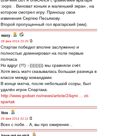
Бли-иин.Вот я описАлся с фамилией вратаря
:oops: . Виноват коньяк и маленький экран , на
котором смотрел игру. Приношу свои
извинения Сергею Песьякову.
Второй пропущенный гол вратарский (кмк).
wasy
-
28 фев 2014 22:20
Спартак победил вполне заслуженно и
полностью доминировал на поле первые
полчаса.
Но вдруг (!!!) :-))))))))) мы сравняли счёт.
Хотя весь матч сказывалась большая разница в
классе между командами.
В конце матча, после небольшой ссоры, был
удалён игрок Спартака.
http://www.godset.no/news/article/24qmi ... ot-
spartak
Nox
-
28 фев 2014 22:11
Всех с побе... А, вы про ожирение...
have got no nick
-