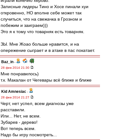
играли конечно херово.
Записные лидеры Тино и Хосе пинали хуи
откровенно, НО вполне себе может так
случиться, что на свежачка в Грозном и
побежим и заиграем)))
Это я к тому что товарняк есть товарняк.
ЗЫ. Мне Жоао больше нравится, и на
опережение сыграет и в атаке в пас покатает.
Baz_in
-
28 фев 2014 21:30
Мне понравилось)
т.к. Макалан от Чегевары всё ближе и ближе
Kid Amnesiac
-
28 фев 2014 21:27
Черт, нет успел, всем диагнозы уже
расставили.
Или... Нет, не всем.
Зубарев - дерево!
Вот теперь всем.
Надо бы игру посмотреть...