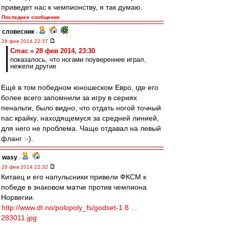
приведет нас к чемпионству, я так думаю.
Последнее сообщение
словесник
-
28 фев 2014 22:37
Cmac » 28 фев 2014, 23:30
показалось, что ногами поувереннее играл,
нежели другие
Ещё в том победном юношеском Евро, где его
более всего запомнили за игру в сериях
пенальти, было видно, что отдать ногой точный
пас крайку, находящемуся за средней линией,
для него не проблема. Чаще отдавал на левый
фланг :-).
wasy
-
28 фев 2014 22:32
Китаец и его напульсники привели ФКСМ к
победе в знаковом матче против чемпиона
Норвегии.
http://www.dt.no/polopoly_fs/godset-1.8 ...
283011.jpg