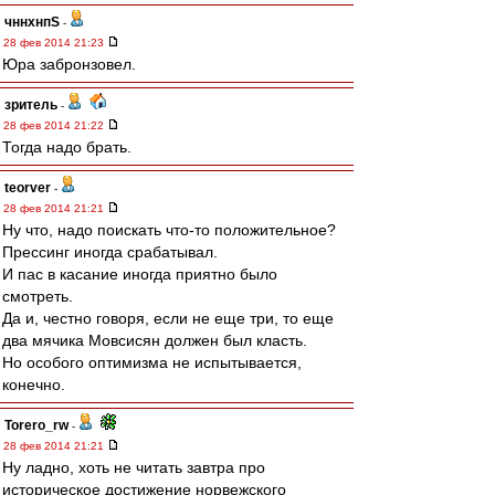
чннхнпS
-
28 фев 2014 21:23
Юра забронзовел.
зpитель
-
28 фев 2014 21:22
Тогда надо брать.
teorver
-
28 фев 2014 21:21
Ну что, надо поискать что-то положительное?
Прессинг иногда срабатывал.
И пас в касание иногда приятно было
смотреть.
Да и, честно говоря, если не еще три, то еще
два мячика Мовсисян должен был класть.
Но особого оптимизма не испытывается,
конечно.
Torero_rw
-
28 фев 2014 21:21
Ну ладно, хоть не читать завтра про
историческое достижение норвежского