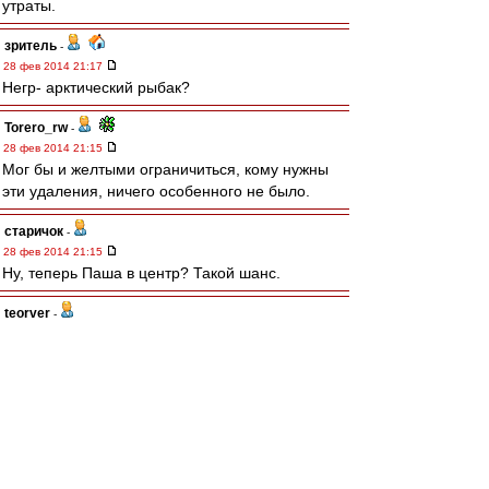
утраты.
зpитель
-
28 фев 2014 21:17
Негр- арктический рыбак?
Torero_rw
-
28 фев 2014 21:15
Мог бы и желтыми ограничиться, кому нужны
эти удаления, ничего особенного не было.
старичок
-
28 фев 2014 21:15
Ну, теперь Паша в центр? Такой шанс.
teorver
-
28 фев 2014 21:14
Ну что, у Яковлева шанс сыграть чистого напа?
Olddima
-
28 фев 2014 21:14
- А почему у Вас все пасы поперек?
- Как почему, у нас два нападающих Жирный
Китаеец и пузатый Юра.