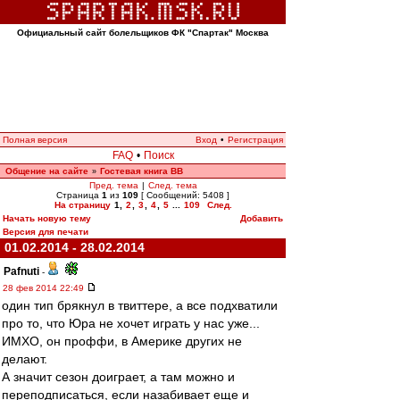
Официальный сайт болельщиков ФК "Спартак" Москва
Полная версия
Вход
•
Регистрация
FAQ
•
Поиск
Общение на сайте
Гостевая книга ВВ
»
Пред. тема
|
След. тема
Страница
1
из
109
[ Сообщений: 5408 ]
На страницу
1
,
2
,
3
,
4
,
5
...
109
След.
Начать новую тему
Добавить
Версия для печати
01.02.2014 - 28.02.2014
Pafnuti
-
28 фев 2014 22:49
один тип брякнул в твиттере, а все подхватили
про то, что Юра не хочет играть у нас уже...
ИМХО, он проффи, в Америке других не
делают.
А значит сезон доиграет, а там можно и
переподписаться, если назабивает еще и