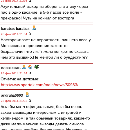
28 фев 2014 21:36
Ахуительный выход из обороны в атаку через
пас в одно касание, в 5-6 пасов всё поле -
прекрасно! Чуть не кончил от восторга
karabas-barabas
-
28 фев 2014 21:34
Настораживает не вероятность лишнего веса у
Мовсисяна а проявление какого то
безразличия что ли.Тяжело конкретно сказать
чем это вызвано.Не мечтой ли о бундеслиге?
словесник
-
28 фев 2014 21:34
Отчётик на доткоме:
http://www.spartak.com/main/news/50933/
andruha0603
-
28 фев 2014 21:32
Был бы матч официальным, был бы очень
захватывающим интересным с интригой и
хэппиэндом! а так обычный товарняк, какие-то
даже мало-мальски выводы делать смысла
нет- играли вообще без желания. Надеюсь в