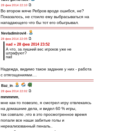
28 фев 2014 22:10
Во втором мяче Ребров вроде ошибся, не?
Показалось, не стоило ему выбрасываться на
нападающего что бы тот его обыгрывал.
Nevladimirovi4
-
28 фев 2014 22:05
nad » 28 фев 2014 23:52
А что, за лишний вес игроков уже не
штрафуют?
nad
Надежда, видимо такое задание у них - работа
с отягощениями....
Baz_in
-
28 фев 2014 22:02
mmmmm
,
мне как-то повезло, я смотрел игру отвлекаясь
на домашние дела, и видел 60 % игры,
так совпало ,что в это просмотренное время
попали все наши забитые голы и
нереализованный пеналь..