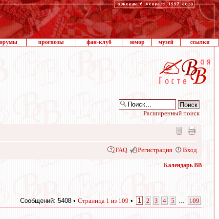
орумы
прогнозы
фан-клуб
юмор
музей
ссылки
Расширенный поиск
FAQ
Регистрация
Вход
Календарь ВВ
1
Сообщений: 5408 •
Страница
1
из
109
•
2
3
4
5
...
109