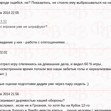
вроде ошибся, не? Показалось, не стоило ему выбрасываться на н
в 2014 22:05
23:52
ес игроков уже не штрафуют?
адание у них - работа с отягощениями....
22:02
мотрел игру отвлекаясь на домашние дела, и видел 60 % игры,
 просмотренное время попали все наши забитые голы и нереализова
ил :)
ые оценки подготовки дадим уже через пару недель ;)
в 2014 21:56
окаивают дырявостью нашей обороны?
лужил...если не в Грозном, то хотя бы на Кубок 12-го
ольше Хурадо и ДимКо вместе взятых... лучше человек с желанием,