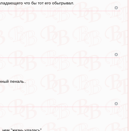
ападающего что бы тот его обыгрывал.
нный пеналь..
 чем "жизнь удалась"