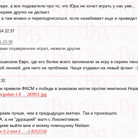
ере, а все подхватили про то, что Юра не хочет играть у нас уже...
рике других не делают.
, а там можно и переподписаться, если назабивает еще и приведет 
14 22:37
, 23:30
гами поувереннее играл, нежели другие
еском Евро, где его более всего запомнили за игру в сериях пенал
й линией, для него не проблема. Чаще отдавал на левый фланг :-)
:32
ки привели ФКСМ к победе в знаковом матче против чемпиона Норв
s/godset-1.8 ... 283011.jpg
:
граем лучше, чем в предыдущих матчах. Так и произошло.
, а не "дурацкий" матч с Локомотивом.
даже выйти мне и моему помощнику Nielsen.
te-3-2-mot-f ... -1.8312510