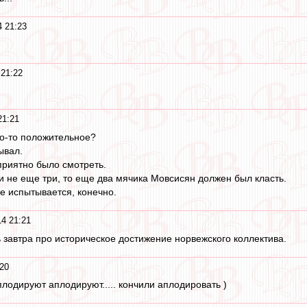
 21:23
21:22
21:21
то-то положительное?
ывал.
 приятно было смотреть.
ли не еще три, то еще два мячика Мовсисян должен был класть.
е испытывается, конечно.
4 21:21
ь завтра про историческое достижение норвежского коллектива.
20
лодируют аплодируют..... кончили аплодировать )