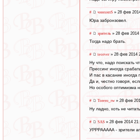
#
чннхнпS
» 28 фев 2014
Юра забронзовел.
#
зpитель
» 28 фев 2014 
Тогда надо брать.
#
teorver
» 28 фев 2014 
Ну что, надо поискать ч
Прессинг иногда срабат
И пас в касание иногда
Да и, честно говоря, ес
Но особого оптимизма н
#
Torero_rw
» 28 фев 201
Ну ладно, хоть не читат
#
SAS
» 28 фев 2014 21:
УРРРААААА - зрители ап