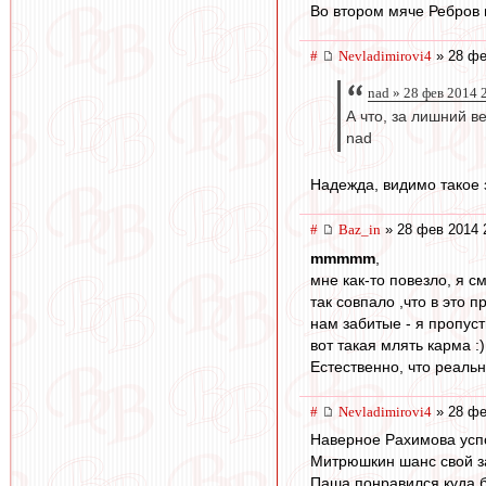
Во втором мяче Ребров 
#
Nevladimirovi4
» 28 фе
nad » 28 фев 2014 
А что, за лишний в
nad
Надежда, видимо такое з
#
Baz_in
» 28 фев 2014 
mmmmm
,
мне как-то повезло, я с
так совпало ,что в это
нам забитые - я пропуст
вот такая млять карма :)
Естественно, что реальн
#
Nevladimirovi4
» 28 фе
Наверное Рахимова усп
Митрюшкин шанс свой зас
Паша понравился куда б