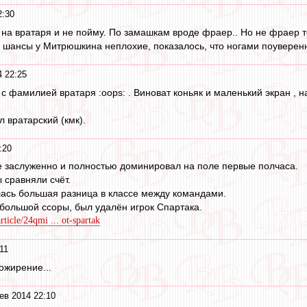
2:30
 на вратаря и не пойму. По замашкам вроде фраер.. Но не фраер т
но шансы у Митрюшкина неплохие, показалось, что ногами поуверенн
 22:25
 с фамилией вратаря :oops: . Виноват коньяк и маленький экран , 
 вратарский (кмк).
:20
е заслуженно и полностью доминировал на поле первые полчаса.
 мы сравняли счёт.
лась большая разница в классе между командами.
ебольшой ссоры, был удалён игрок Спартака.
ticle/24qmi ... ot-spartak
11
 ожирение...
ев 2014 22:10