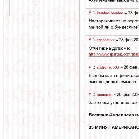
#
karabas-barabas
» 28 фе
Настораживает не вероя
мечтой ли о бундеслиге
#
словесник
» 28 фев 20
Отчётик на доткоме:
http://www.spartak.com/mai
#
andruha0603
» 28 фев 
Был бы матч официальны
выводы делать смысла н
#
mmmmm
» 28 фев 201
Заголовки утренних газе
Вестник Империализ
35 МИНУТ АМЕРИКАНС