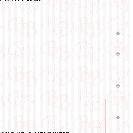
красно! Чуть не кончил от восторга