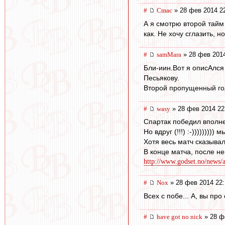
#
Cmac
» 28 фев 2014 2
А я смотрю второй тайм
как. Не хочу сглазить, 
#
samMara
» 28 фев 2014
Бли-иин.Вот я описАлся
Песьякову.
Второй пропущенный гол
#
wasy
» 28 фев 2014 22
Спартак победил вполн
Но вдруг (!!!) :-)))))))))
Хотя весь матч сказыва
В конце матча, после н
http://www.godset.no/news/ar
#
Nox
» 28 фев 2014 22:
Всех с побе... А, вы про
#
have got no nick
» 28 ф