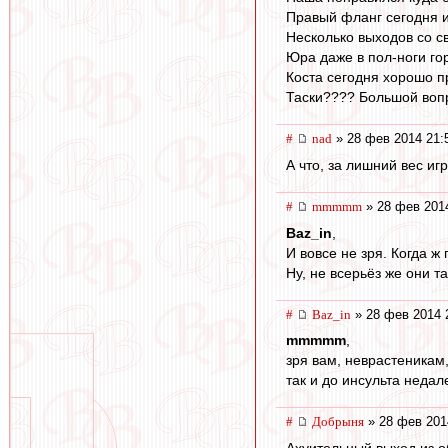
Правый фланг сегодня и
Несколько выходов со с
Юра даже в пол-ноги го
Коста сегодня хорошо пр
Таски???? Большой вопро
#
nad
» 28 фев 2014 21:
А что, за лишний вес и
#
mmmmm
» 28 фев 201
Baz_in
,
И вовсе не зря. Когда ж
Ну, не всерьёз же они та
#
Baz_in
» 28 фев 2014 
mmmmm
,
зря вам, неврастеникам,
так и до инсульта недале
#
Добрыня
» 28 фев 201
Ахуительный выход из об