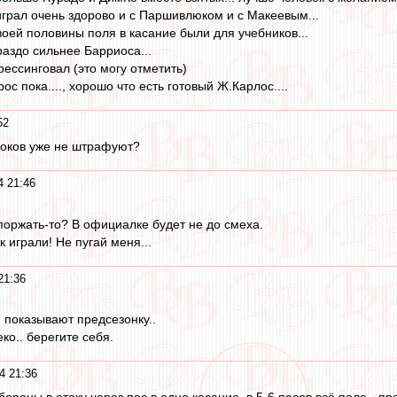
грал очень здорово и с Паршивлюком и с Макеевым...
воей половины поля в касание были для учебников...
раздо сильнее Барриоса...
ессинговал (это могу отметить)
с пока...., хорошо что есть готовый Ж.Карлос....
52
гроков уже не штрафуют?
4 21:46
 поржать-то? В официалке будет не до смеха.
к играли! Не пугай меня...
21:36
 показывают предсезонку..
ко.. берегите себя.
4 21:36
ороны в атаку через пас в одно касание, в 5-6 пасов всё поле - пре