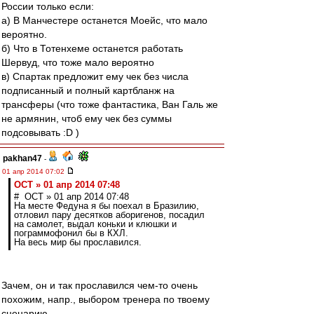
России только если:
а) В Манчестере останется Моейс, что мало
вероятно.
б) Что в Тотенхеме останется работать
Шервуд, что тоже мало вероятно
в) Спартак предложит ему чек без числа
подписанный и полный картбланж на
трансферы (что тоже фантастика, Ван Галь же
не армянин, чтоб ему чек без суммы
подсовывать :D )
pakhan47
-
01 апр 2014 07:02
ОСТ » 01 апр 2014 07:48
# ОСТ » 01 апр 2014 07:48
На месте Федуна я бы поехал в Бразилию,
отловил пару десятков аборигенов, посадил
на самолет, выдал коньки и клюшки и
пограммофонил бы в КХЛ.
На весь мир бы прославился.
Зачем, он и так прославился чем-то очень
похожим, напр., выбором тренера по твоему
сценарию.