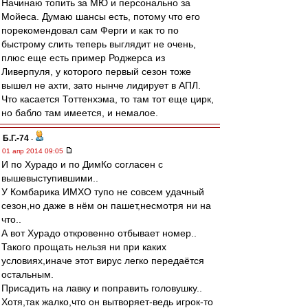
Начинаю топить за МЮ и персонально за
Мойеса. Думаю шансы есть, потому что его
порекомендовал сам Ферги и как то по
быстрому слить теперь выглядит не очень,
плюс еще есть пример Роджерса из
Ливерпуля, у которого первый сезон тоже
вышел не ахти, зато нынче лидирует в АПЛ.
Что касается Тоттенхэма, то там тот еще цирк,
но бабло там имеется, и немалое.
Б.Г.-74
-
01 апр 2014 09:05
И по Хурадо и по ДимКо согласен с
вышевыступившими..
У Комбарика ИМХО тупо не совсем удачный
сезон,но даже в нём он пашет,несмотря ни на
что..
А вот Хурадо откровенно отбывает номер..
Такого прощать нельзя ни при каких
условиях,иначе этот вирус легко передаётся
остальным.
Присадить на лавку и поправить головушку..
Хотя,так жалко,что он вытворяет-ведь игрок-то