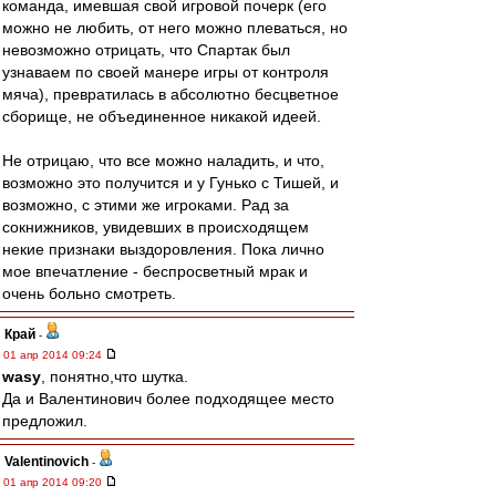
команда, имевшая свой игровой почерк (его
можно не любить, от него можно плеваться, но
невозможно отрицать, что Спартак был
узнаваем по своей манере игры от контроля
мяча), превратилась в абсолютно бесцветное
сборище, не объединенное никакой идеей.
Не отрицаю, что все можно наладить, и что,
возможно это получится и у Гунько с Тишей, и
возможно, с этими же игроками. Рад за
сокнижников, увидевших в происходящем
некие признаки выздоровления. Пока лично
мое впечатление - беспросветный мрак и
очень больно смотреть.
Край
-
01 апр 2014 09:24
wasy
, понятно,что шутка.
Да и Валентинович более подходящее место
предложил.
Valentinovich
-
01 апр 2014 09:20