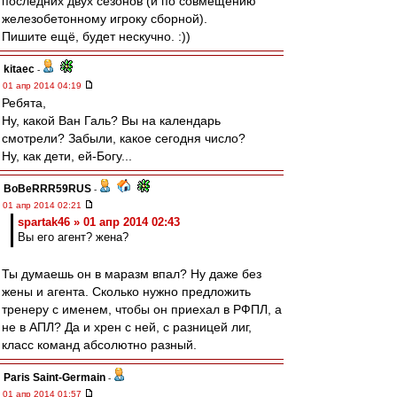
последних двух сезонов (и по совмещению
железобетонному игроку сборной).
Пишите ещё, будет нескучно. :))
kitaec
-
01 апр 2014 04:19
Ребята,
Ну, какой Ван Галь? Вы на календарь
смотрели? Забыли, какое сегодня число?
Ну, как дети, ей-Богу...
BoBeRRR59RUS
-
01 апр 2014 02:21
spartak46 » 01 апр 2014 02:43
Вы его агент? жена?
Ты думаешь он в маразм впал? Ну даже без
жены и агента. Сколько нужно предложить
тренеру с именем, чтобы он приехал в РФПЛ, а
не в АПЛ? Да и хрен с ней, с разницей лиг,
класс команд абсолютно разный.
Paris Saint-Germain
-
01 апр 2014 01:57