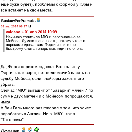
еще хуже будет), проблемы с формой у Юры и
все встанет на свои места.
BuakawPorPramuk
-
01 апр 2014 09:37
valdano » 01 апр 2014 10:09
Начинаю топить за МЮ и персонально за
Мойеса. Думаю шансы есть, потому что его
порекомендовал сам Ферги и как то по
быстрому слить теперь выглядит не очень
Да, Ферги порекомендовал. Вот только у
Ферги, как говорят, нет полномочий влиять на
судьбу Мойеса, если Глейзеры захотят его
убрать.
Сейчас "МЮ" вытащит от "Баварии" мячей 7 по
сумме двух матчей и с Мойесом попрощаются,
имха.
А Ван Галь много раз говорил о том, что хочет
поработать в Англии. Не в "МЮ", так в
"Тоттенхэм".
Лохматый
-