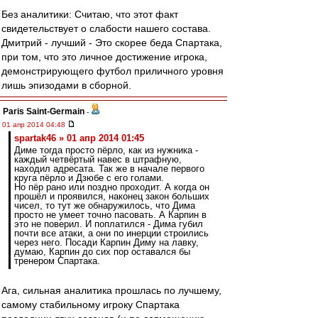
Без аналитики: Считаю, что этот факт
свидетельствует о слабости нашего состава.
Дмитрий - лучший - Это скорее беда Спартака,
при том, что это личное достижение игрока,
демонстрирующего футбол приличного уровня
лишь эпизодами в сборной.
Paris Saint-Germain
-
01 апр 2014 04:48
spartak46 » 01 апр 2014 01:45
Диме тогда просто пёрло, как из нужника -
каждый четвёртый навес в штрафную,
находил адресата. Так же в начале первого
круга пёрло и Дзюбе с его голами.
Но пёр рано или поздно проходит. А когда он
прошёл и проявился, наконец закон больших
чисел, то тут же обнаружилось, что Дима
просто не умеет точно пасовать. А Карпин в
это не поверил. И поплатился - Дима губил
почти все атаки, а они по инерции строились
через него. Посади Карпин Диму на лавку,
думаю, Карпин до сих пор оставался бы
тренером Спартака.
Ага, сильная аналитика прошлась по лучшему,
самому стабильному игроку Спартака