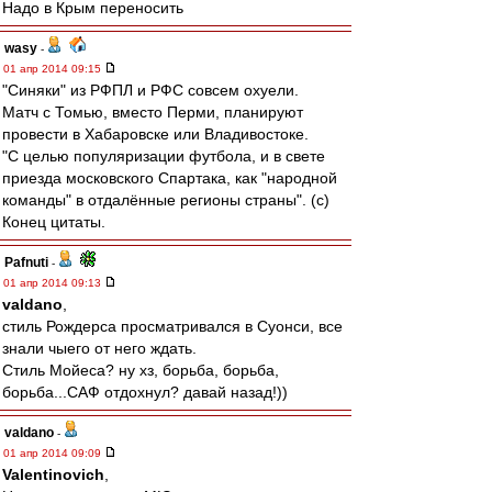
Надо в Крым переносить
wasy
-
01 апр 2014 09:15
"Синяки" из РФПЛ и РФС совсем охуели.
Матч с Томью, вместо Перми, планируют
провести в Хабаровске или Владивостоке.
"С целью популяризации футбола, и в свете
приезда московского Спартака, как "народной
команды" в отдалённые регионы страны". (с)
Конец цитаты.
Pafnuti
-
01 апр 2014 09:13
valdano
,
стиль Рождерса просматривался в Суонси, все
знали чыего от него ждать.
Стиль Мойеса? ну хз, борьба, борьба,
борьба...САФ отдохнул? давай назад!))
valdano
-
01 апр 2014 09:09
Valentinovich
,