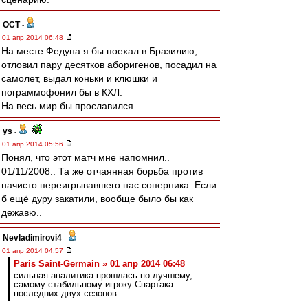
ОСТ
-
01 апр 2014 06:48
На месте Федуна я бы поехал в Бразилию,
отловил пару десятков аборигенов, посадил на
самолет, выдал коньки и клюшки и
пограммофонил бы в КХЛ.
На весь мир бы прославился.
ys
-
01 апр 2014 05:56
Понял, что этот матч мне напомнил..
01/11/2008.. Та же отчаянная борьба против
начисто переигрывавшего нас соперника. Если
б ещё дуру закатили, вообще было бы как
дежавю..
Nevladimirovi4
-
01 апр 2014 04:57
Paris Saint-Germain » 01 апр 2014 06:48
сильная аналитика прошлась по лучшему,
самому стабильному игроку Спартака
последних двух сезонов