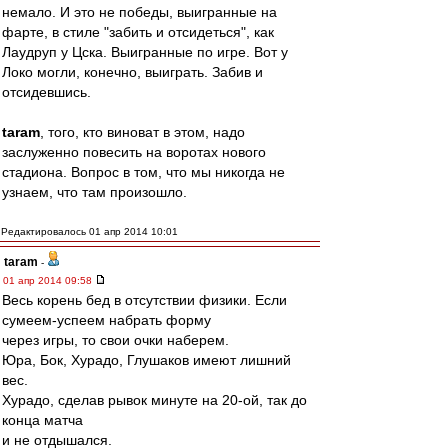
немало. И это не победы, выигранные на
фарте, в стиле "забить и отсидеться", как
Лаудруп у Цска. Выигранные по игре. Вот у
Локо могли, конечно, выиграть. Забив и
отсидевшись.
taram
, того, кто виноват в этом, надо
заслуженно повесить на воротах нового
стадиона. Вопрос в том, что мы никогда не
узнаем, что там произошло.
Редактировалось 01 апр 2014 10:01
taram
-
01 апр 2014 09:58
Весь корень бед в отсутствии физики. Если
сумеем-успеем набрать форму
через игры, то свои очки наберем.
Юра, Бок, Хурадо, Глушаков имеют лишний
вес.
Хурадо, сделав рывок минуте на 20-ой, так до
конца матча
и не отдышался.