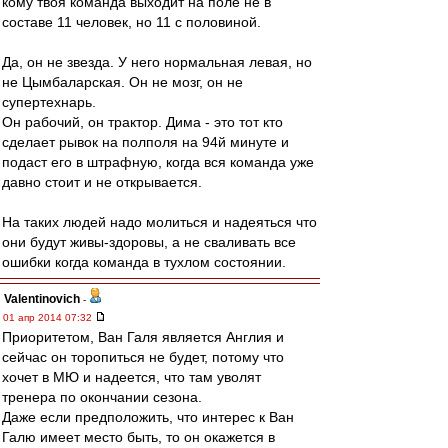
кому твоя команда выходит на поле не в
составе 11 человек, но 11 с половиной.
Да, он не звезда. У него нормальная левая, но
не Цымбаларская. Он не мозг, он не
супертехнарь.
Он рабочий, он трактор. Дима - это тот кто
сделает рывок на полполя на 94й минуте и
подаст его в штрафную, когда вся команда уже
давно стоит и не открывается.
На таких людей надо молиться и надеяться что
они будут живы-здоровы, а не сваливать все
ошибки когда команда в тухлом состоянии.
Valentinovich
-
01 апр 2014 07:32
Приоритетом, Ван Галя является Англия и
сейчас он торопиться не будет, потому что
хочет в МЮ и надеется, что там уволят
тренера по окончании сезона.
Даже если предположить, что интерес к Ван
Галю имеет место быть, то он окажется в