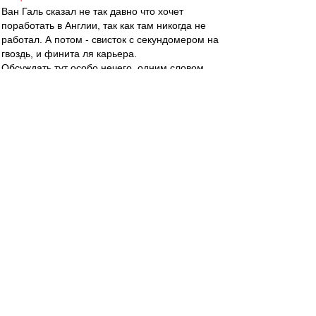
Ван Галь сказал не так давно что хочет
поработать в Англии, так как там никогда не
работал. А потом - свисток с секундомером на
гвоздь, и финита ля карьера.
Обсуждать тут особо нечего, одним словом.
spartak46
-
01 апр 2014 01:43
BoBeRRR59RUS » 01 апр 2014 02:59
...Да и при таких раскладах, меньше чем за
"червончик", он тупо не поедет...
Вы его агент? жена?
BoBeRRR59RUS
-
01 апр 2014 00:59
spartak46 » 01 апр 2014 01:53
Всё зависит от предложенного гонорара (если
вы помните новейшую историю): Как
говаривали "шестидесятники", "гонорар - не
гонорея, получай его скорее!".
Луи не того уровня тренер, чтобы тупо ехать за
баблом. Да и при таких раскладах, меньше чем