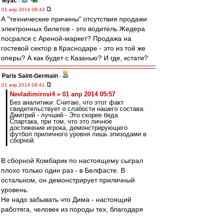
Myac
-
01 апр 2014 08:43
А "технические причины" отсутствия продажи
электронных билетов - это водитель Жедера
посрался с Ареной-маркет? Продажа на
гостевой сектор в Краснодаре - это из той же
оперы? А как будет с Казанью? И где, кстати?
Paris Saint-Germain
-
01 апр 2014 08:41
Nevladimirovi4 » 01 апр 2014 05:57
Без аналитики: Считаю, что этот факт
свидетельствует о слабости нашего состава.
Дмитрий - лучший - Это скорее беда
Спартака, при том, что это личное
достижение игрока, демонстрирующего
футбол приличного уровня лишь эпизодами в
сборной.
В сборной Комбарик по настоящему сыграл
плохо только один раз - в Белфасте. В
остальном, он демонстрирует приличный
уровень.
Не надо забывать что Дима - настоящий
работяга, человек из породы тех, благодаря