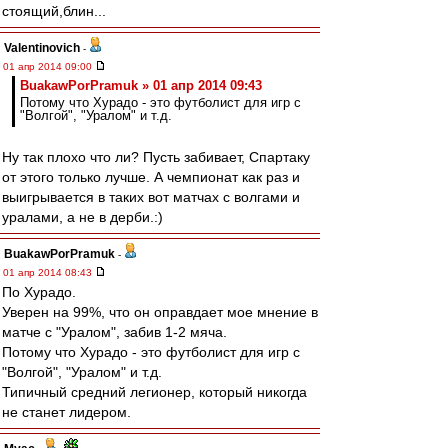
стоящий,блин...
Valentinovich
-
01 апр 2014 09:00
BuakawPorPramuk » 01 апр 2014 09:43
Потому что Хурадо - это футболист для игр с
"Волгой", "Уралом" и т.д.
Ну так плохо что ли? Пусть забивает, Спартаку
от этого только лучше. А чемпионат как раз и
выигрывается в таких вот матчах с волгами и
уралами, а не в дерби.:)
BuakawPorPramuk
-
01 апр 2014 08:43
По Хурадо.
Уверен на 99%, что он оправдает мое мнение в
матче с "Уралом", забив 1-2 мяча.
Потому что Хурадо - это футболист для игр с
"Волгой", "Уралом" и т.д.
Типичный средний легионер, который никогда
не станет лидером.