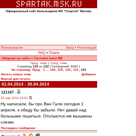
Официальный сайт болельщиков ФК "Спартак" Москва
Полная версия
Вход
•
Регистрация
FAQ
•
Поиск
Общение на сайте
Гостевая книга ВВ
»
Пред. тема
|
След. тема
Страница
122
из
122
[ Сообщений: 6092 ]
На страницу
Пред.
1
...
118
,
119
,
120
,
121
,
122
Начать новую тему
Добавить
Версия для печати
01.04.2014 - 30.04.2014
121167
-
01 апр 2014 10:01
Ну написали, бы про Ван Галю сегодня 1
апреля, к обеду бы забыли. Нет давай над
больными тешиться. Отольются им мышкины
слезки.
Последнее сообщение