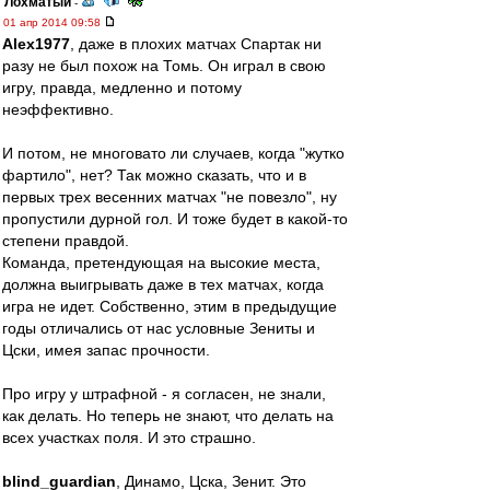
Лохматый
-
01 апр 2014 09:58
Alex1977
, даже в плохих матчах Спартак ни
разу не был похож на Томь. Он играл в свою
игру, правда, медленно и потому
неэффективно.
И потом, не многовато ли случаев, когда "жутко
фартило", нет? Так можно сказать, что и в
первых трех весенних матчах "не повезло", ну
пропустили дурной гол. И тоже будет в какой-то
степени правдой.
Команда, претендующая на высокие места,
должна выигрывать даже в тех матчах, когда
игра не идет. Собственно, этим в предыдущие
годы отличались от нас условные Зениты и
Цски, имея запас прочности.
Про игру у штрафной - я согласен, не знали,
как делать. Но теперь не знают, что делать на
всех участках поля. И это страшно.
blind_guardian
, Динамо, Цска, Зенит. Это