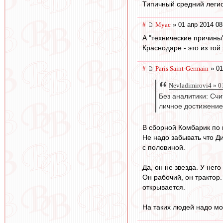
Типичный средний легио
#
Myac
» 01 апр 2014 08
А "технические причины
Краснодаре - это из той
#
Paris Saint-Germain
» 01
Nevladimirovi4 » 0
Без аналитики: Счи
личное достижение
В сборной Комбарик по 
Не надо забывать что Ди
с половиной.
Да, он не звезда. У нег
Он рабочий, он трактор.
открывается.
На таких людей надо мол