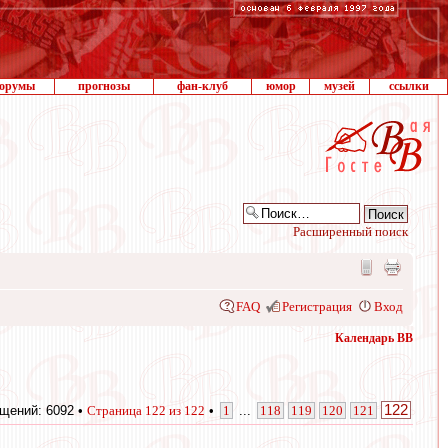
орумы
прогнозы
фан-клуб
юмор
музей
ссылки
Расширенный поиск
FAQ
Регистрация
Вход
Календарь ВВ
122
щений: 6092 •
Страница
122
из
122
•
1
...
118
119
120
121