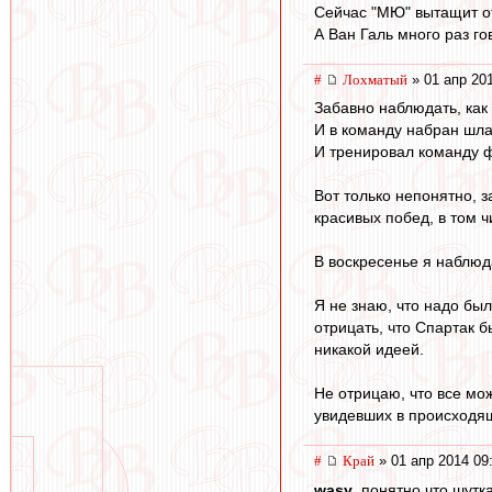
Сейчас "МЮ" вытащит от
А Ван Галь много раз гов
#
Лохматый
» 01 апр 20
Забавно наблюдать, как
И в команду набран шлак
И тренировал команду ф
Вот только непонятно, 
красивых побед, в том ч
В воскресенье я наблюд
Я не знаю, что надо бы
отрицать, что Спартак 
никакой идеей.
Не отрицаю, что все мож
увидевших в происходящ
#
Край
» 01 апр 2014 09
wasy
, понятно,что шутка