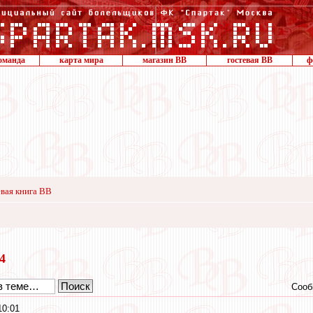
оманда
карта мира
магазин ВВ
гостевая ВВ
ф
вая книга ВВ
14
Сооб
10:01