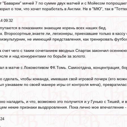
 "Баварии" мячей 7 по сумме двух матчей и с Мойесом попрощают
орил о том, что хочет поработать в Англии. Не в "МЮ", так в "Тотте
14 09:32
 путаются в показаниях знающие корень всех наших бед.
. Второсортные,знаете ли, легионеры, приехавшие только в кассу 
изкультурник, не имеющий представления, как тренировать футбо
за счет чего с таким сочетанием вводных Спартак закончил осеннюю
исле и над конкурентами по борьбе за золото.
ал в матче с Локомотивом ФК Томь. Самоотдача, концентрация, б
ло сделать, чтобы команда, имевшая свой игровой почерк (его можн
был узнаваем по своей манере игры от контроля мяча), превратил
но наладить, и что, возможно это получится и у Гунько с Тишей, и 
ем некие признаки выздоровления. Пока лично мое впечатление - 
:24
.