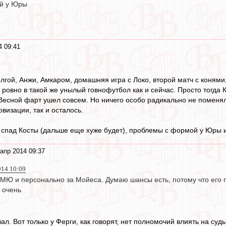
й у Юры
4 09:41
лгой, Анжи, Амкаром, домашняя игра с Локо, второй матч с конями
 ровно в такой же унылый говнофутбол как и сейчас. Просто тогда 
Весной фарт ушел совсем. Но ничего особо радикально не поменялос
визации, так и осталось.
спад Косты (дальше еще хуже будет), проблемы с формой у Юры и 
апр 2014 09:37
014 10:09
 МЮ и персонально за Мойеса. Думаю шансы есть, потому что его 
 очень
л. Вот только у Ферги, как говорят, нет полномочий влиять на судь