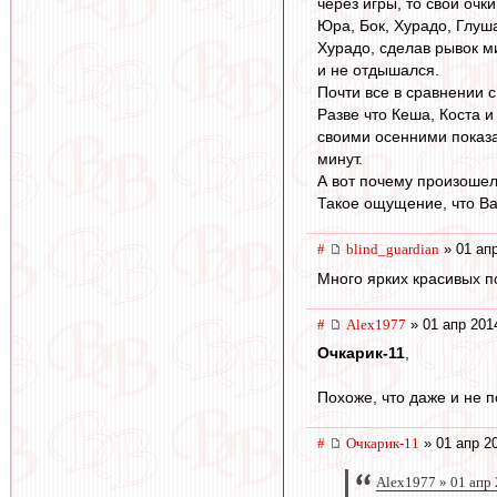
через игры, то свои очк
Юра, Бок, Хурадо, Глуш
Хурадо, сделав рывок ми
и не отдышался.
Почти все в сравнении с
Разве что Кеша, Коста и
своими осенними показа
минут.
А вот почему произошел 
Такое ощущение, что Ва
#
blind_guardian
» 01 апр
Много ярких красивых по
#
Alex1977
» 01 апр 201
Очкарик-11
,
Похоже, что даже и не 
#
Очкарик-11
» 01 апр 2
Alex1977 » 01 апр