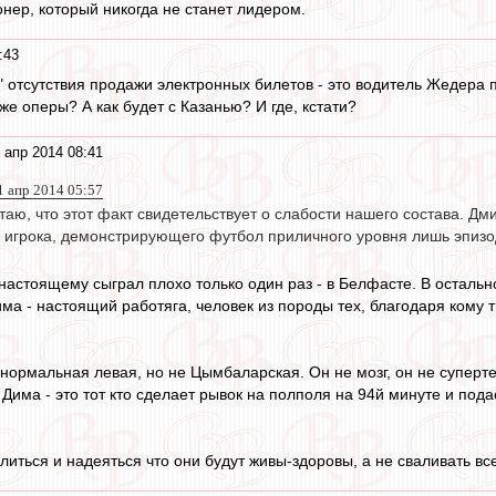
нер, который никогда не станет лидером.
:43
" отсутствия продажи электронных билетов - это водитель Жедера 
 же оперы? А как будет с Казанью? И где, кстати?
 апр 2014 08:41
1 апр 2014 05:57
таю, что этот факт свидетельствует о слабости нашего состава. Дми
 игрока, демонстрирующего футбол приличного уровня лишь эпизо
настоящему сыграл плохо только один раз - в Белфасте. В осталь
ма - настоящий работяга, человек из породы тех, благодаря кому т
о нормальная левая, но не Цымбаларская. Он не мозг, он не суперт
 Дима - это тот кто сделает рывок на полполя на 94й минуте и пода
иться и надеяться что они будут живы-здоровы, а не сваливать вс