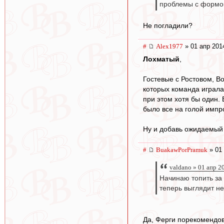
проблемы с формо
Не погладили?
#
Alex1977
» 01 апр 201
Лохматый
,
Гостевые с Ростовом, Во
которых команда играла
при этом хотя бы один. 
было все на голой импро
Ну и добавь ожидаемый 
#
BuakawPorPramuk
» 01 
valdano » 01 апр 2
Начинаю топить за
теперь выглядит не
Да, Ферги порекомендова