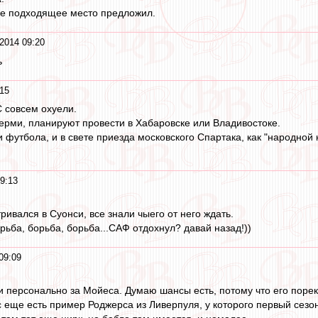
ее подходящее место предложил.
2014 09:20
ь
:15
 совсем охуели.
ерми, планируют провести в Хабаровске или Владивостоке.
 футбола, и в свете приезда московского Спартака, как "народной 
9:13
ивался в Суонси, все знали чыего от него ждать.
рьба, борьба, борьба...САФ отдохнул? давай назад!))
09:09
 персонально за Мойеса. Думаю шансы есть, потому что его порек
с еще есть пример Роджерса из Ливерпуля, у которого первый сезон