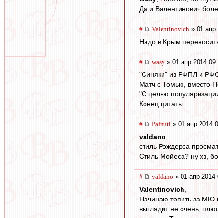
Да и Валентинович бол
#
Valentinovich
» 01 апр 
Надо в Крым переносит
#
wasy
» 01 апр 2014 09
"Синяки" из РФПЛ и РФС
Матч с Томью, вместо П
"С целью популяризации
Конец цитаты.
#
Pafnuti
» 01 апр 2014 0
valdano
,
стиль Рождерса просматр
Стиль Мойеса? ну хз, бо
#
valdano
» 01 апр 2014 
Valentinovich
,
Начинаю топить за МЮ и
выглядит не очень, плю