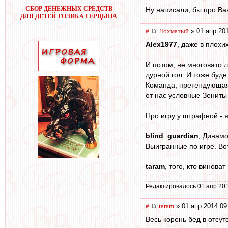
СБОР ДЕНЕЖНЫХ СРЕДСТВ
Ну написали, бы про Ва
ДЛЯ ДЕТЕЙ ТОЛИКА ГЕРЦЫНА
#
Лохматый
» 01 апр 20
Alex1977
, даже в плохи
И потом, не многовато л
дурной гол. И тоже буде
Команда, претендующая 
от нас условные Зениты 
Про игру у штрафной - я
blind_guardian
, Динамо
Выигранные по игре. Вот
taram
, того, кто винова
Редактировалось 01 апр 201
#
taram
» 01 апр 2014 09
Весь корень бед в отсу