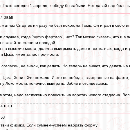
н Галю сегодня 1 апреля, к обеду бы забыли. Нет давай над боль
14 09:58
х матчах Спартак ни разу не был похож на Томь. Он играл в свою 
и случаев, когда "жутко фартило", нет? Так можно сказать, что и в 
т в какой-то степени правдой.
на высокие места, должна выигрывать даже в тех матчах, когда иг
и Цски, имея запас прочности.
 согласен, не знали, как делать. Но теперь не знают, что делать на 
, Цска, Зенит. Это немало. И это не победы, выигранные на фарте, в
 у Локо могли, конечно, выиграть. Забив и отсидевшись.
т в этом, надо заслуженно повесить на воротах нового стадиона. Во
4 10:01
:58
тствии физики. Если сумеем-успеем набрать форму