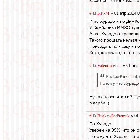
касается Тоттенхэма, то
#
Б.Г.-74
» 01 апр 2014 0
И по Хурадо и по ДимКо
У Комбарика ИМХО тупо 
А вот Хурадо откровенн
Такого прощать нельзя н
Присадить на лавку и по
Хотя,так жалко,что он в
#
Valentinovich
» 01 апр 
BuakawPorPramuk »
Потому что Хурадо -
Ну так плохо что ли? Пу
в дерби.:)
#
BuakawPorPramuk
» 01 
По Хурадо.
Уверен на 99%, что он о
Потому что Хурадо - это 