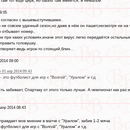
 там тот еще цирк, но бабло там имеется, и немалое.
9:05
 согласен с вышевыступившими..
не совсем удачный сезон,но даже в нём он пашет,несмотря ни на ч
о отбывает номер..
и при каких условиях,иначе этот вирус легко передаётся остальны
править головушку..
ытворяет-ведь игрок-то стоящий,блин...
2014 09:00
 01 апр 2014 09:43
 это футболист для игр с "Волгой", "Уралом" и т.д.
сть забивает, Спартаку от этого только лучше. А чемпионат как раз 
апр 2014 08:43
правдает мое мнение в матче с "Уралом", забив 1-2 мяча.
футболист для игр с "Волгой", "Уралом" и т.д.