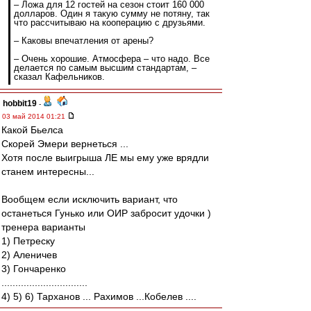
– Ложа для 12 гостей на сезон стоит 160 000
долларов. Один я такую сумму не потяну, так
что рассчитываю на кооперацию с друзьями.
– Каковы впечатления от арены?
– Очень хорошие. Атмосфера – что надо. Все
делается по самым высшим стандартам, –
сказал Кафельников.
hobbit19
-
03 май 2014 01:21
Какой Бьелса
Скорей Эмери вернеться ...
Хотя после выигрыша ЛЕ мы ему уже врядли
станем интересны...
Вообщем если исключить вариант, что
останеться Гунько или ОИР забросит удочки )
тренера варианты
1) Петреску
2) Аленичев
3) Гончаренко
...............................
4) 5) 6) Тарханов ... Рахимов ...Кобелев ....