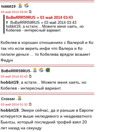
hobbit19
-
03 май 2014 03:00
BoBeRRR59RUS » 03 май 2014 03:43
# BoBeRRR59RUS » 03 май 2014 03:43
hobbit19, а кстати... Можете меня хаять, но
Кобелев - интересный вариант.
Кобелев в хороших отношениях с Валерой и Ко
так что если верить инфе что Валера и Ко
пилили деньги ... то Кобелева врядли возьмет
Федун
BoBeRRR59RUS
-
03 май 2014 02:43
hobbit19
, а кстати... Можете меня хаять, но
Кобелев - интересный вариант.
Crosser
-
03 май 2014 01:32
hobbit19
, Эмери сейчас, да и раньше в Европе
котируется выше нелюдимого и неадекватного
Бьелсы, который последний трофей взял 20
лет назад на секунду