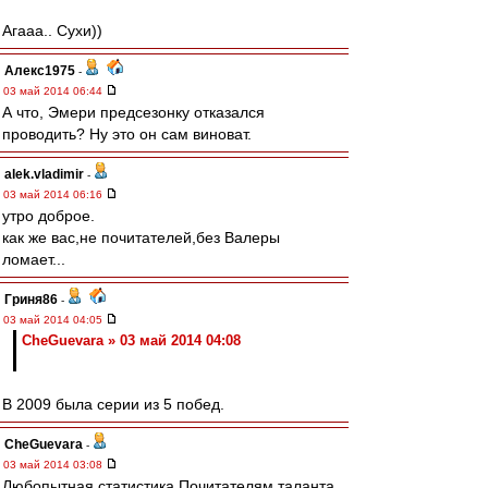
Агааа.. Сухи))
Алекс1975
-
03 май 2014 06:44
А что, Эмери предсезонку отказался
проводить? Ну это он сам виноват.
alek.vladimir
-
03 май 2014 06:16
утро доброе.
как же вас,не почитателей,без Валеры
ломает...
Гриня86
-
03 май 2014 04:05
CheGuevara » 03 май 2014 04:08
В 2009 была серии из 5 побед.
CheGuevara
-
03 май 2014 03:08
Любопытная статистика Почитателям таланта