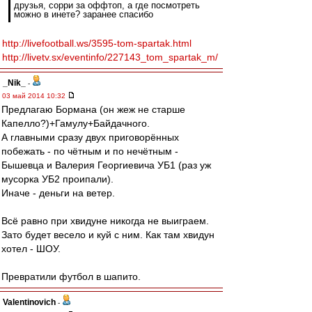
друзья, сорри за оффтоп, а где посмотреть
можно в инете? заранее спасибо
http://livefootball.ws/3595-tom-spartak.html
http://livetv.sx/eventinfo/227143_tom_spartak_m/
_Nik_
-
03 май 2014 10:32
Предлагаю Бормана (он жеж не старше
Капелло?)+Гамулу+Байдачного.
А главными сразу двух приговорённых
побежать - по чётным и по нечётным -
Бышевца и Валерия Георгиевича УБ1 (раз уж
мусорка УБ2 проипали).
Иначе - деньги на ветер.
Всё равно при хвидуне никогда не выиграем.
Зато будет весело и куй с ним. Как там хвидун
хотел - ШОУ.
Превратили футбол в шапито.
Valentinovich
-