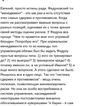
Евгений, просто истины ради. Федуновский т.н.
"менеджмент" - это как раз и есть отсутствие
этих самых сдержек и противовесов. Когда
никто не рассматривает важные вопросы с
разных позиций, оценивая их с точки зрения
своей методы оценки рисков. У Федуна все
проще: "Чем то нравится мне этот упрямый
блондин. Попробую его". При нормальном
менеджменте кто то из команды топ-
управленцев обязан был бы задать Федуну
простые вопросы типа: 1) кого он тренировал
до? 2) что выиграл? 3) тренерское кредо? 4)
почему именно он, а не условный Иванов? 5) и
еще много вопросов. А этого сделано не было.
Решалось все в одно лицо. Так что "система
сдержек и противовесов" - вещь очень
полезная, позволяющая минимизировать
риски. Но она не особо востребована в
системе управления, насаждаемой
некоторыми постсоветскими внезапно
обогатившимися нуворишами "я барин - я сам