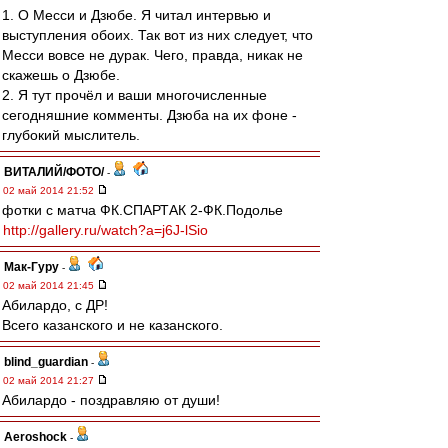
1. О Месси и Дзюбе. Я читал интервью и
выступления обоих. Так вот из них следует, что
Месси вовсе не дурак. Чего, правда, никак не
скажешь о Дзюбе.
2. Я тут прочёл и ваши многочисленные
сегодняшние комменты. Дзюба на их фоне -
глубокий мыслитель.
ВИТАЛИЙ/ФОТО/
-
02 май 2014 21:52
фотки с матча ФК.СПАРТАК 2-ФК.Подолье
http://gallery.ru/watch?a=j6J-lSio
Мак-Гуру
-
02 май 2014 21:45
Абилардо, с ДР!
Всего казанского и не казанского.
blind_guardian
-
02 май 2014 21:27
Абилардо - поздравляю от души!
Aeroshock
-