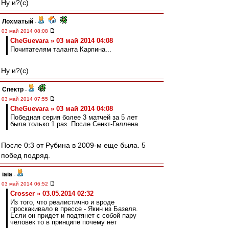
Ну и?(с)
Лохматый
-
03 май 2014 08:08
CheGuevara » 03 май 2014 04:08
Почитателям таланта Карпина...
Ну и?(с)
Спектр
-
03 май 2014 07:55
CheGuevara » 03 май 2014 04:08
Победная серия более 3 матчей за 5 лет
была только 1 раз. После Сенкт-Галлена.
После 0:3 от Рубина в 2009-м еще была. 5
побед подряд.
iaia
-
03 май 2014 06:52
Crosser » 03.05.2014 02:32
Из того, что реалистично и вроде
проскакивало в прессе - Якин из Базеля.
Если он придет и подтянет с собой пару
человек то в принципе почему нет