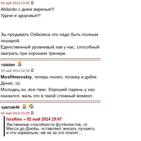
02 май 2014 23:03
Abilardo с днем варенья!!!
Удачи и здоровья!!!
Зы.продавать Озбилиса это надо быть полным
лошарой.
Единственный уровневый хав у нас, способный
заиграть при хорошем тренере.
raladan
-
02 май 2014 22:29
Mosfilmovskiy
, теперь понял, почему в дубле
Денис :о)
Молодец он, все-таки. Хороший парень у нас
оказался, жаль что в такой сложный момент.
spartak46
-
02 май 2014 22:25
IsraAlex » 02 май 2014 19:47
Умственные способности футболистов, от
Месси до Дзюбы, оставляют желать лучшего,
и это нормально, им не за это платят...