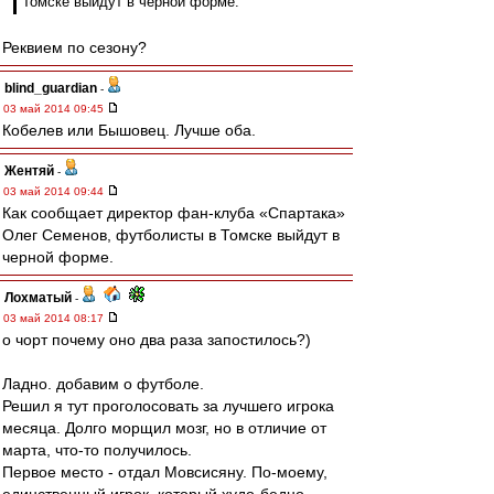
Томске выйдут в черной форме.
Реквием по сезону?
blind_guardian
-
03 май 2014 09:45
Кобелев или Бышовец. Лучше оба.
Жентяй
-
03 май 2014 09:44
Как сообщает директор фан-клуба «Спартака»
Олег Семенов, футболисты в Томске выйдут в
черной форме.
Лохматый
-
03 май 2014 08:17
о чорт почему оно два раза запостилось?)
Ладно. добавим о футболе.
Решил я тут проголосовать за лучшего игрока
месяца. Долго морщил мозг, но в отличие от
марта, что-то получилось.
Первое место - отдал Мовсисяну. По-моему,