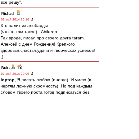
все решу".
Rishad
-
02 май 2014 20:16
Кто палит из алебарды
(что-то там такое)...Abilardo.
Так вроде, писал про своего друга taram.
Алексей с днем Рождения! Крепкого
здоровья,счастья.удачи и творческих успехов!
;)
Buk
-
02 май 2014 20:09
loptop
, Я писать люблю (иногда). И умею (к
чертям ложную скромность). Но под каждым
словом твоего поста готов подписаться без
правок.
BM1964
-
02 май 2014 20:04
А вообще, учитывая, что все темы исчерпаны,
все вопросы решены, все мысли высказаны,
все титулы завоеваны (в прошлом), все