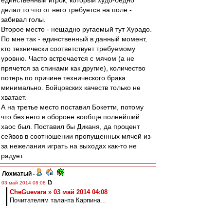
единственный игрок, который худо-бедно
делал то что от него требуется на поле -
забивал голы.
Второе место - нещадно ругаемый тут Хурадо.
По мне так - единственный в данный момент,
кто технически соответствует требуемому
уровню. Часто встречается с мячом (а не
прячется за спинами как другие), количество
потерь по причине технического брака
минимально. Бойцовских качеств только не
хватает.
А на третье место поставил Бокетти, потому
что без него в обороне вообще полнейший
хаос был. Поставил бы Диканя, да процент
сейвов в соотношении пропущенных мячей из-
за нежелания играть на выходах как-то не
радует.
Лохматый
-
03 май 2014 08:08
CheGuevara » 03 май 2014 04:08
Почитателям таланта Карпина...