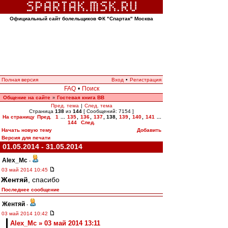
Официальный сайт болельщиков ФК "Спартак" Москва
Полная версия
Вход
•
Регистрация
FAQ
•
Поиск
Общение на сайте
Гостевая книга ВВ
»
Пред. тема
|
След. тема
Страница
138
из
144
[ Сообщений: 7154 ]
На страницу
Пред.
1
...
135
,
136
,
137
,
138
,
139
,
140
,
141
...
144
След.
Начать новую тему
Добавить
Версия для печати
01.05.2014 - 31.05.2014
Alex_Mc
-
03 май 2014 10:45
Жентяй
, спасибо
Последнее сообщение
Жентяй
-
03 май 2014 10:42
Alex_Mc » 03 май 2014 13:11