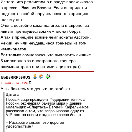
Из того, что реалистично и вроде проскакивало
в прессе - Якин из Базеля. Если он придет и
подтянет с собой пару человек то в принципе
почему нет
Очень достойно команда играла в Европе, за
явным преимуществом чемпионат берут.
А так в принципе всякие чемпионаты Австрии,
Чехии, ну или неудавшиеся тренеры из топ-
чемпионатов
Вот только сомневаюсь что выплатить лишние
5 миллионов за иностранного тренера -
разумная трата при оптимизации затрат)
BoBeRRR59RUS
-
03 май 2014 01:24
А вы боитесь что деньги не отобьют...
Цитата
Первый вице-президент Федерации тенниса
России, экс-первая ракетка мира и давний
болельщик «Спартака» Евгений Кафельников
рассказал о том, что забронировал одну из
VIP-лож на новом стадионе красно-белых.
– Раскройте секрет, это дорогое
удовольствие?