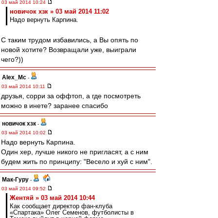
03 май 2014 10:24
новичок хзк » 03 май 2014 11:02
Надо вернуть Карпина.
С таким трудом избавились, а Вы опять по
новой хотите? Возвращали уже, выиграли
чего?))
Alex_Mc
-
03 май 2014 10:11
друзья, сорри за оффтоп, а где посмотреть
можно в инете? заранее спасибо
новичок хзк
-
03 май 2014 10:02
Надо вернуть Карпина.
Один хер, лучше никого не пригласят, а с ним
будем жить по принципу: "Весело и хуй с ним".
Мак-Гуру
-
03 май 2014 09:52
Жентяй » 03 май 2014 10:44
Как сообщает директор фан-клуба
«Спартака» Олег Семенов, футболисты в