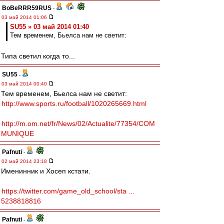
BoBeRRR59RUS
-
03 май 2014 01:06
SU55 » 03 май 2014 01:40
Тем временем, Бьелса нам не светит:
Типа светил когда то...
SU55
-
03 май 2014 00:40
Тем временем, Бьелса нам не светит:
http://www.sports.ru/football/1020265669.html
http://m.om.net/fr/News/02/Actualite/77354/COM
MUNIQUE
Pafnuti
-
02 май 2014 23:18
Именинник и Хосеп кстати.
https://twitter.com/game_old_school/sta ...
5238818816
Pafnuti
-