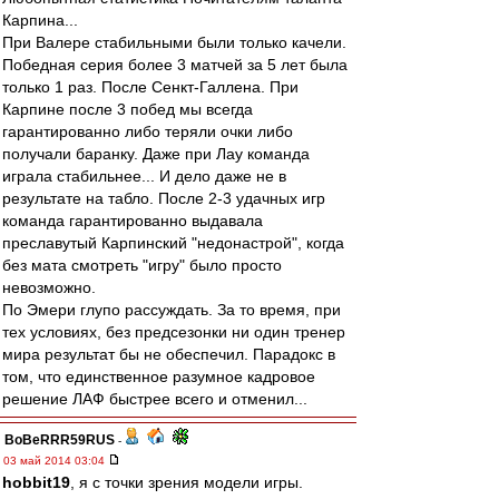
Карпина...
При Валере стабильными были только качели.
Победная серия более 3 матчей за 5 лет была
только 1 раз. После Сенкт-Галлена. При
Карпине после 3 побед мы всегда
гарантированно либо теряли очки либо
получали баранку. Даже при Лау команда
играла стабильнее... И дело даже не в
результате на табло. После 2-3 удачных игр
команда гарантированно выдавала
преславутый Карпинский "недонастрой", когда
без мата смотреть "игру" было просто
невозможно.
По Эмери глупо рассуждать. За то время, при
тех условиях, без предсезонки ни один тренер
мира результат бы не обеспечил. Парадокс в
том, что единственное разумное кадровое
решение ЛАФ быстрее всего и отменил...
BoBeRRR59RUS
-
03 май 2014 03:04
hobbit19
, я с точки зрения модели игры.