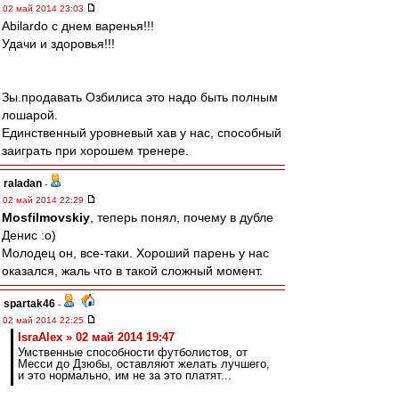
02 май 2014 23:03
Abilardo с днем варенья!!!
Удачи и здоровья!!!
Зы.продавать Озбилиса это надо быть полным
лошарой.
Единственный уровневый хав у нас, способный
заиграть при хорошем тренере.
raladan
-
02 май 2014 22:29
Mosfilmovskiy
, теперь понял, почему в дубле
Денис :о)
Молодец он, все-таки. Хороший парень у нас
оказался, жаль что в такой сложный момент.
spartak46
-
02 май 2014 22:25
IsraAlex » 02 май 2014 19:47
Умственные способности футболистов, от
Месси до Дзюбы, оставляют желать лучшего,
и это нормально, им не за это платят...