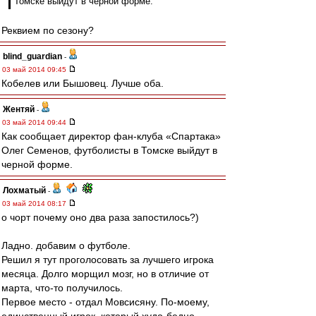
Томске выйдут в черной форме.
Реквием по сезону?
blind_guardian
-
03 май 2014 09:45
Кобелев или Бышовец. Лучше оба.
Жентяй
-
03 май 2014 09:44
Как сообщает директор фан-клуба «Спартака»
Олег Семенов, футболисты в Томске выйдут в
черной форме.
Лохматый
-
03 май 2014 08:17
о чорт почему оно два раза запостилось?)
Ладно. добавим о футболе.
Решил я тут проголосовать за лучшего игрока
месяца. Долго морщил мозг, но в отличие от
марта, что-то получилось.
Первое место - отдал Мовсисяну. По-моему,