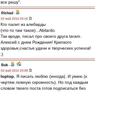
все решу".
Rishad
-
02 май 2014 20:16
Кто палит из алебарды
(что-то там такое)...Abilardo.
Так вроде, писал про своего друга taram.
Алексей с днем Рождения! Крепкого
здоровья,счастья.удачи и творческих успехов!
;)
Buk
-
02 май 2014 20:09
loptop
, Я писать люблю (иногда). И умею (к
чертям ложную скромность). Но под каждым
словом твоего поста готов подписаться без
правок.
BM1964
-
02 май 2014 20:04
А вообще, учитывая, что все темы исчерпаны,
все вопросы решены, все мысли высказаны,
все титулы завоеваны (в прошлом), все