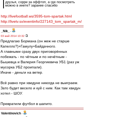
друзья, сорри за оффтоп, а где посмотреть
можно в инете? заранее спасибо
http://livefootball.ws/3595-tom-spartak.html
http://livetv.sx/eventinfo/227143_tom_spartak_m/
_Nik_
-
03 май 2014 10:32
Предлагаю Бормана (он жеж не старше
Капелло?)+Гамулу+Байдачного.
А главными сразу двух приговорённых
побежать - по чётным и по нечётным -
Бышевца и Валерия Георгиевича УБ1 (раз уж
мусорка УБ2 проипали).
Иначе - деньги на ветер.
Всё равно при хвидуне никогда не выиграем.
Зато будет весело и куй с ним. Как там хвидун
хотел - ШОУ.
Превратили футбол в шапито.
Valentinovich
-