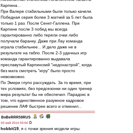
Карпина...
При Валере стабильными были только качели.
Победная серия более 3 матчей за 5 лет была
только 1 раз. После Сенкт-Галлена. При
Карпине после 3 побед мы всегда
гарантированно либо теряли очки либо
получали баранку. Даже при Лау команда
играла стабильнее... И дело даже не в
результате на табло. После 2-3 удачных игр
команда гарантированно выдавала
преславутый Карпинский "недонастрой", когда
без мата смотреть "игру" было просто
невозможно.
По Эмери глупо рассуждать. За то время, при
тех условиях, без предсезонки ни один тренер
мира результат бы не обеспечил. Парадокс в
том, что единственное разумное кадровое
решение ЛАФ быстрее всего и отменил...
BoBeRRR59RUS
-
03 май 2014 03:04
hobbit19
, я с точки зрения модели игры.