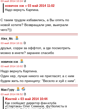
03 май 2014 10:24
новичок хзк » 03 май 2014 11:02
Надо вернуть Карпина.
С таким трудом избавились, а Вы опять по
новой хотите? Возвращали уже, выиграли
чего?))
Alex_Mc
-
03 май 2014 10:11
друзья, сорри за оффтоп, а где посмотреть
можно в инете? заранее спасибо
новичок хзк
-
03 май 2014 10:02
Надо вернуть Карпина.
Один хер, лучше никого не пригласят, а с ним
будем жить по принципу: "Весело и хуй с ним".
Мак-Гуру
-
03 май 2014 09:52
Жентяй » 03 май 2014 10:44
Как сообщает директор фан-клуба
«Спартака» Олег Семенов, футболисты в