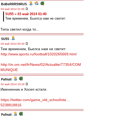
BoBeRRR59RUS
-
03 май 2014 01:06
SU55 » 03 май 2014 01:40
Тем временем, Бьелса нам не светит:
Типа светил когда то...
SU55
-
03 май 2014 00:40
Тем временем, Бьелса нам не светит:
http://www.sports.ru/football/1020265669.html
http://m.om.net/fr/News/02/Actualite/77354/COM
MUNIQUE
Pafnuti
-
02 май 2014 23:18
Именинник и Хосеп кстати.
https://twitter.com/game_old_school/sta ...
5238818816
Pafnuti
-