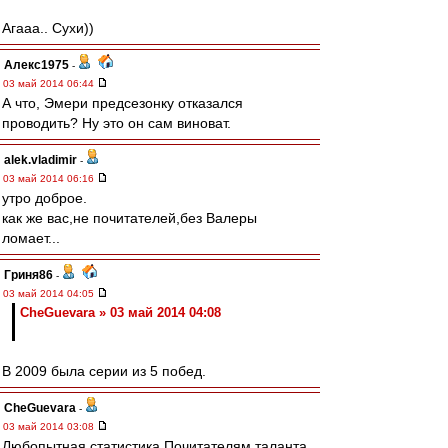
Агааа.. Сухи))
Алекс1975
-
03 май 2014 06:44
А что, Эмери предсезонку отказался
проводить? Ну это он сам виноват.
alek.vladimir
-
03 май 2014 06:16
утро доброе.
как же вас,не почитателей,без Валеры
ломает...
Гриня86
-
03 май 2014 04:05
CheGuevara » 03 май 2014 04:08
В 2009 была серии из 5 побед.
CheGuevara
-
03 май 2014 03:08
Любопытная статистика Почитателям таланта