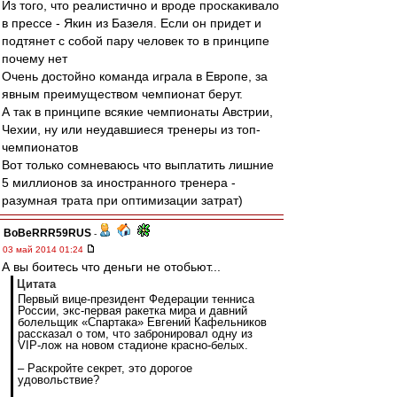
Из того, что реалистично и вроде проскакивало
в прессе - Якин из Базеля. Если он придет и
подтянет с собой пару человек то в принципе
почему нет
Очень достойно команда играла в Европе, за
явным преимуществом чемпионат берут.
А так в принципе всякие чемпионаты Австрии,
Чехии, ну или неудавшиеся тренеры из топ-
чемпионатов
Вот только сомневаюсь что выплатить лишние
5 миллионов за иностранного тренера -
разумная трата при оптимизации затрат)
BoBeRRR59RUS
-
03 май 2014 01:24
А вы боитесь что деньги не отобьют...
Цитата
Первый вице-президент Федерации тенниса
России, экс-первая ракетка мира и давний
болельщик «Спартака» Евгений Кафельников
рассказал о том, что забронировал одну из
VIP-лож на новом стадионе красно-белых.
– Раскройте секрет, это дорогое
удовольствие?