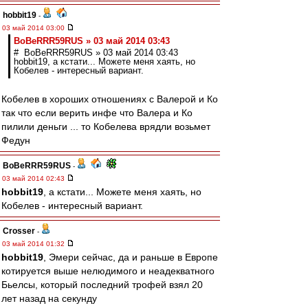
hobbit19
-
03 май 2014 03:00
BoBeRRR59RUS » 03 май 2014 03:43
# BoBeRRR59RUS » 03 май 2014 03:43
hobbit19, а кстати... Можете меня хаять, но
Кобелев - интересный вариант.
Кобелев в хороших отношениях с Валерой и Ко
так что если верить инфе что Валера и Ко
пилили деньги ... то Кобелева врядли возьмет
Федун
BoBeRRR59RUS
-
03 май 2014 02:43
hobbit19
, а кстати... Можете меня хаять, но
Кобелев - интересный вариант.
Crosser
-
03 май 2014 01:32
hobbit19
, Эмери сейчас, да и раньше в Европе
котируется выше нелюдимого и неадекватного
Бьелсы, который последний трофей взял 20
лет назад на секунду