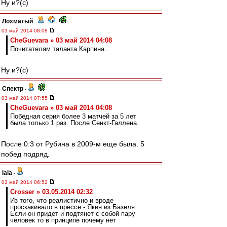
Ну и?(с)
Лохматый
-
03 май 2014 08:08
CheGuevara » 03 май 2014 04:08
Почитателям таланта Карпина...
Ну и?(с)
Спектр
-
03 май 2014 07:55
CheGuevara » 03 май 2014 04:08
Победная серия более 3 матчей за 5 лет
была только 1 раз. После Сенкт-Галлена.
После 0:3 от Рубина в 2009-м еще была. 5
побед подряд.
iaia
-
03 май 2014 06:52
Crosser » 03.05.2014 02:32
Из того, что реалистично и вроде
проскакивало в прессе - Якин из Базеля.
Если он придет и подтянет с собой пару
человек то в принципе почему нет