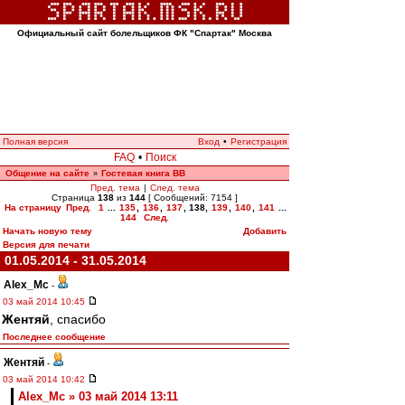
Официальный сайт болельщиков ФК "Спартак" Москва
Полная версия
Вход
•
Регистрация
FAQ
•
Поиск
Общение на сайте
Гостевая книга ВВ
»
Пред. тема
|
След. тема
Страница
138
из
144
[ Сообщений: 7154 ]
На страницу
Пред.
1
...
135
,
136
,
137
,
138
,
139
,
140
,
141
...
144
След.
Начать новую тему
Добавить
Версия для печати
01.05.2014 - 31.05.2014
Alex_Mc
-
03 май 2014 10:45
Жентяй
, спасибо
Последнее сообщение
Жентяй
-
03 май 2014 10:42
Alex_Mc » 03 май 2014 13:11