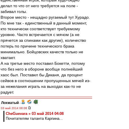
единственный игрок, который худо-бедно
делал то что от него требуется на поле -
забивал голы.
Второе место - нещадно ругаемый тут Хурадо.
По мне так - единственный в данный момент,
кто технически соответствует требуемому
уровню. Часто встречается с мячом (а не
прячется за спинами как другие), количество
потерь по причине технического брака
минимально. Бойцовских качеств только не
хватает.
А на третье место поставил Бокетти, потому
что без него в обороне вообще полнейший
хаос был. Поставил бы Диканя, да процент
сейвов в соотношении пропущенных мячей из-
за нежелания играть на выходах как-то не
радует.
Лохматый
-
03 май 2014 08:08
CheGuevara » 03 май 2014 04:08
Почитателям таланта Карпина...