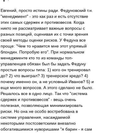
Евгений, просто истины ради. Федуновский т.н.
"менеджмент" - это как раз и есть отсутствие
этих самых сдержек и противовесов. Когда
никто не рассматривает важные вопросы с
разных позиций, оценивая их с точки зрения
своей методы оценки рисков. У Федуна все
проще: "Чем то нравится мне этот упрямый
блондин. Попробую его". При нормальном
менеджменте кто то из команды топ-
управленцев обязан был бы задать Федуну
простые вопросы типа: 1) кого он тренировал
до? 2) что выиграл? 3) тренерское кредо? 4)
почему именно он, а не условный Иванов? 5) и
еще много вопросов. А этого сделано не было.
Решалось все в одно лицо. Так что "система
сдержек и противовесов" - вещь очень
полезная, позволяющая минимизировать
риски. Но она не особо востребована в
системе управления, насаждаемой
некоторыми постсоветскими внезапно
обогатившимися нуворишами "я барин - я сам