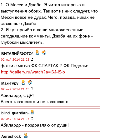
1. О Месси и Дзюбе. Я читал интервью и
выступления обоих. Так вот из них следует, что
Месси вовсе не дурак. Чего, правда, никак не
скажешь о Дзюбе.
2. Я тут прочёл и ваши многочисленные
сегодняшние комменты. Дзюба на их фоне -
глубокий мыслитель.
ВИТАЛИЙ/ФОТО/
-
02 май 2014 21:52
фотки с матча ФК.СПАРТАК 2-ФК.Подолье
http://gallery.ru/watch?a=j6J-lSio
Мак-Гуру
-
02 май 2014 21:45
Абилардо, с ДР!
Всего казанского и не казанского.
blind_guardian
-
02 май 2014 21:27
Абилардо - поздравляю от души!
Aeroshock
-