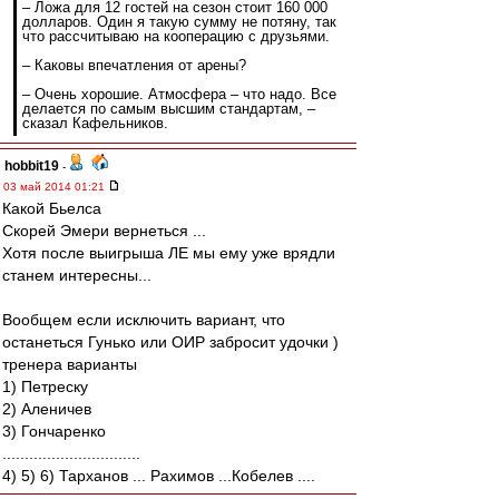
– Ложа для 12 гостей на сезон стоит 160 000
долларов. Один я такую сумму не потяну, так
что рассчитываю на кооперацию с друзьями.
– Каковы впечатления от арены?
– Очень хорошие. Атмосфера – что надо. Все
делается по самым высшим стандартам, –
сказал Кафельников.
hobbit19
-
03 май 2014 01:21
Какой Бьелса
Скорей Эмери вернеться ...
Хотя после выигрыша ЛЕ мы ему уже врядли
станем интересны...
Вообщем если исключить вариант, что
останеться Гунько или ОИР забросит удочки )
тренера варианты
1) Петреску
2) Аленичев
3) Гончаренко
...............................
4) 5) 6) Тарханов ... Рахимов ...Кобелев ....