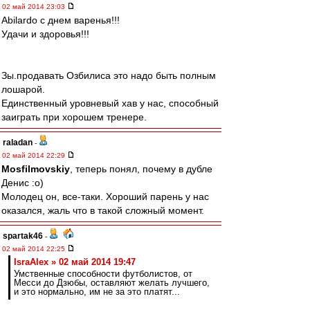
02 май 2014 23:03
Abilardo с днем варенья!!!
Удачи и здоровья!!!
Зы.продавать Озбилиса это надо быть полным
лошарой.
Единственный уровневый хав у нас, способный
заиграть при хорошем тренере.
raladan
-
02 май 2014 22:29
Mosfilmovskiy
, теперь понял, почему в дубле
Денис :о)
Молодец он, все-таки. Хороший парень у нас
оказался, жаль что в такой сложный момент.
spartak46
-
02 май 2014 22:25
IsraAlex » 02 май 2014 19:47
Умственные способности футболистов, от
Месси до Дзюбы, оставляют желать лучшего,
и это нормально, им не за это платят...