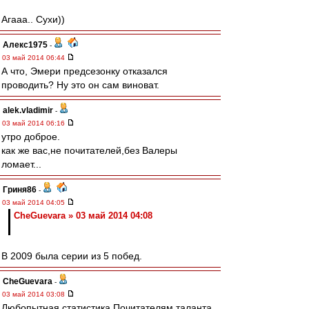
Агааа.. Сухи))
Алекс1975
-
03 май 2014 06:44
А что, Эмери предсезонку отказался
проводить? Ну это он сам виноват.
alek.vladimir
-
03 май 2014 06:16
утро доброе.
как же вас,не почитателей,без Валеры
ломает...
Гриня86
-
03 май 2014 04:05
CheGuevara » 03 май 2014 04:08
В 2009 была серии из 5 побед.
CheGuevara
-
03 май 2014 03:08
Любопытная статистика Почитателям таланта