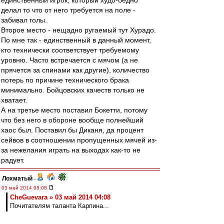
единственный игрок, который худо-бедно
делал то что от него требуется на поле -
забивал голы.
Второе место - нещадно ругаемый тут Хурадо.
По мне так - единственный в данный момент,
кто технически соответствует требуемому
уровню. Часто встречается с мячом (а не
прячется за спинами как другие), количество
потерь по причине технического брака
минимально. Бойцовских качеств только не
хватает.
А на третье место поставил Бокетти, потому
что без него в обороне вообще полнейший
хаос был. Поставил бы Диканя, да процент
сейвов в соотношении пропущенных мячей из-
за нежелания играть на выходах как-то не
радует.
Лохматый
-
03 май 2014 08:08
CheGuevara » 03 май 2014 04:08
Почитателям таланта Карпина...