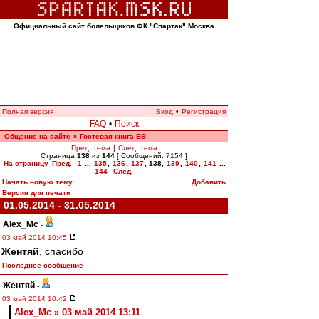
Официальный сайт болельщиков ФК "Спартак" Москва
Полная версия
Вход
•
Регистрация
FAQ
•
Поиск
Общение на сайте
Гостевая книга ВВ
»
Пред. тема
|
След. тема
Страница
138
из
144
[ Сообщений: 7154 ]
На страницу
Пред.
1
...
135
,
136
,
137
,
138
,
139
,
140
,
141
...
144
След.
Начать новую тему
Добавить
Версия для печати
01.05.2014 - 31.05.2014
Alex_Mc
-
03 май 2014 10:45
Жентяй
, спасибо
Последнее сообщение
Жентяй
-
03 май 2014 10:42
Alex_Mc » 03 май 2014 13:11