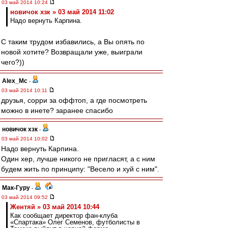
03 май 2014 10:24
новичок хзк » 03 май 2014 11:02
Надо вернуть Карпина.
С таким трудом избавились, а Вы опять по
новой хотите? Возвращали уже, выиграли
чего?))
Alex_Mc
-
03 май 2014 10:11
друзья, сорри за оффтоп, а где посмотреть
можно в инете? заранее спасибо
новичок хзк
-
03 май 2014 10:02
Надо вернуть Карпина.
Один хер, лучше никого не пригласят, а с ним
будем жить по принципу: "Весело и хуй с ним".
Мак-Гуру
-
03 май 2014 09:52
Жентяй » 03 май 2014 10:44
Как сообщает директор фан-клуба
«Спартака» Олег Семенов, футболисты в