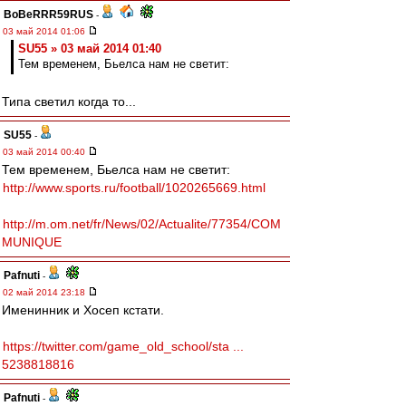
BoBeRRR59RUS
-
03 май 2014 01:06
SU55 » 03 май 2014 01:40
Тем временем, Бьелса нам не светит:
Типа светил когда то...
SU55
-
03 май 2014 00:40
Тем временем, Бьелса нам не светит:
http://www.sports.ru/football/1020265669.html
http://m.om.net/fr/News/02/Actualite/77354/COM
MUNIQUE
Pafnuti
-
02 май 2014 23:18
Именинник и Хосеп кстати.
https://twitter.com/game_old_school/sta ...
5238818816
Pafnuti
-