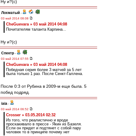
Ну и?(с)
Лохматый
-
03 май 2014 08:08
CheGuevara » 03 май 2014 04:08
Почитателям таланта Карпина...
Ну и?(с)
Спектр
-
03 май 2014 07:55
CheGuevara » 03 май 2014 04:08
Победная серия более 3 матчей за 5 лет
была только 1 раз. После Сенкт-Галлена.
После 0:3 от Рубина в 2009-м еще была. 5
побед подряд.
iaia
-
03 май 2014 06:52
Crosser » 03.05.2014 02:32
Из того, что реалистично и вроде
проскакивало в прессе - Якин из Базеля.
Если он придет и подтянет с собой пару
человек то в принципе почему нет