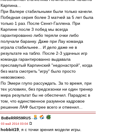
Карпина...
При Валере стабильными были только качели.
Победная серия более 3 матчей за 5 лет была
только 1 раз. После Сенкт-Галлена. При
Карпине после 3 побед мы всегда
гарантированно либо теряли очки либо
получали баранку. Даже при Лау команда
играла стабильнее... И дело даже не в
результате на табло. После 2-3 удачных игр
команда гарантированно выдавала
преславутый Карпинский "недонастрой", когда
без мата смотреть "игру" было просто
невозможно.
По Эмери глупо рассуждать. За то время, при
тех условиях, без предсезонки ни один тренер
мира результат бы не обеспечил. Парадокс в
том, что единственное разумное кадровое
решение ЛАФ быстрее всего и отменил...
BoBeRRR59RUS
-
03 май 2014 03:04
hobbit19
, я с точки зрения модели игры.