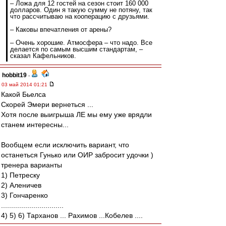
– Ложа для 12 гостей на сезон стоит 160 000
долларов. Один я такую сумму не потяну, так
что рассчитываю на кооперацию с друзьями.
– Каковы впечатления от арены?
– Очень хорошие. Атмосфера – что надо. Все
делается по самым высшим стандартам, –
сказал Кафельников.
hobbit19
-
03 май 2014 01:21
Какой Бьелса
Скорей Эмери вернеться ...
Хотя после выигрыша ЛЕ мы ему уже врядли
станем интересны...
Вообщем если исключить вариант, что
останеться Гунько или ОИР забросит удочки )
тренера варианты
1) Петреску
2) Аленичев
3) Гончаренко
...............................
4) 5) 6) Тарханов ... Рахимов ...Кобелев ....