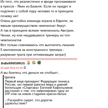
Из того, что реалистично и вроде проскакивало
в прессе - Якин из Базеля. Если он придет и
подтянет с собой пару человек то в принципе
почему нет
Очень достойно команда играла в Европе, за
явным преимуществом чемпионат берут.
А так в принципе всякие чемпионаты Австрии,
Чехии, ну или неудавшиеся тренеры из топ-
чемпионатов
Вот только сомневаюсь что выплатить лишние
5 миллионов за иностранного тренера -
разумная трата при оптимизации затрат)
BoBeRRR59RUS
-
03 май 2014 01:24
А вы боитесь что деньги не отобьют...
Цитата
Первый вице-президент Федерации тенниса
России, экс-первая ракетка мира и давний
болельщик «Спартака» Евгений Кафельников
рассказал о том, что забронировал одну из
VIP-лож на новом стадионе красно-белых.
– Раскройте секрет, это дорогое
удовольствие?