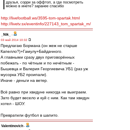
друзья, сорри за оффтоп, а где посмотреть
можно в инете? заранее спасибо
http://livefootball.ws/3595-tom-spartak.html
http://livetv.sx/eventinfo/227143_tom_spartak_m/
_Nik_
-
03 май 2014 10:32
Предлагаю Бормана (он жеж не старше
Капелло?)+Гамулу+Байдачного.
А главными сразу двух приговорённых
побежать - по чётным и по нечётным -
Бышевца и Валерия Георгиевича УБ1 (раз уж
мусорка УБ2 проипали).
Иначе - деньги на ветер.
Всё равно при хвидуне никогда не выиграем.
Зато будет весело и куй с ним. Как там хвидун
хотел - ШОУ.
Превратили футбол в шапито.
Valentinovich
-