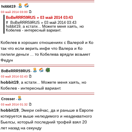
hobbit19
-
03 май 2014 03:00
BoBeRRR59RUS » 03 май 2014 03:43
# BoBeRRR59RUS » 03 май 2014 03:43
hobbit19, а кстати... Можете меня хаять, но
Кобелев - интересный вариант.
Кобелев в хороших отношениях с Валерой и Ко
так что если верить инфе что Валера и Ко
пилили деньги ... то Кобелева врядли возьмет
Федун
BoBeRRR59RUS
-
03 май 2014 02:43
hobbit19
, а кстати... Можете меня хаять, но
Кобелев - интересный вариант.
Crosser
-
03 май 2014 01:32
hobbit19
, Эмери сейчас, да и раньше в Европе
котируется выше нелюдимого и неадекватного
Бьелсы, который последний трофей взял 20
лет назад на секунду