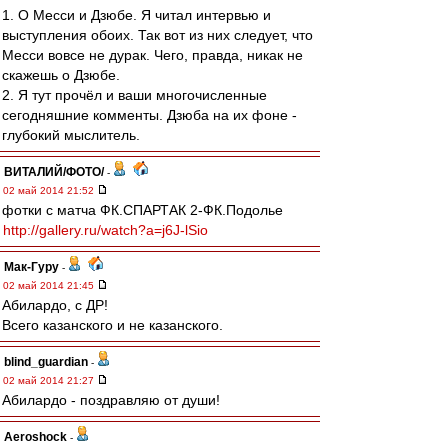
1. О Месси и Дзюбе. Я читал интервью и
выступления обоих. Так вот из них следует, что
Месси вовсе не дурак. Чего, правда, никак не
скажешь о Дзюбе.
2. Я тут прочёл и ваши многочисленные
сегодняшние комменты. Дзюба на их фоне -
глубокий мыслитель.
ВИТАЛИЙ/ФОТО/
-
02 май 2014 21:52
фотки с матча ФК.СПАРТАК 2-ФК.Подолье
http://gallery.ru/watch?a=j6J-lSio
Мак-Гуру
-
02 май 2014 21:45
Абилардо, с ДР!
Всего казанского и не казанского.
blind_guardian
-
02 май 2014 21:27
Абилардо - поздравляю от души!
Aeroshock
-