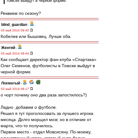
Томске выйдут в черной форме.
Реквием по сезону?
blind_guardian
-
03 май 2014 09:45
Кобелев или Бышовец. Лучше оба.
Жентяй
-
03 май 2014 09:44
Как сообщает директор фан-клуба «Спартака»
Олег Семенов, футболисты в Томске выйдут в
черной форме.
Лохматый
-
03 май 2014 08:17
о чорт почему оно два раза запостилось?)
Ладно. добавим о футболе.
Решил я тут проголосовать за лучшего игрока
месяца. Долго морщил мозг, но в отличие от
марта, что-то получилось.
Первое место - отдал Мовсисяну. По-моему,