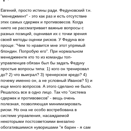
Евгений, просто истины ради. Федуновский т.н.
"менеджмент" - это как раз и есть отсутствие
этих самых сдержек и противовесов. Когда
никто не рассматривает важные вопросы с
разных позиций, оценивая их с точки зрения
своей методы оценки рисков. У Федуна все
проще: "Чем то нравится мне этот упрямый
блондин. Попробую его". При нормальном
менеджменте кто то из команды топ-
управленцев обязан был бы задать Федуну
простые вопросы типа: 1) кого он тренировал
до? 2) что выиграл? 3) тренерское кредо? 4)
почему именно он, а не условный Иванов? 5) и
еще много вопросов. А этого сделано не было.
Решалось все в одно лицо. Так что "система
сдержек и противовесов" - вещь очень
полезная, позволяющая минимизировать
риски. Но она не особо востребована в
системе управления, насаждаемой
некоторыми постсоветскими внезапно
обогатившимися нуворишами "я барин - я сам