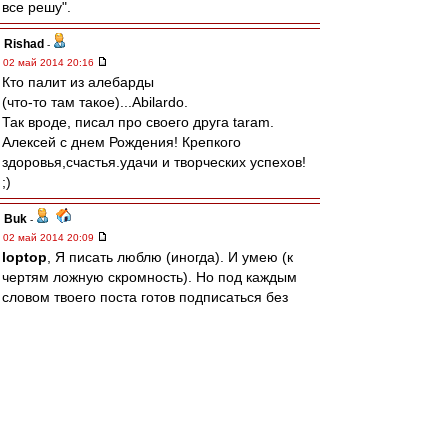
все решу".
Rishad
-
02 май 2014 20:16
Кто палит из алебарды
(что-то там такое)...Abilardo.
Так вроде, писал про своего друга taram.
Алексей с днем Рождения! Крепкого
здоровья,счастья.удачи и творческих успехов!
;)
Buk
-
02 май 2014 20:09
loptop
, Я писать люблю (иногда). И умею (к
чертям ложную скромность). Но под каждым
словом твоего поста готов подписаться без
правок.
BM1964
-
02 май 2014 20:04
А вообще, учитывая, что все темы исчерпаны,
все вопросы решены, все мысли высказаны,
все титулы завоеваны (в прошлом), все