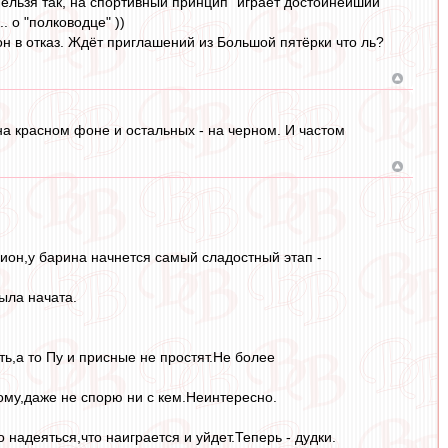
ельзя так, на спортивный принцип "играет достойнейший"
. о "полководце" ))
 он в отказ. Ждёт приглашений из Большой пятёрки что ль?
 на красном фоне и остальных - на черном. И частом
дион,у барина начнется самый сладостный этап -
была начата.
ть,а то Пу и присные не простят.Не более
тому,даже не спорю ни с кем.Неинтересно.
 надеяться,что наиграется и уйдет.Теперь - дудки.