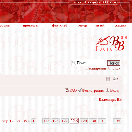
орумы
прогнозы
фан-клуб
юмор
музей
ссылки
Расширенный поиск
FAQ
Регистрация
Вход
Календарь ВВ
128
аница
128
из
135
•
1
...
125
126
127
129
130
131
...
135