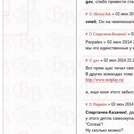
gav
, слабо привести ст
#
AlexeyArk
» 02 июн 20
xmeli
, Он на чемпионате
#
Спартачек-Казачек!
» 0
Parpales » 02 июн 2014 
мы что единственные у к
#
gav
» 02 июн 2014 22:
Вот прям щас лечат свя
В других командах тоже
http://www.notplay.ru/
а, еще коня этого забыл
#
Parpales
» 02 июн 2014
Спартачек-Казачек!
, д
у этого дятла самоокуп
"Согаза"!
Ну сколько можно?