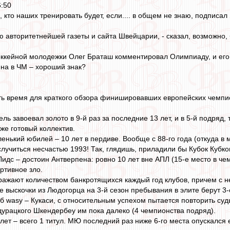
6:50
 кто наших тренировать будет, если.... в общем не знаю, подписал
ью авторитетнейшей газеты и сайта Швейцарии, - сказал, возможно,
оккейной молодежки Олег Браташ комментировал Олимпиаду, и его 
ина в ЧМ – хороший знак?
ть время для краткого обзора финишировавших европейских чемпи
ль завоевал золото в 9-й раз за последние 13 лет, и в 5-й подряд, 
же готовый коллектив.
енький юбилей – 10 лет в пердиве. Вообще с 88-го года (откуда в 
случиться несчастью 1993! Так, глядишь, приладили бы Кубок Куб
идс – достоин Антверпена: ровно 10 лет вне АПЛ (15-е место в че
ртивное зло.
ажают количеством банкротящихся каждый год клубов, причем с неп
 выскочки из Людогорца на 3-й сезон пребывания в элите берут 3-
 wasy – Кукаси, с относительным успехом пытается повторить суд
 дурацкого Шкендербеу им пока далеко (4 чемпионства подряд).
лет – всего 1 титул. МЮ последний раз ниже 6-го места опускался е