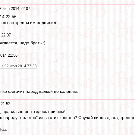
2 июн 2014 22:07
14 22:56
 спят он кресты им подпилил
 22:07
ждается, надо брать :)
014 21:56
! » 02 июн 2014 22:38
?
нке фигачит народ палкой по коленям.
 21:52
а, правильно,он то здесь при чем!
с народу "полегло" из-за этих крестов? Случай виноват, ага, трене
1:44