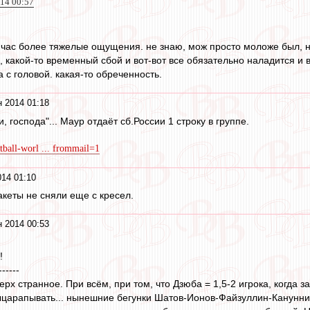
014 00:57
час более тяжелые ощущения. не знаю, мож просто моложе был, но
 какой-то временный сбой и вот-вот все обязательно наладится и в
а с головой. какая-то обреченность.
 2014 01:18
, господа"... Маур отдаёт сб.России 1 строку в группе.
otball-worl ... frommail=1
14 01:10
пакеты не сняли еще с кресел.
 2014 00:53
!
------
ерх странное. При всём, при том, что Дзюба = 1,5-2 игрока, когд
царапывать... нынешние бегунки Шатов-Ионов-Файзуллин-Кануннико