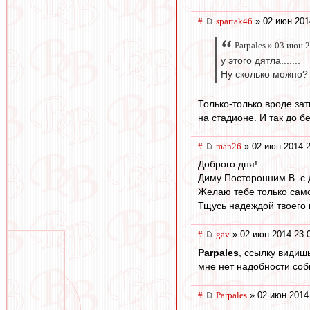
#
spartak46
» 02 июн 201
Parpales » 03 июн 
у этого дятла.......
Ну сколько можно?
Только-только вроде зат
на стадионе. И так до бе
#
man26
» 02 июн 2014 2
Доброго дня!
Диму Посторонним В. с
Желаю тебе только само
Тщусь надеждой твоего 
#
gav
» 02 июн 2014 23:
Parpales
, ссылку видиш
мне нет надобности соб
#
Parpales
» 02 июн 2014