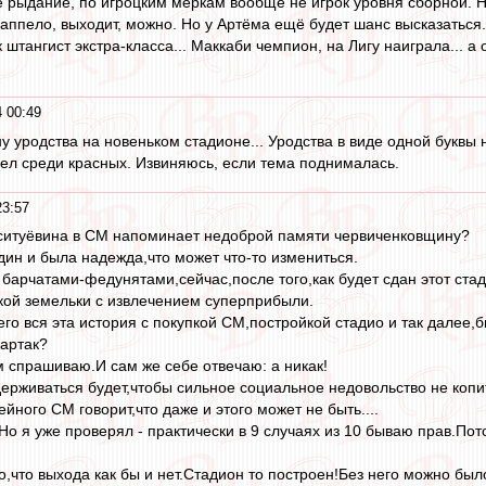
е рыдание, по игроцким меркам вообще не игрок уровня сборной. Н
аппело, выходит, можно. Но у Артёма ещё будет шанс высказаться..
 штангист экстра-класса... Маккаби чемпион, на Лигу наиграла... а
 00:49
у уродства на новеньком стадионе... Уродства в виде одной буквы
ел среди красных. Извиняюсь, если тема поднималась.
23:57
итуёвина в СМ напоминает недоброй памяти червиченковщину?
дин и была надежда,что может что-то измениться.
 барчатами-федунятами,сейчас,после того,как будет сдан этот ста
кой земельки с извлечением суперприбыли.
чего вся эта история с покупкой СМ,постройкой стадио и так далее,
партак?
м спрашиваю.И сам же себе отвечаю: а никак!
ддерживаться будет,чтобы сильное социальное недовольство не копи
кейного СМ говорит,что даже и этого может не быть....
Но я уже проверял - практически в 9 случаях из 10 бываю прав.По
,что выхода как бы и нет.Стадион то построен!Без него можно было