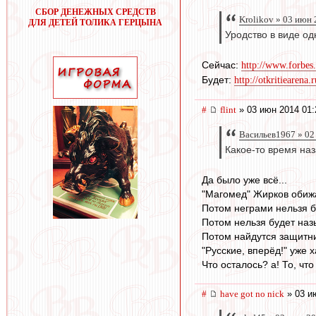
СБОР ДЕНЕЖНЫХ СРЕДСТВ
Krolikov » 03 июн 
ДЛЯ ДЕТЕЙ ТОЛИКА ГЕРЦЫНА
Уродство в виде од
Сейчас:
http://www.forbes
Будет:
http://otkritiearena
#
flint
» 03 июн 2014 01:
Васильев1967 » 02
Какое-то время на
Да было уже всё...
"Магомед" Жирков обижа
Потом неграми нельзя б
Потом нельзя будет наз
Потом найдутся защитни
"Русские, вперёд!" уже х
Что осталось? а! То, ч
#
have got no nick
» 03 и