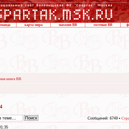
оманда
карта мира
магазин ВВ
гостевая ВВ
ф
вая книга ВВ
14
Сообщений: 6749 •
Стр
01:35