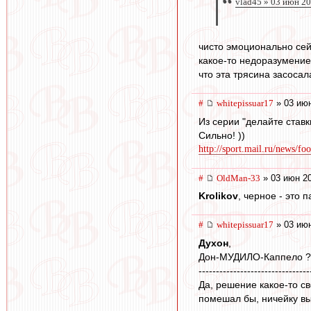
vlad45 » 03 июн 2
чисто эмоционально сей
какое-то недоразумение,
что эта трясина засосал
#
whitepissuar17
» 03 июн
Из серии "делайте ставки
Сильно! ))
http://sport.mail.ru/news/fo
#
OldMan-33
» 03 июн 20
Krolikov
, черное - это 
#
whitepissuar17
» 03 июн
Духон
,
Дон-МУДИЛО-Каппело ?
--------------------------------
Да, решение какое-то св
помешал бы, ничейку вы