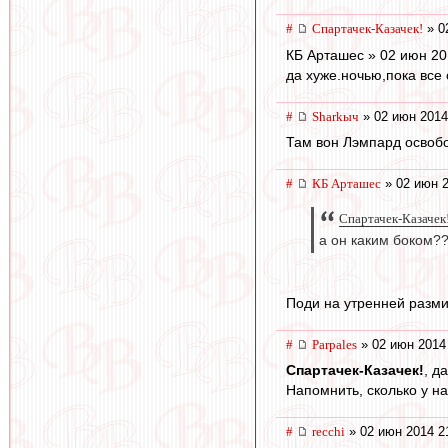
#
Спартачек-Казачек!
» 0
КБ Арташес » 02 июн 20
да хуже.ночью,пока все
#
Sharkыч
» 02 июн 2014
Там вон Лэмпард освобо
#
КБ Арташес
» 02 июн 2
Спартачек-Казачек
а он каким боком?
Поди на утренней разми
#
Parpales
» 02 июн 2014
Спартачек-Казачек!
, д
Напомнить, сколько у на
#
recchi
» 02 июн 2014 2