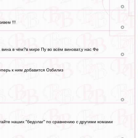
ивем !!!
 вина в чём?в мире Пу во всём виноват,у нас Фе
еперь к ним добавится Озбилиз
итайте наших "бедолаг" по сравнению с другими комами