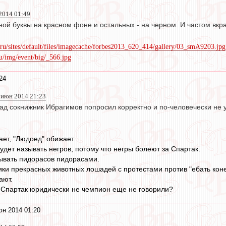
2014 01:49
ной буквы на красном фоне и остальных - на черном. И частом вкр
.ru/sites/default/files/imagecache/forbes2013_620_414/gallery/03_smA9203.jpg
.ru/img/event/big/_566.jpg
24
 июн 2014 21:23
зад сокнижник Ибрагимов попросил корректно и по-человечески не
ет, "Людоед" обижает...
удет называть негров, потому что негры болеют за Спартак.
ывать пидорасов пидорасами.
ки прекрасных животных лошадей с протестами против "ебать коне
ают.
то Спартак юридически не чемпион еще не говорили?
юн 2014 01:20