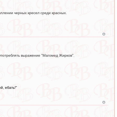
аплении черных кресел среди красных.
 употреблять выражение "Магомед Жирков".
й, ебать!"