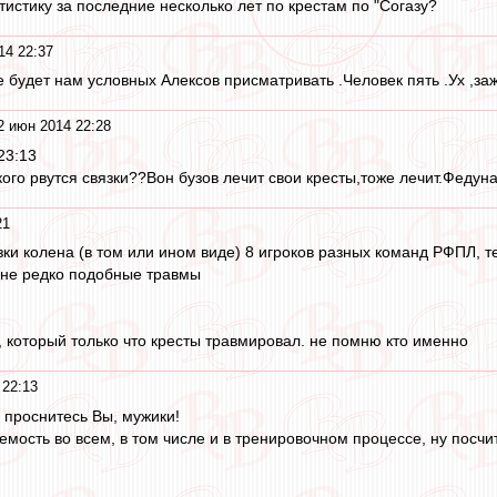
атистику за последние несколько лет по крестам по "Согазу?
14 22:37
 будет нам условных Алексов присматривать .Человек пять .Ух ,заж
2 июн 2014 22:28
23:13
ого рвутся связки??Вон бузов лечит свои кресты,тоже лечит.Федуна
21
зки колена (в том или ином виде) 8 игроков разных команд РФПЛ, т
 не редко подобные травмы
, который только что кресты травмировал. не помню кто именно
 22:13
а проснитесь Вы, мужики!
аемость во всем, в том числе и в тренировочном процессе, ну посч