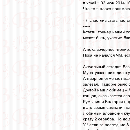
# xmeli » 02 июн 2014 1
Что-то я плохо понимаю,
- Я счастлив стать част
-----
Кстати, тренер нашей х
может быть, участие Як
А пока вечернее чтение.
Пока не начался ЧМ, ес
Актуальный сегодня Базе
Муратушка приходил в у
Антверпен отмечает мал
залезал. Надо же было 
Другой наш любимец – Л
концов, оказывается спо
Румыния и Болгария пор
в это время симпатичные
Любимый албанский клуб
сразу 2 серебра. Но до
У Чесли за последние 8 