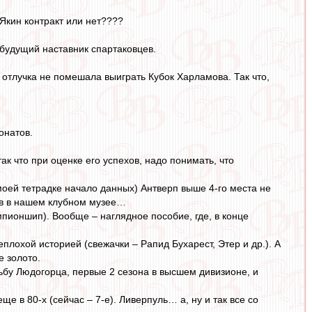
 Якин контракт или нет????
 будущий наставник спартаковцев.
отлучка не помешала выиграть Кубок Харламова. Так что,
онатов.
так что при оценке его успехов, надо понимать, что
моей тетрадке начало данных) Антверп выше 4-го места не
ков в нашем клубном музее…
мпионшип). Вообще – наглядное пособие, где, в конце
лохой историей (свежачки – Рапид Бухарест, Этер и др.). А
е золото.
ьбу Людогорца, первые 2 сезона в высшем дивизионе, и
ще в 80-х (сейчас – 7-е). Ливерпуль… а, ну и так все со