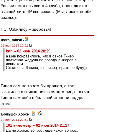
России осталось всего 4 клуба, проведших в
высшей лиге ЧР все сезоны (Мы, Локо и дерби-
вражье).
ПС. Озбилису – здоровья!
indra_minsk
-
02 июн 2014 20:52
knn » 02 июн 2014 20:29
а мне понравилось, как в сэксе Гинер
подъебал Федуна по поводу выборов в
исполком.
Стыдно за барина, шо писец, врать не буду))
Гинер сам не то что бы прошел, а так
закатился от пинка неизвестного лица. так что
Гинер сам себя в большей степени поддел
этим.
Большой Хорхе
-
02 июн 2014 20:51
101 километр » 02 июн 2014 21:27
Да не Хорхе, вопрос, ещё какой вопрос.