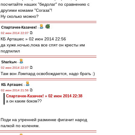
посчитайте наших "бедолаг" по сравнению с
другими комами "Согаза"!
Ну сколько можно?
Спартачек-Казачек!
-
02 июн 2014 22:07
КБ Арташес » 02 июн 2014 22:56
да хуже.ночью,пока все спят он кресты им
подпилил
Sharkыч
-
02 июн 2014 22:07
Там вон Лэмпард освобождается, надо брать :)
КБ Арташес
-
02 июн 2014 21:56
Спартачек-Казачек! » 02 июн 2014 22:38
а он каким боком??
Поди на утренней разминке фигачит народ
палкой по коленям.