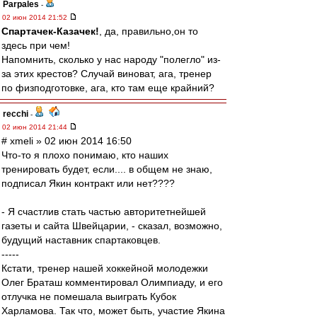
Parpales
-
02 июн 2014 21:52
Спартачек-Казачек!
, да, правильно,он то
здесь при чем!
Напомнить, сколько у нас народу "полегло" из-
за этих крестов? Случай виноват, ага, тренер
по физподготовке, ага, кто там еще крайний?
recchi
-
02 июн 2014 21:44
# xmeli » 02 июн 2014 16:50
Что-то я плохо понимаю, кто наших
тренировать будет, если.... в общем не знаю,
подписал Якин контракт или нет????
- Я счастлив стать частью авторитетнейшей
газеты и сайта Швейцарии, - сказал, возможно,
будущий наставник спартаковцев.
-----
Кстати, тренер нашей хоккейной молодежки
Олег Браташ комментировал Олимпиаду, и его
отлучка не помешала выиграть Кубок
Харламова. Так что, может быть, участие Якина