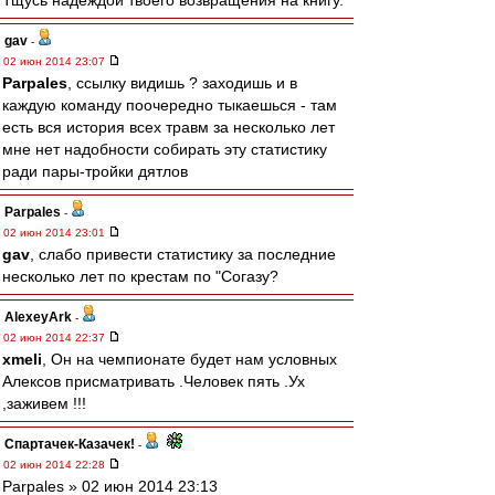
Тщусь надеждой твоего возвращения на книгу.
gav
-
02 июн 2014 23:07
Parpales
, ссылку видишь ? заходишь и в
каждую команду поочередно тыкаешься - там
есть вся история всех травм за несколько лет
мне нет надобности собирать эту статистику
ради пары-тройки дятлов
Parpales
-
02 июн 2014 23:01
gav
, слабо привести статистику за последние
несколько лет по крестам по "Согазу?
AlexeyArk
-
02 июн 2014 22:37
xmeli
, Он на чемпионате будет нам условных
Алексов присматривать .Человек пять .Ух
,заживем !!!
Спартачек-Казачек!
-
02 июн 2014 22:28
Parpales » 02 июн 2014 23:13