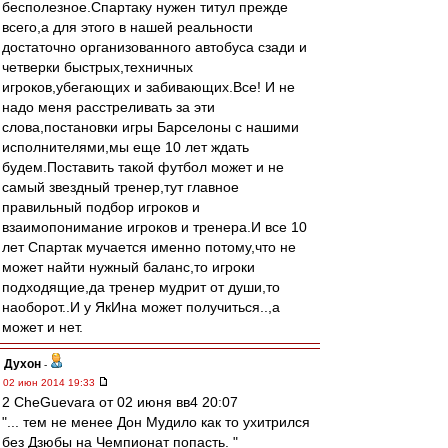
бесполезное.Спартаку нужен титул прежде
всего,а для этого в нашей реальности
достаточно организованного автобуса сзади и
четверки быстрых,техничных
игроков,убегающих и забивающих.Все! И не
надо меня расстреливать за эти
слова,постановки игры Барселоны с нашими
исполнителями,мы еще 10 лет ждать
будем.Поставить такой футбол может и не
самый звездный тренер,тут главное
правильный подбор игроков и
взаимопонимание игроков и тренера.И все 10
лет Спартак мучается именно потому,что не
может найти нужный баланс,то игроки
подходящие,да тренер мудрит от души,то
наоборот..И у ЯкИна может получиться..,а
может и нет.
Духон
-
02 июн 2014 19:33
2 CheGuevara от 02 июня вв4 20:07
"... тем не менее Дон Мудило как то ухитрился
без Дзюбы на Чемпионат попасть. "