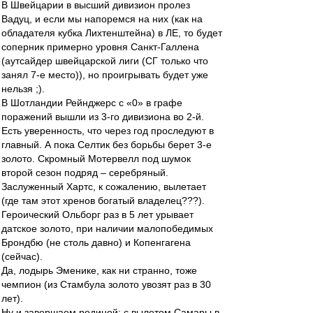
В Швейцарии в высший дивизион пролез
Вадуц, и если мы напоремся на них (как на
обладателя кубка Лихтенштейна) в ЛЕ, то будет
соперник примерно уровня Санкт-Галлена
(аутсайдер швейцарской лиги (СГ только что
занял 7-е место)), но проигрывать будет уже
нельзя ;).
В Шотландии Рейнджерс с «0» в графе
поражений вышли из 3-го дивизиона во 2-й.
Есть уверенность, что через год проследуют в
главный. А пока Селтик без борьбы берет 3-е
золото. Скромный Мотервелл под шумок
второй сезон подряд – серебряный.
Заслуженный Хартс, к сожалению, вылетает
(где там этот хренов богатый владелец???).
Героический Ольборг раз в 5 лет урывает
датское золото, при наличии малопобедимых
Брондбю (не столь давно) и Копенгагена
(сейчас).
Да, лодырь Эменике, как ни странно, тоже
чемпион (из Стамбула золото увозят раз в 30
лет).
Ну и завершаем родиной: с вылетом Самары в