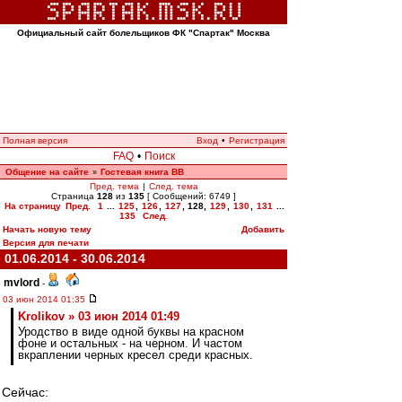
Официальный сайт болельщиков ФК "Спартак" Москва
Полная версия
Вход
•
Регистрация
FAQ
•
Поиск
Общение на сайте
Гостевая книга ВВ
»
Пред. тема
|
След. тема
Страница
128
из
135
[ Сообщений: 6749 ]
На страницу
Пред.
1
...
125
,
126
,
127
,
128
,
129
,
130
,
131
...
135
След.
Начать новую тему
Добавить
Версия для печати
01.06.2014 - 30.06.2014
mvlord
-
03 июн 2014 01:35
Krolikov » 03 июн 2014 01:49
Уродство в виде одной буквы на красном
фоне и остальных - на черном. И частом
вкраплении черных кресел среди красных.
Сейчас: