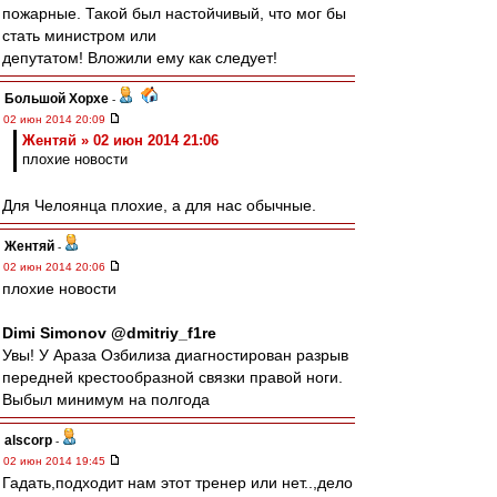
пожарные. Такой был настойчивый, что мог бы
стать министром или
депутатом! Вложили ему как следует!
Большой Хорхе
-
02 июн 2014 20:09
Жентяй » 02 июн 2014 21:06
плохие новости
Для Челоянца плохие, а для нас обычные.
Жентяй
-
02 июн 2014 20:06
плохие новости
Dimi Simonov ‏@dmitriy_f1re
Увы! У Араза Озбилиза диагностирован разрыв
передней крестообразной связки правой ноги.
Выбыл минимум на полгода
alscorp
-
02 июн 2014 19:45
Гадать,подходит нам этот тренер или нет..,дело