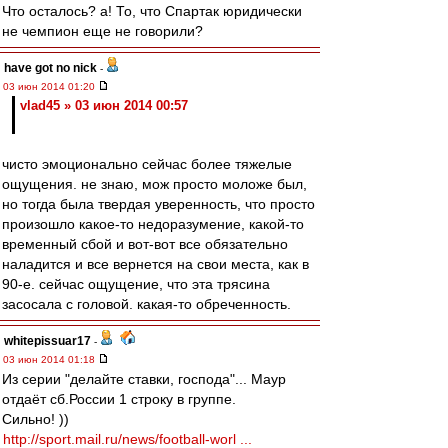
Что осталось? а! То, что Спартак юридически
не чемпион еще не говорили?
have got no nick
-
03 июн 2014 01:20
vlad45 » 03 июн 2014 00:57
чисто эмоционально сейчас более тяжелые
ощущения. не знаю, мож просто моложе был,
но тогда была твердая уверенность, что просто
произошло какое-то недоразумение, какой-то
временный сбой и вот-вот все обязательно
наладится и все вернется на свои места, как в
90-е. сейчас ощущение, что эта трясина
засосала с головой. какая-то обреченность.
whitepissuar17
-
03 июн 2014 01:18
Из серии "делайте ставки, господа"... Маур
отдаёт сб.России 1 строку в группе.
Сильно! ))
http://sport.mail.ru/news/football-worl ...