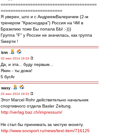
=======================================
=========================
Я уверен, што и с АндреемВалеричем (2-м
тренером "Краснодара") Россия на ЧМ в
Бразилию тоже Бы попала БЫ :-)))
Группа "F" у России не значилась, как группа
Sмерти !
knn
-
02 июн 2014 19:33
Да, и эта... буду первым...
Якин - ты дома!
5 бугАг
wasy
-
02 июн 2014 19:31
Этот Marcel Rohr действительно начальник
спортивного отдела Basler Zeitung.
http://verlag.baz.ch/impressum/
Не стал бы принимать за чистую монету.
http://www.sovsport.ru/news/text-item/716125