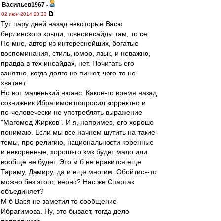
Васильев1967
-
02 июн 2014 20:23
Тут пару дней назад некоторые Васю
берлинского крыли, говноинсайды там, то се.
По мне, автор из интереснейших, богатые
воспоминания, стиль, юмор, язык, и неважно,
правда в тех инсайдах, нет. Почитать его
занятно, когда долго не пишет, чего-то не
хватает.
Но вот маленький нюанс. Какое-то время назад
сокнижник Ибрагимов попросил корректно и
по-человечески не употреблять выражение
"Магомед Жирков". И я, например, его хорошо
понимаю. Если мы все начнем шутить на такие
темы, про религию, национальности коренные
и некоренные, хорошего кмк будет мало или
вообще не будет. Это м б не нравится еще
Тараму, Дамиру, да и еще многим. Обойтись-то
можно без этого, верно? Нас же Спартак
объединяет?
М б Вася не заметил то сообщение
Ибрагимова. Ну, это бывает, тогда дело