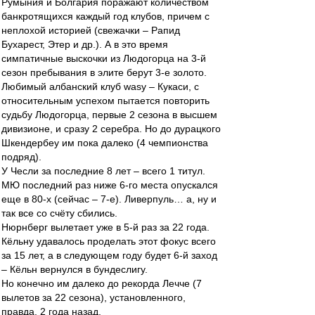
Румыния и Болгария поражают количеством
банкротящихся каждый год клубов, причем с
неплохой историей (свежачки – Рапид
Бухарест, Этер и др.). А в это время
симпатичные выскочки из Людогорца на 3-й
сезон пребывания в элите берут 3-е золото.
Любимый албанский клуб wasy – Кукаси, с
относительным успехом пытается повторить
судьбу Людогорца, первые 2 сезона в высшем
дивизионе, и сразу 2 серебра. Но до дурацкого
Шкендербеу им пока далеко (4 чемпионства
подряд).
У Чесли за последние 8 лет – всего 1 титул.
МЮ последний раз ниже 6-го места опускался
еще в 80-х (сейчас – 7-е). Ливерпуль… а, ну и
так все со счёту сбились.
Нюрнберг вылетает уже в 5-й раз за 22 года.
Кёльну удавалось проделать этот фокус всего
за 15 лет, а в следующем году будет 6-й заход
– Кёльн вернулся в бундеслигу.
Но конечно им далеко до рекорда Лечче (7
вылетов за 22 сезона), установленного,
правда, 2 года назад.