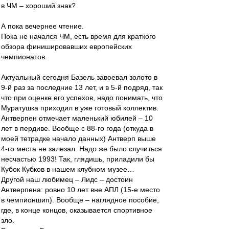
в ЧМ – хороший знак?
А пока вечернее чтение.
Пока не начался ЧМ, есть время для краткого
обзора финишировавших европейских
чемпионатов.
Актуальный сегодня Базель завоевал золото в
9-й раз за последние 13 лет, и в 5-й подряд, так
что при оценке его успехов, надо понимать, что
Муратушка приходил в уже готовый коллектив.
Антверпен отмечает маленький юбилей – 10
лет в пердиве. Вообще с 88-го года (откуда в
моей тетрадке начало данных) Антверп выше
4-го места не залезал. Надо же было случиться
несчастью 1993! Так, глядишь, приладили бы
Кубок Кубков в нашем клубном музее…
Другой наш любимец – Лидс – достоин
Антверпена: ровно 10 лет вне АПЛ (15-е место
в чемпионшип). Вообще – наглядное пособие,
где, в конце концов, оказывается спортивное
зло.