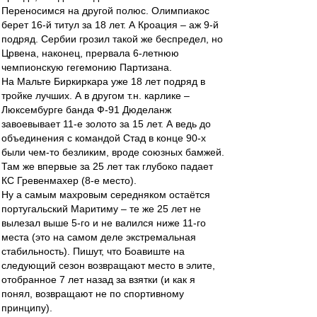
Переносимся на другой полюс. Олимпиакос
берет 16-й титул за 18 лет. А Кроация – аж 9-й
подряд. Сербии грозил такой же беспредел, но
Црвена, наконец, прервала 6-летнюю
чемпионскую гегемонию Партизана.
На Мальте Биркиркара уже 18 лет подряд в
тройке лучших. А в другом т.н. карлике –
Люксембурге банда Ф-91 Дюделанж
завоевывает 11-е золото за 15 лет. А ведь до
объединения с командой Стад в конце 90-х
были чем-то безликим, вроде союзных бамжей.
Там же впервые за 25 лет так глубоко падает
КС Гревенмахер (8-е место).
Ну а самым махровым середняком остаётся
португальский Маритиму – те же 25 лет не
вылезал выше 5-го и не валился ниже 11-го
места (это на самом деле экстремальная
стабильность). Пишут, что Боавиште на
следующий сезон возвращают место в элите,
отобранное 7 лет назад за взятки (и как я
понял, возвращают не по спортивному
принципу).