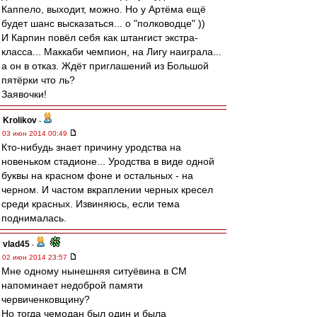
Каппело, выходит, можно. Но у Артёма ещё
будет шанс высказаться... о "полководце" ))
И Карпин повёл себя как штангист экстра-
класса... Маккаби чемпион, на Лигу наиграла...
а он в отказ. Ждёт приглашений из Большой
пятёрки что ль?
Заявочки!
Krolikov
-
03 июн 2014 00:49
Кто-нибудь знает причину уродства на
новеньком стадионе... Уродства в виде одной
буквы на красном фоне и остальных - на
черном. И частом вкраплении черных кресел
среди красных. Извиняюсь, если тема
поднималась.
vlad45
-
02 июн 2014 23:57
Мне одному нынешняя ситуёвина в СМ
напоминает недоброй памяти
червиченковщину?
Но тогда чемодан был один и была