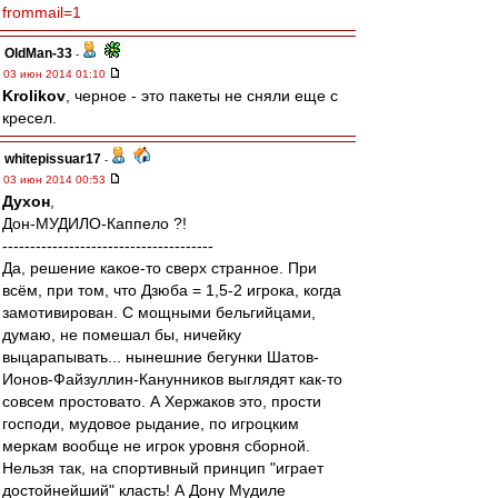
frommail=1
OldMan-33
-
03 июн 2014 01:10
Krolikov
, черное - это пакеты не сняли еще с
кресел.
whitepissuar17
-
03 июн 2014 00:53
Духон
,
Дон-МУДИЛО-Каппело ?!
--------------------------------------
Да, решение какое-то сверх странное. При
всём, при том, что Дзюба = 1,5-2 игрока, когда
замотивирован. С мощными бельгийцами,
думаю, не помешал бы, ничейку
выцарапывать... нынешние бегунки Шатов-
Ионов-Файзуллин-Канунников выглядят как-то
совсем простовато. А Хержаков это, прости
господи, мудовое рыдание, по игроцким
меркам вообще не игрок уровня сборной.
Нельзя так, на спортивный принцип "играет
достойнейший" класть! А Дону Мудиле