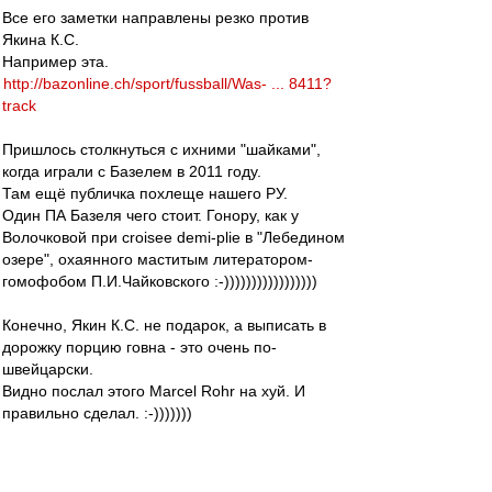
Все его заметки направлены резко против
Якина К.С.
Например эта.
http://bazonline.ch/sport/fussball/Was- ... 8411?
track
Пришлось столкнуться с ихними "шайками",
когда играли с Базелем в 2011 году.
Там ещё публичка похлеще нашего РУ.
Один ПА Базеля чего стоит. Гонору, как у
Волочковой при croisee demi-plie в "Лебедином
озере", охаянного маститым литератором-
гомофобом П.И.Чайковского :-)))))))))))))))))
Конечно, Якин К.С. не подарок, а выписать в
дорожку порцию говна - это очень по-
швейцарски.
Видно послал этого Marcel Rohr на хуй. И
правильно сделал. :-)))))))
Если Якин К.С. такой говнюк, то это даже
намного лучше.