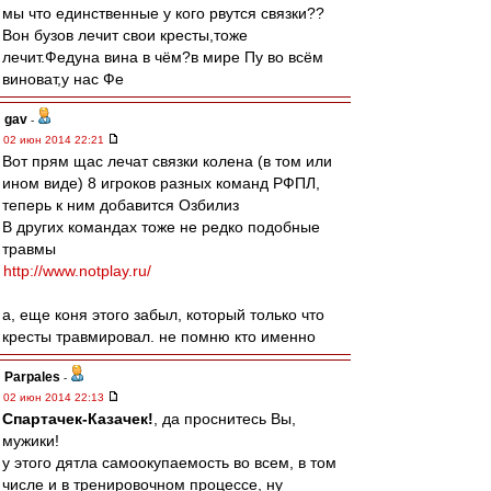
мы что единственные у кого рвутся связки??
Вон бузов лечит свои кресты,тоже
лечит.Федуна вина в чём?в мире Пу во всём
виноват,у нас Фе
gav
-
02 июн 2014 22:21
Вот прям щас лечат связки колена (в том или
ином виде) 8 игроков разных команд РФПЛ,
теперь к ним добавится Озбилиз
В других командах тоже не редко подобные
травмы
http://www.notplay.ru/
а, еще коня этого забыл, который только что
кресты травмировал. не помню кто именно
Parpales
-
02 июн 2014 22:13
Спартачек-Казачек!
, да проснитесь Вы,
мужики!
у этого дятла самоокупаемость во всем, в том
числе и в тренировочном процессе, ну