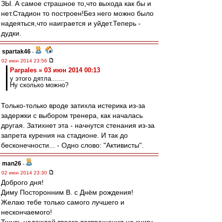
ЗЫ. А самое страшное то,что выхода как бы и
нет.Стадион то построен!Без него можно было
надеяться,что наиграется и уйдет.Теперь -
дудки.
spartak46
-
02 июн 2014 23:56
Parpales » 03 июн 2014 00:13
у этого дятла.......
Ну сколько можно?
Только-только вроде затихла истерика из-за
задержки с выбором тренера, как началась
другая. Затихнет эта - начнутся стенания из-за
запрета курения на стадионе. И так до
бесконечности... - Одно слово: "Активисты".
man26
-
02 июн 2014 23:30
Доброго дня!
Диму Посторонним В. с Днём рождения!
Желаю тебе только самого лучшего и
нескончаемого!