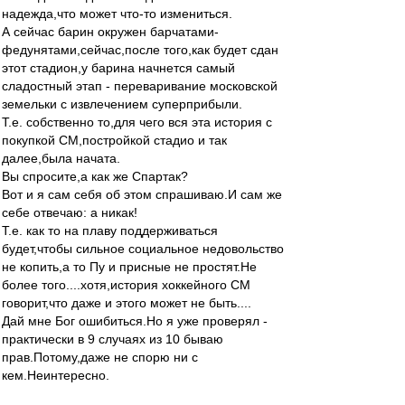
надежда,что может что-то измениться.
А сейчас барин окружен барчатами-
федунятами,сейчас,после того,как будет сдан
этот стадион,у барина начнется самый
сладостный этап - переваривание московской
земельки с извлечением суперприбыли.
Т.е. собственно то,для чего вся эта история с
покупкой СМ,постройкой стадио и так
далее,была начата.
Вы спросите,а как же Спартак?
Вот и я сам себя об этом спрашиваю.И сам же
себе отвечаю: а никак!
Т.е. как то на плаву поддерживаться
будет,чтобы сильное социальное недовольство
не копить,а то Пу и присные не простят.Не
более того....хотя,история хоккейного СМ
говорит,что даже и этого может не быть....
Дай мне Бог ошибиться.Но я уже проверял -
практически в 9 случаях из 10 бываю
прав.Потому,даже не спорю ни с
кем.Неинтересно.