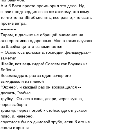
поправимое.
А м б Вася просто проигнорил это дело. Ну,
значит, подтвердил свою же аксиому, что кому-
то что-то на ВВ объяснять, все равно, что ссать
против ветра.
-----------
Тарам, и дальше не обращай внимания на
альтернативно одаренных. Мне в таких случаях
из Швейка цитата вспоминается:
-- Осмелюсь доложить, господин фельдкурат,--
заметил
Швейк, вот ведь гидра! Совсем как Боушек из
Либени.
Восемнадцать раз за один вечер его
выкидывали из пивной
"Экснер", и каждый раз он возвращался --
дескать, "забыл
трубку". Он лез в окна, двери, через кухню,
через забор в
трактир, через погреб к стойке, где отпускают
пиво, и, наверно,
спустился бы по дымовой трубе, если б его не
сняли с крыши