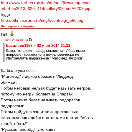
http://www.forbes.ru/sites/default/files/imagecach
e/forbes2013_620_414/gallery/03_smA9203.jpg
Будет:
http://otkritiearena.ru/img/event/big/_566.jpg
Последнее сообщение
flint
-
03 июн 2014 01:24
Васильев1967 » 02 июн 2014 21:23
Какое-то время назад сокнижник Ибрагимов
попросил корректно и по-человечески не
употреблять выражение "Магомед Жирков".
Да было уже всё...
"Магомед" Жирков обижает, "Людоед"
обижает...
Потом неграми нельзя будет называть негров,
потому что негры болеют за Спартак.
Потом нельзя будет называть пидорасов
пидорасами.
Потом найдутся защитники прекрасных
животных лошадей с протестами против "ебать
коней, ебать!"
"Русские, вперёд!" уже хают.