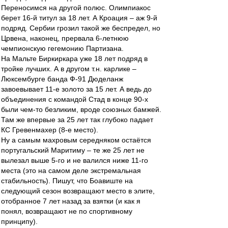
Переносимся на другой полюс. Олимпиакос
берет 16-й титул за 18 лет. А Кроация – аж 9-й
подряд. Сербии грозил такой же беспредел, но
Црвена, наконец, прервала 6-летнюю
чемпионскую гегемонию Партизана.
На Мальте Биркиркара уже 18 лет подряд в
тройке лучших. А в другом т.н. карлике –
Люксембурге банда Ф-91 Дюделанж
завоевывает 11-е золото за 15 лет. А ведь до
объединения с командой Стад в конце 90-х
были чем-то безликим, вроде союзных бамжей.
Там же впервые за 25 лет так глубоко падает
КС Гревенмахер (8-е место).
Ну а самым махровым середняком остаётся
португальский Маритиму – те же 25 лет не
вылезал выше 5-го и не валился ниже 11-го
места (это на самом деле экстремальная
стабильность). Пишут, что Боавиште на
следующий сезон возвращают место в элите,
отобранное 7 лет назад за взятки (и как я
понял, возвращают не по спортивному
принципу).