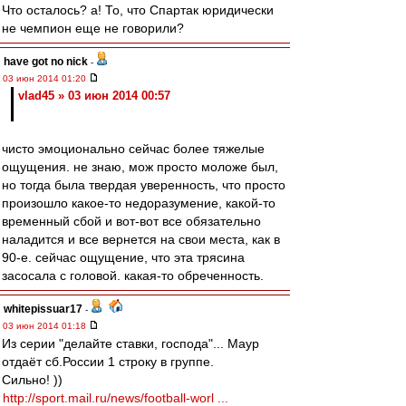
Что осталось? а! То, что Спартак юридически
не чемпион еще не говорили?
have got no nick
-
03 июн 2014 01:20
vlad45 » 03 июн 2014 00:57
чисто эмоционально сейчас более тяжелые
ощущения. не знаю, мож просто моложе был,
но тогда была твердая уверенность, что просто
произошло какое-то недоразумение, какой-то
временный сбой и вот-вот все обязательно
наладится и все вернется на свои места, как в
90-е. сейчас ощущение, что эта трясина
засосала с головой. какая-то обреченность.
whitepissuar17
-
03 июн 2014 01:18
Из серии "делайте ставки, господа"... Маур
отдаёт сб.России 1 строку в группе.
Сильно! ))
http://sport.mail.ru/news/football-worl ...