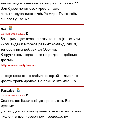
мы что единственные у кого рвутся связки??
Вон бузов лечит свои кресты,тоже
лечит.Федуна вина в чём?в мире Пу во всём
виноват,у нас Фе
gav
-
02 июн 2014 22:21
Вот прям щас лечат связки колена (в том или
ином виде) 8 игроков разных команд РФПЛ,
теперь к ним добавится Озбилиз
В других командах тоже не редко подобные
травмы
http://www.notplay.ru/
а, еще коня этого забыл, который только что
кресты травмировал. не помню кто именно
Parpales
-
02 июн 2014 22:13
Спартачек-Казачек!
, да проснитесь Вы,
мужики!
у этого дятла самоокупаемость во всем, в том
числе и в тренировочном процессе, ну