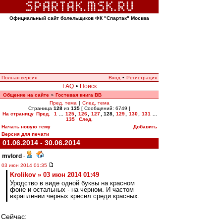
Официальный сайт болельщиков ФК "Спартак" Москва
Полная версия
Вход
•
Регистрация
FAQ
•
Поиск
Общение на сайте
Гостевая книга ВВ
»
Пред. тема
|
След. тема
Страница
128
из
135
[ Сообщений: 6749 ]
На страницу
Пред.
1
...
125
,
126
,
127
,
128
,
129
,
130
,
131
...
135
След.
Начать новую тему
Добавить
Версия для печати
01.06.2014 - 30.06.2014
mvlord
-
03 июн 2014 01:35
Krolikov » 03 июн 2014 01:49
Уродство в виде одной буквы на красном
фоне и остальных - на черном. И частом
вкраплении черных кресел среди красных.
Сейчас: