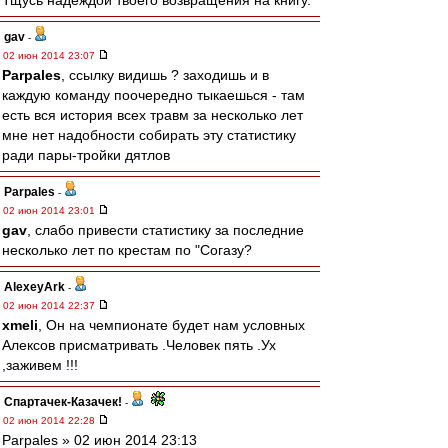
Тщусь надеждой твоего возвращения на книгу.
gav
-
02 июн 2014 23:07
Parpales
, ссылку видишь ? заходишь и в
каждую команду поочередно тыкаешься - там
есть вся история всех травм за несколько лет
мне нет надобности собирать эту статистику
ради пары-тройки дятлов
Parpales
-
02 июн 2014 23:01
gav
, слабо привести статистику за последние
несколько лет по крестам по "Согазу?
AlexeyArk
-
02 июн 2014 22:37
xmeli
, Он на чемпионате будет нам условных
Алексов присматривать .Человек пять .Ух
,заживем !!!
Спартачек-Казачек!
-
02 июн 2014 22:28
Parpales » 02 июн 2014 23:13