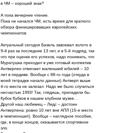
в ЧМ – хороший знак?
А пока вечернее чтение.
Пока не начался ЧМ, есть время для краткого
обзора финишировавших европейских
чемпионатов.
Актуальный сегодня Базель завоевал золото в
9-й раз за последние 13 лет, и в 5-й подряд, так
что при оценке его успехов, надо понимать, что
Муратушка приходил в уже готовый коллектив.
Антверпен отмечает маленький юбилей – 10
лет в пердиве. Вообще с 88-го года (откуда в
моей тетрадке начало данных) Антверп выше
4-го места не залезал. Надо же было случиться
несчастью 1993! Так, глядишь, приладили бы
Кубок Кубков в нашем клубном музее…
Другой наш любимец – Лидс – достоин
Антверпена: ровно 10 лет вне АПЛ (15-е место
в чемпионшип). Вообще – наглядное пособие,
где, в конце концов, оказывается спортивное
зло.