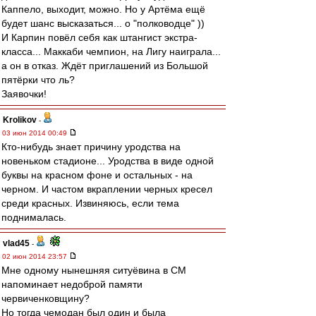
Каппело, выходит, можно. Но у Артёма ещё
будет шанс высказаться... о "полководце" ))
И Карпин повёл себя как штангист экстра-
класса... Маккаби чемпион, на Лигу наиграла...
а он в отказ. Ждёт приглашений из Большой
пятёрки что ль?
Заявочки!
Krolikov
-
03 июн 2014 00:49
Кто-нибудь знает причину уродства на
новеньком стадионе... Уродства в виде одной
буквы на красном фоне и остальных - на
черном. И частом вкраплении черных кресел
среди красных. Извиняюсь, если тема
поднималась.
vlad45
-
02 июн 2014 23:57
Мне одному нынешняя ситуёвина в СМ
напоминает недоброй памяти
червиченковщину?
Но тогда чемодан был один и была