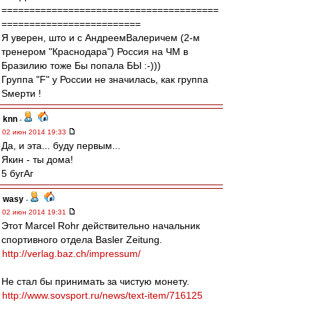
=======================================
=========================
Я уверен, што и с АндреемВалеричем (2-м
тренером "Краснодара") Россия на ЧМ в
Бразилию тоже Бы попала БЫ :-)))
Группа "F" у России не значилась, как группа
Sмерти !
knn
-
02 июн 2014 19:33
Да, и эта... буду первым...
Якин - ты дома!
5 бугАг
wasy
-
02 июн 2014 19:31
Этот Marcel Rohr действительно начальник
спортивного отдела Basler Zeitung.
http://verlag.baz.ch/impressum/
Не стал бы принимать за чистую монету.
http://www.sovsport.ru/news/text-item/716125