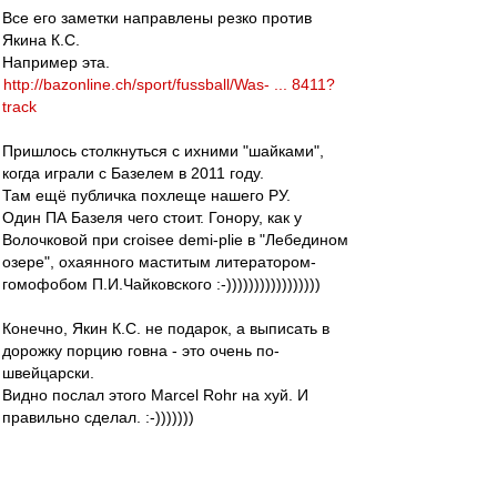
Все его заметки направлены резко против
Якина К.С.
Например эта.
http://bazonline.ch/sport/fussball/Was- ... 8411?
track
Пришлось столкнуться с ихними "шайками",
когда играли с Базелем в 2011 году.
Там ещё публичка похлеще нашего РУ.
Один ПА Базеля чего стоит. Гонору, как у
Волочковой при croisee demi-plie в "Лебедином
озере", охаянного маститым литератором-
гомофобом П.И.Чайковского :-)))))))))))))))))
Конечно, Якин К.С. не подарок, а выписать в
дорожку порцию говна - это очень по-
швейцарски.
Видно послал этого Marcel Rohr на хуй. И
правильно сделал. :-)))))))
Если Якин К.С. такой говнюк, то это даже
намного лучше.