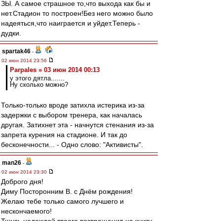
ЗЫ. А самое страшное то,что выхода как бы и
нет.Стадион то построен!Без него можно было
надеяться,что наиграется и уйдет.Теперь -
дудки.
spartak46
-
02 июн 2014 23:56
Parpales » 03 июн 2014 00:13
у этого дятла.......
Ну сколько можно?
Только-только вроде затихла истерика из-за
задержки с выбором тренера, как началась
другая. Затихнет эта - начнутся стенания из-за
запрета курения на стадионе. И так до
бесконечности... - Одно слово: "Активисты".
man26
-
02 июн 2014 23:30
Доброго дня!
Диму Посторонним В. с Днём рождения!
Желаю тебе только самого лучшего и
нескончаемого!