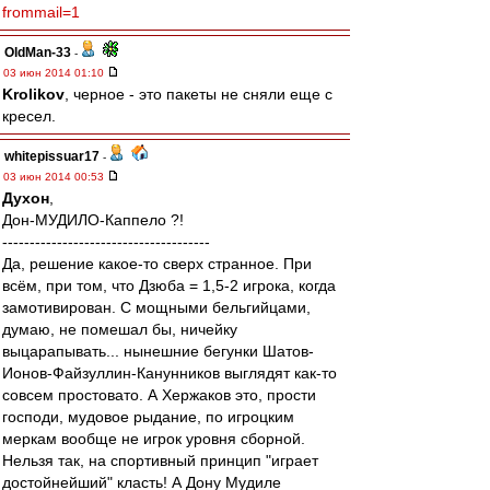
frommail=1
OldMan-33
-
03 июн 2014 01:10
Krolikov
, черное - это пакеты не сняли еще с
кресел.
whitepissuar17
-
03 июн 2014 00:53
Духон
,
Дон-МУДИЛО-Каппело ?!
--------------------------------------
Да, решение какое-то сверх странное. При
всём, при том, что Дзюба = 1,5-2 игрока, когда
замотивирован. С мощными бельгийцами,
думаю, не помешал бы, ничейку
выцарапывать... нынешние бегунки Шатов-
Ионов-Файзуллин-Канунников выглядят как-то
совсем простовато. А Хержаков это, прости
господи, мудовое рыдание, по игроцким
меркам вообще не игрок уровня сборной.
Нельзя так, на спортивный принцип "играет
достойнейший" класть! А Дону Мудиле