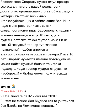
бесполезное.Спартаку нужен титул прежде
всего,а для этого в нашей реальности
достаточно организованного автобуса сзади и
четверки быстрых,техничных
игроков,убегающих и забивающих.Все! И не
надо меня расстреливать за эти
слова,постановки игры Барселоны с нашими
исполнителями,мы еще 10 лет ждать
будем.Поставить такой футбол может и не
самый звездный тренер,тут главное
правильный подбор игроков и
взаимопонимание игроков и тренера.И все 10
лет Спартак мучается именно потому,что не
может найти нужный баланс,то игроки
подходящие,да тренер мудрит от души,то
наоборот..И у ЯкИна может получиться..,а
может и нет.
Духон
-
02 июн 2014 19:33
2 CheGuevara от 02 июня вв4 20:07
"... тем не менее Дон Мудило как то ухитрился
без Дзюбы на Чемпионат попасть. "