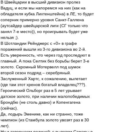
В Швейцарии в высший дивизион пролез
Вадуц, и если мы напоремся на них (как на
обладателя кубка Лихтенштейна) в ЛЕ, то будет
соперник примерно уровня Санкт-Галлена
(аутсайдер швейцарской лиги (СГ только что
занял 7-е место)), но проигрывать будет уже
нельзя ;).
В Шотландии Рейнджерс с «0» в графе
поражений вышли из 3-го дивизиона во 2-й.
Есть уверенность, что через год проследуют в
главный. А пока Селтик без борьбы берет 3-е
золото. Скромный Мотервелл под шумок
второй сезон подряд – серебряный.
Заслуженный Хартс, к сожалению, вылетает
(где там этот хренов богатый владелец???).
Героический Ольборг раз в 5 лет урывает
датское золото, при наличии малопобедимых
Брондбю (не столь давно) и Копенгагена
(сейчас).
Да, лодырь Эменике, как ни странно, тоже
чемпион (из Стамбула золото увозят раз в 30
лет).
Ну и завершаем родиной: с вылетом Самары в