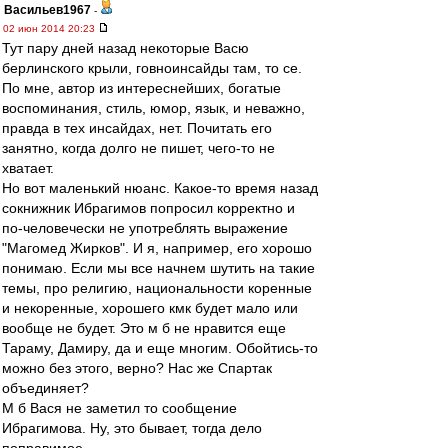
Васильев1967
-
02 июн 2014 20:23
Тут пару дней назад некоторые Васю
берлинского крыли, говноинсайды там, то се.
По мне, автор из интереснейших, богатые
воспоминания, стиль, юмор, язык, и неважно,
правда в тех инсайдах, нет. Почитать его
занятно, когда долго не пишет, чего-то не
хватает.
Но вот маленький нюанс. Какое-то время назад
сокнижник Ибрагимов попросил корректно и
по-человечески не употреблять выражение
"Магомед Жирков". И я, например, его хорошо
понимаю. Если мы все начнем шутить на такие
темы, про религию, национальности коренные
и некоренные, хорошего кмк будет мало или
вообще не будет. Это м б не нравится еще
Тараму, Дамиру, да и еще многим. Обойтись-то
можно без этого, верно? Нас же Спартак
объединяет?
М б Вася не заметил то сообщение
Ибрагимова. Ну, это бывает, тогда дело