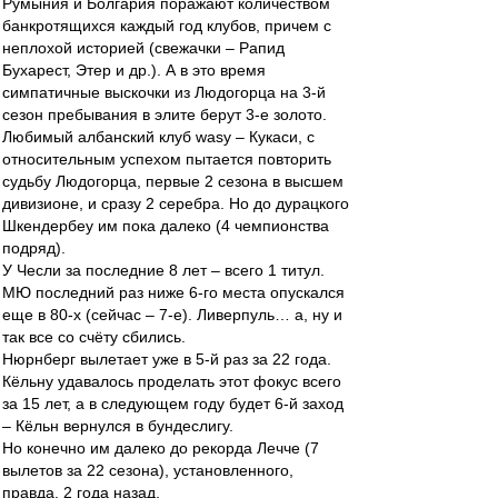
Румыния и Болгария поражают количеством
банкротящихся каждый год клубов, причем с
неплохой историей (свежачки – Рапид
Бухарест, Этер и др.). А в это время
симпатичные выскочки из Людогорца на 3-й
сезон пребывания в элите берут 3-е золото.
Любимый албанский клуб wasy – Кукаси, с
относительным успехом пытается повторить
судьбу Людогорца, первые 2 сезона в высшем
дивизионе, и сразу 2 серебра. Но до дурацкого
Шкендербеу им пока далеко (4 чемпионства
подряд).
У Чесли за последние 8 лет – всего 1 титул.
МЮ последний раз ниже 6-го места опускался
еще в 80-х (сейчас – 7-е). Ливерпуль… а, ну и
так все со счёту сбились.
Нюрнберг вылетает уже в 5-й раз за 22 года.
Кёльну удавалось проделать этот фокус всего
за 15 лет, а в следующем году будет 6-й заход
– Кёльн вернулся в бундеслигу.
Но конечно им далеко до рекорда Лечче (7
вылетов за 22 сезона), установленного,
правда, 2 года назад.