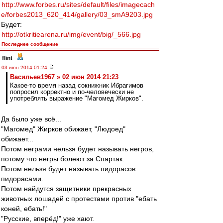
http://www.forbes.ru/sites/default/files/imagecach
e/forbes2013_620_414/gallery/03_smA9203.jpg
Будет:
http://otkritiearena.ru/img/event/big/_566.jpg
Последнее сообщение
flint
-
03 июн 2014 01:24
Васильев1967 » 02 июн 2014 21:23
Какое-то время назад сокнижник Ибрагимов
попросил корректно и по-человечески не
употреблять выражение "Магомед Жирков".
Да было уже всё...
"Магомед" Жирков обижает, "Людоед"
обижает...
Потом неграми нельзя будет называть негров,
потому что негры болеют за Спартак.
Потом нельзя будет называть пидорасов
пидорасами.
Потом найдутся защитники прекрасных
животных лошадей с протестами против "ебать
коней, ебать!"
"Русские, вперёд!" уже хают.