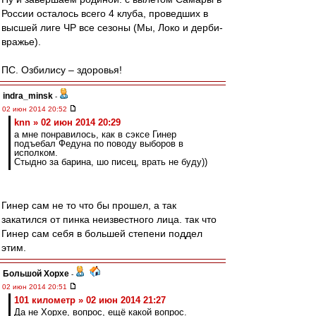
России осталось всего 4 клуба, проведших в
высшей лиге ЧР все сезоны (Мы, Локо и дерби-
вражье).
ПС. Озбилису – здоровья!
indra_minsk
-
02 июн 2014 20:52
knn » 02 июн 2014 20:29
а мне понравилось, как в сэксе Гинер
подъебал Федуна по поводу выборов в
исполком.
Стыдно за барина, шо писец, врать не буду))
Гинер сам не то что бы прошел, а так
закатился от пинка неизвестного лица. так что
Гинер сам себя в большей степени поддел
этим.
Большой Хорхе
-
02 июн 2014 20:51
101 километр » 02 июн 2014 21:27
Да не Хорхе, вопрос, ещё какой вопрос.