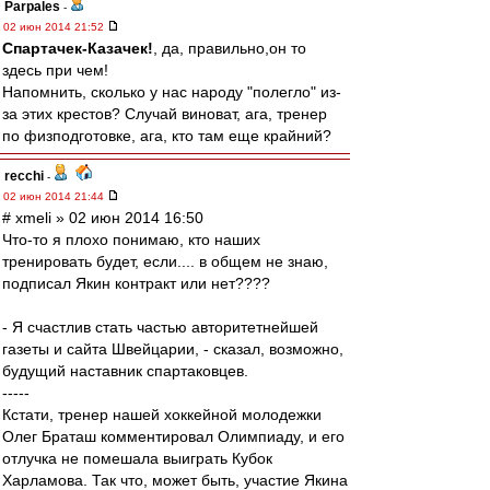
Parpales
-
02 июн 2014 21:52
Спартачек-Казачек!
, да, правильно,он то
здесь при чем!
Напомнить, сколько у нас народу "полегло" из-
за этих крестов? Случай виноват, ага, тренер
по физподготовке, ага, кто там еще крайний?
recchi
-
02 июн 2014 21:44
# xmeli » 02 июн 2014 16:50
Что-то я плохо понимаю, кто наших
тренировать будет, если.... в общем не знаю,
подписал Якин контракт или нет????
- Я счастлив стать частью авторитетнейшей
газеты и сайта Швейцарии, - сказал, возможно,
будущий наставник спартаковцев.
-----
Кстати, тренер нашей хоккейной молодежки
Олег Браташ комментировал Олимпиаду, и его
отлучка не помешала выиграть Кубок
Харламова. Так что, может быть, участие Якина