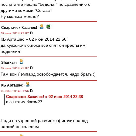
посчитайте наших "бедолаг" по сравнению с
другими комами "Согаза"!
Ну сколько можно?
Спартачек-Казачек!
-
02 июн 2014 22:07
КБ Арташес » 02 июн 2014 22:56
да хуже.ночью,пока все спят он кресты им
подпилил
Sharkыч
-
02 июн 2014 22:07
Там вон Лэмпард освобождается, надо брать :)
КБ Арташес
-
02 июн 2014 21:56
Спартачек-Казачек! » 02 июн 2014 22:38
а он каким боком??
Поди на утренней разминке фигачит народ
палкой по коленям.