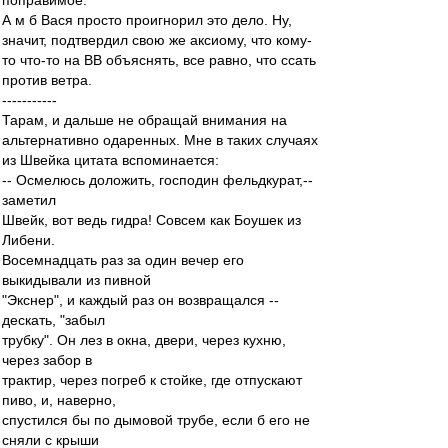
поправимое.
А м б Вася просто проигнорил это дело. Ну,
значит, подтвердил свою же аксиому, что кому-
то что-то на ВВ объяснять, все равно, что ссать
против ветра.
-----------
Тарам, и дальше не обращай внимания на
альтернативно одаренных. Мне в таких случаях
из Швейка цитата вспоминается:
-- Осмелюсь доложить, господин фельдкурат,--
заметил
Швейк, вот ведь гидра! Совсем как Боушек из
Либени.
Восемнадцать раз за один вечер его
выкидывали из пивной
"Экснер", и каждый раз он возвращался --
дескать, "забыл
трубку". Он лез в окна, двери, через кухню,
через забор в
трактир, через погреб к стойке, где отпускают
пиво, и, наверно,
спустился бы по дымовой трубе, если б его не
сняли с крыши