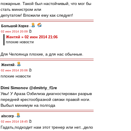
пожарные. Такой был настойчивый, что мог бы
стать министром или
депутатом! Вложили ему как следует!
Большой Хорхе
-
02 июн 2014 20:09
Жентяй » 02 июн 2014 21:06
плохие новости
Для Челоянца плохие, а для нас обычные.
Жентяй
-
02 июн 2014 20:06
плохие новости
Dimi Simonov ‏@dmitriy_f1re
Увы! У Араза Озбилиза диагностирован разрыв
передней крестообразной связки правой ноги.
Выбыл минимум на полгода
alscorp
-
02 июн 2014 19:45
Гадать,подходит нам этот тренер или нет..,дело