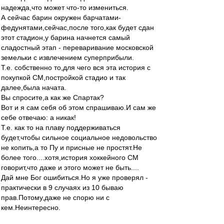
надежда,что может что-то измениться.
А сейчас барин окружен барчатами-
федунятами,сейчас,после того,как будет сдан
этот стадион,у барина начнется самый
сладостный этап - переваривание московской
земельки с извлечением суперприбыли.
Т.е. собственно то,для чего вся эта история с
покупкой СМ,постройкой стадио и так
далее,была начата.
Вы спросите,а как же Спартак?
Вот и я сам себя об этом спрашиваю.И сам же
себе отвечаю: а никак!
Т.е. как то на плаву поддерживаться
будет,чтобы сильное социальное недовольство
не копить,а то Пу и присные не простят.Не
более того....хотя,история хоккейного СМ
говорит,что даже и этого может не быть....
Дай мне Бог ошибиться.Но я уже проверял -
практически в 9 случаях из 10 бываю
прав.Потому,даже не спорю ни с
кем.Неинтересно.