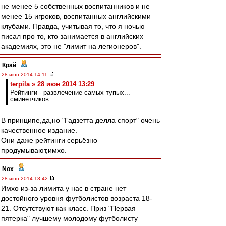
не менее 5 собственных воспитанников и не
менее 15 игроков, воспитанных английскими
клубами. Правда, учитывая то, что я ночью
писал про то, кто занимается в английских
академиях, это не "лимит на легионеров".
Край
-
28 июн 2014 14:11
terpila » 28 июн 2014 13:29
Рейтинги - развлечение самых тупых...
сминетчиков...
В принципе,да,но "Гадзетта делла спорт" очень
качественное издание.
Они даже рейтинги серьёзно
продумывают,имхо.
Nox
-
28 июн 2014 13:42
Имхо из-за лимита у нас в стране нет
достойного уровня футболистов возраста 18-
21. Отсутствуют как класс. Приз "Первая
пятерка" лучшему молодому футболисту