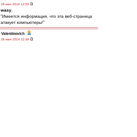
28 июн 2014 12:50
wasy
,
"Имеется информация, что эта веб-страница
атакует компьютеры!"
Valentinovich
-
28 июн 2014 12:39
Считаю, что лимит должен быть не на россиян,
а на своих воспитанников. Причем, не по кол-
ву на поле, а в заявке на сезон.
wasy
-
28 июн 2014 12:31
Для тех, у кого заблокирован ю туб за
границей.
Смотреть товарняк с датчанами можно тут.
http://www.frombar.com/20140628/vv53ae7 ...
43025.html
terpila
-
28 июн 2014 12:29
Край
,
Сергей, вот уж...