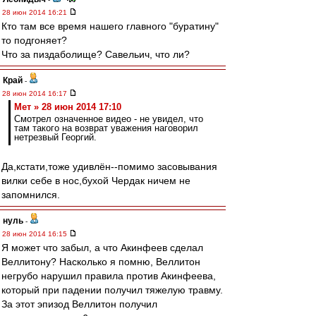
28 июн 2014 16:21
Кто там все время нашего главного "буратину"
то подгоняет?
Что за пиздаболище? Савельич, что ли?
Край
-
28 июн 2014 16:17
Мет » 28 июн 2014 17:10
Смотрел означенное видео - не увидел, что
там такого на возврат уважения наговорил
нетрезвый Георгий.
Да,кстати,тоже удивлён--помимо засовывания
вилки себе в нос,бухой Чердак ничем не
запомнился.
нуль
-
28 июн 2014 16:15
Я может что забыл, а что Акинфеев сделал
Веллитону? Насколько я помню, Веллитон
негрубо нарушил правила против Акинфеева,
который при падении получил тяжелую травму.
За этот эпизод Веллитон получил