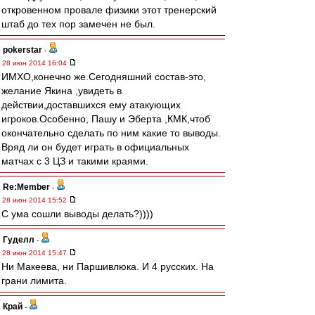
откровенном провале физики этот тренерский
штаб до тех пор замечен не был.
pokerstar
-
28 июн 2014 16:04
ИМХО,конечно же.Сегодняшний состав-это,
желание Якина ,увидеть в
действии,доставшихся ему атакующих
игроков.Особенно, Пашу и Эберта ,КМК,чтоб
окончательно сделать по ним какие то выводы.
Вряд ли он будет играть в официальных
матчах с 3 ЦЗ и такими краями.
Re:Member
-
28 июн 2014 15:52
С ума сошли выводы делать?))))
Гуделл
-
28 июн 2014 15:47
Ни Макеева, ни Паршивлюка. И 4 русских. На
грани лимита.
Край
-