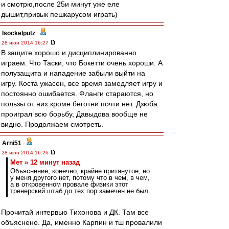
и смотрю,после 25и минут уже еле
дышит,привык пешкарусом играть)
Isockelputz
-
28 июн 2014 16:27
В защите хорошо и дисциплинированно
играем. Что Таски, что Бокетти очень хороши. А
полузащита и нападение забыли выйти на
игру. Коста ужасен, все время замедляет игру и
постоянно ошибается. Фланги стараются, но
пользы от них кроме беготни почти нет. Дзюба
проиграл всю борьбу, Давыдова вообще не
видно. Продолжаем смотреть.
Arni51
-
28 июн 2014 16:26
Мет » 12 минут назад
Объяснение, конечно, крайне притянутое, но
у меня другого нет, потому что в чем, в чем,
а в откровенном провале физики этот
тренерский штаб до тех пор замечен не был.
Прочитай интервью Тихонова и ДК. Там все
объяснено. Да, именно Карпин и тш провалили