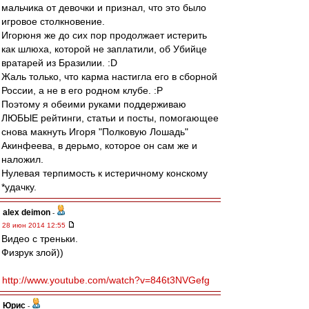
мальчика от девочки и признал, что это было
игровое столкновение.
Игорюня же до сих пор продолжает истерить
как шлюха, которой не заплатили, об Убийце
вратарей из Бразилии. :D
Жаль только, что карма настигла его в сборной
России, а не в его родном клубе. :P
Поэтому я обеими руками поддерживаю
ЛЮБЫЕ рейтинги, статьи и посты, помогающее
снова макнуть Игоря "Полковую Лошадь"
Акинфеева, в дерьмо, которое он сам же и
наложил.
Нулевая терпимость к истеричному конскому
*удачку.
alex deimon
-
28 июн 2014 12:55
Видео с треньки.
Физрук злой))
http://www.youtube.com/watch?v=846t3NVGefg
Юрис
-