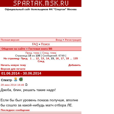
Официальный сайт болельщиков ФК "Спартак" Москва
Полная версия
Вход
•
Регистрация
FAQ
•
Поиск
Общение на сайте
Гостевая книга ВВ
»
Пред. тема
|
След. тема
Страница
15
из
135
[ Сообщений: 6749 ]
На страницу
Пред.
1
...
12
,
13
,
14
,
15
,
16
,
17
,
18
...
135
След.
Начать новую тему
Добавить
Версия для печати
01.06.2014 - 30.06.2014
Спектр
-
28 июн 2014 16:46
Дзюба, блин, решать такие надо!
Если бы был уровень показа получше, вполне
бы сошло за какой-нибудь матч отбора ЛЕ.
Последнее сообщение