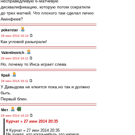
несправедливую 6-матчевую
дисквалификацию, которую потом сократили
до трех матчей. Что плохого там сделал лично
Акинфеев?
pokerstar
-
28 июн 2014 16:14
Как угловой разыграли!
Valentinovich
-
28 июн 2014 16:11
Но, почему то Инса играет слева
Край
-
28 июн 2014 16:11
У Давыдова не клеится пока,но так и должно
быть.
Первый блин.
Мет
-
28 июн 2014 16:10
Курчат » 27 июн 2014 20:35
# Курчат » 27 июн 2014 20:35
Не думал, что когда-нибудь это напишу.