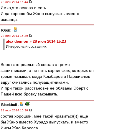
28 июн 2014 15:44
Имхо,это основа и есть.
И да,хорошо бы Жано выпускать вместо
испанца.
Юрис
-
28 июн 2014 15:39
alex deimon » 28 июн 2014 16:23
Интересный составчик.
Вооот это реальный состав с тремя
защитниками, а не пять карпинских, которых он
тремя называл, когда Комбаров и Паршивлюк
вдруг считались полузащитниками.
И при такой расстановке не обязаны Эберт с
Пашей всю бровку закрывать.
Blackbull
-
28 июн 2014 15:36
состав хороший. мне такой нравиться))) еще
бы Жано вместо Хурадо выпускать. и вместо
Инсы Жао Карлоса