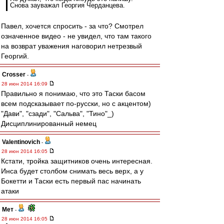
Снова зауважал Георгия Черданцева.
Павел, хочется спросить - за что? Смотрел
означенное видео - не увидел, что там такого
на возврат уважения наговорил нетрезвый
Георгий.
Crosser
-
28 июн 2014 16:09
Правильно я понимаю, что это Таски басом
всем подсказывает по-русски, но с акцентом)
"Дави", "сзади", "Сальва", "Тино"_)
Дисциплинированный немец
Valentinovich
-
28 июн 2014 16:05
Кстати, тройка защитников очень интересная.
Инса будет столбом снимать весь верх, а у
Бокетти и Таски есть первый пас начинать
атаки
Мет
-
28 июн 2014 16:05