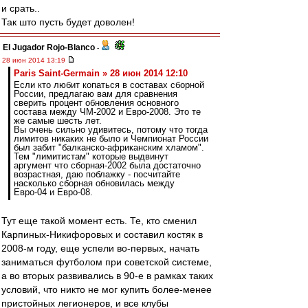
и срать..
Так што пусть будет доволен!
El Jugador Rojo-Blanco
-
28 июн 2014 13:19
Paris Saint-Germain » 28 июн 2014 12:10
Если кто любит копаться в составах сборной
России, предлагаю вам для сравнения
сверить процент обновления основного
состава между ЧМ-2002 и Евро-2008. Это те
же самые шесть лет.
Вы очень сильно удивитесь, потому что тогда
лимитов никаких не было и Чемпионат России
был забит "балканско-африканским хламом".
Тем "лимитистам" которые выдвинут
аргумент что сборная-2002 была достаточно
возрастная, даю поблажку - посчитайте
насколько сборная обновилась между
Евро-04 и Евро-08.
Тут еще такой момент есть. Те, кто сменил
Карпиных-Никифоровых и составил костяк в
2008-м году, еще успели во-первых, начать
заниматься футболом при советской системе,
а во вторых развивались в 90-е в рамках таких
условий, что никто не мог купить более-менее
пристойных легионеров, и все клубы