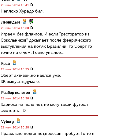
28 июн 2014 16:41
Неплохо Хурадо бил.
Леонидыч
-
28 июн 2014 16:38
Играем без флангов. И если "ресторатор из
Сокольников" досыпает после феерического
выступления на полях Бразилии, то Эберт то
точно ни о чем. Говно унылое...
Край
-
28 июн 2014 16:35
Эберт активен,но наелся уже.
КК выпустят,думаю.
Разбор полетов
-
28 июн 2014 16:30
Кариоки на поле нет, не могу такой футбол
смотерть. :D
Vyborg
-
28 июн 2014 16:28
Правильно подгоняет,прессинг требует.То то я