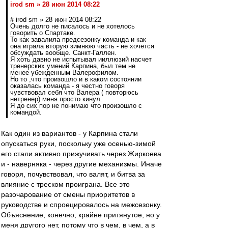
irod sm » 28 июн 2014 08:22
# irod sm » 28 июн 2014 08:22
Очень долго не писалось и не хотелось
говорить о Спартаке.
То как завалила предсезонку команда и как
она играла вторую зимнюю часть - не хочется
обсуждать вообще. Санкт-Галлен.
Я хоть давно не испытывал ииллюзий насчет
тренерских умений Карпина, был тем не
менее убежденным Валерофилом.
Но то ,что произошло и в каком состоянии
оказалась команда - я честно говоря
чувствовал себя что Валера ( повторюсь
нетренер) меня просто кинул.
Я до сих пор не понимаю что произошло с
командой.
Как один из вариантов - у Карпина стали
опускаться руки, поскольку уже осенью-зимой
его стали активно прижучивать через Жиркоева
и - наверняка - через другие механизмы. Иначе
говоря, почувствовал, что валят, и битва за
влияние с треском проиграна. Все это
разочарование от смены приоритетов в
руководстве и спроецировалось на межсезонку.
Объяснение, конечно, крайне притянутое, но у
меня другого нет, потому что в чем, в чем, а в