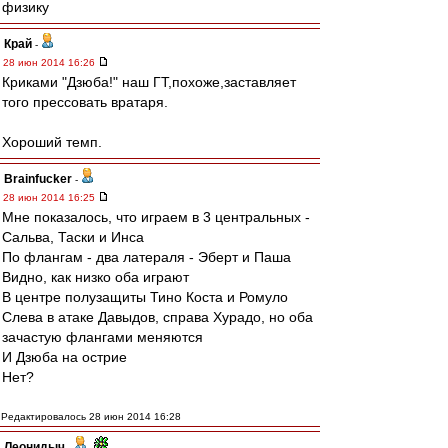
физику
Край
-
28 июн 2014 16:26
Криками "Дзюба!" наш ГТ,похоже,заставляет
того прессовать вратаря.
Хороший темп.
Brainfucker
-
28 июн 2014 16:25
Мне показалось, что играем в 3 центральных -
Сальва, Таски и Инса
По флангам - два латераля - Эберт и Паша
Видно, как низко оба играют
В центре полузащиты Тино Коста и Ромуло
Слева в атаке Давыдов, справа Хурадо, но оба
зачастую флангами меняются
И Дзюба на острие
Нет?
Редактировалось 28 июн 2014 16:28
Леонидыч
-