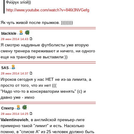
Физрук злой))
http://www.youtube.com/watch?v=846t3NVGefg
Як чуть живой после прыжков. ))))))))
blackisle
-
28 июн 2014 14:43
Я смотрю надувные футболисты уже вторую
смену тренера переживают и ничего, ни одного
еще на трансфер не выставили:))
SAS
-
28 июн 2014 14:37
Игроков сегодня у нас НЕТ не из-за лимита, а
просто от того, что их нет (((
"Надо что-то в консерватории менять" (c) и
давно уже - имхо
Спектр
-
28 июн 2014 14:25
Valentinovich
, в английской премьер-лиге
примерно такой "лимит" и есть. Насколько
помню, в "списке А" из 25 человек должно быть