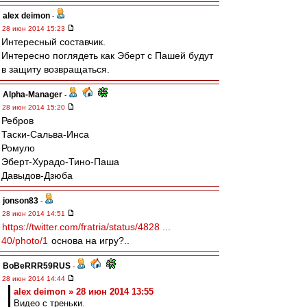
alex deimon
-
28 июн 2014 15:23
Интересный составчик.
Интересно поглядеть как Эберт с Пашей будут
в защиту возвращаться.
Alpha-Manager
-
28 июн 2014 15:20
Ребров
Таски-Сальва-Инса
Ромуло
Эберт-Хурадо-Тино-Паша
Давыдов-Дзюба
jonson83
-
28 июн 2014 14:51
https://twitter.com/fratria/status/4828 ...
40/photo/1
основа на игру?..
BoBeRRR59RUS
-
28 июн 2014 14:44
alex deimon » 28 июн 2014 13:55
Видео с треньки.