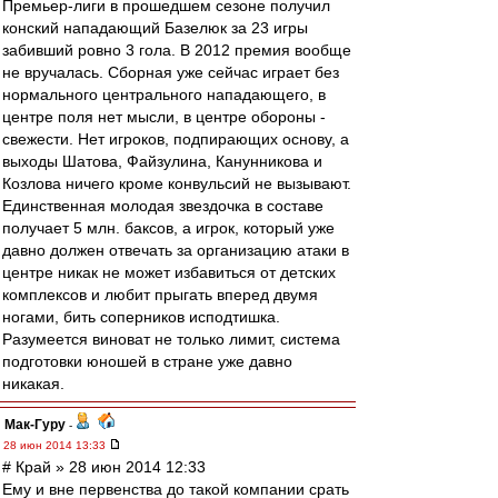
Премьер-лиги в прошедшем сезоне получил
конский нападающий Базелюк за 23 игры
забивший ровно 3 гола. В 2012 премия вообще
не вручалась. Сборная уже сейчас играет без
нормального центрального нападающего, в
центре поля нет мысли, в центре обороны -
свежести. Нет игроков, подпирающих основу, а
выходы Шатова, Файзулина, Канунникова и
Козлова ничего кроме конвульсий не вызывают.
Единственная молодая звездочка в составе
получает 5 млн. баксов, а игрок, который уже
давно должен отвечать за организацию атаки в
центре никак не может избавиться от детских
комплексов и любит прыгать вперед двумя
ногами, бить соперников исподтишка.
Разумеется виноват не только лимит, система
подготовки юношей в стране уже давно
никакая.
Мак-Гуру
-
28 июн 2014 13:33
# Край » 28 июн 2014 12:33
Ему и вне первенства до такой компании срать