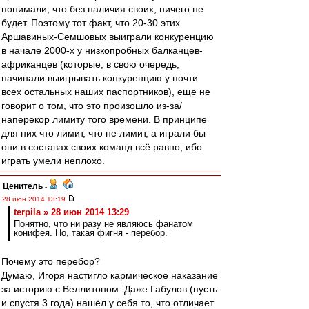
понимали, что без наличия своих, ничего не
будет. Поэтому тот факт, что 20-30 этих
Аршавиных-Семшовых выиграли конкуренцию
в начале 2000-х у низкопробных балканцев-
африканцев (которые, в свою очередь,
начинали выигрывать конкуренцию у почти
всех остальных наших паспортников), еще не
говорит о том, что это произошло из-за/
наперекор лимиту того времени. В принципе
для них что лимит, что не лимит, а играли бы
они в составах своих команд всё равно, ибо
играть умели неплохо.
Ценитель
-
28 июн 2014 13:19
terpila » 28 июн 2014 13:29
Понятно, что ни разу не являюсь фанатом
конифея. Но, такая фигня - перебор.
Почему это перебор?
Думаю, Игоря настигло кармическое наказание
за историю с Веллитоном. Даже Габулов (пусть
и спустя 3 года) нашёл у себя то, что отличает