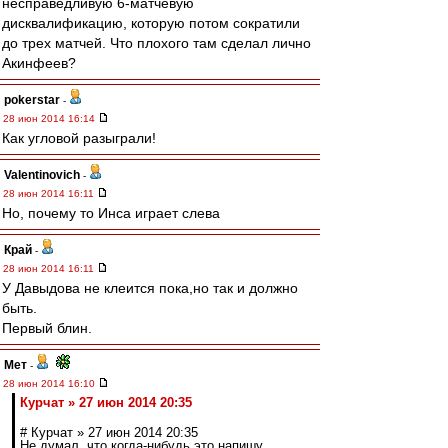
несправедливую 6-матчевую
дисквалификацию, которую потом сократили
до трех матчей. Что плохого там сделал лично
Акинфеев?
pokerstar
-
28 июн 2014 16:14
Как угловой разыграли!
Valentinovich
-
28 июн 2014 16:11
Но, почему то Инса играет слева
Край
-
28 июн 2014 16:11
У Давыдова не клеится пока,но так и должно
быть.
Первый блин.
Мет
-
28 июн 2014 16:10
Курчат » 27 июн 2014 20:35
# Курчат » 27 июн 2014 20:35
Не думал, что когда-нибудь это напишу.