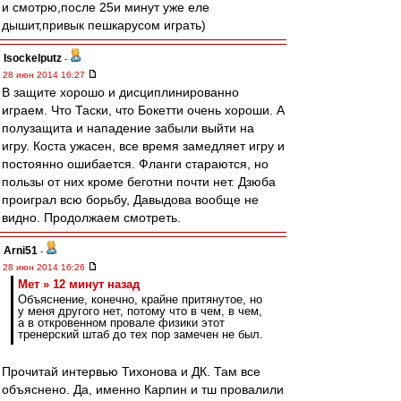
и смотрю,после 25и минут уже еле
дышит,привык пешкарусом играть)
Isockelputz
-
28 июн 2014 16:27
В защите хорошо и дисциплинированно
играем. Что Таски, что Бокетти очень хороши. А
полузащита и нападение забыли выйти на
игру. Коста ужасен, все время замедляет игру и
постоянно ошибается. Фланги стараются, но
пользы от них кроме беготни почти нет. Дзюба
проиграл всю борьбу, Давыдова вообще не
видно. Продолжаем смотреть.
Arni51
-
28 июн 2014 16:26
Мет » 12 минут назад
Объяснение, конечно, крайне притянутое, но
у меня другого нет, потому что в чем, в чем,
а в откровенном провале физики этот
тренерский штаб до тех пор замечен не был.
Прочитай интервью Тихонова и ДК. Там все
объяснено. Да, именно Карпин и тш провалили