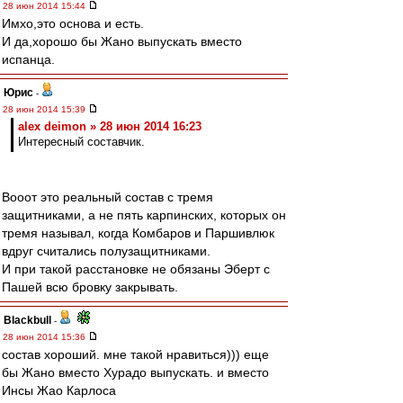
28 июн 2014 15:44
Имхо,это основа и есть.
И да,хорошо бы Жано выпускать вместо
испанца.
Юрис
-
28 июн 2014 15:39
alex deimon » 28 июн 2014 16:23
Интересный составчик.
Вооот это реальный состав с тремя
защитниками, а не пять карпинских, которых он
тремя называл, когда Комбаров и Паршивлюк
вдруг считались полузащитниками.
И при такой расстановке не обязаны Эберт с
Пашей всю бровку закрывать.
Blackbull
-
28 июн 2014 15:36
состав хороший. мне такой нравиться))) еще
бы Жано вместо Хурадо выпускать. и вместо
Инсы Жао Карлоса