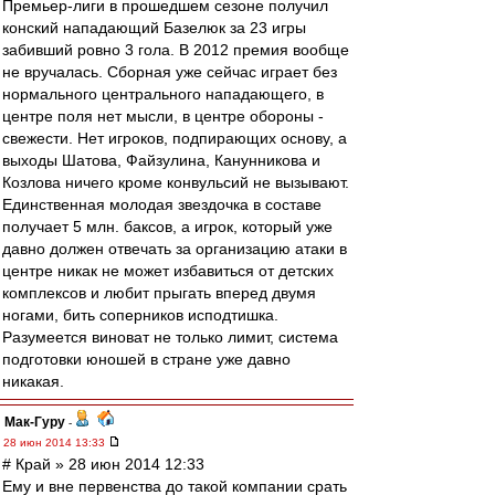
Премьер-лиги в прошедшем сезоне получил
конский нападающий Базелюк за 23 игры
забивший ровно 3 гола. В 2012 премия вообще
не вручалась. Сборная уже сейчас играет без
нормального центрального нападающего, в
центре поля нет мысли, в центре обороны -
свежести. Нет игроков, подпирающих основу, а
выходы Шатова, Файзулина, Канунникова и
Козлова ничего кроме конвульсий не вызывают.
Единственная молодая звездочка в составе
получает 5 млн. баксов, а игрок, который уже
давно должен отвечать за организацию атаки в
центре никак не может избавиться от детских
комплексов и любит прыгать вперед двумя
ногами, бить соперников исподтишка.
Разумеется виноват не только лимит, система
подготовки юношей в стране уже давно
никакая.
Мак-Гуру
-
28 июн 2014 13:33
# Край » 28 июн 2014 12:33
Ему и вне первенства до такой компании срать