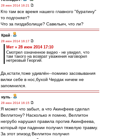
28 июн 2014 16:21
Кто там все время нашего главного "буратину"
то подгоняет?
Что за пиздаболище? Савельич, что ли?
Край
-
28 июн 2014 16:17
Мет » 28 июн 2014 17:10
Смотрел означенное видео - не увидел, что
там такого на возврат уважения наговорил
нетрезвый Георгий.
Да,кстати,тоже удивлён--помимо засовывания
вилки себе в нос,бухой Чердак ничем не
запомнился.
нуль
-
28 июн 2014 16:15
Я может что забыл, а что Акинфеев сделал
Веллитону? Насколько я помню, Веллитон
негрубо нарушил правила против Акинфеева,
который при падении получил тяжелую травму.
За этот эпизод Веллитон получил