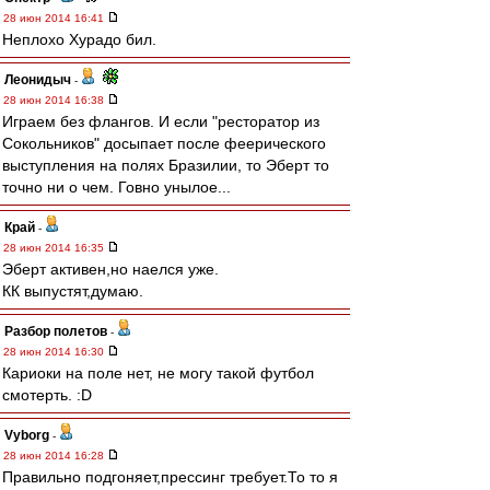
28 июн 2014 16:41
Неплохо Хурадо бил.
Леонидыч
-
28 июн 2014 16:38
Играем без флангов. И если "ресторатор из
Сокольников" досыпает после феерического
выступления на полях Бразилии, то Эберт то
точно ни о чем. Говно унылое...
Край
-
28 июн 2014 16:35
Эберт активен,но наелся уже.
КК выпустят,думаю.
Разбор полетов
-
28 июн 2014 16:30
Кариоки на поле нет, не могу такой футбол
смотерть. :D
Vyborg
-
28 июн 2014 16:28
Правильно подгоняет,прессинг требует.То то я