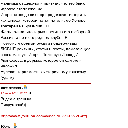
мальчика от девочки и признал, что это было
игровое столкновение.
Игорюня же до сих пор продолжает истерить
как шлюха, которой не заплатили, об Убийце
вратарей из Бразилии. :D
Жаль только, что карма настигла его в сборной
России, а не в его родном клубе. :P
Поэтому я обеими руками поддерживаю
ЛЮБЫЕ рейтинги, статьи и посты, помогающее
снова макнуть Игоря "Полковую Лошадь"
Акинфеева, в дерьмо, которое он сам же и
наложил.
Нулевая терпимость к истеричному конскому
*удачку.
alex deimon
-
28 июн 2014 12:55
Видео с треньки.
Физрук злой))
http://www.youtube.com/watch?v=846t3NVGefg
Юрис
-