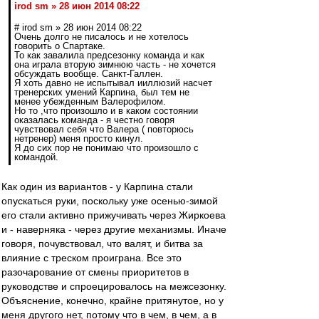
irod sm » 28 июн 2014 08:22
# irod sm » 28 июн 2014 08:22
Очень долго не писалось и не хотелось
говорить о Спартаке.
То как завалила предсезонку команда и как
она играла вторую зимнюю часть - не хочется
обсуждать вообще. Санкт-Галлен.
Я хоть давно не испытывал ииллюзий насчет
тренерских умений Карпина, был тем не
менее убежденным Валерофилом.
Но то ,что произошло и в каком состоянии
оказалась команда - я честно говоря
чувствовал себя что Валера ( повторюсь
нетренер) меня просто кинул.
Я до сих пор не понимаю что произошло с
командой.
Как один из вариантов - у Карпина стали
опускаться руки, поскольку уже осенью-зимой
его стали активно прижучивать через Жиркоева
и - наверняка - через другие механизмы. Иначе
говоря, почувствовал, что валят, и битва за
влияние с треском проиграна. Все это
разочарование от смены приоритетов в
руководстве и спроецировалось на межсезонку.
Объяснение, конечно, крайне притянутое, но у
меня другого нет, потому что в чем, в чем, а в