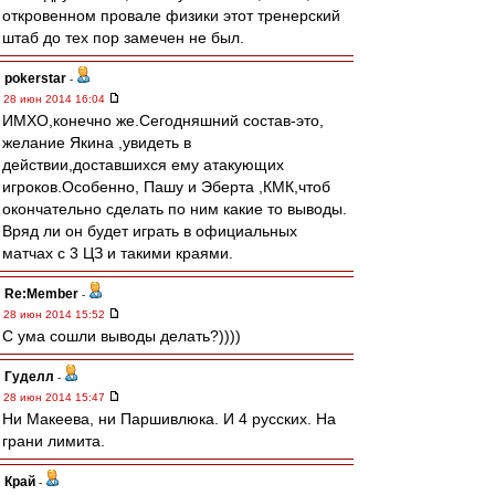
откровенном провале физики этот тренерский
штаб до тех пор замечен не был.
pokerstar
-
28 июн 2014 16:04
ИМХО,конечно же.Сегодняшний состав-это,
желание Якина ,увидеть в
действии,доставшихся ему атакующих
игроков.Особенно, Пашу и Эберта ,КМК,чтоб
окончательно сделать по ним какие то выводы.
Вряд ли он будет играть в официальных
матчах с 3 ЦЗ и такими краями.
Re:Member
-
28 июн 2014 15:52
С ума сошли выводы делать?))))
Гуделл
-
28 июн 2014 15:47
Ни Макеева, ни Паршивлюка. И 4 русских. На
грани лимита.
Край
-