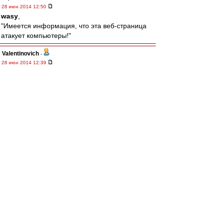
28 июн 2014 12:50
wasy
,
"Имеется информация, что эта веб-страница
атакует компьютеры!"
Valentinovich
-
28 июн 2014 12:39
Считаю, что лимит должен быть не на россиян,
а на своих воспитанников. Причем, не по кол-
ву на поле, а в заявке на сезон.
wasy
-
28 июн 2014 12:31
Для тех, у кого заблокирован ю туб за
границей.
Смотреть товарняк с датчанами можно тут.
http://www.frombar.com/20140628/vv53ae7 ...
43025.html
terpila
-
28 июн 2014 12:29
Край
,
Сергей, вот уж...