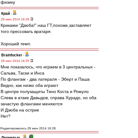
физику
Край
-
28 июн 2014 16:26
Криками "Дзюба!" наш ГТ,похоже,заставляет
того прессовать вратаря.
Хороший темп.
Brainfucker
-
28 июн 2014 16:25
Мне показалось, что играем в 3 центральных -
Сальва, Таски и Инса
По флангам - два латераля - Эберт и Паша
Видно, как низко оба играют
В центре полузащиты Тино Коста и Ромуло
Слева в атаке Давыдов, справа Хурадо, но оба
зачастую флангами меняются
И Дзюба на острие
Нет?
Редактировалось 28 июн 2014 16:28
Леонидыч
-