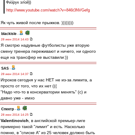
Физрук злой))
http://www.youtube.com/watch?v=846t3NVGefg
Як чуть живой после прыжков. ))))))))
blackisle
-
28 июн 2014 14:43
Я смотрю надувные футболисты уже вторую
смену тренера переживают и ничего, ни одного
еще на трансфер не выставили:))
SAS
-
28 июн 2014 14:37
Игроков сегодня у нас НЕТ не из-за лимита, а
просто от того, что их нет (((
"Надо что-то в консерватории менять" (c) и
давно уже - имхо
Спектр
-
28 июн 2014 14:25
Valentinovich
, в английской премьер-лиге
примерно такой "лимит" и есть. Насколько
помню, в "списке А" из 25 человек должно быть