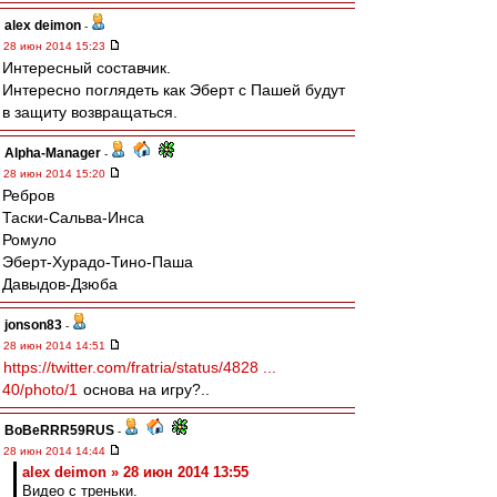
alex deimon
-
28 июн 2014 15:23
Интересный составчик.
Интересно поглядеть как Эберт с Пашей будут
в защиту возвращаться.
Alpha-Manager
-
28 июн 2014 15:20
Ребров
Таски-Сальва-Инса
Ромуло
Эберт-Хурадо-Тино-Паша
Давыдов-Дзюба
jonson83
-
28 июн 2014 14:51
https://twitter.com/fratria/status/4828 ...
40/photo/1
основа на игру?..
BoBeRRR59RUS
-
28 июн 2014 14:44
alex deimon » 28 июн 2014 13:55
Видео с треньки.