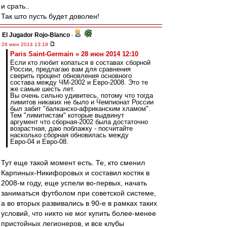
и срать..
Так што пусть будет доволен!
El Jugador Rojo-Blanco
-
28 июн 2014 13:19
Paris Saint-Germain » 28 июн 2014 12:10
Если кто любит копаться в составах сборной
России, предлагаю вам для сравнения
сверить процент обновления основного
состава между ЧМ-2002 и Евро-2008. Это те
же самые шесть лет.
Вы очень сильно удивитесь, потому что тогда
лимитов никаких не было и Чемпионат России
был забит "балканско-африканским хламом".
Тем "лимитистам" которые выдвинут
аргумент что сборная-2002 была достаточно
возрастная, даю поблажку - посчитайте
насколько сборная обновилась между
Евро-04 и Евро-08.
Тут еще такой момент есть. Те, кто сменил
Карпиных-Никифоровых и составил костяк в
2008-м году, еще успели во-первых, начать
заниматься футболом при советской системе,
а во вторых развивались в 90-е в рамках таких
условий, что никто не мог купить более-менее
пристойных легионеров, и все клубы