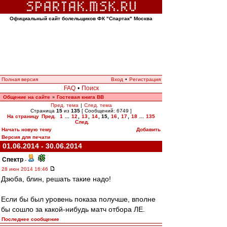
Официальный сайт болельщиков ФК "Спартак" Москва
Полная версия
Вход
•
Регистрация
FAQ
•
Поиск
Общение на сайте
Гостевая книга ВВ
»
Пред. тема
|
След. тема
Страница
15
из
135
[ Сообщений: 6749 ]
На страницу
Пред.
1
...
12
,
13
,
14
,
15
,
16
,
17
,
18
...
135
След.
Начать новую тему
Добавить
Версия для печати
01.06.2014 - 30.06.2014
Спектр
-
28 июн 2014 16:46
Дзюба, блин, решать такие надо!
Если бы был уровень показа получше, вполне
бы сошло за какой-нибудь матч отбора ЛЕ.
Последнее сообщение