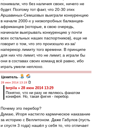
понимали, что без наличия своих, ничего не
будет. Поэтому тот факт, что 20-30 этих
Аршавиных-Семшовых выиграли конкуренцию
в начале 2000-х у низкопробных балканцев-
африканцев (которые, в свою очередь,
начинали выигрывать конкуренцию у почти
всех остальных наших паспортников), еще не
говорит о том, что это произошло из-за/
наперекор лимиту того времени. В принципе
для них что лимит, что не лимит, а играли бы
они в составах своих команд всё равно, ибо
играть умели неплохо.
Ценитель
-
28 июн 2014 13:19
terpila » 28 июн 2014 13:29
Понятно, что ни разу не являюсь фанатом
конифея. Но, такая фигня - перебор.
Почему это перебор?
Думаю, Игоря настигло кармическое наказание
за историю с Веллитоном. Даже Габулов (пусть
и спустя 3 года) нашёл у себя то, что отличает