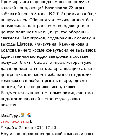
Премьер-лиги в прошедшем сезоне получил
конский нападающий Базелюк за 23 игры
забивший ровно 3 гола. В 2012 премия вообще
не вручалась. Сборная уже сейчас играет без
нормального центрального нападающего, в
центре поля нет мысли, в центре обороны -
свежести. Нет игроков, подпирающих основу, а
выходы Шатова, Файзулина, Канунникова и
Козлова ничего кроме конвульсий не вызывают.
Единственная молодая звездочка в составе
получает 5 млн. баксов, а игрок, который уже
давно должен отвечать за организацию атаки в
центре никак не может избавиться от детских
комплексов и любит прыгать вперед двумя
ногами, бить соперников исподтишка.
Разумеется виноват не только лимит, система
подготовки юношей в стране уже давно
никакая.
Мак-Гуру
-
28 июн 2014 13:33
# Край » 28 июн 2014 12:33
Ему и вне первенства до такой компании срать