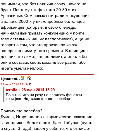
понимали, что без наличия своих, ничего не
будет. Поэтому тот факт, что 20-30 этих
Аршавиных-Семшовых выиграли конкуренцию
в начале 2000-х у низкопробных балканцев-
африканцев (которые, в свою очередь,
начинали выигрывать конкуренцию у почти
всех остальных наших паспортников), еще не
говорит о том, что это произошло из-за/
наперекор лимиту того времени. В принципе
для них что лимит, что не лимит, а играли бы
они в составах своих команд всё равно, ибо
играть умели неплохо.
Ценитель
-
28 июн 2014 13:19
terpila » 28 июн 2014 13:29
Понятно, что ни разу не являюсь фанатом
конифея. Но, такая фигня - перебор.
Почему это перебор?
Думаю, Игоря настигло кармическое наказание
за историю с Веллитоном. Даже Габулов (пусть
и спустя 3 года) нашёл у себя то, что отличает