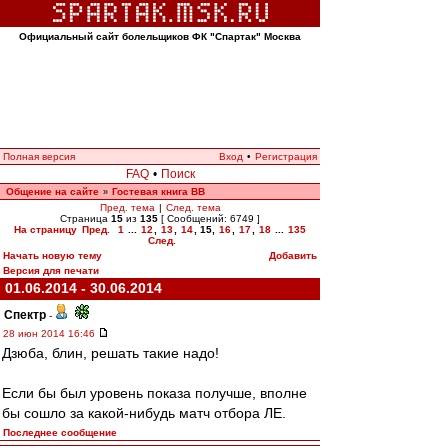
Официальный сайт болельщиков ФК "Спартак" Москва
Полная версия
Вход
•
Регистрация
FAQ
•
Поиск
Общение на сайте
Гостевая книга ВВ
»
Пред. тема
|
След. тема
Страница
15
из
135
[ Сообщений: 6749 ]
На страницу
Пред.
1
...
12
,
13
,
14
,
15
,
16
,
17
,
18
...
135
След.
Начать новую тему
Добавить
Версия для печати
01.06.2014 - 30.06.2014
Спектр
-
28 июн 2014 16:46
Дзюба, блин, решать такие надо!
Если бы был уровень показа получше, вполне
бы сошло за какой-нибудь матч отбора ЛЕ.
Последнее сообщение