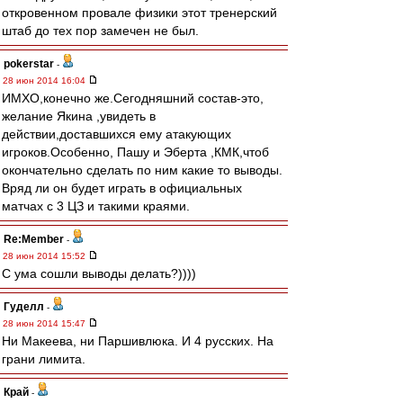
откровенном провале физики этот тренерский
штаб до тех пор замечен не был.
pokerstar
-
28 июн 2014 16:04
ИМХО,конечно же.Сегодняшний состав-это,
желание Якина ,увидеть в
действии,доставшихся ему атакующих
игроков.Особенно, Пашу и Эберта ,КМК,чтоб
окончательно сделать по ним какие то выводы.
Вряд ли он будет играть в официальных
матчах с 3 ЦЗ и такими краями.
Re:Member
-
28 июн 2014 15:52
С ума сошли выводы делать?))))
Гуделл
-
28 июн 2014 15:47
Ни Макеева, ни Паршивлюка. И 4 русских. На
грани лимита.
Край
-