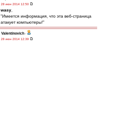
28 июн 2014 12:50
wasy
,
"Имеется информация, что эта веб-страница
атакует компьютеры!"
Valentinovich
-
28 июн 2014 12:39
Считаю, что лимит должен быть не на россиян,
а на своих воспитанников. Причем, не по кол-
ву на поле, а в заявке на сезон.
wasy
-
28 июн 2014 12:31
Для тех, у кого заблокирован ю туб за
границей.
Смотреть товарняк с датчанами можно тут.
http://www.frombar.com/20140628/vv53ae7 ...
43025.html
terpila
-
28 июн 2014 12:29
Край
,
Сергей, вот уж...