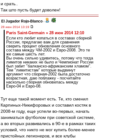
и срать..
Так што пусть будет доволен!
El Jugador Rojo-Blanco
-
28 июн 2014 13:19
Paris Saint-Germain » 28 июн 2014 12:10
Если кто любит копаться в составах сборной
России, предлагаю вам для сравнения
сверить процент обновления основного
состава между ЧМ-2002 и Евро-2008. Это те
же самые шесть лет.
Вы очень сильно удивитесь, потому что тогда
лимитов никаких не было и Чемпионат России
был забит "балканско-африканским хламом".
Тем "лимитистам" которые выдвинут
аргумент что сборная-2002 была достаточно
возрастная, даю поблажку - посчитайте
насколько сборная обновилась между
Евро-04 и Евро-08.
Тут еще такой момент есть. Те, кто сменил
Карпиных-Никифоровых и составил костяк в
2008-м году, еще успели во-первых, начать
заниматься футболом при советской системе,
а во вторых развивались в 90-е в рамках таких
условий, что никто не мог купить более-менее
пристойных легионеров, и все клубы