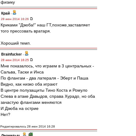
физику
Край
-
28 июн 2014 16:26
Криками "Дзюба!" наш ГТ,похоже,заставляет
того прессовать вратаря.
Хороший темп.
Brainfucker
-
28 июн 2014 16:25
Мне показалось, что играем в 3 центральных -
Сальва, Таски и Инса
По флангам - два латераля - Эберт и Паша
Видно, как низко оба играют
В центре полузащиты Тино Коста и Ромуло
Слева в атаке Давыдов, справа Хурадо, но оба
зачастую флангами меняются
И Дзюба на острие
Нет?
Редактировалось 28 июн 2014 16:28
Леонидыч
-