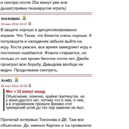
и смотрю,после 25и минут уже еле
дышит,привык пешкарусом играть)
Isockelputz
-
28 июн 2014 16:27
В защите хорошо и дисциплинированно
играем. Что Таски, что Бокетти очень хороши. А
полузащита и нападение забыли выйти на
игру. Коста ужасен, все время замедляет игру и
постоянно ошибается. Фланги стараются, но
пользы от них кроме беготни почти нет. Дзюба
проиграл всю борьбу, Давыдова вообще не
видно. Продолжаем смотреть.
Arni51
-
28 июн 2014 16:26
Мет » 12 минут назад
Объяснение, конечно, крайне притянутое, но
у меня другого нет, потому что в чем, в чем,
а в откровенном провале физики этот
тренерский штаб до тех пор замечен не был.
Прочитай интервью Тихонова и ДК. Там все
объяснено. Да, именно Карпин и тш провалили