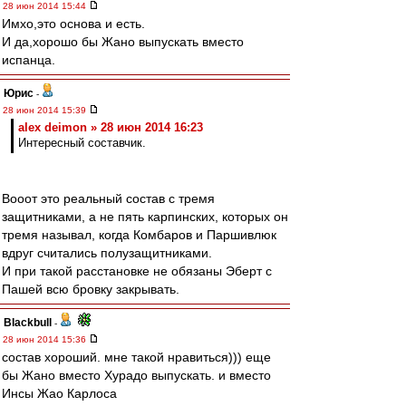
28 июн 2014 15:44
Имхо,это основа и есть.
И да,хорошо бы Жано выпускать вместо
испанца.
Юрис
-
28 июн 2014 15:39
alex deimon » 28 июн 2014 16:23
Интересный составчик.
Вооот это реальный состав с тремя
защитниками, а не пять карпинских, которых он
тремя называл, когда Комбаров и Паршивлюк
вдруг считались полузащитниками.
И при такой расстановке не обязаны Эберт с
Пашей всю бровку закрывать.
Blackbull
-
28 июн 2014 15:36
состав хороший. мне такой нравиться))) еще
бы Жано вместо Хурадо выпускать. и вместо
Инсы Жао Карлоса