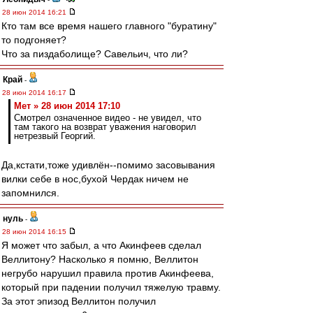
28 июн 2014 16:21
Кто там все время нашего главного "буратину"
то подгоняет?
Что за пиздаболище? Савельич, что ли?
Край
-
28 июн 2014 16:17
Мет » 28 июн 2014 17:10
Смотрел означенное видео - не увидел, что
там такого на возврат уважения наговорил
нетрезвый Георгий.
Да,кстати,тоже удивлён--помимо засовывания
вилки себе в нос,бухой Чердак ничем не
запомнился.
нуль
-
28 июн 2014 16:15
Я может что забыл, а что Акинфеев сделал
Веллитону? Насколько я помню, Веллитон
негрубо нарушил правила против Акинфеева,
который при падении получил тяжелую травму.
За этот эпизод Веллитон получил