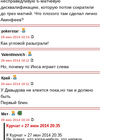
несправедливую 6-матчевую
дисквалификацию, которую потом сократили
до трех матчей. Что плохого там сделал лично
Акинфеев?
pokerstar
-
28 июн 2014 16:14
Как угловой разыграли!
Valentinovich
-
28 июн 2014 16:11
Но, почему то Инса играет слева
Край
-
28 июн 2014 16:11
У Давыдова не клеится пока,но так и должно
быть.
Первый блин.
Мет
-
28 июн 2014 16:10
Курчат » 27 июн 2014 20:35
# Курчат » 27 июн 2014 20:35
Не думал, что когда-нибудь это напишу.