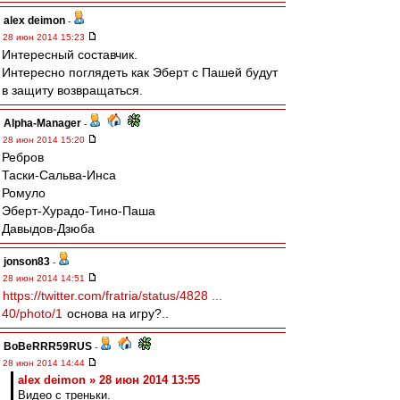
alex deimon
-
28 июн 2014 15:23
Интересный составчик.
Интересно поглядеть как Эберт с Пашей будут
в защиту возвращаться.
Alpha-Manager
-
28 июн 2014 15:20
Ребров
Таски-Сальва-Инса
Ромуло
Эберт-Хурадо-Тино-Паша
Давыдов-Дзюба
jonson83
-
28 июн 2014 14:51
https://twitter.com/fratria/status/4828 ...
40/photo/1
основа на игру?..
BoBeRRR59RUS
-
28 июн 2014 14:44
alex deimon » 28 июн 2014 13:55
Видео с треньки.