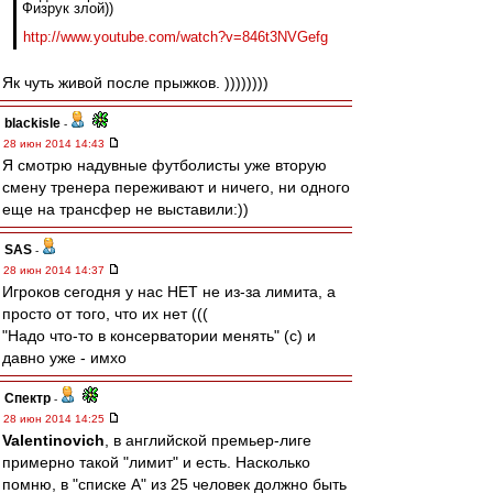
Физрук злой))
http://www.youtube.com/watch?v=846t3NVGefg
Як чуть живой после прыжков. ))))))))
blackisle
-
28 июн 2014 14:43
Я смотрю надувные футболисты уже вторую
смену тренера переживают и ничего, ни одного
еще на трансфер не выставили:))
SAS
-
28 июн 2014 14:37
Игроков сегодня у нас НЕТ не из-за лимита, а
просто от того, что их нет (((
"Надо что-то в консерватории менять" (c) и
давно уже - имхо
Спектр
-
28 июн 2014 14:25
Valentinovich
, в английской премьер-лиге
примерно такой "лимит" и есть. Насколько
помню, в "списке А" из 25 человек должно быть