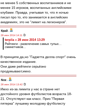
не менее 5 собственных воспитанников и не
менее 15 игроков, воспитанных английскими
клубами. Правда, учитывая то, что я ночью
писал про то, кто занимается в английских
академиях, это не "лимит на легионеров".
Край
-
28 июн 2014 14:11
terpila » 28 июн 2014 13:29
Рейтинги - развлечение самых тупых...
сминетчиков...
В принципе,да,но "Гадзетта делла спорт" очень
качественное издание.
Они даже рейтинги серьёзно
продумывают,имхо.
Nox
-
28 июн 2014 13:42
Имхо из-за лимита у нас в стране нет
достойного уровня футболистов возраста 18-
21. Отсутствуют как класс. Приз "Первая
пятерка" лучшему молодому футболисту