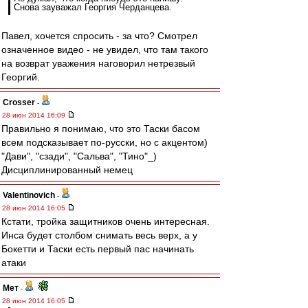
Снова зауважал Георгия Черданцева.
Павел, хочется спросить - за что? Смотрел
означенное видео - не увидел, что там такого
на возврат уважения наговорил нетрезвый
Георгий.
Crosser
-
28 июн 2014 16:09
Правильно я понимаю, что это Таски басом
всем подсказывает по-русски, но с акцентом)
"Дави", "сзади", "Сальва", "Тино"_)
Дисциплинированный немец
Valentinovich
-
28 июн 2014 16:05
Кстати, тройка защитников очень интересная.
Инса будет столбом снимать весь верх, а у
Бокетти и Таски есть первый пас начинать
атаки
Мет
-
28 июн 2014 16:05