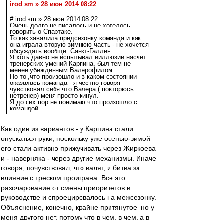
irod sm » 28 июн 2014 08:22
# irod sm » 28 июн 2014 08:22
Очень долго не писалось и не хотелось
говорить о Спартаке.
То как завалила предсезонку команда и как
она играла вторую зимнюю часть - не хочется
обсуждать вообще. Санкт-Галлен.
Я хоть давно не испытывал ииллюзий насчет
тренерских умений Карпина, был тем не
менее убежденным Валерофилом.
Но то ,что произошло и в каком состоянии
оказалась команда - я честно говоря
чувствовал себя что Валера ( повторюсь
нетренер) меня просто кинул.
Я до сих пор не понимаю что произошло с
командой.
Как один из вариантов - у Карпина стали
опускаться руки, поскольку уже осенью-зимой
его стали активно прижучивать через Жиркоева
и - наверняка - через другие механизмы. Иначе
говоря, почувствовал, что валят, и битва за
влияние с треском проиграна. Все это
разочарование от смены приоритетов в
руководстве и спроецировалось на межсезонку.
Объяснение, конечно, крайне притянутое, но у
меня другого нет, потому что в чем, в чем, а в