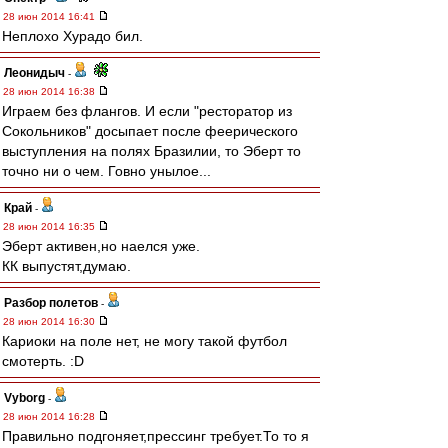
28 июн 2014 16:41
Неплохо Хурадо бил.
Леонидыч
-
28 июн 2014 16:38
Играем без флангов. И если "ресторатор из
Сокольников" досыпает после феерического
выступления на полях Бразилии, то Эберт то
точно ни о чем. Говно унылое...
Край
-
28 июн 2014 16:35
Эберт активен,но наелся уже.
КК выпустят,думаю.
Разбор полетов
-
28 июн 2014 16:30
Кариоки на поле нет, не могу такой футбол
смотерть. :D
Vyborg
-
28 июн 2014 16:28
Правильно подгоняет,прессинг требует.То то я