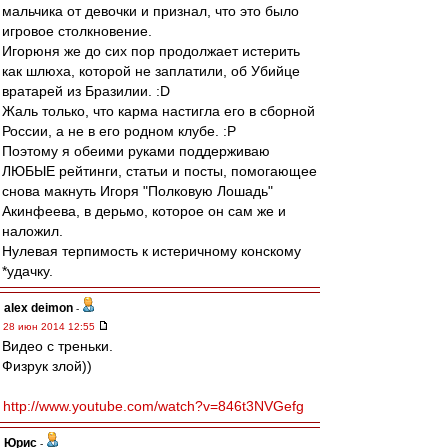
мальчика от девочки и признал, что это было
игровое столкновение.
Игорюня же до сих пор продолжает истерить
как шлюха, которой не заплатили, об Убийце
вратарей из Бразилии. :D
Жаль только, что карма настигла его в сборной
России, а не в его родном клубе. :P
Поэтому я обеими руками поддерживаю
ЛЮБЫЕ рейтинги, статьи и посты, помогающее
снова макнуть Игоря "Полковую Лошадь"
Акинфеева, в дерьмо, которое он сам же и
наложил.
Нулевая терпимость к истеричному конскому
*удачку.
alex deimon
-
28 июн 2014 12:55
Видео с треньки.
Физрук злой))
http://www.youtube.com/watch?v=846t3NVGefg
Юрис
-