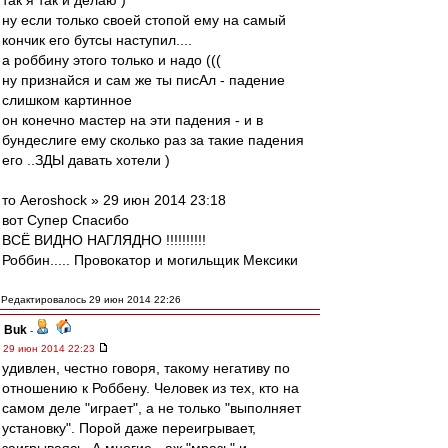
так я так и делаю )
ну если только своей стопой ему на самый
кончик его бутсы наступил....
а роббину этого только и надо (((
ну признайся и сам же ты писАл - падение
слишком картинное
он конечно мастер на эти падения - и в
бундеслиге ему сколько раз за такие падения
его ..ЗДЫ давать хотели )
то Aeroshock » 29 июн 2014 23:18
вот Супер Спасибо
ВСЁ ВИДНО НАГЛЯДНО !!!!!!!!!!
Роббин..... Провокатор и могильщик Мексики
Редактировалось 29 июн 2014 22:26
Buk
-
29 июн 2014 22:23
удивлен, честно говоря, такому негативу по
отношению к Роббену. Человек из тех, кто на
самом деле "играет", а не только "выполняет
установку". Порой даже переигрывает,