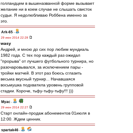
голландцем в вышеназванной форме вызывает
желание ни в коем случае не слышать свисток
судьи. Я недолюбливаю Роббена именно за
это.
Ark-65
-
29 июн 2014 22:28
wasy
Андрей, и мною до сих пор любим мундиаль
1982 года. С тех пор каждый раз ожидал
"прорыва" от лучшего футбольного турнира, но
разочаровывался, за исключением пары -
тройки матчей. В этот раз боюсь сглазить
весьма вкусный турнир... Начавшаяся
восьмушка подхватила уровень групповой
стадии. Короче, тьфу-тьфу-тьфу!!! )))
Myac
-
29 июн 2014 22:27
Старт онлайн-продаж абонементов 01июля в
12:00. Ждем ценник.
spartak46
-