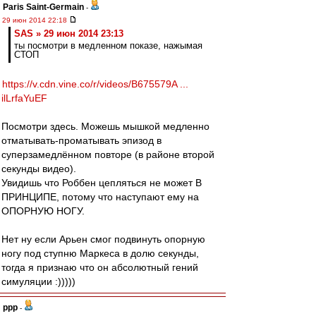
Paris Saint-Germain
-
29 июн 2014 22:18
SAS » 29 июн 2014 23:13
ты посмотри в медленном показе, нажымая
СТОП
https://v.cdn.vine.co/r/videos/B675579A ...
ilLrfaYuEF
Посмотри здесь. Можешь мышкой медленно
отматывать-проматывать эпизод в
суперзамедлённом повторе (в районе второй
секунды видео).
Увидишь что Роббен цепляться не может В
ПРИНЦИПЕ, потому что наступают ему на
ОПОРНУЮ НОГУ.
Нет ну если Арьен смог подвинуть опорную
ногу под ступню Маркеса в долю секунды,
тогда я признаю что он абсолютный гений
симуляции :)))))
ppp
-