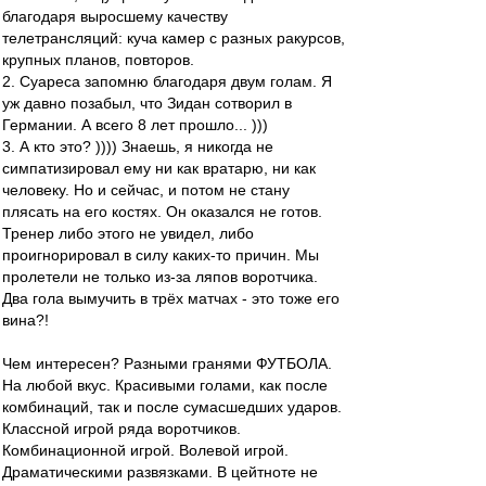
благодаря выросшему качеству
телетрансляций: куча камер с разных ракурсов,
крупных планов, повторов.
2. Суареса запомню благодаря двум голам. Я
уж давно позабыл, что Зидан сотворил в
Германии. А всего 8 лет прошло... )))
3. А кто это? )))) Знаешь, я никогда не
симпатизировал ему ни как вратарю, ни как
человеку. Но и сейчас, и потом не стану
плясать на его костях. Он оказался не готов.
Тренер либо этого не увидел, либо
проигнорировал в силу каких-то причин. Мы
пролетели не только из-за ляпов воротчика.
Два гола вымучить в трёх матчах - это тоже его
вина?!
Чем интересен? Разными гранями ФУТБОЛА.
На любой вкус. Красивыми голами, как после
комбинаций, так и после сумасшедших ударов.
Классной игрой ряда воротчиков.
Комбинационной игрой. Волевой игрой.
Драматическими развязками. В цейтноте не