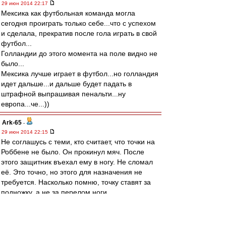
29 июн 2014 22:17
Мексика как футбольная команда могла
сегодня проиграть только себе...что с успехом
и сделала, прекратив после гола играть в свой
футбол...
Голландии до этого момента на поле видно не
было...
Мексика лучше играет в футбол...но голландия
идет дальше...и дальше будет падать в
штрафной выпрашивая пенальти...ну
европа...че...))
Ark-65
-
29 июн 2014 22:15
Не соглашусь с теми, кто считает, что точки на
Роббене не было. Он прокинул мяч. После
этого защитник въехал ему в ногу. Не сломал
её. Это точно, но этого для назначения не
требуется. Насколько помню, точку ставят за
подножку, а не за перелом ноги.
Мескиканцы сегодня смотрелись лучше. Но
"лучше" или "хуже" в футболе к исходу матча
отношение имеют довольно отдалённое. Это в