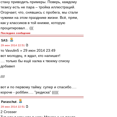
стану приводить примеры. Поверь, каждому
тезису есть не пара – тройка иллюстраций.
Огорчает, что, снявшись с пробега, мы стали
чужими на этом празднике жизни. Всё, прям,
как у классиков в той книжке, которую
процитировал… (((
Последнее сообщение
SAS
-
29 июн 2014 22:51
то Vavulin5 » 29 июн 2014 23:49
вот молодец. я ждал, кто напишет!
.... только бы ещё халка к твоему списку
добавил
////
вот и по первому тайму. супер и спасибо.....
короче - роббин..... "редиска" (((((
Paraschut
-
29 июн 2014 22:51
2 Crosser