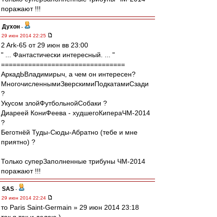
поражают !!!
Духон
-
29 июн 2014 22:25
2 Ark-65 от 29 июн вв 23:00
" ... Фантастически интересный. ... "
================================
АркадЬВладимирыч, а чем он интересен?
МногочисленнымиЗверскимиПодкатамиСзади
?
Укусом злойФутбольнойСобаки ?
Диареей КониФеева - худшегоКипераЧМ-2014
?
Беготнёй Туды-Сюды-Абратно (тебе и мне
приятно) ?
Только суперЗаполненные трибуны ЧМ-2014
поражают !!!
SAS
-
29 июн 2014 22:24
то Paris Saint-Germain » 29 июн 2014 23:18