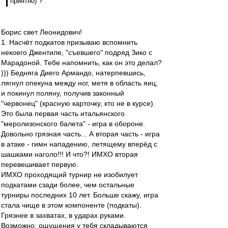
приятно) ?
Борис свет Леонидович!
1. Насчёт подкатов призываю вспомнить
некоего Джентиле, "съевшего" подряд Зико с
Марадоной. Тебе напомнить, как он это делал?
))) Бедняга Диего Армандо, натерпевшись,
лягнул опекуна между ног, метя в область яиц,
и покинул поляну, получив законный
"червонец" (красную карточку, кто не в курсе).
Это была первая часть итальянского
"меролизонского балета" - игра в обороне.
Довольно грязная часть... А вторая часть - игра
в атаке - гимн нападению, летящему вперёд с
шашками наголо!!! И что?! ИМХО вторая
перевешивает первую.
ИМХО проходящий турнир не изобилует
подкатами сзади более, чем остальные
турниры последних 10 лет. Больше скажу, игра
стала чище в этом компоненте (подкаты).
Грязнее в захватах, в ударах руками.
Возможно, ощущения у тебя складываются