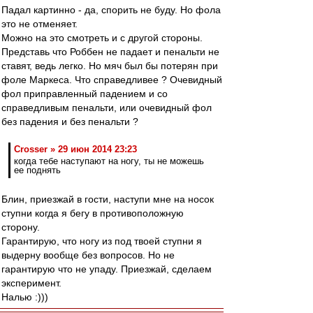
Падал картинно - да, спорить не буду. Но фола
это не отменяет.
Можно на это смотреть и с другой стороны.
Представь что Роббен не падает и пенальти не
ставят, ведь легко. Но мяч был бы потерян при
фоле Маркеса. Что справедливее ? Очевидный
фол приправленный падением и со
справедливым пенальти, или очевидный фол
без падения и без пенальти ?
Crosser » 29 июн 2014 23:23
когда тебе наступают на ногу, ты не можешь
ее поднять
Блин, приезжай в гости, наступи мне на носок
ступни когда я бегу в противоположную
сторону.
Гарантирую, что ногу из под твоей ступни я
выдерну вообще без вопросов. Но не
гарантирую что не упаду. Приезжай, сделаем
эксперимент.
Налью :)))