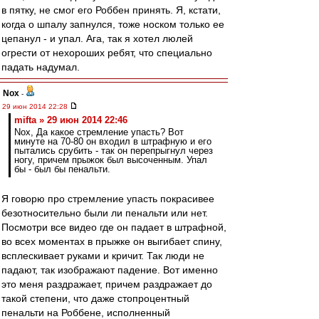
в пятку, не смог его Роббен принять. Я, кстати,
когда о шпалу запнулся, тоже носком только ее
цепанул - и упал. Ага, так я хотел люлей
огрести от нехороших ребят, что специально
падать надумал.
Nox
-
29 июн 2014 22:28
mifta » 29 июн 2014 22:46
Nox, Да какое стремление упасть? Вот
минуте на 70-80 он входил в штрафную и его
пытались срубить - так он перепрыгнул через
ногу, причем прыжок был высоченным. Упал
бы - был бы пенальти.
Я говорю про стремление упасть покрасивее
безотносительно были ли пенальти или нет.
Посмотри все видео где он падает в штрафной,
во всех моментах в прыжке он выгибает спину,
всплескивает руками и кричит. Так люди не
падают, так изображают падение. Вот именно
это меня раздражает, причем раздражает до
такой степени, что даже стопроцентный
пенальти на Роббене, исполненный