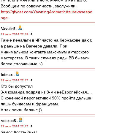
Тут или в мяч или в ногу. Мячом и не пахло.
Вообщем по совокупности, заслужили:
http://gfycat.com/YawningAromaticAzurevasespo
nge
Vavulin5
-
29 июн 2014 22:49
Такие пенальти в ЧР часто на Кержакове дают,
а раньше на Вагнере давали. При
минимальном контакте максимум актерского
мастерства. В таких случаях ряды ВВ бывали
более сплоченные :-)
lefmax
-
29 июн 2014 22:47
Кто бы допустил
3-я команда подряд из 8-ми неЕвропейская....
С конечной перспективой 90% пройти дальше
лишь бундесам и французам.
А так почти баланс ))
чннхнпS
-
29 июн 2014 22:47
бамос Коста-Рика!