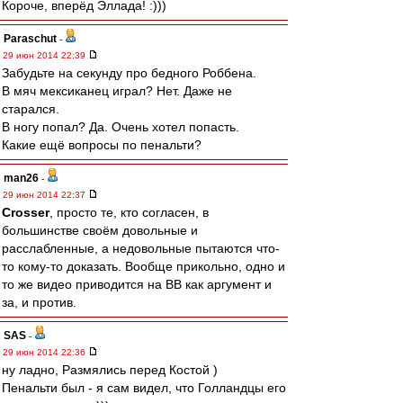
Короче, вперёд Эллада! :)))
Paraschut
-
29 июн 2014 22:39
Забудьте на секунду про бедного Роббена.
В мяч мексиканец играл? Нет. Даже не
старался.
В ногу попал? Да. Очень хотел попасть.
Какие ещё вопросы по пенальти?
man26
-
29 июн 2014 22:37
Crosser
, просто те, кто согласен, в
большинстве своём довольные и
расслабленные, а недовольные пытаются что-
то кому-то доказать. Вообще прикольно, одно и
то же видео приводится на ВВ как аргумент и
за, и против.
SAS
-
29 июн 2014 22:36
ну ладно, Размялись перед Костой )
Пенальти был - я сам видел, что Голландцы его