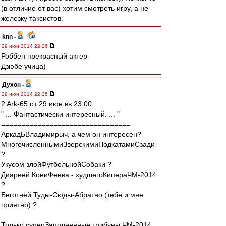
(в отличие от вас) хотим смотреть игру, а не
железку таксистов.
knn
-
29 июн 2014 22:26
Роббен прекрасный актер
Дзюбе учица)
Духон
-
29 июн 2014 22:25
2 Ark-65 от 29 июн вв 23:00
" ... Фантастически интересный. ... "
================================
АркадЬВладимирыч, а чем он интересен?
МногочисленнымиЗверскимиПодкатамиСзади
?
Укусом злойФутбольнойСобаки ?
Диареей КониФеева - худшегоКипераЧМ-2014
?
Беготнёй Туды-Сюды-Абратно (тебе и мне
приятно) ?
Только суперЗаполненные трибуны ЧМ-2014