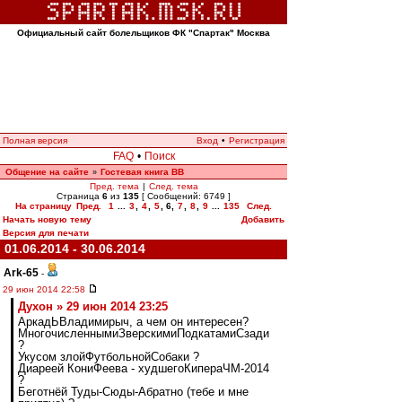
Официальный сайт болельщиков ФК "Спартак" Москва
Полная версия
Вход
•
Регистрация
FAQ
•
Поиск
Общение на сайте
Гостевая книга ВВ
»
Пред. тема
|
След. тема
Страница
6
из
135
[ Сообщений: 6749 ]
На страницу
Пред.
1
...
3
,
4
,
5
,
6
,
7
,
8
,
9
...
135
След.
Начать новую тему
Добавить
Версия для печати
01.06.2014 - 30.06.2014
Ark-65
-
29 июн 2014 22:58
Духон » 29 июн 2014 23:25
АркадЬВладимирыч, а чем он интересен?
МногочисленнымиЗверскимиПодкатамиСзади
?
Укусом злойФутбольнойСобаки ?
Диареей КониФеева - худшегоКипераЧМ-2014
?
Беготнёй Туды-Сюды-Абратно (тебе и мне