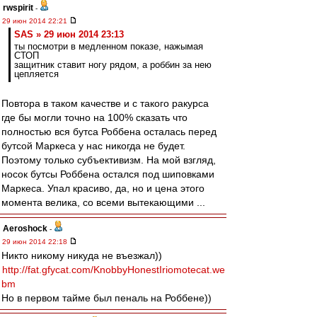
rwspirit
-
29 июн 2014 22:21
SAS » 29 июн 2014 23:13
ты посмотри в медленном показе, нажымая
СТОП
защитник ставит ногу рядом, а роббин за нею
цепляется
Повтора в таком качестве и с такого ракурса
где бы могли точно на 100% сказать что
полностью вся бутса Роббена осталась перед
бутсой Маркеса у нас никогда не будет.
Поэтому только субъективизм. На мой взгляд,
носок бутсы Роббена остался под шиповками
Маркеса. Упал красиво, да, но и цена этого
момента велика, со всеми вытекающими ...
Aeroshock
-
29 июн 2014 22:18
Никто никому никуда не въезжал))
http://fat.gfycat.com/KnobbyHonestIriomotecat.we
bm
Но в первом тайме был пеналь на Роббене))