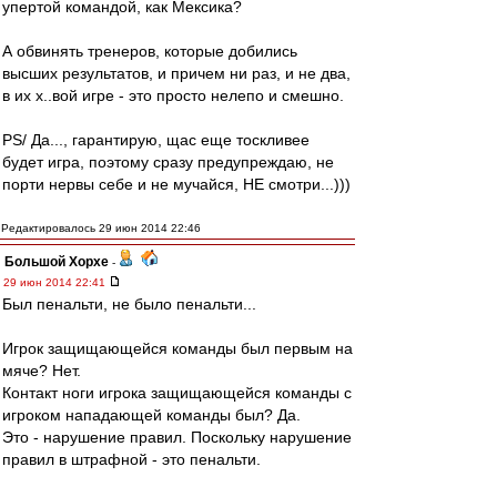
упертой командой, как Мексика?
А обвинять тренеров, которые добились
высших результатов, и причем ни раз, и не два,
в их х..вой игре - это просто нелепо и смешно.
РS/ Да..., гарантирую, щас еще тоскливее
будет игра, поэтому сразу предупреждаю, не
порти нервы себе и не мучайся, НЕ смотри...)))
Редактировалось 29 июн 2014 22:46
Большой Хорхе
-
29 июн 2014 22:41
Был пенальти, не было пенальти...
Игрок защищающейся команды был первым на
мяче? Нет.
Контакт ноги игрока защищающейся команды с
игроком нападающей команды был? Да.
Это - нарушение правил. Поскольку нарушение
правил в штрафной - это пенальти.