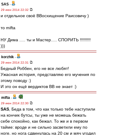
SAS
-
29 июн 2014 22:32
и отдельное своё ВВосхищение Раисовичу )
то mifta
НУ Дима ..... ты и Мастер..... СПОРИТЬ !!!!!!!!!
)))
korzhik
-
29 июн 2014 22:31
Бедный Роббен, его не все любят!
Ужасная история, представляю его мучения по
этому поводу :)
И это он ещё вердиктов ВВ не знает :)
mifta
-
29 июн 2014 22:30
SAS
, Беда в том, что как только тебе наступили
на кончик бутсы, ты уже не можешь бежать
себе спокойно, как бежал. То же и в первом
тайме: вроде и не сильно засветили ему по
ноге, но нога сдвинулась на 20 см и мяч угодил