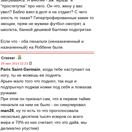
заигрываясь. А многие - аж "мразь" и
"проститутка" про него. Он что, жену у вас
увел? Бабло взял в долг и не отдает? С чего
злость то такая? Гипертрофированные какие то
эмоции, прям не мужики футбол смотрят, а
школота, банкой дешевой Балтики подогретая.
Если что - оба пенальти (неназначенный и
назначенный) на Роббене были.
Crosser
-
29 июн 2014 22:23
Paris Saint-Germain
, когда тебе наступают на
ногу, ты не можешь ее поднять
Арьен мало того что поднял, так еще и
подпрыгнул поджав ножки под себя и помахав
ручками
При этом он признал сам, что в первом тайме
пенальти на нем не было - он симулировал
man26
, ну то есть то что проголосовала
несколько десятков тысяч юзеров со всего
мира и 70% из них считает, что это дайв, мы
деликатно упустим)