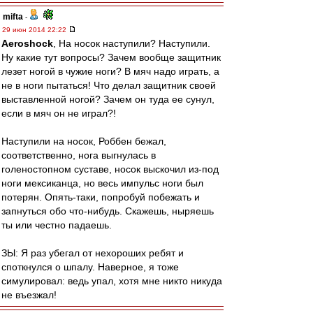
mifta
-
29 июн 2014 22:22
Aeroshock
, На носок наступили? Наступили.
Ну какие тут вопросы? Зачем вообще защитник
лезет ногой в чужие ноги? В мяч надо играть, а
не в ноги пытаться! Что делал защитник своей
выставленной ногой? Зачем он туда ее сунул,
если в мяч он не играл?!
Наступили на носок, Роббен бежал,
соответственно, нога выгнулась в
голеностопном суставе, носок выскочил из-под
ноги мексиканца, но весь импульс ноги был
потерян. Опять-таки, попробуй побежать и
запнуться обо что-нибудь. Скажешь, ныряешь
ты или честно падаешь.
ЗЫ: Я раз убегал от нехороших ребят и
споткнулся о шпалу. Наверное, я тоже
симулировал: ведь упал, хотя мне никто никуда
не въезжал!