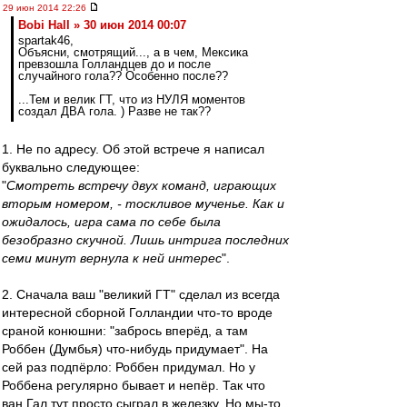
29 июн 2014 22:26
Bobi Hall » 30 июн 2014 00:07
spartak46,
Объясни, смотрящий..., а в чем, Мексика
превзошла Голландцев до и после
случайного гола?? Особенно после??
...Тем и велик ГТ, что из НУЛЯ моментов
создал ДВА гола. ) Разве не так??
1. Не по адресу. Об этой встрече я написал
буквально следующее:
"
Смотреть встречу двух команд, играющих
вторым номером, - тоскливое мученье. Как и
ожидалось, игра сама по себе была
безобразно скучной. Лишь интрига последних
семи минут вернула к ней интерес
".
2. Сначала ваш "великий ГТ" сделал из всегда
интересной сборной Голландии что-то вроде
сраной конюшни: "забрось вперёд, а там
Роббен (Думбья) что-нибудь придумает". На
сей раз подпёрло: Роббен придумал. Но у
Роббена регулярно бывает и непёр. Так что
ван Гал тут просто сыграл в железку. Но мы-то