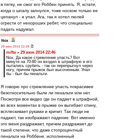
в пятку, не смог его Роббен принять. Я, кстати,
когда о шпалу запнулся, тоже носком только ее
цепанул - и упал. Ага, так я хотел люлей
огрести от нехороших ребят, что специально
падать надумал.
Nox
-
29 июн 2014 22:28
mifta » 29 июн 2014 22:46
Nox, Да какое стремление упасть? Вот
минуте на 70-80 он входил в штрафную и его
пытались срубить - так он перепрыгнул через
ногу, причем прыжок был высоченным. Упал
бы - был бы пенальти.
Я говорю про стремление упасть покрасивее
безотносительно были ли пенальти или нет.
Посмотри все видео где он падает в штрафной,
во всех моментах в прыжке он выгибает спину,
всплескивает руками и кричит. Так люди не
падают, так изображают падение. Вот именно
это меня раздражает, причем раздражает до
такой степени, что даже стопроцентный
пенальти на Роббене, исполненный