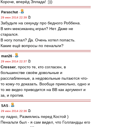
Короче, вперёд Эллада! :)))
Paraschut
-
29 июн 2014 22:39
Забудьте на секунду про бедного Роббена.
В мяч мексиканец играл? Нет. Даже не
старался.
В ногу попал? Да. Очень хотел попасть.
Какие ещё вопросы по пенальти?
man26
-
29 июн 2014 22:37
Crosser
, просто те, кто согласен, в
большинстве своём довольные и
расслабленные, а недовольные пытаются что-
то кому-то доказать. Вообще прикольно, одно и
то же видео приводится на ВВ как аргумент и
за, и против.
SAS
-
29 июн 2014 22:36
ну ладно, Размялись перед Костой )
Пенальти был - я сам видел, что Голландцы его