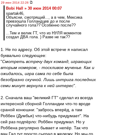
29 июн 2014 22:26
Bobi Hall » 30 июн 2014 00:07
spartak46,
Объясни, смотрящий..., а в чем, Мексика
превзошла Голландцев до и после
случайного гола?? Особенно после??
...Тем и велик ГТ, что из НУЛЯ моментов
создал ДВА гола. ) Разве не так??
1. Не по адресу. Об этой встрече я написал
буквально следующее:
"
Смотреть встречу двух команд, играющих
вторым номером, - тоскливое мученье. Как и
ожидалось, игра сама по себе была
безобразно скучной. Лишь интрига последних
семи минут вернула к ней интерес
".
2. Сначала ваш "великий ГТ" сделал из всегда
интересной сборной Голландии что-то вроде
сраной конюшни: "забрось вперёд, а там
Роббен (Думбья) что-нибудь придумает". На
сей раз подпёрло: Роббен придумал. Но у
Роббена регулярно бывает и непёр. Так что
ван Гал тут просто сыграл в железку. Но мы-то