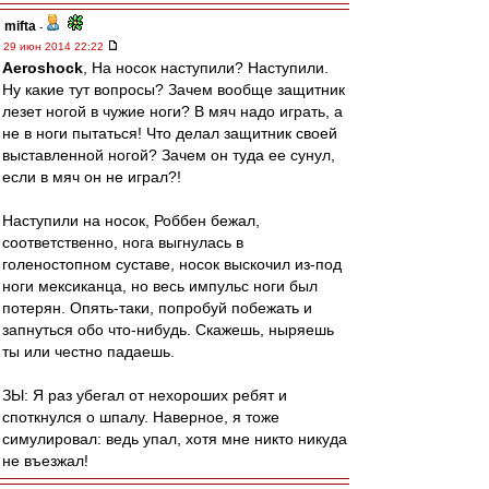
mifta
-
29 июн 2014 22:22
Aeroshock
, На носок наступили? Наступили.
Ну какие тут вопросы? Зачем вообще защитник
лезет ногой в чужие ноги? В мяч надо играть, а
не в ноги пытаться! Что делал защитник своей
выставленной ногой? Зачем он туда ее сунул,
если в мяч он не играл?!
Наступили на носок, Роббен бежал,
соответственно, нога выгнулась в
голеностопном суставе, носок выскочил из-под
ноги мексиканца, но весь импульс ноги был
потерян. Опять-таки, попробуй побежать и
запнуться обо что-нибудь. Скажешь, ныряешь
ты или честно падаешь.
ЗЫ: Я раз убегал от нехороших ребят и
споткнулся о шпалу. Наверное, я тоже
симулировал: ведь упал, хотя мне никто никуда
не въезжал!