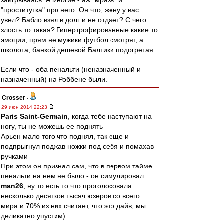
заигрываясь. А многие - аж "мразь" и
"проститутка" про него. Он что, жену у вас
увел? Бабло взял в долг и не отдает? С чего
злость то такая? Гипертрофированные какие то
эмоции, прям не мужики футбол смотрят, а
школота, банкой дешевой Балтики подогретая.
Если что - оба пенальти (неназначенный и
назначенный) на Роббене были.
Crosser
-
29 июн 2014 22:23
Paris Saint-Germain
, когда тебе наступают на
ногу, ты не можешь ее поднять
Арьен мало того что поднял, так еще и
подпрыгнул поджав ножки под себя и помахав
ручками
При этом он признал сам, что в первом тайме
пенальти на нем не было - он симулировал
man26
, ну то есть то что проголосовала
несколько десятков тысяч юзеров со всего
мира и 70% из них считает, что это дайв, мы
деликатно упустим)