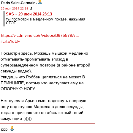
Paris Saint-Germain
-
29 июн 2014 22:18
SAS » 29 июн 2014 23:13
ты посмотри в медленном показе, нажымая
СТОП
https://v.cdn.vine.co/r/videos/B675579A ...
ilLrfaYuEF
Посмотри здесь. Можешь мышкой медленно
отматывать-проматывать эпизод в
суперзамедлённом повторе (в районе второй
секунды видео).
Увидишь что Роббен цепляться не может В
ПРИНЦИПЕ, потому что наступают ему на
ОПОРНУЮ НОГУ.
Нет ну если Арьен смог подвинуть опорную
ногу под ступню Маркеса в долю секунды,
тогда я признаю что он абсолютный гений
симуляции :)))))
ppp
-