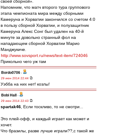
своей сборной».
Напомним, что матч второго тура группового
этапа чемпионата мира между сборными
Камеруна и Хорватии закончился со счетом 4:0
в пользу сборной Хорватии, и полузащитник
Камеруна Алекс Сонг был удален на 40-й
минуте за довольно странный фол на
нападающем сборной Хорватии Марио
Манджукиче.
http://www.sovsport.ru/news/text-item/724046
Прикольно чего уж там
Bordo0706
-
29 июн 2014 22:44
Уэбба на них нет! козлы!
Bobi Hall
-
29 июн 2014 22:43
spartak46
, Если тоскливо, то не смотри...
Это плей-офф, и каждый играет как может и
хочет.
Что бразилы, разве лучше играли??,с такой же