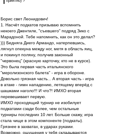
приятно) ?
Борис свет Леонидович!
1. Насчёт подкатов призываю вспомнить
некоего Джентиле, "съевшего" подряд Зико с
Марадоной. Тебе напомнить, как он это делал?
))) Бедняга Диего Армандо, натерпевшись,
лягнул опекуна между ног, метя в область яиц,
и покинул поляну, получив законный
"червонец" (красную карточку, кто не в курсе).
Это была первая часть итальянского
"меролизонского балета" - игра в обороне.
Довольно грязная часть... А вторая часть - игра
в атаке - гимн нападению, летящему вперёд с
шашками наголо!!! И что?! ИМХО вторая
перевешивает первую.
ИМХО проходящий турнир не изобилует
подкатами сзади более, чем остальные
турниры последних 10 лет. Больше скажу, игра
стала чище в этом компоненте (подкаты).
Грязнее в захватах, в ударах руками.
Возможно, ощущения у тебя складываются