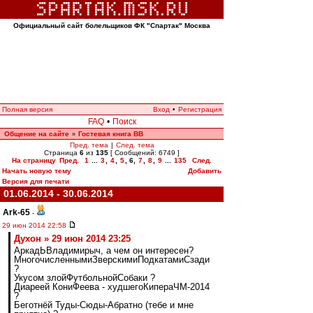
Официальный сайт болельщиков ФК "Спартак" Москва
Полная версия
Вход
•
Регистрация
FAQ
•
Поиск
Общение на сайте
Гостевая книга ВВ
»
Пред. тема
|
След. тема
Страница
6
из
135
[ Сообщений: 6749 ]
На страницу
Пред.
1
...
3
,
4
,
5
,
6
,
7
,
8
,
9
...
135
След.
Начать новую тему
Добавить
Версия для печати
01.06.2014 - 30.06.2014
Ark-65
-
29 июн 2014 22:58
Духон » 29 июн 2014 23:25
АркадЬВладимирыч, а чем он интересен?
МногочисленнымиЗверскимиПодкатамиСзади
?
Укусом злойФутбольнойСобаки ?
Диареей КониФеева - худшегоКипераЧМ-2014
?
Беготнёй Туды-Сюды-Абратно (тебе и мне