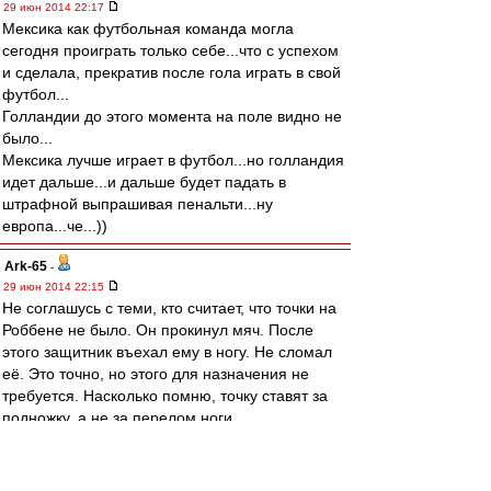
29 июн 2014 22:17
Мексика как футбольная команда могла
сегодня проиграть только себе...что с успехом
и сделала, прекратив после гола играть в свой
футбол...
Голландии до этого момента на поле видно не
было...
Мексика лучше играет в футбол...но голландия
идет дальше...и дальше будет падать в
штрафной выпрашивая пенальти...ну
европа...че...))
Ark-65
-
29 июн 2014 22:15
Не соглашусь с теми, кто считает, что точки на
Роббене не было. Он прокинул мяч. После
этого защитник въехал ему в ногу. Не сломал
её. Это точно, но этого для назначения не
требуется. Насколько помню, точку ставят за
подножку, а не за перелом ноги.
Мескиканцы сегодня смотрелись лучше. Но
"лучше" или "хуже" в футболе к исходу матча
отношение имеют довольно отдалённое. Это в