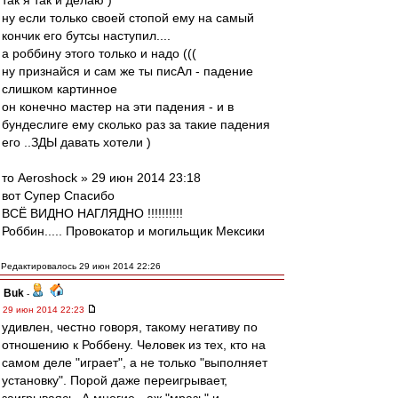
так я так и делаю )
ну если только своей стопой ему на самый
кончик его бутсы наступил....
а роббину этого только и надо (((
ну признайся и сам же ты писАл - падение
слишком картинное
он конечно мастер на эти падения - и в
бундеслиге ему сколько раз за такие падения
его ..ЗДЫ давать хотели )
то Aeroshock » 29 июн 2014 23:18
вот Супер Спасибо
ВСЁ ВИДНО НАГЛЯДНО !!!!!!!!!!
Роббин..... Провокатор и могильщик Мексики
Редактировалось 29 июн 2014 22:26
Buk
-
29 июн 2014 22:23
удивлен, честно говоря, такому негативу по
отношению к Роббену. Человек из тех, кто на
самом деле "играет", а не только "выполняет
установку". Порой даже переигрывает,