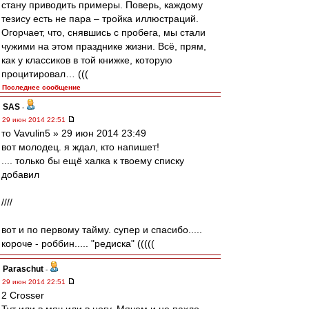
стану приводить примеры. Поверь, каждому
тезису есть не пара – тройка иллюстраций.
Огорчает, что, снявшись с пробега, мы стали
чужими на этом празднике жизни. Всё, прям,
как у классиков в той книжке, которую
процитировал… (((
Последнее сообщение
SAS
-
29 июн 2014 22:51
то Vavulin5 » 29 июн 2014 23:49
вот молодец. я ждал, кто напишет!
.... только бы ещё халка к твоему списку
добавил
////
вот и по первому тайму. супер и спасибо.....
короче - роббин..... "редиска" (((((
Paraschut
-
29 июн 2014 22:51
2 Crosser