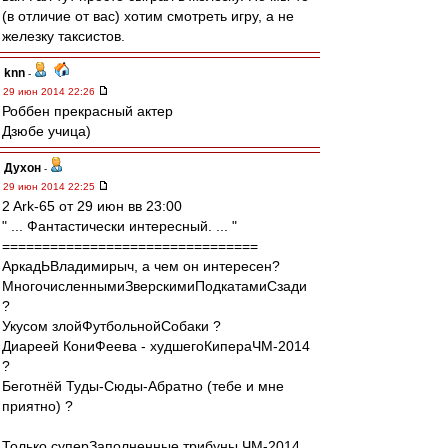
(в отличие от вас) хотим смотреть игру, а не
железку таксистов.
knn
-
29 июн 2014 22:26
Роббен прекрасный актер
Дзюбе учица)
Духон
-
29 июн 2014 22:25
2 Ark-65 от 29 июн вв 23:00
" ... Фантастически интересный. ... "
================================
АркадЬВладимирыч, а чем он интересен?
МногочисленнымиЗверскимиПодкатамиСзади
?
Укусом злойФутбольнойСобаки ?
Диареей КониФеева - худшегоКипераЧМ-2014
?
Беготнёй Туды-Сюды-Абратно (тебе и мне
приятно) ?
Только суперЗаполненные трибуны ЧМ-2014