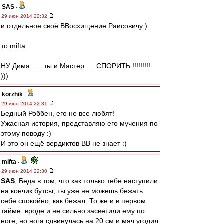
SAS
-
29 июн 2014 22:32
и отдельное своё ВВосхищение Раисовичу )
то mifta
НУ Дима ..... ты и Мастер..... СПОРИТЬ !!!!!!!!!
)))
korzhik
-
29 июн 2014 22:31
Бедный Роббен, его не все любят!
Ужасная история, представляю его мучения по
этому поводу :)
И это он ещё вердиктов ВВ не знает :)
mifta
-
29 июн 2014 22:30
SAS
, Беда в том, что как только тебе наступили
на кончик бутсы, ты уже не можешь бежать
себе спокойно, как бежал. То же и в первом
тайме: вроде и не сильно засветили ему по
ноге, но нога сдвинулась на 20 см и мяч угодил