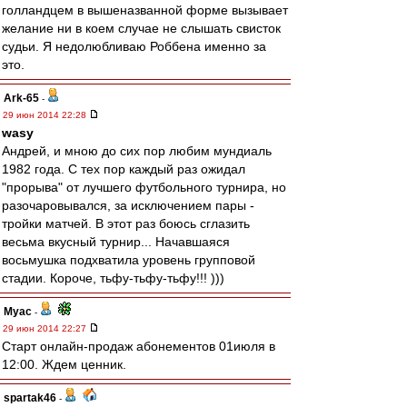
голландцем в вышеназванной форме вызывает
желание ни в коем случае не слышать свисток
судьи. Я недолюбливаю Роббена именно за
это.
Ark-65
-
29 июн 2014 22:28
wasy
Андрей, и мною до сих пор любим мундиаль
1982 года. С тех пор каждый раз ожидал
"прорыва" от лучшего футбольного турнира, но
разочаровывался, за исключением пары -
тройки матчей. В этот раз боюсь сглазить
весьма вкусный турнир... Начавшаяся
восьмушка подхватила уровень групповой
стадии. Короче, тьфу-тьфу-тьфу!!! )))
Myac
-
29 июн 2014 22:27
Старт онлайн-продаж абонементов 01июля в
12:00. Ждем ценник.
spartak46
-