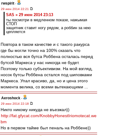
rwspirit
-
29 июн 2014 22:21
SAS » 29 июн 2014 23:13
ты посмотри в медленном показе, нажымая
СТОП
защитник ставит ногу рядом, а роббин за нею
цепляется
Повтора в таком качестве и с такого ракурса
где бы могли точно на 100% сказать что
полностью вся бутса Роббена осталась перед
бутсой Маркеса у нас никогда не будет.
Поэтому только субъективизм. На мой взгляд,
носок бутсы Роббена остался под шиповками
Маркеса. Упал красиво, да, но и цена этого
момента велика, со всеми вытекающими ...
Aeroshock
-
29 июн 2014 22:18
Никто никому никуда не въезжал))
http://fat.gfycat.com/KnobbyHonestIriomotecat.we
bm
Но в первом тайме был пеналь на Роббене))