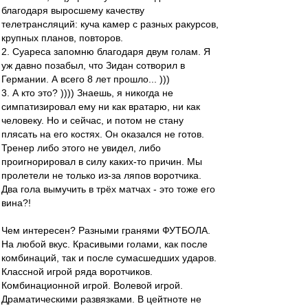
благодаря выросшему качеству
телетрансляций: куча камер с разных ракурсов,
крупных планов, повторов.
2. Суареса запомню благодаря двум голам. Я
уж давно позабыл, что Зидан сотворил в
Германии. А всего 8 лет прошло... )))
3. А кто это? )))) Знаешь, я никогда не
симпатизировал ему ни как вратарю, ни как
человеку. Но и сейчас, и потом не стану
плясать на его костях. Он оказался не готов.
Тренер либо этого не увидел, либо
проигнорировал в силу каких-то причин. Мы
пролетели не только из-за ляпов воротчика.
Два гола вымучить в трёх матчах - это тоже его
вина?!
Чем интересен? Разными гранями ФУТБОЛА.
На любой вкус. Красивыми голами, как после
комбинаций, так и после сумасшедших ударов.
Классной игрой ряда воротчиков.
Комбинационной игрой. Волевой игрой.
Драматическими развязками. В цейтноте не