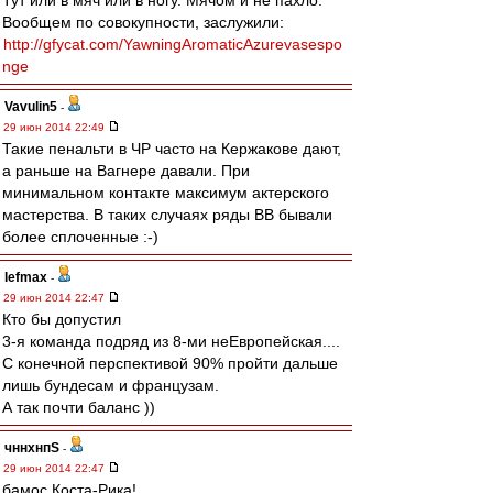
Тут или в мяч или в ногу. Мячом и не пахло.
Вообщем по совокупности, заслужили:
http://gfycat.com/YawningAromaticAzurevasespo
nge
Vavulin5
-
29 июн 2014 22:49
Такие пенальти в ЧР часто на Кержакове дают,
а раньше на Вагнере давали. При
минимальном контакте максимум актерского
мастерства. В таких случаях ряды ВВ бывали
более сплоченные :-)
lefmax
-
29 июн 2014 22:47
Кто бы допустил
3-я команда подряд из 8-ми неЕвропейская....
С конечной перспективой 90% пройти дальше
лишь бундесам и французам.
А так почти баланс ))
чннхнпS
-
29 июн 2014 22:47
бамос Коста-Рика!