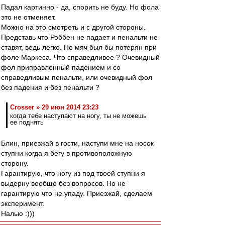
Падал картинно - да, спорить не буду. Но фола
это не отменяет.
Можно на это смотреть и с другой стороны.
Представь что Роббен не падает и пенальти не
ставят, ведь легко. Но мяч был бы потерян при
фоле Маркеса. Что справедливее ? Очевидный
фол приправленный падением и со
справедливым пенальти, или очевидный фол
без падения и без пенальти ?
Crosser » 29 июн 2014 23:23
когда тебе наступают на ногу, ты не можешь
ее поднять
Блин, приезжай в гости, наступи мне на носок
ступни когда я бегу в противоположную
сторону.
Гарантирую, что ногу из под твоей ступни я
выдерну вообще без вопросов. Но не
гарантирую что не упаду. Приезжай, сделаем
эксперимент.
Налью :)))