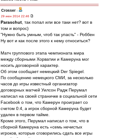
Crosser
-
29 июн 2014 22:46
Paraschut
, так попал или все таки нет? вот в
том и вопрос)
"Нужно быть умным, чтоб так упасть" - Роббен
Ну вот и как после этого к нему относиться?
Матч группового этапа чемпионата мира
между сборными Хорватии и Камеруна мог
носить договорной характер.
Об этом сообщает немецкий Der Spiegel.
По сообщению немецкого СМИ, за несколько
часов до игры известный организатор
договорных матчей Уилсон Радж Перумал
написал на своей страничке в социальной сети
Facebook о том, что Камерун проиграет со
счетом 0:4, а игрок сборной Камеруна будет
удален в первом тайме.
Кроме этого, Перумал написал о том, что в
сборной Камеруна есть «семь нечистых
игроков, которые сговорились сдать все игры