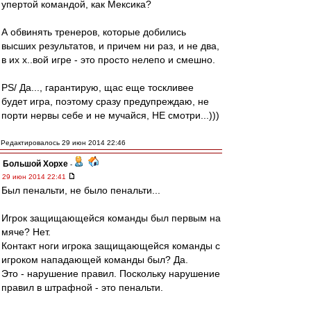
упертой командой, как Мексика?
А обвинять тренеров, которые добились
высших результатов, и причем ни раз, и не два,
в их х..вой игре - это просто нелепо и смешно.
РS/ Да..., гарантирую, щас еще тоскливее
будет игра, поэтому сразу предупреждаю, не
порти нервы себе и не мучайся, НЕ смотри...)))
Редактировалось 29 июн 2014 22:46
Большой Хорхе
-
29 июн 2014 22:41
Был пенальти, не было пенальти...
Игрок защищающейся команды был первым на
мяче? Нет.
Контакт ноги игрока защищающейся команды с
игроком нападающей команды был? Да.
Это - нарушение правил. Поскольку нарушение
правил в штрафной - это пенальти.