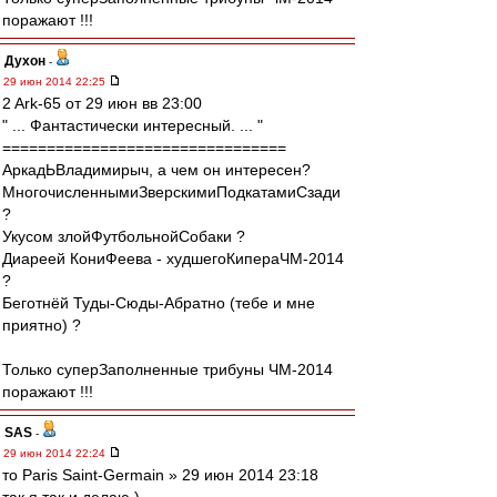
поражают !!!
Духон
-
29 июн 2014 22:25
2 Ark-65 от 29 июн вв 23:00
" ... Фантастически интересный. ... "
================================
АркадЬВладимирыч, а чем он интересен?
МногочисленнымиЗверскимиПодкатамиСзади
?
Укусом злойФутбольнойСобаки ?
Диареей КониФеева - худшегоКипераЧМ-2014
?
Беготнёй Туды-Сюды-Абратно (тебе и мне
приятно) ?
Только суперЗаполненные трибуны ЧМ-2014
поражают !!!
SAS
-
29 июн 2014 22:24
то Paris Saint-Germain » 29 июн 2014 23:18