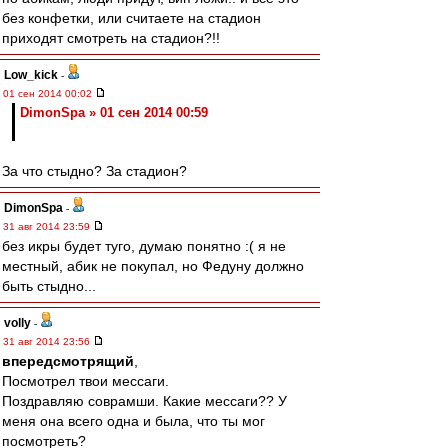
без конфетки, или считаете на стадион
приходят смотреть на стадион?!!
Low_kick
-
01 сен 2014 00:02
DimonSpa » 01 сен 2014 00:59
За что стыдно? За стадион?
DimonSpa
-
31 авг 2014 23:59
без икры будет туго, думаю понятно :( я не
местный, абик не покупал, но Федуну должно
быть стыдно...
volly
-
31 авг 2014 23:56
впередсмотрящий
,
Посмотрел твои мессаги.
Поздравляю соврамши. Какие мессаги?? У
меня она всего одна и была, что ты мог
посмотреть?