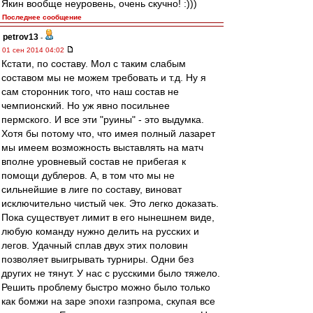
Якин вообще неуровень, очень скучно! :)))
Последнее сообщение
petrov13
-
01 сен 2014 04:02
Кстати, по составу. Мол с таким слабым
составом мы не можем требовать и т.д. Ну я
сам сторонник того, что наш состав не
чемпионский. Но уж явно посильнее
пермского. И все эти "руины" - это выдумка.
Хотя бы потому что, что имея полный лазарет
мы имеем возможность выставлять на матч
вполне уровневый состав не прибегая к
помощи дублеров. А, в том что мы не
сильнейшие в лиге по составу, виноват
исключительно чистый чек. Это легко доказать.
Пока существует лимит в его нынешнем виде,
любую команду нужно делить на русских и
легов. Удачный сплав двух этих половин
позволяет выигрывать турниры. Одни без
других не тянут. У нас с русскими было тяжело.
Решить проблему быстро можно было только
как бомжи на заре эпохи газпрома, скупая все