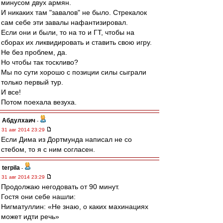
минусом двух армян.
И никаких там "завалов" не было. Стрекалок
сам себе эти завалы нафантизировал.
Если они и были, то на то и ГТ, чтобы на
сборах их ликвидировать и ставить свою игру.
Не без проблем, да.
Но чтобы так тоскливо?
Мы по сути хорошо с позиции силы сыграли
только первый тур.
И все!
Потом поехала везуха.
Абдулхаич
-
31 авг 2014 23:29
Если Дима из Дортмунда написал не со
стебом, то я с ним согласен.
terpila
-
31 авг 2014 23:29
Продолжаю негодовать от 90 минут.
Гостя они себе нашли:
Нигматуллин: «Не знаю, о каких махинациях
может идти речь»