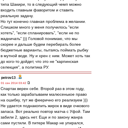
типа Шакири, то в следующий чемп можно
входить главным фаворитом и ставить
реальную задачу.
Но тут конечно главная проблема в желании.
Слишком много у меня получилось "если
хотеть", "если спланировать", "если не по
жадничать" ))) Головой понимаю, что мы
скорее и дальше будем перебирать более
бюджетные варианты, пытаясь поймать рыбку
в мутной воде. Ну и хрен с ним. Может хоть так
до кого-то дойдет, что это не "карпинская
селекция", а политика РУ.
petrov13
-
01 сен 2014 03:42
Спартак верен себе. Второй раз в этом году,
как только зарабатываем малюсенькое право
на ошибку, тут же феерично его реализуем )))
Не удается поднакопить жирок в виде очкового
запаса. Вот реально повтор матча с Уфой. Там
забили 2, здесь нет. Еще и по закону жанра
сами пустили. В питере Макар не упирался,