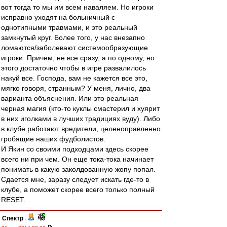
вот тогда то мы им всем наваляем. Но игроки
исправно уходят на больничный с
однотипными травмами, и это реальный
замкнутый круг. Более того, у нас внезапно
ломаются/заболевают системообразующие
игроки. Причем, не все сразу, а по одному, но
этого достаточно чтобы в игре развалилось
накуй все. Господа, вам не кажется все это,
мягко говоря, странным? У меня, лично, два
варианта объяснения. Или это реальная
черная магия (кто-то куклы смастерил и хуярит
в них иголками в лучших традициях вуду). Либо
в клубе работают вредители, целеноправленно
гробящие наших фудболистов.
И Якин со своими подходцами здесь скорее
всего ни при чем. Он еще тока-тока начинает
понимать в какую заколдованную жопу попал.
Сдается мне, заразу следует искать где-то в
клубе, а поможет скорее всего только полный
RESET.
Спектр
-