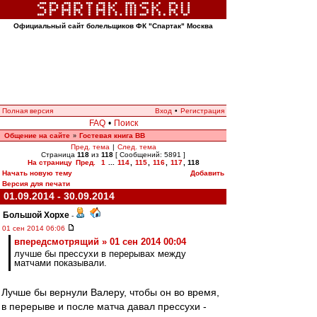
Официальный сайт болельщиков ФК "Спартак" Москва
Полная версия
Вход
•
Регистрация
FAQ
•
Поиск
Общение на сайте
Гостевая книга ВВ
»
Пред. тема
|
След. тема
Страница
118
из
118
[ Сообщений: 5891 ]
На страницу
Пред.
1
...
114
,
115
,
116
,
117
,
118
Начать новую тему
Добавить
Версия для печати
01.09.2014 - 30.09.2014
Большой Хорхе
-
01 сен 2014 06:06
впередсмотрящий » 01 сен 2014 00:04
лучше бы прессухи в перерывах между
матчами показывали.
Лучше бы вернули Валеру, чтобы он во время,
в перерыве и после матча давал прессухи -