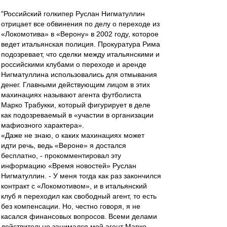
"Российский голкипер Руслан Нигматуллин
отрицает все обвинения по делу о переходе из
«Локомотива» в «Верону» в 2002 году, которое
ведет итальянская полиция. Прокуратура Рима
подозревает, что сделки между итальянскими и
российскими клубами о переходе и аренде
Нигматуллина использовались для отмывания
денег. Главными действующим лицом в этих
махинациях называют агента футболиста
Марко Трабукки, который фигурирует в деле
как подозреваемый в «участии в организации
мафиозного характера».
«Даже не знаю, о каких махинациях может
идти речь, ведь «Вероне» я достался
бесплатно, - прокомментировал эту
информацию «Время новостей» Руслан
Нигматуллин. - У меня тогда как раз закончился
контракт с «Локомотивом», и в итальянский
клуб я переходил как свободный агент, то есть
без компенсации. Но, честно говоря, я не
касался финансовых вопросов. Всеми делами
действительно занимался мой агент Марко