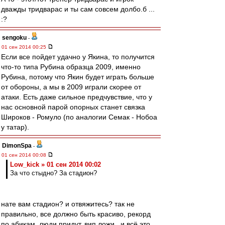
дважды тридварас и ты сам совсем долбо.б ...
:?
sengoku
-
01 сен 2014 00:25
Если все пойдет удачно у Якина, то получится
что-то типа Рубина образца 2009, именно
Рубина, потому что Якин будет играть больше
от обороны, а мы в 2009 играли скорее от
атаки. Есть даже сильное предчувствие, что у
нас основной парой опорных станет связка
Широков - Ромуло (по аналогии Семак - Нобоа
у татар).
DimonSpa
-
01 сен 2014 00:08
Low_kick » 01 сен 2014 00:02
За что стыдно? За стадион?
нате вам стадион? и отвяжитесь? так не
правильно, все должно быть красиво, рекорд
по абикам, люди придут, вип ложи.. и всё это