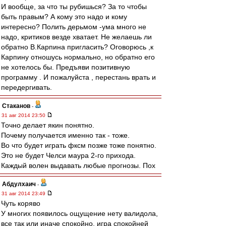
И вообще, за что ты рубишься? За то чтобы
быть правым? А кому это надо и кому
интересно? Полить дерьмом -ума много не
надо, критиков везде хватает. Не желаешь ли
обратно В.Карпина пригласить? Оговорюсь ,к
Карпину отношусь нормально, но обратно его
не хотелось бы. Предъяви позитивную
программу . И пожалуйста , перестань врать и
передергивать.
Cтаканов
-
31 авг 2014 23:50
Точно делает якин понятно.
Почему получается именно так - тоже.
Во что будет играть фксм позже тоже понятно.
Это не будет Челси маура 2-го прихода.
Каждый волен выдавать любые прогнозы. Пох
Абдулхаич
-
31 авг 2014 23:49
Чуть коряво
У многих появилось ощущение нету валидола,
все так или иначе спокойно, игра спокойней