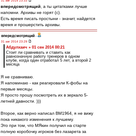
31 авг 2014 23:33
впередсмотрящий
, а ты цитатками лучше
напомни. Архивы не горят (с).
Есть время писать простыни - значит, найдется
время и прошерстить архивы.
впередсмотрящий
-
31 авг 2014 23:29
Абдулхаич » 01 сен 2014 00:21
Стоит ли сравнивать и ставить как
равнозначную работу тренеров в одном
клубе, когда один отработал 5 лет, а второй 2
месяца
Я не сравниваю.
Я напоминаю - как реагировали К-фобы на
первые месяцы.
Я просто прошу посмотреть их в зеркало 5-
летней давности. )))
Второе, как верно написал ВМ1964, я не вижу
пока никакого изменения к лучшему.
Это при том, что МЯкин получил на старте
полную коробочку игроков без лазарета за