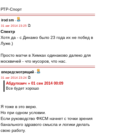
РТР-Спорт
irod sm
-
31 авг 2014 23:25
Спектр
Хотя да - с Динамо было 23 года их не побед в
Луже.)
Просто матчи в Химках одинаково далеко для
москвичей - что мусоров, что нас.
впередсмотрящий
-
31 авг 2014 23:24
Абдулхаич » 01 сен 2014 00:09
Все будет хорошо
Я тоже в это верю.
Но при одном условии.
Если руководство ФКСМ начнет с точки зрения
банального здравого смысла и логики делать
свою работу.