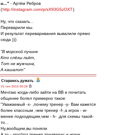
и..."
- Артём Ребров
(
http://instagram.com/p/sX93G5zOXT
)
Ну, что сказать...
Переварили мы.
И результат переваривания вывалили прямо
сюда )))
"В морской пучине
Кто слёзы льёт,
Тот не мужчина,
А кашалот"
Стараюсь думать
-
01 сен 2014 00:28
Мечтаю когда-либо зайти на ВВ и почитать
общение болел примерно такое:
"Уважаемый -x- ,почему тренер -y- Вам кажется
более классным ,чем тренер -f-,а игрок - w-
менее подходящим,чем - h- ,для схемы такой-
то...
Ну,вообщем,вы поняли.
А то - этот/тот тренер тридварас и игрок