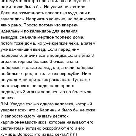
потому что быстро проглотил два и стух. И с
нами также было бы. Но удачи не хватило.
Дали им возможность поверить в чудо, они и
зацепились. Неприятно конечно, но паниковать
явно рано. Просто потому что впереди
идеальный по календарь для делания
выводов: сначала мертвое торпедо дома,
потом тоже дома, но уже крепкие чехи, а затем
уже важнейший выезд. Если перед ним
наберем 6, значит все в порядке.Если в этих 3
играх потеряем больше 3 очков, значит
поборемся только за медали, а если наберем
не больше трех, то только за еврокубки. Ниже
не упадем ни при каких раскладах. Тут даже
анализировать не надо, надо просто
подождать 3 игры и хорошенько по болеть за
наших.
З.Ы. Увидел только одного человека, который
уверяет всех, что с Карпиным было бы не хуже.
И запросто смогу назвать десяток
карпиноненавистников, которые называют его
сектантом и активно оскорбляют его и его
кумира. Вопрос: кто из вас секта?))))))