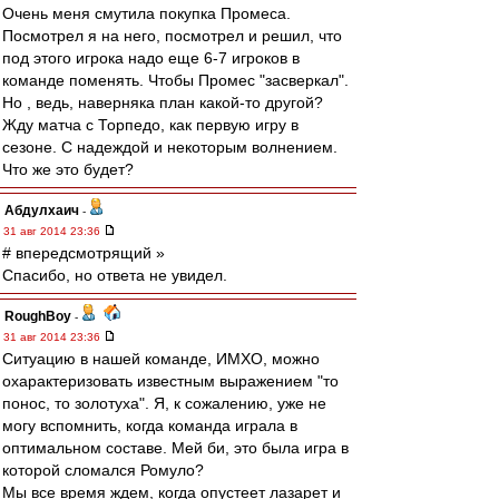
Очень меня смутила покупка Промеса.
Посмотрел я на него, посмотрел и решил, что
под этого игрока надо еще 6-7 игроков в
команде поменять. Чтобы Промес "засверкал".
Но , ведь, наверняка план какой-то другой?
Жду матча с Торпедо, как первую игру в
сезоне. С надеждой и некоторым волнением.
Что же это будет?
Абдулхаич
-
31 авг 2014 23:36
# впередсмотрящий »
Спасибо, но ответа не увидел.
RoughBoy
-
31 авг 2014 23:36
Ситуацию в нашей команде, ИМХО, можно
охарактеризовать известным выражением "то
понос, то золотуха". Я, к сожалению, уже не
могу вспомнить, когда команда играла в
оптимальном составе. Мей би, это была игра в
которой сломался Ромуло?
Мы все время ждем, когда опустеет лазарет и