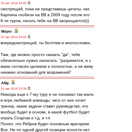
31 авг 2014 23:45
смотрящий, пока не представишь цитаты, как
Карпина гнобили на ВВ в 2009 году после его
6-ти туров, писать тебе на ВВ запрещается)))
Meyer
-
31 авг 2014 23:42
впередсмотрящий, ты болтлив и многословен.
Там, где можно просто сказать "да", тебе
обязательно нужно написать: "разумеется, я с
вами согласен целиком и полностью, и не вижу
никаких оснований для возражений".
Allig
-
31 авг 2014 23:39
Никогда еще к 7-му туру я не понимал так мало
в игре любимой команды: чего от нее хочет
тренер, какие задачи ставит руководство, кто
вообще будет в основе, в какой футбол будет
играть Спартак и т.д. и т.п.
Понял, что Ребров будет основным вратарем.
Все. Ни по одной другой позиции ясности нет.