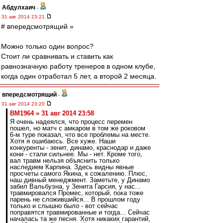
Абдулхаич
-
31 авг 2014 23:21
# впередсмотрящий »
Можно только один вопрос?
Стоит ли сравнивать и ставить как
равнозначную работу тренеров в одном клубе,
когда один отработал 5 лет, а второй 2 месяца.
впередсмотрящий
-
31 авг 2014 23:20
BM1964 » 31 авг 2014 23:58
Я очень надеялся, что процесс перемен
пошел, но матч с амкаром в том же роковом
6-м туре показал, что все проблемы на месте.
Хотя я ошибаюсь. Все хуже. Наши
конкуренты - зенит, динамо, краснодар и даже
кони - стали сильнее. Мы - нет. Кроме того,
вал травм нельзя объяснить только
наследием Карпина. Здесь видны явные
просчеты самого Якина, к сожалению. Плюс,
наш дивный менеджмент. Заметьте, у Динамо
забил Вальбуэна, у Зенита Гарсия, у нас...
травмировался Промес, который, пока тоже
парень не сложившийся... В прошлом году
только и слышно было - вот сейчас
поправятся травмированные и тогда... Сейчас
началась та же песня. Хотя никаких гарантий,