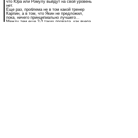
что Юра или Ромулу выйдут на свой уровень
нет.
Еще раз, проблема не в том какой тренер
Карпин, а в том, что Якин не предложил,
пока, ничего принципиально лучшего...
Между тем еще 2-3 таких провала, как вчера
и начнутся разговоры об отставке и... все по
новой. А так, конечно, мы все желаем
команде только добра...) Не правда ли?
Разумное мнение и объективный взгляд!
Здесь повелось говорить, что у Карпина был 5
лет.
Но есть лицемерие в том, что предполагается,
будто Стрекалки на ВВ все эти пять лет его
поддерживали, и только после 5 лет вдруг
начали хаять.
Ага!
Хаять его начали практически в первый год.
Выдумали миф, что он подсидел Саламыча.
Потом миф развили, что он подсидел Лау и
Эмери.
Причем сами не замечают, что себе же
противоречат, когда начинают вести разговоры