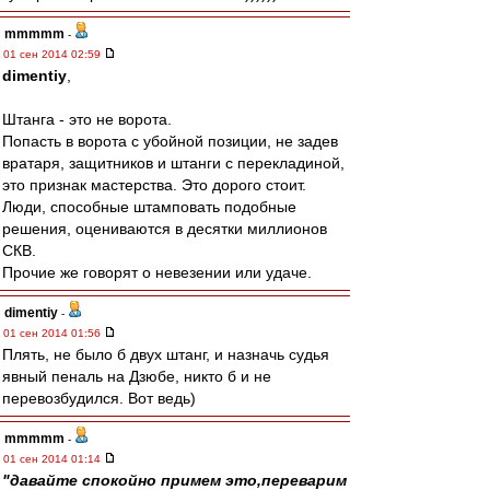
mmmmm
-
01 сен 2014 02:59
dimentiy
,
Штанга - это не ворота.
Попасть в ворота с убойной позиции, не задев
вратаря, защитников и штанги с перекладиной,
это признак мастерства. Это дорого стоит.
Люди, способные штамповать подобные
решения, оцениваются в десятки миллионов
СКВ.
Прочие же говорят о невезении или удаче.
dimentiy
-
01 сен 2014 01:56
Плять, не было б двух штанг, и назначь судья
явный пеналь на Дзюбе, никто б и не
перевозбудился. Вот ведь)
mmmmm
-
01 сен 2014 01:14
"давайте спокойно примем это,переварим