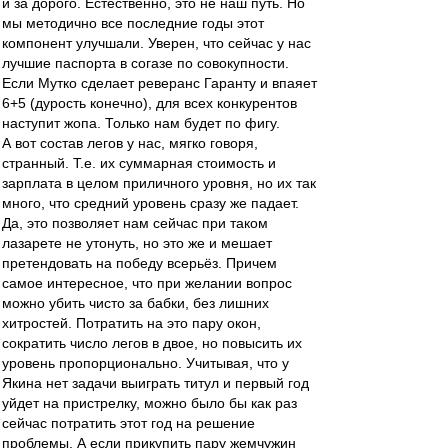
и за дорого. Естественно, это не наш путь. Но
мы методично все последние годы этот
компонент улучшали. Уверен, что сейчас у нас
лучшие паспорта в согазе по совокупности.
Если Мутко сделает реверанс Гаранту и впаяет
6+5 (дурость конечно), для всех конкурентов
наступит жопа. Только нам будет по фигу.
А вот состав легов у нас, мягко говоря,
странный. Т.е. их суммарная стоимость и
зарплата в целом приличного уровня, но их так
много, что средний уровень сразу же падает.
Да, это позволяет нам сейчас при таком
лазарете не утонуть, но это же и мешает
претендовать на победу всерьёз. Причем
самое интересное, что при желании вопрос
можно убить чисто за бабки, без лишних
хитростей. Потратить на это пару окон,
сократить число легов в двое, но повысить их
уровень пропорционально. Учитывая, что у
Якина нет задачи выиграть титул и первый год
уйдет на пристрелку, можно было бы как раз
сейчас потратить этот год на решение
проблемы. А если прикупить пару жемчужин