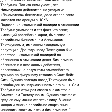
Трабукки». Так что если учесть, что
Нигматуллин действительно уходил из
«Локомотива» бесплатно, дело скорее всего
касается его аренды в ЦСКА.
Подозрения итальянской полиции в отношении
Трабукки усиливает и тот факт, что агент,
имеющий российские корни, был связан с
российским бизнесменом Алимжаном
Тохтахуновым, имеющим скандальную
репутацию. Два года назад Тохтахунов был
арестован итальянской полицией по
обвинению в отмывании денег. Бизнесмена
обвиняли и в незаконных действиях,
повлиявших на результаты олимпийского
турнира по фигурному катанию в Солт-Лейк-
Сити. Однако полгода назад Тохтахунов был
освобожден за недоказанностью его вины. Сам
Трабукки не отрицает своего знакомства с
Алимжаном Тохтахуновым. Однако этот факт
вряд ли ему можно ставить в вину. В конце
концов и многие российские спортивные
чиновники знакомы с этим бизнесменом. "