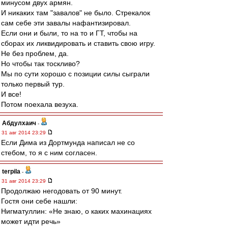
минусом двух армян.
И никаких там "завалов" не было. Стрекалок
сам себе эти завалы нафантизировал.
Если они и были, то на то и ГТ, чтобы на
сборах их ликвидировать и ставить свою игру.
Не без проблем, да.
Но чтобы так тоскливо?
Мы по сути хорошо с позиции силы сыграли
только первый тур.
И все!
Потом поехала везуха.
Абдулхаич
-
31 авг 2014 23:29
Если Дима из Дортмунда написал не со
стебом, то я с ним согласен.
terpila
-
31 авг 2014 23:29
Продолжаю негодовать от 90 минут.
Гостя они себе нашли:
Нигматуллин: «Не знаю, о каких махинациях
может идти речь»