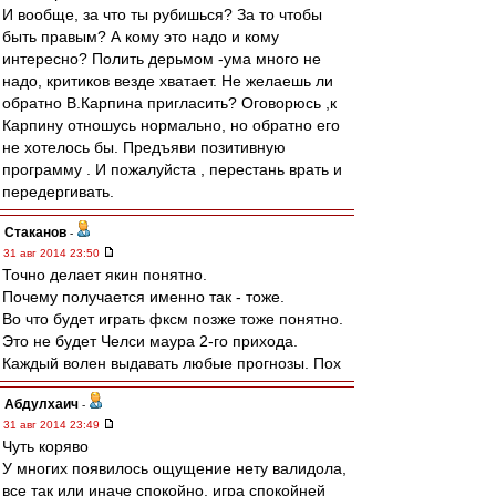
И вообще, за что ты рубишься? За то чтобы
быть правым? А кому это надо и кому
интересно? Полить дерьмом -ума много не
надо, критиков везде хватает. Не желаешь ли
обратно В.Карпина пригласить? Оговорюсь ,к
Карпину отношусь нормально, но обратно его
не хотелось бы. Предъяви позитивную
программу . И пожалуйста , перестань врать и
передергивать.
Cтаканов
-
31 авг 2014 23:50
Точно делает якин понятно.
Почему получается именно так - тоже.
Во что будет играть фксм позже тоже понятно.
Это не будет Челси маура 2-го прихода.
Каждый волен выдавать любые прогнозы. Пох
Абдулхаич
-
31 авг 2014 23:49
Чуть коряво
У многих появилось ощущение нету валидола,
все так или иначе спокойно, игра спокойней