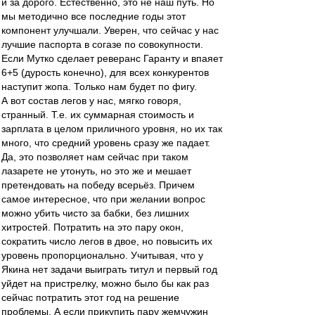
и за дорого. Естественно, это не наш путь. Но
мы методично все последние годы этот
компонент улучшали. Уверен, что сейчас у нас
лучшие паспорта в согазе по совокупности.
Если Мутко сделает реверанс Гаранту и впаяет
6+5 (дурость конечно), для всех конкурентов
наступит жопа. Только нам будет по фигу.
А вот состав легов у нас, мягко говоря,
странный. Т.е. их суммарная стоимость и
зарплата в целом приличного уровня, но их так
много, что средний уровень сразу же падает.
Да, это позволяет нам сейчас при таком
лазарете не утонуть, но это же и мешает
претендовать на победу всерьёз. Причем
самое интересное, что при желании вопрос
можно убить чисто за бабки, без лишних
хитростей. Потратить на это пару окон,
сократить число легов в двое, но повысить их
уровень пропорционально. Учитывая, что у
Якина нет задачи выиграть титул и первый год
уйдет на пристрелку, можно было бы как раз
сейчас потратить этот год на решение
проблемы. А если прикупить пару жемчужин