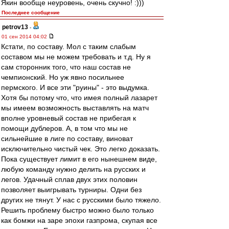
Якин вообще неуровень, очень скучно! :)))
Последнее сообщение
petrov13
-
01 сен 2014 04:02
Кстати, по составу. Мол с таким слабым
составом мы не можем требовать и т.д. Ну я
сам сторонник того, что наш состав не
чемпионский. Но уж явно посильнее
пермского. И все эти "руины" - это выдумка.
Хотя бы потому что, что имея полный лазарет
мы имеем возможность выставлять на матч
вполне уровневый состав не прибегая к
помощи дублеров. А, в том что мы не
сильнейшие в лиге по составу, виноват
исключительно чистый чек. Это легко доказать.
Пока существует лимит в его нынешнем виде,
любую команду нужно делить на русских и
легов. Удачный сплав двух этих половин
позволяет выигрывать турниры. Одни без
других не тянут. У нас с русскими было тяжело.
Решить проблему быстро можно было только
как бомжи на заре эпохи газпрома, скупая все