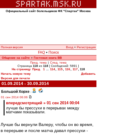
Официальный сайт болельщиков ФК "Спартак" Москва
Полная версия
Вход
•
Регистрация
FAQ
•
Поиск
Общение на сайте
Гостевая книга ВВ
»
Пред. тема
|
След. тема
Страница
118
из
118
[ Сообщений: 5891 ]
На страницу
Пред.
1
...
114
,
115
,
116
,
117
,
118
Начать новую тему
Добавить
Версия для печати
01.09.2014 - 30.09.2014
Большой Хорхе
-
01 сен 2014 06:06
впередсмотрящий » 01 сен 2014 00:04
лучше бы прессухи в перерывах между
матчами показывали.
Лучше бы вернули Валеру, чтобы он во время,
в перерыве и после матча давал прессухи -