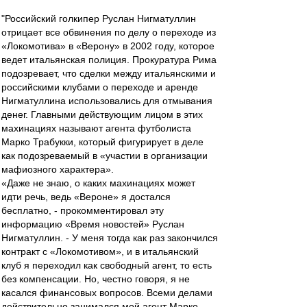
"Российский голкипер Руслан Нигматуллин
отрицает все обвинения по делу о переходе из
«Локомотива» в «Верону» в 2002 году, которое
ведет итальянская полиция. Прокуратура Рима
подозревает, что сделки между итальянскими и
российскими клубами о переходе и аренде
Нигматуллина использовались для отмывания
денег. Главными действующим лицом в этих
махинациях называют агента футболиста
Марко Трабукки, который фигурирует в деле
как подозреваемый в «участии в организации
мафиозного характера».
«Даже не знаю, о каких махинациях может
идти речь, ведь «Вероне» я достался
бесплатно, - прокомментировал эту
информацию «Время новостей» Руслан
Нигматуллин. - У меня тогда как раз закончился
контракт с «Локомотивом», и в итальянский
клуб я переходил как свободный агент, то есть
без компенсации. Но, честно говоря, я не
касался финансовых вопросов. Всеми делами
действительно занимался мой агент Марко