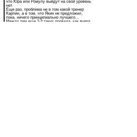
что Юра или Ромулу выйдут на свой уровень
нет.
Еще раз, проблема не в том какой тренер
Карпин, а в том, что Якин не предложил,
пока, ничего принципиально лучшего...
Между тем еще 2-3 таких провала, как вчера
и начнутся разговоры об отставке и... все по
новой. А так, конечно, мы все желаем
команде только добра...) Не правда ли?
Разумное мнение и объективный взгляд!
Здесь повелось говорить, что у Карпина был 5
лет.
Но есть лицемерие в том, что предполагается,
будто Стрекалки на ВВ все эти пять лет его
поддерживали, и только после 5 лет вдруг
начали хаять.
Ага!
Хаять его начали практически в первый год.
Выдумали миф, что он подсидел Саламыча.
Потом миф развили, что он подсидел Лау и
Эмери.
Причем сами не замечают, что себе же
противоречат, когда начинают вести разговоры