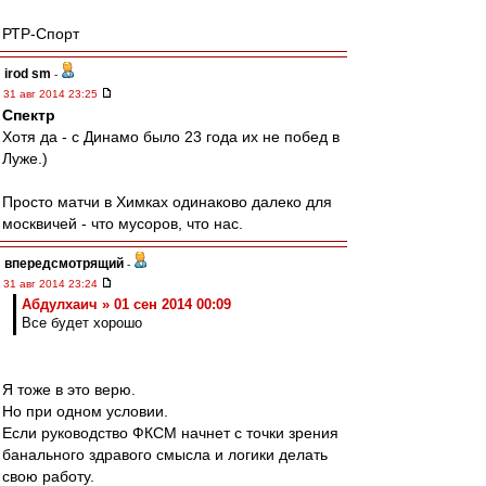
РТР-Спорт
irod sm
-
31 авг 2014 23:25
Спектр
Хотя да - с Динамо было 23 года их не побед в
Луже.)
Просто матчи в Химках одинаково далеко для
москвичей - что мусоров, что нас.
впередсмотрящий
-
31 авг 2014 23:24
Абдулхаич » 01 сен 2014 00:09
Все будет хорошо
Я тоже в это верю.
Но при одном условии.
Если руководство ФКСМ начнет с точки зрения
банального здравого смысла и логики делать
свою работу.