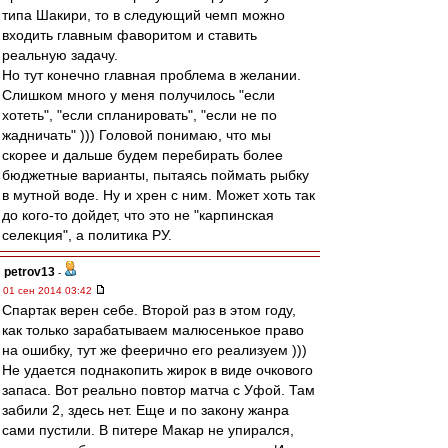
типа Шакири, то в следующий чемп можно
входить главным фаворитом и ставить
реальную задачу.
Но тут конечно главная проблема в желании.
Слишком много у меня получилось "если
хотеть", "если спланировать", "если не по
жадничать" ))) Головой понимаю, что мы
скорее и дальше будем перебирать более
бюджетные варианты, пытаясь поймать рыбку
в мутной воде. Ну и хрен с ним. Может хоть так
до кого-то дойдет, что это не "карпинская
селекция", а политика РУ.
petrov13
-
01 сен 2014 03:42
Спартак верен себе. Второй раз в этом году,
как только зарабатываем малюсенькое право
на ошибку, тут же феерично его реализуем )))
Не удается поднакопить жирок в виде очкового
запаса. Вот реально повтор матча с Уфой. Там
забили 2, здесь нет. Еще и по закону жанра
сами пустили. В питере Макар не упирался,