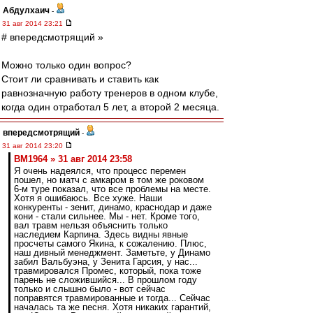
Абдулхаич
-
31 авг 2014 23:21
# впередсмотрящий »
Можно только один вопрос?
Стоит ли сравнивать и ставить как
равнозначную работу тренеров в одном клубе,
когда один отработал 5 лет, а второй 2 месяца.
впередсмотрящий
-
31 авг 2014 23:20
BM1964 » 31 авг 2014 23:58
Я очень надеялся, что процесс перемен
пошел, но матч с амкаром в том же роковом
6-м туре показал, что все проблемы на месте.
Хотя я ошибаюсь. Все хуже. Наши
конкуренты - зенит, динамо, краснодар и даже
кони - стали сильнее. Мы - нет. Кроме того,
вал травм нельзя объяснить только
наследием Карпина. Здесь видны явные
просчеты самого Якина, к сожалению. Плюс,
наш дивный менеджмент. Заметьте, у Динамо
забил Вальбуэна, у Зенита Гарсия, у нас...
травмировался Промес, который, пока тоже
парень не сложившийся... В прошлом году
только и слышно было - вот сейчас
поправятся травмированные и тогда... Сейчас
началась та же песня. Хотя никаких гарантий,