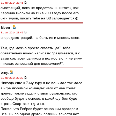
31 авг 2014 23:45
смотрящий, пока не представишь цитаты, как
Карпина гнобили на ВВ в 2009 году после его
6-ти туров, писать тебе на ВВ запрещается)))
Meyer
-
31 авг 2014 23:42
впередсмотрящий, ты болтлив и многословен.
Там, где можно просто сказать "да", тебе
обязательно нужно написать: "разумеется, я с
вами согласен целиком и полностью, и не вижу
никаких оснований для возражений".
Allig
-
31 авг 2014 23:39
Никогда еще к 7-му туру я не понимал так мало
в игре любимой команды: чего от нее хочет
тренер, какие задачи ставит руководство, кто
вообще будет в основе, в какой футбол будет
играть Спартак и т.д. и т.п.
Понял, что Ребров будет основным вратарем.
Все. Ни по одной другой позиции ясности нет.