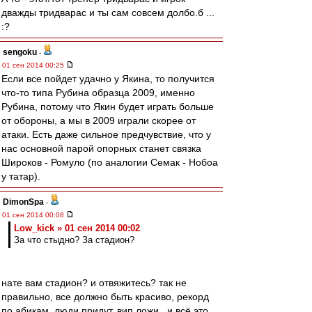
дважды тридварас и ты сам совсем долбо.б ...
:?
sengoku
-
01 сен 2014 00:25
Если все пойдет удачно у Якина, то получится
что-то типа Рубина образца 2009, именно
Рубина, потому что Якин будет играть больше
от обороны, а мы в 2009 играли скорее от
атаки. Есть даже сильное предчувствие, что у
нас основной парой опорных станет связка
Широков - Ромуло (по аналогии Семак - Нобоа
у татар).
DimonSpa
-
01 сен 2014 00:08
Low_kick » 01 сен 2014 00:02
За что стыдно? За стадион?
нате вам стадион? и отвяжитесь? так не
правильно, все должно быть красиво, рекорд
по абикам, люди придут, вип ложи.. и всё это