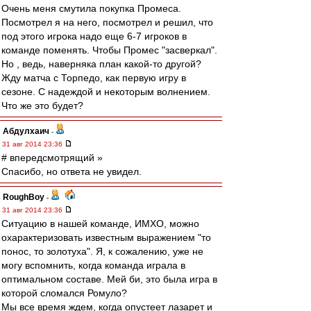
Очень меня смутила покупка Промеса.
Посмотрел я на него, посмотрел и решил, что
под этого игрока надо еще 6-7 игроков в
команде поменять. Чтобы Промес "засверкал".
Но , ведь, наверняка план какой-то другой?
Жду матча с Торпедо, как первую игру в
сезоне. С надеждой и некоторым волнением.
Что же это будет?
Абдулхаич
-
31 авг 2014 23:36
# впередсмотрящий »
Спасибо, но ответа не увидел.
RoughBoy
-
31 авг 2014 23:36
Ситуацию в нашей команде, ИМХО, можно
охарактеризовать известным выражением "то
понос, то золотуха". Я, к сожалению, уже не
могу вспомнить, когда команда играла в
оптимальном составе. Мей би, это была игра в
которой сломался Ромуло?
Мы все время ждем, когда опустеет лазарет и