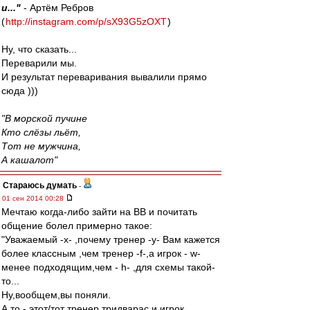
и..."
- Артём Ребров
(
http://instagram.com/p/sX93G5zOXT
)
Ну, что сказать...
Переварили мы.
И результат переваривания вывалили прямо
сюда )))
"В морской пучине
Кто слёзы льёт,
Тот не мужчина,
А кашалот"
Стараюсь думать
-
01 сен 2014 00:28
Мечтаю когда-либо зайти на ВВ и почитать
общение болел примерно такое:
"Уважаемый -x- ,почему тренер -y- Вам кажется
более классным ,чем тренер -f-,а игрок - w-
менее подходящим,чем - h- ,для схемы такой-
то...
Ну,вообщем,вы поняли.
А то - этот/тот тренер тридварас и игрок