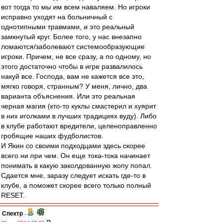
вот тогда то мы им всем наваляем. Но игроки
исправно уходят на больничный с
однотипными травмами, и это реальный
замкнутый круг. Более того, у нас внезапно
ломаются/заболевают системообразующие
игроки. Причем, не все сразу, а по одному, но
этого достаточно чтобы в игре развалилось
накуй все. Господа, вам не кажется все это,
мягко говоря, странным? У меня, лично, два
варианта объяснения. Или это реальная
черная магия (кто-то куклы смастерил и хуярит
в них иголками в лучших традициях вуду). Либо
в клубе работают вредители, целеноправленно
гробящие наших фудболистов.
И Якин со своими подходцами здесь скорее
всего ни при чем. Он еще тока-тока начинает
понимать в какую заколдованную жопу попал.
Сдается мне, заразу следует искать где-то в
клубе, а поможет скорее всего только полный
RESET.
Спектр
-