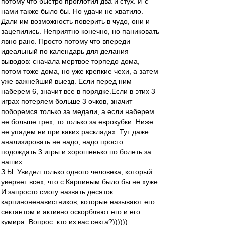
потому что быстро проглотил два и стух. И с
нами также было бы. Но удачи не хватило.
Дали им возможность поверить в чудо, они и
зацепились. Неприятно конечно, но паниковать
явно рано. Просто потому что впереди
идеальный по календарь для делания
выводов: сначала мертвое торпедо дома,
потом тоже дома, но уже крепкие чехи, а затем
уже важнейший выезд. Если перед ним
наберем 6, значит все в порядке.Если в этих 3
играх потеряем больше 3 очков, значит
поборемся только за медали, а если наберем
не больше трех, то только за еврокубки. Ниже
не упадем ни при каких раскладах. Тут даже
анализировать не надо, надо просто
подождать 3 игры и хорошенько по болеть за
наших.
З.Ы. Увидел только одного человека, который
уверяет всех, что с Карпиным было бы не хуже.
И запросто смогу назвать десяток
карпиноненавистников, которые называют его
сектантом и активно оскорбляют его и его
кумира. Вопрос: кто из вас секта?))))))