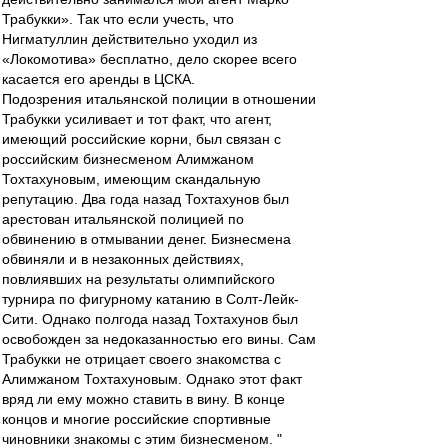
Трабукки». Так что если учесть, что
Нигматуллин действительно уходил из
«Локомотива» бесплатно, дело скорее всего
касается его аренды в ЦСКА.
Подозрения итальянской полиции в отношении
Трабукки усиливает и тот факт, что агент,
имеющий российские корни, был связан с
российским бизнесменом Алимжаном
Тохтахуновым, имеющим скандальную
репутацию. Два года назад Тохтахунов был
арестован итальянской полицией по
обвинению в отмывании денег. Бизнесмена
обвиняли и в незаконных действиях,
повлиявших на результаты олимпийского
турнира по фигурному катанию в Солт-Лейк-
Сити. Однако полгода назад Тохтахунов был
освобожден за недоказанностью его вины. Сам
Трабукки не отрицает своего знакомства с
Алимжаном Тохтахуновым. Однако этот факт
вряд ли ему можно ставить в вину. В конце
концов и многие российские спортивные
чиновники знакомы с этим бизнесменом. "