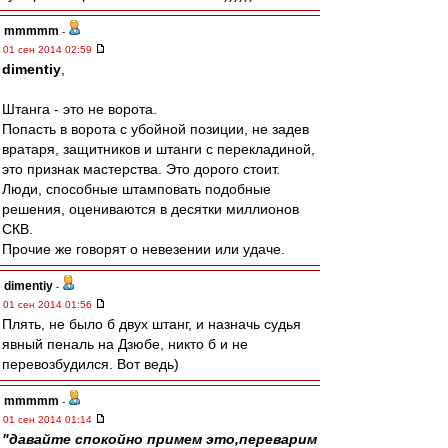
mmmmm
-
01 сен 2014 02:59
dimentiy
,
Штанга - это не ворота.
Попасть в ворота с убойной позиции, не задев
вратаря, защитников и штанги с перекладиной,
это признак мастерства. Это дорого стоит.
Люди, способные штамповать подобные
решения, оцениваются в десятки миллионов
СКВ.
Прочие же говорят о невезении или удаче.
dimentiy
-
01 сен 2014 01:56
Плять, не было б двух штанг, и назначь судья
явный пеналь на Дзюбе, никто б и не
перевозбудился. Вот ведь)
mmmmm
-
01 сен 2014 01:14
"давайте спокойно примем это,переварим