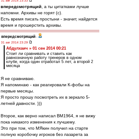
31 авг 2014 23:33
впередсмотрящий
, а ты цитатками лучше
напомни. Архивы не горят (с).
Есть время писать простыни - значит, найдется
время и прошерстить архивы.
впередсмотрящий
-
31 авг 2014 23:29
Абдулхаич » 01 сен 2014 00:21
Стоит ли сравнивать и ставить как
равнозначную работу тренеров в одном
клубе, когда один отработал 5 лет, а второй 2
месяца
Я не сравниваю.
Я напоминаю - как реагировали К-фобы на
первые месяцы.
Я просто прошу посмотреть их в зеркало 5-
летней давности. )))
Второе, как верно написал ВМ1964, я не вижу
пока никакого изменения к лучшему.
Это при том, что МЯкин получил на старте
полную коробочку игроков без лазарета за