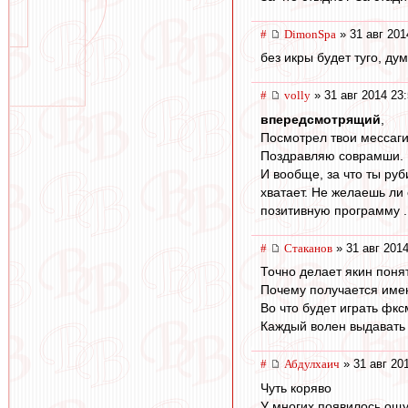
#
DimonSpa
» 31 авг 201
без икры будет туго, ду
#
volly
» 31 авг 2014 23
впередсмотрящий
,
Посмотрел твои мессаги
Поздравляю соврамши. К
И вообще, за что ты ру
хватает. Не желаешь ли
позитивную программу . 
#
Cтаканов
» 31 авг 2014
Точно делает якин поня
Почему получается имен
Во что будет играть фкс
Каждый волен выдавать
#
Абдулхаич
» 31 авг 20
Чуть коряво
У многих появилось ощу