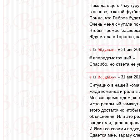
Никогда еще к 7-му туру
в основе, в какой футбол 
Понял, что Ребров будет
Очень меня смутила пок
Чтобы Промес "засверкал
Жду матча с Торпедо, к
#
Абдулхаич
» 31 авг 20
# впередсмотрящий »
Спасибо, но ответа не у
#
RoughBoy
» 31 авг 201
Ситуацию в нашей коман
когда команда играла в
Мы все время ждем, ког
и это реальный замкнуты
этого достаточно чтобы 
объяснения. Или это реа
вредители, целеноправ
И Якин со своими подхо
Сдается мне, заразу сле