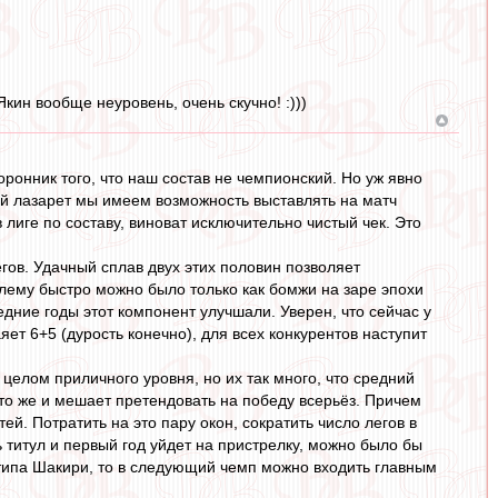
кин вообще неуровень, очень скучно! :)))
оронник того, что наш состав не чемпионский. Но уж явно
ный лазарет мы имеем возможность выставлять на матч
 лиге по составу, виноват исключительно чистый чек. Это
гов. Удачный сплав двух этих половин позволяет
блему быстро можно было только как бомжи на заре эпохи
едние годы этот компонент улучшали. Уверен, что сейчас у
яет 6+5 (дурость конечно), для всех конкурентов наступит
в целом приличного уровня, но их так много, что средний
 это же и мешает претендовать на победу всерьёз. Причем
ей. Потратить на это пару окон, сократить число легов в
ь титул и первый год уйдет на пристрелку, можно было бы
 типа Шакири, то в следующий чемп можно входить главным