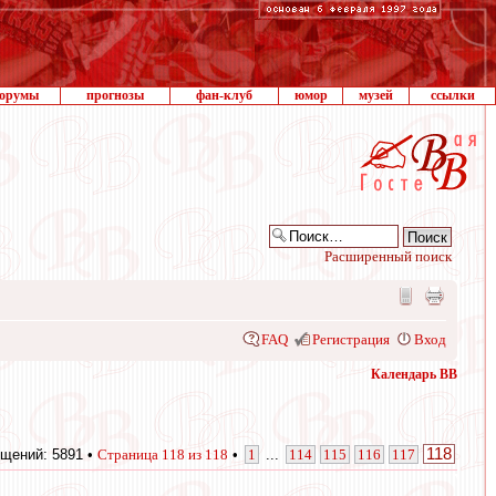
орумы
прогнозы
фан-клуб
юмор
музей
ссылки
Расширенный поиск
FAQ
Регистрация
Вход
Календарь ВВ
118
щений: 5891 •
Страница
118
из
118
•
1
...
114
115
116
117