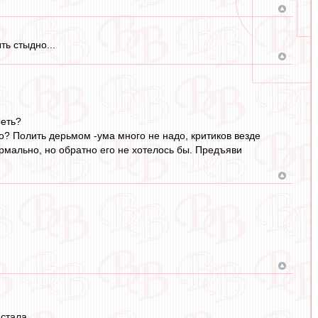
ть стыдно...
реть?
о? Полить дерьмом -ума много не надо, критиков везде
рмально, но обратно его не хотелось бы. Предъяви
стала,