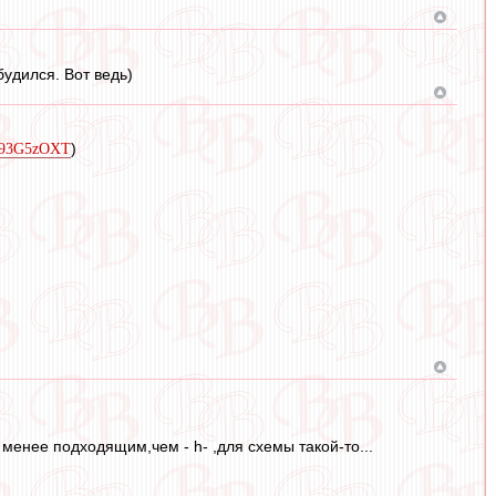
будился. Вот ведь)
)
sX93G5zOXT
- менее подходящим,чем - h- ,для схемы такой-то...