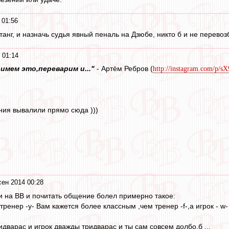
 01:56
танг, и назначь судья явный пеналь на Дзюбе, никто б и не перевоз
 01:14
имем это,переварим и..."
- Артём Ребров (
http://instagram.com/p/
ния вывалили прямо сюда )))
сен 2014 00:28
и на ВВ и почитать общение болел примерно такое:
тренер -y- Вам кажется более классным ,чем тренер -f-,а игрок - w
тридварас и игрок дважды тридварас и ты сам совсем долбо.б ...