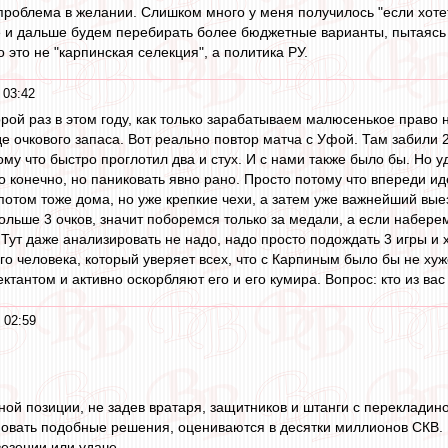
проблема в желании. Слишком много у меня получилось "если хотеть
 и дальше будем перебирать более бюджетные варианты, пытаясь п
то это не "карпинская селекция", а политика РУ.
 03:42
рой раз в этом году, как только зарабатываем малюсенькое право н
е очкового запаса. Вот реально повтор матча с Уфой. Там забили 2
му что быстро проглотил два и стух. И с нами также было бы. Но у
о конечно, но паниковать явно рано. Просто потому что впереди и
потом тоже дома, но уже крепкие чехи, а затем уже важнейший выез
ольше 3 очков, значит поборемся только за медали, а если наберем
 Тут даже анализировать не надо, надо просто подождать 3 игры и
го человека, который уверяет всех, что с Карпиным было бы не хуж
ктантом и активно оскорбляют его и его кумира. Вопрос: кто из вас с
 02:59
ной позиции, не задев вратаря, защитников и штанги с перекладиной
овать подобные решения, оцениваются в десятки миллионов СКВ.
везении или удаче.