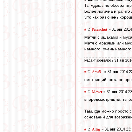
Ты ждешь не обсера игро
Более логична игра что 
Это как раз очень хорош
#
Paraschut
» 31 авг 2014
Матчи с ишаками и муса
Матч с мразями или муса
намного, очень намного
Редактировалось 31 авг 201
#
Arni51
» 31 авг 2014 2
смотрящий, пока не пред
#
Meyer
» 31 авг 2014 2
впередсмотрящий, ты бо
Там, где можно просто с
оснований для возражен
#
Allig
» 31 авг 2014 23: