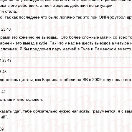
ка в его действиях, а где-то ждешь действия по ситуации.
ли стала.
о, так как последнее что было логично так это при ОИРе(футбол др
 23:48
рами это конечно не выезды... Это более сложные матчи со всех т
рней - это выезд в кубе! Так что у нас не шесть выездов а четыре и
 сложнее. Я бы предпочел пару матчей в Туле и Раменском вместо 
4 23:49
3:45
ставишь цитаты, как Карпина гнобили на ВВ в 2009 году после его 
3:42
лтлив и многословен.
казать "да", тебе обязательно нужно написать: "разумеется, я с ва
ий".
39