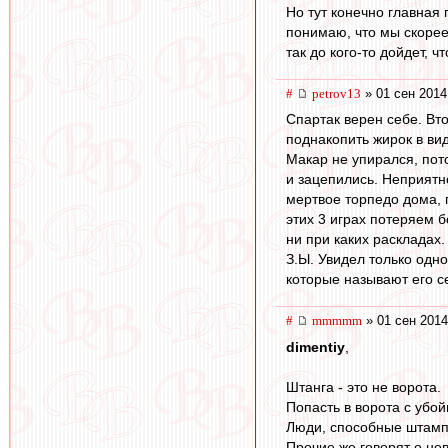
Но тут конечно главная 
понимаю, что мы скорее
так до кого-то дойдет, ч
#
petrov13
» 01 сен 2014
Спартак верен себе. Вто
поднакопить жирок в вид
Макар не упирался, пото
и зацепились. Неприятн
мертвое торпедо дома, 
этих 3 играх потеряем б
ни при каких раскладах.
З.Ы. Увидел только одно
которые называют его се
#
mmmmm
» 01 сен 2014
dimentiy
,
Штанга - это не ворота.
Попасть в ворота с убой
Люди, способные штамп
Прочие же говорят о не