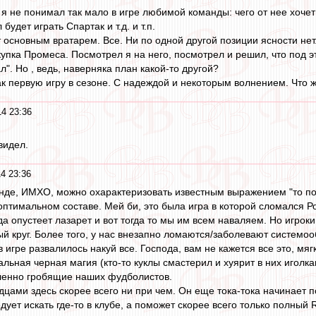
 я не понимал так мало в игре любимой команды: чего от нее хочет
будет играть Спартак и т.д. и т.п.
 основным вратарем. Все. Ни по одной другой позиции ясности нет
упка Промеса. Посмотрел я на него, посмотрел и решил, что под эт
". Но , ведь, наверняка план какой-то другой?
ак первую игру в сезоне. С надеждой и некоторым волнением. Что ж
14 23:36
видел.
4 23:36
де, ИМХО, можно охарактеризовать известным выражением "то понос
 оптимальном составе. Мей би, это была игра в которой сломался 
да опустеет лазарет и вот тогда то мы им всем наваляем. Но игро
й круг. Более того, у нас внезапно ломаются/заболевают системоо
в игре развалилось накуй все. Господа, вам не кажется все это, мя
льная черная магия (кто-то куклы смастерил и хуярит в них иголка
ленно гробящие наших фудболистов.
дцами здесь скорее всего ни при чем. Он еще тока-тока начинает 
дует искать где-то в клубе, а поможет скорее всего только полный 