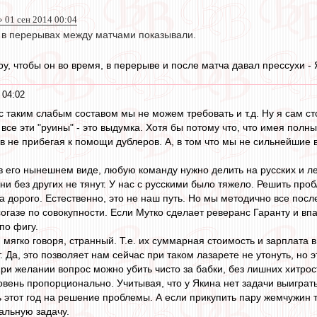
 01 сен 2014 00:04
 в перерывах между матчами показывали.
, чтобы он во время, в перерыве и после матча давал прессухи - Я
 04:02
 с таким слабым составом мы не можем требовать и т.д. Ну я сам ст
 все эти "руины" - это выдумка. Хотя бы потому что, что имея пол
 не прибегая к помощи дублеров. А, в том что мы не сильнейшие в
в его нынешнем виде, любую команду нужно делить на русских и ле
ни без других не тянут. У нас с русскими было тяжело. Решить про
за дорого. Естественно, это не наш путь. Но мы методично все посл
огазе по совокупности. Если Мутко сделает реверанс Гаранту и впа
по фигу.
с, мягко говоря, странный. Т.е. их суммарная стоимость и зарплата 
. Да, это позволяет нам сейчас при таком лазарете не утонуть, но
ри желании вопрос можно убить чисто за бабки, без лишних хитрост
овень пропорционально. Учитывая, что у Якина нет задачи выиграт
ть этот год на решение проблемы. А если прикупить пару жемчужин
альную задачу.