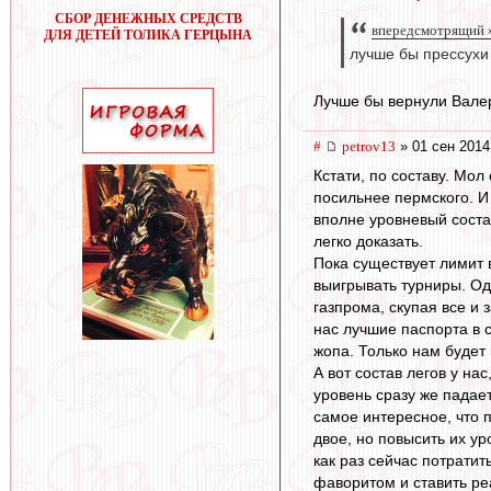
СБОР ДЕНЕЖНЫХ СРЕДСТВ
впередсмотрящий »
ДЛЯ ДЕТЕЙ ТОЛИКА ГЕРЦЫНА
лучше бы прессухи
Лучше бы вернули Валеру
#
petrov13
» 01 сен 2014
Кстати, по составу. Мол
посильнее пермского. И
вполне уровневый состав
легко доказать.
Пока существует лимит 
выигрывать турниры. Од
газпрома, скупая все и 
нас лучшие паспорта в с
жопа. Только нам будет 
А вот состав легов у на
уровень сразу же падает
самое интересное, что п
двое, но повысить их ур
как раз сейчас потрати
фаворитом и ставить ре