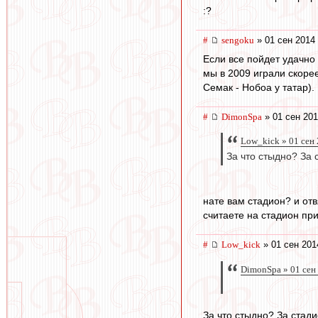
:?
#
sengoku
» 01 сен 2014 
Если все пойдет удачно 
мы в 2009 играли скорее
Семак - Нобоа у татар).
#
DimonSpa
» 01 сен 201
Low_kick » 01 сен
За что стыдно? За 
нате вам стадион? и отв
считаете на стадион при
#
Low_kick
» 01 сен 201
DimonSpa » 01 сен
За что стыдно? За стад