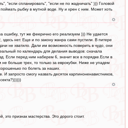
", "если спланировать", "если не по жадничать" ))) Головой
оймать рыбку в мутной воде. Ну и хрен с ним. Может хоть
а ошибку, тут же феерично его реализуем ))) Не удается
, здесь нет. Еще и по закону жанра сами пустили. В питере
дачи не хватило. Дали им возможность поверить в чудо, они
деальный по календарь для делания выводов: сначала
д. Если перед ним наберем 6, значит все в порядке.Если в
 не больше трех, то только за еврокубки. Ниже не упадем
 хорошенько по болеть за наших.
е. И запросто смогу назвать десяток карпиноненавистников,
екта?))))))
, это признак мастерства. Это дорого стоит.