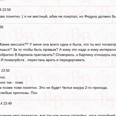
4 23:59
маю понятно :( я не местный, абик не покупал, но Федуну должно бы
:56
.
акие мессаги?? У меня она всего одна и была, что ты мог посмот
бишься? За то чтобы быть правым? А кому это надо и кому интересн
 обратно В.Карпина пригласить? Оговорюсь ,к Карпину отношусь но
И пожалуйста , перестань врать и передергивать.
 23:50
тно.
но так - тоже.
м позже тоже понятно. Это не будет Челси маура 2-го прихода.
 любые прогнозы. Пох
14 23:49
щение нету валидола, все так или иначе спокойно, игра спокойней 