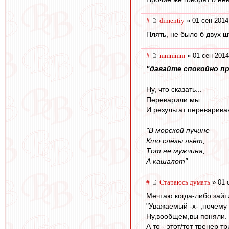
#
dimentiy
» 01 сен 2014
Плять, не было б двух ш
#
mmmmm
» 01 сен 2014
"давайте спокойно пр
Ну, что сказать...
Переварили мы.
И результат переварива
"В морской пучине
Кто слёзы льёт,
Тот не мужчина,
А кашалот"
#
Стараюсь думать
» 01 
Мечтаю когда-либо зайт
"Уважаемый -x- ,почему 
Ну,вообщем,вы поняли.
А то - этот/тот тренер 