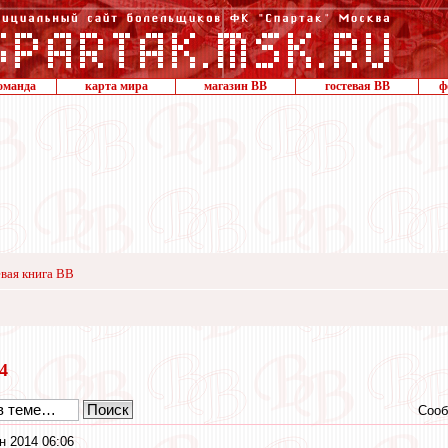
оманда
карта мира
магазин ВВ
гостевая ВВ
ф
вая книга ВВ
14
Сооб
н 2014 06:06