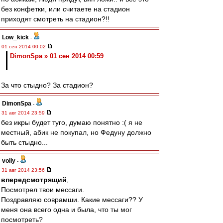
без конфетки, или считаете на стадион
приходят смотреть на стадион?!!
Low_kick
-
01 сен 2014 00:02
DimonSpa » 01 сен 2014 00:59
За что стыдно? За стадион?
DimonSpa
-
31 авг 2014 23:59
без икры будет туго, думаю понятно :( я не
местный, абик не покупал, но Федуну должно
быть стыдно...
volly
-
31 авг 2014 23:56
впередсмотрящий
,
Посмотрел твои мессаги.
Поздравляю соврамши. Какие мессаги?? У
меня она всего одна и была, что ты мог
посмотреть?