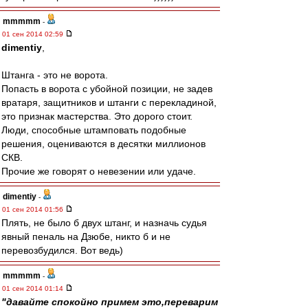
mmmmm
-
01 сен 2014 02:59
dimentiy
,
Штанга - это не ворота.
Попасть в ворота с убойной позиции, не задев
вратаря, защитников и штанги с перекладиной,
это признак мастерства. Это дорого стоит.
Люди, способные штамповать подобные
решения, оцениваются в десятки миллионов
СКВ.
Прочие же говорят о невезении или удаче.
dimentiy
-
01 сен 2014 01:56
Плять, не было б двух штанг, и назначь судья
явный пеналь на Дзюбе, никто б и не
перевозбудился. Вот ведь)
mmmmm
-
01 сен 2014 01:14
"давайте спокойно примем это,переварим