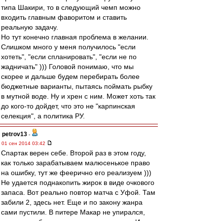
типа Шакири, то в следующий чемп можно
входить главным фаворитом и ставить
реальную задачу.
Но тут конечно главная проблема в желании.
Слишком много у меня получилось "если
хотеть", "если спланировать", "если не по
жадничать" ))) Головой понимаю, что мы
скорее и дальше будем перебирать более
бюджетные варианты, пытаясь поймать рыбку
в мутной воде. Ну и хрен с ним. Может хоть так
до кого-то дойдет, что это не "карпинская
селекция", а политика РУ.
petrov13
-
01 сен 2014 03:42
Спартак верен себе. Второй раз в этом году,
как только зарабатываем малюсенькое право
на ошибку, тут же феерично его реализуем )))
Не удается поднакопить жирок в виде очкового
запаса. Вот реально повтор матча с Уфой. Там
забили 2, здесь нет. Еще и по закону жанра
сами пустили. В питере Макар не упирался,