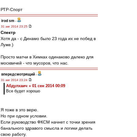
РТР-Спорт
irod sm
-
31 авг 2014 23:25
Спектр
Хотя да - с Динамо было 23 года их не побед в
Луже.)
Просто матчи в Химках одинаково далеко для
москвичей - что мусоров, что нас.
впередсмотрящий
-
31 авг 2014 23:24
Абдулхаич » 01 сен 2014 00:09
Все будет хорошо
Я тоже в это верю.
Но при одном условии.
Если руководство ФКСМ начнет с точки зрения
банального здравого смысла и логики делать
свою работу.