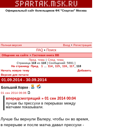
Официальный сайт болельщиков ФК "Спартак" Москва
Полная версия
Вход
•
Регистрация
FAQ
•
Поиск
Общение на сайте
Гостевая книга ВВ
»
Пред. тема
|
След. тема
Страница
118
из
118
[ Сообщений: 5891 ]
На страницу
Пред.
1
...
114
,
115
,
116
,
117
,
118
Начать новую тему
Добавить
Версия для печати
01.09.2014 - 30.09.2014
Большой Хорхе
-
01 сен 2014 06:06
впередсмотрящий » 01 сен 2014 00:04
лучше бы прессухи в перерывах между
матчами показывали.
Лучше бы вернули Валеру, чтобы он во время,
в перерыве и после матча давал прессухи -