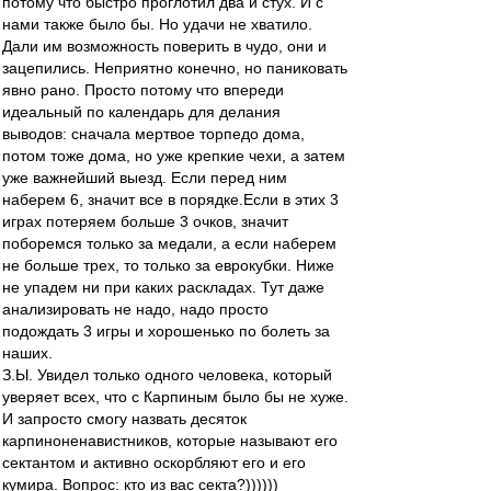
потому что быстро проглотил два и стух. И с
нами также было бы. Но удачи не хватило.
Дали им возможность поверить в чудо, они и
зацепились. Неприятно конечно, но паниковать
явно рано. Просто потому что впереди
идеальный по календарь для делания
выводов: сначала мертвое торпедо дома,
потом тоже дома, но уже крепкие чехи, а затем
уже важнейший выезд. Если перед ним
наберем 6, значит все в порядке.Если в этих 3
играх потеряем больше 3 очков, значит
поборемся только за медали, а если наберем
не больше трех, то только за еврокубки. Ниже
не упадем ни при каких раскладах. Тут даже
анализировать не надо, надо просто
подождать 3 игры и хорошенько по болеть за
наших.
З.Ы. Увидел только одного человека, который
уверяет всех, что с Карпиным было бы не хуже.
И запросто смогу назвать десяток
карпиноненавистников, которые называют его
сектантом и активно оскорбляют его и его
кумира. Вопрос: кто из вас секта?))))))