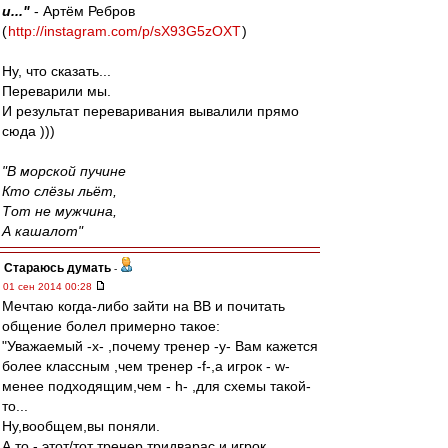
и..."
- Артём Ребров
(
http://instagram.com/p/sX93G5zOXT
)
Ну, что сказать...
Переварили мы.
И результат переваривания вывалили прямо
сюда )))
"В морской пучине
Кто слёзы льёт,
Тот не мужчина,
А кашалот"
Стараюсь думать
-
01 сен 2014 00:28
Мечтаю когда-либо зайти на ВВ и почитать
общение болел примерно такое:
"Уважаемый -x- ,почему тренер -y- Вам кажется
более классным ,чем тренер -f-,а игрок - w-
менее подходящим,чем - h- ,для схемы такой-
то...
Ну,вообщем,вы поняли.
А то - этот/тот тренер тридварас и игрок