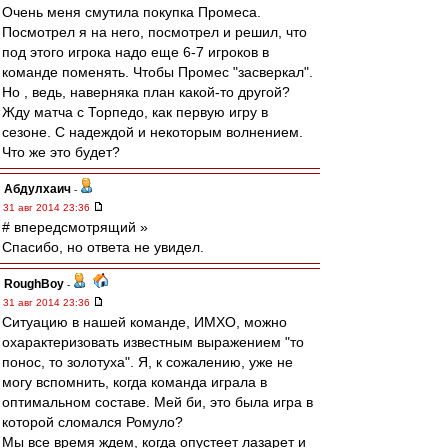
Очень меня смутила покупка Промеса.
Посмотрел я на него, посмотрел и решил, что
под этого игрока надо еще 6-7 игроков в
команде поменять. Чтобы Промес "засверкал".
Но , ведь, наверняка план какой-то другой?
Жду матча с Торпедо, как первую игру в
сезоне. С надеждой и некоторым волнением.
Что же это будет?
Абдулхаич
-
31 авг 2014 23:36
# впередсмотрящий »
Спасибо, но ответа не увидел.
RoughBoy
-
31 авг 2014 23:36
Ситуацию в нашей команде, ИМХО, можно
охарактеризовать известным выражением "то
понос, то золотуха". Я, к сожалению, уже не
могу вспомнить, когда команда играла в
оптимальном составе. Мей би, это была игра в
которой сломался Ромуло?
Мы все время ждем, когда опустеет лазарет и