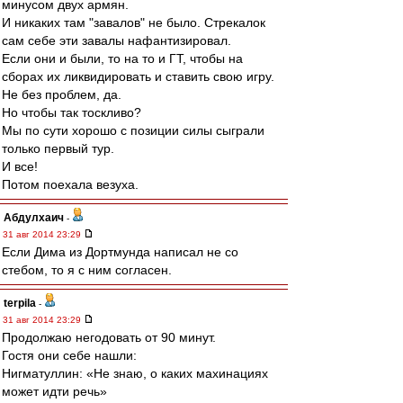
минусом двух армян.
И никаких там "завалов" не было. Стрекалок
сам себе эти завалы нафантизировал.
Если они и были, то на то и ГТ, чтобы на
сборах их ликвидировать и ставить свою игру.
Не без проблем, да.
Но чтобы так тоскливо?
Мы по сути хорошо с позиции силы сыграли
только первый тур.
И все!
Потом поехала везуха.
Абдулхаич
-
31 авг 2014 23:29
Если Дима из Дортмунда написал не со
стебом, то я с ним согласен.
terpila
-
31 авг 2014 23:29
Продолжаю негодовать от 90 минут.
Гостя они себе нашли:
Нигматуллин: «Не знаю, о каких махинациях
может идти речь»