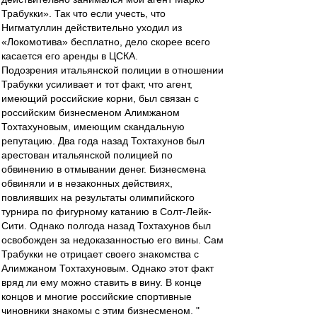
Трабукки». Так что если учесть, что
Нигматуллин действительно уходил из
«Локомотива» бесплатно, дело скорее всего
касается его аренды в ЦСКА.
Подозрения итальянской полиции в отношении
Трабукки усиливает и тот факт, что агент,
имеющий российские корни, был связан с
российским бизнесменом Алимжаном
Тохтахуновым, имеющим скандальную
репутацию. Два года назад Тохтахунов был
арестован итальянской полицией по
обвинению в отмывании денег. Бизнесмена
обвиняли и в незаконных действиях,
повлиявших на результаты олимпийского
турнира по фигурному катанию в Солт-Лейк-
Сити. Однако полгода назад Тохтахунов был
освобожден за недоказанностью его вины. Сам
Трабукки не отрицает своего знакомства с
Алимжаном Тохтахуновым. Однако этот факт
вряд ли ему можно ставить в вину. В конце
концов и многие российские спортивные
чиновники знакомы с этим бизнесменом. "