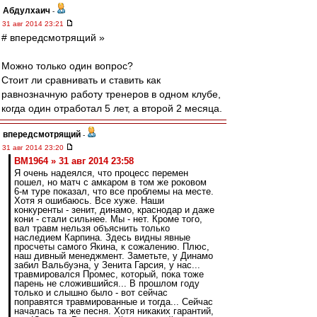
Абдулхаич
-
31 авг 2014 23:21
# впередсмотрящий »
Можно только один вопрос?
Стоит ли сравнивать и ставить как
равнозначную работу тренеров в одном клубе,
когда один отработал 5 лет, а второй 2 месяца.
впередсмотрящий
-
31 авг 2014 23:20
BM1964 » 31 авг 2014 23:58
Я очень надеялся, что процесс перемен
пошел, но матч с амкаром в том же роковом
6-м туре показал, что все проблемы на месте.
Хотя я ошибаюсь. Все хуже. Наши
конкуренты - зенит, динамо, краснодар и даже
кони - стали сильнее. Мы - нет. Кроме того,
вал травм нельзя объяснить только
наследием Карпина. Здесь видны явные
просчеты самого Якина, к сожалению. Плюс,
наш дивный менеджмент. Заметьте, у Динамо
забил Вальбуэна, у Зенита Гарсия, у нас...
травмировался Промес, который, пока тоже
парень не сложившийся... В прошлом году
только и слышно было - вот сейчас
поправятся травмированные и тогда... Сейчас
началась та же песня. Хотя никаких гарантий,