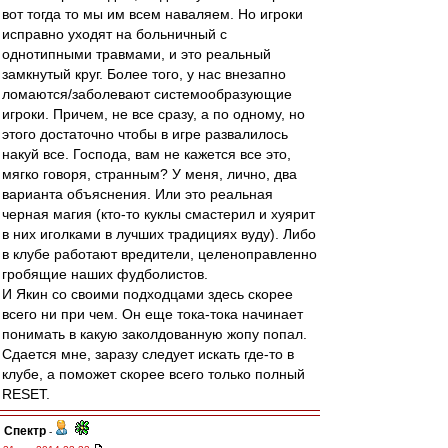
вот тогда то мы им всем наваляем. Но игроки
исправно уходят на больничный с
однотипными травмами, и это реальный
замкнутый круг. Более того, у нас внезапно
ломаются/заболевают системообразующие
игроки. Причем, не все сразу, а по одному, но
этого достаточно чтобы в игре развалилось
накуй все. Господа, вам не кажется все это,
мягко говоря, странным? У меня, лично, два
варианта объяснения. Или это реальная
черная магия (кто-то куклы смастерил и хуярит
в них иголками в лучших традициях вуду). Либо
в клубе работают вредители, целеноправленно
гробящие наших фудболистов.
И Якин со своими подходцами здесь скорее
всего ни при чем. Он еще тока-тока начинает
понимать в какую заколдованную жопу попал.
Сдается мне, заразу следует искать где-то в
клубе, а поможет скорее всего только полный
RESET.
Спектр
-