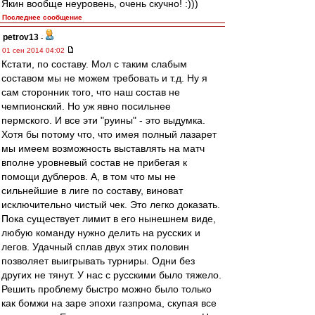
Якин вообще неуровень, очень скучно! :)))
Последнее сообщение
petrov13
-
01 сен 2014 04:02
Кстати, по составу. Мол с таким слабым
составом мы не можем требовать и т.д. Ну я
сам сторонник того, что наш состав не
чемпионский. Но уж явно посильнее
пермского. И все эти "руины" - это выдумка.
Хотя бы потому что, что имея полный лазарет
мы имеем возможность выставлять на матч
вполне уровневый состав не прибегая к
помощи дублеров. А, в том что мы не
сильнейшие в лиге по составу, виноват
исключительно чистый чек. Это легко доказать.
Пока существует лимит в его нынешнем виде,
любую команду нужно делить на русских и
легов. Удачный сплав двух этих половин
позволяет выигрывать турниры. Одни без
других не тянут. У нас с русскими было тяжело.
Решить проблему быстро можно было только
как бомжи на заре эпохи газпрома, скупая все