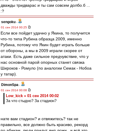
дважды тридварас и ты сам совсем долбо.б ...
:?
sengoku
-
01 сен 2014 00:25
Если все пойдет удачно у Якина, то получится
что-то типа Рубина образца 2009, именно
Рубина, потому что Якин будет играть больше
от обороны, а мы в 2009 играли скорее от
атаки. Есть даже сильное предчувствие, что у
нас основной парой опорных станет связка
Широков - Ромуло (по аналогии Семак - Нобоа
у татар).
DimonSpa
-
01 сен 2014 00:08
Low_kick » 01 сен 2014 00:02
За что стыдно? За стадион?
нате вам стадион? и отвяжитесь? так не
правильно, все должно быть красиво, рекорд
по абикам, люди придут, вип ложи.. и всё это