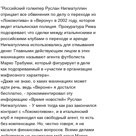
"Российский голкипер Руслан Нигматуллин
отрицает все обвинения по делу о переходе из
«Локомотива» в «Верону» в 2002 году, которое
ведет итальянская полиция. Прокуратура Рима
подозревает, что сделки между итальянскими и
российскими клубами о переходе и аренде
Нигматуллина использовались для отмывания
денег. Главными действующим лицом в этих
махинациях называют агента футболиста
Марко Трабукки, который фигурирует в деле
как подозреваемый в «участии в организации
мафиозного характера».
«Даже не знаю, о каких махинациях может
идти речь, ведь «Вероне» я достался
бесплатно, - прокомментировал эту
информацию «Время новостей» Руслан
Нигматуллин. - У меня тогда как раз закончился
контракт с «Локомотивом», и в итальянский
клуб я переходил как свободный агент, то есть
без компенсации. Но, честно говоря, я не
касался финансовых вопросов. Всеми делами
действительно занимался мой агент Марко