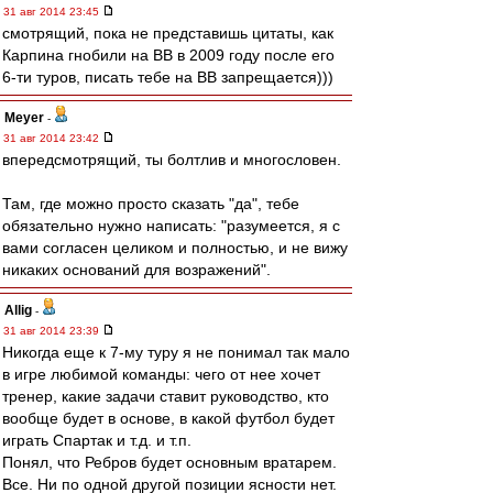
31 авг 2014 23:45
смотрящий, пока не представишь цитаты, как
Карпина гнобили на ВВ в 2009 году после его
6-ти туров, писать тебе на ВВ запрещается)))
Meyer
-
31 авг 2014 23:42
впередсмотрящий, ты болтлив и многословен.
Там, где можно просто сказать "да", тебе
обязательно нужно написать: "разумеется, я с
вами согласен целиком и полностью, и не вижу
никаких оснований для возражений".
Allig
-
31 авг 2014 23:39
Никогда еще к 7-му туру я не понимал так мало
в игре любимой команды: чего от нее хочет
тренер, какие задачи ставит руководство, кто
вообще будет в основе, в какой футбол будет
играть Спартак и т.д. и т.п.
Понял, что Ребров будет основным вратарем.
Все. Ни по одной другой позиции ясности нет.