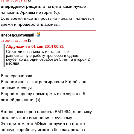
31 авг 2014 23:33
впередсмотрящий
, а ты цитатками лучше
напомни. Архивы не горят (с).
Есть время писать простыни - значит, найдется
время и прошерстить архивы.
впередсмотрящий
-
31 авг 2014 23:29
Абдулхаич » 01 сен 2014 00:21
Стоит ли сравнивать и ставить как
равнозначную работу тренеров в одном
клубе, когда один отработал 5 лет, а второй 2
месяца
Я не сравниваю.
Я напоминаю - как реагировали К-фобы на
первые месяцы.
Я просто прошу посмотреть их в зеркало 5-
летней давности. )))
Второе, как верно написал ВМ1964, я не вижу
пока никакого изменения к лучшему.
Это при том, что МЯкин получил на старте
полную коробочку игроков без лазарета за