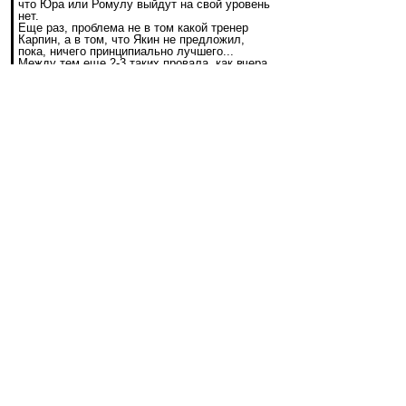
что Юра или Ромулу выйдут на свой уровень
нет.
Еще раз, проблема не в том какой тренер
Карпин, а в том, что Якин не предложил,
пока, ничего принципиально лучшего...
Между тем еще 2-3 таких провала, как вчера
и начнутся разговоры об отставке и... все по
новой. А так, конечно, мы все желаем
команде только добра...) Не правда ли?
Разумное мнение и объективный взгляд!
Здесь повелось говорить, что у Карпина был 5
лет.
Но есть лицемерие в том, что предполагается,
будто Стрекалки на ВВ все эти пять лет его
поддерживали, и только после 5 лет вдруг
начали хаять.
Ага!
Хаять его начали практически в первый год.
Выдумали миф, что он подсидел Саламыча.
Потом миф развили, что он подсидел Лау и
Эмери.
Причем сами не замечают, что себе же
противоречат, когда начинают вести разговоры