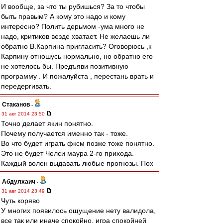
И вообще, за что ты рубишься? За то чтобы
быть правым? А кому это надо и кому
интересно? Полить дерьмом -ума много не
надо, критиков везде хватает. Не желаешь ли
обратно В.Карпина пригласить? Оговорюсь ,к
Карпину отношусь нормально, но обратно его
не хотелось бы. Предъяви позитивную
программу . И пожалуйста , перестань врать и
передергивать.
Cтаканов
-
31 авг 2014 23:50
Точно делает якин понятно.
Почему получается именно так - тоже.
Во что будет играть фксм позже тоже понятно.
Это не будет Челси маура 2-го прихода.
Каждый волен выдавать любые прогнозы. Пох
Абдулхаич
-
31 авг 2014 23:49
Чуть коряво
У многих появилось ощущение нету валидола,
все так или иначе спокойно, игра спокойней