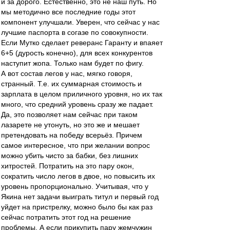
и за дорого. Естественно, это не наш путь. Но
мы методично все последние годы этот
компонент улучшали. Уверен, что сейчас у нас
лучшие паспорта в согазе по совокупности.
Если Мутко сделает реверанс Гаранту и впаяет
6+5 (дурость конечно), для всех конкурентов
наступит жопа. Только нам будет по фигу.
А вот состав легов у нас, мягко говоря,
странный. Т.е. их суммарная стоимость и
зарплата в целом приличного уровня, но их так
много, что средний уровень сразу же падает.
Да, это позволяет нам сейчас при таком
лазарете не утонуть, но это же и мешает
претендовать на победу всерьёз. Причем
самое интересное, что при желании вопрос
можно убить чисто за бабки, без лишних
хитростей. Потратить на это пару окон,
сократить число легов в двое, но повысить их
уровень пропорционально. Учитывая, что у
Якина нет задачи выиграть титул и первый год
уйдет на пристрелку, можно было бы как раз
сейчас потратить этот год на решение
проблемы. А если прикупить пару жемчужин