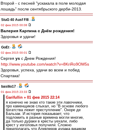
Второй - с песней "ускакала в поле молодая
лошадь" после сентябрьского дерби-2013.
StuG 40 Ausf F/8
-
02 фев 2015 00:08
Валерия Карпина с Днём рождения!
Здоровья и удачи!
GoEt
-
02 фев 2015 00:01
Сергея
ys
с Днем Рождения!
http://www.youtube.com/watch?v=8KriRo9OM5s
Здоровья, успеха, удачи во всем и побед
Спартака!
basilio17
-
01 фев 2015 23:33
Garifullin » 01 фев 2015 22:14
я конечно не знаю кто такие эти лавочники,
про каменщиков слыхал, но "В основе любого
богатства лежит преступление". Оноре де
Бальзак. И история показывает, что
подломить в разные времена могли многие,
да только дураки в кресты уехали, либо
крест у изголовья получили. Сложно
предполагать что Алекперов дурака вициком