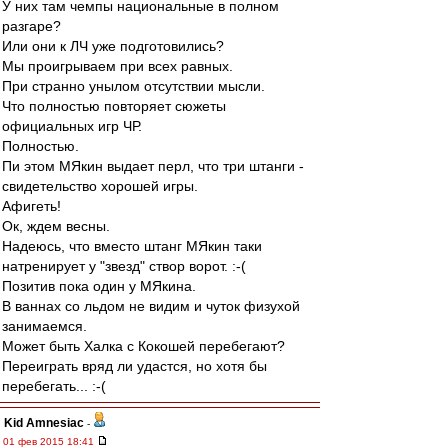
У них там чемпы национальные в полном
разгаре?
Или они к ЛЧ уже подготовились?
Мы проигрываем при всех равных.
При странно унылом отсутствии мысли.
Что полностью повторяет сюжеты
официальных игр ЧР.
Полностью.
Пи этом МЯкин выдает перл, что три штанги -
свидетельство хорошей игры.
Афигеть!
Ок, ждем весны.
Надеюсь, что вместо штанг МЯкин таки
натренирует у "звезд" створ ворот. :-(
Позитив пока один у МЯкина.
В ваннах со льдом не видим и чуток физухой
занимаемся.
Может быть Халка с Кокошей перебегают?
Переиграть вряд ли удастся, но хотя бы
перебегать... :-(
Kid Amnesiac
-
01 фев 2015 18:41