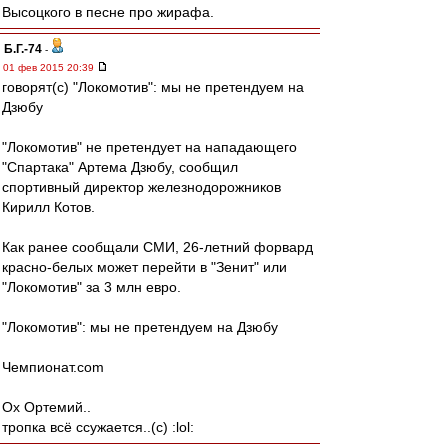
Высоцкого в песне про жирафа.
Б.Г.-74
-
01 фев 2015 20:39
говорят(с) "Локомотив": мы не претендуем на
Дзюбу
"Локомотив" не претендует на нападающего
"Спартака" Артема Дзюбу, сообщил
спортивный директор железнодорожников
Кирилл Котов.
Как ранее сообщали СМИ, 26-летний форвард
красно-белых может перейти в "Зенит" или
"Локомотив" за 3 млн евро.
"Локомотив": мы не претендуем на Дзюбу
Чемпионат.com
Ох Ортемий..
тропка всё ссужается..(с) :lol: