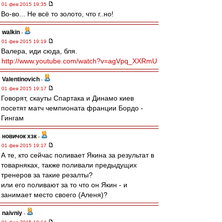
01 фев 2015 19:35
Во-во... Не всё то золото, что г..но!
walkin
-
01 фев 2015 19:19
Валера, иди сюда, бля.
http://www.youtube.com/watch?v=agVpq_XXRmU
Valentinovich
-
01 фев 2015 19:17
Говорят, скауты Спартака и Динамо киев
посетят матч чемпионата франции Бордо -
Гингам
новичок хзк
-
01 фев 2015 19:17
А те, кто сейчас поливает Якина за результат в
товарняках, также поливали предыдущих
тренеров за такие резалты?
или его поливают за то что он Якин - и
занимает место своего (Аленя)?
naivniy
-