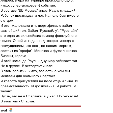
Андрей, вчера на Турнире произошло одно,
имхо, супер-знаковое:-) событие.
В составе "ВВ Москва" играл Рауль младший.
Ребенок шестнадцати лет. На поле был вместе
с отцом.
И этот мальчишка в четвертьфинале забил
важнейший гол. Забил "Русстайлу". "Русстайл" -
это одна их сильнейших команд фанклубного
чемпа. О ней из года в год говорят, иногда с
возмущением, что она , по нашим меркам,
состоит из "профи". Миников и футзальщиков.
Бизоны, короче.
И этой команде Рауль - джуниор забивает гол.
Не в группе. В четвертьфинале.
В этом событии, имхо, все есть, о чем мы
мечтаем для большого Спартака.
И красота присутствия на поле отца и сына. И
преемственность. И достижения. И работа. И
талант.
Пусть, это не в Спартаке, а у нас. Но оно есть!
В этом мы - Спартак!
wod
-