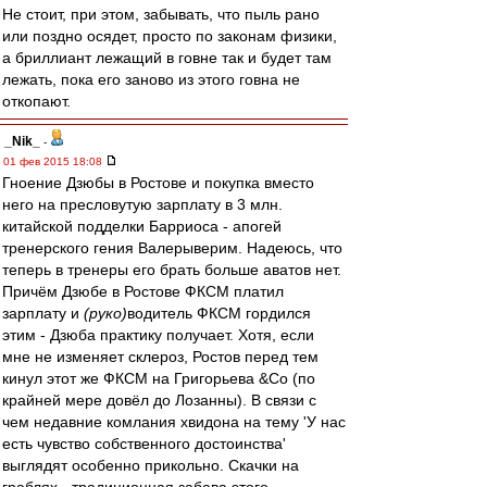
Не стоит, при этом, забывать, что пыль рано
или поздно осядет, просто по законам физики,
а бриллиант лежащий в говне так и будет там
лежать, пока его заново из этого говна не
откопают.
_Nik_
-
01 фев 2015 18:08
Гноение Дзюбы в Ростове и покупка вместо
него на пресловутую зарплату в 3 млн.
китайской подделки Барриоса - апогей
тренерского гения Валерыверим. Надеюсь, что
теперь в тренеры его брать больше аватов нет.
Причём Дзюбе в Ростове ФКСМ платил
зарплату и
(руко)
водитель ФКСМ гордился
этим - Дзюба практику получает. Хотя, если
мне не изменяет склероз, Ростов перед тем
кинул этот же ФКСМ на Григорьева &Co (по
крайней мере довёл до Лозанны). В связи с
чем недавние комлания хвидона на тему 'У нас
есть чувство собственного достоинства'
выглядят особенно прикольно. Скачки на