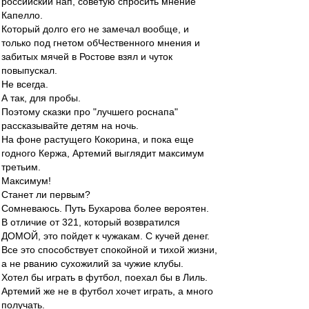
российский нап, советую спросить мнение
Капелло.
Который долго его не замечал вообще, и
только под гнетом обЧественного мнения и
забитых мячей в Ростове взял и чуток
повыпускал.
Не всегда.
А так, для пробы.
Поэтому сказки про "лучшего роснапа"
рассказывайте детям на ночь.
На фоне растущего Кокорина, и пока еще
годного Кержа, Артемий выглядит максимум
третьим.
Максимум!
Станет ли первым?
Сомневаюсь. Путь Бухарова более вероятен.
В отличие от 321, который возвратился
ДОМОЙ, это пойдет к чужакам. С кучей денег.
Все это способствует спокойной и тихой жизни,
а не рванию сухожилий за чужие клубы.
Хотел бы играть в футбол, поехал бы в Лиль.
Артемий же не в футбол хочет играть, а много
получать.