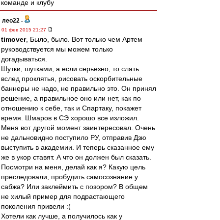
команде и клубу
лео22
-
01 фев 2015 21:27
timover
, Было, было. Вот только чем Артем
руководствуется мы можем только
догадываться.
Шутки, шутками, а если серьезно, то слать
вслед проклятья, рисовать оскорбительные
баннеры не надо, не правильно это. Он принял
решение, а правильное оно или нет, как по
отношению к себе, так и Спартаку, покажет
время. Шмаров в СЭ хорошо все изложил.
Меня вот другой момент заинтересовал. Очень
не дальновидно поступило РУ, отправив Дзю
выступить в академии. И теперь сказанное ему
же в укор ставят. А что он должен был сказать.
Посмотри на меня, делай как я? Какую цель
преследовали, пробудить самосознание у
сабжа? Или заклеймить с позором? В общем
не хилый пример для подрастающего
поколения привели :(
Хотели как лучше, а получилось как у