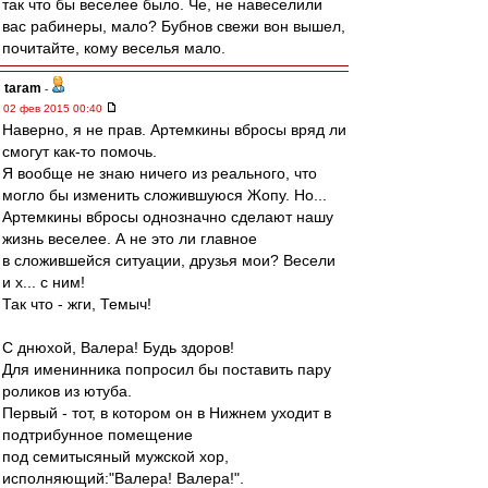
так что бы веселее было. Че, не навеселили
вас рабинеры, мало? Бубнов свежи вон вышел,
почитайте, кому веселья мало.
taram
-
02 фев 2015 00:40
Наверно, я не прав. Артемкины вбросы вряд ли
смогут как-то помочь.
Я вообще не знаю ничего из реального, что
могло бы изменить сложившуюся Жопу. Но...
Артемкины вбросы однозначно сделают нашу
жизнь веселее. А не это ли главное
в сложившейся ситуации, друзья мои? Весели
и х... с ним!
Так что - жги, Темыч!
С днюхой, Валера! Будь здоров!
Для именинника попросил бы поставить пару
роликов из ютуба.
Первый - тот, в котором он в Нижнем уходит в
подтрибунное помещение
под семитысяный мужской хор,
исполняющий:"Валера! Валера!".