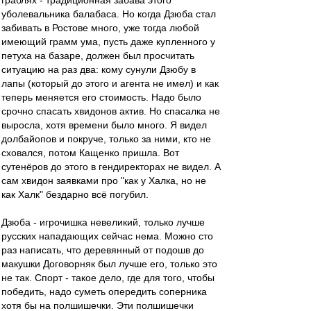
граблях - традиционная забава этого
уболевальника балабаса. Но когда Дзюба стал
забивать в Ростове много, уже тогда любой
имеющий грамм ума, пусть даже купленного у
петуха на базаре, должен был просчитать
ситуацию на раз два: кому сунули Дзюбу в
лапы (который до этого и агента не имел) и как
теперь меняется его стоимость. Надо было
срочно спасать хвидонов актив. Но спасалка не
выросла, хотя времени было много. Я видел
долбайопов и покруче, только за ними, кто не
сховался, потом Кащенко пришла. Вот
сутенёров до этого в гендиректорах не видел. А
сам хвидон заявками про "как у Халка, но не
как Халк" бездарно всё погубил.
Дзюба - игрочишка невеликий, только лучше
русских нападающих сейчас нема. Можно сто
раз написать, что деревянный от подошв до
макушки Договорняк был лучше его, только это
не так. Спорт - такое дело, где для того, чтобы
победить, надо суметь опередить соперника
хотя бы на полшишечки. Эти полшишечки