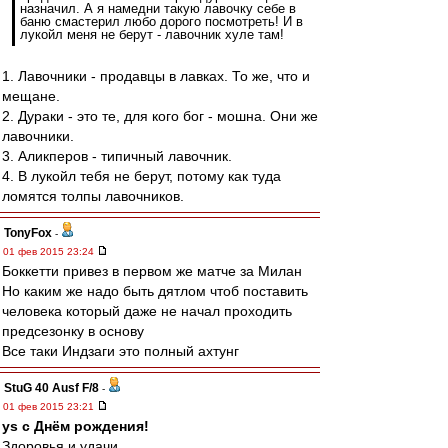
назначил. А я намедни такую лавочку себе в
баню смастерил любо дорого посмотреть! И в
лукойл меня не берут - лавочник хуле там!
1. Лавочники - продавцы в лавках. То же, что и
мещане.
2. Дураки - это те, для кого бог - мошна. Они же
лавочники.
3. Аликперов - типичный лавочник.
4. В лукойл тебя не берут, потому как туда
ломятся толпы лавочников.
TonyFox
-
01 фев 2015 23:24
Боккетти привез в первом же матче за Милан
Но каким же надо быть дятлом чтоб поставить
человека который даже не начал проходить
предсезонку в основу
Все таки Индзаги это полный ахтунг
StuG 40 Ausf F/8
-
01 фев 2015 23:21
ys с Днём рождения!
Здоровья и удачи.