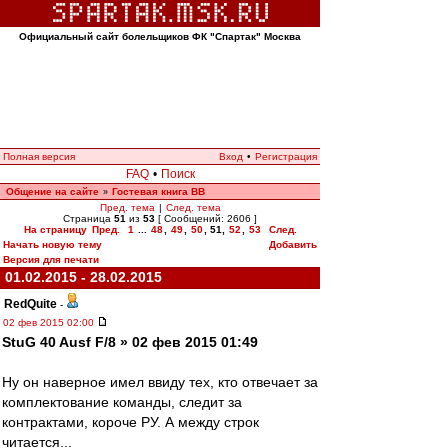
Официальный сайт болельщиков ФК "Спартак" Москва
Полная версия
Вход
•
Регистрация
FAQ
•
Поиск
Общение на сайте
Гостевая книга ВВ
»
Пред. тема
|
След. тема
Страница
51
из
53
[ Сообщений: 2606 ]
На страницу
Пред.
1
...
48
,
49
,
50
,
51
,
52
,
53
След.
Начать новую тему
Добавить
Версия для печати
01.02.2015 - 28.02.2015
RedQuite
-
02 фев 2015 02:00
StuG 40 Ausf F/8 » 02 фев 2015 01:49
Ну он наверное имел ввиду тех, кто отвечает за
комплектование команды, следит за
контрактами, короче РУ. А между строк
читается...