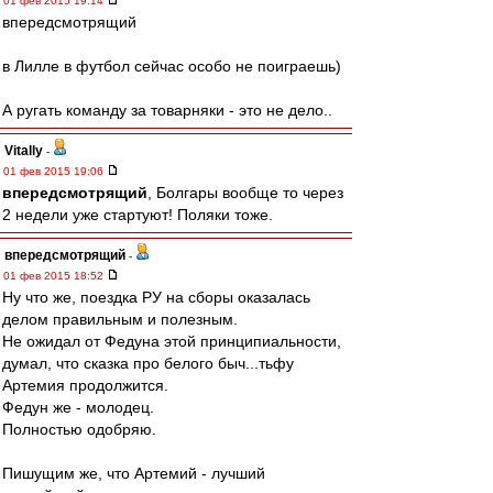
01 фев 2015 19:14
впередсмотрящий
в Лилле в футбол сейчас особо не поиграешь)
А ругать команду за товарняки - это не дело..
Vitally
-
01 фев 2015 19:06
впередсмотрящий
, Болгары вообще то через
2 недели уже стартуют! Поляки тоже.
впередсмотрящий
-
01 фев 2015 18:52
Ну что же, поездка РУ на сборы оказалась
делом правильным и полезным.
Не ожидал от Федуна этой принципиальности,
думал, что сказка про белого быч...тьфу
Артемия продолжится.
Федун же - молодец.
Полностью одобряю.
Пишущим же, что Артемий - лучший