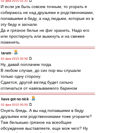
02 фев 2015 01:31
И если уж быть совсем точным, то угорать я
собираюсь не над друзьями и родственниками,
попавшими в беду, а над людьми, которые их в
эту беду и загнали.
Да и грязное белье не фиг хранить. Надо его
или простирнуть или выкинуть и на свежее
поменять.
taram
-
02 фев 2015 00:56
Ну, давай поплачем тогда.
В любом случае, до сих пор мы слушали
только одну сторону.
Сдается, другой взгляд будет сильно
отличаться от навязываемого барином
have got no nick
-
02 фев 2015 00:50
Охуеть блядь. А вы над попавшими в беду
друзьями или родственниками тоже угораете?
Там бельишко грязное на всеобщее
обсуждение выставляете, еще мож чего? Ну