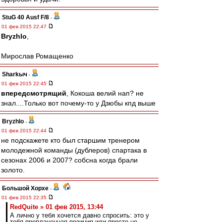
StuG 40 Ausf F/8
-
01 фев 2015 22:47
Bryzhlo
,
Мирослав Ромащенко
Sharkыч
-
01 фев 2015 22:45
впередсмотрящий
, Кокоша велий нап? не
знал....Только вот почему-то у Дзюбы кпд выше
Bryzhlo
-
01 фев 2015 22:44
не подскажете кто был старшим тренером
молодежной команды (дублеров) спартака в
сезонах 2006 и 2007? собсна когда брали
золото.
Большой Хорхе
-
01 фев 2015 22:35
RedQuite » 01 фев 2015, 13:44
А лично у тебя хочется давно спросить: это у
тебя проплаченная позиция или просто не