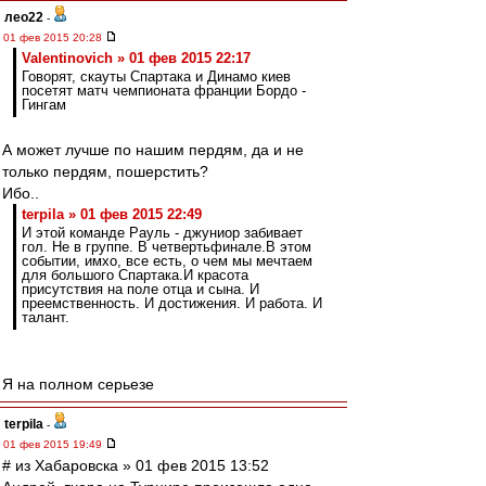
лео22
-
01 фев 2015 20:28
Valentinovich » 01 фев 2015 22:17
Говорят, скауты Спартака и Динамо киев
посетят матч чемпионата франции Бордо -
Гингам
А может лучше по нашим пердям, да и не
только пердям, пошерстить?
Ибо..
terpila » 01 фев 2015 22:49
И этой команде Рауль - джуниор забивает
гол. Не в группе. В четвертьфинале.В этом
событии, имхо, все есть, о чем мы мечтаем
для большого Спартака.И красота
присутствия на поле отца и сына. И
преемственность. И достижения. И работа. И
талант.
Я на полном серьезе
terpila
-
01 фев 2015 19:49
# из Хабаровска » 01 фев 2015 13:52