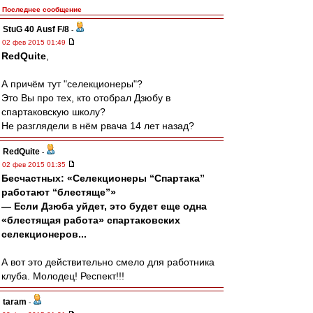
Последнее сообщение
StuG 40 Ausf F/8
-
02 фев 2015 01:49
RedQuite
,
А причём тут "селекционеры"?
Это Вы про тех, кто отобрал Дзюбу в
спартаковскую школу?
Не разглядели в нём рвача 14 лет назад?
RedQuite
-
02 фев 2015 01:35
Бесчастных: «Селекционеры “Спартака”
работают “блестяще”»
— Если Дзюба уйдет, это будет еще одна
«блестящая работа» спартаковских
селекционеров...
А вот это действительно смело для работника
клуба. Молодец! Респект!!!
taram
-