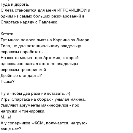
Туда и дорога.
С лета становится для меня ИГРОЧИШКОЙ и
одним из самых больших разочарований в
Спартаке наряду с Павленко.
Кстати.
Тут много помоев льют на Карпина за Эмери.
Типа, не дал потенциальному владельцу
евровазы поработать.
Но как-то молчат про Артемия, который
однозначно назвал этого же владельцы
евровазы тренеришкой.
Двойные стандарты?
Псаки?
Ну и чтобы два раза не вставать. :-)
Игры Спартака на сборах - унылая мякина.
Умиляют аргументы мякинофилов - про
нагрузки и тренировки.
М...ь!
А у соперников ФКСМ, получается, нагрузок
ваще нет?