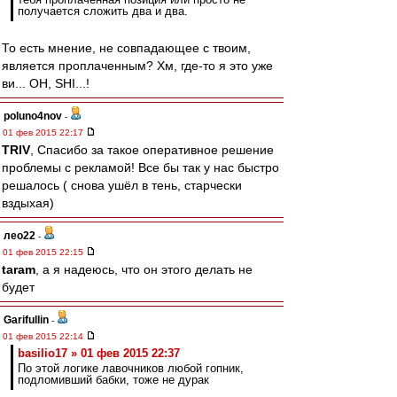
получается сложить два и два.
То есть мнение, не совпадающее с твоим,
является проплаченным? Хм, где-то я это уже
ви... OH, SHI...!
poluno4nov
-
01 фев 2015 22:17
TRIV
, Спасибо за такое оперативное решение
проблемы с рекламой! Все бы так у нас быстро
решалось ( снова ушёл в тень, старчески
вздыхая)
лео22
-
01 фев 2015 22:15
taram
, а я надеюсь, что он этого делать не
будет
Garifullin
-
01 фев 2015 22:14
basilio17 » 01 фев 2015 22:37
По этой логике лавочников любой гопник,
подломивший бабки, тоже не дурак