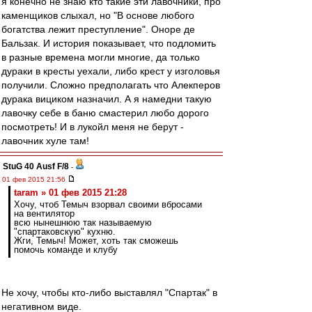
я конечно не знаю кто такие эти лавочники, про
каменщиков слыхал, но "В основе любого
богатства лежит преступление". Оноре де
Бальзак. И история показывает, что подломить
в разные времена могли многие, да только
дураки в кресты уехали, либо крест у изголовья
получили. Сложно предполагать что Алекперов
дурака вициком назначил. А я намедни такую
лавочку себе в баню смастерил любо дорого
посмотреть! И в лукойл меня не берут -
лавочник хуле там!
StuG 40 Ausf F/8
-
01 фев 2015 21:56
taram » 01 фев 2015 21:28
Хочу, чтоб Темыч взорвал своими вбросами
на вентилятор
всю нынешнюю так называемую
"спартаковскую" кухню.
Жги, Темыч! Может, хоть так сможешь
помочь команде и клубу
Не хочу, чтобы кто-либо выставлял "Спартак" в
негативном виде.