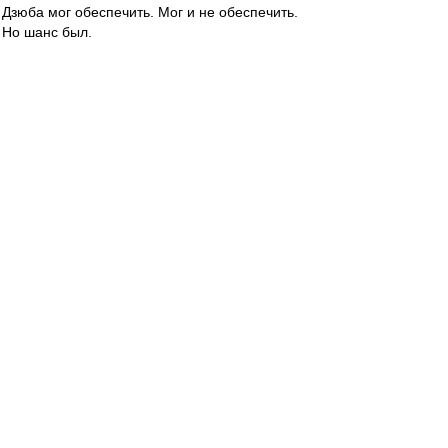
Дзюба мог обеспечить. Мог и не обеспечить.
Но шанс был.
Но хвидону не надо побед Спартака. У него
другие интересы.
Стрекалок
-
01 фев 2015 17:27
Quit » 01.02.2015 17:12
Не все то золото,что блестит...
Ценитель
-
01 фев 2015 17:22
Мирный_Атом » 01 фев 2015 16:34
я трижды перечитал - ну вообще ничего не
понял. кто-то может перевести с
олигархического на доступный?
Покупок не будет.
"Будем растить игроков для сборной России"
(c).
Но надежду-таки даём (вдруг кто-то
бесплатный, кого можно будет потом продать
задорого, подвернётся).