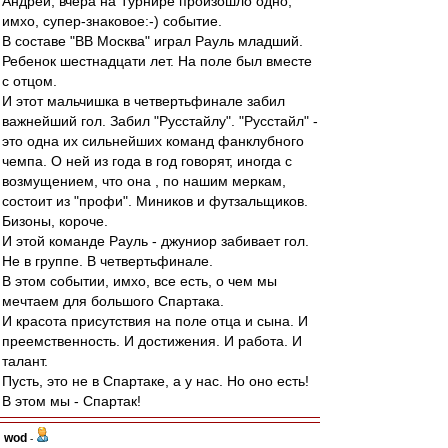
Андрей, вчера на Турнире произошло одно,
имхо, супер-знаковое:-) событие.
В составе "ВВ Москва" играл Рауль младший.
Ребенок шестнадцати лет. На поле был вместе
с отцом.
И этот мальчишка в четвертьфинале забил
важнейший гол. Забил "Русстайлу". "Русстайл" -
это одна их сильнейших команд фанклубного
чемпа. О ней из года в год говорят, иногда с
возмущением, что она , по нашим меркам,
состоит из "профи". Миников и футзальщиков.
Бизоны, короче.
И этой команде Рауль - джуниор забивает гол.
Не в группе. В четвертьфинале.
В этом событии, имхо, все есть, о чем мы
мечтаем для большого Спартака.
И красота присутствия на поле отца и сына. И
преемственность. И достижения. И работа. И
талант.
Пусть, это не в Спартаке, а у нас. Но оно есть!
В этом мы - Спартак!
wod
-