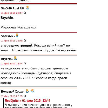
StuG 40 Ausf F/8
-
01 фев 2015 22:47
Bryzhlo
,
Мирослав Ромащенко
Sharkыч
-
01 фев 2015 22:45
впередсмотрящий
, Кокоша велий нап? не
знал....Только вот почему-то у Дзюбы кпд выше
Bryzhlo
-
01 фев 2015 22:44
не подскажете кто был старшим тренером
молодежной команды (дублеров) спартака в
сезонах 2006 и 2007? собсна когда брали
золото.
Большой Хорхе
-
01 фев 2015 22:35
RedQuite » 01 фев 2015, 13:44
А лично у тебя хочется давно спросить: это у
тебя проплаченная позиция или просто не