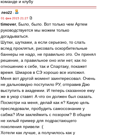
команде и клубу
лео22
-
01 фев 2015 21:27
timover
, Было, было. Вот только чем Артем
руководствуется мы можем только
догадываться.
Шутки, шутками, а если серьезно, то слать
вслед проклятья, рисовать оскорбительные
баннеры не надо, не правильно это. Он принял
решение, а правильное оно или нет, как по
отношению к себе, так и Спартаку, покажет
время. Шмаров в СЭ хорошо все изложил.
Меня вот другой момент заинтересовал. Очень
не дальновидно поступило РУ, отправив Дзю
выступить в академии. И теперь сказанное ему
же в укор ставят. А что он должен был сказать.
Посмотри на меня, делай как я? Какую цель
преследовали, пробудить самосознание у
сабжа? Или заклеймить с позором? В общем
не хилый пример для подрастающего
поколения привели :(
Хотели как лучше, а получилось как у