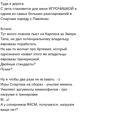
Туда и дорога.
С лета становится для меня ИГРОЧИШКОЙ и
одним из самых больших разочарований в
Спартаке наряду с Павленко.
Кстати.
Тут много помоев льют на Карпина за Эмери.
Типа, не дал потенциальному владельцу
евровазы поработать.
Но как-то молчат про Артемия, который
однозначно назвал этого же владельцы
евровазы тренеришкой.
Двойные стандарты?
Псаки?
Ну и чтобы два раза не вставать. :-)
Игры Спартака на сборах - унылая мякина.
Умиляют аргументы мякинофилов - про
нагрузки и тренировки.
М...ь!
А у соперников ФКСМ, получается, нагрузок
ваще нет?