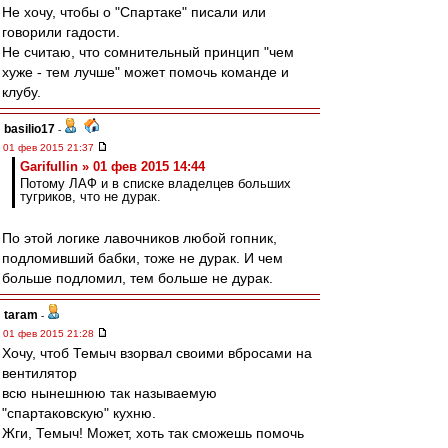
Не хочу, чтобы о "Спартаке" писали или
говорили гадости.
Не считаю, что сомнительный принцип "чем
хуже - тем лучше" может помочь команде и
клубу.
basilio17
-
01 фев 2015 21:37
Garifullin » 01 фев 2015 14:44
Потому ЛАФ и в списке владелцев больших
тугриков, что не дурак.
По этой логике лавочников любой гопник,
подломивший бабки, тоже не дурак. И чем
больше подломил, тем больше не дурак.
taram
-
01 фев 2015 21:28
Хочу, чтоб Темыч взорвал своими вбросами на
вентилятор
всю нынешнюю так называемую
"спартаковскую" кухню.
Жги, Темыч! Может, хоть так сможешь помочь