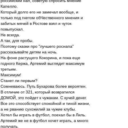
российский нап, советую спросить мнение
Капелло.
Который долго его не замечал вообще, и
только под гнетом обЧественного мнения и
забитых мячей в Ростове взял и чуток
повыпускал.
Не всегда.
А так, для пробы.
Поэтому сказки про "лучшего роснапа"
рассказывайте детям на ночь.
На фоне растущего Кокорина, и пока еще
годного Кержа, Артемий выглядит максимум
третьим.
Максимум!
Станет ли первым?
Сомневаюсь. Путь Бухарова более вероятен.
В отличие от 321, который возвратился
ДОМОЙ, это пойдет к чужакам. С кучей денег.
Все это способствует спокойной и тихой жизни,
а не рванию сухожилий за чужие клубы.
Хотел бы играть в футбол, поехал бы в Лиль.
Артемий же не в футбол хочет играть, а много
получать.