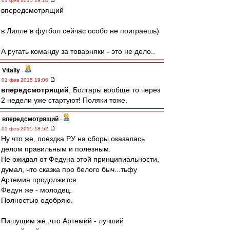
01 фев 2015 19:14
впередсмотрящий
в Лилле в футбол сейчас особо не поиграешь)
А ругать команду за товарняки - это не дело..
Vitally
-
01 фев 2015 19:06
впередсмотрящий
, Болгары вообще то через
2 недели уже стартуют! Поляки тоже.
впередсмотрящий
-
01 фев 2015 18:52
Ну что же, поездка РУ на сборы оказалась
делом правильным и полезным.
Не ожидал от Федуна этой принципиальности,
думал, что сказка про белого быч...тьфу
Артемия продолжится.
Федун же - молодец.
Полностью одобряю.
Пишущим же, что Артемий - лучший