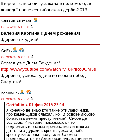
Второй - с песней "ускакала в поле молодая
лошадь" после сентябрьского дерби-2013.
StuG 40 Ausf F/8
-
02 фев 2015 00:08
Валерия Карпина с Днём рождения!
Здоровья и удачи!
GoEt
-
02 фев 2015 00:01
Сергея
ys
с Днем Рождения!
http://www.youtube.com/watch?v=8KriRo9OM5s
Здоровья, успеха, удачи во всем и побед
Спартака!
basilio17
-
01 фев 2015 23:33
Garifullin » 01 фев 2015 22:14
я конечно не знаю кто такие эти лавочники,
про каменщиков слыхал, но "В основе любого
богатства лежит преступление". Оноре де
Бальзак. И история показывает, что
подломить в разные времена могли многие,
да только дураки в кресты уехали, либо
крест у изголовья получили. Сложно
предполагать что Алекперов дурака вициком