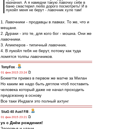
назначил. А я намедни такую лавочку себе в
баню смастерил любо дорого посмотреть! И в
лукойл меня не берут - лавочник хуле там!
1. Лавочники - продавцы в лавках. То же, что и
мещане.
2. Дураки - это те, для кого бог - мошна. Они же
лавочники.
3. Аликперов - типичный лавочник.
4. В лукойл тебя не берут, потому как туда
ломятся толпы лавочников.
TonyFox
-
01 фев 2015 23:24
Боккетти привез в первом же матче за Милан
Но каким же надо быть дятлом чтоб поставить
человека который даже не начал проходить
предсезонку в основу
Все таки Индзаги это полный ахтунг
StuG 40 Ausf F/8
-
01 фев 2015 23:21
ys с Днём рождения!
Здоровья и удачи.