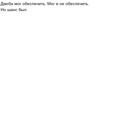
Дзюба мог обеспечить. Мог и не обеспечить.
Но шанс был.
Но хвидону не надо побед Спартака. У него
другие интересы.
Стрекалок
-
01 фев 2015 17:27
Quit » 01.02.2015 17:12
Не все то золото,что блестит...
Ценитель
-
01 фев 2015 17:22
Мирный_Атом » 01 фев 2015 16:34
я трижды перечитал - ну вообще ничего не
понял. кто-то может перевести с
олигархического на доступный?
Покупок не будет.
"Будем растить игроков для сборной России"
(c).
Но надежду-таки даём (вдруг кто-то
бесплатный, кого можно будет потом продать
задорого, подвернётся).