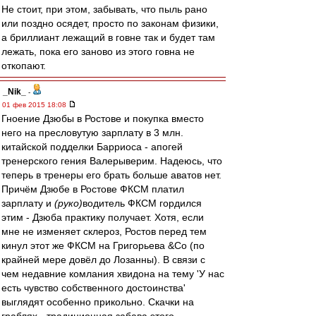
Не стоит, при этом, забывать, что пыль рано
или поздно осядет, просто по законам физики,
а бриллиант лежащий в говне так и будет там
лежать, пока его заново из этого говна не
откопают.
_Nik_
-
01 фев 2015 18:08
Гноение Дзюбы в Ростове и покупка вместо
него на пресловутую зарплату в 3 млн.
китайской подделки Барриоса - апогей
тренерского гения Валерыверим. Надеюсь, что
теперь в тренеры его брать больше аватов нет.
Причём Дзюбе в Ростове ФКСМ платил
зарплату и
(руко)
водитель ФКСМ гордился
этим - Дзюба практику получает. Хотя, если
мне не изменяет склероз, Ростов перед тем
кинул этот же ФКСМ на Григорьева &Co (по
крайней мере довёл до Лозанны). В связи с
чем недавние комлания хвидона на тему 'У нас
есть чувство собственного достоинства'
выглядят особенно прикольно. Скачки на