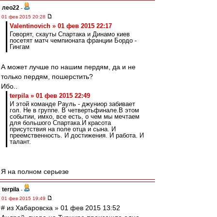
лео22
-
01 фев 2015 20:28
Valentinovich » 01 фев 2015 22:17
Говорят, скауты Спартака и Динамо киев
посетят матч чемпионата франции Бордо -
Гингам
А может лучше по нашим пердям, да и не
только пердям, пошерстить?
Ибо..
terpila » 01 фев 2015 22:49
И этой команде Рауль - джуниор забивает
гол. Не в группе. В четвертьфинале.В этом
событии, имхо, все есть, о чем мы мечтаем
для большого Спартака.И красота
присутствия на поле отца и сына. И
преемственность. И достижения. И работа. И
талант.
Я на полном серьезе
terpila
-
01 фев 2015 19:49
# из Хабаровска » 01 фев 2015 13:52