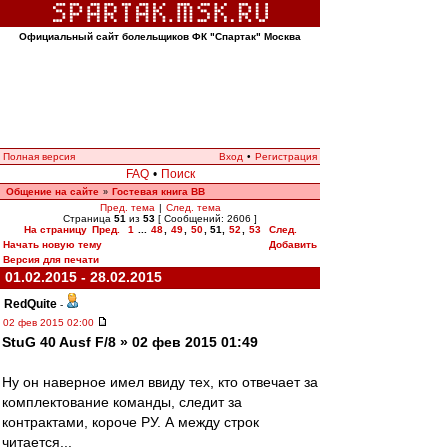
Официальный сайт болельщиков ФК "Спартак" Москва
Полная версия
Вход
•
Регистрация
FAQ
•
Поиск
Общение на сайте
Гостевая книга ВВ
»
Пред. тема
|
След. тема
Страница
51
из
53
[ Сообщений: 2606 ]
На страницу
Пред.
1
...
48
,
49
,
50
,
51
,
52
,
53
След.
Начать новую тему
Добавить
Версия для печати
01.02.2015 - 28.02.2015
RedQuite
-
02 фев 2015 02:00
StuG 40 Ausf F/8 » 02 фев 2015 01:49
Ну он наверное имел ввиду тех, кто отвечает за
комплектование команды, следит за
контрактами, короче РУ. А между строк
читается...