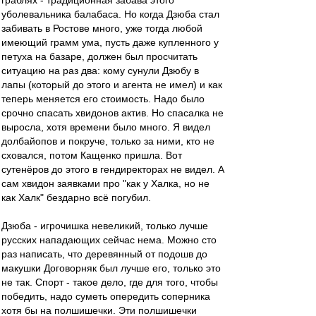
граблях - традиционная забава этого
уболевальника балабаса. Но когда Дзюба стал
забивать в Ростове много, уже тогда любой
имеющий грамм ума, пусть даже купленного у
петуха на базаре, должен был просчитать
ситуацию на раз два: кому сунули Дзюбу в
лапы (который до этого и агента не имел) и как
теперь меняется его стоимость. Надо было
срочно спасать хвидонов актив. Но спасалка не
выросла, хотя времени было много. Я видел
долбайопов и покруче, только за ними, кто не
сховался, потом Кащенко пришла. Вот
сутенёров до этого в гендиректорах не видел. А
сам хвидон заявками про "как у Халка, но не
как Халк" бездарно всё погубил.
Дзюба - игрочишка невеликий, только лучше
русских нападающих сейчас нема. Можно сто
раз написать, что деревянный от подошв до
макушки Договорняк был лучше его, только это
не так. Спорт - такое дело, где для того, чтобы
победить, надо суметь опередить соперника
хотя бы на полшишечки. Эти полшишечки