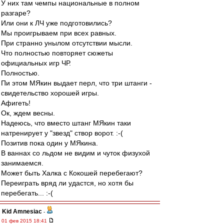
У них там чемпы национальные в полном
разгаре?
Или они к ЛЧ уже подготовились?
Мы проигрываем при всех равных.
При странно унылом отсутствии мысли.
Что полностью повторяет сюжеты
официальных игр ЧР.
Полностью.
Пи этом МЯкин выдает перл, что три штанги -
свидетельство хорошей игры.
Афигеть!
Ок, ждем весны.
Надеюсь, что вместо штанг МЯкин таки
натренирует у "звезд" створ ворот. :-(
Позитив пока один у МЯкина.
В ваннах со льдом не видим и чуток физухой
занимаемся.
Может быть Халка с Кокошей перебегают?
Переиграть вряд ли удастся, но хотя бы
перебегать... :-(
Kid Amnesiac
-
01 фев 2015 18:41