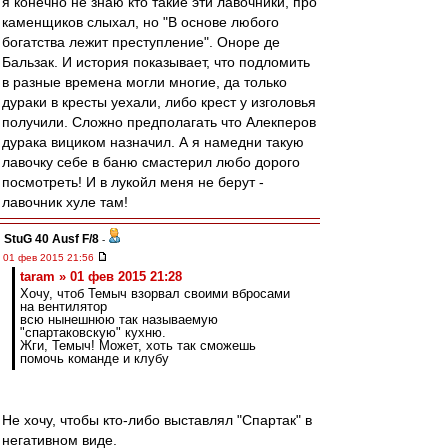
я конечно не знаю кто такие эти лавочники, про
каменщиков слыхал, но "В основе любого
богатства лежит преступление". Оноре де
Бальзак. И история показывает, что подломить
в разные времена могли многие, да только
дураки в кресты уехали, либо крест у изголовья
получили. Сложно предполагать что Алекперов
дурака вициком назначил. А я намедни такую
лавочку себе в баню смастерил любо дорого
посмотреть! И в лукойл меня не берут -
лавочник хуле там!
StuG 40 Ausf F/8
-
01 фев 2015 21:56
taram » 01 фев 2015 21:28
Хочу, чтоб Темыч взорвал своими вбросами
на вентилятор
всю нынешнюю так называемую
"спартаковскую" кухню.
Жги, Темыч! Может, хоть так сможешь
помочь команде и клубу
Не хочу, чтобы кто-либо выставлял "Спартак" в
негативном виде.