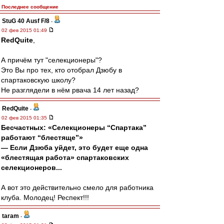
Последнее сообщение
StuG 40 Ausf F/8
-
02 фев 2015 01:49
RedQuite
,
А причём тут "селекционеры"?
Это Вы про тех, кто отобрал Дзюбу в
спартаковскую школу?
Не разглядели в нём рвача 14 лет назад?
RedQuite
-
02 фев 2015 01:35
Бесчастных: «Селекционеры “Спартака”
работают “блестяще”»
— Если Дзюба уйдет, это будет еще одна
«блестящая работа» спартаковских
селекционеров...
А вот это действительно смело для работника
клуба. Молодец! Респект!!!
taram
-