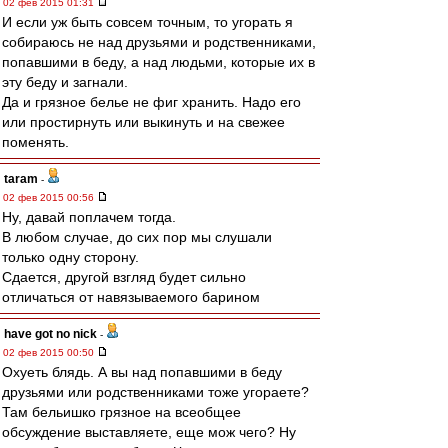
02 фев 2015 01:31
И если уж быть совсем точным, то угорать я
собираюсь не над друзьями и родственниками,
попавшими в беду, а над людьми, которые их в
эту беду и загнали.
Да и грязное белье не фиг хранить. Надо его
или простирнуть или выкинуть и на свежее
поменять.
taram
-
02 фев 2015 00:56
Ну, давай поплачем тогда.
В любом случае, до сих пор мы слушали
только одну сторону.
Сдается, другой взгляд будет сильно
отличаться от навязываемого барином
have got no nick
-
02 фев 2015 00:50
Охуеть блядь. А вы над попавшими в беду
друзьями или родственниками тоже угораете?
Там бельишко грязное на всеобщее
обсуждение выставляете, еще мож чего? Ну