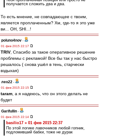
получается сложить два и два.
То есть мнение, не совпадающее с твоим,
является проплаченным? Хм, где-то я это уже
ви... OH, SHI...!
poluno4nov
-
01 фев 2015 22:17
TRIV
, Спасибо за такое оперативное решение
проблемы с рекламой! Все бы так у нас быстро
решалось ( снова ушёл в тень, старчески
вздыхая)
лео22
-
01 фев 2015 22:15
taram
, а я надеюсь, что он этого делать не
будет
Garifullin
-
01 фев 2015 22:14
basilio17 » 01 фев 2015 22:37
По этой логике лавочников любой гопник,
подломивший бабки, тоже не дурак