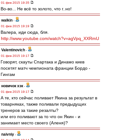
01 фев 2015 19:35
Во-во... Не всё то золото, что г..но!
walkin
-
01 фев 2015 19:19
Валера, иди сюда, бля.
http://www.youtube.com/watch?v=agVpq_XXRmU
Valentinovich
-
01 фев 2015 19:17
Говорят, скауты Спартака и Динамо киев
посетят матч чемпионата франции Бордо -
Гингам
новичок хзк
-
01 фев 2015 19:17
А те, кто сейчас поливает Якина за результат в
товарняках, также поливали предыдущих
тренеров за такие резалты?
или его поливают за то что он Якин - и
занимает место своего (Аленя)?
naivniy
-