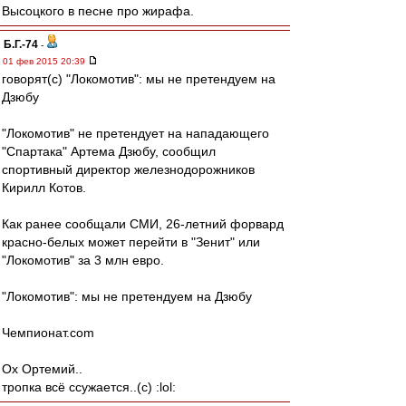
Высоцкого в песне про жирафа.
Б.Г.-74
-
01 фев 2015 20:39
говорят(с) "Локомотив": мы не претендуем на
Дзюбу
"Локомотив" не претендует на нападающего
"Спартака" Артема Дзюбу, сообщил
спортивный директор железнодорожников
Кирилл Котов.
Как ранее сообщали СМИ, 26-летний форвард
красно-белых может перейти в "Зенит" или
"Локомотив" за 3 млн евро.
"Локомотив": мы не претендуем на Дзюбу
Чемпионат.com
Ох Ортемий..
тропка всё ссужается..(с) :lol: