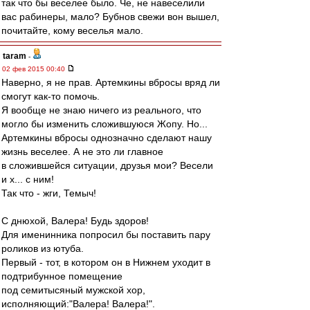
так что бы веселее было. Че, не навеселили
вас рабинеры, мало? Бубнов свежи вон вышел,
почитайте, кому веселья мало.
taram
-
02 фев 2015 00:40
Наверно, я не прав. Артемкины вбросы вряд ли
смогут как-то помочь.
Я вообще не знаю ничего из реального, что
могло бы изменить сложившуюся Жопу. Но...
Артемкины вбросы однозначно сделают нашу
жизнь веселее. А не это ли главное
в сложившейся ситуации, друзья мои? Весели
и х... с ним!
Так что - жги, Темыч!
С днюхой, Валера! Будь здоров!
Для именинника попросил бы поставить пару
роликов из ютуба.
Первый - тот, в котором он в Нижнем уходит в
подтрибунное помещение
под семитысяный мужской хор,
исполняющий:"Валера! Валера!".