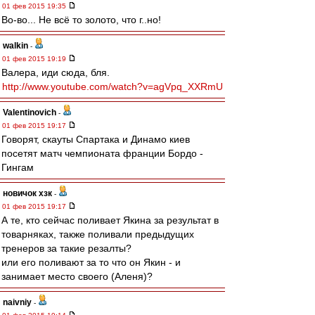
01 фев 2015 19:35
Во-во... Не всё то золото, что г..но!
walkin
-
01 фев 2015 19:19
Валера, иди сюда, бля.
http://www.youtube.com/watch?v=agVpq_XXRmU
Valentinovich
-
01 фев 2015 19:17
Говорят, скауты Спартака и Динамо киев
посетят матч чемпионата франции Бордо -
Гингам
новичок хзк
-
01 фев 2015 19:17
А те, кто сейчас поливает Якина за результат в
товарняках, также поливали предыдущих
тренеров за такие резалты?
или его поливают за то что он Якин - и
занимает место своего (Аленя)?
naivniy
-