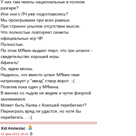
У них там чемпы национальные в полном
разгаре?
Или они к ЛЧ уже подготовились?
Мы проигрываем при всех равных.
При странно унылом отсутствии мысли.
Что полностью повторяет сюжеты
официальных игр ЧР.
Полностью.
Пи этом МЯкин выдает перл, что три штанги -
свидетельство хорошей игры.
Афигеть!
Ок, ждем весны.
Надеюсь, что вместо штанг МЯкин таки
натренирует у "звезд" створ ворот. :-(
Позитив пока один у МЯкина.
В ваннах со льдом не видим и чуток физухой
занимаемся.
Может быть Халка с Кокошей перебегают?
Переиграть вряд ли удастся, но хотя бы
перебегать... :-(
Kid Amnesiac
-
01 фев 2015 18:41