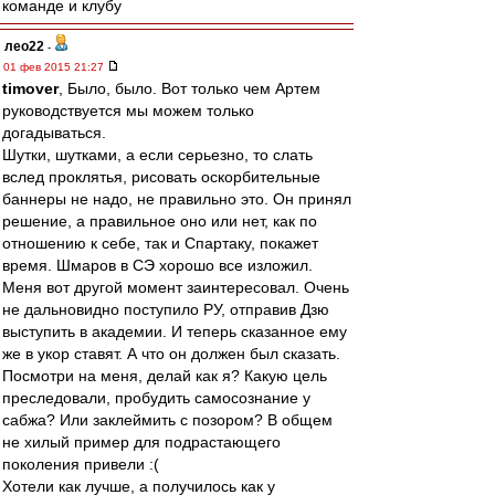
команде и клубу
лео22
-
01 фев 2015 21:27
timover
, Было, было. Вот только чем Артем
руководствуется мы можем только
догадываться.
Шутки, шутками, а если серьезно, то слать
вслед проклятья, рисовать оскорбительные
баннеры не надо, не правильно это. Он принял
решение, а правильное оно или нет, как по
отношению к себе, так и Спартаку, покажет
время. Шмаров в СЭ хорошо все изложил.
Меня вот другой момент заинтересовал. Очень
не дальновидно поступило РУ, отправив Дзю
выступить в академии. И теперь сказанное ему
же в укор ставят. А что он должен был сказать.
Посмотри на меня, делай как я? Какую цель
преследовали, пробудить самосознание у
сабжа? Или заклеймить с позором? В общем
не хилый пример для подрастающего
поколения привели :(
Хотели как лучше, а получилось как у