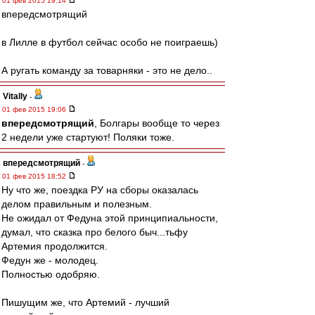
01 фев 2015 19:14
впередсмотрящий
в Лилле в футбол сейчас особо не поиграешь)
А ругать команду за товарняки - это не дело..
Vitally
-
01 фев 2015 19:06
впередсмотрящий
, Болгары вообще то через
2 недели уже стартуют! Поляки тоже.
впередсмотрящий
-
01 фев 2015 18:52
Ну что же, поездка РУ на сборы оказалась
делом правильным и полезным.
Не ожидал от Федуна этой принципиальности,
думал, что сказка про белого быч...тьфу
Артемия продолжится.
Федун же - молодец.
Полностью одобряю.
Пишущим же, что Артемий - лучший