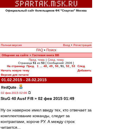
Официальный сайт болельщиков ФК "Спартак" Москва
Полная версия
Вход
•
Регистрация
FAQ
•
Поиск
Общение на сайте
Гостевая книга ВВ
»
Пред. тема
|
След. тема
Страница
51
из
53
[ Сообщений: 2606 ]
На страницу
Пред.
1
...
48
,
49
,
50
,
51
,
52
,
53
След.
Начать новую тему
Добавить
Версия для печати
01.02.2015 - 28.02.2015
RedQuite
-
02 фев 2015 02:00
StuG 40 Ausf F/8 » 02 фев 2015 01:49
Ну он наверное имел ввиду тех, кто отвечает за
комплектование команды, следит за
контрактами, короче РУ. А между строк
читается...