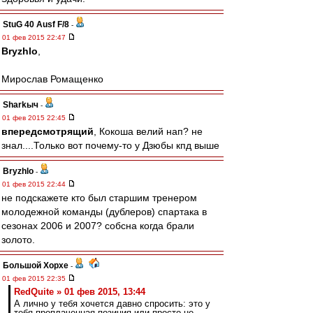
StuG 40 Ausf F/8
-
01 фев 2015 22:47
Bryzhlo
,
Мирослав Ромащенко
Sharkыч
-
01 фев 2015 22:45
впередсмотрящий
, Кокоша велий нап? не
знал....Только вот почему-то у Дзюбы кпд выше
Bryzhlo
-
01 фев 2015 22:44
не подскажете кто был старшим тренером
молодежной команды (дублеров) спартака в
сезонах 2006 и 2007? собсна когда брали
золото.
Большой Хорхе
-
01 фев 2015 22:35
RedQuite » 01 фев 2015, 13:44
А лично у тебя хочется давно спросить: это у
тебя проплаченная позиция или просто не