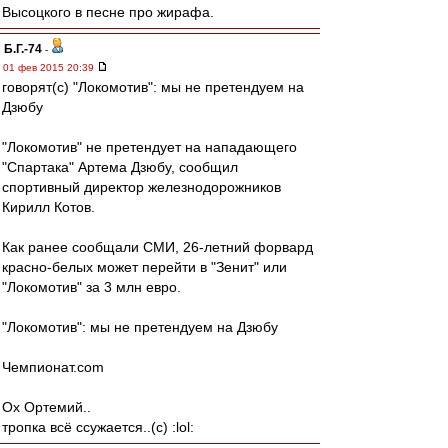
Высоцкого в песне про жирафа.
Б.Г.-74
-
01 фев 2015 20:39
говорят(с) "Локомотив": мы не претендуем на
Дзюбу
"Локомотив" не претендует на нападающего
"Спартака" Артема Дзюбу, сообщил
спортивный директор железнодорожников
Кирилл Котов.
Как ранее сообщали СМИ, 26-летний форвард
красно-белых может перейти в "Зенит" или
"Локомотив" за 3 млн евро.
"Локомотив": мы не претендуем на Дзюбу
Чемпионат.com
Ох Ортемий..
тропка всё ссужается..(с) :lol: