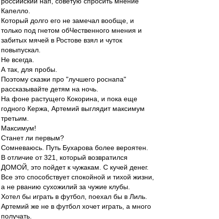
российский нап, советую спросить мнение
Капелло.
Который долго его не замечал вообще, и
только под гнетом обЧественного мнения и
забитых мячей в Ростове взял и чуток
повыпускал.
Не всегда.
А так, для пробы.
Поэтому сказки про "лучшего роснапа"
рассказывайте детям на ночь.
На фоне растущего Кокорина, и пока еще
годного Кержа, Артемий выглядит максимум
третьим.
Максимум!
Станет ли первым?
Сомневаюсь. Путь Бухарова более вероятен.
В отличие от 321, который возвратился
ДОМОЙ, это пойдет к чужакам. С кучей денег.
Все это способствует спокойной и тихой жизни,
а не рванию сухожилий за чужие клубы.
Хотел бы играть в футбол, поехал бы в Лиль.
Артемий же не в футбол хочет играть, а много
получать.