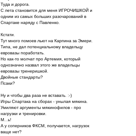
Туда и дорога.
С лета становится для меня ИГРОЧИШКОЙ и
одним из самых больших разочарований в
Спартаке наряду с Павленко.
Кстати.
Тут много помоев льют на Карпина за Эмери.
Типа, не дал потенциальному владельцу
евровазы поработать.
Но как-то молчат про Артемия, который
однозначно назвал этого же владельцы
евровазы тренеришкой.
Двойные стандарты?
Псаки?
Ну и чтобы два раза не вставать. :-)
Игры Спартака на сборах - унылая мякина.
Умиляют аргументы мякинофилов - про
нагрузки и тренировки.
М...ь!
А у соперников ФКСМ, получается, нагрузок
ваще нет?