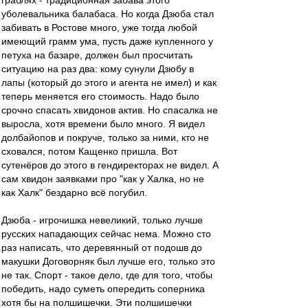
граблях - традиционная забава этого
уболевальника балабаса. Но когда Дзюба стал
забивать в Ростове много, уже тогда любой
имеющий грамм ума, пусть даже купленного у
петуха на базаре, должен был просчитать
ситуацию на раз два: кому сунули Дзюбу в
лапы (который до этого и агента не имел) и как
теперь меняется его стоимость. Надо было
срочно спасать хвидонов актив. Но спасалка не
выросла, хотя времени было много. Я видел
долбайопов и покруче, только за ними, кто не
сховался, потом Кащенко пришла. Вот
сутенёров до этого в гендиректорах не видел. А
сам хвидон заявками про "как у Халка, но не
как Халк" бездарно всё погубил.
Дзюба - игрочишка невеликий, только лучше
русских нападающих сейчас нема. Можно сто
раз написать, что деревянный от подошв до
макушки Договорняк был лучше его, только это
не так. Спорт - такое дело, где для того, чтобы
победить, надо суметь опередить соперника
хотя бы на полшишечки. Эти полшишечки