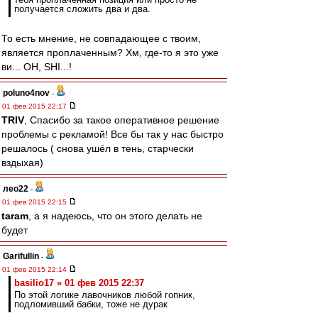
получается сложить два и два.
То есть мнение, не совпадающее с твоим,
является проплаченным? Хм, где-то я это уже
ви... OH, SHI...!
poluno4nov
-
01 фев 2015 22:17
TRIV
, Спасибо за такое оперативное решение
проблемы с рекламой! Все бы так у нас быстро
решалось ( снова ушёл в тень, старчески
вздыхая)
лео22
-
01 фев 2015 22:15
taram
, а я надеюсь, что он этого делать не
будет
Garifullin
-
01 фев 2015 22:14
basilio17 » 01 фев 2015 22:37
По этой логике лавочников любой гопник,
подломивший бабки, тоже не дурак