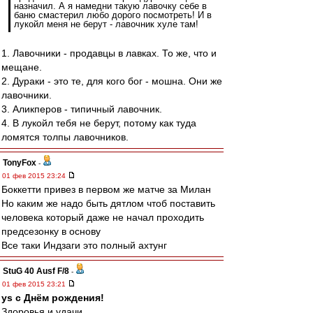
назначил. А я намедни такую лавочку себе в
баню смастерил любо дорого посмотреть! И в
лукойл меня не берут - лавочник хуле там!
1. Лавочники - продавцы в лавках. То же, что и
мещане.
2. Дураки - это те, для кого бог - мошна. Они же
лавочники.
3. Аликперов - типичный лавочник.
4. В лукойл тебя не берут, потому как туда
ломятся толпы лавочников.
TonyFox
-
01 фев 2015 23:24
Боккетти привез в первом же матче за Милан
Но каким же надо быть дятлом чтоб поставить
человека который даже не начал проходить
предсезонку в основу
Все таки Индзаги это полный ахтунг
StuG 40 Ausf F/8
-
01 фев 2015 23:21
ys с Днём рождения!
Здоровья и удачи.