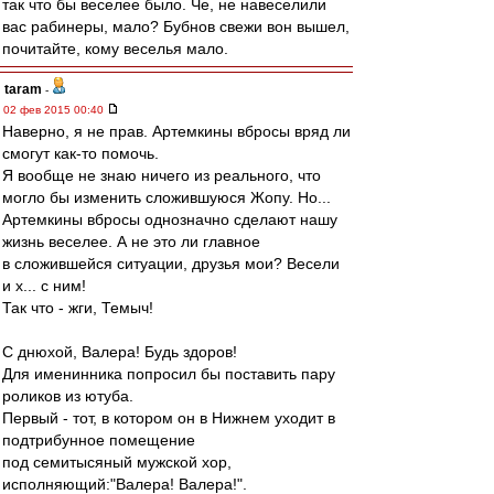
так что бы веселее было. Че, не навеселили
вас рабинеры, мало? Бубнов свежи вон вышел,
почитайте, кому веселья мало.
taram
-
02 фев 2015 00:40
Наверно, я не прав. Артемкины вбросы вряд ли
смогут как-то помочь.
Я вообще не знаю ничего из реального, что
могло бы изменить сложившуюся Жопу. Но...
Артемкины вбросы однозначно сделают нашу
жизнь веселее. А не это ли главное
в сложившейся ситуации, друзья мои? Весели
и х... с ним!
Так что - жги, Темыч!
С днюхой, Валера! Будь здоров!
Для именинника попросил бы поставить пару
роликов из ютуба.
Первый - тот, в котором он в Нижнем уходит в
подтрибунное помещение
под семитысяный мужской хор,
исполняющий:"Валера! Валера!".