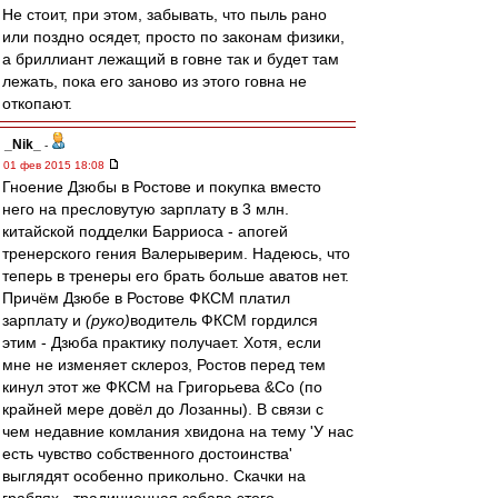
Не стоит, при этом, забывать, что пыль рано
или поздно осядет, просто по законам физики,
а бриллиант лежащий в говне так и будет там
лежать, пока его заново из этого говна не
откопают.
_Nik_
-
01 фев 2015 18:08
Гноение Дзюбы в Ростове и покупка вместо
него на пресловутую зарплату в 3 млн.
китайской подделки Барриоса - апогей
тренерского гения Валерыверим. Надеюсь, что
теперь в тренеры его брать больше аватов нет.
Причём Дзюбе в Ростове ФКСМ платил
зарплату и
(руко)
водитель ФКСМ гордился
этим - Дзюба практику получает. Хотя, если
мне не изменяет склероз, Ростов перед тем
кинул этот же ФКСМ на Григорьева &Co (по
крайней мере довёл до Лозанны). В связи с
чем недавние комлания хвидона на тему 'У нас
есть чувство собственного достоинства'
выглядят особенно прикольно. Скачки на