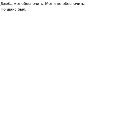
Дзюба мог обеспечить. Мог и не обеспечить.
Но шанс был.
Но хвидону не надо побед Спартака. У него
другие интересы.
Стрекалок
-
01 фев 2015 17:27
Quit » 01.02.2015 17:12
Не все то золото,что блестит...
Ценитель
-
01 фев 2015 17:22
Мирный_Атом » 01 фев 2015 16:34
я трижды перечитал - ну вообще ничего не
понял. кто-то может перевести с
олигархического на доступный?
Покупок не будет.
"Будем растить игроков для сборной России"
(c).
Но надежду-таки даём (вдруг кто-то
бесплатный, кого можно будет потом продать
задорого, подвернётся).