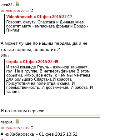
лео22
-
01 фев 2015 20:28
Valentinovich » 01 фев 2015 22:17
Говорят, скауты Спартака и Динамо киев
посетят матч чемпионата франции Бордо -
Гингам
А может лучше по нашим пердям, да и не
только пердям, пошерстить?
Ибо..
terpila » 01 фев 2015 22:49
И этой команде Рауль - джуниор забивает
гол. Не в группе. В четвертьфинале.В этом
событии, имхо, все есть, о чем мы мечтаем
для большого Спартака.И красота
присутствия на поле отца и сына. И
преемственность. И достижения. И работа. И
талант.
Я на полном серьезе
terpila
-
01 фев 2015 19:49
# из Хабаровска » 01 фев 2015 13:52