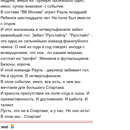
Андрей, вчера на Турнире произошло одно,
имхо, супер-знаковое:-) событие.
В составе "ВВ Москва" играл Рауль младший.
Ребенок шестнадцати лет. На поле был вместе
с отцом.
И этот мальчишка в четвертьфинале забил
важнейший гол. Забил "Русстайлу". "Русстайл" -
это одна их сильнейших команд фанклубного
чемпа. О ней из года в год говорят, иногда с
возмущением, что она , по нашим меркам,
состоит из "профи". Миников и футзальщиков.
Бизоны, короче.
И этой команде Рауль - джуниор забивает гол.
Не в группе. В четвертьфинале.
В этом событии, имхо, все есть, о чем мы
мечтаем для большого Спартака.
И красота присутствия на поле отца и сына. И
преемственность. И достижения. И работа. И
талант.
Пусть, это не в Спартаке, а у нас. Но оно есть!
В этом мы - Спартак!
wod
-