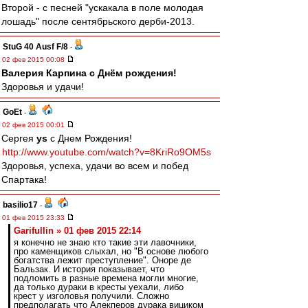
Второй - с песней "ускакала в поле молодая
лошадь" после сентябрьского дерби-2013.
StuG 40 Ausf F/8
-
02 фев 2015 00:08
Валерия Карпина с Днём рождения!
Здоровья и удачи!
GoEt
-
02 фев 2015 00:01
Сергея
ys
с Днем Рождения!
http://www.youtube.com/watch?v=8KriRo9OM5s
Здоровья, успеха, удачи во всем и побед
Спартака!
basilio17
-
01 фев 2015 23:33
Garifullin » 01 фев 2015 22:14
я конечно не знаю кто такие эти лавочники,
про каменщиков слыхал, но "В основе любого
богатства лежит преступление". Оноре де
Бальзак. И история показывает, что
подломить в разные времена могли многие,
да только дураки в кресты уехали, либо
крест у изголовья получили. Сложно
предполагать что Алекперов дурака вициком