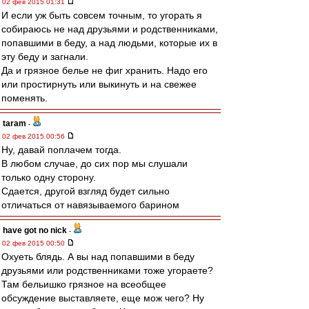
02 фев 2015 01:31
И если уж быть совсем точным, то угорать я
собираюсь не над друзьями и родственниками,
попавшими в беду, а над людьми, которые их в
эту беду и загнали.
Да и грязное белье не фиг хранить. Надо его
или простирнуть или выкинуть и на свежее
поменять.
taram
-
02 фев 2015 00:56
Ну, давай поплачем тогда.
В любом случае, до сих пор мы слушали
только одну сторону.
Сдается, другой взгляд будет сильно
отличаться от навязываемого барином
have got no nick
-
02 фев 2015 00:50
Охуеть блядь. А вы над попавшими в беду
друзьями или родственниками тоже угораете?
Там бельишко грязное на всеобщее
обсуждение выставляете, еще мож чего? Ну