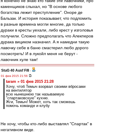
я конечно не знаю кто такие эти лавочники, про
каменщиков слыхал, но "В основе любого
богатства лежит преступление". Оноре де
Бальзак. И история показывает, что подломить
в разные времена могли многие, да только
дураки в кресты уехали, либо крест у изголовья
получили. Сложно предполагать что Алекперов
дурака вициком назначил. А я намедни такую
лавочку себе в баню смастерил любо дорого
посмотреть! И в лукойл меня не берут -
лавочник хуле там!
StuG 40 Ausf F/8
-
01 фев 2015 21:56
taram » 01 фев 2015 21:28
Хочу, чтоб Темыч взорвал своими вбросами
на вентилятор
всю нынешнюю так называемую
"спартаковскую" кухню.
Жги, Темыч! Может, хоть так сможешь
помочь команде и клубу
Не хочу, чтобы кто-либо выставлял "Спартак" в
негативном виде.