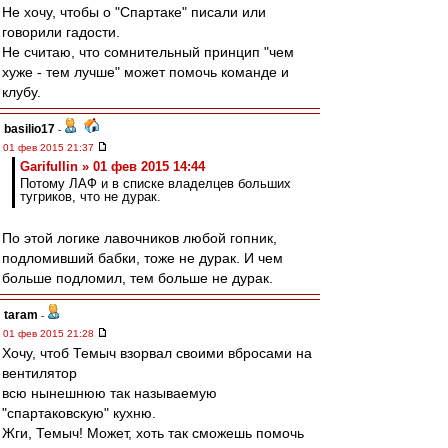
Не хочу, чтобы о "Спартаке" писали или
говорили гадости.
Не считаю, что сомнительный принцип "чем
хуже - тем лучше" может помочь команде и
клубу.
basilio17
-
01 фев 2015 21:37
Garifullin » 01 фев 2015 14:44
Потому ЛАФ и в списке владелцев больших
тугриков, что не дурак.
По этой логике лавочников любой гопник,
подломивший бабки, тоже не дурак. И чем
больше подломил, тем больше не дурак.
taram
-
01 фев 2015 21:28
Хочу, чтоб Темыч взорвал своими вбросами на
вентилятор
всю нынешнюю так называемую
"спартаковскую" кухню.
Жги, Темыч! Может, хоть так сможешь помочь