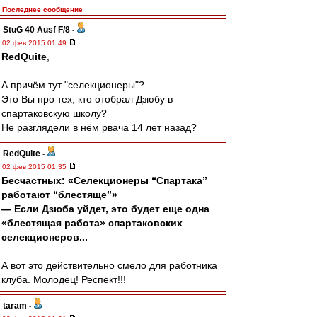
Последнее сообщение
StuG 40 Ausf F/8
-
02 фев 2015 01:49
RedQuite
,
А причём тут "селекционеры"?
Это Вы про тех, кто отобрал Дзюбу в
спартаковскую школу?
Не разглядели в нём рвача 14 лет назад?
RedQuite
-
02 фев 2015 01:35
Бесчастных: «Селекционеры “Спартака”
работают “блестяще”»
— Если Дзюба уйдет, это будет еще одна
«блестящая работа» спартаковских
селекционеров...
А вот это действительно смело для работника
клуба. Молодец! Респект!!!
taram
-