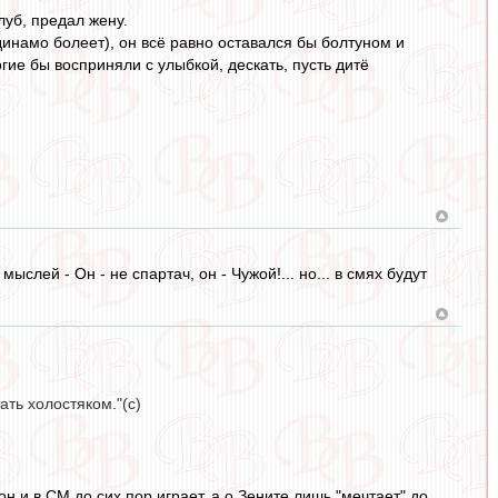
луб, предал жену.
 динамо болеет), он всё равно оставался бы болтуном и
гие бы восприняли с улыбкой, дескать, пусть дитё
ыслей - Он - не спартач, он - Чужой!... но... в смях будут
.
ать холостяком."(с)
н и в СМ до сих пор играет, а о Зените лишь "мечтает" до