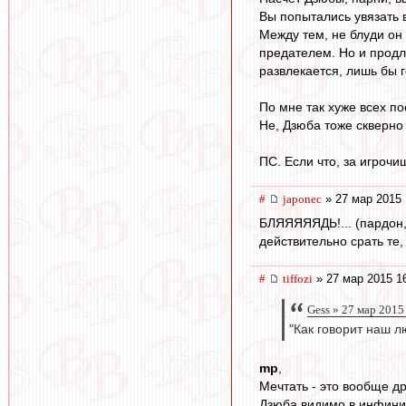
Вы попытались увязать в
Между тем, не блуди он 
предателем. Но и продли
развлекается, лишь бы 
По мне так хуже всех п
Не, Дзюба тоже скверно п
ПС. Если что, за игрочи
#
japonec
» 27 мар 2015 
БЛЯЯЯЯЯДЬ!... (пардон, ш
действительно срать те,
#
tiffozi
» 27 мар 2015 1
Gess » 27 мар 2015
"Как говорит наш л
mp
,
Мечтать - это вообще др
Дзюба видимо в инфинити