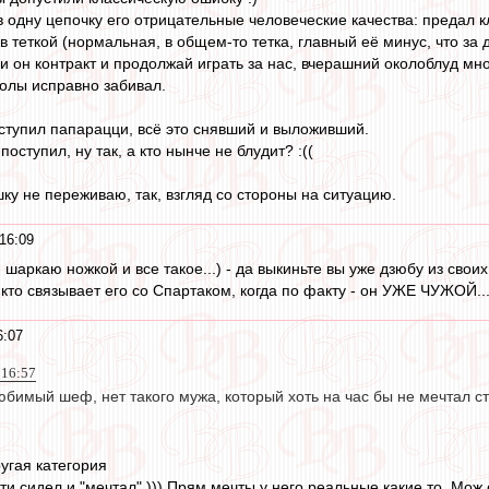
 одну цепочку его отрицательные человеческие качества: предал к
в теткой (нормальная, в общем-то тетка, главный её минус, что за
 он контракт и продолжай играть за нас, вчерашний околоблуд мно
голы исправно забивал.
оступил папарацци, всё это снявший и выложивший.
оступил, ну так, а кто нынче не блудит? :((
шку не переживаю, так, взгляд со стороны на ситуацию.
16:09
аркаю ножкой и все такое...) - да выкиньте вы уже дзюбу из своих м
 кто связывает его со Спартаком, когда по факту - он УЖЕ ЧУЖОЙ..
6:07
 16:57
юбимый шеф, нет такого мужа, который хоть на час бы не мечтал ст
угая категория
 сидел и "мечтал" ))) Прям мечты у него реальные какие то. Мож о