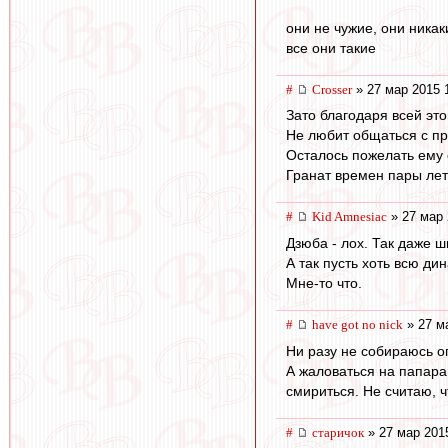
они не чужие, они никак
все они такие
#
Crosser
» 27 мар 2015 
Зато благодаря всей эт
Не любит общаться с пр
Осталось пожелать ему 
Гранат времен пары лет
#
Kid Amnesiac
» 27 мар 
Дзюба - лох. Так даже ш
А так пусть хоть всю ди
Мне-то что.
#
have got no nick
» 27 м
Ни разу не собираюсь оп
А жаловаться на папарац
смириться. Не считаю, ч
#
старичок
» 27 мар 201