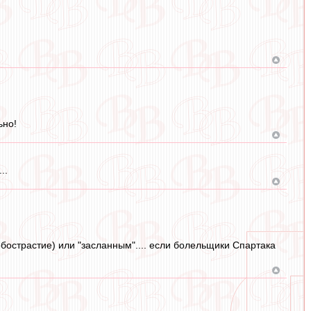
ьно!
..
обострастие) или "засланным".... если болельщики Спартака