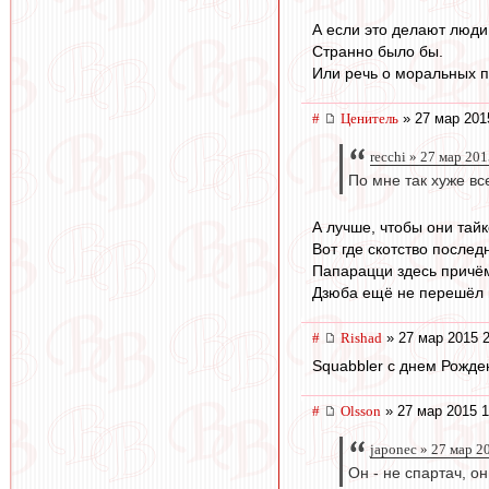
А если это делают люди 
Странно было бы.
Или речь о моральных п
#
Ценитель
» 27 мар 201
recchi » 27 мар 20
По мне так хуже вс
А лучше, чтобы они тай
Вот где скотство послед
Папарацци здесь причём
Дзюба ещё не перешёл в 
#
Rishad
» 27 мар 2015 2
Squabbler с днем Рожден
#
Olsson
» 27 мар 2015 1
japonec » 27 мар 2
Он - не спартач, он