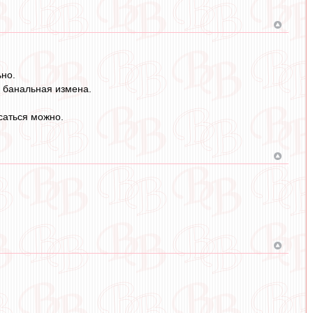
ьно.
я банальная измена.
саться можно.