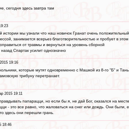
ие, сегодня здесь завтра там
19:23
ой истории мы узнали что наш новичок Гранат очень положительны
ессой, занимается всерьез благотворительностью и пробует в этом
оправиться от травмы и вернуться на уровень сборной
 назад Спартак усилит однозначно
2015 19:16
кольники, которые мутят одновременно с Машкой из 8-го "Б" и Танько
намовскую трибуну перетрахает.
ар 2015 19:11
равдывать папарацци, но если бы я, не дай Бог, оказался на месте 
ци - это все равно, что жаловаться на снег или дождь. Они были, е
то здесь они перешли грань.
5 18:46