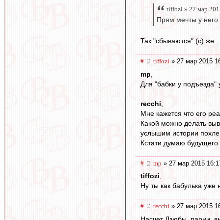
tiffozi » 27 мар 20
Прям мечты у него
Так "сбываются" (c) же...
#
tiffozi
» 27 мар 2015 1
mp
,
Для "бабки у подъезда"
recchi
,
Мне кажется что его реа
Какой можно делать выв
услышим истории похле
Кстати думаю будущего 
#
mp
» 27 мар 2015 16:1
tiffozi
,
Ну ты как бабулька уже 
#
recchi
» 27 мар 2015 1
Насчет Дзюбы, парни, в