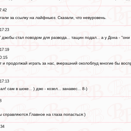
7:42
угали за ссылку на лайфньюз. Сказали, что невуровень.
17:23
 дзюбы стал поводом для развода... тащин подал... а у Дона - "они 
17:19
0:15
т и продолжай играть за нас, вчерашний околоблуд многие бы воспр
17:13
! сам в шоке... ) дзю - козел... занавес... 8-)
8
 справляются.Главное на глаза попасться:)
:34