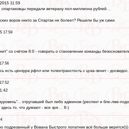
2015 11:59
 - спартаковцы передали ветерану пол-миллиона рублей....
нских воров никто за Спартак не болеет? Решили бы уж сами.
5 17:59
нит" со счётом 8:0 - говорить о становлении команды безосновател
17:56
сь есть цензура рфпл или толентранстость с цска-зенит - досвидос..
17:52
21:42
евуровень"... отругавший был либо админом (респект и бле-лже-под
здесь то, что думают - все зря.... 8-)
44
про подрезанный у Вована Быстрого лопатник всё больше верится)))