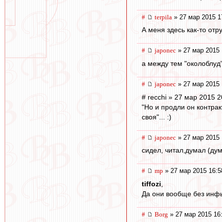
#
terpila
» 27 мар 2015 1
А меня здесь как-то отр
#
japonec
» 27 мар 2015 
а между тем "околоблуд"
#
japonec
» 27 мар 2015 
# recchi » 27 мар 2015 2
"Но и продли он контрак
своя"... :)
#
japonec
» 27 мар 2015 
сидел, читал,думал (думал
#
mp
» 27 мар 2015 16:5
tiffozi
,
Да они вообще без инфы
#
Borg
» 27 мар 2015 16