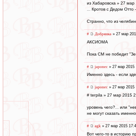
из Хабаровска » 27 мар 
... Кротов с Дедом Отто
Странно, что из челяби
#
Добрянка
» 27 мар 201
АКСИОМА
Пока СМ не победит "Зе
#
japonec
» 27 мар 2015 
Именно здесь - если зде
#
japonec
» 27 мар 2015 
# terpila » 27 мар 2015 
уровень чего?... или "н
не могут сказать именно 
#
agk
» 27 мар 2015 17:
Вот чего-то в историю 