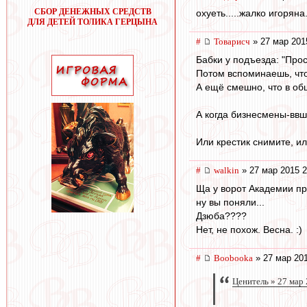
СБОР ДЕНЕЖНЫХ СРЕДСТВ
охуеть.....жалко игоряна..
ДЛЯ ДЕТЕЙ ТОЛИКА ГЕРЦЫНА
#
Товарисч
» 27 мар 201
Бабки у подъезда: "Прост
Потом вспоминаешь, что
А ещё смешно, что в об
А когда бизнесмены-ввш
Или крестик снимите, ил
#
walkin
» 27 мар 2015 2
Ща у ворот Академии пр
ну вы поняли...
Дзюба????
Нет, не похож. Весна. :)
#
Boobooka
» 27 мар 201
Ценитель » 27 мар