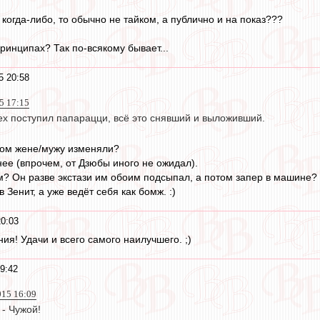
когда-либо, то обычно не тайком, а публично и на показ???
ринципах? Так по-всякому бывает...
5 20:58
15 17:15
ех поступил папарацци, всё это снявший и выложивший.
ком жене/мужу изменяли?
нее (впрочем, от Дзюбы иного не ожидал).
? Он разве экстази им обоим подсыпал, а потом запер в машине?
Зенит, а уже ведёт себя как бомж. :)
0:03
ия! Удачи и всего самого наилучшего. ;)
9:42
015 16:09
 - Чужой!