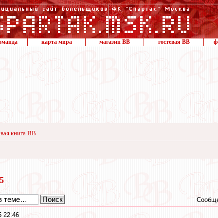
оманда
карта мира
магазин ВВ
гостевая ВВ
ф
вая книга ВВ
15
Сообще
 22:46