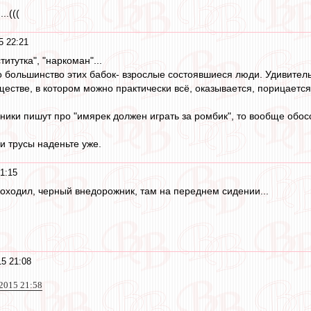
..(((
5 22:21
итутка", "наркоман"...
 большинство этих бабок- взрослые состоявшиеся люди. Удивител
ществе, в котором можно практически всё, оказывается, порицаетс
ники пишут про "имярек должен играть за ромбик", то вообще обос
и трусы наденьте уже.
1:15
оходил, черный внедорожник, там на переднем сидении...
5 21:08
 2015 21:58