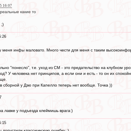
15 16:07
 реальные какие то
 ;)
6:26
 у меня инфы маловато. Много чести для меня с таким высокоинф
льно "понесло", т.е. уход из СМ - это предательство на клубном ур
од? У человека нет принципов, а если они и есть - то он их спок
ще.
в сборной у Дзю при Капелло теперь нет вообще. Точка ))
7
на лавке у подъезда клеймишь врага:)
6:15
ы допустили классическую ошибку :)