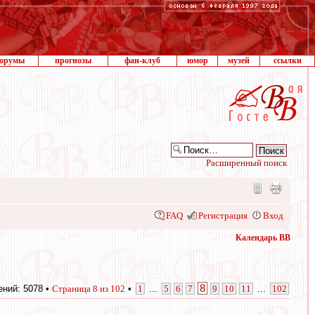
орумы
прогнозы
фан-клуб
юмор
музей
ссылки
Расширенный поиск
FAQ
Регистрация
Вход
Календарь ВВ
8
ний: 5078 •
Страница
8
из
102
•
1
...
5
6
7
9
10
11
...
102