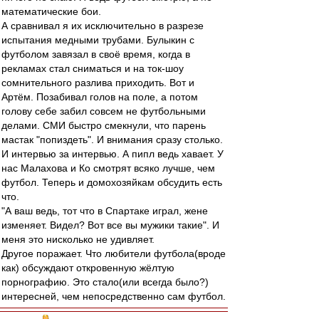
математические бои.
А сравнивал я их исключительно в разрезе
испытания медными трубами. Булыкин с
футболом завязал в своё время, когда в
рекламах стал сниматься и на ток-шоу
сомнительного разлива приходить. Вот и
Артём. Позабивал голов на поле, а потом
голову себе забил совсем не футбольными
делами. СМИ быстро смекнули, что парень
мастак "попиздеть". И внимания сразу столько.
И интервью за интервью. А пипл ведь хавает. У
нас Малахова и Ко смотрят всяко лучше, чем
футбол. Теперь и домохозяйкам обсудить есть
что.
"А ваш ведь, тот что в Спартаке играл, жене
изменяет. Видел? Вот все вы мужики такие". И
меня это нисколько не удивляет.
Другое поражает. Что любители футбола(вроде
как) обсуждают откровенную жёлтую
порнографию. Это стало(или всегда было?)
интересней, чем непосредственно сам футбол.