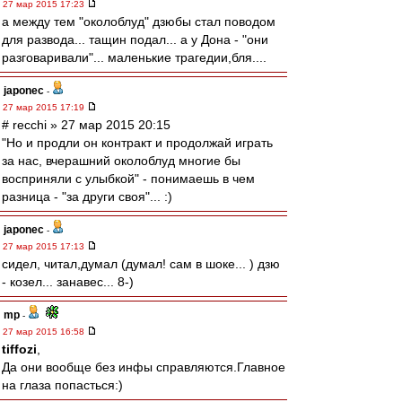
27 мар 2015 17:23
а между тем "околоблуд" дзюбы стал поводом
для развода... тащин подал... а у Дона - "они
разговаривали"... маленькие трагедии,бля....
japonec
-
27 мар 2015 17:19
# recchi » 27 мар 2015 20:15
"Но и продли он контракт и продолжай играть
за нас, вчерашний околоблуд многие бы
восприняли с улыбкой" - понимаешь в чем
разница - "за други своя"... :)
japonec
-
27 мар 2015 17:13
сидел, читал,думал (думал! сам в шоке... ) дзю
- козел... занавес... 8-)
mp
-
27 мар 2015 16:58
tiffozi
,
Да они вообще без инфы справляются.Главное
на глаза попасться:)