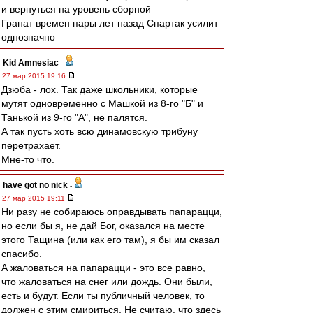
и вернуться на уровень сборной
Гранат времен пары лет назад Спартак усилит
однозначно
Kid Amnesiac
-
27 мар 2015 19:16
Дзюба - лох. Так даже школьники, которые
мутят одновременно с Машкой из 8-го "Б" и
Танькой из 9-го "А", не палятся.
А так пусть хоть всю динамовскую трибуну
перетрахает.
Мне-то что.
have got no nick
-
27 мар 2015 19:11
Ни разу не собираюсь оправдывать папарацци,
но если бы я, не дай Бог, оказался на месте
этого Тащина (или как его там), я бы им сказал
спасибо.
А жаловаться на папарацци - это все равно,
что жаловаться на снег или дождь. Они были,
есть и будут. Если ты публичный человек, то
должен с этим смириться. Не считаю, что здесь