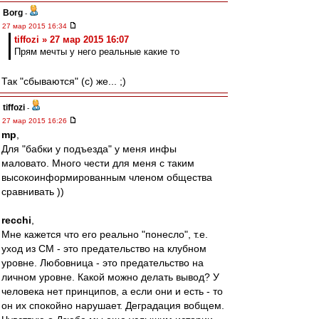
Borg
-
27 мар 2015 16:34
tiffozi » 27 мар 2015 16:07
Прям мечты у него реальные какие то
Так "сбываются" (c) же... ;)
tiffozi
-
27 мар 2015 16:26
mp
,
Для "бабки у подъезда" у меня инфы
маловато. Много чести для меня с таким
высокоинформированным членом общества
сравнивать ))
recchi
,
Мне кажется что его реально "понесло", т.е.
уход из СМ - это предательство на клубном
уровне. Любовница - это предательство на
личном уровне. Какой можно делать вывод? У
человека нет принципов, а если они и есть - то
он их спокойно нарушает. Деградация вобщем.