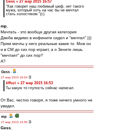
Gess » 27 мар 2015 16:57
"Как говорит наш любимый шеф, нет такого
мужа, который хоть на час бы не мечтал
стать холостяком."(с)
mp
,
Мечтать - это вообще другая категория
Дзюба видимо в инфинити сидел и "мечтал" )))
Прям мечты у него реальные какие то. Мож он
и в СМ до сих пор играет, а о Зените лишь
"мечтает" до сих пор?
А?
Gess
-
27 мар 2015 16:04
tiffozi » 27 мар 2015 16:53
Ты какую то глупость сейчас написал.
От Вас, честно говоря, я тоже ничего умного не
увидел.
mp
-
27 мар 2015 15:59
Gess
,