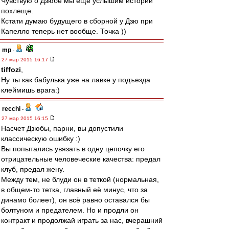
Чувствую о Дзюбе мы еще услышим истории
похлеще.
Кстати думаю будущего в сборной у Дзю при
Капелло теперь нет вообще. Точка ))
mp
-
27 мар 2015 16:17
tiffozi
,
Ну ты как бабулька уже на лавке у подъезда
клеймишь врага:)
recchi
-
27 мар 2015 16:15
Насчет Дзюбы, парни, вы допустили
классическую ошибку :)
Вы попытались увязать в одну цепочку его
отрицательные человеческие качества: предал
клуб, предал жену.
Между тем, не блуди он в теткой (нормальная,
в общем-то тетка, главный её минус, что за
динамо болеет), он всё равно оставался бы
болтуном и предателем. Но и продли он
контракт и продолжай играть за нас, вчерашний