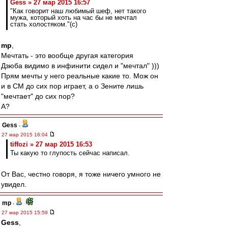
Gess » 27 мар 2015 16:57
"Как говорит наш любимый шеф, нет такого
мужа, который хоть на час бы не мечтал
стать холостяком."(с)
mp
,
Мечтать - это вообще другая категория
Дзюба видимо в инфинити сидел и "мечтал" )))
Прям мечты у него реальные какие то. Мож он
и в СМ до сих пор играет, а о Зените лишь
"мечтает" до сих пор?
А?
Gess
-
27 мар 2015 16:04
tiffozi » 27 мар 2015 16:53
Ты какую то глупость сейчас написал.
От Вас, честно говоря, я тоже ничего умного не
увидел.
mp
-
27 мар 2015 15:59
Gess
,