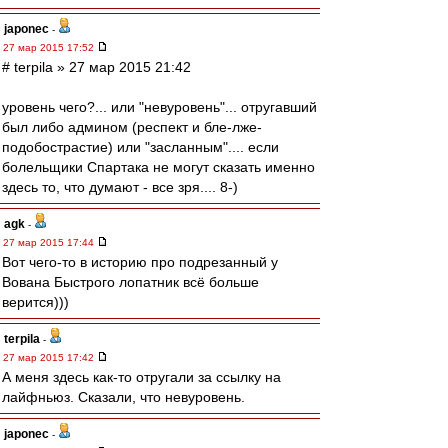
japonec
-
27 мар 2015 17:52
# terpila » 27 мар 2015 21:42
уровень чего?... или "невуровень"... отругавший
был либо админом (респект и бле-лже-
подобострастие) или "засланным".... если
болельщики Спартака не могут сказать именно
здесь то, что думают - все зря.... 8-)
agk
-
27 мар 2015 17:44
Вот чего-то в историю про подрезанный у
Вована Быстрого лопатник всё больше
верится)))
terpila
-
27 мар 2015 17:42
А меня здесь как-то отругали за ссылку на
лайфньюз. Сказали, что невуровень.
japonec
-