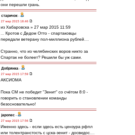
они перешли грань.
старичок
-
27 мар 2015 18:46
из Хабаровска » 27 мар 2015 11:59
... Кротов с Дедом Отто - спартаковцы
передали ветерану пол-миллиона рублей....
Странно, что из челябинских воров никто за
Спартак не болеет? Решили бы уж сами.
Добрянка
-
27 мар 2015 17:59
АКСИОМА
Пока СМ не победит "Зенит" со счётом 8:0 -
говорить о становлении команды
безосновательно!
japonec
-
27 мар 2015 17:56
Именно здесь - если здесь есть цензура рфпл
или толентранстость с цска-зенит - досвидос....