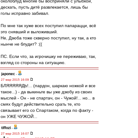
околоблуд многие бы восприняли с улыбкой,
дескать, пусть дитё развлекается, лишь бы
голы исправно забивал.
По мне так хуже всех поступил папарацци, всё
это снявший и выложивший.
Не, Дзюба тоже скверно поступил, ну так, а кто
нынче не блудит? :((
ПС. Если что, за игрочишку не переживаю, так,
взгляд со стороны на ситуацию.
japonec
-
27 мар 2015 16:09
БЛЯЯЯЯЯДЬ!... (пардон, шаркаю ножкой и все
такое...) - да выкиньте вы уже дзюбу из своих
мыслей - Он - не спартач, он - Чужой!... но... в
смях будут действительно срать те, кто
связывает его со Спартаком, когда по факту -
он УЖЕ ЧУЖОЙ...
tiffozi
-
27 мар 2015 16:07