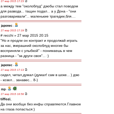
27 мар 2015 17:23
а между тем "околоблуд" дзюбы стал поводом
для развода... тащин подал... а у Дона - "они
разговаривали"... маленькие трагедии,бля....
japonec
-
27 мар 2015 17:19
# recchi » 27 мар 2015 20:15
"Но и продли он контракт и продолжай играть
за нас, вчерашний околоблуд многие бы
восприняли с улыбкой" - понимаешь в чем
разница - "за други своя"... :)
japonec
-
27 мар 2015 17:13
сидел, читал,думал (думал! сам в шоке... ) дзю
- козел... занавес... 8-)
mp
-
27 мар 2015 16:58
tiffozi
,
Да они вообще без инфы справляются.Главное
на глаза попасться:)