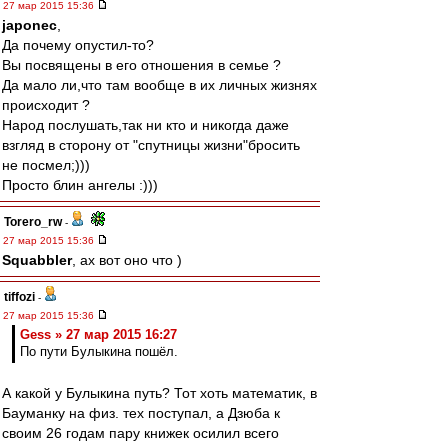
27 мар 2015 15:36
japonec
,
Да почему опустил-то?
Вы посвящены в его отношения в семье ?
Да мало ли,что там вообще в их личных жизнях
происходит ?
Народ послушать,так ни кто и никогда даже
взгляд в сторону от "спутницы жизни"бросить
не посмел;)))
Просто блин ангелы :)))
Torero_rw
-
27 мар 2015 15:36
Squabbler
, ах вот оно что )
tiffozi
-
27 мар 2015 15:36
Gess » 27 мар 2015 16:27
По пути Булыкина пошёл.
А какой у Булыкина путь? Тот хоть математик, в
Бауманку на физ. тех поступал, а Дзюба к
своим 26 годам пару книжек осилил всего