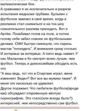
математические бои.
А сравнивал я их исключительно в разрезе
испытания медными трубами. Булыкин с
футболом завязал в своё время, когда в
рекламах стал сниматься и на ток-шоу
сомнительного разлива приходить. Вот и
Артём. Позабивал голов на поле, а потом
голову себе забил совсем не футбольными
делами. СМИ быстро смекнули, что парень
мастак "попиздеть". И внимания сразу столько.
И интервью за интервью. А пипл ведь хавает. У
нас Малахова и Ко смотрят всяко лучше, чем
футбол. Теперь и домохозяйкам обсудить есть
что.
"А ваш ведь, тот что в Спартаке играл, жене
изменяет. Видел? Вот все вы мужики такие". И
меня это нисколько не удивляет.
Другое поражает. Что любители футбола(вроде
как) обсуждают откровенную жёлтую
порнографию. Это стало(или всегда было?)
интересней, чем непосредственно сам футбол.