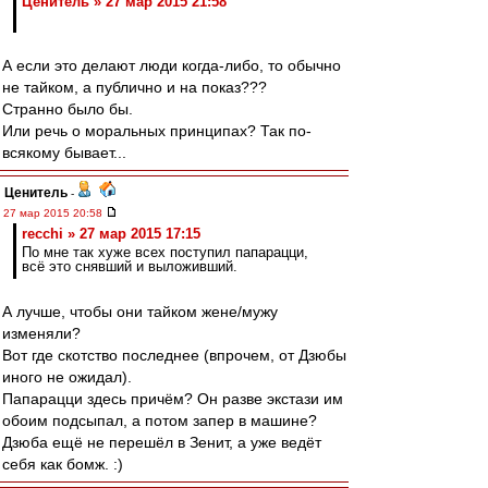
Ценитель » 27 мар 2015 21:58
А если это делают люди когда-либо, то обычно
не тайком, а публично и на показ???
Странно было бы.
Или речь о моральных принципах? Так по-
всякому бывает...
Ценитель
-
27 мар 2015 20:58
recchi » 27 мар 2015 17:15
По мне так хуже всех поступил папарацци,
всё это снявший и выложивший.
А лучше, чтобы они тайком жене/мужу
изменяли?
Вот где скотство последнее (впрочем, от Дзюбы
иного не ожидал).
Папарацци здесь причём? Он разве экстази им
обоим подсыпал, а потом запер в машине?
Дзюба ещё не перешёл в Зенит, а уже ведёт
себя как бомж. :)