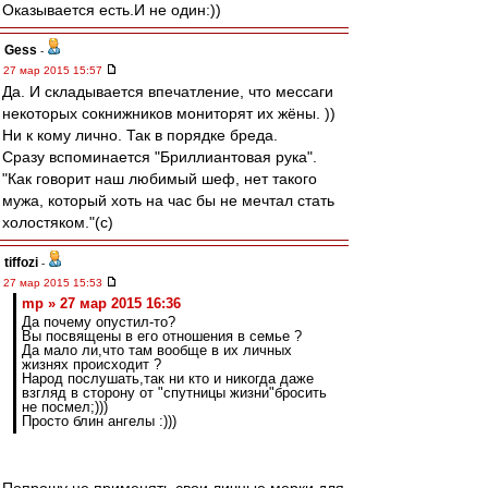
Оказывается есть.И не один:))
Gess
-
27 мар 2015 15:57
Да. И складывается впечатление, что мессаги
некоторых сокнижников мониторят их жёны. ))
Ни к кому лично. Так в порядке бреда.
Сразу вспоминается "Бриллиантовая рука".
"Как говорит наш любимый шеф, нет такого
мужа, который хоть на час бы не мечтал стать
холостяком."(с)
tiffozi
-
27 мар 2015 15:53
mp » 27 мар 2015 16:36
Да почему опустил-то?
Вы посвящены в его отношения в семье ?
Да мало ли,что там вообще в их личных
жизнях происходит ?
Народ послушать,так ни кто и никогда даже
взгляд в сторону от "спутницы жизни"бросить
не посмел;)))
Просто блин ангелы :)))