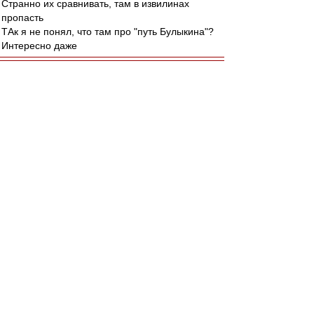
Странно их сравнивать, там в извилинах
пропасть
ТАк я не понял, что там про "путь Булыкина"?
Интересно даже
Squabbler
-
27 мар 2015 15:33
КБ ВАО » 27 мар 2015 15:02
Ну с настороженностью я бы, конечно,
отнесся к характеристике "никогда не
пьянеет", врать не буду ;)
Андрюш, это бурковское из "Иронии судьбы",
когда они Женю вместо Павлика отправили в
Ленинград.
"Как так могло получиться, ведь я никогда не
пьянею?"
Именно в этом контексте меня и подкалывают.
Фраза "я никогда не пьянею" - одна из моих
любимых:)
Редактировалось 27 мар 2015 15:36
japonec
-