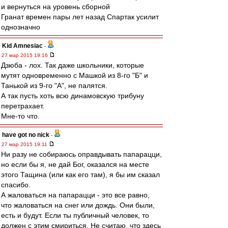
и вернуться на уровень сборной
Гранат времен пары лет назад Спартак усилит
однозначно
Kid Amnesiac
-
27 мар 2015 19:16
Дзюба - лох. Так даже школьники, которые
мутят одновременно с Машкой из 8-го "Б" и
Танькой из 9-го "А", не палятся.
А так пусть хоть всю динамовскую трибуну
перетрахает.
Мне-то что.
have got no nick
-
27 мар 2015 19:11
Ни разу не собираюсь оправдывать папарацци,
но если бы я, не дай Бог, оказался на месте
этого Тащина (или как его там), я бы им сказал
спасибо.
А жаловаться на папарацци - это все равно,
что жаловаться на снег или дождь. Они были,
есть и будут. Если ты публичный человек, то
должен с этим смириться. Не считаю, что здесь