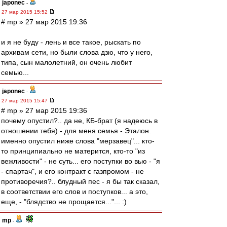
japonec
-
27 мар 2015 15:52
# mp » 27 мар 2015 19:36
и я не буду - лень и все такое, рыскать по
архивам сети, но были слова дзю, что у него,
типа, сын малолетний, он очень любит
семью...
japonec
-
27 мар 2015 15:47
# mp » 27 мар 2015 19:36
почему опустил?.. да не, КБ-брат (я надеюсь в
отношении тебя) - для меня семья - Эталон.
именно опустил ниже слова "мерзавец"... кто-
то принципиально не матерится, кто-то "из
вежливости" - не суть... его поступки во вью - "я
- спартач", и его контракт с газпромом - не
противоречия?.. блудный пес - я бы так сказал,
в соответствии его слов и поступков... а это,
еще, - "блядство не прощается..."... :)
mp
-