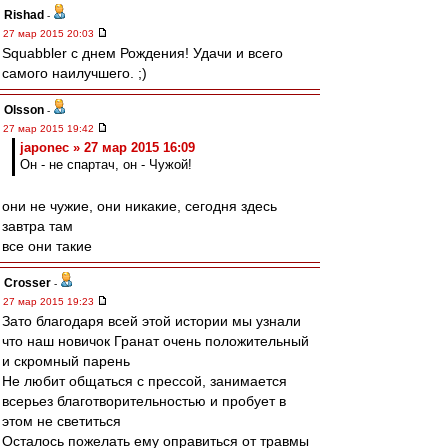
Rishad
-
27 мар 2015 20:03
Squabbler с днем Рождения! Удачи и всего
самого наилучшего. ;)
Olsson
-
27 мар 2015 19:42
japonec » 27 мар 2015 16:09
Он - не спартач, он - Чужой!
они не чужие, они никакие, сегодня здесь
завтра там
все они такие
Crosser
-
27 мар 2015 19:23
Зато благодаря всей этой истории мы узнали
что наш новичок Гранат очень положительный
и скромный парень
Не любит общаться с прессой, занимается
всерьез благотворительностью и пробует в
этом не светиться
Осталось пожелать ему оправиться от травмы