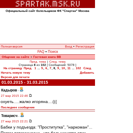
Официальный сайт болельщиков ФК "Спартак" Москва
Полная версия
Вход
•
Регистрация
FAQ
•
Поиск
Общение на сайте
Гостевая книга ВВ
»
Пред. тема
|
След. тема
Страница
8
из
102
[ Сообщений: 5078 ]
На страницу
Пред.
1
...
5
,
6
,
7
,
8
,
9
,
10
,
11
...
102
След.
Начать новую тему
Добавить
Версия для печати
01.03.2015 - 31.03.2015
Кадыров
-
27 мар 2015 22:46
охуеть.....жалко игоряна....(((
Последнее сообщение
Товарисч
-
27 мар 2015 22:21
Бабки у подъезда: "Проститутка", "наркоман"...