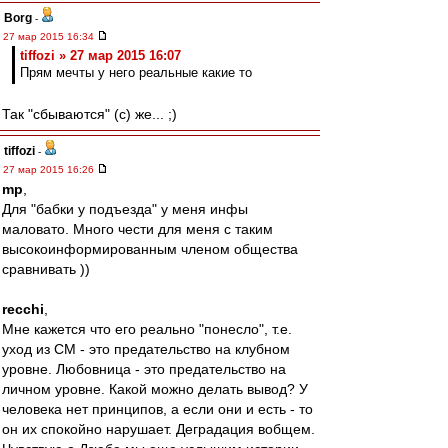
Borg
-
27 мар 2015 16:34
tiffozi » 27 мар 2015 16:07
Прям мечты у него реальные какие то
Так "сбываются" (c) же... ;)
tiffozi
-
27 мар 2015 16:26
mp
,
Для "бабки у подъезда" у меня инфы
маловато. Много чести для меня с таким
высокоинформированным членом общества
сравнивать ))
recchi
,
Мне кажется что его реально "понесло", т.е.
уход из СМ - это предательство на клубном
уровне. Любовница - это предательство на
личном уровне. Какой можно делать вывод? У
человека нет принципов, а если они и есть - то
он их спокойно нарушает. Деградация вобщем.