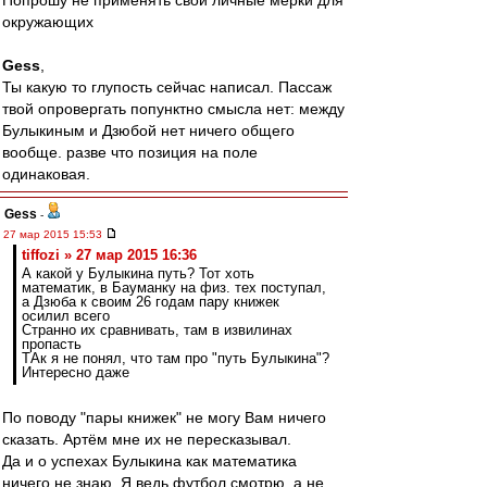
Попрошу не применять свои личные мерки для
окружающих
Gess
,
Ты какую то глупость сейчас написал. Пассаж
твой опровергать попунктно смысла нет: между
Булыкиным и Дзюбой нет ничего общего
вообще. разве что позиция на поле
одинаковая.
Gess
-
27 мар 2015 15:53
tiffozi » 27 мар 2015 16:36
А какой у Булыкина путь? Тот хоть
математик, в Бауманку на физ. тех поступал,
а Дзюба к своим 26 годам пару книжек
осилил всего
Странно их сравнивать, там в извилинах
пропасть
ТАк я не понял, что там про "путь Булыкина"?
Интересно даже
По поводу "пары книжек" не могу Вам ничего
сказать. Артём мне их не пересказывал.
Да и о успехах Булыкина как математика
ничего не знаю. Я ведь футбол смотрю, а не