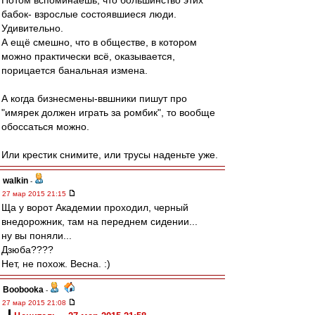
Потом вспоминаешь, что большинство этих
бабок- взрослые состоявшиеся люди.
Удивительно.
А ещё смешно, что в обществе, в котором
можно практически всё, оказывается,
порицается банальная измена.
А когда бизнесмены-ввшники пишут про
"имярек должен играть за ромбик", то вообще
обоссаться можно.
Или крестик снимите, или трусы наденьте уже.
walkin
-
27 мар 2015 21:15
Ща у ворот Академии проходил, черный
внедорожник, там на переднем сидении...
ну вы поняли...
Дзюба????
Нет, не похож. Весна. :)
Boobooka
-
27 мар 2015 21:08