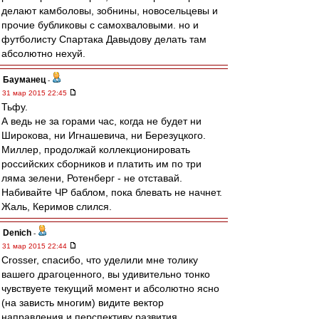
делают камболовы, зобнины, новосельцевы и
прочие бубликовы с самохваловыми. но и
футболисту Спартака Давыдову делать там
абсолютно нехуй.
Бауманец
-
31 мар 2015 22:45
Тьфу.
А ведь не за горами час, когда не будет ни
Широкова, ни Игнашевича, ни Березуцкого.
Миллер, продолжай коллекционировать
российских сборников и платить им по три
ляма зелени, Ротенберг - не отставай.
Набивайте ЧР баблом, пока блевать не начнет.
Жаль, Керимов слился.
Denich
-
31 мар 2015 22:44
Crosser, спасибо, что уделили мне толику
вашего драгоценного, вы удивительно тонко
чувствуете текущий момент и абсолютно ясно
(на зависть многим) видите вектор
направления и перспективу развития