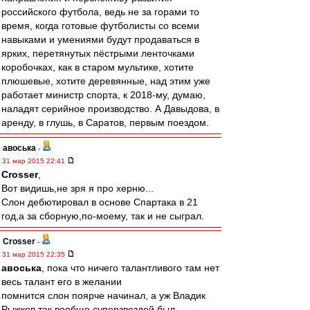
российского футбола, ведь не за горами то
время, когда готовые футболисты со всеми
навыками и умениями будут продаваться в
ярких, перетянутых пёстрыми ленточками
коробочках, как в старом мультике, хотите
плюшевые, хотите деревянные, над этим уже
работает министр спорта, к 2018-му, думаю,
наладят серийное производство. А Давыдова, в
аренду, в глушь, в Саратов, первым поездом.
авоська
-
31 мар 2015 22:41
Crosser
,
Вот видишь,не зря я про херню...
Слон дебютировал в основе Спартака в 21
год,а за сборную,по-моему, так и не сыграл.
Crosser
-
31 мар 2015 22:35
авоська
, пока что ничего талантливого там нет
весь талант его в желании
помнится слон поярче начинал, а уж Владик
Рыжков так вообще суперзвездой был