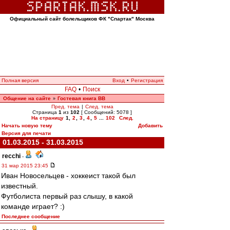
Официальный сайт болельщиков ФК "Спартак" Москва
Полная версия
Вход
•
Регистрация
FAQ
•
Поиск
Общение на сайте
Гостевая книга ВВ
»
Пред. тема
|
След. тема
Страница
1
из
102
[ Сообщений: 5078 ]
На страницу
1
,
2
,
3
,
4
,
5
...
102
След.
Начать новую тему
Добавить
Версия для печати
01.03.2015 - 31.03.2015
recchi
-
31 мар 2015 23:45
Иван Новосельцев - хоккеист такой был
известный.
Футболиста первый раз слышу, в какой
команде играет? :)
Последнее сообщение