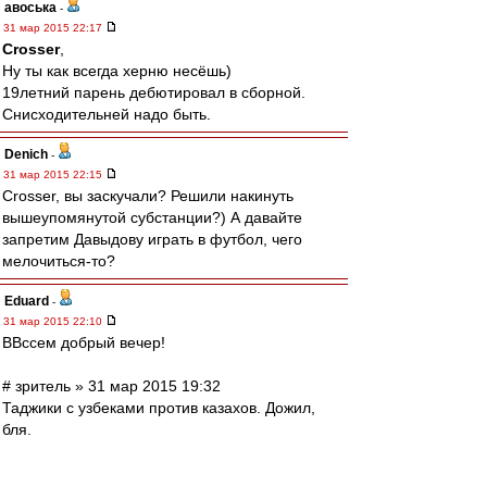
авоська
-
31 мар 2015 22:17
Crosser
,
Ну ты как всегда херню несёшь)
19летний парень дебютировал в сборной.
Снисходительней надо быть.
Denich
-
31 мар 2015 22:15
Crosser, вы заскучали? Решили накинуть
вышеупомянутой субстанции?) А давайте
запретим Давыдову играть в футбол, чего
мелочиться-то?
Eduard
-
31 мар 2015 22:10
ВВссем добрый вечер!
# зpитель » 31 мар 2015 19:32
Таджики с узбеками против казахов. Дожил,
бля.