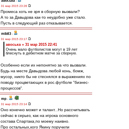
авоська
-
31 мар 2015 23:28
Промеса хоть не зря в сборную вызвали?
А то за Давыдова как-то неудобно уже стало.
Пусть в следующий раз отказывается.
mib83
-
31 мар 2015 23:17
авоська » 31 мар 2015 22:41
Очень мало футболистов могут в 19 лет
блеснуть в дебютном матче за сборную.
Особенно если их непонятно за что вызвали.
Будь на месте Давыдова любой конь, бомж,
мусор, никто бы не стеснялся в выражениях по
поводу процветающих в рос.футболе "бизнес-
процессов".
mp
-
31 мар 2015 23:14
Оно конечно может и талант...Но рассчитывать
сейчас в серьез, как на игрока основного
состава Спартака,по моему наивно.
Про остальных,кого Якину поручили