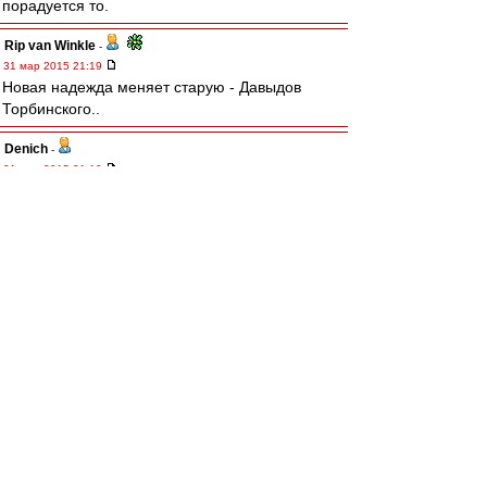
порадуется то.
Rip van Winkle
-
31 мар 2015 21:19
Новая надежда меняет старую - Давыдов
Торбинского..
Denich
-
31 мар 2015 21:10
Голосом Г.С. Орлова - "Ай, да, Лодыгин!"
Редактировалось 31 мар 2015 21:13
SAS
-
31 мар 2015 20:53
интересно - а казахские мальчики получают на
порядок или на два порядка меньше наших
"мастеров" первого тайма???
Nevladimirovi4
-
31 мар 2015 20:52
Смотрю на перемещения Дзюбы и вижу Улю
Семёнову и Сашу Ткаченко из советского
баскета, которые не бегали, а бродили по