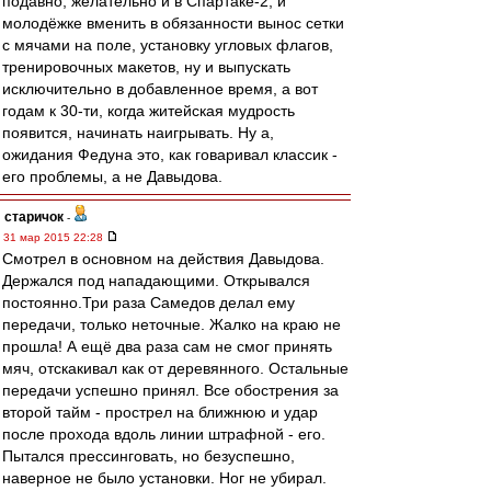
подавно, желательно и в Спартаке-2, и
молодёжке вменить в обязанности вынос сетки
с мячами на поле, установку угловых флагов,
тренировочных макетов, ну и выпускать
исключительно в добавленное время, а вот
годам к 30-ти, когда житейская мудрость
появится, начинать наигрывать. Ну а,
ожидания Федуна это, как говаривал классик -
его проблемы, а не Давыдова.
старичок
-
31 мар 2015 22:28
Смотрел в основном на действия Давыдова.
Держался под нападающими. Открывался
постоянно.Три раза Самедов делал ему
передачи, только неточные. Жалко на краю не
прошла! А ещё два раза сам не смог принять
мяч, отскакивал как от деревянного. Остальные
передачи успешно принял. Все обострения за
второй тайм - прострел на ближнюю и удар
после прохода вдоль линии штрафной - его.
Пытался прессинговать, но безуспешно,
наверное не было установки. Ног не убирал.