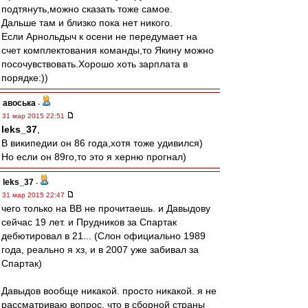
подтянуть,можно сказать тоже самое.
Дальше там и близко пока нет никого.
Если Арнольдыч к осени не передумает на
счет комплектования команды,то Якину можно
посочувствовать.Хорошо хоть зарплата в
порядке:))
авоська
-
31 мар 2015 22:51
leks_37
,
В википедии он 86 года,хотя тоже удивился)
Но если он 89го,то это я херню прогнал)
leks_37
-
31 мар 2015 22:47
чего только на ВВ не прочитаешь. и Давыдову
сейчас 19 лет. и Прудников за Спартак
дебютировал в 21... (Слон официально 1989
года, реально я хз, и в 2007 уже забивал за
Спартак)
Давыдов вообще никакой. просто никакой. я не
рассматриваю вопрос, что в сборной страны