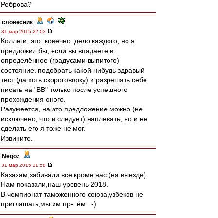
Реброва?
словесник
-
31 мар 2015 22:03
Коллеги, это, конечно, дело каждого, но я
предложил бы, если вы впадаете в
определённое (градусами выпитого)
состояние, подобрать какой-нибудь здравый
тест (да хоть скороговорку) и разрешать себе
писать на "ВВ" только после успешного
прохождения оного.
Разумеется, на это предложение можно (не
исключено, что и следует) наплевать, но и не
сделать его я тоже не мог.
Извините.
Negoz
-
31 мар 2015 21:58
Казахам,забивали.все,кроме нас (на выезде).
Нам показали,наш уровень 2018.
В чемпионат таможенного союза,узбеков не
приглашать,мы им пр-..ём. :-)