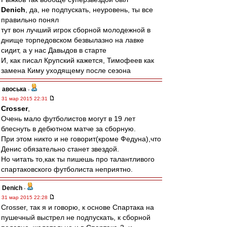
Denich
, да, не подпускать, неуровень, ты все
правильно понял
тут вон лучший игрок сборной молодежной в
днище торпедовском безвылазно на лавке
сидит, а у нас Давыдов в старте
И, как писал Крупский кажется, Тимофеев как
замена Киму уходящему после сезона
авоська
-
31 мар 2015 22:31
Crosser
,
Очень мало футболистов могут в 19 лет
блеснуть в дебютном матче за сборную.
При этом никто и не говорит(кроме Федуна),что
Денис обязательно станет звездой.
Но читать то,как ты пишешь про талантливого
спартаковского футболиста неприятно.
Denich
-
31 мар 2015 22:28
Crosser, так я и говорю, к основе Спартака на
пушечный выстрел не подпускать, к сборной