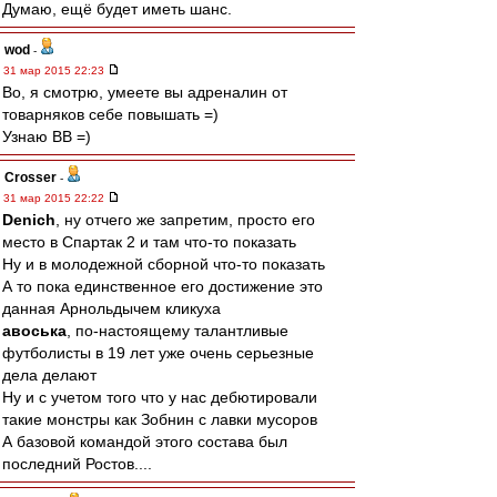
Думаю, ещё будет иметь шанс.
wod
-
31 мар 2015 22:23
Во, я смотрю, умеете вы адреналин от
товарняков себе повышать =)
Узнаю ВВ =)
Crosser
-
31 мар 2015 22:22
Denich
, ну отчего же запретим, просто его
место в Спартак 2 и там что-то показать
Ну и в молодежной сборной что-то показать
А то пока единственное его достижение это
данная Арнольдычем кликуха
авоська
, по-настоящему талантливые
футболисты в 19 лет уже очень серьезные
дела делают
Ну и с учетом того что у нас дебютировали
такие монстры как Зобнин с лавки мусоров
А базовой командой этого состава был
последний Ростов....