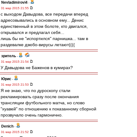
Nevladimirovi4
-
31 мар 2015 21:55
с выходом Давыдова, все передачи вперед
адресовывались в основном ему... Денис
единственный в этом болоте, кто двигался,
открывался и предлагал себя...
лишь бы не "испортился" парнишка... там в
раздевалке дзюбо-вирусы летают((((
зpитель
-
31 мар 2015 21:54
У Давыдова не Баженов в кумирах?
Юрис
-
31 мар 2015 21:53
Я не знаю, что по дуроскопу стали
рекламировать сразу после окончания
трансляции футбольного матча, но слово
"хуавей" по отношению к показанному сборной
прозвучало очень гармонично.
Denich
-
31 мар 2015 21:52