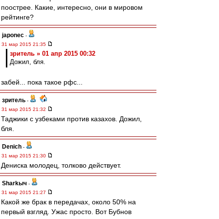
поострее. Какие, интересно, они в мировом
рейтинге?
japonec
-
31 мар 2015 21:35
зpитель » 01 апр 2015 00:32
Дожил, бля.
забей... пока такое рфс...
зpитель
-
31 мар 2015 21:32
Таджики с узбеками против казахов. Дожил,
бля.
Denich
-
31 мар 2015 21:30
Дениска молодец, толково действует.
Sharkыч
-
31 мар 2015 21:27
Какой же брак в передачах, около 50% на
первый взгляд. Ужас просто. Вот Бубнов