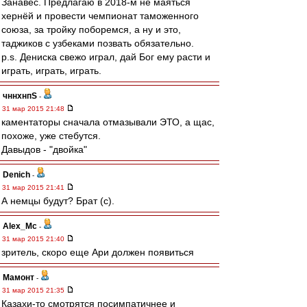
Занавес. Предлагаю в 2018-м не маяться
хернёй и провести чемпионат таможенного
союза, за тройку поборемся, а ну и это,
таджиков с узбеками позвать обязательно.
p.s. Дениска свежо играл, дай Бог ему расти и
играть, играть, играть.
чннхнпS
-
31 мар 2015 21:48
каментаторы сначала отмазывали ЭТО, а щас,
похоже, уже стебутся.
Давыдов - "двойка"
Denich
-
31 мар 2015 21:41
А немцы будут? Брат (с).
Alex_Mc
-
31 мар 2015 21:40
зритель, скоро еще Ари должен появиться
Мамонт
-
31 мар 2015 21:35
Казахи-то смотрятся посимпатичнее и